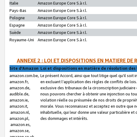
Italie
Amazon Europe Core S.à r.l.
Pays-Bas
Amazon Europe Core S.à r.l.
Pologne
Amazon Europe Core S.à r.l.
Espagne
Amazon Europe Core S.à r.l.
Suède
Amazon Europe Core S.à r.l.
Royaume-Uni
Amazon Europe Core S.à r.l.
ANNEXE 2 : LOI ET DISPOSITIONS EN MATIERE DE
Site d’Amazon
Loi et dispositions en matière de résolution des 
amazon.com.be,
Le présent Accord, ainsi que tout litige quel qu’il soi
amazon.fr,
en excluant l’application des règles de conflits de l
amazon.de,
exclusive des tribunaux de la circonscription judiciai
audible.de,
nous pouvons chercher à obtenir une injonction ou tou
amazon.ie,
violation réelle ou présumée de nos droits de proprié
amazon.it,
morale. Vous reconnaissez et acceptez en outre que n
amazon.nl,
inhabituelle, qui leur donne une valeur particulière 
amazon.pl,
des dommages et intérêts.
amazon.es,
amazon.se,
amazon.co.uk,