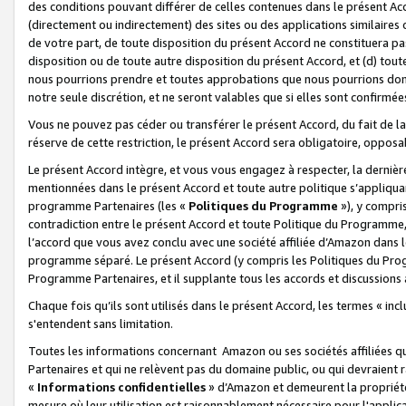
des conditions pouvant différer de celles contenues dans le présent Ac
(directement ou indirectement) des sites ou des applications similaires o
de votre part, de toute disposition du présent Accord ne constituera pa
disposition ou de toute autre disposition du présent Accord, et (d) tou
nous pourrions prendre et toutes approbations que nous pourrions donn
notre seule discrétion, et ne seront valables que si elles sont confirmée
Vous ne pouvez pas céder ou transférer le présent Accord, du fait de la 
réserve de cette restriction, le présent Accord sera obligatoire, opposab
Le présent Accord intègre, et vous vous engagez à respecter, la dernière 
mentionnées dans le présent Accord et toute autre politique s’appliqua
programme Partenaires (les «
Politiques du Programme
»), y compri
contradiction entre le présent Accord et toute Politique du Programme, 
l’accord que vous avez conclu avec une société affiliée d’Amazon dans 
programme séparé. Le présent Accord (y compris les Politiques du Progr
Programme Partenaires, et il supplante tous les accords et discussions 
Chaque fois qu’ils sont utilisés dans le présent Accord, les termes « in
s'entendent sans limitation.
Toutes les informations concernant Amazon ou ses sociétés affiliées 
Partenaires et qui ne relèvent pas du domaine public, ou qui devraient
«
Informations confidentielles
» d’Amazon et demeurent la propriété 
mesure où leur utilisation est raisonnablement nécessaire pour l'appli