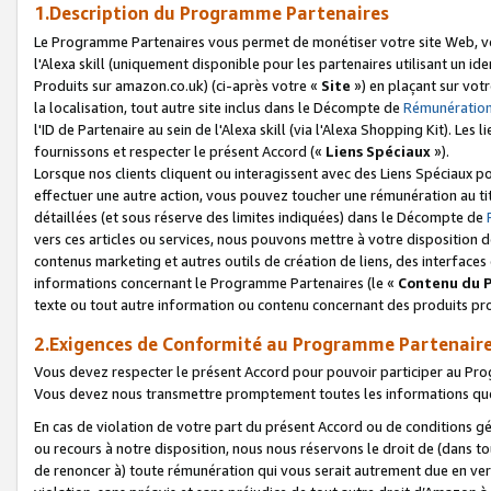
1.Description du Programme Partenaires
Le Programme Partenaires vous permet de monétiser votre site Web, vos 
l'Alexa skill (uniquement disponible pour les partenaires utilisant un 
Produits sur amazon.co.uk) (ci-après votre «
Site
») en plaçant sur votr
la localisation, tout autre site inclus dans le Décompte de
Rémunération
l'ID de Partenaire au sein de l'Alexa skill (via l'Alexa Shopping Kit). Le
fournissons et respecter le présent Accord («
Liens Spéciaux
»).
Lorsque nos clients cliquent ou interagissent avec des Liens Spéciaux p
effectuer une autre action, vous pouvez toucher une rémunération au ti
détaillées (et sous réserve des limites indiquées) dans le Décompte de
vers ces articles ou services, nous pouvons mettre à votre disposition d
contenus marketing et autres outils de création de liens, des interfaces
informations concernant le Programme Partenaires (le «
Contenu du 
texte ou tout autre information ou contenu concernant des produits prop
2.Exigences de Conformité au Programme Partenair
Vous devez respecter le présent Accord pour pouvoir participer au Pr
Vous devez nous transmettre promptement toutes les informations que
En cas de violation de votre part du présent Accord ou de conditions g
ou recours à notre disposition, nous nous réservons le droit de (dans 
de renoncer à) toute rémunération qui vous serait autrement due en ver