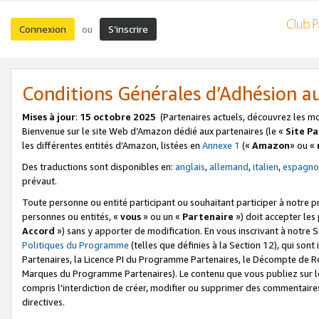
Connexion
S’inscrire
ou
Conditions Générales d’Adhésion 
Mises à jour
:
15 octobre 2025
(Partenaires actuels, découvrez les m
Bienvenue sur le site Web d’Amazon dédié aux partenaires (le «
Site P
les différentes entités d’Amazon, listées en
Annexe 1
(«
Amazon
» ou «
Des traductions sont disponibles en:
anglais
,
allemand
,
italien
,
espagno
prévaut.
Toute personne ou entité participant ou souhaitant participer à notre 
personnes ou entités, «
vous
» ou un «
Partenaire
») doit accepter le
Accord
») sans y apporter de modification. En vous inscrivant à notre Si
Politiques du Programme
(telles que définies à la Section 12), qui so
Partenaires, la Licence PI du Programme Partenaires, le Décompte de 
Marques du Programme Partenaires). Le contenu que vous publiez sur l
compris l'interdiction de créer, modifier ou supprimer des commentaires
directives.