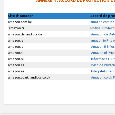
ANNEXE 4 : ACCORD DE PROTECTION 
Site d’ Amazon
Accord de pro
amazon.com.be
amazon.com.be 
amazon.fr
Notice : Protect
amazon.de, audible.de
Amazon.de Date
amazon.ie
amazon.ie Priva
amazon.it
Amazon.it Infor
amazon.nl
Amazon.nl Priva
amazon.pl
Informacja O P
amazon.es
Aviso de Privac
amazon.se
Integritetsmed
amazon.co.uk, audible.co.uk
Amazon.co.uk Pr