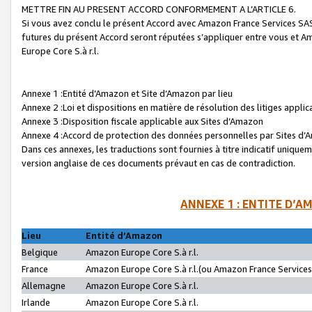
METTRE FIN AU PRESENT ACCORD CONFORMEMENT A L’ARTICLE 6.
Si vous avez conclu le présent Accord avec Amazon France Services SAS 
futures du présent Accord seront réputées s’appliquer entre vous et 
Europe Core S.à r.l.
Annexe 1 :Entité d’Amazon et Site d’Amazon par lieu
Annexe 2 :Loi et dispositions en matière de résolution des litiges appli
Annexe 3 :Disposition fiscale applicable aux Sites d’Amazon
Annexe 4 :Accord de protection des données personnelles par Sites d
Dans ces annexes, les traductions sont fournies à titre indicatif uniquem
version anglaise de ces documents prévaut en cas de contradiction.
ANNEXE 1 : ENTITE D’A
Lieu
Entité d’Amazon
Belgique
Amazon Europe Core S.à r.l.
France
Amazon Europe Core S.à r.l.(ou Amazon France Services 
Allemagne
Amazon Europe Core S.à r.l.
Irlande
Amazon Europe Core S.à r.l.