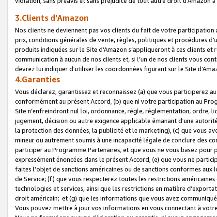
violation, sans préavis et sans préjudice de tout autre droit d’Amazo
3.Clients d’Amazon
Nos clients ne deviennent pas vos clients du fait de votre participati
prix, conditions générales de vente, règles, politiques et procédures d’u
produits indiquées sur le Site d’Amazon s’appliqueront à ces clients et
communication à aucun de nos clients et, si l’un de nos clients vous co
devrez lui indiquer d’utiliser les coordonnées figurant sur le Site d’Ama
4.Garanties
Vous déclarez, garantissez et reconnaissez (a) que vous participerez a
conformément au présent Accord, (b) que ni votre participation au Prog
Site n’enfreindront nul loi, ordonnance, règle, réglementation, ordre, li
jugement, décision ou autre exigence applicable émanant d’une autori
la protection des données, la publicité et le marketing), (c) que vous 
mineur ou autrement soumis à une incapacité légale de conclure des con
participer au Programme Partenaires, et que vous ne vous basez pour pr
expressément énoncées dans le présent Accord, (e) que vous ne particip
faites l’objet de sanctions américaines ou de sanctions conformes aux 
de Service; (f) que vous respecterez toutes les restrictions américaines
technologies et services, ainsi que les restrictions en matière d’exporta
droit américain; et (g) que les informations que vous avez communiqué
Vous pouvez mettre à jour vos informations en vous connectant à votre