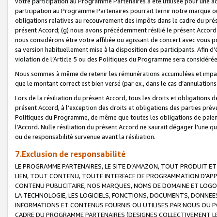
votre participation au Programme Partenaires a été utilisée pour une ac
participation au Programme Partenaires pourrait ternir notre marque ou
obligations relatives au recouvrement des impôts dans le cadre du prése
présent Accord; (g) nous avons précédemment résilié le présent Accord
nous considérons être votre affiliée ou agissant de concert avec vous 
sa version habituellement mise à la disposition des participants. Afin d’é
violation de l’Article 5 ou des Politiques du Programme sera considéré
Nous sommes à même de retenir les rémunérations accumulées et impayée
que le montant correct est bien versé (par ex., dans le cas d’annulations
Lors de la résiliation du présent Accord, tous les droits et obligations 
présent Accord, à l’exception des droits et obligations des parties prévus
Politiques du Programme, de même que toutes les obligations de paiement
l’Accord. Nulle résiliation du présent Accord ne saurait dégager l'une 
ou de responsabilité survenue avant la résiliation.
7.Exclusion de responsabilité
LE PROGRAMME PARTENAIRES, LE SITE D’AMAZON, TOUT PRODUIT ET 
LIEN, TOUT CONTENU, TOUTE INTERFACE DE PROGRAMMATION D'APP
CONTENU PUBLICITAIRE, NOS MARQUES, NOMS DE DOMAINE ET LOGOS
LA TECHNOLOGIE, LES LOGICIELS, FONCTIONS, DOCUMENTS, DONNEES
INFORMATIONS ET CONTENUS FOURNIS OU UTILISES PAR NOUS OU P
CADRE DU PROGRAMME PARTENAIRES (DESIGNES COLLECTIVEMENT LE