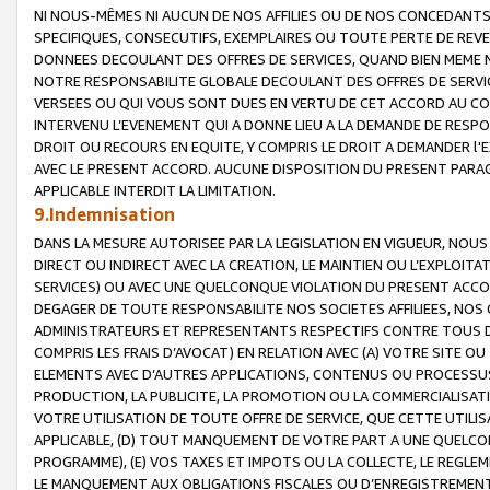
NI NOUS-MÊMES NI AUCUN DE NOS AFFILIES OU DE NOS CONCEDANT
SPECIFIQUES, CONSECUTIFS, EXEMPLAIRES OU TOUTE PERTE DE REVE
DONNEES DECOULANT DES OFFRES DE SERVICES, QUAND BIEN MEME N
NOTRE RESPONSABILITE GLOBALE DECOULANT DES OFFRES DE SERVI
VERSEES OU QUI VOUS SONT DUES EN VERTU DE CET ACCORD AU CO
INTERVENU L’EVENEMENT QUI A DONNE LIEU A LA DEMANDE DE RESP
DROIT OU RECOURS EN EQUITE, Y COMPRIS LE DROIT A DEMANDER l'
AVEC LE PRESENT ACCORD. AUCUNE DISPOSITION DU PRESENT PARAG
APPLICABLE INTERDIT LA LIMITATION.
9.Indemnisation
DANS LA MESURE AUTORISEE PAR LA LEGISLATION EN VIGUEUR, NO
DIRECT OU INDIRECT AVEC LA CREATION, LE MAINTIEN OU L’EXPLOIT
SERVICES) OU AVEC UNE QUELCONQUE VIOLATION DU PRESENT ACCO
DEGAGER DE TOUTE RESPONSABILITE NOS SOCIETES AFFILIEES, NOS 
ADMINISTRATEURS ET REPRESENTANTS RESPECTIFS CONTRE TOUS D
COMPRIS LES FRAIS D’AVOCAT) EN RELATION AVEC (A) VOTRE SITE O
ELEMENTS AVEC D’AUTRES APPLICATIONS, CONTENUS OU PROCESSUS, (
PRODUCTION, LA PUBLICITE, LA PROMOTION OU LA COMMERCIALISAT
VOTRE UTILISATION DE TOUTE OFFRE DE SERVICE, QUE CETTE UTILI
APPLICABLE, (D) TOUT MANQUEMENT DE VOTRE PART A UNE QUELCO
PROGRAMME), (E) VOS TAXES ET IMPOTS OU LA COLLECTE, LE REGLE
LE MANQUEMENT AUX OBLIGATIONS FISCALES OU D’ENREGISTREMENT 