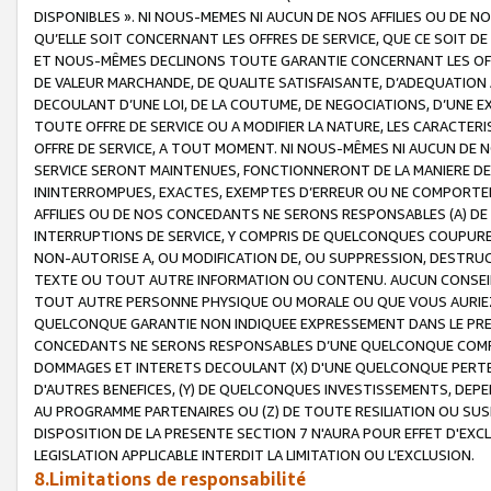
DISPONIBLES ». NI NOUS-MEMES NI AUCUN DE NOS AFFILIES OU D
QU’ELLE SOIT CONCERNANT LES OFFRES DE SERVICE, QUE CE SOIT DE
ET NOUS-MÊMES DECLINONS TOUTE GARANTIE CONCERNANT LES OFFRE
DE VALEUR MARCHANDE, DE QUALITE SATISFAISANTE, D’ADEQUATION
DECOULANT D’UNE LOI, DE LA COUTUME, DE NEGOCIATIONS, D’UNE
TOUTE OFFRE DE SERVICE OU A MODIFIER LA NATURE, LES CARACTERI
OFFRE DE SERVICE, A TOUT MOMENT. NI NOUS-MÊMES NI AUCUN DE 
SERVICE SERONT MAINTENUES, FONCTIONNERONT DE LA MANIERE DECR
ININTERROMPUES, EXACTES, EXEMPTES D’ERREUR OU NE COMPORT
AFFILIES OU DE NOS CONCEDANTS NE SERONS RESPONSABLES (A) DE
INTERRUPTIONS DE SERVICE, Y COMPRIS DE QUELCONQUES COUPURE
NON-AUTORISE A, OU MODIFICATION DE, OU SUPPRESSION, DESTRUC
TEXTE OU TOUT AUTRE INFORMATION OU CONTENU. AUCUN CONSEIL 
TOUT AUTRE PERSONNE PHYSIQUE OU MORALE OU QUE VOUS AURIEZ 
QUELCONQUE GARANTIE NON INDIQUEE EXPRESSEMENT DANS LE PRES
CONCEDANTS NE SERONS RESPONSABLES D’UNE QUELCONQUE COM
DOMMAGES ET INTERETS DECOULANT (X) D'UNE QUELCONQUE PERTE D
D'AUTRES BENEFICES, (Y) DE QUELCONQUES INVESTISSEMENTS, DEP
AU PROGRAMME PARTENAIRES OU (Z) DE TOUTE RESILIATION OU SU
DISPOSITION DE LA PRESENTE SECTION 7 N'AURA POUR EFFET D'EXC
LEGISLATION APPLICABLE INTERDIT LA LIMITATION OU L’EXCLUSION.
8.Limitations de responsabilité