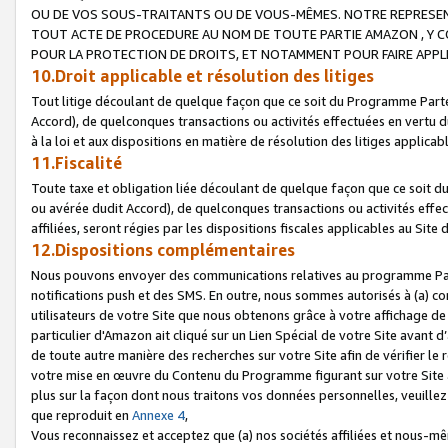
OU DE VOS SOUS-TRAITANTS OU DE VOUS-MÊMES. NOTRE REPRES
TOUT ACTE DE PROCEDURE AU NOM DE TOUTE PARTIE AMAZON , Y CO
POUR LA PROTECTION DE DROITS, ET NOTAMMENT POUR FAIRE APPL
10.Droit applicable et résolution des litiges
Tout litige découlant de quelque façon que ce soit du Programme Parte
Accord), de quelconques transactions ou activités effectuées en vertu d
à la loi et aux dispositions en matière de résolution des litiges applic
11.Fiscalité
Toute taxe et obligation liée découlant de quelque façon que ce soit 
ou avérée dudit Accord), de quelconques transactions ou activités effe
affiliées, seront régies par les dispositions fiscales applicables au Si
12.Dispositions complémentaires
Nous pouvons envoyer des communications relatives au programme Parten
notifications push et des SMS. En outre, nous sommes autorisés à (a) cont
utilisateurs de votre Site que nous obtenons grâce à votre affichage de
particulier d'Amazon ait cliqué sur un Lien Spécial de votre Site avant d
de toute autre manière des recherches sur votre Site afin de vérifier le re
votre mise en œuvre du Contenu du Programme figurant sur votre Site à
plus sur la façon dont nous traitons vos données personnelles, veuille
que reproduit en
Annexe 4
,
Vous reconnaissez et acceptez que (a) nos sociétés affiliées et nous-m