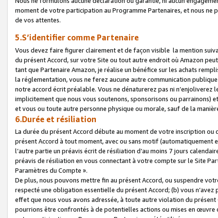
Nous ne formulons aucune déclaration ou garantie, ni aucun engagemen
moment de votre participation au Programme Partenaires, et nous ne p
de vos attentes.
5.S’identifier comme Partenaire
Vous devez faire figurer clairement et de façon visible la mention sui
du présent Accord, sur votre Site ou tout autre endroit où Amazon peut vo
tant que Partenaire Amazon, je réalise un bénéfice sur les achats remplis
la réglementation, vous ne ferez aucune autre communication publique
notre accord écrit préalable. Vous ne dénaturerez pas ni n’enjoliverez 
implicitement que nous vous soutenons, sponsorisons ou parrainons) et v
et vous ou toute autre personne physique ou morale, sauf de la manièr
6.Durée et résiliation
La durée du présent Accord débute au moment de votre inscription ou de
présent Accord à tout moment, avec ou sans motif (automatiquement et sa
l’autre partie un préavis écrit de résiliation d’au moins 7 jours calenda
préavis de résiliation en vous connectant à votre compte sur le Site Par
Paramètres du Compte ».
De plus, nous pouvons mettre fin au présent Accord, ou suspendre votre 
respecté une obligation essentielle du présent Accord; (b) vous n’avez p
effet que nous vous avons adressée, à toute autre violation du présen
pourrions être confrontés à de potentielles actions ou mises en œuvre 