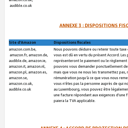
audible.co.uk
ANNEXE 3 : DISPOSITIONS FI
Site d’Amazon
Dispositions fiscales
amazon.com.be,
Nous pouvons déduire ou retenir toute taxe 
amazon.fr, amazon.de,
vous est dû en vertu du présent Accord. Les 
audible.de, amazon.ie,
représenteront le paiement ou le règlement 
amazon.it, amazon.nl,
pouvons vous demander ponctuellement des r
amazon.pl, amazon.es,
mais que vous ne nous les transmettez pas, n
amazon.se,
rémunération jusqu’à ce que vous nous reme
amazon.co.uk,
vous n’êtes pas la personne auprès de qui no
audible.co.uk
au Luxembourg, vous pouvez être légalement 
une facture répondant aux exigences d’une 
paiera la TVA applicable.