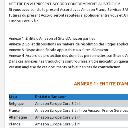
METTRE FIN AU PRESENT ACCORD CONFORMEMENT A L’ARTICLE 6.
Si vous avez conclu le présent Accord avec Amazon France Services SAS 
futures du présent Accord seront réputées s’appliquer entre vous et 
Europe Core S.à r.l.
Annexe 1 :Entité d’Amazon et Site d’Amazon par lieu
Annexe 2 :Loi et dispositions en matière de résolution des litiges appli
Annexe 3 :Disposition fiscale applicable aux Sites d’Amazon
Annexe 4 :Accord de protection des données personnelles par Sites d
Dans ces annexes, les traductions sont fournies à titre indicatif uniquem
version anglaise de ces documents prévaut en cas de contradiction.
ANNEXE 1 : ENTITE D’A
Lieu
Entité d’Amazon
Belgique
Amazon Europe Core S.à r.l.
France
Amazon Europe Core S.à r.l.(ou Amazon France Services 
Allemagne
Amazon Europe Core S.à r.l.
Irlande
Amazon Europe Core S.à r.l.