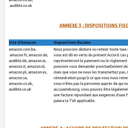
audible.co.uk
ANNEXE 3 : DISPOSITIONS FI
Site d’Amazon
Dispositions fiscales
amazon.com.be,
Nous pouvons déduire ou retenir toute taxe 
amazon.fr, amazon.de,
vous est dû en vertu du présent Accord. Les 
audible.de, amazon.ie,
représenteront le paiement ou le règlement 
amazon.it, amazon.nl,
pouvons vous demander ponctuellement des r
amazon.pl, amazon.es,
mais que vous ne nous les transmettez pas, n
amazon.se,
rémunération jusqu’à ce que vous nous reme
amazon.co.uk,
vous n’êtes pas la personne auprès de qui no
audible.co.uk
au Luxembourg, vous pouvez être légalement 
une facture répondant aux exigences d’une 
paiera la TVA applicable.