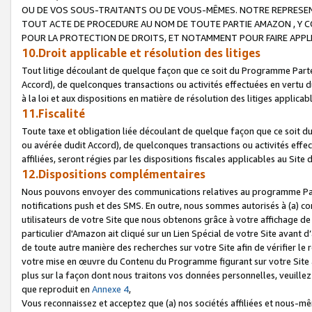
OU DE VOS SOUS-TRAITANTS OU DE VOUS-MÊMES. NOTRE REPRES
TOUT ACTE DE PROCEDURE AU NOM DE TOUTE PARTIE AMAZON , Y CO
POUR LA PROTECTION DE DROITS, ET NOTAMMENT POUR FAIRE APPL
10.Droit applicable et résolution des litiges
Tout litige découlant de quelque façon que ce soit du Programme Parte
Accord), de quelconques transactions ou activités effectuées en vertu d
à la loi et aux dispositions en matière de résolution des litiges applic
11.Fiscalité
Toute taxe et obligation liée découlant de quelque façon que ce soit 
ou avérée dudit Accord), de quelconques transactions ou activités effe
affiliées, seront régies par les dispositions fiscales applicables au Si
12.Dispositions complémentaires
Nous pouvons envoyer des communications relatives au programme Parten
notifications push et des SMS. En outre, nous sommes autorisés à (a) cont
utilisateurs de votre Site que nous obtenons grâce à votre affichage de
particulier d'Amazon ait cliqué sur un Lien Spécial de votre Site avant d
de toute autre manière des recherches sur votre Site afin de vérifier le re
votre mise en œuvre du Contenu du Programme figurant sur votre Site à
plus sur la façon dont nous traitons vos données personnelles, veuille
que reproduit en
Annexe 4
,
Vous reconnaissez et acceptez que (a) nos sociétés affiliées et nous-m