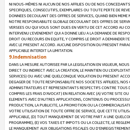
NI NOUS-MÊMES NI AUCUN DE NOS AFFILIES OU DE NOS CONCEDANT
SPECIFIQUES, CONSECUTIFS, EXEMPLAIRES OU TOUTE PERTE DE REVE
DONNEES DECOULANT DES OFFRES DE SERVICES, QUAND BIEN MEME N
NOTRE RESPONSABILITE GLOBALE DECOULANT DES OFFRES DE SERVI
VERSEES OU QUI VOUS SONT DUES EN VERTU DE CET ACCORD AU CO
INTERVENU L’EVENEMENT QUI A DONNE LIEU A LA DEMANDE DE RESP
DROIT OU RECOURS EN EQUITE, Y COMPRIS LE DROIT A DEMANDER l'
AVEC LE PRESENT ACCORD. AUCUNE DISPOSITION DU PRESENT PARAG
APPLICABLE INTERDIT LA LIMITATION.
9.Indemnisation
DANS LA MESURE AUTORISEE PAR LA LEGISLATION EN VIGUEUR, NO
DIRECT OU INDIRECT AVEC LA CREATION, LE MAINTIEN OU L’EXPLOIT
SERVICES) OU AVEC UNE QUELCONQUE VIOLATION DU PRESENT ACCO
DEGAGER DE TOUTE RESPONSABILITE NOS SOCIETES AFFILIEES, NOS 
ADMINISTRATEURS ET REPRESENTANTS RESPECTIFS CONTRE TOUS D
COMPRIS LES FRAIS D’AVOCAT) EN RELATION AVEC (A) VOTRE SITE O
ELEMENTS AVEC D’AUTRES APPLICATIONS, CONTENUS OU PROCESSUS, (
PRODUCTION, LA PUBLICITE, LA PROMOTION OU LA COMMERCIALISAT
VOTRE UTILISATION DE TOUTE OFFRE DE SERVICE, QUE CETTE UTILI
APPLICABLE, (D) TOUT MANQUEMENT DE VOTRE PART A UNE QUELCO
PROGRAMME), (E) VOS TAXES ET IMPOTS OU LA COLLECTE, LE REGLE
LE MANQUEMENT AUX OBLIGATIONS FISCALES OU D’ENREGISTREMENT 