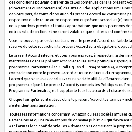
des conditions pouvant différer de celles contenues dans le présent Ac
(directement ou indirectement) des sites ou des applications similaires o
de votre part, de toute disposition du présent Accord ne constituera pa
disposition ou de toute autre disposition du présent Accord, et (d) tou
nous pourrions prendre et toutes approbations que nous pourrions donn
notre seule discrétion, et ne seront valables que si elles sont confirmée
Vous ne pouvez pas céder ou transférer le présent Accord, du fait de la 
réserve de cette restriction, le présent Accord sera obligatoire, opposab
Le présent Accord intègre, et vous vous engagez à respecter, la dernière 
mentionnées dans le présent Accord et toute autre politique s’appliqua
programme Partenaires (les «
Politiques du Programme
»), y compri
contradiction entre le présent Accord et toute Politique du Programme, 
l’accord que vous avez conclu avec une société affiliée d’Amazon dans 
programme séparé. Le présent Accord (y compris les Politiques du Progr
Programme Partenaires, et il supplante tous les accords et discussions 
Chaque fois qu’ils sont utilisés dans le présent Accord, les termes « in
s'entendent sans limitation.
Toutes les informations concernant Amazon ou ses sociétés affiliées 
Partenaires et qui ne relèvent pas du domaine public, ou qui devraient
«
Informations confidentielles
» d’Amazon et demeurent la propriété 
mesure où leur utilisation est raisonnablement nécessaire pour l'appli