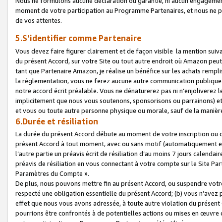
Nous ne formulons aucune déclaration ou garantie, ni aucun engagemen
moment de votre participation au Programme Partenaires, et nous ne p
de vos attentes.
5.S’identifier comme Partenaire
Vous devez faire figurer clairement et de façon visible la mention sui
du présent Accord, sur votre Site ou tout autre endroit où Amazon peut vo
tant que Partenaire Amazon, je réalise un bénéfice sur les achats remplis
la réglementation, vous ne ferez aucune autre communication publique
notre accord écrit préalable. Vous ne dénaturerez pas ni n’enjoliverez 
implicitement que nous vous soutenons, sponsorisons ou parrainons) et v
et vous ou toute autre personne physique ou morale, sauf de la manièr
6.Durée et résiliation
La durée du présent Accord débute au moment de votre inscription ou de
présent Accord à tout moment, avec ou sans motif (automatiquement et sa
l’autre partie un préavis écrit de résiliation d’au moins 7 jours calenda
préavis de résiliation en vous connectant à votre compte sur le Site Par
Paramètres du Compte ».
De plus, nous pouvons mettre fin au présent Accord, ou suspendre votre 
respecté une obligation essentielle du présent Accord; (b) vous n’avez p
effet que nous vous avons adressée, à toute autre violation du présen
pourrions être confrontés à de potentielles actions ou mises en œuvre 