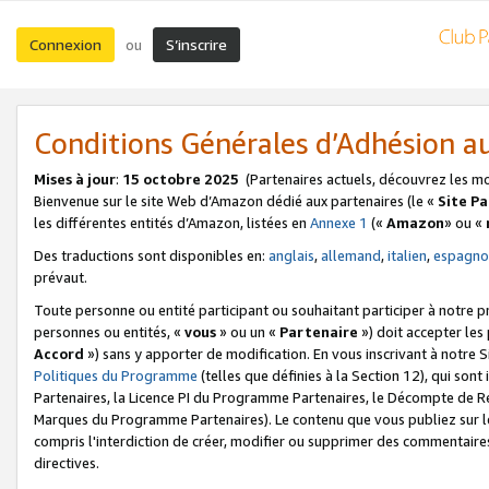
Connexion
S’inscrire
ou
Conditions Générales d’Adhésion 
Mises à jour
:
15 octobre 2025
(Partenaires actuels, découvrez les m
Bienvenue sur le site Web d’Amazon dédié aux partenaires (le «
Site P
les différentes entités d’Amazon, listées en
Annexe 1
(«
Amazon
» ou «
Des traductions sont disponibles en:
anglais
,
allemand
,
italien
,
espagno
prévaut.
Toute personne ou entité participant ou souhaitant participer à notre 
personnes ou entités, «
vous
» ou un «
Partenaire
») doit accepter le
Accord
») sans y apporter de modification. En vous inscrivant à notre Si
Politiques du Programme
(telles que définies à la Section 12), qui so
Partenaires, la Licence PI du Programme Partenaires, le Décompte de 
Marques du Programme Partenaires). Le contenu que vous publiez sur l
compris l'interdiction de créer, modifier ou supprimer des commentaires
directives.