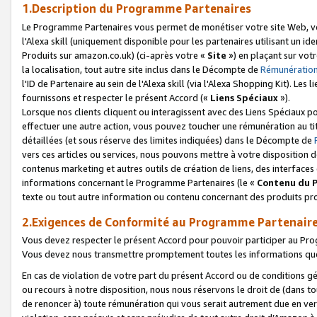
1.Description du Programme Partenaires
Le Programme Partenaires vous permet de monétiser votre site Web, vos 
l'Alexa skill (uniquement disponible pour les partenaires utilisant un 
Produits sur amazon.co.uk) (ci-après votre «
Site
») en plaçant sur votr
la localisation, tout autre site inclus dans le Décompte de
Rémunération
l'ID de Partenaire au sein de l'Alexa skill (via l'Alexa Shopping Kit). Le
fournissons et respecter le présent Accord («
Liens Spéciaux
»).
Lorsque nos clients cliquent ou interagissent avec des Liens Spéciaux p
effectuer une autre action, vous pouvez toucher une rémunération au ti
détaillées (et sous réserve des limites indiquées) dans le Décompte de
vers ces articles ou services, nous pouvons mettre à votre disposition d
contenus marketing et autres outils de création de liens, des interfaces
informations concernant le Programme Partenaires (le «
Contenu du 
texte ou tout autre information ou contenu concernant des produits prop
2.Exigences de Conformité au Programme Partenair
Vous devez respecter le présent Accord pour pouvoir participer au Pr
Vous devez nous transmettre promptement toutes les informations que
En cas de violation de votre part du présent Accord ou de conditions g
ou recours à notre disposition, nous nous réservons le droit de (dans 
de renoncer à) toute rémunération qui vous serait autrement due en ver