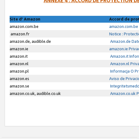
ANNEXE 4 : ACCORD DE PROTECTION 
Site d’ Amazon
Accord de pro
amazon.com.be
amazon.com.be 
amazon.fr
Notice : Protect
amazon.de, audible.de
Amazon.de Date
amazon.ie
amazon.ie Priva
amazon.it
Amazon.it Infor
amazon.nl
Amazon.nl Priva
amazon.pl
Informacja O P
amazon.es
Aviso de Privac
amazon.se
Integritetsmed
amazon.co.uk, audible.co.uk
Amazon.co.uk Pr