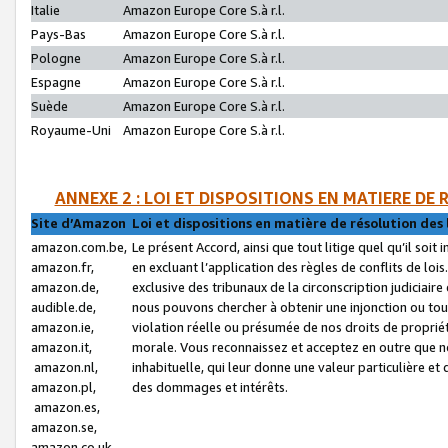
Italie
Amazon Europe Core S.à r.l.
Pays-Bas
Amazon Europe Core S.à r.l.
Pologne
Amazon Europe Core S.à r.l.
Espagne
Amazon Europe Core S.à r.l.
Suède
Amazon Europe Core S.à r.l.
Royaume-Uni
Amazon Europe Core S.à r.l.
ANNEXE 2 : LOI ET DISPOSITIONS EN MATIERE DE
Site d’Amazon
Loi et dispositions en matière de résolution des 
amazon.com.be,
Le présent Accord, ainsi que tout litige quel qu’il soi
amazon.fr,
en excluant l’application des règles de conflits de l
amazon.de,
exclusive des tribunaux de la circonscription judiciai
audible.de,
nous pouvons chercher à obtenir une injonction ou tou
amazon.ie,
violation réelle ou présumée de nos droits de proprié
amazon.it,
morale. Vous reconnaissez et acceptez en outre que n
amazon.nl,
inhabituelle, qui leur donne une valeur particulière 
amazon.pl,
des dommages et intérêts.
amazon.es,
amazon.se,
amazon.co.uk,