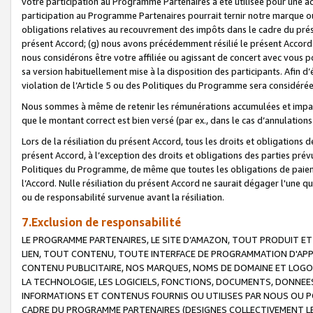
votre participation au Programme Partenaires a été utilisée pour une ac
participation au Programme Partenaires pourrait ternir notre marque ou
obligations relatives au recouvrement des impôts dans le cadre du prése
présent Accord; (g) nous avons précédemment résilié le présent Accord
nous considérons être votre affiliée ou agissant de concert avec vous 
sa version habituellement mise à la disposition des participants. Afin d’é
violation de l’Article 5 ou des Politiques du Programme sera considéré
Nous sommes à même de retenir les rémunérations accumulées et impayée
que le montant correct est bien versé (par ex., dans le cas d’annulations
Lors de la résiliation du présent Accord, tous les droits et obligations 
présent Accord, à l’exception des droits et obligations des parties prévus
Politiques du Programme, de même que toutes les obligations de paiement
l’Accord. Nulle résiliation du présent Accord ne saurait dégager l'une 
ou de responsabilité survenue avant la résiliation.
7.Exclusion de responsabilité
LE PROGRAMME PARTENAIRES, LE SITE D’AMAZON, TOUT PRODUIT ET 
LIEN, TOUT CONTENU, TOUTE INTERFACE DE PROGRAMMATION D'APP
CONTENU PUBLICITAIRE, NOS MARQUES, NOMS DE DOMAINE ET LOGOS
LA TECHNOLOGIE, LES LOGICIELS, FONCTIONS, DOCUMENTS, DONNEES
INFORMATIONS ET CONTENUS FOURNIS OU UTILISES PAR NOUS OU P
CADRE DU PROGRAMME PARTENAIRES (DESIGNES COLLECTIVEMENT LE