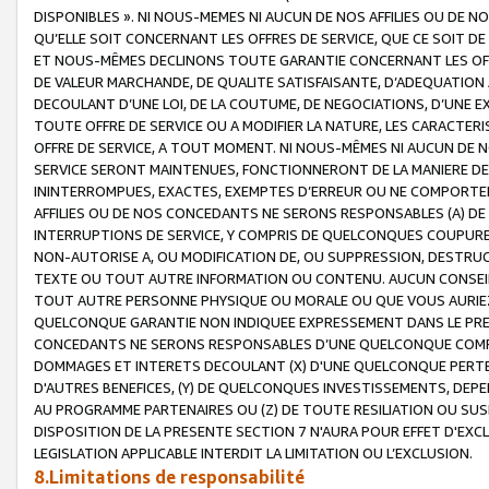
DISPONIBLES ». NI NOUS-MEMES NI AUCUN DE NOS AFFILIES OU D
QU’ELLE SOIT CONCERNANT LES OFFRES DE SERVICE, QUE CE SOIT DE
ET NOUS-MÊMES DECLINONS TOUTE GARANTIE CONCERNANT LES OFFRE
DE VALEUR MARCHANDE, DE QUALITE SATISFAISANTE, D’ADEQUATION
DECOULANT D’UNE LOI, DE LA COUTUME, DE NEGOCIATIONS, D’UNE
TOUTE OFFRE DE SERVICE OU A MODIFIER LA NATURE, LES CARACTERI
OFFRE DE SERVICE, A TOUT MOMENT. NI NOUS-MÊMES NI AUCUN DE 
SERVICE SERONT MAINTENUES, FONCTIONNERONT DE LA MANIERE DECR
ININTERROMPUES, EXACTES, EXEMPTES D’ERREUR OU NE COMPORT
AFFILIES OU DE NOS CONCEDANTS NE SERONS RESPONSABLES (A) DE
INTERRUPTIONS DE SERVICE, Y COMPRIS DE QUELCONQUES COUPURE
NON-AUTORISE A, OU MODIFICATION DE, OU SUPPRESSION, DESTRUC
TEXTE OU TOUT AUTRE INFORMATION OU CONTENU. AUCUN CONSEIL 
TOUT AUTRE PERSONNE PHYSIQUE OU MORALE OU QUE VOUS AURIEZ 
QUELCONQUE GARANTIE NON INDIQUEE EXPRESSEMENT DANS LE PRES
CONCEDANTS NE SERONS RESPONSABLES D’UNE QUELCONQUE COM
DOMMAGES ET INTERETS DECOULANT (X) D'UNE QUELCONQUE PERTE D
D'AUTRES BENEFICES, (Y) DE QUELCONQUES INVESTISSEMENTS, DEP
AU PROGRAMME PARTENAIRES OU (Z) DE TOUTE RESILIATION OU SU
DISPOSITION DE LA PRESENTE SECTION 7 N'AURA POUR EFFET D'EXC
LEGISLATION APPLICABLE INTERDIT LA LIMITATION OU L’EXCLUSION.
8.Limitations de responsabilité