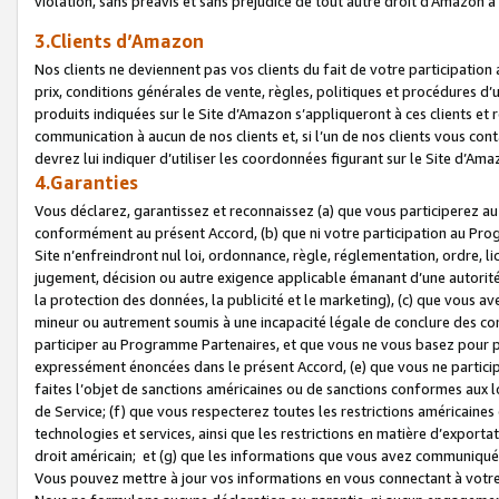
violation, sans préavis et sans préjudice de tout autre droit d’Amazo
3.Clients d’Amazon
Nos clients ne deviennent pas vos clients du fait de votre participati
prix, conditions générales de vente, règles, politiques et procédures d’u
produits indiquées sur le Site d’Amazon s’appliqueront à ces clients et
communication à aucun de nos clients et, si l’un de nos clients vous co
devrez lui indiquer d’utiliser les coordonnées figurant sur le Site d’Ama
4.Garanties
Vous déclarez, garantissez et reconnaissez (a) que vous participerez a
conformément au présent Accord, (b) que ni votre participation au Prog
Site n’enfreindront nul loi, ordonnance, règle, réglementation, ordre, li
jugement, décision ou autre exigence applicable émanant d’une autori
la protection des données, la publicité et le marketing), (c) que vous 
mineur ou autrement soumis à une incapacité légale de conclure des con
participer au Programme Partenaires, et que vous ne vous basez pour pr
expressément énoncées dans le présent Accord, (e) que vous ne particip
faites l’objet de sanctions américaines ou de sanctions conformes aux 
de Service; (f) que vous respecterez toutes les restrictions américaines
technologies et services, ainsi que les restrictions en matière d’exporta
droit américain; et (g) que les informations que vous avez communiqué
Vous pouvez mettre à jour vos informations en vous connectant à votre