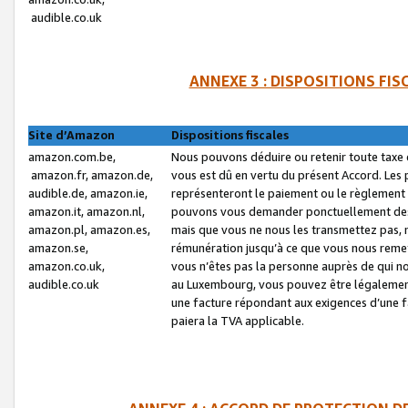
audible.co.uk
ANNEXE 3 : DISPOSITIONS FI
Site d’Amazon
Dispositions fiscales
amazon.com.be,
Nous pouvons déduire ou retenir toute taxe 
amazon.fr, amazon.de,
vous est dû en vertu du présent Accord. Les 
audible.de, amazon.ie,
représenteront le paiement ou le règlement 
amazon.it, amazon.nl,
pouvons vous demander ponctuellement des r
amazon.pl, amazon.es,
mais que vous ne nous les transmettez pas, n
amazon.se,
rémunération jusqu’à ce que vous nous reme
amazon.co.uk,
vous n’êtes pas la personne auprès de qui no
audible.co.uk
au Luxembourg, vous pouvez être légalement 
une facture répondant aux exigences d’une 
paiera la TVA applicable.