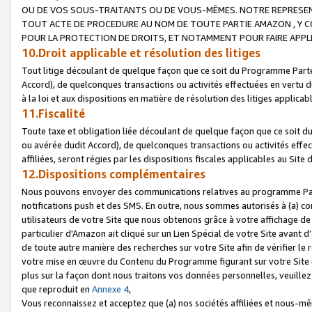
OU DE VOS SOUS-TRAITANTS OU DE VOUS-MÊMES. NOTRE REPRES
TOUT ACTE DE PROCEDURE AU NOM DE TOUTE PARTIE AMAZON , Y CO
POUR LA PROTECTION DE DROITS, ET NOTAMMENT POUR FAIRE APPL
10.Droit applicable et résolution des litiges
Tout litige découlant de quelque façon que ce soit du Programme Parte
Accord), de quelconques transactions ou activités effectuées en vertu d
à la loi et aux dispositions en matière de résolution des litiges applic
11.Fiscalité
Toute taxe et obligation liée découlant de quelque façon que ce soit 
ou avérée dudit Accord), de quelconques transactions ou activités effe
affiliées, seront régies par les dispositions fiscales applicables au Si
12.Dispositions complémentaires
Nous pouvons envoyer des communications relatives au programme Parten
notifications push et des SMS. En outre, nous sommes autorisés à (a) cont
utilisateurs de votre Site que nous obtenons grâce à votre affichage de
particulier d'Amazon ait cliqué sur un Lien Spécial de votre Site avant d
de toute autre manière des recherches sur votre Site afin de vérifier le re
votre mise en œuvre du Contenu du Programme figurant sur votre Site à
plus sur la façon dont nous traitons vos données personnelles, veuille
que reproduit en
Annexe 4
,
Vous reconnaissez et acceptez que (a) nos sociétés affiliées et nous-m