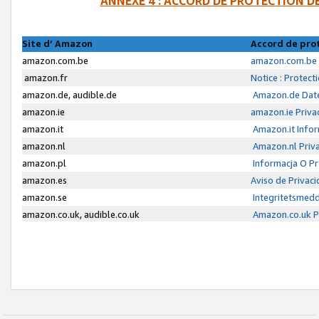
ANNEXE 4 : ACCORD DE PROTECTION 
Site d’ Amazon
Accord de pro
amazon.com.be
amazon.com.be 
amazon.fr
Notice : Protect
amazon.de, audible.de
Amazon.de Date
amazon.ie
amazon.ie Priva
amazon.it
Amazon.it Infor
amazon.nl
Amazon.nl Priva
amazon.pl
Informacja O P
amazon.es
Aviso de Privac
amazon.se
Integritetsmed
amazon.co.uk, audible.co.uk
Amazon.co.uk Pr