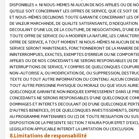
DISPONIBLES ». NI NOUS-MEMES NI AUCUN DE NOS AFFILIES OU D
QU’ELLE SOIT CONCERNANT LES OFFRES DE SERVICE, QUE CE SOIT DE
ET NOUS-MÊMES DECLINONS TOUTE GARANTIE CONCERNANT LES OFFRE
DE VALEUR MARCHANDE, DE QUALITE SATISFAISANTE, D’ADEQUATION
DECOULANT D’UNE LOI, DE LA COUTUME, DE NEGOCIATIONS, D’UNE
TOUTE OFFRE DE SERVICE OU A MODIFIER LA NATURE, LES CARACTERI
OFFRE DE SERVICE, A TOUT MOMENT. NI NOUS-MÊMES NI AUCUN DE 
SERVICE SERONT MAINTENUES, FONCTIONNERONT DE LA MANIERE DECR
ININTERROMPUES, EXACTES, EXEMPTES D’ERREUR OU NE COMPORT
AFFILIES OU DE NOS CONCEDANTS NE SERONS RESPONSABLES (A) DE
INTERRUPTIONS DE SERVICE, Y COMPRIS DE QUELCONQUES COUPURE
NON-AUTORISE A, OU MODIFICATION DE, OU SUPPRESSION, DESTRUC
TEXTE OU TOUT AUTRE INFORMATION OU CONTENU. AUCUN CONSEIL 
TOUT AUTRE PERSONNE PHYSIQUE OU MORALE OU QUE VOUS AURIEZ 
QUELCONQUE GARANTIE NON INDIQUEE EXPRESSEMENT DANS LE PRES
CONCEDANTS NE SERONS RESPONSABLES D’UNE QUELCONQUE COM
DOMMAGES ET INTERETS DECOULANT (X) D'UNE QUELCONQUE PERTE D
D'AUTRES BENEFICES, (Y) DE QUELCONQUES INVESTISSEMENTS, DEP
AU PROGRAMME PARTENAIRES OU (Z) DE TOUTE RESILIATION OU SU
DISPOSITION DE LA PRESENTE SECTION 7 N'AURA POUR EFFET D'EXC
LEGISLATION APPLICABLE INTERDIT LA LIMITATION OU L’EXCLUSION.
8.Limitations de responsabilité