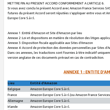
METTRE FIN AU PRESENT ACCORD CONFORMEMENT A L’ARTICLE 6.
Si vous avez conclu le présent Accord avec Amazon France Services SAS 
futures du présent Accord seront réputées s’appliquer entre vous et 
Europe Core S.à r.l.
Annexe 1 :Entité d’Amazon et Site d’Amazon par lieu
Annexe 2 :Loi et dispositions en matière de résolution des litiges appli
Annexe 3 :Disposition fiscale applicable aux Sites d’Amazon
Annexe 4 :Accord de protection des données personnelles par Sites d
Dans ces annexes, les traductions sont fournies à titre indicatif uniquem
version anglaise de ces documents prévaut en cas de contradiction.
ANNEXE 1 : ENTITE D’A
Lieu
Entité d’Amazon
Belgique
Amazon Europe Core S.à r.l.
France
Amazon Europe Core S.à r.l.(ou Amazon France Services 
Allemagne
Amazon Europe Core S.à r.l.
Irlande
Amazon Europe Core S.à r.l.