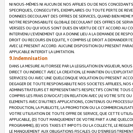
NI NOUS-MÊMES NI AUCUN DE NOS AFFILIES OU DE NOS CONCEDANT
SPECIFIQUES, CONSECUTIFS, EXEMPLAIRES OU TOUTE PERTE DE REVE
DONNEES DECOULANT DES OFFRES DE SERVICES, QUAND BIEN MEME N
NOTRE RESPONSABILITE GLOBALE DECOULANT DES OFFRES DE SERVI
VERSEES OU QUI VOUS SONT DUES EN VERTU DE CET ACCORD AU CO
INTERVENU L’EVENEMENT QUI A DONNE LIEU A LA DEMANDE DE RESP
DROIT OU RECOURS EN EQUITE, Y COMPRIS LE DROIT A DEMANDER l'
AVEC LE PRESENT ACCORD. AUCUNE DISPOSITION DU PRESENT PARAG
APPLICABLE INTERDIT LA LIMITATION.
9.Indemnisation
DANS LA MESURE AUTORISEE PAR LA LEGISLATION EN VIGUEUR, NO
DIRECT OU INDIRECT AVEC LA CREATION, LE MAINTIEN OU L’EXPLOIT
SERVICES) OU AVEC UNE QUELCONQUE VIOLATION DU PRESENT ACCO
DEGAGER DE TOUTE RESPONSABILITE NOS SOCIETES AFFILIEES, NOS 
ADMINISTRATEURS ET REPRESENTANTS RESPECTIFS CONTRE TOUS D
COMPRIS LES FRAIS D’AVOCAT) EN RELATION AVEC (A) VOTRE SITE O
ELEMENTS AVEC D’AUTRES APPLICATIONS, CONTENUS OU PROCESSUS, (
PRODUCTION, LA PUBLICITE, LA PROMOTION OU LA COMMERCIALISAT
VOTRE UTILISATION DE TOUTE OFFRE DE SERVICE, QUE CETTE UTILI
APPLICABLE, (D) TOUT MANQUEMENT DE VOTRE PART A UNE QUELCO
PROGRAMME), (E) VOS TAXES ET IMPOTS OU LA COLLECTE, LE REGLE
LE MANQUEMENT AUX OBLIGATIONS FISCALES OU D’ENREGISTREMENT 