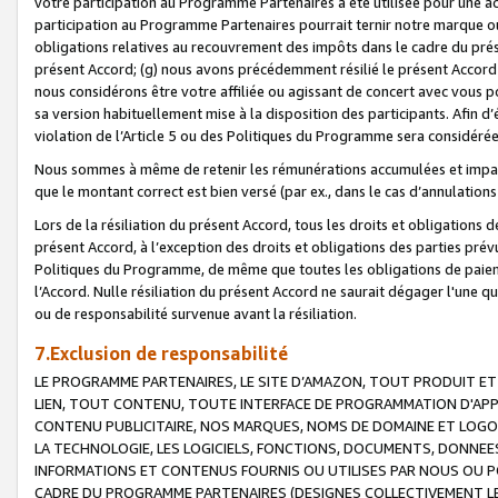
votre participation au Programme Partenaires a été utilisée pour une ac
participation au Programme Partenaires pourrait ternir notre marque ou
obligations relatives au recouvrement des impôts dans le cadre du prése
présent Accord; (g) nous avons précédemment résilié le présent Accord
nous considérons être votre affiliée ou agissant de concert avec vous 
sa version habituellement mise à la disposition des participants. Afin d’é
violation de l’Article 5 ou des Politiques du Programme sera considéré
Nous sommes à même de retenir les rémunérations accumulées et impayée
que le montant correct est bien versé (par ex., dans le cas d’annulations
Lors de la résiliation du présent Accord, tous les droits et obligations 
présent Accord, à l’exception des droits et obligations des parties prévus
Politiques du Programme, de même que toutes les obligations de paiement
l’Accord. Nulle résiliation du présent Accord ne saurait dégager l'une 
ou de responsabilité survenue avant la résiliation.
7.Exclusion de responsabilité
LE PROGRAMME PARTENAIRES, LE SITE D’AMAZON, TOUT PRODUIT ET 
LIEN, TOUT CONTENU, TOUTE INTERFACE DE PROGRAMMATION D'APP
CONTENU PUBLICITAIRE, NOS MARQUES, NOMS DE DOMAINE ET LOGOS
LA TECHNOLOGIE, LES LOGICIELS, FONCTIONS, DOCUMENTS, DONNEES
INFORMATIONS ET CONTENUS FOURNIS OU UTILISES PAR NOUS OU P
CADRE DU PROGRAMME PARTENAIRES (DESIGNES COLLECTIVEMENT LE