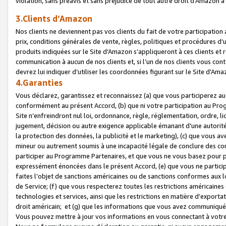
violation, sans préavis et sans préjudice de tout autre droit d’Amazo
3.Clients d’Amazon
Nos clients ne deviennent pas vos clients du fait de votre participati
prix, conditions générales de vente, règles, politiques et procédures d’u
produits indiquées sur le Site d’Amazon s’appliqueront à ces clients et
communication à aucun de nos clients et, si l’un de nos clients vous co
devrez lui indiquer d’utiliser les coordonnées figurant sur le Site d’Ama
4.Garanties
Vous déclarez, garantissez et reconnaissez (a) que vous participerez a
conformément au présent Accord, (b) que ni votre participation au Prog
Site n’enfreindront nul loi, ordonnance, règle, réglementation, ordre, li
jugement, décision ou autre exigence applicable émanant d’une autori
la protection des données, la publicité et le marketing), (c) que vous 
mineur ou autrement soumis à une incapacité légale de conclure des con
participer au Programme Partenaires, et que vous ne vous basez pour pr
expressément énoncées dans le présent Accord, (e) que vous ne particip
faites l’objet de sanctions américaines ou de sanctions conformes aux 
de Service; (f) que vous respecterez toutes les restrictions américaines
technologies et services, ainsi que les restrictions en matière d’exporta
droit américain; et (g) que les informations que vous avez communiqué
Vous pouvez mettre à jour vos informations en vous connectant à votre