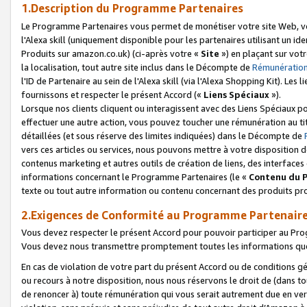
1.Description du Programme Partenaires
Le Programme Partenaires vous permet de monétiser votre site Web, vos 
l'Alexa skill (uniquement disponible pour les partenaires utilisant un 
Produits sur amazon.co.uk) (ci-après votre «
Site
») en plaçant sur votr
la localisation, tout autre site inclus dans le Décompte de
Rémunération
l'ID de Partenaire au sein de l'Alexa skill (via l'Alexa Shopping Kit). Le
fournissons et respecter le présent Accord («
Liens Spéciaux
»).
Lorsque nos clients cliquent ou interagissent avec des Liens Spéciaux p
effectuer une autre action, vous pouvez toucher une rémunération au ti
détaillées (et sous réserve des limites indiquées) dans le Décompte de
vers ces articles ou services, nous pouvons mettre à votre disposition d
contenus marketing et autres outils de création de liens, des interfaces
informations concernant le Programme Partenaires (le «
Contenu du 
texte ou tout autre information ou contenu concernant des produits prop
2.Exigences de Conformité au Programme Partenair
Vous devez respecter le présent Accord pour pouvoir participer au Pr
Vous devez nous transmettre promptement toutes les informations que
En cas de violation de votre part du présent Accord ou de conditions g
ou recours à notre disposition, nous nous réservons le droit de (dans 
de renoncer à) toute rémunération qui vous serait autrement due en ver