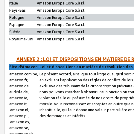
Italie
Amazon Europe Core S.à r.l.
Pays-Bas
Amazon Europe Core S.à r.l.
Pologne
Amazon Europe Core S.à r.l.
Espagne
Amazon Europe Core S.à r.l.
Suède
Amazon Europe Core S.à r.l.
Royaume-Uni
Amazon Europe Core S.à r.l.
ANNEXE 2 : LOI ET DISPOSITIONS EN MATIERE DE
Site d’Amazon
Loi et dispositions en matière de résolution des 
amazon.com.be,
Le présent Accord, ainsi que tout litige quel qu’il soi
amazon.fr,
en excluant l’application des règles de conflits de l
amazon.de,
exclusive des tribunaux de la circonscription judiciai
audible.de,
nous pouvons chercher à obtenir une injonction ou tou
amazon.ie,
violation réelle ou présumée de nos droits de proprié
amazon.it,
morale. Vous reconnaissez et acceptez en outre que n
amazon.nl,
inhabituelle, qui leur donne une valeur particulière 
amazon.pl,
des dommages et intérêts.
amazon.es,
amazon.se,
amazon.co.uk,