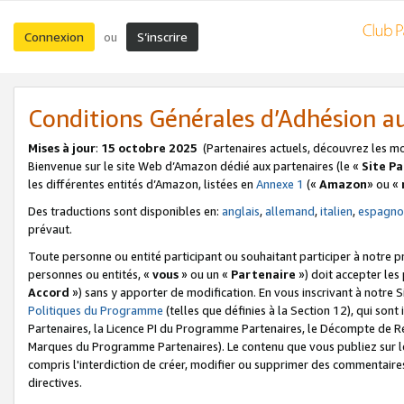
Connexion
S’inscrire
ou
Conditions Générales d’Adhésion 
Mises à jour
:
15 octobre 2025
(Partenaires actuels, découvrez les m
Bienvenue sur le site Web d’Amazon dédié aux partenaires (le «
Site P
les différentes entités d’Amazon, listées en
Annexe 1
(«
Amazon
» ou «
Des traductions sont disponibles en:
anglais
,
allemand
,
italien
,
espagno
prévaut.
Toute personne ou entité participant ou souhaitant participer à notre 
personnes ou entités, «
vous
» ou un «
Partenaire
») doit accepter le
Accord
») sans y apporter de modification. En vous inscrivant à notre Si
Politiques du Programme
(telles que définies à la Section 12), qui so
Partenaires, la Licence PI du Programme Partenaires, le Décompte de 
Marques du Programme Partenaires). Le contenu que vous publiez sur l
compris l'interdiction de créer, modifier ou supprimer des commentaires
directives.