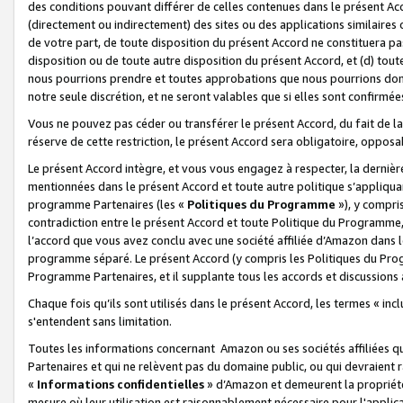
des conditions pouvant différer de celles contenues dans le présent Ac
(directement ou indirectement) des sites ou des applications similaires o
de votre part, de toute disposition du présent Accord ne constituera pa
disposition ou de toute autre disposition du présent Accord, et (d) tou
nous pourrions prendre et toutes approbations que nous pourrions donn
notre seule discrétion, et ne seront valables que si elles sont confirmée
Vous ne pouvez pas céder ou transférer le présent Accord, du fait de la 
réserve de cette restriction, le présent Accord sera obligatoire, opposab
Le présent Accord intègre, et vous vous engagez à respecter, la dernière 
mentionnées dans le présent Accord et toute autre politique s’appliqua
programme Partenaires (les «
Politiques du Programme
»), y compri
contradiction entre le présent Accord et toute Politique du Programme, 
l’accord que vous avez conclu avec une société affiliée d’Amazon dans 
programme séparé. Le présent Accord (y compris les Politiques du Progr
Programme Partenaires, et il supplante tous les accords et discussions 
Chaque fois qu’ils sont utilisés dans le présent Accord, les termes « in
s'entendent sans limitation.
Toutes les informations concernant Amazon ou ses sociétés affiliées 
Partenaires et qui ne relèvent pas du domaine public, ou qui devraient
«
Informations confidentielles
» d’Amazon et demeurent la propriété 
mesure où leur utilisation est raisonnablement nécessaire pour l'appli