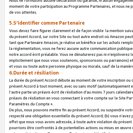
Nous ne formulons aucune déclaration ou garantie, ni aucun engagemen
moment de votre participation au Programme Partenaires, et nous ne p
de vos attentes.
5.S’identifier comme Partenaire
Vous devez faire figurer clairement et de façon visible la mention sui
du présent Accord, sur votre Site ou tout autre endroit où Amazon peut vo
tant que Partenaire Amazon, je réalise un bénéfice sur les achats remplis
la réglementation, vous ne ferez aucune autre communication publique
notre accord écrit préalable. Vous ne dénaturerez pas ni n’enjoliverez 
implicitement que nous vous soutenons, sponsorisons ou parrainons) et v
et vous ou toute autre personne physique ou morale, sauf de la manièr
6.Durée et résiliation
La durée du présent Accord débute au moment de votre inscription ou de
présent Accord à tout moment, avec ou sans motif (automatiquement et sa
l’autre partie un préavis écrit de résiliation d’au moins 7 jours calenda
préavis de résiliation en vous connectant à votre compte sur le Site Par
Paramètres du Compte ».
De plus, nous pouvons mettre fin au présent Accord, ou suspendre votre 
respecté une obligation essentielle du présent Accord; (b) vous n’avez p
effet que nous vous avons adressée, à toute autre violation du présen
pourrions être confrontés à de potentielles actions ou mises en œuvre 