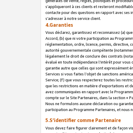
générales de vente, règles, politiques et procédure
s’appliqueront à ces clients et resteront modifiabl
contacte pour des questions en rapport avec ses in
s’adresser à notre service client.
4.Garanties
Vous déclarez, garantissez et reconnaissez (a) qu
Accord, (b) que ni votre participation au Programme
réglementation, ordre, licence, permis, directive,
autorité gouvernementale compétente (notamment le
légalement le droit de conclure des contrats (not
évalué en toute indépendance l’intérêt pour vous 
garantie autre que celles qui sont expressément én
Services si vous faites l’objet de sanctions amér
Service; (f) que vous respecterez toutes les restri
que les restrictions en matière d’exportations et d
avez communiquées en rapport avec le Programme P
compte sur le Site Partenaires, dans la section «
Nous ne formulons aucune déclaration ou garantie
participation au Programme Partenaires, et nous n
5.S’identifier comme Partenaire
Vous devez faire figurer clairement et de façon vi