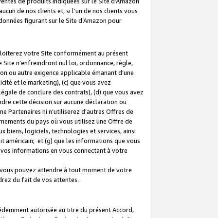
 ventes de produits indiquées sur le Site d’Amazon
cun de nos clients et, si l’un de nos clients vous
rdonnées figurant sur le Site d’Amazon pour
ploiterez votre Site conformément au présent
 Site n’enfreindront nul loi, ordonnance, règle,
ision ou autre exigence applicable émanant d’une
ité et le marketing), (c) que vous avez
égale de conclure des contrats), (d) que vous avez
dre cette décision sur aucune déclaration ou
 Partenaires ni n’utiliserez d’autres Offres de
ernements du pays où vous utilisez une Offre de
 biens, logiciels, technologies et services, ainsi
oit américain; et (g) que les informations que vous
vos informations en vous connectant à votre
e vous pouvez attendre à tout moment de votre
rez du fait de vos attentes.
cédemment autorisée au titre du présent Accord,