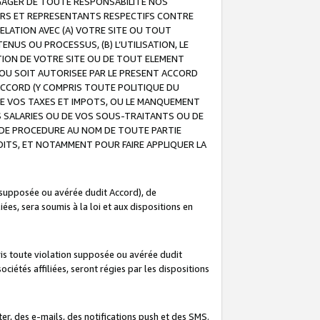
GAGER DE TOUTE RESPONSABILITE NOS
EURS ET REPRESENTANTS RESPECTIFS CONTRE
ELATION AVEC (A) VOTRE SITE OU TOUT
ENUS OU PROCESSUS, (B) L’UTILISATION, LE
ATION DE VOTRE SITE OU DE TOUT ELEMENT
E OU SOIT AUTORISEE PAR LE PRESENT ACCORD
ACCORD (Y COMPRIS TOUTE POLITIQUE DU
DE VOS TAXES ET IMPOTS, OU LE MANQUEMENT
OS SALARIES OU DE VOS SOUS-TRAITANTS OU DE
DE PROCEDURE AU NOM DE TOUTE PARTIE
OITS, ET NOTAMMENT POUR FAIRE APPLIQUER LA
 supposée ou avérée dudit Accord), de
ées, sera soumis à la loi et aux dispositions en
is toute violation supposée ou avérée dudit
iétés affiliées, seront régies par les dispositions
r, des e-mails, des notifications push et des SMS.