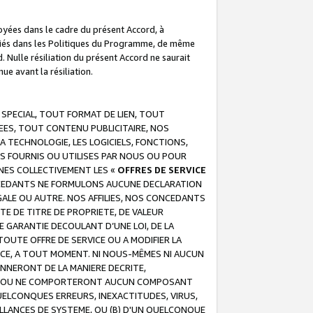
troyées dans le cadre du présent Accord, à
écifiés dans les Politiques du Programme, de même
. Nulle résiliation du présent Accord ne saurait
e avant la résiliation.
 SPECIAL, TOUT FORMAT DE LIEN, TOUT
EES, TOUT CONTENU PUBLICITAIRE, NOS
A TECHNOLOGIE, LES LOGICIELS, FONCTIONS,
S FOURNIS OU UTILISES PAR NOUS OU POUR
NES COLLECTIVEMENT LES «
OFFRES DE SERVICE
 CONCEDANTS NE FORMULONS AUCUNE DECLARATION
EGALE OU AUTRE. NOS AFFILIES, NOS CONCEDANTS
E DE TITRE DE PROPRIETE, DE VALEUR
 GARANTIE DECOULANT D’UNE LOI, DE LA
UTE OFFRE DE SERVICE OU A MODIFIER LA
VICE, A TOUT MOMENT. NI NOUS-MÊMES NI AUCUN
NNERONT DE LA MANIERE DECRITE,
REUR OU NE COMPORTERONT AUCUN COMPOSANT
ELCONQUES ERREURS, INEXACTITUDES, VIRUS,
LLANCES DE SYSTEME, OU (B) D'UN QUELCONQUE