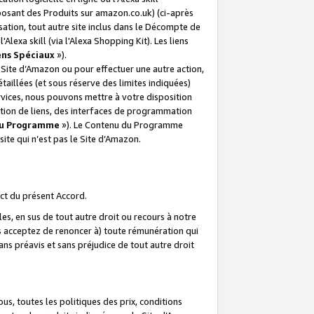
posant des Produits sur amazon.co.uk) (ci-après
isation, tout autre site inclus dans le Décompte de
 l'Alexa skill (via l'Alexa Shopping Kit). Les liens
ens Spéciaux
»).
e Site d’Amazon ou pour effectuer une autre action,
aillées (et sous réserve des limites indiquées)
 services, nous pouvons mettre à votre disposition
ation de liens, des interfaces de programmation
u Programme
»). Le Contenu du Programme
ite qui n’est pas le Site d’Amazon.
ct du présent Accord.
s, en sus de tout autre droit ou recours à notre
s acceptez de renoncer à) toute rémunération qui
ans préavis et sans préjudice de tout autre droit
s, toutes les politiques des prix, conditions