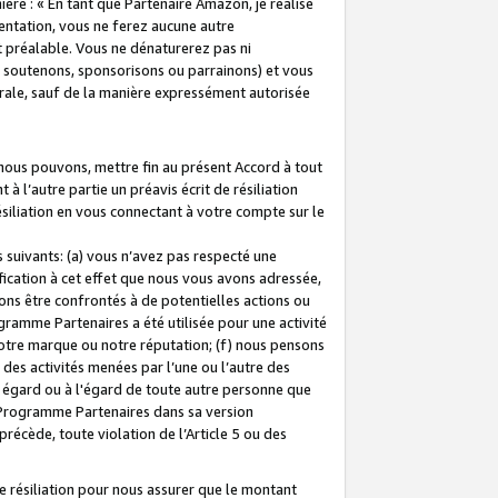
ière : « En tant que Partenaire Amazon, je réalise
mentation, vous ne ferez aucune autre
 préalable. Vous ne dénaturerez pas ni
s soutenons, sponsorisons ou parrainons) et vous
orale, sauf de la manière expressément autorisée
 nous pouvons, mettre fin au présent Accord à tout
à l’autre partie un préavis écrit de résiliation
ésiliation en vous connectant à votre compte sur le
 suivants: (a) vous n’avez pas respecté une
fication à cet effet que nous vous avons adressée,
ns être confrontés à de potentielles actions ou
gramme Partenaires a été utilisée pour une activité
notre marque ou notre réputation; (f) nous pensons
des activités menées par l’une ou l’autre des
 égard ou à l'égard de toute autre personne que
u Programme Partenaires dans sa version
 précède, toute violation de l’Article 5 ou des
 résiliation pour nous assurer que le montant