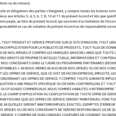
ations ou de retours).
droits et obligations des parties s’éteignent, y compris toutes les licences oc
révus aux Articles 3, 4, 5, 6, 7, 8, 10 et 11 du présent Accord et tels que sp
n payés, au titre du présent Accord, qui survivent à la résiliation de l’Accord
onsabilité en cas de violation du présent Accord ou de responsabilité survenu
, TOUT PRODUIT ET SERVICE PROPOSE SUR LE SITE D’AMAZON, TOUT LIEN
 D'APPLICATION POUR LA PUBLICITE DE PRODUITS, TOUT FLUX DE DONN
DE NOS AFFILIES (Y COMPRIS LES MARQUES AMAZON ) AINSI QUE TOUTE L
RES DROITS DE PROPRIETE INTELLECTUELLE, INFORMATIONS ET CONTENU
DE NOS CONCEDANTS DANS LE CADRE DU PROGRAMME PARTENAIRES (DESIG
E DISPONIBLES ». NI NOUS-MEMES NI AUCUN DE NOS AFFILIES OU DE NOS
LES OFFRES DE SERVICE, QUE CE SOIT DE FACON EXPRESSE, IMPLICITE, L
CERNANT LES OFFRES DE SERVICE, Y COMPRIS TOUTE GARANTIE IMPLICIT
QUATION A UNE FINALITE SPECIFIQUE OU DE NON-CONTREFAÇON, ET TOUTE
 OU D’USAGES COMMERCIAUX. NOUS SOMMES HABILITES A INTERROMPRE TO
S, LE CHAMP D’APPLICATION OU L’EXPLOITATION DE TOUTE OFFRE DE SER
ARANTISSONS QUE LES OFFRES DE SERVICE SERONT MAINTENUES, FONCTIO
ERE, NI QU’ELLES SERONT ININTERROMPUES, EXACTES, EXEMPTES D’ER
S AFFILIES OU DE NOS CONCEDANTS NE SERONS RESPONSABLES (A) DE QU
E SERVICE, Y COMPRIS DE QUELCONQUES COUPURES DE COURANT OU DEFAI