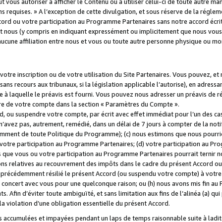
 vous autoriser à afficher le Contenu ou à utiliser celui-ci de toute autre man
ns requises. » A l’exception de cette divulgation, et sous réserve de la régle
rd ou votre participation au Programme Partenaires sans notre accord écrit
s et nous (y compris en indiquant expressément ou implicitement que nous vou
d'aucune affiliation entre nous et vous ou toute autre personne physique ou m
tre inscription ou de votre utilisation du Site Partenaires. Vous pouvez, et
 recours aux tribunaux, si la législation applicable l’autorise), en adressant 
e à laquelle le préavis est fourni. Vous pouvez nous adresser un préavis de r
ture de votre compte dans la section « Paramètres du Compte ».
, ou suspendre votre compte, par écrit avec effet immédiat pour l’un des cas
 n’avez pas, autrement, remédié, dans un délai de 7 jours à compter de la noti
tamment de toute Politique du Programme); (c) nous estimons que nous pourrio
votre participation au Programme Partenaires; (d) votre participation au Pro
ns que vous ou votre participation au Programme Partenaires pourrait ternir 
ons relatives au recouvrement des impôts dans le cadre du présent Accord ou 
s précédemment résilié le présent Accord (ou suspendu votre compte) à votre
de concert avec vous pour une quelconque raison; ou (h) nous avons mis fin a
. Afin d’éviter toute ambiguïté, et sans limitation aux fins de l’alinéa (a) qui
violation d’une obligation essentielle du présent Accord.
accumulées et impayées pendant un laps de temps raisonnable suite à ladite