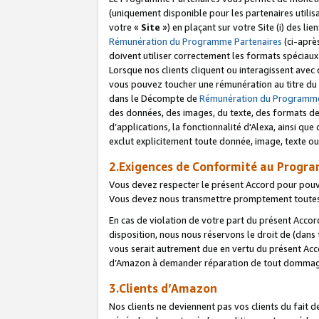
(uniquement disponible pour les partenaires utilis
votre «
Site
») en plaçant sur votre Site (i) des li
Rémunération du Programme Partenaires
(ci-aprè
doivent utiliser correctement les formats spéciaux
Lorsque nos clients cliquent ou interagissent avec
vous pouvez toucher une rémunération au titre du p
dans le Décompte de
Rémunération du Programme
des données, des images, du texte, des formats de 
d’applications, la fonctionnalité d'Alexa, ainsi q
exclut explicitement toute donnée, image, texte ou
2.Exigences de Conformité au Progr
Vous devez respecter le présent Accord pour pouv
Vous devez nous transmettre promptement toutes 
En cas de violation de votre part du présent Accor
disposition, nous nous réservons le droit de (dans
vous serait autrement due en vertu du présent Accor
d’Amazon à demander réparation de tout dommag
3.Clients d’Amazon
Nos clients ne deviennent pas vos clients du fait 