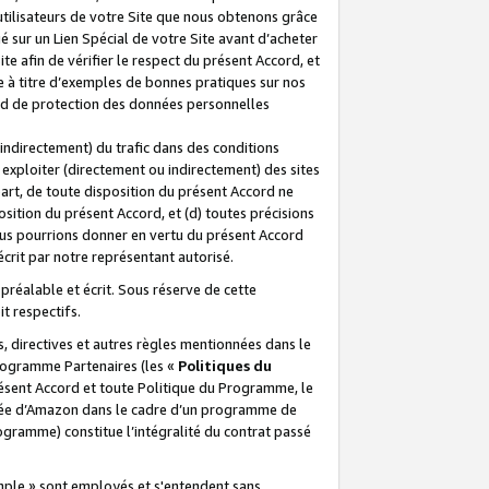
 utilisateurs de votre Site que nous obtenons grâce
é sur un Lien Spécial de votre Site avant d’acheter
te afin de vérifier le respect du présent Accord, et
te à titre d’exemples de bonnes pratiques sur nos
ord de protection des données personnelles
indirectement) du trafic dans des conditions
exploiter (directement ou indirectement) des sites
 part, de toute disposition du présent Accord ne
osition du présent Accord, et (d) toutes précisions
ous pourrions donner en vertu du présent Accord
écrit par notre représentant autorisé.
préalable et écrit. Sous réserve de cette
it respectifs.
s, directives et autres règles mentionnées dans le
programme Partenaires (les «
Politiques du
résent Accord et toute Politique du Programme, le
iliée d’Amazon dans le cadre d’un programme de
ogramme) constitue l’intégralité du contrat passé
xemple » sont employés et s'entendent sans