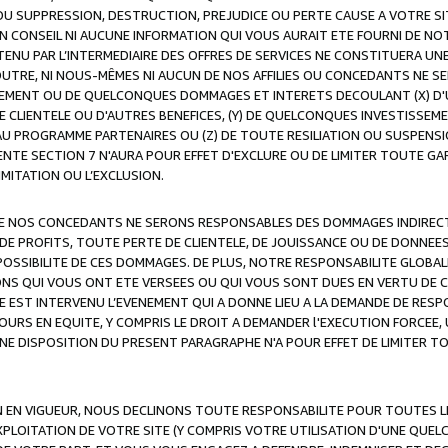
OU SUPPRESSION, DESTRUCTION, PREJUDICE OU PERTE CAUSE A VOTRE SI
 CONSEIL NI AUCUNE INFORMATION QUI VOUS AURAIT ETE FOURNI DE N
ENU PAR L’INTERMEDIAIRE DES OFFRES DE SERVICES NE CONSTITUERA U
OUTRE, NI NOUS-MÊMES NI AUCUN DE NOS AFFILIES OU CONCEDANTS NE
MENT OU DE QUELCONQUES DOMMAGES ET INTERETS DECOULANT (X) D'
DE CLIENTELE OU D'AUTRES BENEFICES, (Y) DE QUELCONQUES INVESTISS
 AU PROGRAMME PARTENAIRES OU (Z) DE TOUTE RESILIATION OU SUSPENS
ENTE SECTION 7 N'AURA POUR EFFET D'EXCLURE OU DE LIMITER TOUTE G
IMITATION OU L’EXCLUSION.
 DE NOS CONCEDANTS NE SERONS RESPONSABLES DES DOMMAGES INDIRECTS
DE PROFITS, TOUTE PERTE DE CLIENTELE, DE JOUISSANCE OU DE DONNEE
POSSIBILITE DE CES DOMMAGES. DE PLUS, NOTRE RESPONSABILITE GLOBA
ONS QUI VOUS ONT ETE VERSEES OU QUI VOUS SONT DUES EN VERTU DE
 EST INTERVENU L’EVENEMENT QUI A DONNE LIEU A LA DEMANDE DE RESP
OURS EN EQUITE, Y COMPRIS LE DROIT A DEMANDER l'EXECUTION FORCEE
UNE DISPOSITION DU PRESENT PARAGRAPHE N'A POUR EFFET DE LIMITER T
ON EN VIGUEUR, NOUS DECLINONS TOUTE RESPONSABILITE POUR TOUTES 
’EXPLOITATION DE VOTRE SITE (Y COMPRIS VOTRE UTILISATION D'UNE QUE