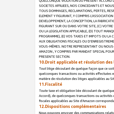
QUELCONQUE VIOLATION DU PRESENT ACCORD DE
SOCIETES AFFILIEES, NOS CONCEDANTS ET NOUS
TOUS DOMMAGES, RECLAMATIONS, PERTES, RESPO
ELEMENT Y FIGURANT, Y COMPRIS L’ASSOCIATION
DEVELOPPEMENT, LA CONCEPTION, LA FABRICATI
FIGURANT SUR OU DANS VOTRE SITE, (C) VOTRE 
OU LA LEGISLATION APPLICABLE, (D) TOUT MA
PROGRAMME), (E) VOS TAXES ET IMPOTS OU LA 
AUX OBLIGATIONS FISCALES OU D’ENREGISTREME
VOUS-MÊMES. NOTRE REPRESENTANT OU NOUS-
AMAZON , Y COMPRIS PAR MANDAT SPECIAL POUR
PRESENTE SECTION.
10.Droit applicable et résolution des 
Tout litige découlant de quelque façon que ce soi
quelconques transactions ou activités effectuées en
matière de résolution des litiges applicables au S
11.Fiscalité
Toute taxe et obligation liée découlant de quelqu
Accord), de quelconques transactions ou activités e
fiscales applicables au Site d’Amazon corresponda
12.Dispositions complémentaires
Nous pouvons envoyer des communications relatives