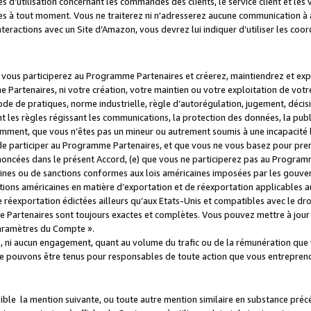
s d’utilisation concernant les commandes des clients, le service client et les
es à tout moment. Vous ne traiterez ni n'adresserez aucune communication à au
teractions avec un Site d’Amazon, vous devrez lui indiquer d’utiliser les coo
e vous participerez au Programme Partenaires et créerez, maintiendrez et ex
 Partenaires, ni votre création, votre maintien ou votre exploitation de votre
 code de pratiques, norme industrielle, règle d’autorégulation, jugement, déc
s règles régissant les communications, la protection des données, la public
amment, que vous n’êtes pas un mineur ou autrement soumis à une incapacité l
de participer au Programme Partenaires, et que vous ne vous basez pour pren
oncées dans le présent Accord, (e) que vous ne participerez pas au Programme
icaines ou de sanctions conformes aux lois américaines imposées par les gouv
ctions américaines en matière d’exportation et de réexportation applicables aux
e réexportation édictées ailleurs qu’aux Etats-Unis et compatibles avec le dr
artenaires sont toujours exactes et complètes. Vous pouvez mettre à jour 
 Paramètres du Compte ».
, ni aucun engagement, quant au volume du trafic ou de la rémunération qu
e pouvons être tenus pour responsables de toute action que vous entreprend
sible la mention suivante, ou toute autre mention similaire en substance pré