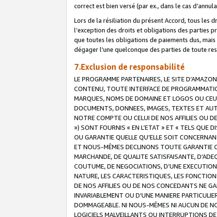
correct est bien versé (par ex., dans le cas d’annul
Lors de la résiliation du présent Accord, tous les 
l’exception des droits et obligations des parties p
que toutes les obligations de paiements dus, mais no
dégager l'une quelconque des parties de toute resp
7.Exclusion de responsabilité
LE PROGRAMME PARTENAIRES, LE SITE D’AMAZON
CONTENU, TOUTE INTERFACE DE PROGRAMMATION
MARQUES, NOMS DE DOMAINE ET LOGOS OU CEUX 
DOCUMENTS, DONNEES, IMAGES, TEXTES ET AUT
NOTRE COMPTE OU CELUI DE NOS AFFILIES OU 
») SONT FOURNIS « EN L’ETAT » ET « TELS QU
OU GARANTIE QUELLE QU’ELLE SOIT CONCERNANT 
ET NOUS-MÊMES DECLINONS TOUTE GARANTIE CON
MARCHANDE, DE QUALITE SATISFAISANTE, D’ADE
COUTUME, DE NEGOCIATIONS, D’UNE EXECUTION
NATURE, LES CARACTERISTIQUES, LES FONCTION
DE NOS AFFILIES OU DE NOS CONCEDANTS NE G
INVARIABLEMENT OU D’UNE MANIERE PARTICULI
DOMMAGEABLE. NI NOUS-MÊMES NI AUCUN DE NO
LOGICIELS MALVEILLANTS OU INTERRUPTIONS D