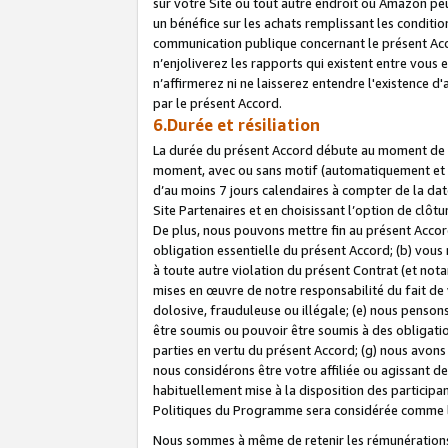
sur votre Site ou tout autre endroit où Amazon peut
un bénéfice sur les achats remplissant les conditio
communication publique concernant le présent Acco
n’enjoliverez les rapports qui existent entre vou
n’affirmerez ni ne laisserez entendre l'existence 
par le présent Accord.
6.Durée et résiliation
La durée du présent Accord débute au moment de vo
moment, avec ou sans motif (automatiquement et sans
d’au moins 7 jours calendaires à compter de la dat
Site Partenaires et en choisissant l’option de clô
De plus, nous pouvons mettre fin au présent Accord
obligation essentielle du présent Accord; (b) vous
à toute autre violation du présent Contrat (et no
mises en œuvre de notre responsabilité du fait de 
dolosive, frauduleuse ou illégale; (e) nous penso
être soumis ou pouvoir être soumis à des obligati
parties en vertu du présent Accord; (g) nous avon
nous considérons être votre affiliée ou agissant 
habituellement mise à la disposition des participants
Politiques du Programme sera considérée comme la 
Nous sommes à même de retenir les rémunérations 