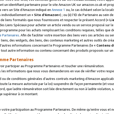
ant un identifiant partenaire pour le site Amazon UK sur amazon.co.uk et pro
ens vers un Site d’Amazon indiqué en
Annexe 1
ou, le cas échéant selon la local
s individuellement un «
Site d’Amazon
») ; ou (ii) l'ID de Partenaire au sein de
 de liens formatés que nous fournissons et respecter le présent Accord («
Li
 des Liens Spéciaux pour acheter un article vendu ou un service proposé sur l
rogramme pour les achats remplissant les conditions requises, telles que dét
 Partenaires
. Afin de faciliter votre insertion des liens vers ces articles ou
liens, des widgets, des liens, des contenus marketing et autres outils de cré
ue d’autres informations concernant le Programme Partenaires (le «
Contenu d
 tout autre information ou contenu concernant des produits proposés sur un s
amme Partenaires
oir participer au Programme Partenaires et toucher une rémunération.
les informations que nous vous demanderons en vue de vérifier votre respe
d ou de conditions générales d’autres contrats marketing d’Amazon applicable
 toute la mesure autorisée par la loi) suspendre de façon permanente (et vou
d, que ladite rémunération soit liée directement ou non à ladite violation, s
e supérieur à ce montant.
de votre participation au Programme Partenaires. De même qu’entre vous et nou