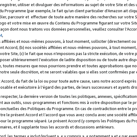
registrer, utiliser et divulguer des informations au sujet de votre Site et des
u Programme (par exemple, le fait qu’un client particulier d'Amazon ait cliqu
ôler, parcourir et effectuer de toute autre manière des recherches sur votre Si
tre logo et votre mise en œuvre du Contenu du Programme figurant sur votre Si
 façon dont nous traitons vos données personnelles, veuillez consulter l’Acc
 4
,
 affiliées et nous-mêmes pouvons, à tout moment, solliciter (directement ou 
nt Accord, (b) nos sociétés affiliées et nous-mêmes pouvons, à tout moment, 
votre Site, (c) le fait que nous n’imposions pas la stricte exécution, de votre
poser ultérieurement l’exécution de ladite disposition ou de toute autre disp
ce, toutes mesures que nous pourrions prendre et toutes approbations que n
otre seule discrétion, et ne seront valables que si elles sont confirmées par 
Accord, du fait de la loi ou pour toute autre cause, sans notre accord exprès 
posable et exécutoire à l’égard des parties, de leurs successeurs et ayants dro
especter, la dernière version de toutes les politiques, annexes, spécification
ant aux outils, sous-programmes et fonctions mis à votre disposition par le 
 ponctuelles des Politiques du Programme. En cas de contradiction entre le p
ntre le présent Accord et l’accord que vous avez conclu avec une société aff
 pour le programme séparé. Le présent Accord (y compris les Politiques du Pr
ires, et il supplante tous les accords et discussions antérieurs.
cord, les termes « inclut/incluent », « y compris », « notamment » et « par e