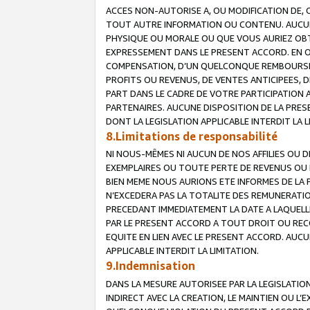
ACCES NON-AUTORISE A, OU MODIFICATION DE, 
TOUT AUTRE INFORMATION OU CONTENU. AUCUN
PHYSIQUE OU MORALE OU QUE VOUS AURIEZ OBT
EXPRESSEMENT DANS LE PRESENT ACCORD. EN 
COMPENSATION, D’UN QUELCONQUE REMBOURSE
PROFITS OU REVENUS, DE VENTES ANTICIPEES, 
PART DANS LE CADRE DE VOTRE PARTICIPATION
PARTENAIRES. AUCUNE DISPOSITION DE LA PRES
DONT LA LEGISLATION APPLICABLE INTERDIT LA L
8.Limitations de responsabilité
NI NOUS-MÊMES NI AUCUN DE NOS AFFILIES OU
EXEMPLAIRES OU TOUTE PERTE DE REVENUS OU 
BIEN MEME NOUS AURIONS ETE INFORMES DE LA 
N’EXCEDERA PAS LA TOTALITE DES REMUNERATI
PRECEDANT IMMEDIATEMENT LA DATE A LAQUELLE
PAR LE PRESENT ACCORD A TOUT DROIT OU REC
EQUITE EN LIEN AVEC LE PRESENT ACCORD. AUC
APPLICABLE INTERDIT LA LIMITATION.
9.Indemnisation
DANS LA MESURE AUTORISEE PAR LA LEGISLATI
INDIRECT AVEC LA CREATION, LE MAINTIEN OU L