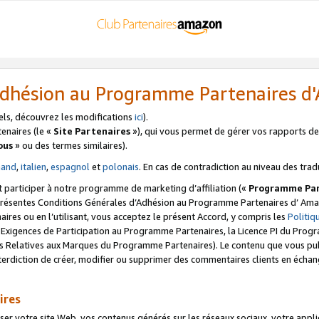
’Adhésion au Programme Partenaires 
els, découvrez les modifications
ici
).
enaires (le «
Site Partenaires
»), qui vous permet de gérer vos rapports de 
ous
» ou des termes similaires).
mand
,
italien
,
espagnol
et
polonais
. En cas de contradiction au niveau des trad
t participer à notre programme de marketing d’affiliation («
Programme Par
 présentes Conditions Générales d’Adhésion au Programme Partenaires d’ Ama
naires ou en l’utilisant, vous acceptez le présent Accord, y compris les
Politi
s Exigences de Participation au Programme Partenaires, la Licence PI du Pr
s Relatives aux Marques du Programme Partenaires). Le contenu que vous publ
erdiction de créer, modifier ou supprimer des commentaires clients en échan
ires
votre site Web, vos contenus générés sur les réseaux sociaux, votre applicati