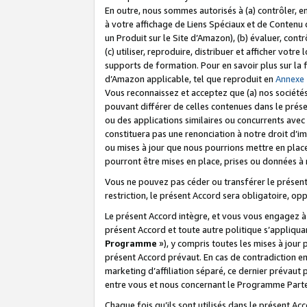
En outre, nous sommes autorisés à (a) contrôler, en
à votre affichage de Liens Spéciaux et de Contenu d
un Produit sur le Site d’Amazon), (b) évaluer, contr
(c) utiliser, reproduire, distribuer et afficher vo
supports de formation. Pour en savoir plus sur la
d’Amazon applicable, tel que reproduit en
Annexe
Vous reconnaissez et acceptez que (a) nos sociétés
pouvant différer de celles contenues dans le prése
ou des applications similaires ou concurrents avec 
constituera pas une renonciation à notre droit d’im
ou mises à jour que nous pourrions mettre en pla
pourront être mises en place, prises ou données à n
Vous ne pouvez pas céder ou transférer le présent 
restriction, le présent Accord sera obligatoire, op
Le présent Accord intègre, et vous vous engagez à r
présent Accord et toute autre politique s’appliqu
Programme
»), y compris toutes les mises à jour
présent Accord prévaut. En cas de contradiction e
marketing d’affiliation séparé, ce dernier prévaut
entre vous et nous concernant le Programme Partena
Chaque fois qu’ils sont utilisés dans le présent Ac