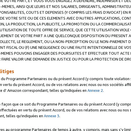
 VOTRE PART, ET VOUS VOUS ENGAGEZ A DEFENDRE, INDEMNISER ET DE
-MEMES, AINSI QUE LEURS ET NOS SALARIES, DIRIGEANTS, ADMINISTRAT
NSABILITES, COUTS ET DEPENSES (Y COMPRIS LES FRAIS D’AVOCAT) EN R
 DE VOTRE SITE OU DE CES ELEMENTS AVEC D’AUTRES APPLICATIONS, CONT
ON, LA PRODUCTION, LA PUBLICITE, LA PROMOTION OU LA COMMERCIALIS
UTILISATION DE TOUTE OFFRE DE SERVICE, QUE CETTE UTILISATION VIOL
NQUEMENT DE VOTRE PART A UNE QUELCONQUE DISPOSITION DU PRESENT 
COLLECTE, LE REGLEMENT, OU LA NON-PERCEPTION OU LE NON-PAIEMENT 
NT FISCAL OU (F) UNE NEGLIGENCE OU UNE FAUTE INTENTIONNELLE DE V
MEMES POUVONS ENGAGER DES POURSUITES ET EFFECTUER TOUT ACTE 
 FAIRE VALOIR UNE DEMANDE EN JUSTICE OU POUR LA PROTECTION DE DR
litiges
t du Programme Partenaires ou du présent Accord (y compris toute violation
 vertu du présent Accord, ou de vos relations avec nous ou nos sociétés affili
ite d’ Amazon correspondant, telles qu'indiquées en
Annexe 2
.
e façon que ce soit du Programme Partenaires ou du présent Accord (y compr
ffectuées en vertu du présent Accord, ou de vos relations avec nous ou nos soc
nt, telles qu'indiquées en
Annexe 3
.
 au programme Partenaires de temps à autre, y compris, mais sans s'y limite