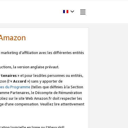
d'Amazon
marketing d’affiliation avec les différentes entités
uctions, la version anglaise prévaut.
tenaires
» et pour lesdites personnes ou entités,
zon (l’«
Accord
») sans y apporter de
ques du Programme
(telles que définies à la Section
ogramme Partenaires, le Décompte de Rémunération
iez sur le site Web Amazon.fr doit respecter les
ge d'une compensation. Veuillez lire attentivement
on logicielle en ligne ou l'Alexa skill