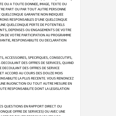
TE OU A TOUTE DONNEE, IMAGE, TEXTE OU
OTRE PART OU PAR TOUT AUTRE PERSONNE
NE QUELCONQUE GARANTIE NON INDIQUEE
 SERONS RESPONSABLES D’UNE QUELCONQUE
UNE QUELCONQUE PERTE DE POTENTIELS
EMENTS, DEPENSES OU ENGAGEMENTS DE VOTRE
ION DE VOTRE PARTICIPATION AU PROGRAMME
ARANTIE, RESPONSABILITE OU DECLARATION
, ACCESSOIRES, SPECIFIQUES, CONSECUTIFS,
S DECOULANT DES OFFRES DE SERVICES, QUAND
LE DECOULANT DES OFFRES DE SERVICE
 CET ACCORD AU COURS DES DOUZE MOIS
ONSABILITE LA PLUS RECENTE. VOUS RENONCEZ
, UNE INJONCTION OU TOUT AUTRE MESURE EN
OUTE RESPONSABILITE DONT LA LEGISLATION
LES QUESTIONS EN RAPPORT DIRECT OU
LCONQUE OFFRE DE SERVICES) OU AVEC UNE