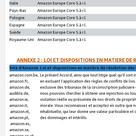
Italie
Amazon Europe Core S.à r.l.
Pays-Bas
Amazon Europe Core S.à r.l.
Pologne
Amazon Europe Core S.à r.l.
Espagne
Amazon Europe Core S.à r.l.
Suède
Amazon Europe Core S.à r.l.
Royaume-Uni
Amazon Europe Core S.à r.l.
ANNEXE 2 : LOI ET DISPOSITIONS EN MATIERE DE
Site d’Amazon
Loi et dispositions en matière de résolution des 
amazon.com.be,
Le présent Accord, ainsi que tout litige quel qu’il soi
amazon.fr,
en excluant l’application des règles de conflits de l
amazon.de,
exclusive des tribunaux de la circonscription judiciai
audible.de,
nous pouvons chercher à obtenir une injonction ou tou
amazon.ie,
violation réelle ou présumée de nos droits de proprié
amazon.it,
morale. Vous reconnaissez et acceptez en outre que n
amazon.nl,
inhabituelle, qui leur donne une valeur particulière 
amazon.pl,
des dommages et intérêts.
amazon.es,
amazon.se,
amazon.co.uk,