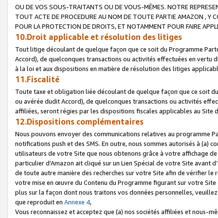
OU DE VOS SOUS-TRAITANTS OU DE VOUS-MÊMES. NOTRE REPRES
TOUT ACTE DE PROCEDURE AU NOM DE TOUTE PARTIE AMAZON , Y CO
POUR LA PROTECTION DE DROITS, ET NOTAMMENT POUR FAIRE APPL
10.Droit applicable et résolution des litiges
Tout litige découlant de quelque façon que ce soit du Programme Parte
Accord), de quelconques transactions ou activités effectuées en vertu d
à la loi et aux dispositions en matière de résolution des litiges applic
11.Fiscalité
Toute taxe et obligation liée découlant de quelque façon que ce soit 
ou avérée dudit Accord), de quelconques transactions ou activités effe
affiliées, seront régies par les dispositions fiscales applicables au Si
12.Dispositions complémentaires
Nous pouvons envoyer des communications relatives au programme Parten
notifications push et des SMS. En outre, nous sommes autorisés à (a) cont
utilisateurs de votre Site que nous obtenons grâce à votre affichage de
particulier d'Amazon ait cliqué sur un Lien Spécial de votre Site avant d
de toute autre manière des recherches sur votre Site afin de vérifier le re
votre mise en œuvre du Contenu du Programme figurant sur votre Site à
plus sur la façon dont nous traitons vos données personnelles, veuille
que reproduit en
Annexe 4
,
Vous reconnaissez et acceptez que (a) nos sociétés affiliées et nous-m