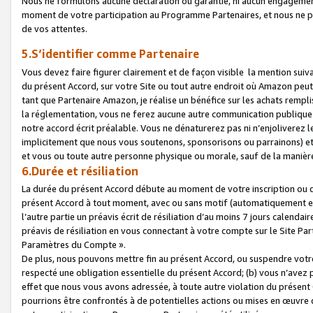
Nous ne formulons aucune déclaration ou garantie, ni aucun engagemen
moment de votre participation au Programme Partenaires, et nous ne p
de vos attentes.
5.S’identifier comme Partenaire
Vous devez faire figurer clairement et de façon visible la mention sui
du présent Accord, sur votre Site ou tout autre endroit où Amazon peut vo
tant que Partenaire Amazon, je réalise un bénéfice sur les achats remplis
la réglementation, vous ne ferez aucune autre communication publique
notre accord écrit préalable. Vous ne dénaturerez pas ni n’enjoliverez 
implicitement que nous vous soutenons, sponsorisons ou parrainons) et v
et vous ou toute autre personne physique ou morale, sauf de la manièr
6.Durée et résiliation
La durée du présent Accord débute au moment de votre inscription ou de
présent Accord à tout moment, avec ou sans motif (automatiquement et sa
l’autre partie un préavis écrit de résiliation d’au moins 7 jours calenda
préavis de résiliation en vous connectant à votre compte sur le Site Par
Paramètres du Compte ».
De plus, nous pouvons mettre fin au présent Accord, ou suspendre votre 
respecté une obligation essentielle du présent Accord; (b) vous n’avez p
effet que nous vous avons adressée, à toute autre violation du présen
pourrions être confrontés à de potentielles actions ou mises en œuvre 