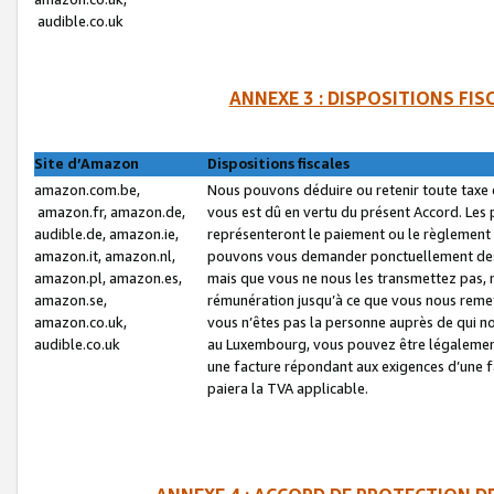
audible.co.uk
ANNEXE 3 : DISPOSITIONS FI
Site d’Amazon
Dispositions fiscales
amazon.com.be,
Nous pouvons déduire ou retenir toute taxe 
amazon.fr, amazon.de,
vous est dû en vertu du présent Accord. Les 
audible.de, amazon.ie,
représenteront le paiement ou le règlement 
amazon.it, amazon.nl,
pouvons vous demander ponctuellement des r
amazon.pl, amazon.es,
mais que vous ne nous les transmettez pas, n
amazon.se,
rémunération jusqu’à ce que vous nous reme
amazon.co.uk,
vous n’êtes pas la personne auprès de qui no
audible.co.uk
au Luxembourg, vous pouvez être légalement 
une facture répondant aux exigences d’une 
paiera la TVA applicable.