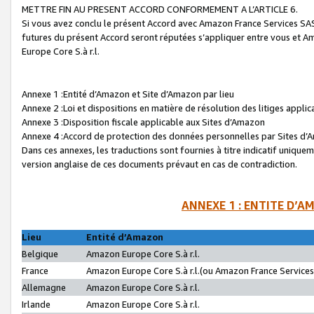
METTRE FIN AU PRESENT ACCORD CONFORMEMENT A L’ARTICLE 6.
Si vous avez conclu le présent Accord avec Amazon France Services SAS 
futures du présent Accord seront réputées s’appliquer entre vous et 
Europe Core S.à r.l.
Annexe 1 :Entité d’Amazon et Site d’Amazon par lieu
Annexe 2 :Loi et dispositions en matière de résolution des litiges appli
Annexe 3 :Disposition fiscale applicable aux Sites d’Amazon
Annexe 4 :Accord de protection des données personnelles par Sites d
Dans ces annexes, les traductions sont fournies à titre indicatif uniquem
version anglaise de ces documents prévaut en cas de contradiction.
ANNEXE 1 : ENTITE D’A
Lieu
Entité d’Amazon
Belgique
Amazon Europe Core S.à r.l.
France
Amazon Europe Core S.à r.l.(ou Amazon France Services 
Allemagne
Amazon Europe Core S.à r.l.
Irlande
Amazon Europe Core S.à r.l.