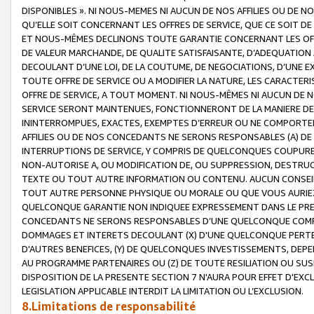
DISPONIBLES ». NI NOUS-MEMES NI AUCUN DE NOS AFFILIES OU D
QU’ELLE SOIT CONCERNANT LES OFFRES DE SERVICE, QUE CE SOIT DE
ET NOUS-MÊMES DECLINONS TOUTE GARANTIE CONCERNANT LES OFFRE
DE VALEUR MARCHANDE, DE QUALITE SATISFAISANTE, D’ADEQUATION
DECOULANT D’UNE LOI, DE LA COUTUME, DE NEGOCIATIONS, D’UNE
TOUTE OFFRE DE SERVICE OU A MODIFIER LA NATURE, LES CARACTERI
OFFRE DE SERVICE, A TOUT MOMENT. NI NOUS-MÊMES NI AUCUN DE 
SERVICE SERONT MAINTENUES, FONCTIONNERONT DE LA MANIERE DECR
ININTERROMPUES, EXACTES, EXEMPTES D’ERREUR OU NE COMPORT
AFFILIES OU DE NOS CONCEDANTS NE SERONS RESPONSABLES (A) DE
INTERRUPTIONS DE SERVICE, Y COMPRIS DE QUELCONQUES COUPURE
NON-AUTORISE A, OU MODIFICATION DE, OU SUPPRESSION, DESTRUC
TEXTE OU TOUT AUTRE INFORMATION OU CONTENU. AUCUN CONSEIL 
TOUT AUTRE PERSONNE PHYSIQUE OU MORALE OU QUE VOUS AURIEZ 
QUELCONQUE GARANTIE NON INDIQUEE EXPRESSEMENT DANS LE PRES
CONCEDANTS NE SERONS RESPONSABLES D’UNE QUELCONQUE COM
DOMMAGES ET INTERETS DECOULANT (X) D'UNE QUELCONQUE PERTE D
D'AUTRES BENEFICES, (Y) DE QUELCONQUES INVESTISSEMENTS, DEP
AU PROGRAMME PARTENAIRES OU (Z) DE TOUTE RESILIATION OU SU
DISPOSITION DE LA PRESENTE SECTION 7 N'AURA POUR EFFET D'EXC
LEGISLATION APPLICABLE INTERDIT LA LIMITATION OU L’EXCLUSION.
8.Limitations de responsabilité