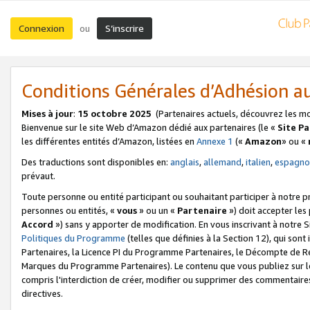
Connexion
S’inscrire
ou
Conditions Générales d’Adhésion 
Mises à jour
:
15 octobre 2025
(Partenaires actuels, découvrez les m
Bienvenue sur le site Web d’Amazon dédié aux partenaires (le «
Site P
les différentes entités d’Amazon, listées en
Annexe 1
(«
Amazon
» ou «
Des traductions sont disponibles en:
anglais
,
allemand
,
italien
,
espagno
prévaut.
Toute personne ou entité participant ou souhaitant participer à notre 
personnes ou entités, «
vous
» ou un «
Partenaire
») doit accepter le
Accord
») sans y apporter de modification. En vous inscrivant à notre Si
Politiques du Programme
(telles que définies à la Section 12), qui so
Partenaires, la Licence PI du Programme Partenaires, le Décompte de 
Marques du Programme Partenaires). Le contenu que vous publiez sur l
compris l'interdiction de créer, modifier ou supprimer des commentaires
directives.