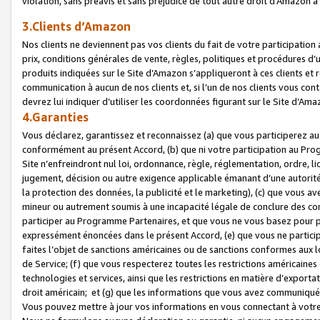
violation, sans préavis et sans préjudice de tout autre droit d’Amazo
3.Clients d’Amazon
Nos clients ne deviennent pas vos clients du fait de votre participati
prix, conditions générales de vente, règles, politiques et procédures d’u
produits indiquées sur le Site d’Amazon s’appliqueront à ces clients et
communication à aucun de nos clients et, si l’un de nos clients vous co
devrez lui indiquer d’utiliser les coordonnées figurant sur le Site d’Ama
4.Garanties
Vous déclarez, garantissez et reconnaissez (a) que vous participerez a
conformément au présent Accord, (b) que ni votre participation au Prog
Site n’enfreindront nul loi, ordonnance, règle, réglementation, ordre, li
jugement, décision ou autre exigence applicable émanant d’une autori
la protection des données, la publicité et le marketing), (c) que vous 
mineur ou autrement soumis à une incapacité légale de conclure des con
participer au Programme Partenaires, et que vous ne vous basez pour pr
expressément énoncées dans le présent Accord, (e) que vous ne particip
faites l’objet de sanctions américaines ou de sanctions conformes aux 
de Service; (f) que vous respecterez toutes les restrictions américaines
technologies et services, ainsi que les restrictions en matière d’exporta
droit américain; et (g) que les informations que vous avez communiqué
Vous pouvez mettre à jour vos informations en vous connectant à votre