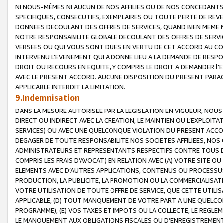
NI NOUS-MÊMES NI AUCUN DE NOS AFFILIES OU DE NOS CONCEDANT
SPECIFIQUES, CONSECUTIFS, EXEMPLAIRES OU TOUTE PERTE DE REVE
DONNEES DECOULANT DES OFFRES DE SERVICES, QUAND BIEN MEME N
NOTRE RESPONSABILITE GLOBALE DECOULANT DES OFFRES DE SERVI
VERSEES OU QUI VOUS SONT DUES EN VERTU DE CET ACCORD AU CO
INTERVENU L’EVENEMENT QUI A DONNE LIEU A LA DEMANDE DE RESP
DROIT OU RECOURS EN EQUITE, Y COMPRIS LE DROIT A DEMANDER l'
AVEC LE PRESENT ACCORD. AUCUNE DISPOSITION DU PRESENT PARAG
APPLICABLE INTERDIT LA LIMITATION.
9.Indemnisation
DANS LA MESURE AUTORISEE PAR LA LEGISLATION EN VIGUEUR, NO
DIRECT OU INDIRECT AVEC LA CREATION, LE MAINTIEN OU L’EXPLOIT
SERVICES) OU AVEC UNE QUELCONQUE VIOLATION DU PRESENT ACCO
DEGAGER DE TOUTE RESPONSABILITE NOS SOCIETES AFFILIEES, NOS 
ADMINISTRATEURS ET REPRESENTANTS RESPECTIFS CONTRE TOUS D
COMPRIS LES FRAIS D’AVOCAT) EN RELATION AVEC (A) VOTRE SITE O
ELEMENTS AVEC D’AUTRES APPLICATIONS, CONTENUS OU PROCESSUS, (
PRODUCTION, LA PUBLICITE, LA PROMOTION OU LA COMMERCIALISAT
VOTRE UTILISATION DE TOUTE OFFRE DE SERVICE, QUE CETTE UTILI
APPLICABLE, (D) TOUT MANQUEMENT DE VOTRE PART A UNE QUELCO
PROGRAMME), (E) VOS TAXES ET IMPOTS OU LA COLLECTE, LE REGLE
LE MANQUEMENT AUX OBLIGATIONS FISCALES OU D’ENREGISTREMENT 