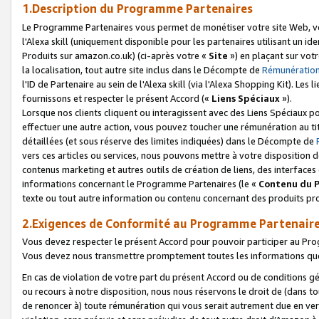
1.Description du Programme Partenaires
Le Programme Partenaires vous permet de monétiser votre site Web, vos 
l'Alexa skill (uniquement disponible pour les partenaires utilisant un 
Produits sur amazon.co.uk) (ci-après votre «
Site
») en plaçant sur votr
la localisation, tout autre site inclus dans le Décompte de
Rémunération
l'ID de Partenaire au sein de l'Alexa skill (via l'Alexa Shopping Kit). Le
fournissons et respecter le présent Accord («
Liens Spéciaux
»).
Lorsque nos clients cliquent ou interagissent avec des Liens Spéciaux p
effectuer une autre action, vous pouvez toucher une rémunération au ti
détaillées (et sous réserve des limites indiquées) dans le Décompte de
vers ces articles ou services, nous pouvons mettre à votre disposition d
contenus marketing et autres outils de création de liens, des interfaces
informations concernant le Programme Partenaires (le «
Contenu du 
texte ou tout autre information ou contenu concernant des produits prop
2.Exigences de Conformité au Programme Partenair
Vous devez respecter le présent Accord pour pouvoir participer au Pr
Vous devez nous transmettre promptement toutes les informations que
En cas de violation de votre part du présent Accord ou de conditions g
ou recours à notre disposition, nous nous réservons le droit de (dans 
de renoncer à) toute rémunération qui vous serait autrement due en ver