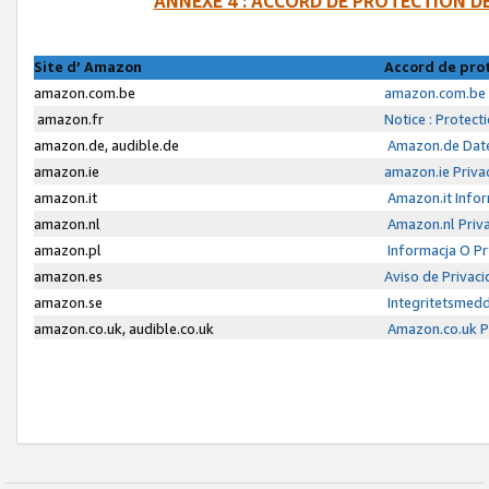
ANNEXE 4 : ACCORD DE PROTECTION 
Site d’ Amazon
Accord de pro
amazon.com.be
amazon.com.be 
amazon.fr
Notice : Protect
amazon.de, audible.de
Amazon.de Date
amazon.ie
amazon.ie Priva
amazon.it
Amazon.it Infor
amazon.nl
Amazon.nl Priva
amazon.pl
Informacja O P
amazon.es
Aviso de Privac
amazon.se
Integritetsmed
amazon.co.uk, audible.co.uk
Amazon.co.uk Pr