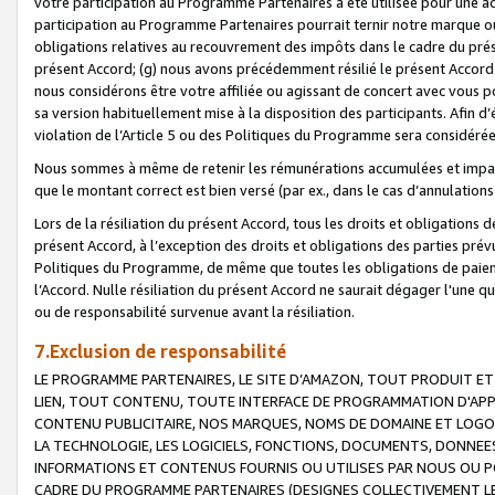
votre participation au Programme Partenaires a été utilisée pour une ac
participation au Programme Partenaires pourrait ternir notre marque ou
obligations relatives au recouvrement des impôts dans le cadre du prése
présent Accord; (g) nous avons précédemment résilié le présent Accord
nous considérons être votre affiliée ou agissant de concert avec vous 
sa version habituellement mise à la disposition des participants. Afin d’é
violation de l’Article 5 ou des Politiques du Programme sera considéré
Nous sommes à même de retenir les rémunérations accumulées et impayée
que le montant correct est bien versé (par ex., dans le cas d’annulations
Lors de la résiliation du présent Accord, tous les droits et obligations 
présent Accord, à l’exception des droits et obligations des parties prévus
Politiques du Programme, de même que toutes les obligations de paiement
l’Accord. Nulle résiliation du présent Accord ne saurait dégager l'une 
ou de responsabilité survenue avant la résiliation.
7.Exclusion de responsabilité
LE PROGRAMME PARTENAIRES, LE SITE D’AMAZON, TOUT PRODUIT ET 
LIEN, TOUT CONTENU, TOUTE INTERFACE DE PROGRAMMATION D'APP
CONTENU PUBLICITAIRE, NOS MARQUES, NOMS DE DOMAINE ET LOGOS
LA TECHNOLOGIE, LES LOGICIELS, FONCTIONS, DOCUMENTS, DONNEES
INFORMATIONS ET CONTENUS FOURNIS OU UTILISES PAR NOUS OU P
CADRE DU PROGRAMME PARTENAIRES (DESIGNES COLLECTIVEMENT LE