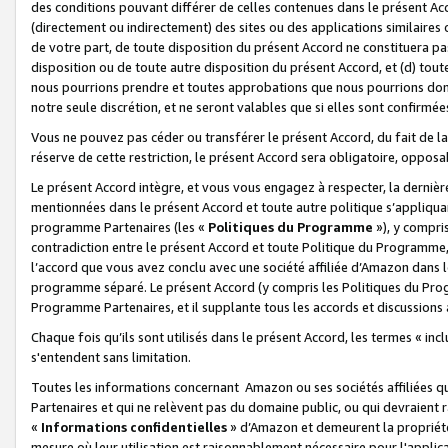
des conditions pouvant différer de celles contenues dans le présent Ac
(directement ou indirectement) des sites ou des applications similaires o
de votre part, de toute disposition du présent Accord ne constituera pa
disposition ou de toute autre disposition du présent Accord, et (d) tou
nous pourrions prendre et toutes approbations que nous pourrions donn
notre seule discrétion, et ne seront valables que si elles sont confirmée
Vous ne pouvez pas céder ou transférer le présent Accord, du fait de la 
réserve de cette restriction, le présent Accord sera obligatoire, opposab
Le présent Accord intègre, et vous vous engagez à respecter, la dernière 
mentionnées dans le présent Accord et toute autre politique s’appliqua
programme Partenaires (les «
Politiques du Programme
»), y compri
contradiction entre le présent Accord et toute Politique du Programme, 
l’accord que vous avez conclu avec une société affiliée d’Amazon dans 
programme séparé. Le présent Accord (y compris les Politiques du Progr
Programme Partenaires, et il supplante tous les accords et discussions 
Chaque fois qu’ils sont utilisés dans le présent Accord, les termes « in
s'entendent sans limitation.
Toutes les informations concernant Amazon ou ses sociétés affiliées 
Partenaires et qui ne relèvent pas du domaine public, ou qui devraient
«
Informations confidentielles
» d’Amazon et demeurent la propriété 
mesure où leur utilisation est raisonnablement nécessaire pour l'appli