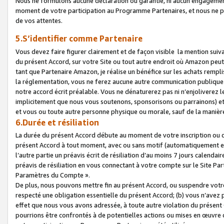
Nous ne formulons aucune déclaration ou garantie, ni aucun engagemen
moment de votre participation au Programme Partenaires, et nous ne p
de vos attentes.
5.S’identifier comme Partenaire
Vous devez faire figurer clairement et de façon visible la mention sui
du présent Accord, sur votre Site ou tout autre endroit où Amazon peut vo
tant que Partenaire Amazon, je réalise un bénéfice sur les achats remplis
la réglementation, vous ne ferez aucune autre communication publique
notre accord écrit préalable. Vous ne dénaturerez pas ni n’enjoliverez 
implicitement que nous vous soutenons, sponsorisons ou parrainons) et v
et vous ou toute autre personne physique ou morale, sauf de la manièr
6.Durée et résiliation
La durée du présent Accord débute au moment de votre inscription ou de
présent Accord à tout moment, avec ou sans motif (automatiquement et sa
l’autre partie un préavis écrit de résiliation d’au moins 7 jours calenda
préavis de résiliation en vous connectant à votre compte sur le Site Par
Paramètres du Compte ».
De plus, nous pouvons mettre fin au présent Accord, ou suspendre votre 
respecté une obligation essentielle du présent Accord; (b) vous n’avez p
effet que nous vous avons adressée, à toute autre violation du présen
pourrions être confrontés à de potentielles actions ou mises en œuvre 