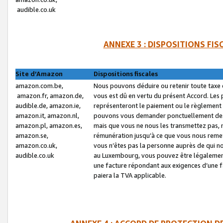
audible.co.uk
ANNEXE 3 : DISPOSITIONS FI
Site d’Amazon
Dispositions fiscales
amazon.com.be,
Nous pouvons déduire ou retenir toute taxe 
amazon.fr, amazon.de,
vous est dû en vertu du présent Accord. Les 
audible.de, amazon.ie,
représenteront le paiement ou le règlement 
amazon.it, amazon.nl,
pouvons vous demander ponctuellement des r
amazon.pl, amazon.es,
mais que vous ne nous les transmettez pas, n
amazon.se,
rémunération jusqu’à ce que vous nous reme
amazon.co.uk,
vous n’êtes pas la personne auprès de qui no
audible.co.uk
au Luxembourg, vous pouvez être légalement 
une facture répondant aux exigences d’une 
paiera la TVA applicable.