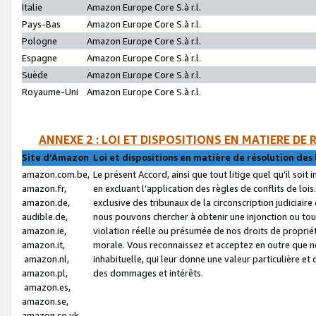
Italie
Amazon Europe Core S.à r.l.
Pays-Bas
Amazon Europe Core S.à r.l.
Pologne
Amazon Europe Core S.à r.l.
Espagne
Amazon Europe Core S.à r.l.
Suède
Amazon Europe Core S.à r.l.
Royaume-Uni
Amazon Europe Core S.à r.l.
ANNEXE 2 : LOI ET DISPOSITIONS EN MATIERE DE
Site d’Amazon
Loi et dispositions en matière de résolution des 
amazon.com.be,
Le présent Accord, ainsi que tout litige quel qu’il soi
amazon.fr,
en excluant l’application des règles de conflits de l
amazon.de,
exclusive des tribunaux de la circonscription judiciai
audible.de,
nous pouvons chercher à obtenir une injonction ou tou
amazon.ie,
violation réelle ou présumée de nos droits de proprié
amazon.it,
morale. Vous reconnaissez et acceptez en outre que n
amazon.nl,
inhabituelle, qui leur donne une valeur particulière 
amazon.pl,
des dommages et intérêts.
amazon.es,
amazon.se,
amazon.co.uk,