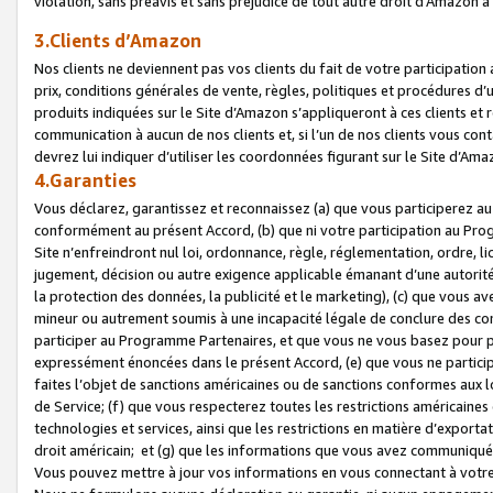
violation, sans préavis et sans préjudice de tout autre droit d’Amazo
3.Clients d’Amazon
Nos clients ne deviennent pas vos clients du fait de votre participati
prix, conditions générales de vente, règles, politiques et procédures d’u
produits indiquées sur le Site d’Amazon s’appliqueront à ces clients et
communication à aucun de nos clients et, si l’un de nos clients vous co
devrez lui indiquer d’utiliser les coordonnées figurant sur le Site d’Ama
4.Garanties
Vous déclarez, garantissez et reconnaissez (a) que vous participerez a
conformément au présent Accord, (b) que ni votre participation au Prog
Site n’enfreindront nul loi, ordonnance, règle, réglementation, ordre, li
jugement, décision ou autre exigence applicable émanant d’une autori
la protection des données, la publicité et le marketing), (c) que vous 
mineur ou autrement soumis à une incapacité légale de conclure des con
participer au Programme Partenaires, et que vous ne vous basez pour pr
expressément énoncées dans le présent Accord, (e) que vous ne particip
faites l’objet de sanctions américaines ou de sanctions conformes aux 
de Service; (f) que vous respecterez toutes les restrictions américaines
technologies et services, ainsi que les restrictions en matière d’exporta
droit américain; et (g) que les informations que vous avez communiqué
Vous pouvez mettre à jour vos informations en vous connectant à votre