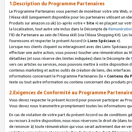
1.Description du Programme Partenaires
Le Programme Partenaires vous permet de monétiser votre site Web, vos 
l'Alexa skill (uniquement disponible pour les partenaires utilisant un 
Produits sur amazon.co.uk) (ci-après votre «
Site
») en plaçant sur votr
la localisation, tout autre site inclus dans le Décompte de
Rémunération
l'ID de Partenaire au sein de l'Alexa skill (via l'Alexa Shopping Kit). Le
fournissons et respecter le présent Accord («
Liens Spéciaux
»).
Lorsque nos clients cliquent ou interagissent avec des Liens Spéciaux p
effectuer une autre action, vous pouvez toucher une rémunération au ti
détaillées (et sous réserve des limites indiquées) dans le Décompte de
vers ces articles ou services, nous pouvons mettre à votre disposition d
contenus marketing et autres outils de création de liens, des interfaces
informations concernant le Programme Partenaires (le «
Contenu du 
texte ou tout autre information ou contenu concernant des produits prop
2.Exigences de Conformité au Programme Partenair
Vous devez respecter le présent Accord pour pouvoir participer au Pr
Vous devez nous transmettre promptement toutes les informations que
En cas de violation de votre part du présent Accord ou de conditions g
ou recours à notre disposition, nous nous réservons le droit de (dans 
de renoncer à) toute rémunération qui vous serait autrement due en ver