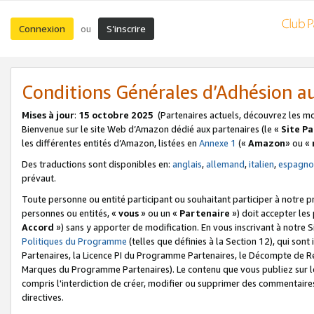
Connexion
S’inscrire
ou
Conditions Générales d’Adhésion 
Mises à jour
:
15 octobre 2025
(Partenaires actuels, découvrez les m
Bienvenue sur le site Web d’Amazon dédié aux partenaires (le «
Site P
les différentes entités d’Amazon, listées en
Annexe 1
(«
Amazon
» ou «
Des traductions sont disponibles en:
anglais
,
allemand
,
italien
,
espagno
prévaut.
Toute personne ou entité participant ou souhaitant participer à notre 
personnes ou entités, «
vous
» ou un «
Partenaire
») doit accepter le
Accord
») sans y apporter de modification. En vous inscrivant à notre Si
Politiques du Programme
(telles que définies à la Section 12), qui so
Partenaires, la Licence PI du Programme Partenaires, le Décompte de 
Marques du Programme Partenaires). Le contenu que vous publiez sur l
compris l'interdiction de créer, modifier ou supprimer des commentaires
directives.