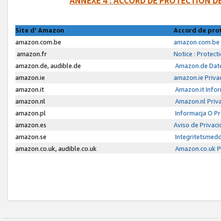
ANNEXE 4 : ACCORD DE PROTECTION 
Site d’ Amazon
Accord de pro
amazon.com.be
amazon.com.be 
amazon.fr
Notice : Protect
amazon.de, audible.de
Amazon.de Date
amazon.ie
amazon.ie Priva
amazon.it
Amazon.it Infor
amazon.nl
Amazon.nl Priva
amazon.pl
Informacja O P
amazon.es
Aviso de Privac
amazon.se
Integritetsmed
amazon.co.uk, audible.co.uk
Amazon.co.uk Pr