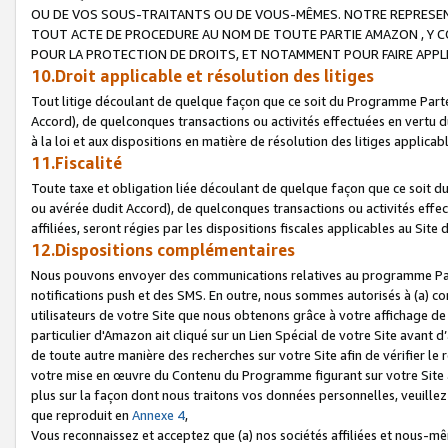
OU DE VOS SOUS-TRAITANTS OU DE VOUS-MÊMES. NOTRE REPRES
TOUT ACTE DE PROCEDURE AU NOM DE TOUTE PARTIE AMAZON , Y CO
POUR LA PROTECTION DE DROITS, ET NOTAMMENT POUR FAIRE APPL
10.Droit applicable et résolution des litiges
Tout litige découlant de quelque façon que ce soit du Programme Parte
Accord), de quelconques transactions ou activités effectuées en vertu d
à la loi et aux dispositions en matière de résolution des litiges applic
11.Fiscalité
Toute taxe et obligation liée découlant de quelque façon que ce soit 
ou avérée dudit Accord), de quelconques transactions ou activités effe
affiliées, seront régies par les dispositions fiscales applicables au Si
12.Dispositions complémentaires
Nous pouvons envoyer des communications relatives au programme Parten
notifications push et des SMS. En outre, nous sommes autorisés à (a) cont
utilisateurs de votre Site que nous obtenons grâce à votre affichage de
particulier d'Amazon ait cliqué sur un Lien Spécial de votre Site avant d
de toute autre manière des recherches sur votre Site afin de vérifier le re
votre mise en œuvre du Contenu du Programme figurant sur votre Site à
plus sur la façon dont nous traitons vos données personnelles, veuille
que reproduit en
Annexe 4
,
Vous reconnaissez et acceptez que (a) nos sociétés affiliées et nous-m