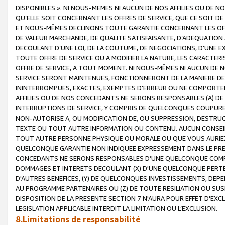
DISPONIBLES ». NI NOUS-MEMES NI AUCUN DE NOS AFFILIES OU D
QU’ELLE SOIT CONCERNANT LES OFFRES DE SERVICE, QUE CE SOIT DE
ET NOUS-MÊMES DECLINONS TOUTE GARANTIE CONCERNANT LES OFFRE
DE VALEUR MARCHANDE, DE QUALITE SATISFAISANTE, D’ADEQUATION
DECOULANT D’UNE LOI, DE LA COUTUME, DE NEGOCIATIONS, D’UNE
TOUTE OFFRE DE SERVICE OU A MODIFIER LA NATURE, LES CARACTERI
OFFRE DE SERVICE, A TOUT MOMENT. NI NOUS-MÊMES NI AUCUN DE 
SERVICE SERONT MAINTENUES, FONCTIONNERONT DE LA MANIERE DECR
ININTERROMPUES, EXACTES, EXEMPTES D’ERREUR OU NE COMPORT
AFFILIES OU DE NOS CONCEDANTS NE SERONS RESPONSABLES (A) DE
INTERRUPTIONS DE SERVICE, Y COMPRIS DE QUELCONQUES COUPURE
NON-AUTORISE A, OU MODIFICATION DE, OU SUPPRESSION, DESTRUC
TEXTE OU TOUT AUTRE INFORMATION OU CONTENU. AUCUN CONSEIL 
TOUT AUTRE PERSONNE PHYSIQUE OU MORALE OU QUE VOUS AURIEZ 
QUELCONQUE GARANTIE NON INDIQUEE EXPRESSEMENT DANS LE PRES
CONCEDANTS NE SERONS RESPONSABLES D’UNE QUELCONQUE COM
DOMMAGES ET INTERETS DECOULANT (X) D'UNE QUELCONQUE PERTE D
D'AUTRES BENEFICES, (Y) DE QUELCONQUES INVESTISSEMENTS, DEP
AU PROGRAMME PARTENAIRES OU (Z) DE TOUTE RESILIATION OU SU
DISPOSITION DE LA PRESENTE SECTION 7 N'AURA POUR EFFET D'EXC
LEGISLATION APPLICABLE INTERDIT LA LIMITATION OU L’EXCLUSION.
8.Limitations de responsabilité