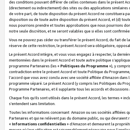
des conditions pouvant différer de celles contenues dans le présent Ac
(directement ou indirectement) des sites ou des applications similaires o
de votre part, de toute disposition du présent Accord ne constituera pa
disposition ou de toute autre disposition du présent Accord, et (d) tou
nous pourrions prendre et toutes approbations que nous pourrions donn
notre seule discrétion, et ne seront valables que si elles sont confirmée
Vous ne pouvez pas céder ou transférer le présent Accord, du fait de la 
réserve de cette restriction, le présent Accord sera obligatoire, opposab
Le présent Accord intègre, et vous vous engagez à respecter, la dernière 
mentionnées dans le présent Accord et toute autre politique s’appliqua
programme Partenaires (les «
Politiques du Programme
»), y compri
contradiction entre le présent Accord et toute Politique du Programme, 
l’accord que vous avez conclu avec une société affiliée d’Amazon dans 
programme séparé. Le présent Accord (y compris les Politiques du Progr
Programme Partenaires, et il supplante tous les accords et discussions 
Chaque fois qu’ils sont utilisés dans le présent Accord, les termes « in
s'entendent sans limitation.
Toutes les informations concernant Amazon ou ses sociétés affiliées 
Partenaires et qui ne relèvent pas du domaine public, ou qui devraient
«
Informations confidentielles
» d’Amazon et demeurent la propriété 
mesure où leur utilisation est raisonnablement nécessaire pour l'appli