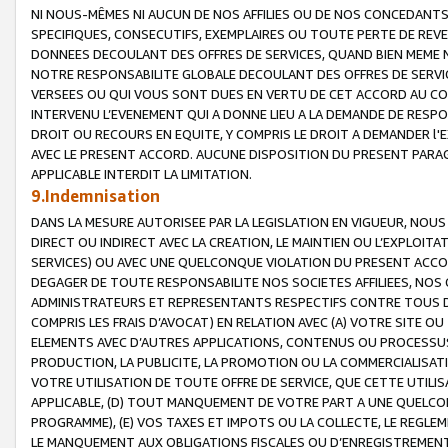
NI NOUS-MÊMES NI AUCUN DE NOS AFFILIES OU DE NOS CONCEDANT
SPECIFIQUES, CONSECUTIFS, EXEMPLAIRES OU TOUTE PERTE DE REVE
DONNEES DECOULANT DES OFFRES DE SERVICES, QUAND BIEN MEME N
NOTRE RESPONSABILITE GLOBALE DECOULANT DES OFFRES DE SERVI
VERSEES OU QUI VOUS SONT DUES EN VERTU DE CET ACCORD AU CO
INTERVENU L’EVENEMENT QUI A DONNE LIEU A LA DEMANDE DE RESP
DROIT OU RECOURS EN EQUITE, Y COMPRIS LE DROIT A DEMANDER l'
AVEC LE PRESENT ACCORD. AUCUNE DISPOSITION DU PRESENT PARAG
APPLICABLE INTERDIT LA LIMITATION.
9.Indemnisation
DANS LA MESURE AUTORISEE PAR LA LEGISLATION EN VIGUEUR, NO
DIRECT OU INDIRECT AVEC LA CREATION, LE MAINTIEN OU L’EXPLOIT
SERVICES) OU AVEC UNE QUELCONQUE VIOLATION DU PRESENT ACCO
DEGAGER DE TOUTE RESPONSABILITE NOS SOCIETES AFFILIEES, NOS 
ADMINISTRATEURS ET REPRESENTANTS RESPECTIFS CONTRE TOUS D
COMPRIS LES FRAIS D’AVOCAT) EN RELATION AVEC (A) VOTRE SITE O
ELEMENTS AVEC D’AUTRES APPLICATIONS, CONTENUS OU PROCESSUS, (
PRODUCTION, LA PUBLICITE, LA PROMOTION OU LA COMMERCIALISAT
VOTRE UTILISATION DE TOUTE OFFRE DE SERVICE, QUE CETTE UTILI
APPLICABLE, (D) TOUT MANQUEMENT DE VOTRE PART A UNE QUELCO
PROGRAMME), (E) VOS TAXES ET IMPOTS OU LA COLLECTE, LE REGLE
LE MANQUEMENT AUX OBLIGATIONS FISCALES OU D’ENREGISTREMENT 