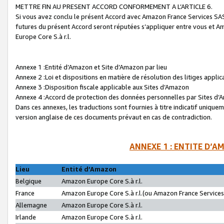
METTRE FIN AU PRESENT ACCORD CONFORMEMENT A L’ARTICLE 6.
Si vous avez conclu le présent Accord avec Amazon France Services SAS 
futures du présent Accord seront réputées s’appliquer entre vous et 
Europe Core S.à r.l.
Annexe 1 :Entité d’Amazon et Site d’Amazon par lieu
Annexe 2 :Loi et dispositions en matière de résolution des litiges appli
Annexe 3 :Disposition fiscale applicable aux Sites d’Amazon
Annexe 4 :Accord de protection des données personnelles par Sites d
Dans ces annexes, les traductions sont fournies à titre indicatif uniquem
version anglaise de ces documents prévaut en cas de contradiction.
ANNEXE 1 : ENTITE D’A
Lieu
Entité d’Amazon
Belgique
Amazon Europe Core S.à r.l.
France
Amazon Europe Core S.à r.l.(ou Amazon France Services 
Allemagne
Amazon Europe Core S.à r.l.
Irlande
Amazon Europe Core S.à r.l.