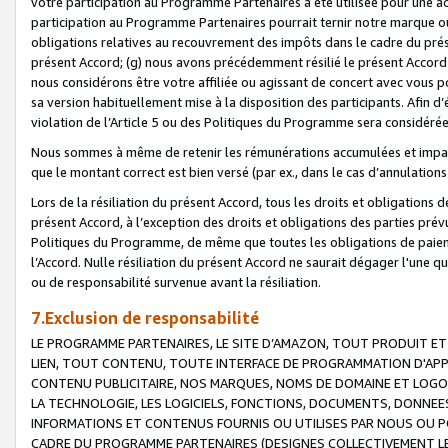
votre participation au Programme Partenaires a été utilisée pour une ac
participation au Programme Partenaires pourrait ternir notre marque ou
obligations relatives au recouvrement des impôts dans le cadre du prése
présent Accord; (g) nous avons précédemment résilié le présent Accord
nous considérons être votre affiliée ou agissant de concert avec vous 
sa version habituellement mise à la disposition des participants. Afin d’é
violation de l’Article 5 ou des Politiques du Programme sera considéré
Nous sommes à même de retenir les rémunérations accumulées et impayée
que le montant correct est bien versé (par ex., dans le cas d’annulations
Lors de la résiliation du présent Accord, tous les droits et obligations 
présent Accord, à l’exception des droits et obligations des parties prévus
Politiques du Programme, de même que toutes les obligations de paiement
l’Accord. Nulle résiliation du présent Accord ne saurait dégager l'une 
ou de responsabilité survenue avant la résiliation.
7.Exclusion de responsabilité
LE PROGRAMME PARTENAIRES, LE SITE D’AMAZON, TOUT PRODUIT ET 
LIEN, TOUT CONTENU, TOUTE INTERFACE DE PROGRAMMATION D'APP
CONTENU PUBLICITAIRE, NOS MARQUES, NOMS DE DOMAINE ET LOGOS
LA TECHNOLOGIE, LES LOGICIELS, FONCTIONS, DOCUMENTS, DONNEES
INFORMATIONS ET CONTENUS FOURNIS OU UTILISES PAR NOUS OU P
CADRE DU PROGRAMME PARTENAIRES (DESIGNES COLLECTIVEMENT LE