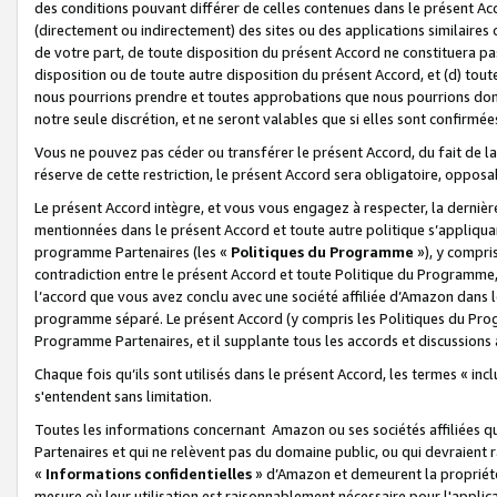
des conditions pouvant différer de celles contenues dans le présent Ac
(directement ou indirectement) des sites ou des applications similaires o
de votre part, de toute disposition du présent Accord ne constituera pa
disposition ou de toute autre disposition du présent Accord, et (d) tou
nous pourrions prendre et toutes approbations que nous pourrions donn
notre seule discrétion, et ne seront valables que si elles sont confirmée
Vous ne pouvez pas céder ou transférer le présent Accord, du fait de la 
réserve de cette restriction, le présent Accord sera obligatoire, opposab
Le présent Accord intègre, et vous vous engagez à respecter, la dernière 
mentionnées dans le présent Accord et toute autre politique s’appliqua
programme Partenaires (les «
Politiques du Programme
»), y compri
contradiction entre le présent Accord et toute Politique du Programme, 
l’accord que vous avez conclu avec une société affiliée d’Amazon dans 
programme séparé. Le présent Accord (y compris les Politiques du Progr
Programme Partenaires, et il supplante tous les accords et discussions 
Chaque fois qu’ils sont utilisés dans le présent Accord, les termes « in
s'entendent sans limitation.
Toutes les informations concernant Amazon ou ses sociétés affiliées 
Partenaires et qui ne relèvent pas du domaine public, ou qui devraient
«
Informations confidentielles
» d’Amazon et demeurent la propriété 
mesure où leur utilisation est raisonnablement nécessaire pour l'appli