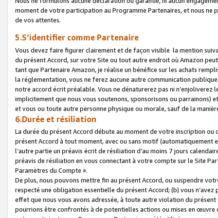
Nous ne formulons aucune déclaration ou garantie, ni aucun engagemen
moment de votre participation au Programme Partenaires, et nous ne p
de vos attentes.
5.S’identifier comme Partenaire
Vous devez faire figurer clairement et de façon visible la mention sui
du présent Accord, sur votre Site ou tout autre endroit où Amazon peut vo
tant que Partenaire Amazon, je réalise un bénéfice sur les achats remplis
la réglementation, vous ne ferez aucune autre communication publique
notre accord écrit préalable. Vous ne dénaturerez pas ni n’enjoliverez 
implicitement que nous vous soutenons, sponsorisons ou parrainons) et v
et vous ou toute autre personne physique ou morale, sauf de la manièr
6.Durée et résiliation
La durée du présent Accord débute au moment de votre inscription ou de
présent Accord à tout moment, avec ou sans motif (automatiquement et sa
l’autre partie un préavis écrit de résiliation d’au moins 7 jours calenda
préavis de résiliation en vous connectant à votre compte sur le Site Par
Paramètres du Compte ».
De plus, nous pouvons mettre fin au présent Accord, ou suspendre votre 
respecté une obligation essentielle du présent Accord; (b) vous n’avez p
effet que nous vous avons adressée, à toute autre violation du présen
pourrions être confrontés à de potentielles actions ou mises en œuvre 