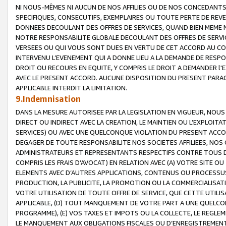
NI NOUS-MÊMES NI AUCUN DE NOS AFFILIES OU DE NOS CONCEDANT
SPECIFIQUES, CONSECUTIFS, EXEMPLAIRES OU TOUTE PERTE DE REVE
DONNEES DECOULANT DES OFFRES DE SERVICES, QUAND BIEN MEME N
NOTRE RESPONSABILITE GLOBALE DECOULANT DES OFFRES DE SERVI
VERSEES OU QUI VOUS SONT DUES EN VERTU DE CET ACCORD AU CO
INTERVENU L’EVENEMENT QUI A DONNE LIEU A LA DEMANDE DE RESP
DROIT OU RECOURS EN EQUITE, Y COMPRIS LE DROIT A DEMANDER l'
AVEC LE PRESENT ACCORD. AUCUNE DISPOSITION DU PRESENT PARAG
APPLICABLE INTERDIT LA LIMITATION.
9.Indemnisation
DANS LA MESURE AUTORISEE PAR LA LEGISLATION EN VIGUEUR, NO
DIRECT OU INDIRECT AVEC LA CREATION, LE MAINTIEN OU L’EXPLOIT
SERVICES) OU AVEC UNE QUELCONQUE VIOLATION DU PRESENT ACCO
DEGAGER DE TOUTE RESPONSABILITE NOS SOCIETES AFFILIEES, NOS 
ADMINISTRATEURS ET REPRESENTANTS RESPECTIFS CONTRE TOUS D
COMPRIS LES FRAIS D’AVOCAT) EN RELATION AVEC (A) VOTRE SITE O
ELEMENTS AVEC D’AUTRES APPLICATIONS, CONTENUS OU PROCESSUS, (
PRODUCTION, LA PUBLICITE, LA PROMOTION OU LA COMMERCIALISAT
VOTRE UTILISATION DE TOUTE OFFRE DE SERVICE, QUE CETTE UTILI
APPLICABLE, (D) TOUT MANQUEMENT DE VOTRE PART A UNE QUELCO
PROGRAMME), (E) VOS TAXES ET IMPOTS OU LA COLLECTE, LE REGLE
LE MANQUEMENT AUX OBLIGATIONS FISCALES OU D’ENREGISTREMENT 