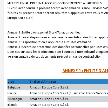
METTRE FIN AU PRESENT ACCORD CONFORMEMENT A L’ARTICLE 6.
Si vous avez conclu le présent Accord avec Amazon France Services SAS 
futures du présent Accord seront réputées s’appliquer entre vous et 
Europe Core S.à r.l.
Annexe 1 :Entité d’Amazon et Site d’Amazon par lieu
Annexe 2 :Loi et dispositions en matière de résolution des litiges appli
Annexe 3 :Disposition fiscale applicable aux Sites d’Amazon
Annexe 4 :Accord de protection des données personnelles par Sites d
Dans ces annexes, les traductions sont fournies à titre indicatif uniquem
version anglaise de ces documents prévaut en cas de contradiction.
ANNEXE 1 : ENTITE D’A
Lieu
Entité d’Amazon
Belgique
Amazon Europe Core S.à r.l.
France
Amazon Europe Core S.à r.l.(ou Amazon France Services 
Allemagne
Amazon Europe Core S.à r.l.
Irlande
Amazon Europe Core S.à r.l.