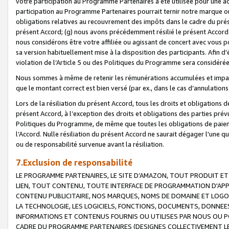
votre participation au Programme Partenaires a été utilisée pour une ac
participation au Programme Partenaires pourrait ternir notre marque ou
obligations relatives au recouvrement des impôts dans le cadre du prése
présent Accord; (g) nous avons précédemment résilié le présent Accord
nous considérons être votre affiliée ou agissant de concert avec vous 
sa version habituellement mise à la disposition des participants. Afin d’é
violation de l’Article 5 ou des Politiques du Programme sera considéré
Nous sommes à même de retenir les rémunérations accumulées et impayée
que le montant correct est bien versé (par ex., dans le cas d’annulations
Lors de la résiliation du présent Accord, tous les droits et obligations 
présent Accord, à l’exception des droits et obligations des parties prévus
Politiques du Programme, de même que toutes les obligations de paiement
l’Accord. Nulle résiliation du présent Accord ne saurait dégager l'une 
ou de responsabilité survenue avant la résiliation.
7.Exclusion de responsabilité
LE PROGRAMME PARTENAIRES, LE SITE D’AMAZON, TOUT PRODUIT ET 
LIEN, TOUT CONTENU, TOUTE INTERFACE DE PROGRAMMATION D'APP
CONTENU PUBLICITAIRE, NOS MARQUES, NOMS DE DOMAINE ET LOGOS
LA TECHNOLOGIE, LES LOGICIELS, FONCTIONS, DOCUMENTS, DONNEES
INFORMATIONS ET CONTENUS FOURNIS OU UTILISES PAR NOUS OU P
CADRE DU PROGRAMME PARTENAIRES (DESIGNES COLLECTIVEMENT LE