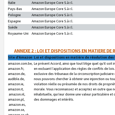
Italie
Amazon Europe Core S.à r.l.
Pays-Bas
Amazon Europe Core S.à r.l.
Pologne
Amazon Europe Core S.à r.l.
Espagne
Amazon Europe Core S.à r.l.
Suède
Amazon Europe Core S.à r.l.
Royaume-Uni
Amazon Europe Core S.à r.l.
ANNEXE 2 : LOI ET DISPOSITIONS EN MATIERE DE
Site d’Amazon
Loi et dispositions en matière de résolution des 
amazon.com.be,
Le présent Accord, ainsi que tout litige quel qu’il soi
amazon.fr,
en excluant l’application des règles de conflits de l
amazon.de,
exclusive des tribunaux de la circonscription judiciai
audible.de,
nous pouvons chercher à obtenir une injonction ou tou
amazon.ie,
violation réelle ou présumée de nos droits de proprié
amazon.it,
morale. Vous reconnaissez et acceptez en outre que n
amazon.nl,
inhabituelle, qui leur donne une valeur particulière 
amazon.pl,
des dommages et intérêts.
amazon.es,
amazon.se,
amazon.co.uk,