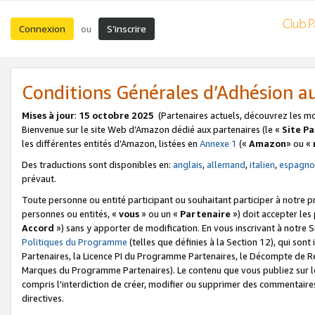
Connexion
S’inscrire
ou
Conditions Générales d’Adhésion 
Mises à jour
:
15 octobre 2025
(Partenaires actuels, découvrez les m
Bienvenue sur le site Web d’Amazon dédié aux partenaires (le «
Site P
les différentes entités d’Amazon, listées en
Annexe 1
(«
Amazon
» ou «
Des traductions sont disponibles en:
anglais
,
allemand
,
italien
,
espagno
prévaut.
Toute personne ou entité participant ou souhaitant participer à notre 
personnes ou entités, «
vous
» ou un «
Partenaire
») doit accepter le
Accord
») sans y apporter de modification. En vous inscrivant à notre Si
Politiques du Programme
(telles que définies à la Section 12), qui so
Partenaires, la Licence PI du Programme Partenaires, le Décompte de 
Marques du Programme Partenaires). Le contenu que vous publiez sur l
compris l'interdiction de créer, modifier ou supprimer des commentaires
directives.