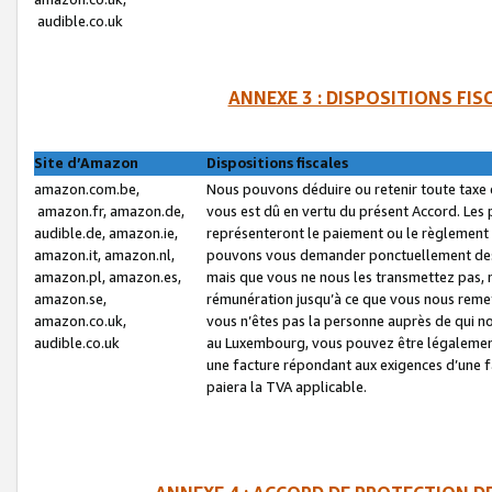
audible.co.uk
ANNEXE 3 : DISPOSITIONS FI
Site d’Amazon
Dispositions fiscales
amazon.com.be,
Nous pouvons déduire ou retenir toute taxe 
amazon.fr, amazon.de,
vous est dû en vertu du présent Accord. Les 
audible.de, amazon.ie,
représenteront le paiement ou le règlement 
amazon.it, amazon.nl,
pouvons vous demander ponctuellement des r
amazon.pl, amazon.es,
mais que vous ne nous les transmettez pas, n
amazon.se,
rémunération jusqu’à ce que vous nous reme
amazon.co.uk,
vous n’êtes pas la personne auprès de qui no
audible.co.uk
au Luxembourg, vous pouvez être légalement 
une facture répondant aux exigences d’une 
paiera la TVA applicable.