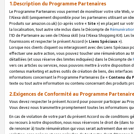
1.Description du Programme Partenaires
Le Programme Partenaires vous permet de monétiser votre site Web, vos 
l'Alexa skill (uniquement disponible pour les partenaires utilisant un 
Produits sur amazon.co.uk) (ci-après votre «
Site
») en plaçant sur votr
la localisation, tout autre site inclus dans le Décompte de
Rémunération
l'ID de Partenaire au sein de l'Alexa skill (via l'Alexa Shopping Kit). Le
fournissons et respecter le présent Accord («
Liens Spéciaux
»).
Lorsque nos clients cliquent ou interagissent avec des Liens Spéciaux p
effectuer une autre action, vous pouvez toucher une rémunération au ti
détaillées (et sous réserve des limites indiquées) dans le Décompte de
vers ces articles ou services, nous pouvons mettre à votre disposition d
contenus marketing et autres outils de création de liens, des interfaces
informations concernant le Programme Partenaires (le «
Contenu du 
texte ou tout autre information ou contenu concernant des produits prop
2.Exigences de Conformité au Programme Partenair
Vous devez respecter le présent Accord pour pouvoir participer au Pr
Vous devez nous transmettre promptement toutes les informations que
En cas de violation de votre part du présent Accord ou de conditions g
ou recours à notre disposition, nous nous réservons le droit de (dans 
de renoncer à) toute rémunération qui vous serait autrement due en ver