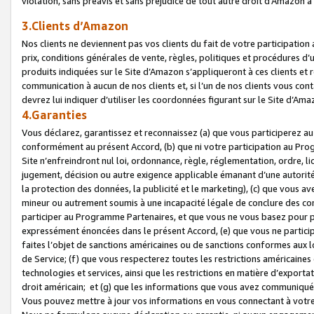
violation, sans préavis et sans préjudice de tout autre droit d’Amazo
3.Clients d’Amazon
Nos clients ne deviennent pas vos clients du fait de votre participati
prix, conditions générales de vente, règles, politiques et procédures d’u
produits indiquées sur le Site d’Amazon s’appliqueront à ces clients et
communication à aucun de nos clients et, si l’un de nos clients vous co
devrez lui indiquer d’utiliser les coordonnées figurant sur le Site d’Ama
4.Garanties
Vous déclarez, garantissez et reconnaissez (a) que vous participerez a
conformément au présent Accord, (b) que ni votre participation au Prog
Site n’enfreindront nul loi, ordonnance, règle, réglementation, ordre, li
jugement, décision ou autre exigence applicable émanant d’une autori
la protection des données, la publicité et le marketing), (c) que vous 
mineur ou autrement soumis à une incapacité légale de conclure des con
participer au Programme Partenaires, et que vous ne vous basez pour pr
expressément énoncées dans le présent Accord, (e) que vous ne particip
faites l’objet de sanctions américaines ou de sanctions conformes aux 
de Service; (f) que vous respecterez toutes les restrictions américaines
technologies et services, ainsi que les restrictions en matière d’exporta
droit américain; et (g) que les informations que vous avez communiqué
Vous pouvez mettre à jour vos informations en vous connectant à votre