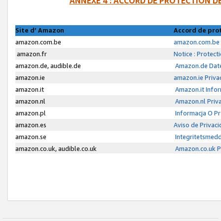
ANNEXE 4 : ACCORD DE PROTECTION 
Site d’ Amazon
Accord de pro
amazon.com.be
amazon.com.be 
amazon.fr
Notice : Protect
amazon.de, audible.de
Amazon.de Date
amazon.ie
amazon.ie Priva
amazon.it
Amazon.it Infor
amazon.nl
Amazon.nl Priva
amazon.pl
Informacja O P
amazon.es
Aviso de Privac
amazon.se
Integritetsmed
amazon.co.uk, audible.co.uk
Amazon.co.uk Pr