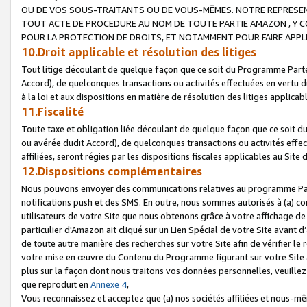
OU DE VOS SOUS-TRAITANTS OU DE VOUS-MÊMES. NOTRE REPRES
TOUT ACTE DE PROCEDURE AU NOM DE TOUTE PARTIE AMAZON , Y CO
POUR LA PROTECTION DE DROITS, ET NOTAMMENT POUR FAIRE APPL
10.Droit applicable et résolution des litiges
Tout litige découlant de quelque façon que ce soit du Programme Parte
Accord), de quelconques transactions ou activités effectuées en vertu d
à la loi et aux dispositions en matière de résolution des litiges applic
11.Fiscalité
Toute taxe et obligation liée découlant de quelque façon que ce soit 
ou avérée dudit Accord), de quelconques transactions ou activités effe
affiliées, seront régies par les dispositions fiscales applicables au Si
12.Dispositions complémentaires
Nous pouvons envoyer des communications relatives au programme Parten
notifications push et des SMS. En outre, nous sommes autorisés à (a) cont
utilisateurs de votre Site que nous obtenons grâce à votre affichage de
particulier d'Amazon ait cliqué sur un Lien Spécial de votre Site avant d
de toute autre manière des recherches sur votre Site afin de vérifier le re
votre mise en œuvre du Contenu du Programme figurant sur votre Site à
plus sur la façon dont nous traitons vos données personnelles, veuille
que reproduit en
Annexe 4
,
Vous reconnaissez et acceptez que (a) nos sociétés affiliées et nous-m