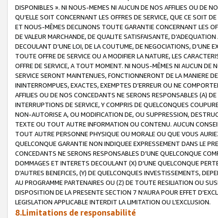
DISPONIBLES ». NI NOUS-MEMES NI AUCUN DE NOS AFFILIES OU D
QU’ELLE SOIT CONCERNANT LES OFFRES DE SERVICE, QUE CE SOIT DE
ET NOUS-MÊMES DECLINONS TOUTE GARANTIE CONCERNANT LES OFFRE
DE VALEUR MARCHANDE, DE QUALITE SATISFAISANTE, D’ADEQUATION
DECOULANT D’UNE LOI, DE LA COUTUME, DE NEGOCIATIONS, D’UNE
TOUTE OFFRE DE SERVICE OU A MODIFIER LA NATURE, LES CARACTERI
OFFRE DE SERVICE, A TOUT MOMENT. NI NOUS-MÊMES NI AUCUN DE 
SERVICE SERONT MAINTENUES, FONCTIONNERONT DE LA MANIERE DECR
ININTERROMPUES, EXACTES, EXEMPTES D’ERREUR OU NE COMPORT
AFFILIES OU DE NOS CONCEDANTS NE SERONS RESPONSABLES (A) DE
INTERRUPTIONS DE SERVICE, Y COMPRIS DE QUELCONQUES COUPURE
NON-AUTORISE A, OU MODIFICATION DE, OU SUPPRESSION, DESTRUC
TEXTE OU TOUT AUTRE INFORMATION OU CONTENU. AUCUN CONSEIL 
TOUT AUTRE PERSONNE PHYSIQUE OU MORALE OU QUE VOUS AURIEZ 
QUELCONQUE GARANTIE NON INDIQUEE EXPRESSEMENT DANS LE PRES
CONCEDANTS NE SERONS RESPONSABLES D’UNE QUELCONQUE COM
DOMMAGES ET INTERETS DECOULANT (X) D'UNE QUELCONQUE PERTE D
D'AUTRES BENEFICES, (Y) DE QUELCONQUES INVESTISSEMENTS, DEP
AU PROGRAMME PARTENAIRES OU (Z) DE TOUTE RESILIATION OU SU
DISPOSITION DE LA PRESENTE SECTION 7 N'AURA POUR EFFET D'EXC
LEGISLATION APPLICABLE INTERDIT LA LIMITATION OU L’EXCLUSION.
8.Limitations de responsabilité