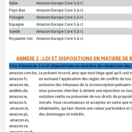
Italie
Amazon Europe Core S.à r.l.
Pays-Bas
Amazon Europe Core S.à r.l.
Pologne
Amazon Europe Core S.à r.l.
Espagne
Amazon Europe Core S.à r.l.
Suède
Amazon Europe Core S.à r.l.
Royaume-Uni
Amazon Europe Core S.à r.l.
ANNEXE 2 : LOI ET DISPOSITIONS EN MATIERE DE
Site d’Amazon
Loi et dispositions en matière de résolution des 
amazon.com.be,
Le présent Accord, ainsi que tout litige quel qu’il soi
amazon.fr,
en excluant l’application des règles de conflits de l
amazon.de,
exclusive des tribunaux de la circonscription judiciai
audible.de,
nous pouvons chercher à obtenir une injonction ou tou
amazon.ie,
violation réelle ou présumée de nos droits de proprié
amazon.it,
morale. Vous reconnaissez et acceptez en outre que n
amazon.nl,
inhabituelle, qui leur donne une valeur particulière 
amazon.pl,
des dommages et intérêts.
amazon.es,
amazon.se,
amazon.co.uk,