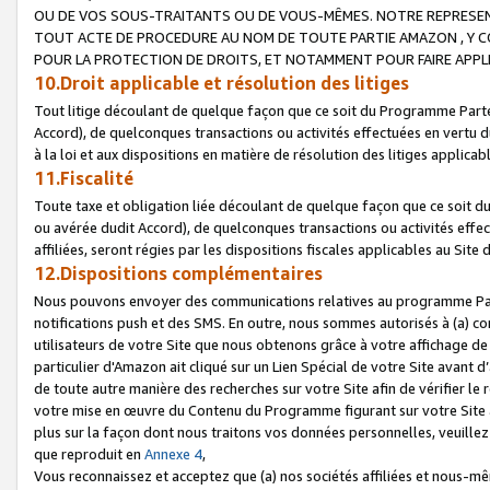
OU DE VOS SOUS-TRAITANTS OU DE VOUS-MÊMES. NOTRE REPRES
TOUT ACTE DE PROCEDURE AU NOM DE TOUTE PARTIE AMAZON , Y CO
POUR LA PROTECTION DE DROITS, ET NOTAMMENT POUR FAIRE APPL
10.Droit applicable et résolution des litiges
Tout litige découlant de quelque façon que ce soit du Programme Parte
Accord), de quelconques transactions ou activités effectuées en vertu d
à la loi et aux dispositions en matière de résolution des litiges applic
11.Fiscalité
Toute taxe et obligation liée découlant de quelque façon que ce soit 
ou avérée dudit Accord), de quelconques transactions ou activités effe
affiliées, seront régies par les dispositions fiscales applicables au Si
12.Dispositions complémentaires
Nous pouvons envoyer des communications relatives au programme Parten
notifications push et des SMS. En outre, nous sommes autorisés à (a) cont
utilisateurs de votre Site que nous obtenons grâce à votre affichage de
particulier d'Amazon ait cliqué sur un Lien Spécial de votre Site avant d
de toute autre manière des recherches sur votre Site afin de vérifier le re
votre mise en œuvre du Contenu du Programme figurant sur votre Site à
plus sur la façon dont nous traitons vos données personnelles, veuille
que reproduit en
Annexe 4
,
Vous reconnaissez et acceptez que (a) nos sociétés affiliées et nous-m