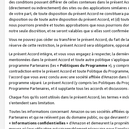
des conditions pouvant différer de celles contenues dans le présent Ac
(directement ou indirectement) des sites ou des applications similaires o
de votre part, de toute disposition du présent Accord ne constituera pa
disposition ou de toute autre disposition du présent Accord, et (d) tou
nous pourrions prendre et toutes approbations que nous pourrions donn
notre seule discrétion, et ne seront valables que si elles sont confirmée
Vous ne pouvez pas céder ou transférer le présent Accord, du fait de la 
réserve de cette restriction, le présent Accord sera obligatoire, opposab
Le présent Accord intègre, et vous vous engagez à respecter, la dernière 
mentionnées dans le présent Accord et toute autre politique s’appliqua
programme Partenaires (les «
Politiques du Programme
»), y compri
contradiction entre le présent Accord et toute Politique du Programme, 
l’accord que vous avez conclu avec une société affiliée d’Amazon dans 
programme séparé. Le présent Accord (y compris les Politiques du Progr
Programme Partenaires, et il supplante tous les accords et discussions 
Chaque fois qu’ils sont utilisés dans le présent Accord, les termes « in
s'entendent sans limitation.
Toutes les informations concernant Amazon ou ses sociétés affiliées 
Partenaires et qui ne relèvent pas du domaine public, ou qui devraient
«
Informations confidentielles
» d’Amazon et demeurent la propriété 
mesure où leur utilisation est raisonnablement nécessaire pour l'appli