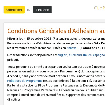
Connexion
S’inscrire
ou
Conditions Générales d’Adhésion 
Mises à jour
:
15 octobre 2025
(Partenaires actuels, découvrez les m
Bienvenue sur le site Web d’Amazon dédié aux partenaires (le «
Site P
les différentes entités d’Amazon, listées en
Annexe 1
(«
Amazon
» ou «
Des traductions sont disponibles en:
anglais
,
allemand
,
italien
,
espagno
prévaut.
Toute personne ou entité participant ou souhaitant participer à notre 
personnes ou entités, «
vous
» ou un «
Partenaire
») doit accepter le
Accord
») sans y apporter de modification. En vous inscrivant à notre Si
Politiques du Programme
(telles que définies à la Section 12), qui so
Partenaires, la Licence PI du Programme Partenaires, le Décompte de 
Marques du Programme Partenaires). Le contenu que vous publiez sur l
compris l'interdiction de créer, modifier ou supprimer des commentaires
directives.