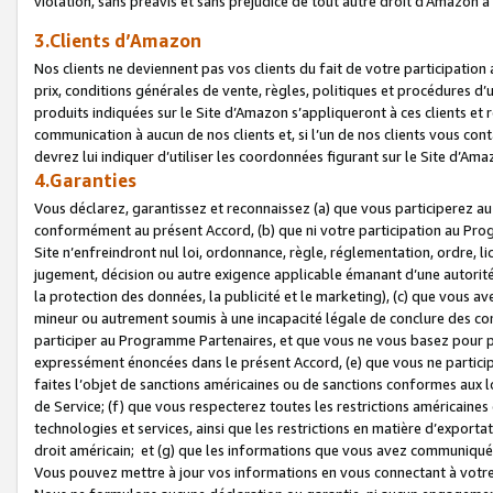
violation, sans préavis et sans préjudice de tout autre droit d’Amazo
3.Clients d’Amazon
Nos clients ne deviennent pas vos clients du fait de votre participati
prix, conditions générales de vente, règles, politiques et procédures d’u
produits indiquées sur le Site d’Amazon s’appliqueront à ces clients et
communication à aucun de nos clients et, si l’un de nos clients vous co
devrez lui indiquer d’utiliser les coordonnées figurant sur le Site d’Ama
4.Garanties
Vous déclarez, garantissez et reconnaissez (a) que vous participerez a
conformément au présent Accord, (b) que ni votre participation au Prog
Site n’enfreindront nul loi, ordonnance, règle, réglementation, ordre, li
jugement, décision ou autre exigence applicable émanant d’une autori
la protection des données, la publicité et le marketing), (c) que vous 
mineur ou autrement soumis à une incapacité légale de conclure des con
participer au Programme Partenaires, et que vous ne vous basez pour pr
expressément énoncées dans le présent Accord, (e) que vous ne particip
faites l’objet de sanctions américaines ou de sanctions conformes aux 
de Service; (f) que vous respecterez toutes les restrictions américaines
technologies et services, ainsi que les restrictions en matière d’exporta
droit américain; et (g) que les informations que vous avez communiqué
Vous pouvez mettre à jour vos informations en vous connectant à votre