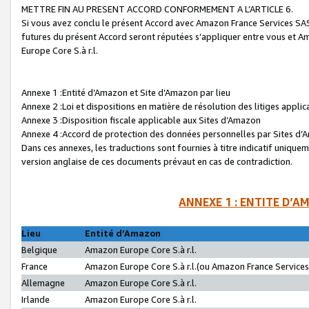
METTRE FIN AU PRESENT ACCORD CONFORMEMENT A L’ARTICLE 6.
Si vous avez conclu le présent Accord avec Amazon France Services SAS 
futures du présent Accord seront réputées s’appliquer entre vous et 
Europe Core S.à r.l.
Annexe 1 :Entité d’Amazon et Site d’Amazon par lieu
Annexe 2 :Loi et dispositions en matière de résolution des litiges appli
Annexe 3 :Disposition fiscale applicable aux Sites d’Amazon
Annexe 4 :Accord de protection des données personnelles par Sites d
Dans ces annexes, les traductions sont fournies à titre indicatif uniquem
version anglaise de ces documents prévaut en cas de contradiction.
ANNEXE 1 : ENTITE D’A
Lieu
Entité d’Amazon
Belgique
Amazon Europe Core S.à r.l.
France
Amazon Europe Core S.à r.l.(ou Amazon France Services 
Allemagne
Amazon Europe Core S.à r.l.
Irlande
Amazon Europe Core S.à r.l.