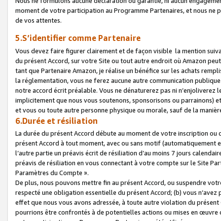
Nous ne formulons aucune déclaration ou garantie, ni aucun engagemen
moment de votre participation au Programme Partenaires, et nous ne p
de vos attentes.
5.S’identifier comme Partenaire
Vous devez faire figurer clairement et de façon visible la mention sui
du présent Accord, sur votre Site ou tout autre endroit où Amazon peut vo
tant que Partenaire Amazon, je réalise un bénéfice sur les achats remplis
la réglementation, vous ne ferez aucune autre communication publique
notre accord écrit préalable. Vous ne dénaturerez pas ni n’enjoliverez 
implicitement que nous vous soutenons, sponsorisons ou parrainons) et v
et vous ou toute autre personne physique ou morale, sauf de la manièr
6.Durée et résiliation
La durée du présent Accord débute au moment de votre inscription ou de
présent Accord à tout moment, avec ou sans motif (automatiquement et sa
l’autre partie un préavis écrit de résiliation d’au moins 7 jours calenda
préavis de résiliation en vous connectant à votre compte sur le Site Par
Paramètres du Compte ».
De plus, nous pouvons mettre fin au présent Accord, ou suspendre votre 
respecté une obligation essentielle du présent Accord; (b) vous n’avez p
effet que nous vous avons adressée, à toute autre violation du présen
pourrions être confrontés à de potentielles actions ou mises en œuvre 