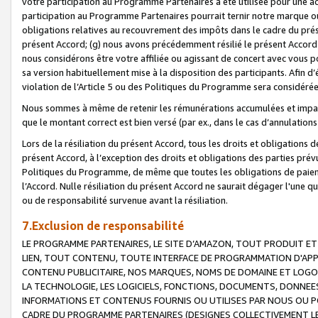
votre participation au Programme Partenaires a été utilisée pour une ac
participation au Programme Partenaires pourrait ternir notre marque ou
obligations relatives au recouvrement des impôts dans le cadre du prése
présent Accord; (g) nous avons précédemment résilié le présent Accord
nous considérons être votre affiliée ou agissant de concert avec vous 
sa version habituellement mise à la disposition des participants. Afin d’é
violation de l’Article 5 ou des Politiques du Programme sera considéré
Nous sommes à même de retenir les rémunérations accumulées et impayée
que le montant correct est bien versé (par ex., dans le cas d’annulations
Lors de la résiliation du présent Accord, tous les droits et obligations 
présent Accord, à l’exception des droits et obligations des parties prévus
Politiques du Programme, de même que toutes les obligations de paiement
l’Accord. Nulle résiliation du présent Accord ne saurait dégager l'une 
ou de responsabilité survenue avant la résiliation.
7.Exclusion de responsabilité
LE PROGRAMME PARTENAIRES, LE SITE D’AMAZON, TOUT PRODUIT ET 
LIEN, TOUT CONTENU, TOUTE INTERFACE DE PROGRAMMATION D'APP
CONTENU PUBLICITAIRE, NOS MARQUES, NOMS DE DOMAINE ET LOGOS
LA TECHNOLOGIE, LES LOGICIELS, FONCTIONS, DOCUMENTS, DONNEES
INFORMATIONS ET CONTENUS FOURNIS OU UTILISES PAR NOUS OU P
CADRE DU PROGRAMME PARTENAIRES (DESIGNES COLLECTIVEMENT LE