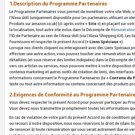
1.Description du Programme Partenaires
Le Programme Partenaires vous permet de monétiser votre site Web, vos 
l'Alexa skill (uniquement disponible pour les partenaires utilisant un 
Produits sur amazon.co.uk) (ci-après votre «
Site
») en plaçant sur votr
la localisation, tout autre site inclus dans le Décompte de
Rémunération
l'ID de Partenaire au sein de l'Alexa skill (via l'Alexa Shopping Kit). Le
fournissons et respecter le présent Accord («
Liens Spéciaux
»).
Lorsque nos clients cliquent ou interagissent avec des Liens Spéciaux p
effectuer une autre action, vous pouvez toucher une rémunération au ti
détaillées (et sous réserve des limites indiquées) dans le Décompte de
vers ces articles ou services, nous pouvons mettre à votre disposition d
contenus marketing et autres outils de création de liens, des interfaces
informations concernant le Programme Partenaires (le «
Contenu du 
texte ou tout autre information ou contenu concernant des produits prop
2.Exigences de Conformité au Programme Partenair
Vous devez respecter le présent Accord pour pouvoir participer au Pr
Vous devez nous transmettre promptement toutes les informations que
En cas de violation de votre part du présent Accord ou de conditions g
ou recours à notre disposition, nous nous réservons le droit de (dans 
de renoncer à) toute rémunération qui vous serait autrement due en ver