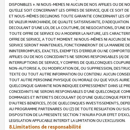
DISPONIBLES ». NI NOUS-MEMES NI AUCUN DE NOS AFFILIES OU D
QU’ELLE SOIT CONCERNANT LES OFFRES DE SERVICE, QUE CE SOIT DE
ET NOUS-MÊMES DECLINONS TOUTE GARANTIE CONCERNANT LES OFFRE
DE VALEUR MARCHANDE, DE QUALITE SATISFAISANTE, D’ADEQUATION
DECOULANT D’UNE LOI, DE LA COUTUME, DE NEGOCIATIONS, D’UNE
TOUTE OFFRE DE SERVICE OU A MODIFIER LA NATURE, LES CARACTERI
OFFRE DE SERVICE, A TOUT MOMENT. NI NOUS-MÊMES NI AUCUN DE 
SERVICE SERONT MAINTENUES, FONCTIONNERONT DE LA MANIERE DECR
ININTERROMPUES, EXACTES, EXEMPTES D’ERREUR OU NE COMPORT
AFFILIES OU DE NOS CONCEDANTS NE SERONS RESPONSABLES (A) DE
INTERRUPTIONS DE SERVICE, Y COMPRIS DE QUELCONQUES COUPURE
NON-AUTORISE A, OU MODIFICATION DE, OU SUPPRESSION, DESTRUC
TEXTE OU TOUT AUTRE INFORMATION OU CONTENU. AUCUN CONSEIL 
TOUT AUTRE PERSONNE PHYSIQUE OU MORALE OU QUE VOUS AURIEZ 
QUELCONQUE GARANTIE NON INDIQUEE EXPRESSEMENT DANS LE PRES
CONCEDANTS NE SERONS RESPONSABLES D’UNE QUELCONQUE COM
DOMMAGES ET INTERETS DECOULANT (X) D'UNE QUELCONQUE PERTE D
D'AUTRES BENEFICES, (Y) DE QUELCONQUES INVESTISSEMENTS, DEP
AU PROGRAMME PARTENAIRES OU (Z) DE TOUTE RESILIATION OU SU
DISPOSITION DE LA PRESENTE SECTION 7 N'AURA POUR EFFET D'EXC
LEGISLATION APPLICABLE INTERDIT LA LIMITATION OU L’EXCLUSION.
8.Limitations de responsabilité