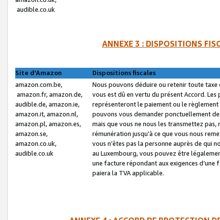
audible.co.uk
ANNEXE 3 : DISPOSITIONS FI
Site d’Amazon
Dispositions fiscales
amazon.com.be,
Nous pouvons déduire ou retenir toute taxe 
amazon.fr, amazon.de,
vous est dû en vertu du présent Accord. Les 
audible.de, amazon.ie,
représenteront le paiement ou le règlement 
amazon.it, amazon.nl,
pouvons vous demander ponctuellement des r
amazon.pl, amazon.es,
mais que vous ne nous les transmettez pas, n
amazon.se,
rémunération jusqu’à ce que vous nous reme
amazon.co.uk,
vous n’êtes pas la personne auprès de qui no
audible.co.uk
au Luxembourg, vous pouvez être légalement 
une facture répondant aux exigences d’une 
paiera la TVA applicable.