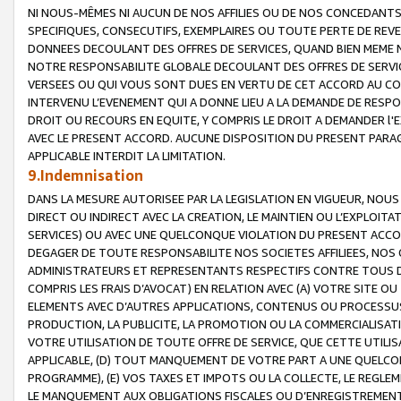
NI NOUS-MÊMES NI AUCUN DE NOS AFFILIES OU DE NOS CONCEDANT
SPECIFIQUES, CONSECUTIFS, EXEMPLAIRES OU TOUTE PERTE DE REVE
DONNEES DECOULANT DES OFFRES DE SERVICES, QUAND BIEN MEME N
NOTRE RESPONSABILITE GLOBALE DECOULANT DES OFFRES DE SERVI
VERSEES OU QUI VOUS SONT DUES EN VERTU DE CET ACCORD AU CO
INTERVENU L’EVENEMENT QUI A DONNE LIEU A LA DEMANDE DE RESP
DROIT OU RECOURS EN EQUITE, Y COMPRIS LE DROIT A DEMANDER l'
AVEC LE PRESENT ACCORD. AUCUNE DISPOSITION DU PRESENT PARAG
APPLICABLE INTERDIT LA LIMITATION.
9.Indemnisation
DANS LA MESURE AUTORISEE PAR LA LEGISLATION EN VIGUEUR, NO
DIRECT OU INDIRECT AVEC LA CREATION, LE MAINTIEN OU L’EXPLOIT
SERVICES) OU AVEC UNE QUELCONQUE VIOLATION DU PRESENT ACCO
DEGAGER DE TOUTE RESPONSABILITE NOS SOCIETES AFFILIEES, NOS 
ADMINISTRATEURS ET REPRESENTANTS RESPECTIFS CONTRE TOUS D
COMPRIS LES FRAIS D’AVOCAT) EN RELATION AVEC (A) VOTRE SITE O
ELEMENTS AVEC D’AUTRES APPLICATIONS, CONTENUS OU PROCESSUS, (
PRODUCTION, LA PUBLICITE, LA PROMOTION OU LA COMMERCIALISAT
VOTRE UTILISATION DE TOUTE OFFRE DE SERVICE, QUE CETTE UTILI
APPLICABLE, (D) TOUT MANQUEMENT DE VOTRE PART A UNE QUELCO
PROGRAMME), (E) VOS TAXES ET IMPOTS OU LA COLLECTE, LE REGLE
LE MANQUEMENT AUX OBLIGATIONS FISCALES OU D’ENREGISTREMENT 