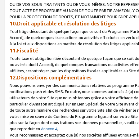
OU DE VOS SOUS-TRAITANTS OU DE VOUS-MÊMES. NOTRE REPRES
TOUT ACTE DE PROCEDURE AU NOM DE TOUTE PARTIE AMAZON , Y CO
POUR LA PROTECTION DE DROITS, ET NOTAMMENT POUR FAIRE APPL
10.Droit applicable et résolution des litiges
Tout litige découlant de quelque façon que ce soit du Programme Parte
Accord), de quelconques transactions ou activités effectuées en vertu d
à la loi et aux dispositions en matière de résolution des litiges applic
11.Fiscalité
Toute taxe et obligation liée découlant de quelque façon que ce soit 
ou avérée dudit Accord), de quelconques transactions ou activités effe
affiliées, seront régies par les dispositions fiscales applicables au Si
12.Dispositions complémentaires
Nous pouvons envoyer des communications relatives au programme Parten
notifications push et des SMS. En outre, nous sommes autorisés à (a) cont
utilisateurs de votre Site que nous obtenons grâce à votre affichage de
particulier d'Amazon ait cliqué sur un Lien Spécial de votre Site avant d
de toute autre manière des recherches sur votre Site afin de vérifier le re
votre mise en œuvre du Contenu du Programme figurant sur votre Site à
plus sur la façon dont nous traitons vos données personnelles, veuille
que reproduit en
Annexe 4
,
Vous reconnaissez et acceptez que (a) nos sociétés affiliées et nous-m