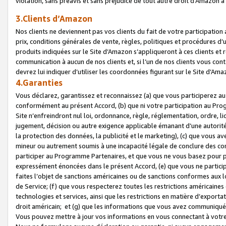
violation, sans préavis et sans préjudice de tout autre droit d’Amazo
3.Clients d’Amazon
Nos clients ne deviennent pas vos clients du fait de votre participati
prix, conditions générales de vente, règles, politiques et procédures d’u
produits indiquées sur le Site d’Amazon s’appliqueront à ces clients et
communication à aucun de nos clients et, si l’un de nos clients vous co
devrez lui indiquer d’utiliser les coordonnées figurant sur le Site d’Ama
4.Garanties
Vous déclarez, garantissez et reconnaissez (a) que vous participerez a
conformément au présent Accord, (b) que ni votre participation au Prog
Site n’enfreindront nul loi, ordonnance, règle, réglementation, ordre, li
jugement, décision ou autre exigence applicable émanant d’une autori
la protection des données, la publicité et le marketing), (c) que vous 
mineur ou autrement soumis à une incapacité légale de conclure des con
participer au Programme Partenaires, et que vous ne vous basez pour pr
expressément énoncées dans le présent Accord, (e) que vous ne particip
faites l’objet de sanctions américaines ou de sanctions conformes aux 
de Service; (f) que vous respecterez toutes les restrictions américaines
technologies et services, ainsi que les restrictions en matière d’exporta
droit américain; et (g) que les informations que vous avez communiqué
Vous pouvez mettre à jour vos informations en vous connectant à votre