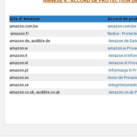
ANNEXE 4 : ACCORD DE PROTECTION 
Site d’ Amazon
Accord de pro
amazon.com.be
amazon.com.be 
amazon.fr
Notice : Protect
amazon.de, audible.de
Amazon.de Date
amazon.ie
amazon.ie Priva
amazon.it
Amazon.it Infor
amazon.nl
Amazon.nl Priva
amazon.pl
Informacja O P
amazon.es
Aviso de Privac
amazon.se
Integritetsmed
amazon.co.uk, audible.co.uk
Amazon.co.uk Pr