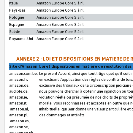
Italie
Amazon Europe Core S.à r.l.
Pays-Bas
Amazon Europe Core S.à r.l.
Pologne
Amazon Europe Core S.à r.l.
Espagne
Amazon Europe Core S.à r.l.
Suède
Amazon Europe Core S.à r.l.
Royaume-Uni
Amazon Europe Core S.à r.l.
ANNEXE 2 : LOI ET DISPOSITIONS EN MATIERE DE
Site d’Amazon
Loi et dispositions en matière de résolution des 
amazon.com.be,
Le présent Accord, ainsi que tout litige quel qu’il soi
amazon.fr,
en excluant l’application des règles de conflits de l
amazon.de,
exclusive des tribunaux de la circonscription judiciai
audible.de,
nous pouvons chercher à obtenir une injonction ou tou
amazon.ie,
violation réelle ou présumée de nos droits de proprié
amazon.it,
morale. Vous reconnaissez et acceptez en outre que n
amazon.nl,
inhabituelle, qui leur donne une valeur particulière 
amazon.pl,
des dommages et intérêts.
amazon.es,
amazon.se,
amazon.co.uk,