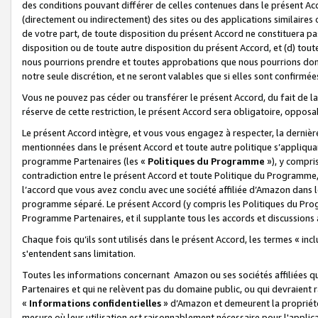
des conditions pouvant différer de celles contenues dans le présent Ac
(directement ou indirectement) des sites ou des applications similaires o
de votre part, de toute disposition du présent Accord ne constituera pa
disposition ou de toute autre disposition du présent Accord, et (d) tou
nous pourrions prendre et toutes approbations que nous pourrions donn
notre seule discrétion, et ne seront valables que si elles sont confirmée
Vous ne pouvez pas céder ou transférer le présent Accord, du fait de la 
réserve de cette restriction, le présent Accord sera obligatoire, opposab
Le présent Accord intègre, et vous vous engagez à respecter, la dernière 
mentionnées dans le présent Accord et toute autre politique s’appliqua
programme Partenaires (les «
Politiques du Programme
»), y compri
contradiction entre le présent Accord et toute Politique du Programme, 
l’accord que vous avez conclu avec une société affiliée d’Amazon dans 
programme séparé. Le présent Accord (y compris les Politiques du Progr
Programme Partenaires, et il supplante tous les accords et discussions 
Chaque fois qu’ils sont utilisés dans le présent Accord, les termes « in
s'entendent sans limitation.
Toutes les informations concernant Amazon ou ses sociétés affiliées 
Partenaires et qui ne relèvent pas du domaine public, ou qui devraient
«
Informations confidentielles
» d’Amazon et demeurent la propriété 
mesure où leur utilisation est raisonnablement nécessaire pour l'appli