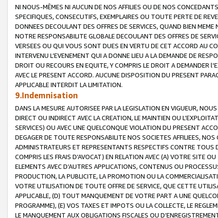
NI NOUS-MÊMES NI AUCUN DE NOS AFFILIES OU DE NOS CONCEDANT
SPECIFIQUES, CONSECUTIFS, EXEMPLAIRES OU TOUTE PERTE DE REVE
DONNEES DECOULANT DES OFFRES DE SERVICES, QUAND BIEN MEME N
NOTRE RESPONSABILITE GLOBALE DECOULANT DES OFFRES DE SERVI
VERSEES OU QUI VOUS SONT DUES EN VERTU DE CET ACCORD AU CO
INTERVENU L’EVENEMENT QUI A DONNE LIEU A LA DEMANDE DE RESP
DROIT OU RECOURS EN EQUITE, Y COMPRIS LE DROIT A DEMANDER l'
AVEC LE PRESENT ACCORD. AUCUNE DISPOSITION DU PRESENT PARAG
APPLICABLE INTERDIT LA LIMITATION.
9.Indemnisation
DANS LA MESURE AUTORISEE PAR LA LEGISLATION EN VIGUEUR, NO
DIRECT OU INDIRECT AVEC LA CREATION, LE MAINTIEN OU L’EXPLOIT
SERVICES) OU AVEC UNE QUELCONQUE VIOLATION DU PRESENT ACCO
DEGAGER DE TOUTE RESPONSABILITE NOS SOCIETES AFFILIEES, NOS 
ADMINISTRATEURS ET REPRESENTANTS RESPECTIFS CONTRE TOUS D
COMPRIS LES FRAIS D’AVOCAT) EN RELATION AVEC (A) VOTRE SITE O
ELEMENTS AVEC D’AUTRES APPLICATIONS, CONTENUS OU PROCESSUS, (
PRODUCTION, LA PUBLICITE, LA PROMOTION OU LA COMMERCIALISAT
VOTRE UTILISATION DE TOUTE OFFRE DE SERVICE, QUE CETTE UTILI
APPLICABLE, (D) TOUT MANQUEMENT DE VOTRE PART A UNE QUELCO
PROGRAMME), (E) VOS TAXES ET IMPOTS OU LA COLLECTE, LE REGLE
LE MANQUEMENT AUX OBLIGATIONS FISCALES OU D’ENREGISTREMENT 