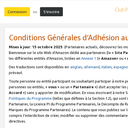
Connexion
S’inscrire
ou
Conditions Générales d’Adhésion 
Mises à jour
:
15 octobre 2025
(Partenaires actuels, découvrez les m
Bienvenue sur le site Web d’Amazon dédié aux partenaires (le «
Site P
les différentes entités d’Amazon, listées en
Annexe 1
(«
Amazon
» ou «
Des traductions sont disponibles en:
anglais
,
allemand
,
italien
,
espagno
prévaut.
Toute personne ou entité participant ou souhaitant participer à notre 
personnes ou entités, «
vous
» ou un «
Partenaire
») doit accepter le
Accord
») sans y apporter de modification. En vous inscrivant à notre Si
Politiques du Programme
(telles que définies à la Section 12), qui so
Partenaires, la Licence PI du Programme Partenaires, le Décompte de 
Marques du Programme Partenaires). Le contenu que vous publiez sur l
compris l'interdiction de créer, modifier ou supprimer des commentaires
directives.