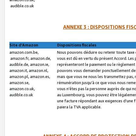
audible.co.uk
ANNEXE 3 : DISPOSITIONS FI
Site d’Amazon
Dispositions fiscales
amazon.com.be,
Nous pouvons déduire ou retenir toute taxe 
amazon.fr, amazon.de,
vous est dû en vertu du présent Accord. Les 
audible.de, amazon.ie,
représenteront le paiement ou le règlement 
amazon.it, amazon.nl,
pouvons vous demander ponctuellement des r
amazon.pl, amazon.es,
mais que vous ne nous les transmettez pas, n
amazon.se,
rémunération jusqu’à ce que vous nous reme
amazon.co.uk,
vous n’êtes pas la personne auprès de qui no
audible.co.uk
au Luxembourg, vous pouvez être légalement 
une facture répondant aux exigences d’une 
paiera la TVA applicable.