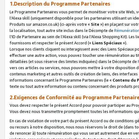
1.Description du Programme Partenaires
Le Programme Partenaires vous permet de monétiser votre site Web, vos 
l'Alexa skill (uniquement disponible pour les partenaires utilisant un 
Produits sur amazon.co.uk) (ci-après votre «
Site
») en plaçant sur votr
la localisation, tout autre site inclus dans le Décompte de
Rémunération
l'ID de Partenaire au sein de l'Alexa skill (via l'Alexa Shopping Kit). Le
fournissons et respecter le présent Accord («
Liens Spéciaux
»).
Lorsque nos clients cliquent ou interagissent avec des Liens Spéciaux p
effectuer une autre action, vous pouvez toucher une rémunération au ti
détaillées (et sous réserve des limites indiquées) dans le Décompte de
vers ces articles ou services, nous pouvons mettre à votre disposition d
contenus marketing et autres outils de création de liens, des interfaces
informations concernant le Programme Partenaires (le «
Contenu du 
texte ou tout autre information ou contenu concernant des produits prop
2.Exigences de Conformité au Programme Partenair
Vous devez respecter le présent Accord pour pouvoir participer au Pr
Vous devez nous transmettre promptement toutes les informations que
En cas de violation de votre part du présent Accord ou de conditions g
ou recours à notre disposition, nous nous réservons le droit de (dans 
de renoncer à) toute rémunération qui vous serait autrement due en ver