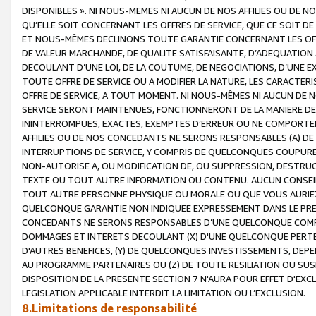
DISPONIBLES ». NI NOUS-MEMES NI AUCUN DE NOS AFFILIES OU D
QU’ELLE SOIT CONCERNANT LES OFFRES DE SERVICE, QUE CE SOIT DE
ET NOUS-MÊMES DECLINONS TOUTE GARANTIE CONCERNANT LES OFFRE
DE VALEUR MARCHANDE, DE QUALITE SATISFAISANTE, D’ADEQUATION
DECOULANT D’UNE LOI, DE LA COUTUME, DE NEGOCIATIONS, D’UNE
TOUTE OFFRE DE SERVICE OU A MODIFIER LA NATURE, LES CARACTERI
OFFRE DE SERVICE, A TOUT MOMENT. NI NOUS-MÊMES NI AUCUN DE 
SERVICE SERONT MAINTENUES, FONCTIONNERONT DE LA MANIERE DECR
ININTERROMPUES, EXACTES, EXEMPTES D’ERREUR OU NE COMPORT
AFFILIES OU DE NOS CONCEDANTS NE SERONS RESPONSABLES (A) DE
INTERRUPTIONS DE SERVICE, Y COMPRIS DE QUELCONQUES COUPURE
NON-AUTORISE A, OU MODIFICATION DE, OU SUPPRESSION, DESTRUC
TEXTE OU TOUT AUTRE INFORMATION OU CONTENU. AUCUN CONSEIL 
TOUT AUTRE PERSONNE PHYSIQUE OU MORALE OU QUE VOUS AURIEZ 
QUELCONQUE GARANTIE NON INDIQUEE EXPRESSEMENT DANS LE PRES
CONCEDANTS NE SERONS RESPONSABLES D’UNE QUELCONQUE COM
DOMMAGES ET INTERETS DECOULANT (X) D'UNE QUELCONQUE PERTE D
D'AUTRES BENEFICES, (Y) DE QUELCONQUES INVESTISSEMENTS, DEP
AU PROGRAMME PARTENAIRES OU (Z) DE TOUTE RESILIATION OU SU
DISPOSITION DE LA PRESENTE SECTION 7 N'AURA POUR EFFET D'EXC
LEGISLATION APPLICABLE INTERDIT LA LIMITATION OU L’EXCLUSION.
8.Limitations de responsabilité