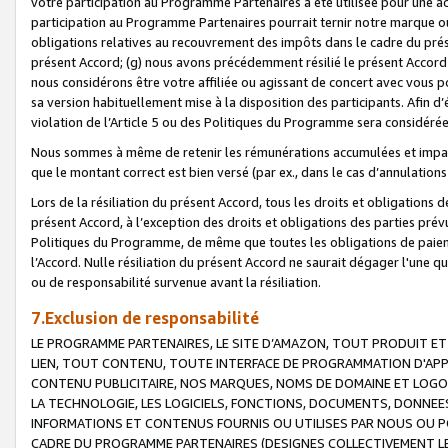
votre participation au Programme Partenaires a été utilisée pour une ac
participation au Programme Partenaires pourrait ternir notre marque ou
obligations relatives au recouvrement des impôts dans le cadre du prése
présent Accord; (g) nous avons précédemment résilié le présent Accord
nous considérons être votre affiliée ou agissant de concert avec vous 
sa version habituellement mise à la disposition des participants. Afin d’é
violation de l’Article 5 ou des Politiques du Programme sera considéré
Nous sommes à même de retenir les rémunérations accumulées et impayée
que le montant correct est bien versé (par ex., dans le cas d’annulations
Lors de la résiliation du présent Accord, tous les droits et obligations 
présent Accord, à l’exception des droits et obligations des parties prévus
Politiques du Programme, de même que toutes les obligations de paiement
l’Accord. Nulle résiliation du présent Accord ne saurait dégager l'une 
ou de responsabilité survenue avant la résiliation.
7.Exclusion de responsabilité
LE PROGRAMME PARTENAIRES, LE SITE D’AMAZON, TOUT PRODUIT ET 
LIEN, TOUT CONTENU, TOUTE INTERFACE DE PROGRAMMATION D'APP
CONTENU PUBLICITAIRE, NOS MARQUES, NOMS DE DOMAINE ET LOGOS
LA TECHNOLOGIE, LES LOGICIELS, FONCTIONS, DOCUMENTS, DONNEES
INFORMATIONS ET CONTENUS FOURNIS OU UTILISES PAR NOUS OU P
CADRE DU PROGRAMME PARTENAIRES (DESIGNES COLLECTIVEMENT LE