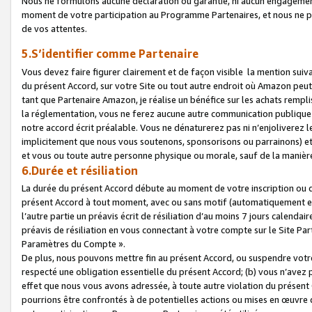
Nous ne formulons aucune déclaration ou garantie, ni aucun engagemen
moment de votre participation au Programme Partenaires, et nous ne p
de vos attentes.
5.S’identifier comme Partenaire
Vous devez faire figurer clairement et de façon visible la mention sui
du présent Accord, sur votre Site ou tout autre endroit où Amazon peut vo
tant que Partenaire Amazon, je réalise un bénéfice sur les achats remplis
la réglementation, vous ne ferez aucune autre communication publique
notre accord écrit préalable. Vous ne dénaturerez pas ni n’enjoliverez 
implicitement que nous vous soutenons, sponsorisons ou parrainons) et v
et vous ou toute autre personne physique ou morale, sauf de la manièr
6.Durée et résiliation
La durée du présent Accord débute au moment de votre inscription ou de
présent Accord à tout moment, avec ou sans motif (automatiquement et sa
l’autre partie un préavis écrit de résiliation d’au moins 7 jours calenda
préavis de résiliation en vous connectant à votre compte sur le Site Par
Paramètres du Compte ».
De plus, nous pouvons mettre fin au présent Accord, ou suspendre votre 
respecté une obligation essentielle du présent Accord; (b) vous n’avez p
effet que nous vous avons adressée, à toute autre violation du présen
pourrions être confrontés à de potentielles actions ou mises en œuvre 