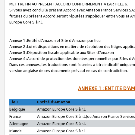
METTRE FIN AU PRESENT ACCORD CONFORMEMENT A L’ARTICLE 6.
Si vous avez conclu le présent Accord avec Amazon France Services SAS 
futures du présent Accord seront réputées s’appliquer entre vous et 
Europe Core S.à r.l.
Annexe 1 :Entité d’Amazon et Site d’Amazon par lieu
Annexe 2 :Loi et dispositions en matière de résolution des litiges appli
Annexe 3 :Disposition fiscale applicable aux Sites d’Amazon
Annexe 4 :Accord de protection des données personnelles par Sites d
Dans ces annexes, les traductions sont fournies à titre indicatif uniquem
version anglaise de ces documents prévaut en cas de contradiction.
ANNEXE 1 : ENTITE D’A
Lieu
Entité d’Amazon
Belgique
Amazon Europe Core S.à r.l.
France
Amazon Europe Core S.à r.l.(ou Amazon France Services 
Allemagne
Amazon Europe Core S.à r.l.
Irlande
Amazon Europe Core S.à r.l.