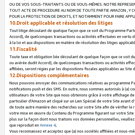
OU DE VOS SOUS-TRAITANTS OU DE VOUS-MÊMES. NOTRE REPRES
TOUT ACTE DE PROCEDURE AU NOM DE TOUTE PARTIE AMAZON , Y CO
POUR LA PROTECTION DE DROITS, ET NOTAMMENT POUR FAIRE APPL
10.Droit applicable et résolution des litiges
Tout litige découlant de quelque façon que ce soit du Programme Parte
Accord), de quelconques transactions ou activités effectuées en vertu d
à la loi et aux dispositions en matière de résolution des litiges applic
11.Fiscalité
Toute taxe et obligation liée découlant de quelque façon que ce soit 
ou avérée dudit Accord), de quelconques transactions ou activités effe
affiliées, seront régies par les dispositions fiscales applicables au Si
12.Dispositions complémentaires
Nous pouvons envoyer des communications relatives au programme Parten
notifications push et des SMS. En outre, nous sommes autorisés à (a) cont
utilisateurs de votre Site que nous obtenons grâce à votre affichage de
particulier d'Amazon ait cliqué sur un Lien Spécial de votre Site avant d
de toute autre manière des recherches sur votre Site afin de vérifier le re
votre mise en œuvre du Contenu du Programme figurant sur votre Site à
plus sur la façon dont nous traitons vos données personnelles, veuille
que reproduit en
Annexe 4
,
Vous reconnaissez et acceptez que (a) nos sociétés affiliées et nous-m