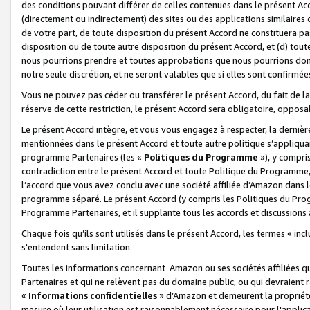
des conditions pouvant différer de celles contenues dans le présent Ac
(directement ou indirectement) des sites ou des applications similaires o
de votre part, de toute disposition du présent Accord ne constituera pa
disposition ou de toute autre disposition du présent Accord, et (d) tou
nous pourrions prendre et toutes approbations que nous pourrions donn
notre seule discrétion, et ne seront valables que si elles sont confirmée
Vous ne pouvez pas céder ou transférer le présent Accord, du fait de la 
réserve de cette restriction, le présent Accord sera obligatoire, opposab
Le présent Accord intègre, et vous vous engagez à respecter, la dernière 
mentionnées dans le présent Accord et toute autre politique s’appliqua
programme Partenaires (les «
Politiques du Programme
»), y compri
contradiction entre le présent Accord et toute Politique du Programme, 
l’accord que vous avez conclu avec une société affiliée d’Amazon dans 
programme séparé. Le présent Accord (y compris les Politiques du Progr
Programme Partenaires, et il supplante tous les accords et discussions 
Chaque fois qu’ils sont utilisés dans le présent Accord, les termes « in
s'entendent sans limitation.
Toutes les informations concernant Amazon ou ses sociétés affiliées 
Partenaires et qui ne relèvent pas du domaine public, ou qui devraient
«
Informations confidentielles
» d’Amazon et demeurent la propriété 
mesure où leur utilisation est raisonnablement nécessaire pour l'appli