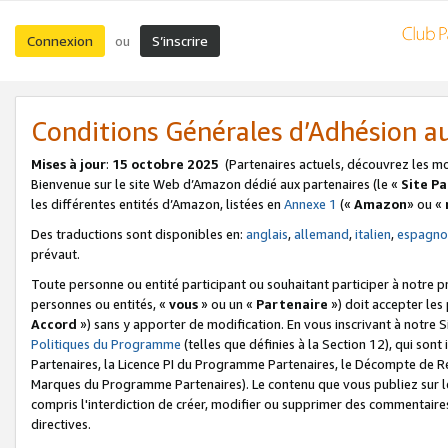
Connexion
S’inscrire
ou
Conditions Générales d’Adhésion 
Mises à jour
:
15 octobre 2025
(Partenaires actuels, découvrez les m
Bienvenue sur le site Web d’Amazon dédié aux partenaires (le «
Site P
les différentes entités d’Amazon, listées en
Annexe 1
(«
Amazon
» ou «
Des traductions sont disponibles en:
anglais
,
allemand
,
italien
,
espagno
prévaut.
Toute personne ou entité participant ou souhaitant participer à notre 
personnes ou entités, «
vous
» ou un «
Partenaire
») doit accepter le
Accord
») sans y apporter de modification. En vous inscrivant à notre Si
Politiques du Programme
(telles que définies à la Section 12), qui so
Partenaires, la Licence PI du Programme Partenaires, le Décompte de 
Marques du Programme Partenaires). Le contenu que vous publiez sur l
compris l'interdiction de créer, modifier ou supprimer des commentaires
directives.