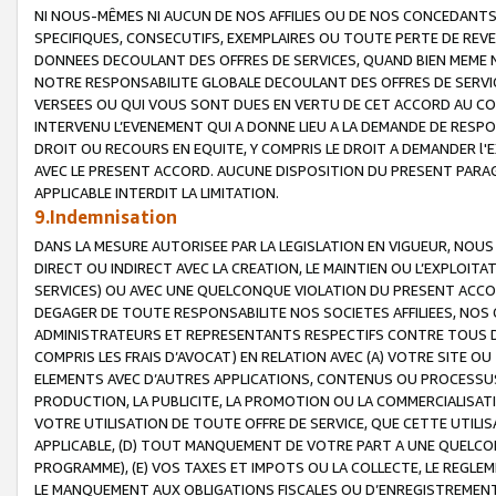
NI NOUS-MÊMES NI AUCUN DE NOS AFFILIES OU DE NOS CONCEDANT
SPECIFIQUES, CONSECUTIFS, EXEMPLAIRES OU TOUTE PERTE DE REVE
DONNEES DECOULANT DES OFFRES DE SERVICES, QUAND BIEN MEME N
NOTRE RESPONSABILITE GLOBALE DECOULANT DES OFFRES DE SERVI
VERSEES OU QUI VOUS SONT DUES EN VERTU DE CET ACCORD AU CO
INTERVENU L’EVENEMENT QUI A DONNE LIEU A LA DEMANDE DE RESP
DROIT OU RECOURS EN EQUITE, Y COMPRIS LE DROIT A DEMANDER l'
AVEC LE PRESENT ACCORD. AUCUNE DISPOSITION DU PRESENT PARAG
APPLICABLE INTERDIT LA LIMITATION.
9.Indemnisation
DANS LA MESURE AUTORISEE PAR LA LEGISLATION EN VIGUEUR, NO
DIRECT OU INDIRECT AVEC LA CREATION, LE MAINTIEN OU L’EXPLOIT
SERVICES) OU AVEC UNE QUELCONQUE VIOLATION DU PRESENT ACCO
DEGAGER DE TOUTE RESPONSABILITE NOS SOCIETES AFFILIEES, NOS 
ADMINISTRATEURS ET REPRESENTANTS RESPECTIFS CONTRE TOUS D
COMPRIS LES FRAIS D’AVOCAT) EN RELATION AVEC (A) VOTRE SITE O
ELEMENTS AVEC D’AUTRES APPLICATIONS, CONTENUS OU PROCESSUS, (
PRODUCTION, LA PUBLICITE, LA PROMOTION OU LA COMMERCIALISAT
VOTRE UTILISATION DE TOUTE OFFRE DE SERVICE, QUE CETTE UTILI
APPLICABLE, (D) TOUT MANQUEMENT DE VOTRE PART A UNE QUELCO
PROGRAMME), (E) VOS TAXES ET IMPOTS OU LA COLLECTE, LE REGLE
LE MANQUEMENT AUX OBLIGATIONS FISCALES OU D’ENREGISTREMENT 