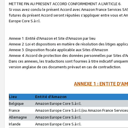
METTRE FIN AU PRESENT ACCORD CONFORMEMENT A L’ARTICLE 6.
Si vous avez conclu le présent Accord avec Amazon France Services SAS 
futures du présent Accord seront réputées s’appliquer entre vous et 
Europe Core S.à r.l.
Annexe 1 :Entité d’Amazon et Site d’Amazon par lieu
Annexe 2 :Loi et dispositions en matière de résolution des litiges appli
Annexe 3 :Disposition fiscale applicable aux Sites d’Amazon
Annexe 4 :Accord de protection des données personnelles par Sites d
Dans ces annexes, les traductions sont fournies à titre indicatif uniquem
version anglaise de ces documents prévaut en cas de contradiction.
ANNEXE 1 : ENTITE D’A
Lieu
Entité d’Amazon
Belgique
Amazon Europe Core S.à r.l.
France
Amazon Europe Core S.à r.l.(ou Amazon France Services 
Allemagne
Amazon Europe Core S.à r.l.
Irlande
Amazon Europe Core S.à r.l.