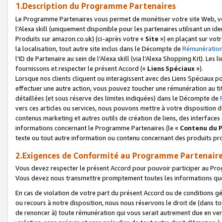
1.Description du Programme Partenaires
Le Programme Partenaires vous permet de monétiser votre site Web, vos 
l'Alexa skill (uniquement disponible pour les partenaires utilisant un 
Produits sur amazon.co.uk) (ci-après votre «
Site
») en plaçant sur votr
la localisation, tout autre site inclus dans le Décompte de
Rémunération
l'ID de Partenaire au sein de l'Alexa skill (via l'Alexa Shopping Kit). Le
fournissons et respecter le présent Accord («
Liens Spéciaux
»).
Lorsque nos clients cliquent ou interagissent avec des Liens Spéciaux p
effectuer une autre action, vous pouvez toucher une rémunération au ti
détaillées (et sous réserve des limites indiquées) dans le Décompte de
vers ces articles ou services, nous pouvons mettre à votre disposition d
contenus marketing et autres outils de création de liens, des interfaces
informations concernant le Programme Partenaires (le «
Contenu du 
texte ou tout autre information ou contenu concernant des produits prop
2.Exigences de Conformité au Programme Partenair
Vous devez respecter le présent Accord pour pouvoir participer au Pr
Vous devez nous transmettre promptement toutes les informations que
En cas de violation de votre part du présent Accord ou de conditions g
ou recours à notre disposition, nous nous réservons le droit de (dans 
de renoncer à) toute rémunération qui vous serait autrement due en ver