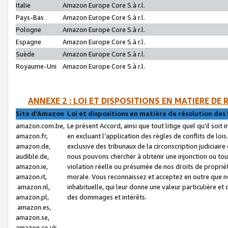
Italie
Amazon Europe Core S.à r.l.
Pays-Bas
Amazon Europe Core S.à r.l.
Pologne
Amazon Europe Core S.à r.l.
Espagne
Amazon Europe Core S.à r.l.
Suède
Amazon Europe Core S.à r.l.
Royaume-Uni
Amazon Europe Core S.à r.l.
ANNEXE 2 : LOI ET DISPOSITIONS EN MATIERE DE
Site d’Amazon
Loi et dispositions en matière de résolution des 
amazon.com.be,
Le présent Accord, ainsi que tout litige quel qu’il soi
amazon.fr,
en excluant l’application des règles de conflits de l
amazon.de,
exclusive des tribunaux de la circonscription judiciai
audible.de,
nous pouvons chercher à obtenir une injonction ou tou
amazon.ie,
violation réelle ou présumée de nos droits de proprié
amazon.it,
morale. Vous reconnaissez et acceptez en outre que n
amazon.nl,
inhabituelle, qui leur donne une valeur particulière 
amazon.pl,
des dommages et intérêts.
amazon.es,
amazon.se,
amazon.co.uk,