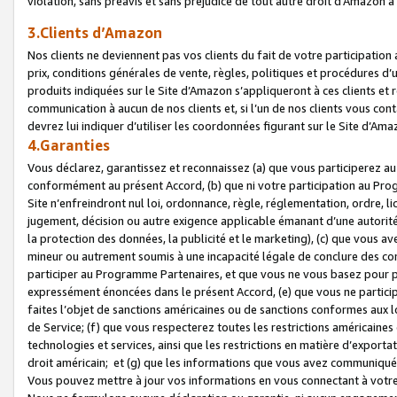
violation, sans préavis et sans préjudice de tout autre droit d’Amazo
3.Clients d’Amazon
Nos clients ne deviennent pas vos clients du fait de votre participati
prix, conditions générales de vente, règles, politiques et procédures d’u
produits indiquées sur le Site d’Amazon s’appliqueront à ces clients et
communication à aucun de nos clients et, si l’un de nos clients vous co
devrez lui indiquer d’utiliser les coordonnées figurant sur le Site d’Ama
4.Garanties
Vous déclarez, garantissez et reconnaissez (a) que vous participerez a
conformément au présent Accord, (b) que ni votre participation au Prog
Site n’enfreindront nul loi, ordonnance, règle, réglementation, ordre, li
jugement, décision ou autre exigence applicable émanant d’une autori
la protection des données, la publicité et le marketing), (c) que vous 
mineur ou autrement soumis à une incapacité légale de conclure des con
participer au Programme Partenaires, et que vous ne vous basez pour pr
expressément énoncées dans le présent Accord, (e) que vous ne particip
faites l’objet de sanctions américaines ou de sanctions conformes aux 
de Service; (f) que vous respecterez toutes les restrictions américaines
technologies et services, ainsi que les restrictions en matière d’exporta
droit américain; et (g) que les informations que vous avez communiqué
Vous pouvez mettre à jour vos informations en vous connectant à votre