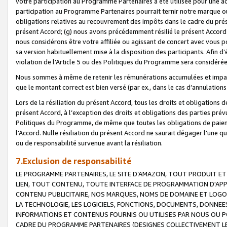
votre participation au Programme Partenaires a été utilisée pour une ac
participation au Programme Partenaires pourrait ternir notre marque ou
obligations relatives au recouvrement des impôts dans le cadre du prése
présent Accord; (g) nous avons précédemment résilié le présent Accord
nous considérons être votre affiliée ou agissant de concert avec vous 
sa version habituellement mise à la disposition des participants. Afin d’é
violation de l’Article 5 ou des Politiques du Programme sera considéré
Nous sommes à même de retenir les rémunérations accumulées et impayée
que le montant correct est bien versé (par ex., dans le cas d’annulations
Lors de la résiliation du présent Accord, tous les droits et obligations 
présent Accord, à l’exception des droits et obligations des parties prévus
Politiques du Programme, de même que toutes les obligations de paiement
l’Accord. Nulle résiliation du présent Accord ne saurait dégager l'une 
ou de responsabilité survenue avant la résiliation.
7.Exclusion de responsabilité
LE PROGRAMME PARTENAIRES, LE SITE D’AMAZON, TOUT PRODUIT ET 
LIEN, TOUT CONTENU, TOUTE INTERFACE DE PROGRAMMATION D'APP
CONTENU PUBLICITAIRE, NOS MARQUES, NOMS DE DOMAINE ET LOGOS
LA TECHNOLOGIE, LES LOGICIELS, FONCTIONS, DOCUMENTS, DONNEES
INFORMATIONS ET CONTENUS FOURNIS OU UTILISES PAR NOUS OU P
CADRE DU PROGRAMME PARTENAIRES (DESIGNES COLLECTIVEMENT LE