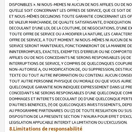
DISPONIBLES ». NI NOUS-MEMES NI AUCUN DE NOS AFFILIES OU D
QU’ELLE SOIT CONCERNANT LES OFFRES DE SERVICE, QUE CE SOIT DE
ET NOUS-MÊMES DECLINONS TOUTE GARANTIE CONCERNANT LES OFFRE
DE VALEUR MARCHANDE, DE QUALITE SATISFAISANTE, D’ADEQUATION
DECOULANT D’UNE LOI, DE LA COUTUME, DE NEGOCIATIONS, D’UNE
TOUTE OFFRE DE SERVICE OU A MODIFIER LA NATURE, LES CARACTERI
OFFRE DE SERVICE, A TOUT MOMENT. NI NOUS-MÊMES NI AUCUN DE 
SERVICE SERONT MAINTENUES, FONCTIONNERONT DE LA MANIERE DECR
ININTERROMPUES, EXACTES, EXEMPTES D’ERREUR OU NE COMPORT
AFFILIES OU DE NOS CONCEDANTS NE SERONS RESPONSABLES (A) DE
INTERRUPTIONS DE SERVICE, Y COMPRIS DE QUELCONQUES COUPURE
NON-AUTORISE A, OU MODIFICATION DE, OU SUPPRESSION, DESTRUC
TEXTE OU TOUT AUTRE INFORMATION OU CONTENU. AUCUN CONSEIL 
TOUT AUTRE PERSONNE PHYSIQUE OU MORALE OU QUE VOUS AURIEZ 
QUELCONQUE GARANTIE NON INDIQUEE EXPRESSEMENT DANS LE PRES
CONCEDANTS NE SERONS RESPONSABLES D’UNE QUELCONQUE COM
DOMMAGES ET INTERETS DECOULANT (X) D'UNE QUELCONQUE PERTE D
D'AUTRES BENEFICES, (Y) DE QUELCONQUES INVESTISSEMENTS, DEP
AU PROGRAMME PARTENAIRES OU (Z) DE TOUTE RESILIATION OU SU
DISPOSITION DE LA PRESENTE SECTION 7 N'AURA POUR EFFET D'EXC
LEGISLATION APPLICABLE INTERDIT LA LIMITATION OU L’EXCLUSION.
8.Limitations de responsabilité