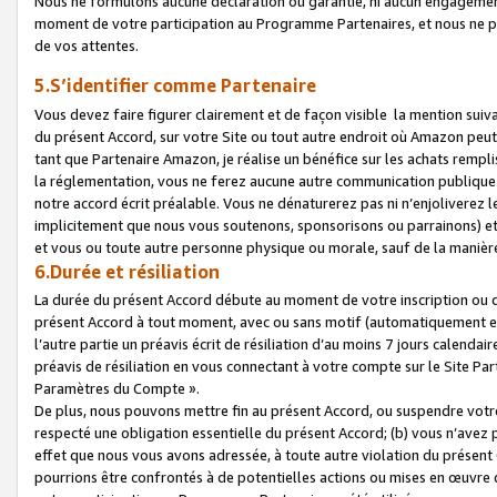
Nous ne formulons aucune déclaration ou garantie, ni aucun engagemen
moment de votre participation au Programme Partenaires, et nous ne p
de vos attentes.
5.S’identifier comme Partenaire
Vous devez faire figurer clairement et de façon visible la mention sui
du présent Accord, sur votre Site ou tout autre endroit où Amazon peut vo
tant que Partenaire Amazon, je réalise un bénéfice sur les achats remplis
la réglementation, vous ne ferez aucune autre communication publique
notre accord écrit préalable. Vous ne dénaturerez pas ni n’enjoliverez 
implicitement que nous vous soutenons, sponsorisons ou parrainons) et v
et vous ou toute autre personne physique ou morale, sauf de la manièr
6.Durée et résiliation
La durée du présent Accord débute au moment de votre inscription ou de
présent Accord à tout moment, avec ou sans motif (automatiquement et sa
l’autre partie un préavis écrit de résiliation d’au moins 7 jours calenda
préavis de résiliation en vous connectant à votre compte sur le Site Par
Paramètres du Compte ».
De plus, nous pouvons mettre fin au présent Accord, ou suspendre votre 
respecté une obligation essentielle du présent Accord; (b) vous n’avez p
effet que nous vous avons adressée, à toute autre violation du présen
pourrions être confrontés à de potentielles actions ou mises en œuvre 