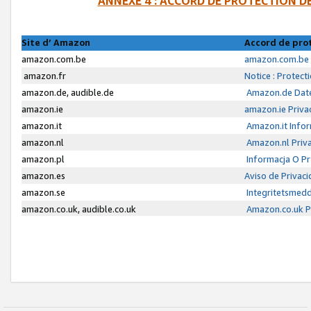
ANNEXE 4 : ACCORD DE PROTECTION 
Site d’ Amazon
Accord de pro
amazon.com.be
amazon.com.be 
amazon.fr
Notice : Protect
amazon.de, audible.de
Amazon.de Date
amazon.ie
amazon.ie Priva
amazon.it
Amazon.it Infor
amazon.nl
Amazon.nl Priva
amazon.pl
Informacja O P
amazon.es
Aviso de Privac
amazon.se
Integritetsmed
amazon.co.uk, audible.co.uk
Amazon.co.uk Pr