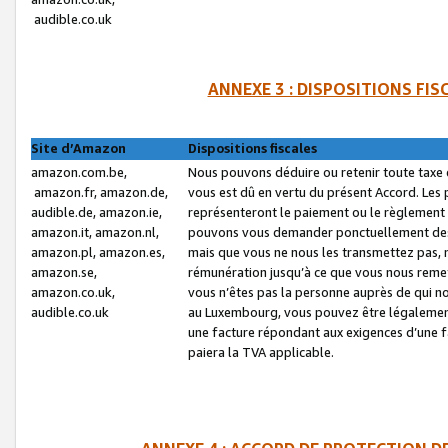
audible.co.uk
ANNEXE 3 : DISPOSITIONS FI
Site d’Amazon
Dispositions fiscales
amazon.com.be,
Nous pouvons déduire ou retenir toute taxe 
amazon.fr, amazon.de,
vous est dû en vertu du présent Accord. Les 
audible.de, amazon.ie,
représenteront le paiement ou le règlement 
amazon.it, amazon.nl,
pouvons vous demander ponctuellement des r
amazon.pl, amazon.es,
mais que vous ne nous les transmettez pas, n
amazon.se,
rémunération jusqu’à ce que vous nous reme
amazon.co.uk,
vous n’êtes pas la personne auprès de qui no
audible.co.uk
au Luxembourg, vous pouvez être légalement 
une facture répondant aux exigences d’une 
paiera la TVA applicable.