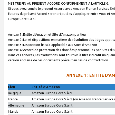
METTRE FIN AU PRESENT ACCORD CONFORMEMENT A L’ARTICLE 6.
Si vous avez conclu le présent Accord avec Amazon France Services SAS 
futures du présent Accord seront réputées s’appliquer entre vous et 
Europe Core S.à r.l.
Annexe 1 :Entité d’Amazon et Site d’Amazon par lieu
Annexe 2 :Loi et dispositions en matière de résolution des litiges appli
Annexe 3 :Disposition fiscale applicable aux Sites d’Amazon
Annexe 4 :Accord de protection des données personnelles par Sites d
Dans ces annexes, les traductions sont fournies à titre indicatif uniquem
version anglaise de ces documents prévaut en cas de contradiction.
ANNEXE 1 : ENTITE D’A
Lieu
Entité d’Amazon
Belgique
Amazon Europe Core S.à r.l.
France
Amazon Europe Core S.à r.l.(ou Amazon France Services 
Allemagne
Amazon Europe Core S.à r.l.
Irlande
Amazon Europe Core S.à r.l.