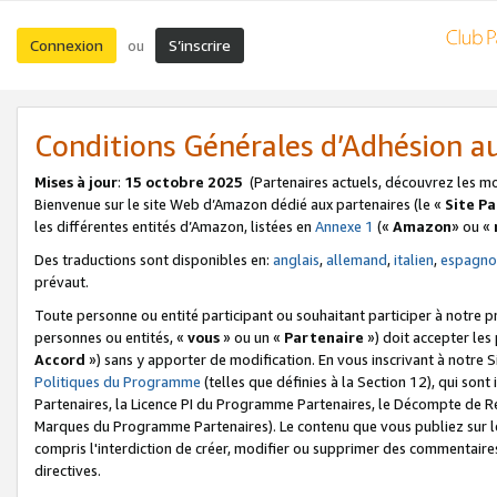
Connexion
S’inscrire
ou
Conditions Générales d’Adhésion 
Mises à jour
:
15 octobre 2025
(Partenaires actuels, découvrez les m
Bienvenue sur le site Web d’Amazon dédié aux partenaires (le «
Site P
les différentes entités d’Amazon, listées en
Annexe 1
(«
Amazon
» ou «
Des traductions sont disponibles en:
anglais
,
allemand
,
italien
,
espagno
prévaut.
Toute personne ou entité participant ou souhaitant participer à notre 
personnes ou entités, «
vous
» ou un «
Partenaire
») doit accepter le
Accord
») sans y apporter de modification. En vous inscrivant à notre Si
Politiques du Programme
(telles que définies à la Section 12), qui so
Partenaires, la Licence PI du Programme Partenaires, le Décompte de 
Marques du Programme Partenaires). Le contenu que vous publiez sur l
compris l'interdiction de créer, modifier ou supprimer des commentaires
directives.