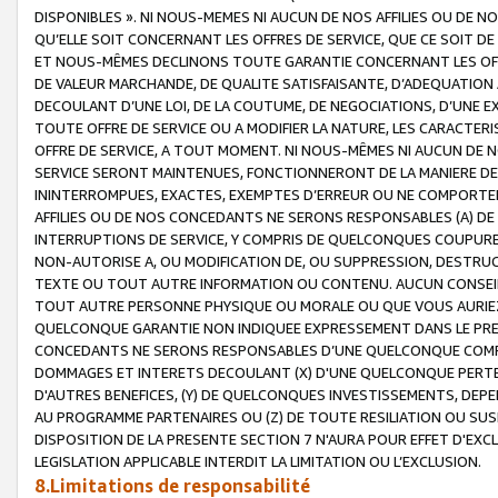
DISPONIBLES ». NI NOUS-MEMES NI AUCUN DE NOS AFFILIES OU D
QU’ELLE SOIT CONCERNANT LES OFFRES DE SERVICE, QUE CE SOIT DE
ET NOUS-MÊMES DECLINONS TOUTE GARANTIE CONCERNANT LES OFFRE
DE VALEUR MARCHANDE, DE QUALITE SATISFAISANTE, D’ADEQUATION
DECOULANT D’UNE LOI, DE LA COUTUME, DE NEGOCIATIONS, D’UNE
TOUTE OFFRE DE SERVICE OU A MODIFIER LA NATURE, LES CARACTERI
OFFRE DE SERVICE, A TOUT MOMENT. NI NOUS-MÊMES NI AUCUN DE 
SERVICE SERONT MAINTENUES, FONCTIONNERONT DE LA MANIERE DECR
ININTERROMPUES, EXACTES, EXEMPTES D’ERREUR OU NE COMPORT
AFFILIES OU DE NOS CONCEDANTS NE SERONS RESPONSABLES (A) DE
INTERRUPTIONS DE SERVICE, Y COMPRIS DE QUELCONQUES COUPURE
NON-AUTORISE A, OU MODIFICATION DE, OU SUPPRESSION, DESTRUC
TEXTE OU TOUT AUTRE INFORMATION OU CONTENU. AUCUN CONSEIL 
TOUT AUTRE PERSONNE PHYSIQUE OU MORALE OU QUE VOUS AURIEZ 
QUELCONQUE GARANTIE NON INDIQUEE EXPRESSEMENT DANS LE PRES
CONCEDANTS NE SERONS RESPONSABLES D’UNE QUELCONQUE COM
DOMMAGES ET INTERETS DECOULANT (X) D'UNE QUELCONQUE PERTE D
D'AUTRES BENEFICES, (Y) DE QUELCONQUES INVESTISSEMENTS, DEP
AU PROGRAMME PARTENAIRES OU (Z) DE TOUTE RESILIATION OU SU
DISPOSITION DE LA PRESENTE SECTION 7 N'AURA POUR EFFET D'EXC
LEGISLATION APPLICABLE INTERDIT LA LIMITATION OU L’EXCLUSION.
8.Limitations de responsabilité