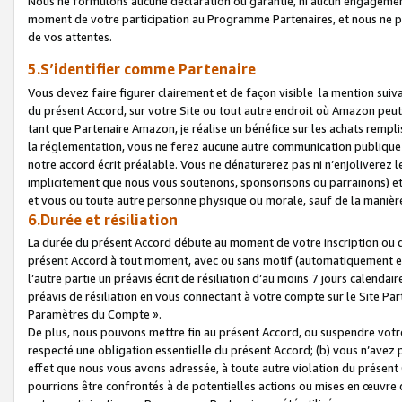
Nous ne formulons aucune déclaration ou garantie, ni aucun engagemen
moment de votre participation au Programme Partenaires, et nous ne p
de vos attentes.
5.S’identifier comme Partenaire
Vous devez faire figurer clairement et de façon visible la mention sui
du présent Accord, sur votre Site ou tout autre endroit où Amazon peut vo
tant que Partenaire Amazon, je réalise un bénéfice sur les achats remplis
la réglementation, vous ne ferez aucune autre communication publique
notre accord écrit préalable. Vous ne dénaturerez pas ni n’enjoliverez 
implicitement que nous vous soutenons, sponsorisons ou parrainons) et v
et vous ou toute autre personne physique ou morale, sauf de la manièr
6.Durée et résiliation
La durée du présent Accord débute au moment de votre inscription ou de
présent Accord à tout moment, avec ou sans motif (automatiquement et sa
l’autre partie un préavis écrit de résiliation d’au moins 7 jours calenda
préavis de résiliation en vous connectant à votre compte sur le Site Par
Paramètres du Compte ».
De plus, nous pouvons mettre fin au présent Accord, ou suspendre votre 
respecté une obligation essentielle du présent Accord; (b) vous n’avez p
effet que nous vous avons adressée, à toute autre violation du présen
pourrions être confrontés à de potentielles actions ou mises en œuvre 