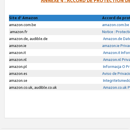
ANNEXE 4 : ACCORD DE PROTECTION 
Site d’ Amazon
Accord de pro
amazon.com.be
amazon.com.be 
amazon.fr
Notice : Protect
amazon.de, audible.de
Amazon.de Date
amazon.ie
amazon.ie Priva
amazon.it
Amazon.it Infor
amazon.nl
Amazon.nl Priva
amazon.pl
Informacja O P
amazon.es
Aviso de Privac
amazon.se
Integritetsmed
amazon.co.uk, audible.co.uk
Amazon.co.uk Pr