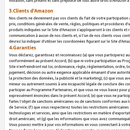
violation, sans préavis et sans préjudice de tout autre droit d’Amazo
3.Clients d’Amazon
Nos clients ne deviennent pas vos clients du fait de votre participati
prix, conditions générales de vente, règles, politiques et procédures d’u
produits indiquées sur le Site d’Amazon s’appliqueront à ces clients et
communication à aucun de nos clients et, si l’un de nos clients vous co
devrez lui indiquer d’utiliser les coordonnées figurant sur le Site d’Ama
4.Garanties
Vous déclarez, garantissez et reconnaissez (a) que vous participerez a
conformément au présent Accord, (b) que ni votre participation au Prog
Site n’enfreindront nul loi, ordonnance, règle, réglementation, ordre, li
jugement, décision ou autre exigence applicable émanant d’une autori
la protection des données, la publicité et le marketing), (c) que vous 
mineur ou autrement soumis à une incapacité légale de conclure des con
participer au Programme Partenaires, et que vous ne vous basez pour pr
expressément énoncées dans le présent Accord, (e) que vous ne particip
faites l’objet de sanctions américaines ou de sanctions conformes aux 
de Service; (f) que vous respecterez toutes les restrictions américaines
technologies et services, ainsi que les restrictions en matière d’exporta
droit américain; et (g) que les informations que vous avez communiqué
Vous pouvez mettre à jour vos informations en vous connectant à votre