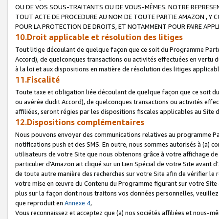
OU DE VOS SOUS-TRAITANTS OU DE VOUS-MÊMES. NOTRE REPRES
TOUT ACTE DE PROCEDURE AU NOM DE TOUTE PARTIE AMAZON , Y CO
POUR LA PROTECTION DE DROITS, ET NOTAMMENT POUR FAIRE APPL
10.Droit applicable et résolution des litiges
Tout litige découlant de quelque façon que ce soit du Programme Parte
Accord), de quelconques transactions ou activités effectuées en vertu d
à la loi et aux dispositions en matière de résolution des litiges applic
11.Fiscalité
Toute taxe et obligation liée découlant de quelque façon que ce soit 
ou avérée dudit Accord), de quelconques transactions ou activités effe
affiliées, seront régies par les dispositions fiscales applicables au Si
12.Dispositions complémentaires
Nous pouvons envoyer des communications relatives au programme Parten
notifications push et des SMS. En outre, nous sommes autorisés à (a) cont
utilisateurs de votre Site que nous obtenons grâce à votre affichage de
particulier d'Amazon ait cliqué sur un Lien Spécial de votre Site avant d
de toute autre manière des recherches sur votre Site afin de vérifier le re
votre mise en œuvre du Contenu du Programme figurant sur votre Site à
plus sur la façon dont nous traitons vos données personnelles, veuille
que reproduit en
Annexe 4
,
Vous reconnaissez et acceptez que (a) nos sociétés affiliées et nous-m