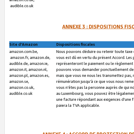
audible.co.uk
ANNEXE 3 : DISPOSITIONS FI
Site d’Amazon
Dispositions fiscales
amazon.com.be,
Nous pouvons déduire ou retenir toute taxe 
amazon.fr, amazon.de,
vous est dû en vertu du présent Accord. Les 
audible.de, amazon.ie,
représenteront le paiement ou le règlement 
amazon.it, amazon.nl,
pouvons vous demander ponctuellement des r
amazon.pl, amazon.es,
mais que vous ne nous les transmettez pas, n
amazon.se,
rémunération jusqu’à ce que vous nous reme
amazon.co.uk,
vous n’êtes pas la personne auprès de qui no
audible.co.uk
au Luxembourg, vous pouvez être légalement 
une facture répondant aux exigences d’une 
paiera la TVA applicable.