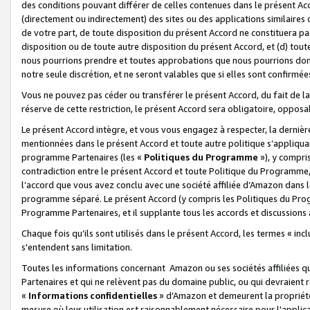
des conditions pouvant différer de celles contenues dans le présent Ac
(directement ou indirectement) des sites ou des applications similaires o
de votre part, de toute disposition du présent Accord ne constituera pa
disposition ou de toute autre disposition du présent Accord, et (d) tou
nous pourrions prendre et toutes approbations que nous pourrions donn
notre seule discrétion, et ne seront valables que si elles sont confirmée
Vous ne pouvez pas céder ou transférer le présent Accord, du fait de la 
réserve de cette restriction, le présent Accord sera obligatoire, opposab
Le présent Accord intègre, et vous vous engagez à respecter, la dernière 
mentionnées dans le présent Accord et toute autre politique s’appliqua
programme Partenaires (les «
Politiques du Programme
»), y compri
contradiction entre le présent Accord et toute Politique du Programme, 
l’accord que vous avez conclu avec une société affiliée d’Amazon dans 
programme séparé. Le présent Accord (y compris les Politiques du Progr
Programme Partenaires, et il supplante tous les accords et discussions 
Chaque fois qu’ils sont utilisés dans le présent Accord, les termes « in
s'entendent sans limitation.
Toutes les informations concernant Amazon ou ses sociétés affiliées 
Partenaires et qui ne relèvent pas du domaine public, ou qui devraient
«
Informations confidentielles
» d’Amazon et demeurent la propriété 
mesure où leur utilisation est raisonnablement nécessaire pour l'appli