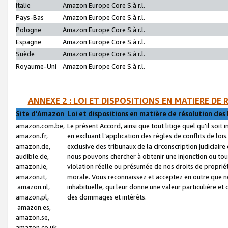
Italie
Amazon Europe Core S.à r.l.
Pays-Bas
Amazon Europe Core S.à r.l.
Pologne
Amazon Europe Core S.à r.l.
Espagne
Amazon Europe Core S.à r.l.
Suède
Amazon Europe Core S.à r.l.
Royaume-Uni
Amazon Europe Core S.à r.l.
ANNEXE 2 : LOI ET DISPOSITIONS EN MATIERE DE
Site d’Amazon
Loi et dispositions en matière de résolution des 
amazon.com.be,
Le présent Accord, ainsi que tout litige quel qu’il soi
amazon.fr,
en excluant l’application des règles de conflits de l
amazon.de,
exclusive des tribunaux de la circonscription judiciai
audible.de,
nous pouvons chercher à obtenir une injonction ou tou
amazon.ie,
violation réelle ou présumée de nos droits de proprié
amazon.it,
morale. Vous reconnaissez et acceptez en outre que n
amazon.nl,
inhabituelle, qui leur donne une valeur particulière 
amazon.pl,
des dommages et intérêts.
amazon.es,
amazon.se,
amazon.co.uk,