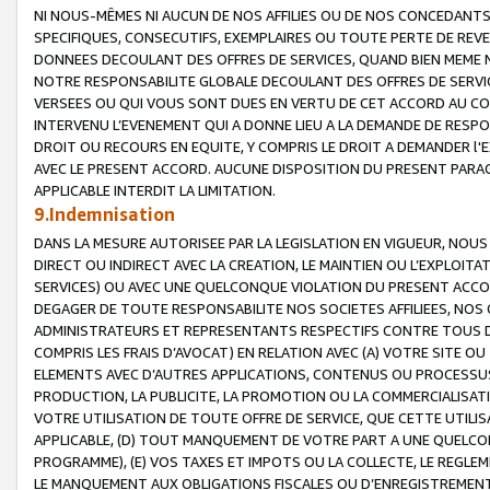
NI NOUS-MÊMES NI AUCUN DE NOS AFFILIES OU DE NOS CONCEDANT
SPECIFIQUES, CONSECUTIFS, EXEMPLAIRES OU TOUTE PERTE DE REVE
DONNEES DECOULANT DES OFFRES DE SERVICES, QUAND BIEN MEME N
NOTRE RESPONSABILITE GLOBALE DECOULANT DES OFFRES DE SERVI
VERSEES OU QUI VOUS SONT DUES EN VERTU DE CET ACCORD AU CO
INTERVENU L’EVENEMENT QUI A DONNE LIEU A LA DEMANDE DE RESP
DROIT OU RECOURS EN EQUITE, Y COMPRIS LE DROIT A DEMANDER l'
AVEC LE PRESENT ACCORD. AUCUNE DISPOSITION DU PRESENT PARAG
APPLICABLE INTERDIT LA LIMITATION.
9.Indemnisation
DANS LA MESURE AUTORISEE PAR LA LEGISLATION EN VIGUEUR, NO
DIRECT OU INDIRECT AVEC LA CREATION, LE MAINTIEN OU L’EXPLOIT
SERVICES) OU AVEC UNE QUELCONQUE VIOLATION DU PRESENT ACCO
DEGAGER DE TOUTE RESPONSABILITE NOS SOCIETES AFFILIEES, NOS 
ADMINISTRATEURS ET REPRESENTANTS RESPECTIFS CONTRE TOUS D
COMPRIS LES FRAIS D’AVOCAT) EN RELATION AVEC (A) VOTRE SITE O
ELEMENTS AVEC D’AUTRES APPLICATIONS, CONTENUS OU PROCESSUS, (
PRODUCTION, LA PUBLICITE, LA PROMOTION OU LA COMMERCIALISAT
VOTRE UTILISATION DE TOUTE OFFRE DE SERVICE, QUE CETTE UTILI
APPLICABLE, (D) TOUT MANQUEMENT DE VOTRE PART A UNE QUELCO
PROGRAMME), (E) VOS TAXES ET IMPOTS OU LA COLLECTE, LE REGLE
LE MANQUEMENT AUX OBLIGATIONS FISCALES OU D’ENREGISTREMENT 