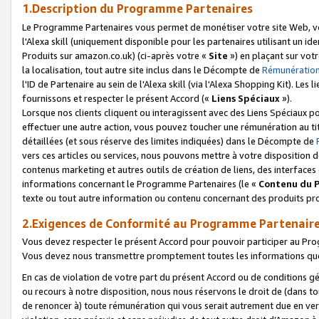
1.Description du Programme Partenaires
Le Programme Partenaires vous permet de monétiser votre site Web, vos 
l'Alexa skill (uniquement disponible pour les partenaires utilisant un 
Produits sur amazon.co.uk) (ci-après votre «
Site
») en plaçant sur votr
la localisation, tout autre site inclus dans le Décompte de
Rémunération
l'ID de Partenaire au sein de l'Alexa skill (via l'Alexa Shopping Kit). Le
fournissons et respecter le présent Accord («
Liens Spéciaux
»).
Lorsque nos clients cliquent ou interagissent avec des Liens Spéciaux p
effectuer une autre action, vous pouvez toucher une rémunération au ti
détaillées (et sous réserve des limites indiquées) dans le Décompte de
vers ces articles ou services, nous pouvons mettre à votre disposition d
contenus marketing et autres outils de création de liens, des interfaces
informations concernant le Programme Partenaires (le «
Contenu du 
texte ou tout autre information ou contenu concernant des produits prop
2.Exigences de Conformité au Programme Partenair
Vous devez respecter le présent Accord pour pouvoir participer au Pr
Vous devez nous transmettre promptement toutes les informations que
En cas de violation de votre part du présent Accord ou de conditions g
ou recours à notre disposition, nous nous réservons le droit de (dans 
de renoncer à) toute rémunération qui vous serait autrement due en ver