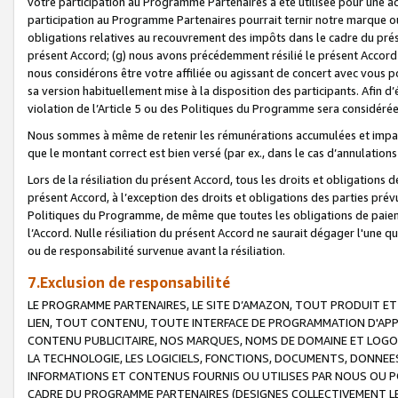
votre participation au Programme Partenaires a été utilisée pour une ac
participation au Programme Partenaires pourrait ternir notre marque ou
obligations relatives au recouvrement des impôts dans le cadre du prése
présent Accord; (g) nous avons précédemment résilié le présent Accord
nous considérons être votre affiliée ou agissant de concert avec vous 
sa version habituellement mise à la disposition des participants. Afin d’é
violation de l’Article 5 ou des Politiques du Programme sera considéré
Nous sommes à même de retenir les rémunérations accumulées et impayée
que le montant correct est bien versé (par ex., dans le cas d’annulations
Lors de la résiliation du présent Accord, tous les droits et obligations 
présent Accord, à l’exception des droits et obligations des parties prévus
Politiques du Programme, de même que toutes les obligations de paiement
l’Accord. Nulle résiliation du présent Accord ne saurait dégager l'une 
ou de responsabilité survenue avant la résiliation.
7.Exclusion de responsabilité
LE PROGRAMME PARTENAIRES, LE SITE D’AMAZON, TOUT PRODUIT ET 
LIEN, TOUT CONTENU, TOUTE INTERFACE DE PROGRAMMATION D'APP
CONTENU PUBLICITAIRE, NOS MARQUES, NOMS DE DOMAINE ET LOGOS
LA TECHNOLOGIE, LES LOGICIELS, FONCTIONS, DOCUMENTS, DONNEES
INFORMATIONS ET CONTENUS FOURNIS OU UTILISES PAR NOUS OU P
CADRE DU PROGRAMME PARTENAIRES (DESIGNES COLLECTIVEMENT LE