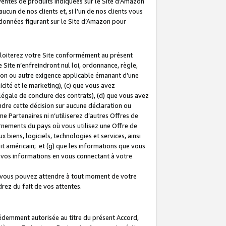
 ventes de produits indiquées sur le Site d’Amazon
cun de nos clients et, si l’un de nos clients vous
rdonnées figurant sur le Site d’Amazon pour
ploiterez votre Site conformément au présent
 Site n’enfreindront nul loi, ordonnance, règle,
ision ou autre exigence applicable émanant d’une
ité et le marketing), (c) que vous avez
égale de conclure des contrats), (d) que vous avez
dre cette décision sur aucune déclaration ou
 Partenaires ni n’utiliserez d’autres Offres de
ernements du pays où vous utilisez une Offre de
 biens, logiciels, technologies et services, ainsi
oit américain; et (g) que les informations que vous
vos informations en vous connectant à votre
e vous pouvez attendre à tout moment de votre
rez du fait de vos attentes.
cédemment autorisée au titre du présent Accord,