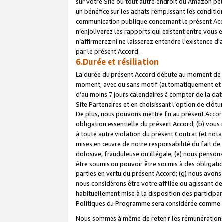
sur votre Site ou tout autre endroit où Amazon peut
un bénéfice sur les achats remplissant les conditio
communication publique concernant le présent Acco
n’enjoliverez les rapports qui existent entre vou
n’affirmerez ni ne laisserez entendre l'existence 
par le présent Accord.
6.Durée et résiliation
La durée du présent Accord débute au moment de vo
moment, avec ou sans motif (automatiquement et sans
d’au moins 7 jours calendaires à compter de la dat
Site Partenaires et en choisissant l’option de clô
De plus, nous pouvons mettre fin au présent Accord
obligation essentielle du présent Accord; (b) vous
à toute autre violation du présent Contrat (et no
mises en œuvre de notre responsabilité du fait de 
dolosive, frauduleuse ou illégale; (e) nous penso
être soumis ou pouvoir être soumis à des obligati
parties en vertu du présent Accord; (g) nous avon
nous considérons être votre affiliée ou agissant 
habituellement mise à la disposition des participants
Politiques du Programme sera considérée comme la 
Nous sommes à même de retenir les rémunérations 