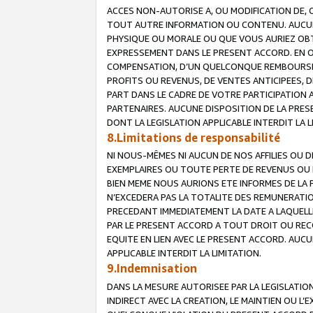
ACCES NON-AUTORISE A, OU MODIFICATION DE, 
TOUT AUTRE INFORMATION OU CONTENU. AUCUN
PHYSIQUE OU MORALE OU QUE VOUS AURIEZ OBT
EXPRESSEMENT DANS LE PRESENT ACCORD. EN 
COMPENSATION, D’UN QUELCONQUE REMBOURSE
PROFITS OU REVENUS, DE VENTES ANTICIPEES, 
PART DANS LE CADRE DE VOTRE PARTICIPATION
PARTENAIRES. AUCUNE DISPOSITION DE LA PRES
DONT LA LEGISLATION APPLICABLE INTERDIT LA L
8.Limitations de responsabilité
NI NOUS-MÊMES NI AUCUN DE NOS AFFILIES OU
EXEMPLAIRES OU TOUTE PERTE DE REVENUS OU 
BIEN MEME NOUS AURIONS ETE INFORMES DE LA 
N’EXCEDERA PAS LA TOTALITE DES REMUNERATI
PRECEDANT IMMEDIATEMENT LA DATE A LAQUELLE
PAR LE PRESENT ACCORD A TOUT DROIT OU REC
EQUITE EN LIEN AVEC LE PRESENT ACCORD. AUC
APPLICABLE INTERDIT LA LIMITATION.
9.Indemnisation
DANS LA MESURE AUTORISEE PAR LA LEGISLATI
INDIRECT AVEC LA CREATION, LE MAINTIEN OU L