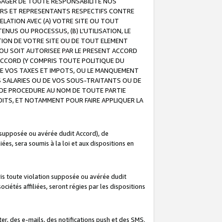
GAGER DE TOUTE RESPONSABILITE NOS
EURS ET REPRESENTANTS RESPECTIFS CONTRE
ELATION AVEC (A) VOTRE SITE OU TOUT
ENUS OU PROCESSUS, (B) L’UTILISATION, LE
ATION DE VOTRE SITE OU DE TOUT ELEMENT
E OU SOIT AUTORISEE PAR LE PRESENT ACCORD
ACCORD (Y COMPRIS TOUTE POLITIQUE DU
DE VOS TAXES ET IMPOTS, OU LE MANQUEMENT
OS SALARIES OU DE VOS SOUS-TRAITANTS OU DE
DE PROCEDURE AU NOM DE TOUTE PARTIE
OITS, ET NOTAMMENT POUR FAIRE APPLIQUER LA
 supposée ou avérée dudit Accord), de
ées, sera soumis à la loi et aux dispositions en
is toute violation supposée ou avérée dudit
iétés affiliées, seront régies par les dispositions
r, des e-mails, des notifications push et des SMS.