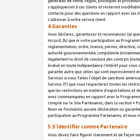
générales de vente, règles, politiques et procédure
s’appliqueront à ces clients et resteront modifiabl
contacte pour des questions en rapport avec ses in
s’adresser à notre service client.
4.Garanties
Vous déclarez, garantissez et reconnaissez (a) qu
Accord, (b) que ni votre participation au Programme
réglementation, ordre, licence, permis, directive,
autorité gouvernementale compétente (notamment le
légalement le droit de conclure des contrats (not
évalué en toute indépendance l’intérêt pour vous 
garantie autre que celles qui sont expressément én
Services si vous faites l’objet de sanctions amér
Service; (f) que vous respecterez toutes les restri
que les restrictions en matière d’exportations et d
avez communiquées en rapport avec le Programme P
compte sur le Site Partenaires, dans la section «
Nous ne formulons aucune déclaration ou garantie
participation au Programme Partenaires, et nous n
5.S’identifier comme Partenaire
Vous devez faire figurer clairement et de façon vi