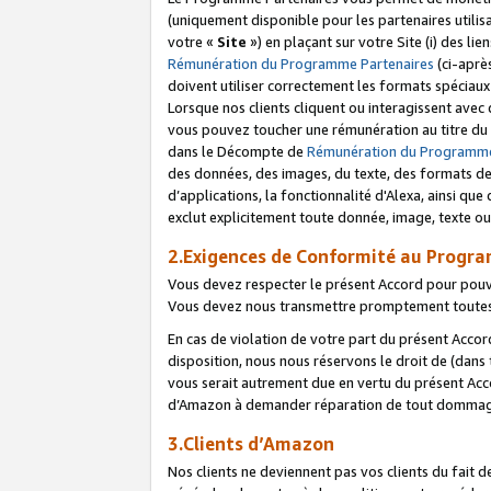
(uniquement disponible pour les partenaires utilis
votre «
Site
») en plaçant sur votre Site (i) des li
Rémunération du Programme Partenaires
(ci-aprè
doivent utiliser correctement les formats spéciaux
Lorsque nos clients cliquent ou interagissent avec
vous pouvez toucher une rémunération au titre du p
dans le Décompte de
Rémunération du Programme
des données, des images, du texte, des formats de 
d’applications, la fonctionnalité d'Alexa, ainsi q
exclut explicitement toute donnée, image, texte ou
2.Exigences de Conformité au Progr
Vous devez respecter le présent Accord pour pouv
Vous devez nous transmettre promptement toutes 
En cas de violation de votre part du présent Accor
disposition, nous nous réservons le droit de (dans
vous serait autrement due en vertu du présent Accor
d’Amazon à demander réparation de tout dommag
3.Clients d’Amazon
Nos clients ne deviennent pas vos clients du fait 