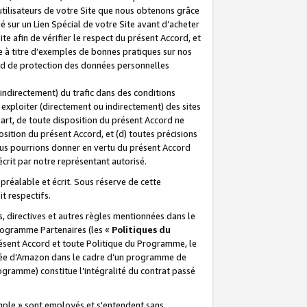
 utilisateurs de votre Site que nous obtenons grâce
é sur un Lien Spécial de votre Site avant d’acheter
te afin de vérifier le respect du présent Accord, et
te à titre d’exemples de bonnes pratiques sur nos
ord de protection des données personnelles
indirectement) du trafic dans des conditions
exploiter (directement ou indirectement) des sites
 part, de toute disposition du présent Accord ne
osition du présent Accord, et (d) toutes précisions
ous pourrions donner en vertu du présent Accord
écrit par notre représentant autorisé.
préalable et écrit. Sous réserve de cette
it respectifs.
s, directives et autres règles mentionnées dans le
programme Partenaires (les «
Politiques du
résent Accord et toute Politique du Programme, le
iliée d’Amazon dans le cadre d’un programme de
ogramme) constitue l’intégralité du contrat passé
xemple » sont employés et s'entendent sans