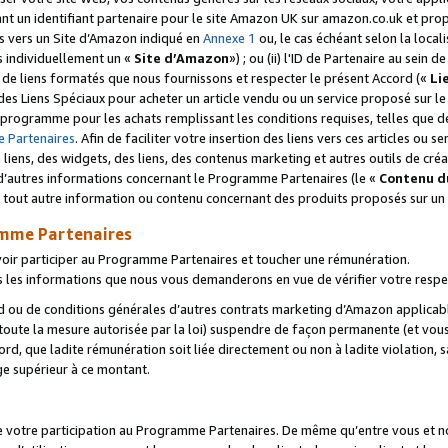
ant un identifiant partenaire pour le site Amazon UK sur amazon.co.uk et pro
ens vers un Site d’Amazon indiqué en
Annexe 1
ou, le cas échéant selon la local
s individuellement un «
Site d’Amazon
») ; ou (ii) l'ID de Partenaire au sein de
 de liens formatés que nous fournissons et respecter le présent Accord («
Li
 des Liens Spéciaux pour acheter un article vendu ou un service proposé sur l
rogramme pour les achats remplissant les conditions requises, telles que dét
 Partenaires
. Afin de faciliter votre insertion des liens vers ces articles ou
liens, des widgets, des liens, des contenus marketing et autres outils de cré
ue d’autres informations concernant le Programme Partenaires (le «
Contenu d
 tout autre information ou contenu concernant des produits proposés sur un s
amme Partenaires
oir participer au Programme Partenaires et toucher une rémunération.
les informations que nous vous demanderons en vue de vérifier votre respe
d ou de conditions générales d’autres contrats marketing d’Amazon applicable
 toute la mesure autorisée par la loi) suspendre de façon permanente (et vou
d, que ladite rémunération soit liée directement ou non à ladite violation, s
e supérieur à ce montant.
de votre participation au Programme Partenaires. De même qu’entre vous et nou