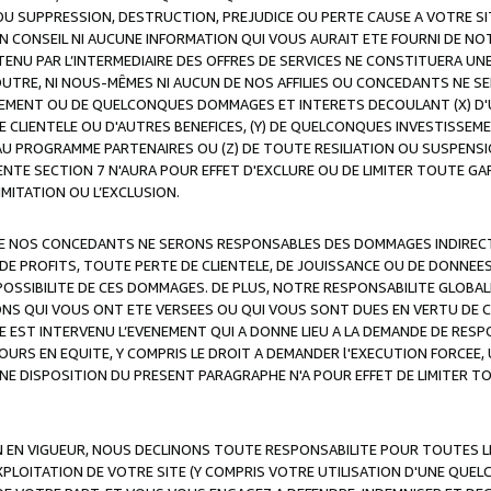
OU SUPPRESSION, DESTRUCTION, PREJUDICE OU PERTE CAUSE A VOTRE SI
 CONSEIL NI AUCUNE INFORMATION QUI VOUS AURAIT ETE FOURNI DE N
ENU PAR L’INTERMEDIAIRE DES OFFRES DE SERVICES NE CONSTITUERA U
OUTRE, NI NOUS-MÊMES NI AUCUN DE NOS AFFILIES OU CONCEDANTS NE
MENT OU DE QUELCONQUES DOMMAGES ET INTERETS DECOULANT (X) D'
DE CLIENTELE OU D'AUTRES BENEFICES, (Y) DE QUELCONQUES INVESTISS
 AU PROGRAMME PARTENAIRES OU (Z) DE TOUTE RESILIATION OU SUSPENS
ENTE SECTION 7 N'AURA POUR EFFET D'EXCLURE OU DE LIMITER TOUTE G
IMITATION OU L’EXCLUSION.
 DE NOS CONCEDANTS NE SERONS RESPONSABLES DES DOMMAGES INDIRECTS
DE PROFITS, TOUTE PERTE DE CLIENTELE, DE JOUISSANCE OU DE DONNEE
POSSIBILITE DE CES DOMMAGES. DE PLUS, NOTRE RESPONSABILITE GLOBA
ONS QUI VOUS ONT ETE VERSEES OU QUI VOUS SONT DUES EN VERTU DE
 EST INTERVENU L’EVENEMENT QUI A DONNE LIEU A LA DEMANDE DE RESP
OURS EN EQUITE, Y COMPRIS LE DROIT A DEMANDER l'EXECUTION FORCEE
UNE DISPOSITION DU PRESENT PARAGRAPHE N'A POUR EFFET DE LIMITER T
ON EN VIGUEUR, NOUS DECLINONS TOUTE RESPONSABILITE POUR TOUTES 
’EXPLOITATION DE VOTRE SITE (Y COMPRIS VOTRE UTILISATION D'UNE QUE