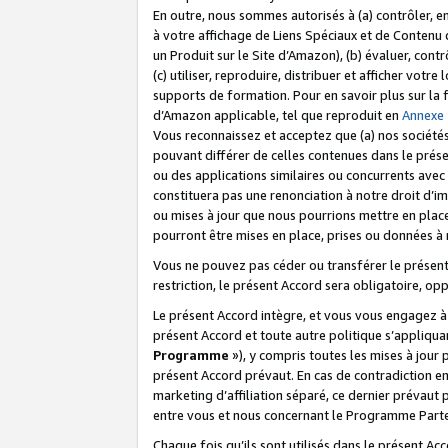
En outre, nous sommes autorisés à (a) contrôler, en
à votre affichage de Liens Spéciaux et de Contenu d
un Produit sur le Site d’Amazon), (b) évaluer, contr
(c) utiliser, reproduire, distribuer et afficher vo
supports de formation. Pour en savoir plus sur la
d’Amazon applicable, tel que reproduit en
Annexe
Vous reconnaissez et acceptez que (a) nos sociétés
pouvant différer de celles contenues dans le prése
ou des applications similaires ou concurrents avec 
constituera pas une renonciation à notre droit d’im
ou mises à jour que nous pourrions mettre en pla
pourront être mises en place, prises ou données à n
Vous ne pouvez pas céder ou transférer le présent 
restriction, le présent Accord sera obligatoire, op
Le présent Accord intègre, et vous vous engagez à r
présent Accord et toute autre politique s’appliqu
Programme
»), y compris toutes les mises à jour
présent Accord prévaut. En cas de contradiction e
marketing d’affiliation séparé, ce dernier prévaut
entre vous et nous concernant le Programme Partena
Chaque fois qu’ils sont utilisés dans le présent Ac