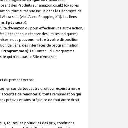
posant des Produits sur amazon.co.uk) (ci-après
isation, tout autre site inclus dans le Décompte de
 l'Alexa skill (via l'Alexa Shopping Kit). Les liens
ens Spéciaux
»).
e Site d’Amazon ou pour effectuer une autre action,
aillées (et sous réserve des limites indiquées)
 services, nous pouvons mettre à votre disposition
ation de liens, des interfaces de programmation
u Programme
»). Le Contenu du Programme
ite qui n’est pas le Site d’Amazon.
ct du présent Accord.
s, en sus de tout autre droit ou recours à notre
s acceptez de renoncer à) toute rémunération qui
ans préavis et sans préjudice de tout autre droit
s, toutes les politiques des prix, conditions