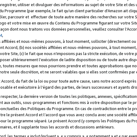
registrer, utiliser et divulguer des informations au sujet de votre Site et des
u Programme (par exemple, le fait qu’un client particulier d'Amazon ait cliqu
ôler, parcourir et effectuer de toute autre manière des recherches sur votre Si
tre logo et votre mise en œuvre du Contenu du Programme figurant sur votre Si
 façon dont nous traitons vos données personnelles, veuillez consulter l’Acc
 4
,
 affiliées et nous-mêmes pouvons, à tout moment, solliciter (directement ou 
nt Accord, (b) nos sociétés affiliées et nous-mêmes pouvons, à tout moment, 
votre Site, (c) le fait que nous n’imposions pas la stricte exécution, de votre
poser ultérieurement l’exécution de ladite disposition ou de toute autre disp
ce, toutes mesures que nous pourrions prendre et toutes approbations que n
otre seule discrétion, et ne seront valables que si elles sont confirmées par 
Accord, du fait de la loi ou pour toute autre cause, sans notre accord exprès 
posable et exécutoire à l’égard des parties, de leurs successeurs et ayants dro
especter, la dernière version de toutes les politiques, annexes, spécification
ant aux outils, sous-programmes et fonctions mis à votre disposition par le 
 ponctuelles des Politiques du Programme. En cas de contradiction entre le p
ntre le présent Accord et l’accord que vous avez conclu avec une société aff
 pour le programme séparé. Le présent Accord (y compris les Politiques du Pr
ires, et il supplante tous les accords et discussions antérieurs.
cord, les termes « inclut/incluent », « y compris », « notamment » et « par e