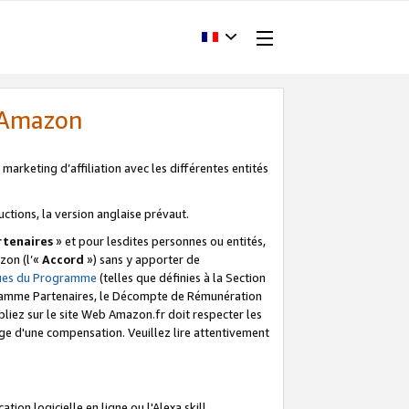
d'Amazon
marketing d’affiliation avec les différentes entités
uctions, la version anglaise prévaut.
tenaires
» et pour lesdites personnes ou entités,
zon (l’«
Accord
») sans y apporter de
ques du Programme
(telles que définies à la Section
ogramme Partenaires, le Décompte de Rémunération
iez sur le site Web Amazon.fr doit respecter les
ge d'une compensation. Veuillez lire attentivement
on logicielle en ligne ou l'Alexa skill