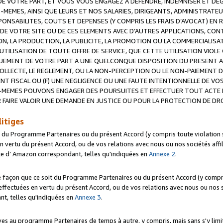
 VOTRE PART, ET VOUS VOUS ENGAGEZ A DEFENDRE, INDEMNISER ET DE
-MEMES, AINSI QUE LEURS ET NOS SALARIES, DIRIGEANTS, ADMINISTRAT
NSABILITES, COUTS ET DEPENSES (Y COMPRIS LES FRAIS D’AVOCAT) EN R
 DE VOTRE SITE OU DE CES ELEMENTS AVEC D’AUTRES APPLICATIONS, CONT
ON, LA PRODUCTION, LA PUBLICITE, LA PROMOTION OU LA COMMERCIALIS
UTILISATION DE TOUTE OFFRE DE SERVICE, QUE CETTE UTILISATION VIOL
NQUEMENT DE VOTRE PART A UNE QUELCONQUE DISPOSITION DU PRESENT 
COLLECTE, LE REGLEMENT, OU LA NON-PERCEPTION OU LE NON-PAIEMENT 
NT FISCAL OU (F) UNE NEGLIGENCE OU UNE FAUTE INTENTIONNELLE DE V
MEMES POUVONS ENGAGER DES POURSUITES ET EFFECTUER TOUT ACTE 
 FAIRE VALOIR UNE DEMANDE EN JUSTICE OU POUR LA PROTECTION DE DR
litiges
t du Programme Partenaires ou du présent Accord (y compris toute violation
 vertu du présent Accord, ou de vos relations avec nous ou nos sociétés affili
ite d’ Amazon correspondant, telles qu'indiquées en
Annexe 2
.
e façon que ce soit du Programme Partenaires ou du présent Accord (y compr
ffectuées en vertu du présent Accord, ou de vos relations avec nous ou nos soc
nt, telles qu'indiquées en
Annexe 3
.
 au programme Partenaires de temps à autre, y compris, mais sans s'y limite