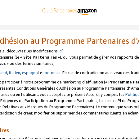
’Adhésion au Programme Partenaires 
els, découvrez les modifications
ici
).
enaires (le «
Site Partenaires
»), qui vous permet de gérer vos rapports de 
ous
» ou des termes similaires).
mand
,
italien
,
espagnol
et
polonais
. En cas de contradiction au niveau des trad
t participer à notre programme de marketing d’affiliation («
Programme Par
 présentes Conditions Générales d’Adhésion au Programme Partenaires d’ Ama
naires ou en l’utilisant, vous acceptez le présent Accord, y compris les
Politi
s Exigences de Participation au Programme Partenaires, la Licence PI du Pr
s Relatives aux Marques du Programme Partenaires). Le contenu que vous publ
erdiction de créer, modifier ou supprimer des commentaires clients en échan
ires
votre site Web, vos contenus générés sur les réseaux sociaux, votre applicati