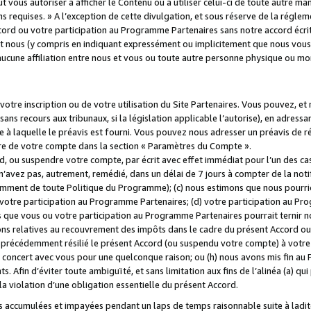
 vous autoriser à afficher le Contenu ou à utiliser celui-ci de toute autre man
ns requises. » A l’exception de cette divulgation, et sous réserve de la régle
rd ou votre participation au Programme Partenaires sans notre accord écrit
s et nous (y compris en indiquant expressément ou implicitement que nous vou
d'aucune affiliation entre nous et vous ou toute autre personne physique ou m
tre inscription ou de votre utilisation du Site Partenaires. Vous pouvez, et
 recours aux tribunaux, si la législation applicable l’autorise), en adressant 
e à laquelle le préavis est fourni. Vous pouvez nous adresser un préavis de r
ture de votre compte dans la section « Paramètres du Compte ».
, ou suspendre votre compte, par écrit avec effet immédiat pour l’un des cas
 n’avez pas, autrement, remédié, dans un délai de 7 jours à compter de la noti
tamment de toute Politique du Programme); (c) nous estimons que nous pourrio
votre participation au Programme Partenaires; (d) votre participation au Pro
ns que vous ou votre participation au Programme Partenaires pourrait ternir 
ons relatives au recouvrement des impôts dans le cadre du présent Accord ou 
s précédemment résilié le présent Accord (ou suspendu votre compte) à votre
de concert avec vous pour une quelconque raison; ou (h) nous avons mis fin a
. Afin d’éviter toute ambiguïté, et sans limitation aux fins de l’alinéa (a) qui
violation d’une obligation essentielle du présent Accord.
accumulées et impayées pendant un laps de temps raisonnable suite à ladite