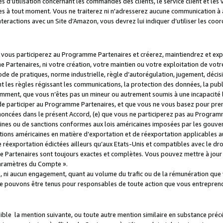
s d’utilisation concernant les commandes des clients, le service client et les
es à tout moment. Vous ne traiterez ni n'adresserez aucune communication à au
teractions avec un Site d’Amazon, vous devrez lui indiquer d’utiliser les coo
e vous participerez au Programme Partenaires et créerez, maintiendrez et ex
 Partenaires, ni votre création, votre maintien ou votre exploitation de votre
 code de pratiques, norme industrielle, règle d’autorégulation, jugement, déc
s règles régissant les communications, la protection des données, la public
amment, que vous n’êtes pas un mineur ou autrement soumis à une incapacité l
de participer au Programme Partenaires, et que vous ne vous basez pour pren
oncées dans le présent Accord, (e) que vous ne participerez pas au Programme
icaines ou de sanctions conformes aux lois américaines imposées par les gouv
ctions américaines en matière d’exportation et de réexportation applicables aux
e réexportation édictées ailleurs qu’aux Etats-Unis et compatibles avec le dr
artenaires sont toujours exactes et complètes. Vous pouvez mettre à jour 
 Paramètres du Compte ».
, ni aucun engagement, quant au volume du trafic ou de la rémunération qu
e pouvons être tenus pour responsables de toute action que vous entreprend
sible la mention suivante, ou toute autre mention similaire en substance pré