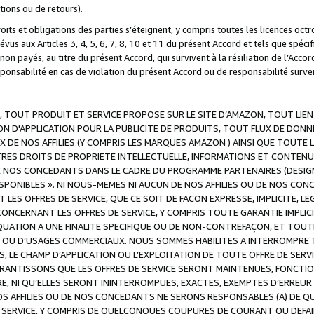
ations ou de retours).
droits et obligations des parties s’éteignent, y compris toutes les licences oc
révus aux Articles 3, 4, 5, 6, 7, 8, 10 et 11 du présent Accord et tels que sp
n payés, au titre du présent Accord, qui survivent à la résiliation de l’Accord
onsabilité en cas de violation du présent Accord ou de responsabilité survenu
, TOUT PRODUIT ET SERVICE PROPOSE SUR LE SITE D’AMAZON, TOUT LIEN
 D'APPLICATION POUR LA PUBLICITE DE PRODUITS, TOUT FLUX DE DONN
DE NOS AFFILIES (Y COMPRIS LES MARQUES AMAZON ) AINSI QUE TOUTE L
RES DROITS DE PROPRIETE INTELLECTUELLE, INFORMATIONS ET CONTENU
DE NOS CONCEDANTS DANS LE CADRE DU PROGRAMME PARTENAIRES (DESIG
E DISPONIBLES ». NI NOUS-MEMES NI AUCUN DE NOS AFFILIES OU DE NOS
LES OFFRES DE SERVICE, QUE CE SOIT DE FACON EXPRESSE, IMPLICITE, L
CERNANT LES OFFRES DE SERVICE, Y COMPRIS TOUTE GARANTIE IMPLICIT
QUATION A UNE FINALITE SPECIFIQUE OU DE NON-CONTREFAÇON, ET TOUTE
 OU D’USAGES COMMERCIAUX. NOUS SOMMES HABILITES A INTERROMPRE TO
S, LE CHAMP D’APPLICATION OU L’EXPLOITATION DE TOUTE OFFRE DE SER
ARANTISSONS QUE LES OFFRES DE SERVICE SERONT MAINTENUES, FONCTIO
ERE, NI QU’ELLES SERONT ININTERROMPUES, EXACTES, EXEMPTES D’ER
S AFFILIES OU DE NOS CONCEDANTS NE SERONS RESPONSABLES (A) DE QU
E SERVICE, Y COMPRIS DE QUELCONQUES COUPURES DE COURANT OU DEFAI