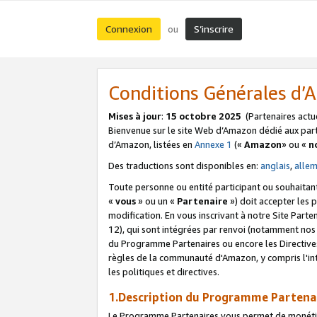
Connexion
S’inscrire
ou
Conditions Générales d
Mises à jour
:
15 octobre 2025
(Partenaires actu
Bienvenue sur le site Web d’Amazon dédié aux part
d’Amazon, listées en
Annexe 1
(«
Amazon
» ou «
n
Des traductions sont disponibles en:
anglais
,
alle
Toute personne ou entité participant ou souhaitan
«
vous
» ou un «
Partenaire
») doit accepter les
modification. En vous inscrivant à notre Site Parte
12), qui sont intégrées par renvoi (notamment no
du Programme Partenaires ou encore les Directive
règles de la communauté d'Amazon, y compris l'int
les politiques et directives.
1.Description du Programme Partena
Le Programme Partenaires vous permet de monétiser 