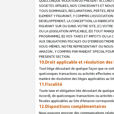
QUELCONQUE VIOLATION DU PRESENT ACCORD DE
SOCIETES AFFILIEES, NOS CONCEDANTS ET NOUS
TOUS DOMMAGES, RECLAMATIONS, PERTES, RESPO
ELEMENT Y FIGURANT, Y COMPRIS L’ASSOCIATION
DEVELOPPEMENT, LA CONCEPTION, LA FABRICATI
FIGURANT SUR OU DANS VOTRE SITE, (C) VOTRE 
OU LA LEGISLATION APPLICABLE, (D) TOUT MA
PROGRAMME), (E) VOS TAXES ET IMPOTS OU LA 
AUX OBLIGATIONS FISCALES OU D’ENREGISTREME
VOUS-MÊMES. NOTRE REPRESENTANT OU NOUS-
AMAZON , Y COMPRIS PAR MANDAT SPECIAL POUR
PRESENTE SECTION.
10.Droit applicable et résolution des 
Tout litige découlant de quelque façon que ce soi
quelconques transactions ou activités effectuées en
matière de résolution des litiges applicables au S
11.Fiscalité
Toute taxe et obligation liée découlant de quelqu
Accord), de quelconques transactions ou activités e
fiscales applicables au Site d’Amazon corresponda
12.Dispositions complémentaires
Nous pouvons envoyer des communications relatives