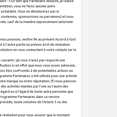
ière : « En tant que Partenaire Amazon, je réalise
mentation, vous ne ferez aucune autre
 préalable. Vous ne dénaturerez pas ni
s soutenons, sponsorisons ou parrainons) et vous
orale, sauf de la manière expressément autorisée
 nous pouvons, mettre fin au présent Accord à tout
à l’autre partie un préavis écrit de résiliation
ésiliation en vous connectant à votre compte sur le
 suivants: (a) vous n’avez pas respecté une
fication à cet effet que nous vous avons adressée,
ns être confrontés à de potentielles actions ou
gramme Partenaires a été utilisée pour une activité
notre marque ou notre réputation; (f) nous pensons
des activités menées par l’une ou l’autre des
 égard ou à l'égard de toute autre personne que
u Programme Partenaires dans sa version
 précède, toute violation de l’Article 5 ou des
 résiliation pour nous assurer que le montant