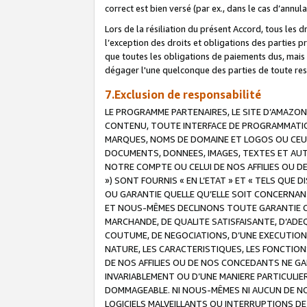
correct est bien versé (par ex., dans le cas d’annul
Lors de la résiliation du présent Accord, tous les 
l’exception des droits et obligations des parties p
que toutes les obligations de paiements dus, mais no
dégager l'une quelconque des parties de toute resp
7.Exclusion de responsabilité
LE PROGRAMME PARTENAIRES, LE SITE D’AMAZON
CONTENU, TOUTE INTERFACE DE PROGRAMMATION
MARQUES, NOMS DE DOMAINE ET LOGOS OU CEUX 
DOCUMENTS, DONNEES, IMAGES, TEXTES ET AUT
NOTRE COMPTE OU CELUI DE NOS AFFILIES OU 
») SONT FOURNIS « EN L’ETAT » ET « TELS QU
OU GARANTIE QUELLE QU’ELLE SOIT CONCERNANT 
ET NOUS-MÊMES DECLINONS TOUTE GARANTIE CON
MARCHANDE, DE QUALITE SATISFAISANTE, D’ADE
COUTUME, DE NEGOCIATIONS, D’UNE EXECUTION
NATURE, LES CARACTERISTIQUES, LES FONCTION
DE NOS AFFILIES OU DE NOS CONCEDANTS NE G
INVARIABLEMENT OU D’UNE MANIERE PARTICULI
DOMMAGEABLE. NI NOUS-MÊMES NI AUCUN DE NO
LOGICIELS MALVEILLANTS OU INTERRUPTIONS D