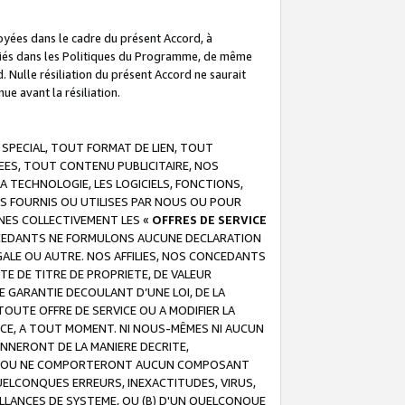
troyées dans le cadre du présent Accord, à
écifiés dans les Politiques du Programme, de même
. Nulle résiliation du présent Accord ne saurait
e avant la résiliation.
 SPECIAL, TOUT FORMAT DE LIEN, TOUT
EES, TOUT CONTENU PUBLICITAIRE, NOS
A TECHNOLOGIE, LES LOGICIELS, FONCTIONS,
S FOURNIS OU UTILISES PAR NOUS OU POUR
NES COLLECTIVEMENT LES «
OFFRES DE SERVICE
 CONCEDANTS NE FORMULONS AUCUNE DECLARATION
EGALE OU AUTRE. NOS AFFILIES, NOS CONCEDANTS
E DE TITRE DE PROPRIETE, DE VALEUR
 GARANTIE DECOULANT D’UNE LOI, DE LA
UTE OFFRE DE SERVICE OU A MODIFIER LA
VICE, A TOUT MOMENT. NI NOUS-MÊMES NI AUCUN
NNERONT DE LA MANIERE DECRITE,
REUR OU NE COMPORTERONT AUCUN COMPOSANT
ELCONQUES ERREURS, INEXACTITUDES, VIRUS,
LLANCES DE SYSTEME, OU (B) D'UN QUELCONQUE