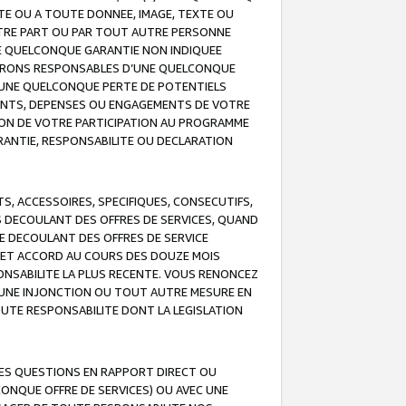
TE OU A TOUTE DONNEE, IMAGE, TEXTE OU
OTRE PART OU PAR TOUT AUTRE PERSONNE
NE QUELCONQUE GARANTIE NON INDIQUEE
 SERONS RESPONSABLES D’UNE QUELCONQUE
UNE QUELCONQUE PERTE DE POTENTIELS
EMENTS, DEPENSES OU ENGAGEMENTS DE VOTRE
ION DE VOTRE PARTICIPATION AU PROGRAMME
ARANTIE, RESPONSABILITE OU DECLARATION
, ACCESSOIRES, SPECIFIQUES, CONSECUTIFS,
S DECOULANT DES OFFRES DE SERVICES, QUAND
LE DECOULANT DES OFFRES DE SERVICE
 CET ACCORD AU COURS DES DOUZE MOIS
ONSABILITE LA PLUS RECENTE. VOUS RENONCEZ
, UNE INJONCTION OU TOUT AUTRE MESURE EN
OUTE RESPONSABILITE DONT LA LEGISLATION
LES QUESTIONS EN RAPPORT DIRECT OU
LCONQUE OFFRE DE SERVICES) OU AVEC UNE