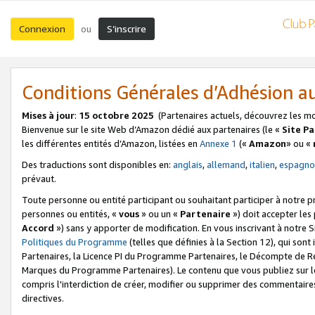
Connexion
S’inscrire
ou
Conditions Générales d’Adhésion 
Mises à jour
:
15 octobre 2025
(Partenaires actuels, découvrez les m
Bienvenue sur le site Web d’Amazon dédié aux partenaires (le «
Site P
les différentes entités d’Amazon, listées en
Annexe 1
(«
Amazon
» ou «
Des traductions sont disponibles en:
anglais
,
allemand
,
italien
,
espagno
prévaut.
Toute personne ou entité participant ou souhaitant participer à notre 
personnes ou entités, «
vous
» ou un «
Partenaire
») doit accepter le
Accord
») sans y apporter de modification. En vous inscrivant à notre Si
Politiques du Programme
(telles que définies à la Section 12), qui so
Partenaires, la Licence PI du Programme Partenaires, le Décompte de 
Marques du Programme Partenaires). Le contenu que vous publiez sur l
compris l'interdiction de créer, modifier ou supprimer des commentaires
directives.