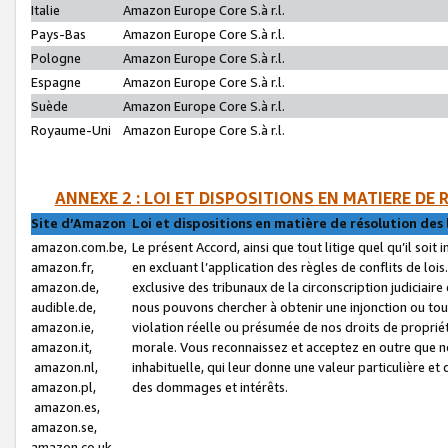
Italie
Amazon Europe Core S.à r.l.
Pays-Bas
Amazon Europe Core S.à r.l.
Pologne
Amazon Europe Core S.à r.l.
Espagne
Amazon Europe Core S.à r.l.
Suède
Amazon Europe Core S.à r.l.
Royaume-Uni
Amazon Europe Core S.à r.l.
ANNEXE 2 : LOI ET DISPOSITIONS EN MATIERE DE
Site d’Amazon
Loi et dispositions en matière de résolution des 
amazon.com.be,
Le présent Accord, ainsi que tout litige quel qu’il soi
amazon.fr,
en excluant l’application des règles de conflits de l
amazon.de,
exclusive des tribunaux de la circonscription judiciai
audible.de,
nous pouvons chercher à obtenir une injonction ou tou
amazon.ie,
violation réelle ou présumée de nos droits de proprié
amazon.it,
morale. Vous reconnaissez et acceptez en outre que n
amazon.nl,
inhabituelle, qui leur donne une valeur particulière 
amazon.pl,
des dommages et intérêts.
amazon.es,
amazon.se,
amazon.co.uk,