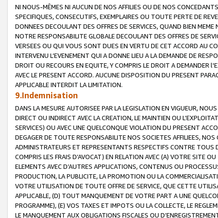
NI NOUS-MÊMES NI AUCUN DE NOS AFFILIES OU DE NOS CONCEDANT
SPECIFIQUES, CONSECUTIFS, EXEMPLAIRES OU TOUTE PERTE DE REVE
DONNEES DECOULANT DES OFFRES DE SERVICES, QUAND BIEN MEME N
NOTRE RESPONSABILITE GLOBALE DECOULANT DES OFFRES DE SERVI
VERSEES OU QUI VOUS SONT DUES EN VERTU DE CET ACCORD AU CO
INTERVENU L’EVENEMENT QUI A DONNE LIEU A LA DEMANDE DE RESP
DROIT OU RECOURS EN EQUITE, Y COMPRIS LE DROIT A DEMANDER l'
AVEC LE PRESENT ACCORD. AUCUNE DISPOSITION DU PRESENT PARAG
APPLICABLE INTERDIT LA LIMITATION.
9.Indemnisation
DANS LA MESURE AUTORISEE PAR LA LEGISLATION EN VIGUEUR, NO
DIRECT OU INDIRECT AVEC LA CREATION, LE MAINTIEN OU L’EXPLOIT
SERVICES) OU AVEC UNE QUELCONQUE VIOLATION DU PRESENT ACCO
DEGAGER DE TOUTE RESPONSABILITE NOS SOCIETES AFFILIEES, NOS 
ADMINISTRATEURS ET REPRESENTANTS RESPECTIFS CONTRE TOUS D
COMPRIS LES FRAIS D’AVOCAT) EN RELATION AVEC (A) VOTRE SITE O
ELEMENTS AVEC D’AUTRES APPLICATIONS, CONTENUS OU PROCESSUS, (
PRODUCTION, LA PUBLICITE, LA PROMOTION OU LA COMMERCIALISAT
VOTRE UTILISATION DE TOUTE OFFRE DE SERVICE, QUE CETTE UTILI
APPLICABLE, (D) TOUT MANQUEMENT DE VOTRE PART A UNE QUELCO
PROGRAMME), (E) VOS TAXES ET IMPOTS OU LA COLLECTE, LE REGLE
LE MANQUEMENT AUX OBLIGATIONS FISCALES OU D’ENREGISTREMENT 