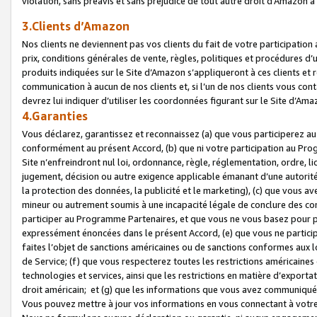
violation, sans préavis et sans préjudice de tout autre droit d’Amazo
3.Clients d’Amazon
Nos clients ne deviennent pas vos clients du fait de votre participati
prix, conditions générales de vente, règles, politiques et procédures d’u
produits indiquées sur le Site d’Amazon s’appliqueront à ces clients et
communication à aucun de nos clients et, si l’un de nos clients vous co
devrez lui indiquer d’utiliser les coordonnées figurant sur le Site d’Ama
4.Garanties
Vous déclarez, garantissez et reconnaissez (a) que vous participerez a
conformément au présent Accord, (b) que ni votre participation au Prog
Site n’enfreindront nul loi, ordonnance, règle, réglementation, ordre, li
jugement, décision ou autre exigence applicable émanant d’une autori
la protection des données, la publicité et le marketing), (c) que vous 
mineur ou autrement soumis à une incapacité légale de conclure des con
participer au Programme Partenaires, et que vous ne vous basez pour pr
expressément énoncées dans le présent Accord, (e) que vous ne particip
faites l’objet de sanctions américaines ou de sanctions conformes aux 
de Service; (f) que vous respecterez toutes les restrictions américaines
technologies et services, ainsi que les restrictions en matière d’exporta
droit américain; et (g) que les informations que vous avez communiqué
Vous pouvez mettre à jour vos informations en vous connectant à votre