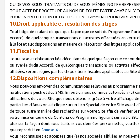
OU DE VOS SOUS-TRAITANTS OU DE VOUS-MÊMES. NOTRE REPRES
TOUT ACTE DE PROCEDURE AU NOM DE TOUTE PARTIE AMAZON , Y CO
POUR LA PROTECTION DE DROITS, ET NOTAMMENT POUR FAIRE APPL
10.Droit applicable et résolution des litiges
Tout litige découlant de quelque façon que ce soit du Programme Parte
Accord), de quelconques transactions ou activités effectuées en vertu d
à la loi et aux dispositions en matière de résolution des litiges applic
11.Fiscalité
Toute taxe et obligation liée découlant de quelque façon que ce soit 
ou avérée dudit Accord), de quelconques transactions ou activités effe
affiliées, seront régies par les dispositions fiscales applicables au Si
12.Dispositions complémentaires
Nous pouvons envoyer des communications relatives au programme Parten
notifications push et des SMS. En outre, nous sommes autorisés à (a) cont
utilisateurs de votre Site que nous obtenons grâce à votre affichage de
particulier d'Amazon ait cliqué sur un Lien Spécial de votre Site avant d
de toute autre manière des recherches sur votre Site afin de vérifier le re
votre mise en œuvre du Contenu du Programme figurant sur votre Site à
plus sur la façon dont nous traitons vos données personnelles, veuille
que reproduit en
Annexe 4
,
Vous reconnaissez et acceptez que (a) nos sociétés affiliées et nous-m