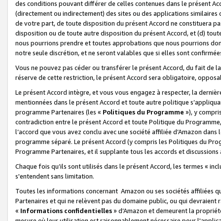
des conditions pouvant différer de celles contenues dans le présent Ac
(directement ou indirectement) des sites ou des applications similaires o
de votre part, de toute disposition du présent Accord ne constituera pa
disposition ou de toute autre disposition du présent Accord, et (d) tou
nous pourrions prendre et toutes approbations que nous pourrions donn
notre seule discrétion, et ne seront valables que si elles sont confirmée
Vous ne pouvez pas céder ou transférer le présent Accord, du fait de la 
réserve de cette restriction, le présent Accord sera obligatoire, opposab
Le présent Accord intègre, et vous vous engagez à respecter, la dernière 
mentionnées dans le présent Accord et toute autre politique s’appliqua
programme Partenaires (les «
Politiques du Programme
»), y compri
contradiction entre le présent Accord et toute Politique du Programme, 
l’accord que vous avez conclu avec une société affiliée d’Amazon dans 
programme séparé. Le présent Accord (y compris les Politiques du Progr
Programme Partenaires, et il supplante tous les accords et discussions 
Chaque fois qu’ils sont utilisés dans le présent Accord, les termes « in
s'entendent sans limitation.
Toutes les informations concernant Amazon ou ses sociétés affiliées 
Partenaires et qui ne relèvent pas du domaine public, ou qui devraient
«
Informations confidentielles
» d’Amazon et demeurent la propriété 
mesure où leur utilisation est raisonnablement nécessaire pour l'appli