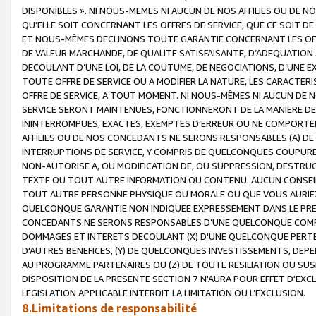
DISPONIBLES ». NI NOUS-MEMES NI AUCUN DE NOS AFFILIES OU D
QU’ELLE SOIT CONCERNANT LES OFFRES DE SERVICE, QUE CE SOIT DE
ET NOUS-MÊMES DECLINONS TOUTE GARANTIE CONCERNANT LES OFFRE
DE VALEUR MARCHANDE, DE QUALITE SATISFAISANTE, D’ADEQUATION
DECOULANT D’UNE LOI, DE LA COUTUME, DE NEGOCIATIONS, D’UNE
TOUTE OFFRE DE SERVICE OU A MODIFIER LA NATURE, LES CARACTERI
OFFRE DE SERVICE, A TOUT MOMENT. NI NOUS-MÊMES NI AUCUN DE 
SERVICE SERONT MAINTENUES, FONCTIONNERONT DE LA MANIERE DECR
ININTERROMPUES, EXACTES, EXEMPTES D’ERREUR OU NE COMPORT
AFFILIES OU DE NOS CONCEDANTS NE SERONS RESPONSABLES (A) DE
INTERRUPTIONS DE SERVICE, Y COMPRIS DE QUELCONQUES COUPURE
NON-AUTORISE A, OU MODIFICATION DE, OU SUPPRESSION, DESTRUC
TEXTE OU TOUT AUTRE INFORMATION OU CONTENU. AUCUN CONSEIL 
TOUT AUTRE PERSONNE PHYSIQUE OU MORALE OU QUE VOUS AURIEZ 
QUELCONQUE GARANTIE NON INDIQUEE EXPRESSEMENT DANS LE PRES
CONCEDANTS NE SERONS RESPONSABLES D’UNE QUELCONQUE COM
DOMMAGES ET INTERETS DECOULANT (X) D'UNE QUELCONQUE PERTE D
D'AUTRES BENEFICES, (Y) DE QUELCONQUES INVESTISSEMENTS, DEP
AU PROGRAMME PARTENAIRES OU (Z) DE TOUTE RESILIATION OU SU
DISPOSITION DE LA PRESENTE SECTION 7 N'AURA POUR EFFET D'EXC
LEGISLATION APPLICABLE INTERDIT LA LIMITATION OU L’EXCLUSION.
8.Limitations de responsabilité