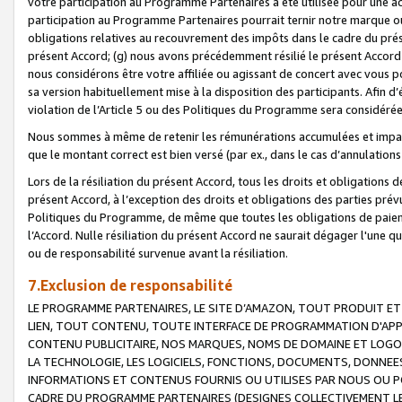
votre participation au Programme Partenaires a été utilisée pour une ac
participation au Programme Partenaires pourrait ternir notre marque ou
obligations relatives au recouvrement des impôts dans le cadre du prése
présent Accord; (g) nous avons précédemment résilié le présent Accord
nous considérons être votre affiliée ou agissant de concert avec vous 
sa version habituellement mise à la disposition des participants. Afin d’é
violation de l’Article 5 ou des Politiques du Programme sera considéré
Nous sommes à même de retenir les rémunérations accumulées et impayée
que le montant correct est bien versé (par ex., dans le cas d’annulations
Lors de la résiliation du présent Accord, tous les droits et obligations 
présent Accord, à l’exception des droits et obligations des parties prévus
Politiques du Programme, de même que toutes les obligations de paiement
l’Accord. Nulle résiliation du présent Accord ne saurait dégager l'une 
ou de responsabilité survenue avant la résiliation.
7.Exclusion de responsabilité
LE PROGRAMME PARTENAIRES, LE SITE D’AMAZON, TOUT PRODUIT ET 
LIEN, TOUT CONTENU, TOUTE INTERFACE DE PROGRAMMATION D'APP
CONTENU PUBLICITAIRE, NOS MARQUES, NOMS DE DOMAINE ET LOGOS
LA TECHNOLOGIE, LES LOGICIELS, FONCTIONS, DOCUMENTS, DONNEES
INFORMATIONS ET CONTENUS FOURNIS OU UTILISES PAR NOUS OU P
CADRE DU PROGRAMME PARTENAIRES (DESIGNES COLLECTIVEMENT LE