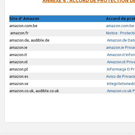
ANNEXE 4 : ACCORD DE PROTECTION 
Site d’ Amazon
Accord de pro
amazon.com.be
amazon.com.be 
amazon.fr
Notice : Protect
amazon.de, audible.de
Amazon.de Date
amazon.ie
amazon.ie Priva
amazon.it
Amazon.it Infor
amazon.nl
Amazon.nl Priva
amazon.pl
Informacja O P
amazon.es
Aviso de Privac
amazon.se
Integritetsmed
amazon.co.uk, audible.co.uk
Amazon.co.uk Pr