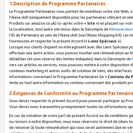
1.Description du Programme Partenaires
Le Programme Partenaires vous permet de monétiser votre site Web, vos 
l'Alexa skill (uniquement disponible pour les partenaires utilisant un 
Produits sur amazon.co.uk) (ci-après votre «
Site
») en plaçant sur votr
la localisation, tout autre site inclus dans le Décompte de
Rémunération
l'ID de Partenaire au sein de l'Alexa skill (via l'Alexa Shopping Kit). Le
fournissons et respecter le présent Accord («
Liens Spéciaux
»).
Lorsque nos clients cliquent ou interagissent avec des Liens Spéciaux p
effectuer une autre action, vous pouvez toucher une rémunération au ti
détaillées (et sous réserve des limites indiquées) dans le Décompte de
vers ces articles ou services, nous pouvons mettre à votre disposition d
contenus marketing et autres outils de création de liens, des interfaces
informations concernant le Programme Partenaires (le «
Contenu du 
texte ou tout autre information ou contenu concernant des produits prop
2.Exigences de Conformité au Programme Partenair
Vous devez respecter le présent Accord pour pouvoir participer au Pr
Vous devez nous transmettre promptement toutes les informations que
En cas de violation de votre part du présent Accord ou de conditions g
ou recours à notre disposition, nous nous réservons le droit de (dans 
de renoncer à) toute rémunération qui vous serait autrement due en ver