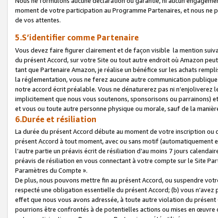
Nous ne formulons aucune déclaration ou garantie, ni aucun engagemen
moment de votre participation au Programme Partenaires, et nous ne p
de vos attentes.
5.S’identifier comme Partenaire
Vous devez faire figurer clairement et de façon visible la mention sui
du présent Accord, sur votre Site ou tout autre endroit où Amazon peut vo
tant que Partenaire Amazon, je réalise un bénéfice sur les achats remplis
la réglementation, vous ne ferez aucune autre communication publique
notre accord écrit préalable. Vous ne dénaturerez pas ni n’enjoliverez 
implicitement que nous vous soutenons, sponsorisons ou parrainons) et v
et vous ou toute autre personne physique ou morale, sauf de la manièr
6.Durée et résiliation
La durée du présent Accord débute au moment de votre inscription ou de
présent Accord à tout moment, avec ou sans motif (automatiquement et sa
l’autre partie un préavis écrit de résiliation d’au moins 7 jours calenda
préavis de résiliation en vous connectant à votre compte sur le Site Par
Paramètres du Compte ».
De plus, nous pouvons mettre fin au présent Accord, ou suspendre votre 
respecté une obligation essentielle du présent Accord; (b) vous n’avez p
effet que nous vous avons adressée, à toute autre violation du présen
pourrions être confrontés à de potentielles actions ou mises en œuvre 