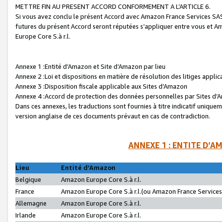
METTRE FIN AU PRESENT ACCORD CONFORMEMENT A L’ARTICLE 6.
Si vous avez conclu le présent Accord avec Amazon France Services SAS 
futures du présent Accord seront réputées s’appliquer entre vous et 
Europe Core S.à r.l.
Annexe 1 :Entité d’Amazon et Site d’Amazon par lieu
Annexe 2 :Loi et dispositions en matière de résolution des litiges appli
Annexe 3 :Disposition fiscale applicable aux Sites d’Amazon
Annexe 4 :Accord de protection des données personnelles par Sites d
Dans ces annexes, les traductions sont fournies à titre indicatif uniquem
version anglaise de ces documents prévaut en cas de contradiction.
ANNEXE 1 : ENTITE D’A
Lieu
Entité d’Amazon
Belgique
Amazon Europe Core S.à r.l.
France
Amazon Europe Core S.à r.l.(ou Amazon France Services 
Allemagne
Amazon Europe Core S.à r.l.
Irlande
Amazon Europe Core S.à r.l.