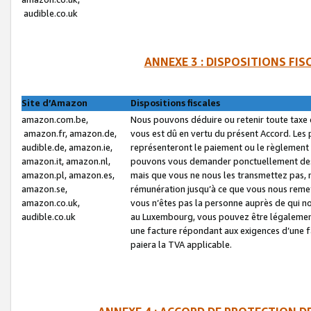
audible.co.uk
ANNEXE 3 : DISPOSITIONS FI
Site d’Amazon
Dispositions fiscales
amazon.com.be,
Nous pouvons déduire ou retenir toute taxe 
amazon.fr, amazon.de,
vous est dû en vertu du présent Accord. Les 
audible.de, amazon.ie,
représenteront le paiement ou le règlement 
amazon.it, amazon.nl,
pouvons vous demander ponctuellement des r
amazon.pl, amazon.es,
mais que vous ne nous les transmettez pas, n
amazon.se,
rémunération jusqu’à ce que vous nous reme
amazon.co.uk,
vous n’êtes pas la personne auprès de qui no
audible.co.uk
au Luxembourg, vous pouvez être légalement 
une facture répondant aux exigences d’une 
paiera la TVA applicable.