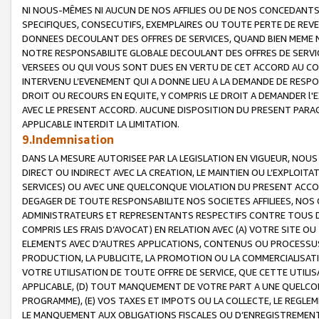
NI NOUS-MÊMES NI AUCUN DE NOS AFFILIES OU DE NOS CONCEDANT
SPECIFIQUES, CONSECUTIFS, EXEMPLAIRES OU TOUTE PERTE DE REVE
DONNEES DECOULANT DES OFFRES DE SERVICES, QUAND BIEN MEME N
NOTRE RESPONSABILITE GLOBALE DECOULANT DES OFFRES DE SERVI
VERSEES OU QUI VOUS SONT DUES EN VERTU DE CET ACCORD AU CO
INTERVENU L’EVENEMENT QUI A DONNE LIEU A LA DEMANDE DE RESP
DROIT OU RECOURS EN EQUITE, Y COMPRIS LE DROIT A DEMANDER l'
AVEC LE PRESENT ACCORD. AUCUNE DISPOSITION DU PRESENT PARAG
APPLICABLE INTERDIT LA LIMITATION.
9.Indemnisation
DANS LA MESURE AUTORISEE PAR LA LEGISLATION EN VIGUEUR, NO
DIRECT OU INDIRECT AVEC LA CREATION, LE MAINTIEN OU L’EXPLOIT
SERVICES) OU AVEC UNE QUELCONQUE VIOLATION DU PRESENT ACCO
DEGAGER DE TOUTE RESPONSABILITE NOS SOCIETES AFFILIEES, NOS 
ADMINISTRATEURS ET REPRESENTANTS RESPECTIFS CONTRE TOUS D
COMPRIS LES FRAIS D’AVOCAT) EN RELATION AVEC (A) VOTRE SITE O
ELEMENTS AVEC D’AUTRES APPLICATIONS, CONTENUS OU PROCESSUS, (
PRODUCTION, LA PUBLICITE, LA PROMOTION OU LA COMMERCIALISAT
VOTRE UTILISATION DE TOUTE OFFRE DE SERVICE, QUE CETTE UTILI
APPLICABLE, (D) TOUT MANQUEMENT DE VOTRE PART A UNE QUELCO
PROGRAMME), (E) VOS TAXES ET IMPOTS OU LA COLLECTE, LE REGLE
LE MANQUEMENT AUX OBLIGATIONS FISCALES OU D’ENREGISTREMENT 