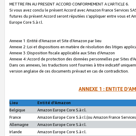
METTRE FIN AU PRESENT ACCORD CONFORMEMENT A L’ARTICLE 6.
Si vous avez conclu le présent Accord avec Amazon France Services SAS 
futures du présent Accord seront réputées s’appliquer entre vous et 
Europe Core S.à r.l.
Annexe 1 :Entité d’Amazon et Site d’Amazon par lieu
Annexe 2 :Loi et dispositions en matière de résolution des litiges appli
Annexe 3 :Disposition fiscale applicable aux Sites d’Amazon
Annexe 4 :Accord de protection des données personnelles par Sites d
Dans ces annexes, les traductions sont fournies à titre indicatif uniquem
version anglaise de ces documents prévaut en cas de contradiction.
ANNEXE 1 : ENTITE D’A
Lieu
Entité d’Amazon
Belgique
Amazon Europe Core S.à r.l.
France
Amazon Europe Core S.à r.l.(ou Amazon France Services 
Allemagne
Amazon Europe Core S.à r.l.
Irlande
Amazon Europe Core S.à r.l.