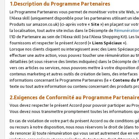
1.Description du Programme Partenaires
Le Programme Partenaires vous permet de monétiser votre site Web, vos 
l'Alexa skill (uniquement disponible pour les partenaires utilisant un 
Produits sur amazon.co.uk) (ci-après votre «
Site
») en plaçant sur votr
la localisation, tout autre site inclus dans le Décompte de
Rémunération
l'ID de Partenaire au sein de l'Alexa skill (via l'Alexa Shopping Kit). Le
fournissons et respecter le présent Accord («
Liens Spéciaux
»).
Lorsque nos clients cliquent ou interagissent avec des Liens Spéciaux p
effectuer une autre action, vous pouvez toucher une rémunération au ti
détaillées (et sous réserve des limites indiquées) dans le Décompte de
vers ces articles ou services, nous pouvons mettre à votre disposition d
contenus marketing et autres outils de création de liens, des interfaces
informations concernant le Programme Partenaires (le «
Contenu du 
texte ou tout autre information ou contenu concernant des produits prop
2.Exigences de Conformité au Programme Partenair
Vous devez respecter le présent Accord pour pouvoir participer au Pr
Vous devez nous transmettre promptement toutes les informations que
En cas de violation de votre part du présent Accord ou de conditions g
ou recours à notre disposition, nous nous réservons le droit de (dans 
de renoncer à) toute rémunération qui vous serait autrement due en ver