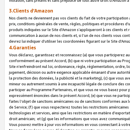
violation, sans préavis et sans préjudice de tout autre droit d’Amazo
3.Clients d’Amazon
Nos clients ne deviennent pas vos clients du fait de votre participati
prix, conditions générales de vente, règles, politiques et procédures d’u
produits indiquées sur le Site d’Amazon s’appliqueront à ces clients et
communication à aucun de nos clients et, si l’un de nos clients vous co
devrez lui indiquer d’utiliser les coordonnées figurant sur le Site d’Ama
4.Garanties
Vous déclarez, garantissez et reconnaissez (a) que vous participerez a
conformément au présent Accord, (b) que ni votre participation au Prog
Site n’enfreindront nul loi, ordonnance, règle, réglementation, ordre, li
jugement, décision ou autre exigence applicable émanant d’une autori
la protection des données, la publicité et le marketing), (c) que vous 
mineur ou autrement soumis à une incapacité légale de conclure des con
participer au Programme Partenaires, et que vous ne vous basez pour pr
expressément énoncées dans le présent Accord, (e) que vous ne particip
faites l’objet de sanctions américaines ou de sanctions conformes aux 
de Service; (f) que vous respecterez toutes les restrictions américaines
technologies et services, ainsi que les restrictions en matière d’exporta
droit américain; et (g) que les informations que vous avez communiqué
Vous pouvez mettre à jour vos informations en vous connectant à votre