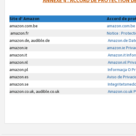
ANNEXE 4 : ACCORD DE PROTECTION 
Site d’ Amazon
Accord de pro
amazon.com.be
amazon.com.be 
amazon.fr
Notice : Protect
amazon.de, audible.de
Amazon.de Date
amazon.ie
amazon.ie Priva
amazon.it
Amazon.it Infor
amazon.nl
Amazon.nl Priva
amazon.pl
Informacja O P
amazon.es
Aviso de Privac
amazon.se
Integritetsmed
amazon.co.uk, audible.co.uk
Amazon.co.uk Pr