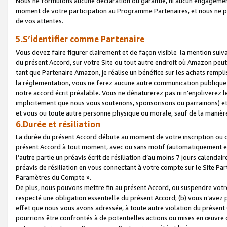
Nous ne formulons aucune déclaration ou garantie, ni aucun engagemen
moment de votre participation au Programme Partenaires, et nous ne p
de vos attentes.
5.S’identifier comme Partenaire
Vous devez faire figurer clairement et de façon visible la mention sui
du présent Accord, sur votre Site ou tout autre endroit où Amazon peut vo
tant que Partenaire Amazon, je réalise un bénéfice sur les achats remplis
la réglementation, vous ne ferez aucune autre communication publique
notre accord écrit préalable. Vous ne dénaturerez pas ni n’enjoliverez 
implicitement que nous vous soutenons, sponsorisons ou parrainons) et v
et vous ou toute autre personne physique ou morale, sauf de la manièr
6.Durée et résiliation
La durée du présent Accord débute au moment de votre inscription ou de
présent Accord à tout moment, avec ou sans motif (automatiquement et sa
l’autre partie un préavis écrit de résiliation d’au moins 7 jours calenda
préavis de résiliation en vous connectant à votre compte sur le Site Par
Paramètres du Compte ».
De plus, nous pouvons mettre fin au présent Accord, ou suspendre votre 
respecté une obligation essentielle du présent Accord; (b) vous n’avez p
effet que nous vous avons adressée, à toute autre violation du présen
pourrions être confrontés à de potentielles actions ou mises en œuvre 