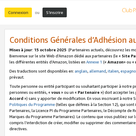
Connexion
S’inscrire
ou
Conditions Générales d’Adhésion 
Mises à jour
:
15 octobre 2025
(Partenaires actuels, découvrez les m
Bienvenue sur le site Web d’Amazon dédié aux partenaires (le «
Site P
les différentes entités d’Amazon, listées en
Annexe 1
(«
Amazon
» ou «
Des traductions sont disponibles en:
anglais
,
allemand
,
italien
,
espagno
prévaut.
Toute personne ou entité participant ou souhaitant participer à notre 
personnes ou entités, «
vous
» ou un «
Partenaire
») doit accepter le
Accord
») sans y apporter de modification. En vous inscrivant à notre Si
Politiques du Programme
(telles que définies à la Section 12), qui so
Partenaires, la Licence PI du Programme Partenaires, le Décompte de 
Marques du Programme Partenaires). Le contenu que vous publiez sur l
compris l'interdiction de créer, modifier ou supprimer des commentaires
directives.