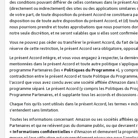
des conditions pouvant différer de celles contenues dans le présent Ac
(directement ou indirectement) des sites ou des applications similaires o
de votre part, de toute disposition du présent Accord ne constituera pa
disposition ou de toute autre disposition du présent Accord, et (d) tou
nous pourrions prendre et toutes approbations que nous pourrions donn
notre seule discrétion, et ne seront valables que si elles sont confirmée
Vous ne pouvez pas céder ou transférer le présent Accord, du fait de la 
réserve de cette restriction, le présent Accord sera obligatoire, opposab
Le présent Accord intègre, et vous vous engagez à respecter, la dernière 
mentionnées dans le présent Accord et toute autre politique s’appliqua
programme Partenaires (les «
Politiques du Programme
»), y compri
contradiction entre le présent Accord et toute Politique du Programme, 
l’accord que vous avez conclu avec une société affiliée d’Amazon dans 
programme séparé. Le présent Accord (y compris les Politiques du Progr
Programme Partenaires, et il supplante tous les accords et discussions 
Chaque fois qu’ils sont utilisés dans le présent Accord, les termes « in
s'entendent sans limitation.
Toutes les informations concernant Amazon ou ses sociétés affiliées 
Partenaires et qui ne relèvent pas du domaine public, ou qui devraient
«
Informations confidentielles
» d’Amazon et demeurent la propriété 
mesure où leur utilisation est raisonnablement nécessaire pour l'appli