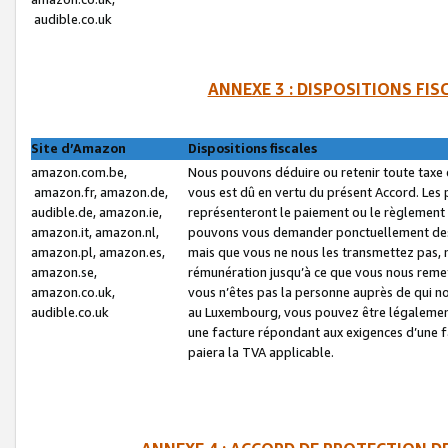
audible.co.uk
ANNEXE 3 : DISPOSITIONS FI
Site d’Amazon
Dispositions fiscales
amazon.com.be,
Nous pouvons déduire ou retenir toute taxe 
amazon.fr, amazon.de,
vous est dû en vertu du présent Accord. Les 
audible.de, amazon.ie,
représenteront le paiement ou le règlement 
amazon.it, amazon.nl,
pouvons vous demander ponctuellement des r
amazon.pl, amazon.es,
mais que vous ne nous les transmettez pas, n
amazon.se,
rémunération jusqu’à ce que vous nous reme
amazon.co.uk,
vous n’êtes pas la personne auprès de qui no
audible.co.uk
au Luxembourg, vous pouvez être légalement 
une facture répondant aux exigences d’une 
paiera la TVA applicable.