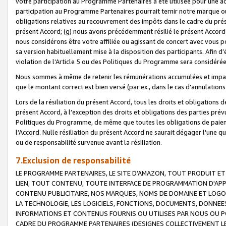
votre participation au Programme Partenaires a été utilisée pour une ac
participation au Programme Partenaires pourrait ternir notre marque ou
obligations relatives au recouvrement des impôts dans le cadre du prése
présent Accord; (g) nous avons précédemment résilié le présent Accord
nous considérons être votre affiliée ou agissant de concert avec vous 
sa version habituellement mise à la disposition des participants. Afin d’é
violation de l’Article 5 ou des Politiques du Programme sera considéré
Nous sommes à même de retenir les rémunérations accumulées et impayée
que le montant correct est bien versé (par ex., dans le cas d’annulations
Lors de la résiliation du présent Accord, tous les droits et obligations 
présent Accord, à l’exception des droits et obligations des parties prévus
Politiques du Programme, de même que toutes les obligations de paiement
l’Accord. Nulle résiliation du présent Accord ne saurait dégager l'une 
ou de responsabilité survenue avant la résiliation.
7.Exclusion de responsabilité
LE PROGRAMME PARTENAIRES, LE SITE D’AMAZON, TOUT PRODUIT ET 
LIEN, TOUT CONTENU, TOUTE INTERFACE DE PROGRAMMATION D'APP
CONTENU PUBLICITAIRE, NOS MARQUES, NOMS DE DOMAINE ET LOGOS
LA TECHNOLOGIE, LES LOGICIELS, FONCTIONS, DOCUMENTS, DONNEES
INFORMATIONS ET CONTENUS FOURNIS OU UTILISES PAR NOUS OU P
CADRE DU PROGRAMME PARTENAIRES (DESIGNES COLLECTIVEMENT LE