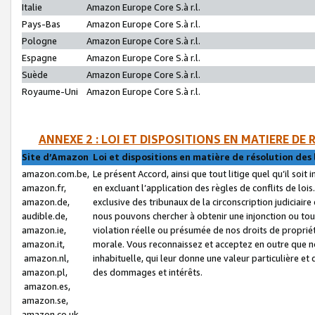
Italie
Amazon Europe Core S.à r.l.
Pays-Bas
Amazon Europe Core S.à r.l.
Pologne
Amazon Europe Core S.à r.l.
Espagne
Amazon Europe Core S.à r.l.
Suède
Amazon Europe Core S.à r.l.
Royaume-Uni
Amazon Europe Core S.à r.l.
ANNEXE 2 : LOI ET DISPOSITIONS EN MATIERE DE
Site d’Amazon
Loi et dispositions en matière de résolution des 
amazon.com.be,
Le présent Accord, ainsi que tout litige quel qu’il soi
amazon.fr,
en excluant l’application des règles de conflits de l
amazon.de,
exclusive des tribunaux de la circonscription judiciai
audible.de,
nous pouvons chercher à obtenir une injonction ou tou
amazon.ie,
violation réelle ou présumée de nos droits de proprié
amazon.it,
morale. Vous reconnaissez et acceptez en outre que n
amazon.nl,
inhabituelle, qui leur donne une valeur particulière 
amazon.pl,
des dommages et intérêts.
amazon.es,
amazon.se,
amazon.co.uk,