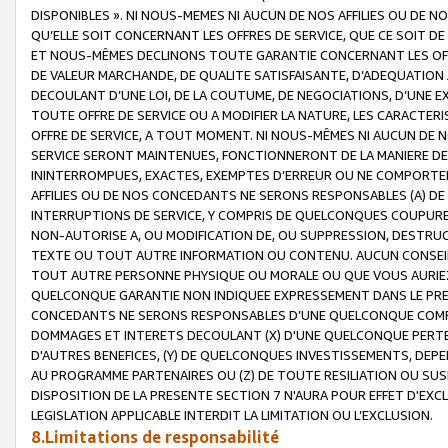
DISPONIBLES ». NI NOUS-MEMES NI AUCUN DE NOS AFFILIES OU D
QU’ELLE SOIT CONCERNANT LES OFFRES DE SERVICE, QUE CE SOIT DE
ET NOUS-MÊMES DECLINONS TOUTE GARANTIE CONCERNANT LES OFFRE
DE VALEUR MARCHANDE, DE QUALITE SATISFAISANTE, D’ADEQUATION
DECOULANT D’UNE LOI, DE LA COUTUME, DE NEGOCIATIONS, D’UNE
TOUTE OFFRE DE SERVICE OU A MODIFIER LA NATURE, LES CARACTERI
OFFRE DE SERVICE, A TOUT MOMENT. NI NOUS-MÊMES NI AUCUN DE 
SERVICE SERONT MAINTENUES, FONCTIONNERONT DE LA MANIERE DECR
ININTERROMPUES, EXACTES, EXEMPTES D’ERREUR OU NE COMPORT
AFFILIES OU DE NOS CONCEDANTS NE SERONS RESPONSABLES (A) DE
INTERRUPTIONS DE SERVICE, Y COMPRIS DE QUELCONQUES COUPURE
NON-AUTORISE A, OU MODIFICATION DE, OU SUPPRESSION, DESTRUC
TEXTE OU TOUT AUTRE INFORMATION OU CONTENU. AUCUN CONSEIL 
TOUT AUTRE PERSONNE PHYSIQUE OU MORALE OU QUE VOUS AURIEZ 
QUELCONQUE GARANTIE NON INDIQUEE EXPRESSEMENT DANS LE PRES
CONCEDANTS NE SERONS RESPONSABLES D’UNE QUELCONQUE COM
DOMMAGES ET INTERETS DECOULANT (X) D'UNE QUELCONQUE PERTE D
D'AUTRES BENEFICES, (Y) DE QUELCONQUES INVESTISSEMENTS, DEP
AU PROGRAMME PARTENAIRES OU (Z) DE TOUTE RESILIATION OU SU
DISPOSITION DE LA PRESENTE SECTION 7 N'AURA POUR EFFET D'EXC
LEGISLATION APPLICABLE INTERDIT LA LIMITATION OU L’EXCLUSION.
8.Limitations de responsabilité