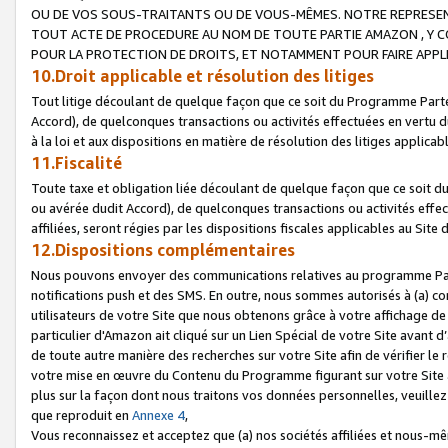
OU DE VOS SOUS-TRAITANTS OU DE VOUS-MÊMES. NOTRE REPRES
TOUT ACTE DE PROCEDURE AU NOM DE TOUTE PARTIE AMAZON , Y CO
POUR LA PROTECTION DE DROITS, ET NOTAMMENT POUR FAIRE APPL
10.Droit applicable et résolution des litiges
Tout litige découlant de quelque façon que ce soit du Programme Parte
Accord), de quelconques transactions ou activités effectuées en vertu d
à la loi et aux dispositions en matière de résolution des litiges applic
11.Fiscalité
Toute taxe et obligation liée découlant de quelque façon que ce soit 
ou avérée dudit Accord), de quelconques transactions ou activités effe
affiliées, seront régies par les dispositions fiscales applicables au Si
12.Dispositions complémentaires
Nous pouvons envoyer des communications relatives au programme Parten
notifications push et des SMS. En outre, nous sommes autorisés à (a) cont
utilisateurs de votre Site que nous obtenons grâce à votre affichage de
particulier d'Amazon ait cliqué sur un Lien Spécial de votre Site avant d
de toute autre manière des recherches sur votre Site afin de vérifier le re
votre mise en œuvre du Contenu du Programme figurant sur votre Site à
plus sur la façon dont nous traitons vos données personnelles, veuille
que reproduit en
Annexe 4
,
Vous reconnaissez et acceptez que (a) nos sociétés affiliées et nous-m