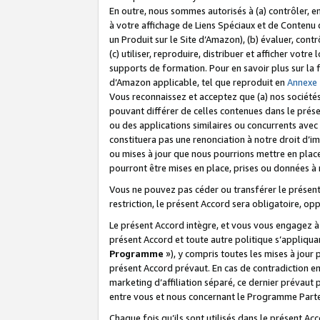
En outre, nous sommes autorisés à (a) contrôler, en
à votre affichage de Liens Spéciaux et de Contenu d
un Produit sur le Site d’Amazon), (b) évaluer, contr
(c) utiliser, reproduire, distribuer et afficher vo
supports de formation. Pour en savoir plus sur la
d’Amazon applicable, tel que reproduit en
Annexe
Vous reconnaissez et acceptez que (a) nos sociétés
pouvant différer de celles contenues dans le prése
ou des applications similaires ou concurrents avec 
constituera pas une renonciation à notre droit d’im
ou mises à jour que nous pourrions mettre en pla
pourront être mises en place, prises ou données à n
Vous ne pouvez pas céder ou transférer le présent 
restriction, le présent Accord sera obligatoire, op
Le présent Accord intègre, et vous vous engagez à r
présent Accord et toute autre politique s’appliqu
Programme
»), y compris toutes les mises à jour
présent Accord prévaut. En cas de contradiction e
marketing d’affiliation séparé, ce dernier prévaut
entre vous et nous concernant le Programme Partena
Chaque fois qu’ils sont utilisés dans le présent Ac