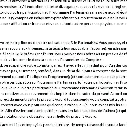
 vous autoriser à afficher le Contenu ou à utiliser celui-ci de toute autre man
ns requises. » A l’exception de cette divulgation, et sous réserve de la régle
rd ou votre participation au Programme Partenaires sans notre accord écrit
s et nous (y compris en indiquant expressément ou implicitement que nous vou
d'aucune affiliation entre nous et vous ou toute autre personne physique ou m
tre inscription ou de votre utilisation du Site Partenaires. Vous pouvez, et
 recours aux tribunaux, si la législation applicable l’autorise), en adressant 
e à laquelle le préavis est fourni. Vous pouvez nous adresser un préavis de r
ture de votre compte dans la section « Paramètres du Compte ».
, ou suspendre votre compte, par écrit avec effet immédiat pour l’un des cas
 n’avez pas, autrement, remédié, dans un délai de 7 jours à compter de la noti
tamment de toute Politique du Programme); (c) nous estimons que nous pourrio
votre participation au Programme Partenaires; (d) votre participation au Pro
ns que vous ou votre participation au Programme Partenaires pourrait ternir 
ons relatives au recouvrement des impôts dans le cadre du présent Accord ou 
s précédemment résilié le présent Accord (ou suspendu votre compte) à votre
de concert avec vous pour une quelconque raison; ou (h) nous avons mis fin a
. Afin d’éviter toute ambiguïté, et sans limitation aux fins de l’alinéa (a) qui
violation d’une obligation essentielle du présent Accord.
accumulées et impayées pendant un laps de temps raisonnable suite à ladite