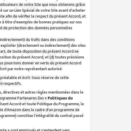
 utilisateurs de votre Site que nous obtenons grâce
é sur un Lien Spécial de votre Site avant d’acheter
te afin de vérifier le respect du présent Accord, et
te à titre d’exemples de bonnes pratiques sur nos
ord de protection des données personnelles
indirectement) du trafic dans des conditions
exploiter (directement ou indirectement) des sites
 part, de toute disposition du présent Accord ne
osition du présent Accord, et (d) toutes précisions
ous pourrions donner en vertu du présent Accord
écrit par notre représentant autorisé.
préalable et écrit. Sous réserve de cette
it respectifs.
s, directives et autres règles mentionnées dans le
programme Partenaires (les «
Politiques du
résent Accord et toute Politique du Programme, le
iliée d’Amazon dans le cadre d’un programme de
ogramme) constitue l’intégralité du contrat passé
xemple » sont employés et s'entendent sans