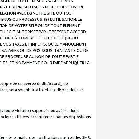
GAGER DE TOUTE RESPONSABILITE NOS
EURS ET REPRESENTANTS RESPECTIFS CONTRE
ELATION AVEC (A) VOTRE SITE OU TOUT
ENUS OU PROCESSUS, (B) L’UTILISATION, LE
ATION DE VOTRE SITE OU DE TOUT ELEMENT
E OU SOIT AUTORISEE PAR LE PRESENT ACCORD
ACCORD (Y COMPRIS TOUTE POLITIQUE DU
DE VOS TAXES ET IMPOTS, OU LE MANQUEMENT
OS SALARIES OU DE VOS SOUS-TRAITANTS OU DE
DE PROCEDURE AU NOM DE TOUTE PARTIE
OITS, ET NOTAMMENT POUR FAIRE APPLIQUER LA
 supposée ou avérée dudit Accord), de
ées, sera soumis à la loi et aux dispositions en
is toute violation supposée ou avérée dudit
iétés affiliées, seront régies par les dispositions
r, des e-mails, des notifications push et des SMS.