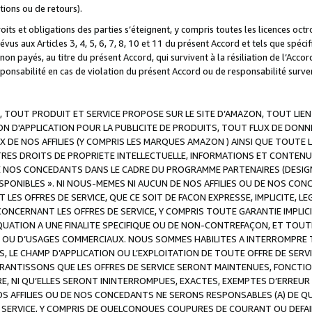
ations ou de retours).
droits et obligations des parties s’éteignent, y compris toutes les licences oc
révus aux Articles 3, 4, 5, 6, 7, 8, 10 et 11 du présent Accord et tels que sp
n payés, au titre du présent Accord, qui survivent à la résiliation de l’Accord
onsabilité en cas de violation du présent Accord ou de responsabilité survenu
, TOUT PRODUIT ET SERVICE PROPOSE SUR LE SITE D’AMAZON, TOUT LIEN
 D'APPLICATION POUR LA PUBLICITE DE PRODUITS, TOUT FLUX DE DONN
DE NOS AFFILIES (Y COMPRIS LES MARQUES AMAZON ) AINSI QUE TOUTE L
RES DROITS DE PROPRIETE INTELLECTUELLE, INFORMATIONS ET CONTENU
DE NOS CONCEDANTS DANS LE CADRE DU PROGRAMME PARTENAIRES (DESIG
E DISPONIBLES ». NI NOUS-MEMES NI AUCUN DE NOS AFFILIES OU DE NOS
LES OFFRES DE SERVICE, QUE CE SOIT DE FACON EXPRESSE, IMPLICITE, L
CERNANT LES OFFRES DE SERVICE, Y COMPRIS TOUTE GARANTIE IMPLICIT
QUATION A UNE FINALITE SPECIFIQUE OU DE NON-CONTREFAÇON, ET TOUTE
 OU D’USAGES COMMERCIAUX. NOUS SOMMES HABILITES A INTERROMPRE TO
S, LE CHAMP D’APPLICATION OU L’EXPLOITATION DE TOUTE OFFRE DE SER
ARANTISSONS QUE LES OFFRES DE SERVICE SERONT MAINTENUES, FONCTIO
ERE, NI QU’ELLES SERONT ININTERROMPUES, EXACTES, EXEMPTES D’ER
S AFFILIES OU DE NOS CONCEDANTS NE SERONS RESPONSABLES (A) DE QU
E SERVICE, Y COMPRIS DE QUELCONQUES COUPURES DE COURANT OU DEFAI