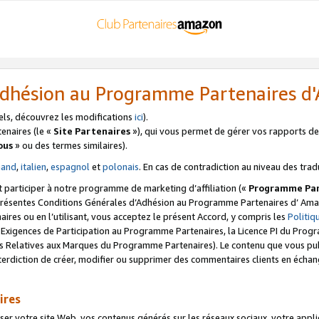
’Adhésion au Programme Partenaires 
els, découvrez les modifications
ici
).
enaires (le «
Site Partenaires
»), qui vous permet de gérer vos rapports de 
ous
» ou des termes similaires).
mand
,
italien
,
espagnol
et
polonais
. En cas de contradiction au niveau des trad
t participer à notre programme de marketing d’affiliation («
Programme Par
 présentes Conditions Générales d’Adhésion au Programme Partenaires d’ Ama
naires ou en l’utilisant, vous acceptez le présent Accord, y compris les
Politi
s Exigences de Participation au Programme Partenaires, la Licence PI du Pr
s Relatives aux Marques du Programme Partenaires). Le contenu que vous publ
erdiction de créer, modifier ou supprimer des commentaires clients en échan
ires
votre site Web, vos contenus générés sur les réseaux sociaux, votre applicati