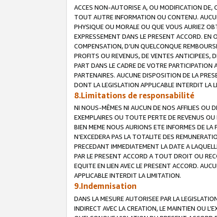
ACCES NON-AUTORISE A, OU MODIFICATION DE, 
TOUT AUTRE INFORMATION OU CONTENU. AUCUN
PHYSIQUE OU MORALE OU QUE VOUS AURIEZ OBT
EXPRESSEMENT DANS LE PRESENT ACCORD. EN 
COMPENSATION, D’UN QUELCONQUE REMBOURSE
PROFITS OU REVENUS, DE VENTES ANTICIPEES, 
PART DANS LE CADRE DE VOTRE PARTICIPATION
PARTENAIRES. AUCUNE DISPOSITION DE LA PRES
DONT LA LEGISLATION APPLICABLE INTERDIT LA L
8.Limitations de responsabilité
NI NOUS-MÊMES NI AUCUN DE NOS AFFILIES OU
EXEMPLAIRES OU TOUTE PERTE DE REVENUS OU 
BIEN MEME NOUS AURIONS ETE INFORMES DE LA 
N’EXCEDERA PAS LA TOTALITE DES REMUNERATI
PRECEDANT IMMEDIATEMENT LA DATE A LAQUELLE
PAR LE PRESENT ACCORD A TOUT DROIT OU REC
EQUITE EN LIEN AVEC LE PRESENT ACCORD. AUC
APPLICABLE INTERDIT LA LIMITATION.
9.Indemnisation
DANS LA MESURE AUTORISEE PAR LA LEGISLATI
INDIRECT AVEC LA CREATION, LE MAINTIEN OU L