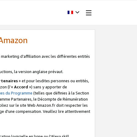
d'Amazon
marketing d’affiliation avec les différentes entités
uctions, la version anglaise prévaut.
tenaires
» et pour lesdites personnes ou entités,
zon (l’«
Accord
») sans y apporter de
ques du Programme
(telles que définies à la Section
ogramme Partenaires, le Décompte de Rémunération
iez sur le site Web Amazon.fr doit respecter les
ge d'une compensation. Veuillez lire attentivement
on logicielle en ligne ou l'Alexa skill