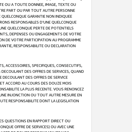
TE OU A TOUTE DONNEE, IMAGE, TEXTE OU
OTRE PART OU PAR TOUT AUTRE PERSONNE
NE QUELCONQUE GARANTIE NON INDIQUEE
 SERONS RESPONSABLES D’UNE QUELCONQUE
UNE QUELCONQUE PERTE DE POTENTIELS
EMENTS, DEPENSES OU ENGAGEMENTS DE VOTRE
ION DE VOTRE PARTICIPATION AU PROGRAMME
ARANTIE, RESPONSABILITE OU DECLARATION
, ACCESSOIRES, SPECIFIQUES, CONSECUTIFS,
S DECOULANT DES OFFRES DE SERVICES, QUAND
LE DECOULANT DES OFFRES DE SERVICE
 CET ACCORD AU COURS DES DOUZE MOIS
ONSABILITE LA PLUS RECENTE. VOUS RENONCEZ
, UNE INJONCTION OU TOUT AUTRE MESURE EN
OUTE RESPONSABILITE DONT LA LEGISLATION
LES QUESTIONS EN RAPPORT DIRECT OU
LCONQUE OFFRE DE SERVICES) OU AVEC UNE