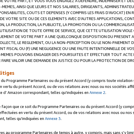
 VOTRE PART, ET VOUS VOUS ENGAGEZ A DEFENDRE, INDEMNISER ET DE
-MEMES, AINSI QUE LEURS ET NOS SALARIES, DIRIGEANTS, ADMINISTRAT
NSABILITES, COUTS ET DEPENSES (Y COMPRIS LES FRAIS D’AVOCAT) EN R
 DE VOTRE SITE OU DE CES ELEMENTS AVEC D’AUTRES APPLICATIONS, CONT
ON, LA PRODUCTION, LA PUBLICITE, LA PROMOTION OU LA COMMERCIALIS
UTILISATION DE TOUTE OFFRE DE SERVICE, QUE CETTE UTILISATION VIOL
NQUEMENT DE VOTRE PART A UNE QUELCONQUE DISPOSITION DU PRESENT 
COLLECTE, LE REGLEMENT, OU LA NON-PERCEPTION OU LE NON-PAIEMENT 
NT FISCAL OU (F) UNE NEGLIGENCE OU UNE FAUTE INTENTIONNELLE DE V
MEMES POUVONS ENGAGER DES POURSUITES ET EFFECTUER TOUT ACTE 
 FAIRE VALOIR UNE DEMANDE EN JUSTICE OU POUR LA PROTECTION DE DR
litiges
t du Programme Partenaires ou du présent Accord (y compris toute violation
 vertu du présent Accord, ou de vos relations avec nous ou nos sociétés affili
ite d’ Amazon correspondant, telles qu'indiquées en
Annexe 2
.
e façon que ce soit du Programme Partenaires ou du présent Accord (y compr
ffectuées en vertu du présent Accord, ou de vos relations avec nous ou nos soc
nt, telles qu'indiquées en
Annexe 3
.
 au programme Partenaires de temps à autre, y compris, mais sans s'y limite