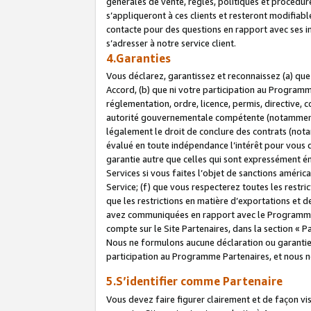
générales de vente, règles, politiques et procédure
s’appliqueront à ces clients et resteront modifiabl
contacte pour des questions en rapport avec ses in
s’adresser à notre service client.
4.Garanties
Vous déclarez, garantissez et reconnaissez (a) qu
Accord, (b) que ni votre participation au Programme
réglementation, ordre, licence, permis, directive,
autorité gouvernementale compétente (notamment le
légalement le droit de conclure des contrats (not
évalué en toute indépendance l’intérêt pour vous 
garantie autre que celles qui sont expressément én
Services si vous faites l’objet de sanctions amér
Service; (f) que vous respecterez toutes les restri
que les restrictions en matière d’exportations et d
avez communiquées en rapport avec le Programme P
compte sur le Site Partenaires, dans la section «
Nous ne formulons aucune déclaration ou garantie
participation au Programme Partenaires, et nous n
5.S’identifier comme Partenaire
Vous devez faire figurer clairement et de façon vi