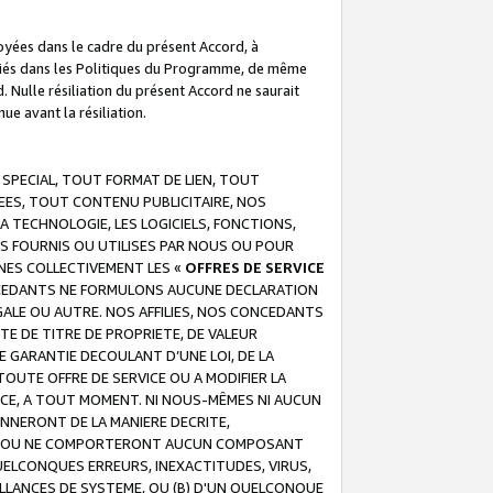
troyées dans le cadre du présent Accord, à
écifiés dans les Politiques du Programme, de même
. Nulle résiliation du présent Accord ne saurait
e avant la résiliation.
 SPECIAL, TOUT FORMAT DE LIEN, TOUT
EES, TOUT CONTENU PUBLICITAIRE, NOS
A TECHNOLOGIE, LES LOGICIELS, FONCTIONS,
S FOURNIS OU UTILISES PAR NOUS OU POUR
NES COLLECTIVEMENT LES «
OFFRES DE SERVICE
 CONCEDANTS NE FORMULONS AUCUNE DECLARATION
EGALE OU AUTRE. NOS AFFILIES, NOS CONCEDANTS
E DE TITRE DE PROPRIETE, DE VALEUR
 GARANTIE DECOULANT D’UNE LOI, DE LA
UTE OFFRE DE SERVICE OU A MODIFIER LA
VICE, A TOUT MOMENT. NI NOUS-MÊMES NI AUCUN
NNERONT DE LA MANIERE DECRITE,
REUR OU NE COMPORTERONT AUCUN COMPOSANT
ELCONQUES ERREURS, INEXACTITUDES, VIRUS,
LLANCES DE SYSTEME, OU (B) D'UN QUELCONQUE