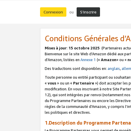
Connexion
S’inscrire
ou
Conditions Générales d
Mises à jour
:
15 octobre 2025
(Partenaires actu
Bienvenue sur le site Web d’Amazon dédié aux part
d’Amazon, listées en
Annexe 1
(«
Amazon
» ou «
n
Des traductions sont disponibles en:
anglais
,
alle
Toute personne ou entité participant ou souhaitan
«
vous
» ou un «
Partenaire
») doit accepter les
modification. En vous inscrivant à notre Site Parte
12), qui sont intégrées par renvoi (notamment no
du Programme Partenaires ou encore les Directive
règles de la communauté d'Amazon, y compris l'int
les politiques et directives.
1.Description du Programme Partena
Le Programme Partenaires vous permet de monétiser 