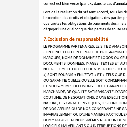
correct est bien versé (par ex., dans le cas d’annul
Lors de la résiliation du présent Accord, tous les 
l’exception des droits et obligations des parties p
que toutes les obligations de paiements dus, mais no
dégager l'une quelconque des parties de toute resp
7.Exclusion de responsabilité
LE PROGRAMME PARTENAIRES, LE SITE D’AMAZON
CONTENU, TOUTE INTERFACE DE PROGRAMMATION
MARQUES, NOMS DE DOMAINE ET LOGOS OU CEUX 
DOCUMENTS, DONNEES, IMAGES, TEXTES ET AUT
NOTRE COMPTE OU CELUI DE NOS AFFILIES OU 
») SONT FOURNIS « EN L’ETAT » ET « TELS QU
OU GARANTIE QUELLE QU’ELLE SOIT CONCERNANT 
ET NOUS-MÊMES DECLINONS TOUTE GARANTIE CON
MARCHANDE, DE QUALITE SATISFAISANTE, D’ADE
COUTUME, DE NEGOCIATIONS, D’UNE EXECUTION
NATURE, LES CARACTERISTIQUES, LES FONCTION
DE NOS AFFILIES OU DE NOS CONCEDANTS NE G
INVARIABLEMENT OU D’UNE MANIERE PARTICULI
DOMMAGEABLE. NI NOUS-MÊMES NI AUCUN DE NO
LOGICIELS MALVEILLANTS OU INTERRUPTIONS D