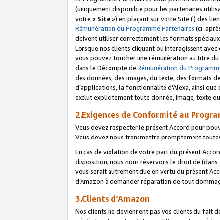
(uniquement disponible pour les partenaires utilis
votre «
Site
») en plaçant sur votre Site (i) des li
Rémunération du Programme Partenaires
(ci-aprè
doivent utiliser correctement les formats spéciaux
Lorsque nos clients cliquent ou interagissent avec
vous pouvez toucher une rémunération au titre du p
dans le Décompte de
Rémunération du Programme
des données, des images, du texte, des formats de 
d’applications, la fonctionnalité d'Alexa, ainsi q
exclut explicitement toute donnée, image, texte ou
2.Exigences de Conformité au Progr
Vous devez respecter le présent Accord pour pouv
Vous devez nous transmettre promptement toutes 
En cas de violation de votre part du présent Accor
disposition, nous nous réservons le droit de (dans
vous serait autrement due en vertu du présent Accor
d’Amazon à demander réparation de tout dommag
3.Clients d’Amazon
Nos clients ne deviennent pas vos clients du fait 