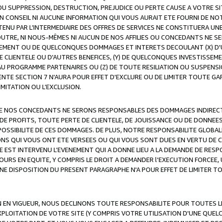
OU SUPPRESSION, DESTRUCTION, PREJUDICE OU PERTE CAUSE A VOTRE SI
 CONSEIL NI AUCUNE INFORMATION QUI VOUS AURAIT ETE FOURNI DE N
ENU PAR L’INTERMEDIAIRE DES OFFRES DE SERVICES NE CONSTITUERA U
OUTRE, NI NOUS-MÊMES NI AUCUN DE NOS AFFILIES OU CONCEDANTS NE
MENT OU DE QUELCONQUES DOMMAGES ET INTERETS DECOULANT (X) D'
DE CLIENTELE OU D'AUTRES BENEFICES, (Y) DE QUELCONQUES INVESTISS
 AU PROGRAMME PARTENAIRES OU (Z) DE TOUTE RESILIATION OU SUSPENS
ENTE SECTION 7 N'AURA POUR EFFET D'EXCLURE OU DE LIMITER TOUTE G
IMITATION OU L’EXCLUSION.
 DE NOS CONCEDANTS NE SERONS RESPONSABLES DES DOMMAGES INDIRECTS
DE PROFITS, TOUTE PERTE DE CLIENTELE, DE JOUISSANCE OU DE DONNEE
POSSIBILITE DE CES DOMMAGES. DE PLUS, NOTRE RESPONSABILITE GLOBA
ONS QUI VOUS ONT ETE VERSEES OU QUI VOUS SONT DUES EN VERTU DE
 EST INTERVENU L’EVENEMENT QUI A DONNE LIEU A LA DEMANDE DE RESP
OURS EN EQUITE, Y COMPRIS LE DROIT A DEMANDER l'EXECUTION FORCEE
UNE DISPOSITION DU PRESENT PARAGRAPHE N'A POUR EFFET DE LIMITER T
ON EN VIGUEUR, NOUS DECLINONS TOUTE RESPONSABILITE POUR TOUTES 
’EXPLOITATION DE VOTRE SITE (Y COMPRIS VOTRE UTILISATION D'UNE QUE