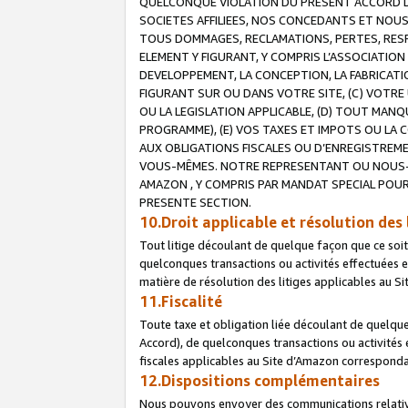
QUELCONQUE VIOLATION DU PRESENT ACCORD DE
SOCIETES AFFILIEES, NOS CONCEDANTS ET NOUS
TOUS DOMMAGES, RECLAMATIONS, PERTES, RESPO
ELEMENT Y FIGURANT, Y COMPRIS L’ASSOCIATION
DEVELOPPEMENT, LA CONCEPTION, LA FABRICATI
FIGURANT SUR OU DANS VOTRE SITE, (C) VOTRE 
OU LA LEGISLATION APPLICABLE, (D) TOUT MA
PROGRAMME), (E) VOS TAXES ET IMPOTS OU LA 
AUX OBLIGATIONS FISCALES OU D’ENREGISTREME
VOUS-MÊMES. NOTRE REPRESENTANT OU NOUS-
AMAZON , Y COMPRIS PAR MANDAT SPECIAL POUR
PRESENTE SECTION.
10.Droit applicable et résolution des 
Tout litige découlant de quelque façon que ce soi
quelconques transactions ou activités effectuées en
matière de résolution des litiges applicables au S
11.Fiscalité
Toute taxe et obligation liée découlant de quelqu
Accord), de quelconques transactions ou activités e
fiscales applicables au Site d’Amazon corresponda
12.Dispositions complémentaires
Nous pouvons envoyer des communications relatives