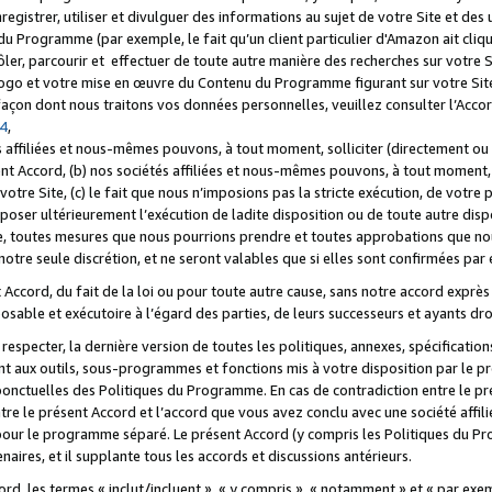
registrer, utiliser et divulguer des informations au sujet de votre Site et des
u Programme (par exemple, le fait qu’un client particulier d'Amazon ait cliqu
ôler, parcourir et effectuer de toute autre manière des recherches sur votre Si
tre logo et votre mise en œuvre du Contenu du Programme figurant sur votre Si
 façon dont nous traitons vos données personnelles, veuillez consulter l’Acc
 4
,
 affiliées et nous-mêmes pouvons, à tout moment, solliciter (directement ou 
nt Accord, (b) nos sociétés affiliées et nous-mêmes pouvons, à tout moment, 
votre Site, (c) le fait que nous n’imposions pas la stricte exécution, de votre
poser ultérieurement l’exécution de ladite disposition ou de toute autre disp
ce, toutes mesures que nous pourrions prendre et toutes approbations que n
otre seule discrétion, et ne seront valables que si elles sont confirmées par 
Accord, du fait de la loi ou pour toute autre cause, sans notre accord exprès 
posable et exécutoire à l’égard des parties, de leurs successeurs et ayants dro
especter, la dernière version de toutes les politiques, annexes, spécification
ant aux outils, sous-programmes et fonctions mis à votre disposition par le 
 ponctuelles des Politiques du Programme. En cas de contradiction entre le p
ntre le présent Accord et l’accord que vous avez conclu avec une société aff
 pour le programme séparé. Le présent Accord (y compris les Politiques du Pr
ires, et il supplante tous les accords et discussions antérieurs.
cord, les termes « inclut/incluent », « y compris », « notamment » et « par e