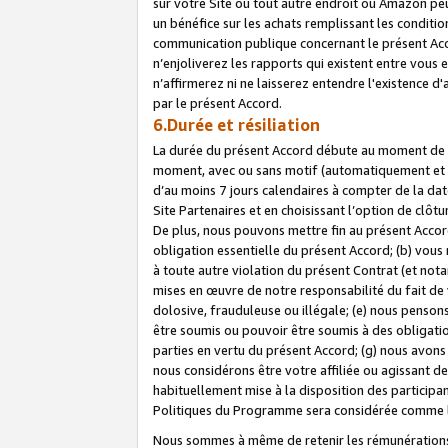
sur votre Site ou tout autre endroit où Amazon peut
un bénéfice sur les achats remplissant les conditio
communication publique concernant le présent Acco
n’enjoliverez les rapports qui existent entre vou
n’affirmerez ni ne laisserez entendre l'existence 
par le présent Accord.
6.Durée et résiliation
La durée du présent Accord débute au moment de vo
moment, avec ou sans motif (automatiquement et sans
d’au moins 7 jours calendaires à compter de la dat
Site Partenaires et en choisissant l’option de clô
De plus, nous pouvons mettre fin au présent Accord
obligation essentielle du présent Accord; (b) vous
à toute autre violation du présent Contrat (et no
mises en œuvre de notre responsabilité du fait de 
dolosive, frauduleuse ou illégale; (e) nous penso
être soumis ou pouvoir être soumis à des obligati
parties en vertu du présent Accord; (g) nous avon
nous considérons être votre affiliée ou agissant 
habituellement mise à la disposition des participants
Politiques du Programme sera considérée comme la 
Nous sommes à même de retenir les rémunérations 