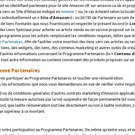
ant un identifiant partenaire pour le site Amazon UK sur amazon.co.uk et pro
ens vers un Site d’Amazon indiqué en
Annexe 1
ou, le cas échéant selon la local
s individuellement un «
Site d’Amazon
») ; ou (ii) l'ID de Partenaire au sein de
 de liens formatés que nous fournissons et respecter le présent Accord («
Li
 des Liens Spéciaux pour acheter un article vendu ou un service proposé sur l
rogramme pour les achats remplissant les conditions requises, telles que dét
 Partenaires
. Afin de faciliter votre insertion des liens vers ces articles ou
liens, des widgets, des liens, des contenus marketing et autres outils de cré
ue d’autres informations concernant le Programme Partenaires (le «
Contenu d
 tout autre information ou contenu concernant des produits proposés sur un s
amme Partenaires
oir participer au Programme Partenaires et toucher une rémunération.
les informations que nous vous demanderons en vue de vérifier votre respe
d ou de conditions générales d’autres contrats marketing d’Amazon applicable
 toute la mesure autorisée par la loi) suspendre de façon permanente (et vou
d, que ladite rémunération soit liée directement ou non à ladite violation, s
e supérieur à ce montant.
de votre participation au Programme Partenaires. De même qu’entre vous et nou