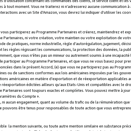
s d’utilisation concernant les commandes des clients, le service client et les
es à tout moment. Vous ne traiterez ni n'adresserez aucune communication à au
teractions avec un Site d’Amazon, vous devrez lui indiquer d’utiliser les coo
e vous participerez au Programme Partenaires et créerez, maintiendrez et ex
 Partenaires, ni votre création, votre maintien ou votre exploitation de votre
 code de pratiques, norme industrielle, règle d’autorégulation, jugement, déc
s règles régissant les communications, la protection des données, la public
amment, que vous n’êtes pas un mineur ou autrement soumis à une incapacité l
de participer au Programme Partenaires, et que vous ne vous basez pour pren
oncées dans le présent Accord, (e) que vous ne participerez pas au Programme
icaines ou de sanctions conformes aux lois américaines imposées par les gouv
ctions américaines en matière d’exportation et de réexportation applicables aux
e réexportation édictées ailleurs qu’aux Etats-Unis et compatibles avec le dr
artenaires sont toujours exactes et complètes. Vous pouvez mettre à jour 
 Paramètres du Compte ».
, ni aucun engagement, quant au volume du trafic ou de la rémunération qu
e pouvons être tenus pour responsables de toute action que vous entreprend
sible la mention suivante, ou toute autre mention similaire en substance pré