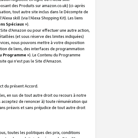
posant des Produits sur amazon.co.uk) (ci-après
isation, tout autre site inclus dans le Décompte de
 l'Alexa skill (via l'Alexa Shopping Kit). Les liens
ens Spéciaux
»).
e Site d’Amazon ou pour effectuer une autre action,
aillées (et sous réserve des limites indiquées)
 services, nous pouvons mettre à votre disposition
ation de liens, des interfaces de programmation
u Programme
»). Le Contenu du Programme
ite qui n’est pas le Site d’Amazon.
ct du présent Accord.
s, en sus de tout autre droit ou recours à notre
s acceptez de renoncer à) toute rémunération qui
ans préavis et sans préjudice de tout autre droit
s, toutes les politiques des prix, conditions