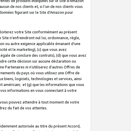
 ventes de produits indiquées sur le Site d’Amazon
cun de nos clients et, si l’un de nos clients vous
rdonnées figurant sur le Site d’Amazon pour
ploiterez votre Site conformément au présent
 Site n’enfreindront nul loi, ordonnance, règle,
ision ou autre exigence applicable émanant d’une
ité et le marketing), (c) que vous avez
égale de conclure des contrats), (d) que vous avez
dre cette décision sur aucune déclaration ou
 Partenaires ni n’utiliserez d’autres Offres de
ernements du pays où vous utilisez une Offre de
 biens, logiciels, technologies et services, ainsi
oit américain; et (g) que les informations que vous
vos informations en vous connectant à votre
e vous pouvez attendre à tout moment de votre
rez du fait de vos attentes.
cédemment autorisée au titre du présent Accord,