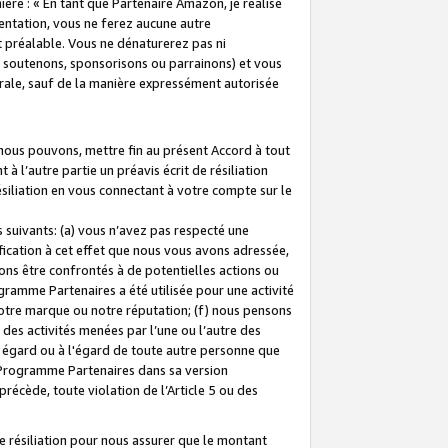
ière : « En tant que Partenaire Amazon, je réalise
mentation, vous ne ferez aucune autre
 préalable. Vous ne dénaturerez pas ni
s soutenons, sponsorisons ou parrainons) et vous
orale, sauf de la manière expressément autorisée
 nous pouvons, mettre fin au présent Accord à tout
à l’autre partie un préavis écrit de résiliation
ésiliation en vous connectant à votre compte sur le
 suivants: (a) vous n’avez pas respecté une
fication à cet effet que nous vous avons adressée,
ns être confrontés à de potentielles actions ou
gramme Partenaires a été utilisée pour une activité
notre marque ou notre réputation; (f) nous pensons
des activités menées par l’une ou l’autre des
 égard ou à l'égard de toute autre personne que
u Programme Partenaires dans sa version
 précède, toute violation de l’Article 5 ou des
 résiliation pour nous assurer que le montant