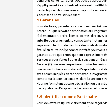
générales de vente, règles, politiques et procédure
s’appliqueront à ces clients et resteront modifiabl
contacte pour des questions en rapport avec ses in
s’adresser à notre service client.
4.Garanties
Vous déclarez, garantissez et reconnaissez (a) qu
Accord, (b) que ni votre participation au Programme
réglementation, ordre, licence, permis, directive,
autorité gouvernementale compétente (notamment le
légalement le droit de conclure des contrats (not
évalué en toute indépendance l’intérêt pour vous 
garantie autre que celles qui sont expressément én
Services si vous faites l’objet de sanctions amér
Service; (f) que vous respecterez toutes les restri
que les restrictions en matière d’exportations et d
avez communiquées en rapport avec le Programme P
compte sur le Site Partenaires, dans la section «
Nous ne formulons aucune déclaration ou garantie
participation au Programme Partenaires, et nous n
5.S’identifier comme Partenaire
Vous devez faire figurer clairement et de façon vi