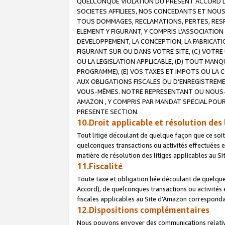
QUELCONQUE VIOLATION DU PRESENT ACCORD DE
SOCIETES AFFILIEES, NOS CONCEDANTS ET NOUS
TOUS DOMMAGES, RECLAMATIONS, PERTES, RESPO
ELEMENT Y FIGURANT, Y COMPRIS L’ASSOCIATION
DEVELOPPEMENT, LA CONCEPTION, LA FABRICATI
FIGURANT SUR OU DANS VOTRE SITE, (C) VOTRE 
OU LA LEGISLATION APPLICABLE, (D) TOUT MA
PROGRAMME), (E) VOS TAXES ET IMPOTS OU LA 
AUX OBLIGATIONS FISCALES OU D’ENREGISTREME
VOUS-MÊMES. NOTRE REPRESENTANT OU NOUS-
AMAZON , Y COMPRIS PAR MANDAT SPECIAL POUR
PRESENTE SECTION.
10.Droit applicable et résolution des 
Tout litige découlant de quelque façon que ce soi
quelconques transactions ou activités effectuées en
matière de résolution des litiges applicables au S
11.Fiscalité
Toute taxe et obligation liée découlant de quelqu
Accord), de quelconques transactions ou activités e
fiscales applicables au Site d’Amazon corresponda
12.Dispositions complémentaires
Nous pouvons envoyer des communications relatives