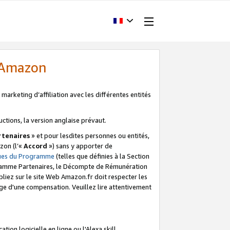
d'Amazon
marketing d’affiliation avec les différentes entités
uctions, la version anglaise prévaut.
tenaires
» et pour lesdites personnes ou entités,
zon (l’«
Accord
») sans y apporter de
ques du Programme
(telles que définies à la Section
ogramme Partenaires, le Décompte de Rémunération
iez sur le site Web Amazon.fr doit respecter les
ge d'une compensation. Veuillez lire attentivement
on logicielle en ligne ou l'Alexa skill