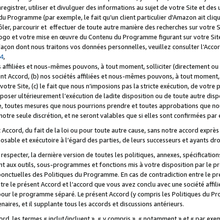
registrer, utiliser et divulguer des informations au sujet de votre Site et des
u Programme (par exemple, le fait qu’un client particulier d'Amazon ait cliqu
ôler, parcourir et effectuer de toute autre manière des recherches sur votre Si
tre logo et votre mise en œuvre du Contenu du Programme figurant sur votre Si
 façon dont nous traitons vos données personnelles, veuillez consulter l’Acc
 4
,
 affiliées et nous-mêmes pouvons, à tout moment, solliciter (directement ou 
nt Accord, (b) nos sociétés affiliées et nous-mêmes pouvons, à tout moment, 
votre Site, (c) le fait que nous n’imposions pas la stricte exécution, de votre
poser ultérieurement l’exécution de ladite disposition ou de toute autre disp
ce, toutes mesures que nous pourrions prendre et toutes approbations que n
otre seule discrétion, et ne seront valables que si elles sont confirmées par 
Accord, du fait de la loi ou pour toute autre cause, sans notre accord exprès 
posable et exécutoire à l’égard des parties, de leurs successeurs et ayants dro
especter, la dernière version de toutes les politiques, annexes, spécification
ant aux outils, sous-programmes et fonctions mis à votre disposition par le 
 ponctuelles des Politiques du Programme. En cas de contradiction entre le p
ntre le présent Accord et l’accord que vous avez conclu avec une société aff
 pour le programme séparé. Le présent Accord (y compris les Politiques du Pr
ires, et il supplante tous les accords et discussions antérieurs.
cord, les termes « inclut/incluent », « y compris », « notamment » et « par e