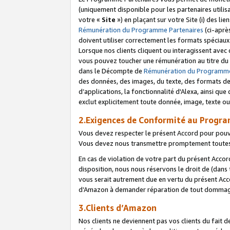
(uniquement disponible pour les partenaires utilis
votre «
Site
») en plaçant sur votre Site (i) des li
Rémunération du Programme Partenaires
(ci-aprè
doivent utiliser correctement les formats spéciaux
Lorsque nos clients cliquent ou interagissent avec
vous pouvez toucher une rémunération au titre du p
dans le Décompte de
Rémunération du Programme
des données, des images, du texte, des formats de 
d’applications, la fonctionnalité d'Alexa, ainsi q
exclut explicitement toute donnée, image, texte ou
2.Exigences de Conformité au Progr
Vous devez respecter le présent Accord pour pouv
Vous devez nous transmettre promptement toutes 
En cas de violation de votre part du présent Accor
disposition, nous nous réservons le droit de (dans
vous serait autrement due en vertu du présent Accor
d’Amazon à demander réparation de tout dommag
3.Clients d’Amazon
Nos clients ne deviennent pas vos clients du fait 