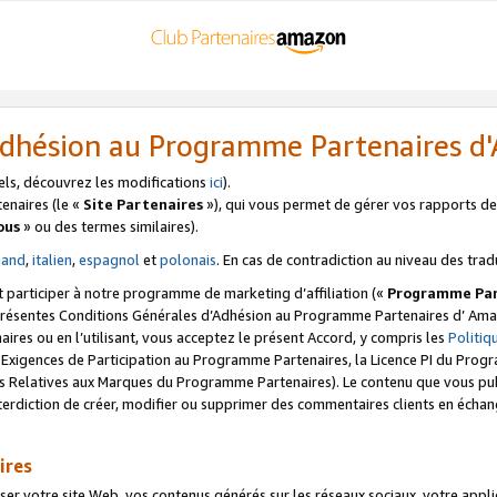
’Adhésion au Programme Partenaires 
els, découvrez les modifications
ici
).
enaires (le «
Site Partenaires
»), qui vous permet de gérer vos rapports de 
ous
» ou des termes similaires).
mand
,
italien
,
espagnol
et
polonais
. En cas de contradiction au niveau des trad
t participer à notre programme de marketing d’affiliation («
Programme Par
 présentes Conditions Générales d’Adhésion au Programme Partenaires d’ Ama
naires ou en l’utilisant, vous acceptez le présent Accord, y compris les
Politi
s Exigences de Participation au Programme Partenaires, la Licence PI du Pr
s Relatives aux Marques du Programme Partenaires). Le contenu que vous publ
erdiction de créer, modifier ou supprimer des commentaires clients en échan
ires
votre site Web, vos contenus générés sur les réseaux sociaux, votre applicati