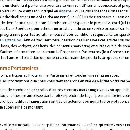
ant un identifiant partenaire pour le site Amazon UK sur amazon.co.uk et pro
ens vers un Site d’Amazon indiqué en
Annexe 1
ou, le cas échéant selon la local
s individuellement un «
Site d’Amazon
») ; ou (ii) l'ID de Partenaire au sein de
 de liens formatés que nous fournissons et respecter le présent Accord («
Li
 des Liens Spéciaux pour acheter un article vendu ou un service proposé sur l
rogramme pour les achats remplissant les conditions requises, telles que dét
 Partenaires
. Afin de faciliter votre insertion des liens vers ces articles ou
liens, des widgets, des liens, des contenus marketing et autres outils de cré
ue d’autres informations concernant le Programme Partenaires (le «
Contenu d
 tout autre information ou contenu concernant des produits proposés sur un s
amme Partenaires
oir participer au Programme Partenaires et toucher une rémunération.
les informations que nous vous demanderons en vue de vérifier votre respe
d ou de conditions générales d’autres contrats marketing d’Amazon applicable
 toute la mesure autorisée par la loi) suspendre de façon permanente (et vou
d, que ladite rémunération soit liée directement ou non à ladite violation, s
e supérieur à ce montant.
de votre participation au Programme Partenaires. De même qu’entre vous et nou