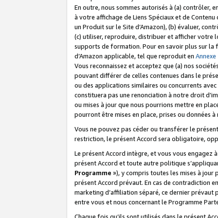
En outre, nous sommes autorisés à (a) contrôler, en
à votre affichage de Liens Spéciaux et de Contenu d
un Produit sur le Site d’Amazon), (b) évaluer, contr
(c) utiliser, reproduire, distribuer et afficher vo
supports de formation. Pour en savoir plus sur la
d’Amazon applicable, tel que reproduit en
Annexe
Vous reconnaissez et acceptez que (a) nos sociétés
pouvant différer de celles contenues dans le prése
ou des applications similaires ou concurrents avec 
constituera pas une renonciation à notre droit d’im
ou mises à jour que nous pourrions mettre en pla
pourront être mises en place, prises ou données à n
Vous ne pouvez pas céder ou transférer le présent 
restriction, le présent Accord sera obligatoire, op
Le présent Accord intègre, et vous vous engagez à r
présent Accord et toute autre politique s’appliqu
Programme
»), y compris toutes les mises à jour
présent Accord prévaut. En cas de contradiction e
marketing d’affiliation séparé, ce dernier prévaut
entre vous et nous concernant le Programme Partena
Chaque fois qu’ils sont utilisés dans le présent Ac