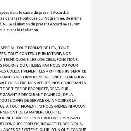
troyées dans le cadre du présent Accord, à
écifiés dans les Politiques du Programme, de même
. Nulle résiliation du présent Accord ne saurait
e avant la résiliation.
 SPECIAL, TOUT FORMAT DE LIEN, TOUT
EES, TOUT CONTENU PUBLICITAIRE, NOS
A TECHNOLOGIE, LES LOGICIELS, FONCTIONS,
S FOURNIS OU UTILISES PAR NOUS OU POUR
NES COLLECTIVEMENT LES «
OFFRES DE SERVICE
 CONCEDANTS NE FORMULONS AUCUNE DECLARATION
EGALE OU AUTRE. NOS AFFILIES, NOS CONCEDANTS
E DE TITRE DE PROPRIETE, DE VALEUR
 GARANTIE DECOULANT D’UNE LOI, DE LA
UTE OFFRE DE SERVICE OU A MODIFIER LA
VICE, A TOUT MOMENT. NI NOUS-MÊMES NI AUCUN
NNERONT DE LA MANIERE DECRITE,
REUR OU NE COMPORTERONT AUCUN COMPOSANT
ELCONQUES ERREURS, INEXACTITUDES, VIRUS,
LLANCES DE SYSTEME, OU (B) D'UN QUELCONQUE