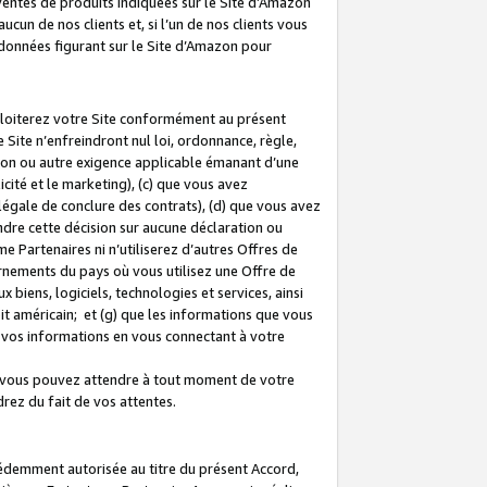
 ventes de produits indiquées sur le Site d’Amazon
cun de nos clients et, si l’un de nos clients vous
rdonnées figurant sur le Site d’Amazon pour
ploiterez votre Site conformément au présent
 Site n’enfreindront nul loi, ordonnance, règle,
ision ou autre exigence applicable émanant d’une
ité et le marketing), (c) que vous avez
égale de conclure des contrats), (d) que vous avez
dre cette décision sur aucune déclaration ou
 Partenaires ni n’utiliserez d’autres Offres de
ernements du pays où vous utilisez une Offre de
 biens, logiciels, technologies et services, ainsi
oit américain; et (g) que les informations que vous
vos informations en vous connectant à votre
e vous pouvez attendre à tout moment de votre
rez du fait de vos attentes.
cédemment autorisée au titre du présent Accord,