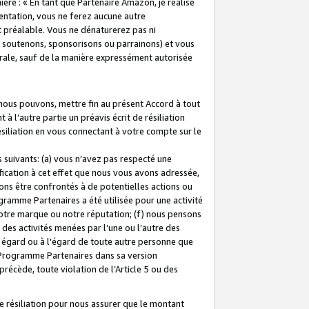
ière : « En tant que Partenaire Amazon, je réalise
mentation, vous ne ferez aucune autre
 préalable. Vous ne dénaturerez pas ni
s soutenons, sponsorisons ou parrainons) et vous
orale, sauf de la manière expressément autorisée
 nous pouvons, mettre fin au présent Accord à tout
à l’autre partie un préavis écrit de résiliation
ésiliation en vous connectant à votre compte sur le
 suivants: (a) vous n’avez pas respecté une
fication à cet effet que nous vous avons adressée,
ns être confrontés à de potentielles actions ou
gramme Partenaires a été utilisée pour une activité
notre marque ou notre réputation; (f) nous pensons
des activités menées par l’une ou l’autre des
 égard ou à l'égard de toute autre personne que
u Programme Partenaires dans sa version
 précède, toute violation de l’Article 5 ou des
 résiliation pour nous assurer que le montant