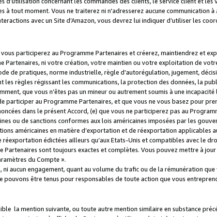
s d’utilisation concernant les commandes des clients, le service client et les
es à tout moment. Vous ne traiterez ni n'adresserez aucune communication à au
teractions avec un Site d’Amazon, vous devrez lui indiquer d’utiliser les coo
e vous participerez au Programme Partenaires et créerez, maintiendrez et ex
 Partenaires, ni votre création, votre maintien ou votre exploitation de votre
 code de pratiques, norme industrielle, règle d’autorégulation, jugement, déc
s règles régissant les communications, la protection des données, la public
amment, que vous n’êtes pas un mineur ou autrement soumis à une incapacité l
de participer au Programme Partenaires, et que vous ne vous basez pour pren
oncées dans le présent Accord, (e) que vous ne participerez pas au Programme
icaines ou de sanctions conformes aux lois américaines imposées par les gouv
ctions américaines en matière d’exportation et de réexportation applicables aux
e réexportation édictées ailleurs qu’aux Etats-Unis et compatibles avec le dr
artenaires sont toujours exactes et complètes. Vous pouvez mettre à jour 
 Paramètres du Compte ».
, ni aucun engagement, quant au volume du trafic ou de la rémunération qu
e pouvons être tenus pour responsables de toute action que vous entreprend
sible la mention suivante, ou toute autre mention similaire en substance pré