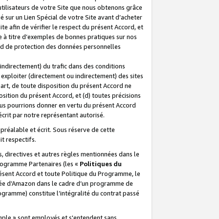
 utilisateurs de votre Site que nous obtenons grâce
é sur un Lien Spécial de votre Site avant d’acheter
te afin de vérifier le respect du présent Accord, et
te à titre d’exemples de bonnes pratiques sur nos
ord de protection des données personnelles
indirectement) du trafic dans des conditions
exploiter (directement ou indirectement) des sites
 part, de toute disposition du présent Accord ne
osition du présent Accord, et (d) toutes précisions
ous pourrions donner en vertu du présent Accord
écrit par notre représentant autorisé.
préalable et écrit. Sous réserve de cette
it respectifs.
s, directives et autres règles mentionnées dans le
programme Partenaires (les «
Politiques du
résent Accord et toute Politique du Programme, le
iliée d’Amazon dans le cadre d’un programme de
ogramme) constitue l’intégralité du contrat passé
xemple » sont employés et s'entendent sans