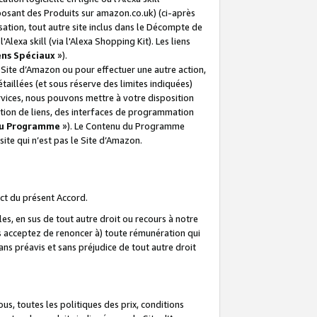
posant des Produits sur amazon.co.uk) (ci-après
isation, tout autre site inclus dans le Décompte de
 l'Alexa skill (via l'Alexa Shopping Kit). Les liens
ens Spéciaux
»).
e Site d’Amazon ou pour effectuer une autre action,
aillées (et sous réserve des limites indiquées)
 services, nous pouvons mettre à votre disposition
ation de liens, des interfaces de programmation
u Programme
»). Le Contenu du Programme
ite qui n’est pas le Site d’Amazon.
ct du présent Accord.
s, en sus de tout autre droit ou recours à notre
s acceptez de renoncer à) toute rémunération qui
ans préavis et sans préjudice de tout autre droit
s, toutes les politiques des prix, conditions