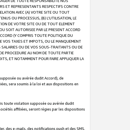
GAGER DE TOUTE RESPONSABILITE NOS
EURS ET REPRESENTANTS RESPECTIFS CONTRE
ELATION AVEC (A) VOTRE SITE OU TOUT
ENUS OU PROCESSUS, (B) L’UTILISATION, LE
ATION DE VOTRE SITE OU DE TOUT ELEMENT
E OU SOIT AUTORISEE PAR LE PRESENT ACCORD
ACCORD (Y COMPRIS TOUTE POLITIQUE DU
DE VOS TAXES ET IMPOTS, OU LE MANQUEMENT
OS SALARIES OU DE VOS SOUS-TRAITANTS OU DE
DE PROCEDURE AU NOM DE TOUTE PARTIE
OITS, ET NOTAMMENT POUR FAIRE APPLIQUER LA
 supposée ou avérée dudit Accord), de
ées, sera soumis à la loi et aux dispositions en
is toute violation supposée ou avérée dudit
iétés affiliées, seront régies par les dispositions
r, des e-mails, des notifications push et des SMS.