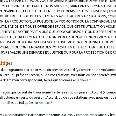
 VOTRE PART, ET VOUS VOUS ENGAGEZ A DEFENDRE, INDEMNISER ET DE
-MEMES, AINSI QUE LEURS ET NOS SALARIES, DIRIGEANTS, ADMINISTRAT
NSABILITES, COUTS ET DEPENSES (Y COMPRIS LES FRAIS D’AVOCAT) EN R
 DE VOTRE SITE OU DE CES ELEMENTS AVEC D’AUTRES APPLICATIONS, CONT
ON, LA PRODUCTION, LA PUBLICITE, LA PROMOTION OU LA COMMERCIALIS
UTILISATION DE TOUTE OFFRE DE SERVICE, QUE CETTE UTILISATION VIOL
NQUEMENT DE VOTRE PART A UNE QUELCONQUE DISPOSITION DU PRESENT 
COLLECTE, LE REGLEMENT, OU LA NON-PERCEPTION OU LE NON-PAIEMENT 
NT FISCAL OU (F) UNE NEGLIGENCE OU UNE FAUTE INTENTIONNELLE DE V
MEMES POUVONS ENGAGER DES POURSUITES ET EFFECTUER TOUT ACTE 
 FAIRE VALOIR UNE DEMANDE EN JUSTICE OU POUR LA PROTECTION DE DR
litiges
t du Programme Partenaires ou du présent Accord (y compris toute violation
 vertu du présent Accord, ou de vos relations avec nous ou nos sociétés affili
ite d’ Amazon correspondant, telles qu'indiquées en
Annexe 2
.
e façon que ce soit du Programme Partenaires ou du présent Accord (y compr
ffectuées en vertu du présent Accord, ou de vos relations avec nous ou nos soc
nt, telles qu'indiquées en
Annexe 3
.
 au programme Partenaires de temps à autre, y compris, mais sans s'y limite