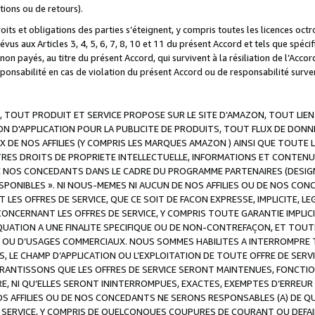
ations ou de retours).
droits et obligations des parties s’éteignent, y compris toutes les licences oc
révus aux Articles 3, 4, 5, 6, 7, 8, 10 et 11 du présent Accord et tels que sp
n payés, au titre du présent Accord, qui survivent à la résiliation de l’Accord
onsabilité en cas de violation du présent Accord ou de responsabilité survenu
, TOUT PRODUIT ET SERVICE PROPOSE SUR LE SITE D’AMAZON, TOUT LIEN
 D'APPLICATION POUR LA PUBLICITE DE PRODUITS, TOUT FLUX DE DONN
DE NOS AFFILIES (Y COMPRIS LES MARQUES AMAZON ) AINSI QUE TOUTE L
RES DROITS DE PROPRIETE INTELLECTUELLE, INFORMATIONS ET CONTENU
DE NOS CONCEDANTS DANS LE CADRE DU PROGRAMME PARTENAIRES (DESIG
E DISPONIBLES ». NI NOUS-MEMES NI AUCUN DE NOS AFFILIES OU DE NOS
LES OFFRES DE SERVICE, QUE CE SOIT DE FACON EXPRESSE, IMPLICITE, L
CERNANT LES OFFRES DE SERVICE, Y COMPRIS TOUTE GARANTIE IMPLICIT
QUATION A UNE FINALITE SPECIFIQUE OU DE NON-CONTREFAÇON, ET TOUTE
 OU D’USAGES COMMERCIAUX. NOUS SOMMES HABILITES A INTERROMPRE TO
S, LE CHAMP D’APPLICATION OU L’EXPLOITATION DE TOUTE OFFRE DE SER
ARANTISSONS QUE LES OFFRES DE SERVICE SERONT MAINTENUES, FONCTIO
ERE, NI QU’ELLES SERONT ININTERROMPUES, EXACTES, EXEMPTES D’ER
S AFFILIES OU DE NOS CONCEDANTS NE SERONS RESPONSABLES (A) DE QU
E SERVICE, Y COMPRIS DE QUELCONQUES COUPURES DE COURANT OU DEFAI