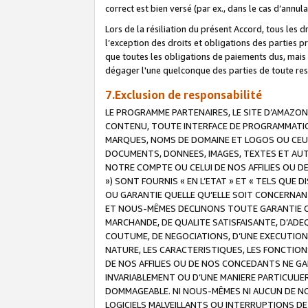
correct est bien versé (par ex., dans le cas d’annul
Lors de la résiliation du présent Accord, tous les 
l’exception des droits et obligations des parties p
que toutes les obligations de paiements dus, mais no
dégager l'une quelconque des parties de toute resp
7.Exclusion de responsabilité
LE PROGRAMME PARTENAIRES, LE SITE D’AMAZON
CONTENU, TOUTE INTERFACE DE PROGRAMMATION
MARQUES, NOMS DE DOMAINE ET LOGOS OU CEUX 
DOCUMENTS, DONNEES, IMAGES, TEXTES ET AUT
NOTRE COMPTE OU CELUI DE NOS AFFILIES OU 
») SONT FOURNIS « EN L’ETAT » ET « TELS QU
OU GARANTIE QUELLE QU’ELLE SOIT CONCERNANT 
ET NOUS-MÊMES DECLINONS TOUTE GARANTIE CON
MARCHANDE, DE QUALITE SATISFAISANTE, D’ADE
COUTUME, DE NEGOCIATIONS, D’UNE EXECUTION
NATURE, LES CARACTERISTIQUES, LES FONCTION
DE NOS AFFILIES OU DE NOS CONCEDANTS NE G
INVARIABLEMENT OU D’UNE MANIERE PARTICULI
DOMMAGEABLE. NI NOUS-MÊMES NI AUCUN DE NO
LOGICIELS MALVEILLANTS OU INTERRUPTIONS D