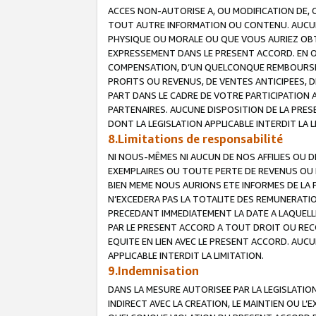
ACCES NON-AUTORISE A, OU MODIFICATION DE, 
TOUT AUTRE INFORMATION OU CONTENU. AUCUN
PHYSIQUE OU MORALE OU QUE VOUS AURIEZ OBT
EXPRESSEMENT DANS LE PRESENT ACCORD. EN 
COMPENSATION, D’UN QUELCONQUE REMBOURSE
PROFITS OU REVENUS, DE VENTES ANTICIPEES, 
PART DANS LE CADRE DE VOTRE PARTICIPATION
PARTENAIRES. AUCUNE DISPOSITION DE LA PRES
DONT LA LEGISLATION APPLICABLE INTERDIT LA L
8.Limitations de responsabilité
NI NOUS-MÊMES NI AUCUN DE NOS AFFILIES OU
EXEMPLAIRES OU TOUTE PERTE DE REVENUS OU 
BIEN MEME NOUS AURIONS ETE INFORMES DE LA 
N’EXCEDERA PAS LA TOTALITE DES REMUNERATI
PRECEDANT IMMEDIATEMENT LA DATE A LAQUELLE
PAR LE PRESENT ACCORD A TOUT DROIT OU REC
EQUITE EN LIEN AVEC LE PRESENT ACCORD. AUC
APPLICABLE INTERDIT LA LIMITATION.
9.Indemnisation
DANS LA MESURE AUTORISEE PAR LA LEGISLATI
INDIRECT AVEC LA CREATION, LE MAINTIEN OU L