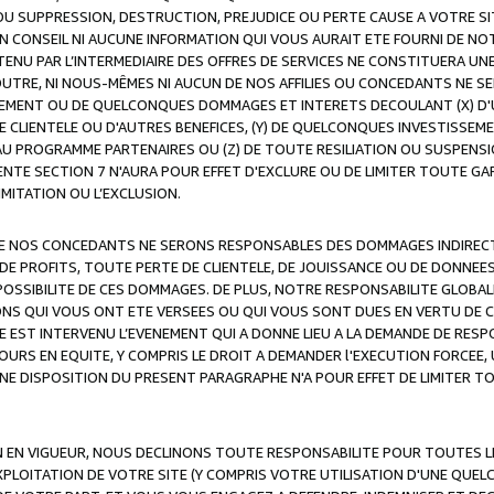
OU SUPPRESSION, DESTRUCTION, PREJUDICE OU PERTE CAUSE A VOTRE SI
 CONSEIL NI AUCUNE INFORMATION QUI VOUS AURAIT ETE FOURNI DE N
ENU PAR L’INTERMEDIAIRE DES OFFRES DE SERVICES NE CONSTITUERA U
OUTRE, NI NOUS-MÊMES NI AUCUN DE NOS AFFILIES OU CONCEDANTS NE
MENT OU DE QUELCONQUES DOMMAGES ET INTERETS DECOULANT (X) D'
DE CLIENTELE OU D'AUTRES BENEFICES, (Y) DE QUELCONQUES INVESTISS
 AU PROGRAMME PARTENAIRES OU (Z) DE TOUTE RESILIATION OU SUSPENS
ENTE SECTION 7 N'AURA POUR EFFET D'EXCLURE OU DE LIMITER TOUTE G
IMITATION OU L’EXCLUSION.
 DE NOS CONCEDANTS NE SERONS RESPONSABLES DES DOMMAGES INDIRECTS
DE PROFITS, TOUTE PERTE DE CLIENTELE, DE JOUISSANCE OU DE DONNEE
POSSIBILITE DE CES DOMMAGES. DE PLUS, NOTRE RESPONSABILITE GLOBA
ONS QUI VOUS ONT ETE VERSEES OU QUI VOUS SONT DUES EN VERTU DE
 EST INTERVENU L’EVENEMENT QUI A DONNE LIEU A LA DEMANDE DE RESP
OURS EN EQUITE, Y COMPRIS LE DROIT A DEMANDER l'EXECUTION FORCEE
UNE DISPOSITION DU PRESENT PARAGRAPHE N'A POUR EFFET DE LIMITER T
ON EN VIGUEUR, NOUS DECLINONS TOUTE RESPONSABILITE POUR TOUTES 
’EXPLOITATION DE VOTRE SITE (Y COMPRIS VOTRE UTILISATION D'UNE QUE