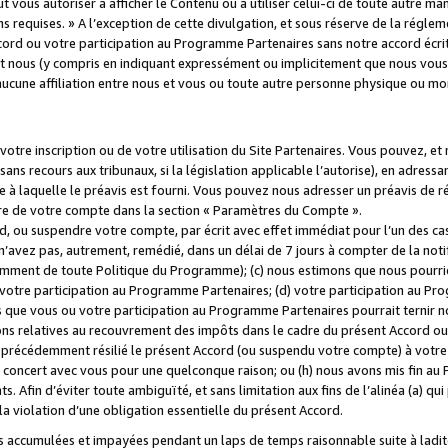
 vous autoriser à afficher le Contenu ou à utiliser celui-ci de toute autre man
ns requises. » A l’exception de cette divulgation, et sous réserve de la régle
rd ou votre participation au Programme Partenaires sans notre accord écrit
s et nous (y compris en indiquant expressément ou implicitement que nous vou
d'aucune affiliation entre nous et vous ou toute autre personne physique ou m
tre inscription ou de votre utilisation du Site Partenaires. Vous pouvez, et
 recours aux tribunaux, si la législation applicable l’autorise), en adressant 
e à laquelle le préavis est fourni. Vous pouvez nous adresser un préavis de r
ture de votre compte dans la section « Paramètres du Compte ».
, ou suspendre votre compte, par écrit avec effet immédiat pour l’un des cas
 n’avez pas, autrement, remédié, dans un délai de 7 jours à compter de la noti
tamment de toute Politique du Programme); (c) nous estimons que nous pourrio
votre participation au Programme Partenaires; (d) votre participation au Pro
ns que vous ou votre participation au Programme Partenaires pourrait ternir 
ons relatives au recouvrement des impôts dans le cadre du présent Accord ou 
s précédemment résilié le présent Accord (ou suspendu votre compte) à votre
de concert avec vous pour une quelconque raison; ou (h) nous avons mis fin a
. Afin d’éviter toute ambiguïté, et sans limitation aux fins de l’alinéa (a) qui
violation d’une obligation essentielle du présent Accord.
accumulées et impayées pendant un laps de temps raisonnable suite à ladite