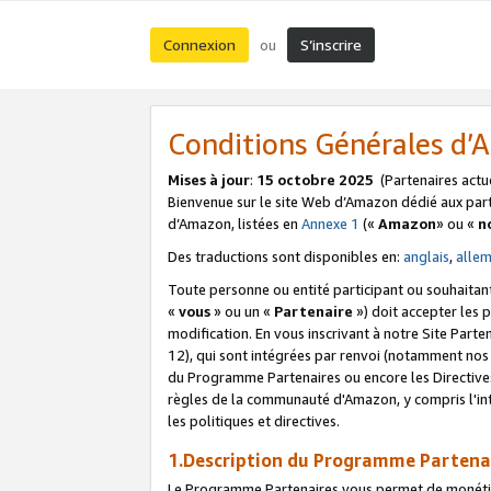
Connexion
S’inscrire
ou
Conditions Générales d
Mises à jour
:
15 octobre 2025
(Partenaires actu
Bienvenue sur le site Web d’Amazon dédié aux part
d’Amazon, listées en
Annexe 1
(«
Amazon
» ou «
n
Des traductions sont disponibles en:
anglais
,
alle
Toute personne ou entité participant ou souhaitan
«
vous
» ou un «
Partenaire
») doit accepter les
modification. En vous inscrivant à notre Site Parte
12), qui sont intégrées par renvoi (notamment no
du Programme Partenaires ou encore les Directive
règles de la communauté d'Amazon, y compris l'int
les politiques et directives.
1.Description du Programme Partena
Le Programme Partenaires vous permet de monétiser 