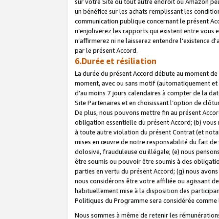
sur votre Site ou tout autre endroit où Amazon peut
un bénéfice sur les achats remplissant les conditio
communication publique concernant le présent Acco
n’enjoliverez les rapports qui existent entre vou
n’affirmerez ni ne laisserez entendre l'existence 
par le présent Accord.
6.Durée et résiliation
La durée du présent Accord débute au moment de vo
moment, avec ou sans motif (automatiquement et sans
d’au moins 7 jours calendaires à compter de la dat
Site Partenaires et en choisissant l’option de clô
De plus, nous pouvons mettre fin au présent Accord
obligation essentielle du présent Accord; (b) vous
à toute autre violation du présent Contrat (et no
mises en œuvre de notre responsabilité du fait de 
dolosive, frauduleuse ou illégale; (e) nous penso
être soumis ou pouvoir être soumis à des obligati
parties en vertu du présent Accord; (g) nous avon
nous considérons être votre affiliée ou agissant 
habituellement mise à la disposition des participants
Politiques du Programme sera considérée comme la 
Nous sommes à même de retenir les rémunérations 