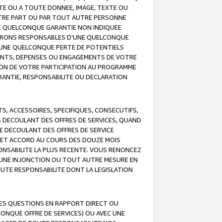
TE OU A TOUTE DONNEE, IMAGE, TEXTE OU
OTRE PART OU PAR TOUT AUTRE PERSONNE
NE QUELCONQUE GARANTIE NON INDIQUEE
 SERONS RESPONSABLES D’UNE QUELCONQUE
UNE QUELCONQUE PERTE DE POTENTIELS
EMENTS, DEPENSES OU ENGAGEMENTS DE VOTRE
ION DE VOTRE PARTICIPATION AU PROGRAMME
ARANTIE, RESPONSABILITE OU DECLARATION
, ACCESSOIRES, SPECIFIQUES, CONSECUTIFS,
S DECOULANT DES OFFRES DE SERVICES, QUAND
LE DECOULANT DES OFFRES DE SERVICE
 CET ACCORD AU COURS DES DOUZE MOIS
ONSABILITE LA PLUS RECENTE. VOUS RENONCEZ
, UNE INJONCTION OU TOUT AUTRE MESURE EN
OUTE RESPONSABILITE DONT LA LEGISLATION
LES QUESTIONS EN RAPPORT DIRECT OU
LCONQUE OFFRE DE SERVICES) OU AVEC UNE