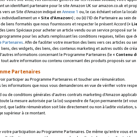
ant un identifiant partenaire pour le site Amazon UK sur amazon.co.uk et pro
ens vers un Site d’Amazon indiqué en
Annexe 1
ou, le cas échéant selon la local
s individuellement un «
Site d’Amazon
») ; ou (ii) l'ID de Partenaire au sein de
 de liens formatés que nous fournissons et respecter le présent Accord («
Li
 des Liens Spéciaux pour acheter un article vendu ou un service proposé sur l
rogramme pour les achats remplissant les conditions requises, telles que dét
 Partenaires
. Afin de faciliter votre insertion des liens vers ces articles ou
liens, des widgets, des liens, des contenus marketing et autres outils de cré
ue d’autres informations concernant le Programme Partenaires (le «
Contenu d
 tout autre information ou contenu concernant des produits proposés sur un s
amme Partenaires
oir participer au Programme Partenaires et toucher une rémunération.
les informations que nous vous demanderons en vue de vérifier votre respe
d ou de conditions générales d’autres contrats marketing d’Amazon applicable
 toute la mesure autorisée par la loi) suspendre de façon permanente (et vou
d, que ladite rémunération soit liée directement ou non à ladite violation, s
e supérieur à ce montant.
de votre participation au Programme Partenaires. De même qu’entre vous et nou