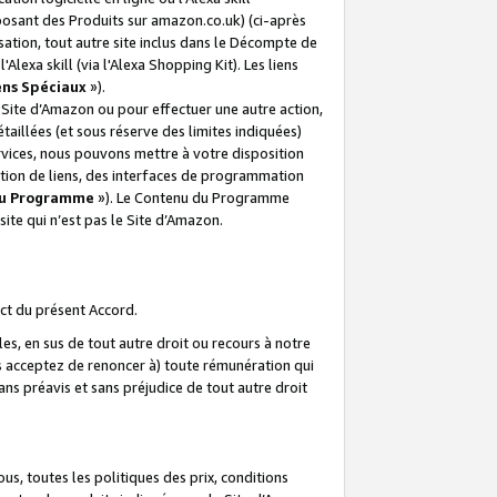
posant des Produits sur amazon.co.uk) (ci-après
isation, tout autre site inclus dans le Décompte de
 l'Alexa skill (via l'Alexa Shopping Kit). Les liens
ens Spéciaux
»).
e Site d’Amazon ou pour effectuer une autre action,
aillées (et sous réserve des limites indiquées)
 services, nous pouvons mettre à votre disposition
ation de liens, des interfaces de programmation
u Programme
»). Le Contenu du Programme
ite qui n’est pas le Site d’Amazon.
ct du présent Accord.
s, en sus de tout autre droit ou recours à notre
s acceptez de renoncer à) toute rémunération qui
ans préavis et sans préjudice de tout autre droit
s, toutes les politiques des prix, conditions