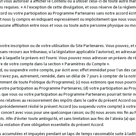
 vous autoriser à afficher le Contenu ou à utiliser celui-ci de toute autre man
ns requises. » A l’exception de cette divulgation, et sous réserve de la régle
rd ou votre participation au Programme Partenaires sans notre accord écrit
s et nous (y compris en indiquant expressément ou implicitement que nous vou
d'aucune affiliation entre nous et vous ou toute autre personne physique ou m
tre inscription ou de votre utilisation du Site Partenaires. Vous pouvez, et
 recours aux tribunaux, si la législation applicable l’autorise), en adressant 
e à laquelle le préavis est fourni. Vous pouvez nous adresser un préavis de r
ture de votre compte dans la section « Paramètres du Compte ».
, ou suspendre votre compte, par écrit avec effet immédiat pour l’un des cas
 n’avez pas, autrement, remédié, dans un délai de 7 jours à compter de la noti
tamment de toute Politique du Programme); (c) nous estimons que nous pourrio
votre participation au Programme Partenaires; (d) votre participation au Pro
ns que vous ou votre participation au Programme Partenaires pourrait ternir 
ons relatives au recouvrement des impôts dans le cadre du présent Accord ou 
s précédemment résilié le présent Accord (ou suspendu votre compte) à votre
de concert avec vous pour une quelconque raison; ou (h) nous avons mis fin a
. Afin d’éviter toute ambiguïté, et sans limitation aux fins de l’alinéa (a) qui
violation d’une obligation essentielle du présent Accord.
accumulées et impayées pendant un laps de temps raisonnable suite à ladite