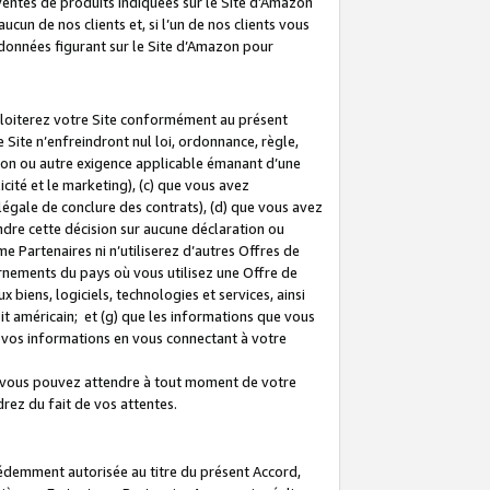
 ventes de produits indiquées sur le Site d’Amazon
cun de nos clients et, si l’un de nos clients vous
rdonnées figurant sur le Site d’Amazon pour
ploiterez votre Site conformément au présent
 Site n’enfreindront nul loi, ordonnance, règle,
ision ou autre exigence applicable émanant d’une
ité et le marketing), (c) que vous avez
égale de conclure des contrats), (d) que vous avez
dre cette décision sur aucune déclaration ou
 Partenaires ni n’utiliserez d’autres Offres de
ernements du pays où vous utilisez une Offre de
 biens, logiciels, technologies et services, ainsi
oit américain; et (g) que les informations que vous
vos informations en vous connectant à votre
e vous pouvez attendre à tout moment de votre
rez du fait de vos attentes.
cédemment autorisée au titre du présent Accord,