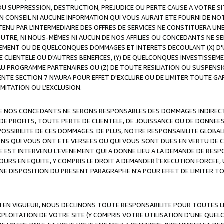
OU SUPPRESSION, DESTRUCTION, PREJUDICE OU PERTE CAUSE A VOTRE SI
 CONSEIL NI AUCUNE INFORMATION QUI VOUS AURAIT ETE FOURNI DE N
ENU PAR L’INTERMEDIAIRE DES OFFRES DE SERVICES NE CONSTITUERA U
OUTRE, NI NOUS-MÊMES NI AUCUN DE NOS AFFILIES OU CONCEDANTS NE
MENT OU DE QUELCONQUES DOMMAGES ET INTERETS DECOULANT (X) D'
DE CLIENTELE OU D'AUTRES BENEFICES, (Y) DE QUELCONQUES INVESTISS
 AU PROGRAMME PARTENAIRES OU (Z) DE TOUTE RESILIATION OU SUSPENS
ENTE SECTION 7 N'AURA POUR EFFET D'EXCLURE OU DE LIMITER TOUTE G
IMITATION OU L’EXCLUSION.
 DE NOS CONCEDANTS NE SERONS RESPONSABLES DES DOMMAGES INDIRECTS
DE PROFITS, TOUTE PERTE DE CLIENTELE, DE JOUISSANCE OU DE DONNEE
POSSIBILITE DE CES DOMMAGES. DE PLUS, NOTRE RESPONSABILITE GLOBA
ONS QUI VOUS ONT ETE VERSEES OU QUI VOUS SONT DUES EN VERTU DE
 EST INTERVENU L’EVENEMENT QUI A DONNE LIEU A LA DEMANDE DE RESP
OURS EN EQUITE, Y COMPRIS LE DROIT A DEMANDER l'EXECUTION FORCEE
UNE DISPOSITION DU PRESENT PARAGRAPHE N'A POUR EFFET DE LIMITER T
ON EN VIGUEUR, NOUS DECLINONS TOUTE RESPONSABILITE POUR TOUTES 
’EXPLOITATION DE VOTRE SITE (Y COMPRIS VOTRE UTILISATION D'UNE QUE