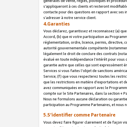
générales de vente, règles, politiques et procédure
s’appliqueront à ces clients et resteront modifiabl
contacte pour des questions en rapport avec ses in
s’adresser à notre service client.
4.Garanties
Vous déclarez, garantissez et reconnaissez (a) qu
Accord, (b) que ni votre participation au Programme
réglementation, ordre, licence, permis, directive,
autorité gouvernementale compétente (notamment le
légalement le droit de conclure des contrats (not
évalué en toute indépendance l’intérêt pour vous 
garantie autre que celles qui sont expressément én
Services si vous faites l’objet de sanctions amér
Service; (f) que vous respecterez toutes les restri
que les restrictions en matière d’exportations et d
avez communiquées en rapport avec le Programme P
compte sur le Site Partenaires, dans la section «
Nous ne formulons aucune déclaration ou garantie
participation au Programme Partenaires, et nous n
5.S’identifier comme Partenaire
Vous devez faire figurer clairement et de façon vi