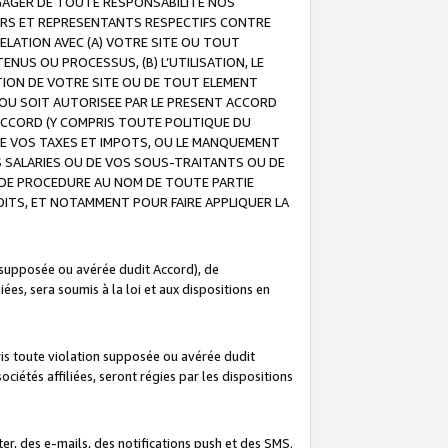
GAGER DE TOUTE RESPONSABILITE NOS
EURS ET REPRESENTANTS RESPECTIFS CONTRE
ELATION AVEC (A) VOTRE SITE OU TOUT
ENUS OU PROCESSUS, (B) L’UTILISATION, LE
ATION DE VOTRE SITE OU DE TOUT ELEMENT
E OU SOIT AUTORISEE PAR LE PRESENT ACCORD
ACCORD (Y COMPRIS TOUTE POLITIQUE DU
DE VOS TAXES ET IMPOTS, OU LE MANQUEMENT
OS SALARIES OU DE VOS SOUS-TRAITANTS OU DE
DE PROCEDURE AU NOM DE TOUTE PARTIE
OITS, ET NOTAMMENT POUR FAIRE APPLIQUER LA
 supposée ou avérée dudit Accord), de
ées, sera soumis à la loi et aux dispositions en
is toute violation supposée ou avérée dudit
iétés affiliées, seront régies par les dispositions
r, des e-mails, des notifications push et des SMS.