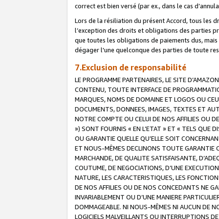
correct est bien versé (par ex., dans le cas d’annul
Lors de la résiliation du présent Accord, tous les 
l’exception des droits et obligations des parties p
que toutes les obligations de paiements dus, mais no
dégager l'une quelconque des parties de toute resp
7.Exclusion de responsabilité
LE PROGRAMME PARTENAIRES, LE SITE D’AMAZON
CONTENU, TOUTE INTERFACE DE PROGRAMMATION
MARQUES, NOMS DE DOMAINE ET LOGOS OU CEUX 
DOCUMENTS, DONNEES, IMAGES, TEXTES ET AUT
NOTRE COMPTE OU CELUI DE NOS AFFILIES OU 
») SONT FOURNIS « EN L’ETAT » ET « TELS QU
OU GARANTIE QUELLE QU’ELLE SOIT CONCERNANT 
ET NOUS-MÊMES DECLINONS TOUTE GARANTIE CON
MARCHANDE, DE QUALITE SATISFAISANTE, D’ADE
COUTUME, DE NEGOCIATIONS, D’UNE EXECUTION
NATURE, LES CARACTERISTIQUES, LES FONCTION
DE NOS AFFILIES OU DE NOS CONCEDANTS NE G
INVARIABLEMENT OU D’UNE MANIERE PARTICULI
DOMMAGEABLE. NI NOUS-MÊMES NI AUCUN DE NO
LOGICIELS MALVEILLANTS OU INTERRUPTIONS D