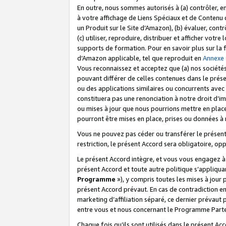
En outre, nous sommes autorisés à (a) contrôler, en
à votre affichage de Liens Spéciaux et de Contenu d
un Produit sur le Site d’Amazon), (b) évaluer, contr
(c) utiliser, reproduire, distribuer et afficher vo
supports de formation. Pour en savoir plus sur la
d’Amazon applicable, tel que reproduit en
Annexe
Vous reconnaissez et acceptez que (a) nos sociétés
pouvant différer de celles contenues dans le prése
ou des applications similaires ou concurrents avec 
constituera pas une renonciation à notre droit d’im
ou mises à jour que nous pourrions mettre en pla
pourront être mises en place, prises ou données à n
Vous ne pouvez pas céder ou transférer le présent 
restriction, le présent Accord sera obligatoire, op
Le présent Accord intègre, et vous vous engagez à r
présent Accord et toute autre politique s’appliqu
Programme
»), y compris toutes les mises à jour
présent Accord prévaut. En cas de contradiction e
marketing d’affiliation séparé, ce dernier prévaut
entre vous et nous concernant le Programme Partena
Chaque fois qu’ils sont utilisés dans le présent Ac