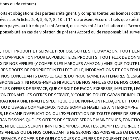
ations ou de retours).
droits et obligations des parties s’éteignent, y compris toutes les licences oc
révus aux Articles 3, 4, 5, 6, 7, 8, 10 et 11 du présent Accord et tels que sp
n payés, au titre du présent Accord, qui survivent à la résiliation de l’Accord
onsabilité en cas de violation du présent Accord ou de responsabilité survenu
, TOUT PRODUIT ET SERVICE PROPOSE SUR LE SITE D’AMAZON, TOUT LIEN
 D'APPLICATION POUR LA PUBLICITE DE PRODUITS, TOUT FLUX DE DONN
DE NOS AFFILIES (Y COMPRIS LES MARQUES AMAZON ) AINSI QUE TOUTE L
RES DROITS DE PROPRIETE INTELLECTUELLE, INFORMATIONS ET CONTENU
DE NOS CONCEDANTS DANS LE CADRE DU PROGRAMME PARTENAIRES (DESIG
E DISPONIBLES ». NI NOUS-MEMES NI AUCUN DE NOS AFFILIES OU DE NOS
LES OFFRES DE SERVICE, QUE CE SOIT DE FACON EXPRESSE, IMPLICITE, L
CERNANT LES OFFRES DE SERVICE, Y COMPRIS TOUTE GARANTIE IMPLICIT
QUATION A UNE FINALITE SPECIFIQUE OU DE NON-CONTREFAÇON, ET TOUTE
 OU D’USAGES COMMERCIAUX. NOUS SOMMES HABILITES A INTERROMPRE TO
S, LE CHAMP D’APPLICATION OU L’EXPLOITATION DE TOUTE OFFRE DE SER
ARANTISSONS QUE LES OFFRES DE SERVICE SERONT MAINTENUES, FONCTIO
ERE, NI QU’ELLES SERONT ININTERROMPUES, EXACTES, EXEMPTES D’ER
S AFFILIES OU DE NOS CONCEDANTS NE SERONS RESPONSABLES (A) DE QU
E SERVICE, Y COMPRIS DE QUELCONQUES COUPURES DE COURANT OU DEFAI