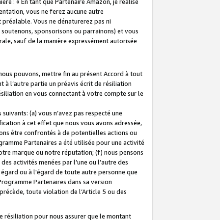
ière : « En tant que Partenaire Amazon, je réalise
mentation, vous ne ferez aucune autre
 préalable. Vous ne dénaturerez pas ni
s soutenons, sponsorisons ou parrainons) et vous
orale, sauf de la manière expressément autorisée
 nous pouvons, mettre fin au présent Accord à tout
à l’autre partie un préavis écrit de résiliation
ésiliation en vous connectant à votre compte sur le
 suivants: (a) vous n’avez pas respecté une
fication à cet effet que nous vous avons adressée,
ns être confrontés à de potentielles actions ou
gramme Partenaires a été utilisée pour une activité
notre marque ou notre réputation; (f) nous pensons
des activités menées par l’une ou l’autre des
 égard ou à l'égard de toute autre personne que
u Programme Partenaires dans sa version
 précède, toute violation de l’Article 5 ou des
 résiliation pour nous assurer que le montant