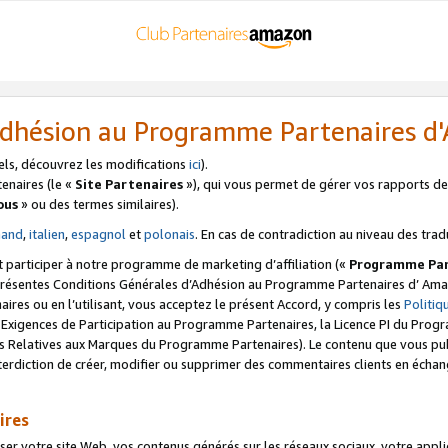
’Adhésion au Programme Partenaires 
els, découvrez les modifications
ici
).
enaires (le «
Site Partenaires
»), qui vous permet de gérer vos rapports de 
ous
» ou des termes similaires).
mand
,
italien
,
espagnol
et
polonais
. En cas de contradiction au niveau des trad
t participer à notre programme de marketing d’affiliation («
Programme Par
 présentes Conditions Générales d’Adhésion au Programme Partenaires d’ Ama
naires ou en l’utilisant, vous acceptez le présent Accord, y compris les
Politi
s Exigences de Participation au Programme Partenaires, la Licence PI du Pr
s Relatives aux Marques du Programme Partenaires). Le contenu que vous publ
erdiction de créer, modifier ou supprimer des commentaires clients en échan
ires
votre site Web, vos contenus générés sur les réseaux sociaux, votre applicati