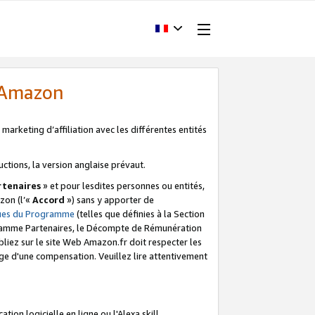
d'Amazon
marketing d’affiliation avec les différentes entités
uctions, la version anglaise prévaut.
tenaires
» et pour lesdites personnes ou entités,
zon (l’«
Accord
») sans y apporter de
ques du Programme
(telles que définies à la Section
ogramme Partenaires, le Décompte de Rémunération
iez sur le site Web Amazon.fr doit respecter les
ge d'une compensation. Veuillez lire attentivement
on logicielle en ligne ou l'Alexa skill