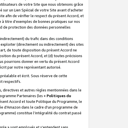
 utilisateurs de votre Site que nous obtenons grâce
é sur un Lien Spécial de votre Site avant d’acheter
te afin de vérifier le respect du présent Accord, et
te à titre d’exemples de bonnes pratiques sur nos
ord de protection des données personnelles
indirectement) du trafic dans des conditions
exploiter (directement ou indirectement) des sites
 part, de toute disposition du présent Accord ne
osition du présent Accord, et (d) toutes précisions
ous pourrions donner en vertu du présent Accord
écrit par notre représentant autorisé.
préalable et écrit. Sous réserve de cette
it respectifs.
s, directives et autres règles mentionnées dans le
programme Partenaires (les «
Politiques du
résent Accord et toute Politique du Programme, le
iliée d’Amazon dans le cadre d’un programme de
ogramme) constitue l’intégralité du contrat passé
xemple » sont employés et s'entendent sans