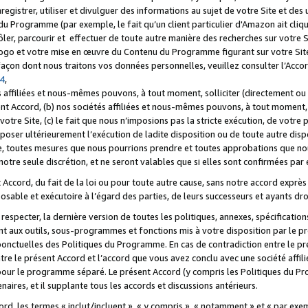
registrer, utiliser et divulguer des informations au sujet de votre Site et des
u Programme (par exemple, le fait qu’un client particulier d'Amazon ait cliqu
ôler, parcourir et effectuer de toute autre manière des recherches sur votre Si
tre logo et votre mise en œuvre du Contenu du Programme figurant sur votre Si
 façon dont nous traitons vos données personnelles, veuillez consulter l’Acc
 4
,
 affiliées et nous-mêmes pouvons, à tout moment, solliciter (directement ou 
nt Accord, (b) nos sociétés affiliées et nous-mêmes pouvons, à tout moment, 
votre Site, (c) le fait que nous n’imposions pas la stricte exécution, de votre
poser ultérieurement l’exécution de ladite disposition ou de toute autre disp
ce, toutes mesures que nous pourrions prendre et toutes approbations que n
otre seule discrétion, et ne seront valables que si elles sont confirmées par 
Accord, du fait de la loi ou pour toute autre cause, sans notre accord exprès 
posable et exécutoire à l’égard des parties, de leurs successeurs et ayants dro
especter, la dernière version de toutes les politiques, annexes, spécification
ant aux outils, sous-programmes et fonctions mis à votre disposition par le 
 ponctuelles des Politiques du Programme. En cas de contradiction entre le p
ntre le présent Accord et l’accord que vous avez conclu avec une société aff
 pour le programme séparé. Le présent Accord (y compris les Politiques du Pr
ires, et il supplante tous les accords et discussions antérieurs.
cord, les termes « inclut/incluent », « y compris », « notamment » et « par e