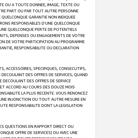
TE OU A TOUTE DONNEE, IMAGE, TEXTE OU
OTRE PART OU PAR TOUT AUTRE PERSONNE
NE QUELCONQUE GARANTIE NON INDIQUEE
 SERONS RESPONSABLES D’UNE QUELCONQUE
UNE QUELCONQUE PERTE DE POTENTIELS
EMENTS, DEPENSES OU ENGAGEMENTS DE VOTRE
ION DE VOTRE PARTICIPATION AU PROGRAMME
ARANTIE, RESPONSABILITE OU DECLARATION
, ACCESSOIRES, SPECIFIQUES, CONSECUTIFS,
S DECOULANT DES OFFRES DE SERVICES, QUAND
LE DECOULANT DES OFFRES DE SERVICE
 CET ACCORD AU COURS DES DOUZE MOIS
ONSABILITE LA PLUS RECENTE. VOUS RENONCEZ
, UNE INJONCTION OU TOUT AUTRE MESURE EN
OUTE RESPONSABILITE DONT LA LEGISLATION
LES QUESTIONS EN RAPPORT DIRECT OU
LCONQUE OFFRE DE SERVICES) OU AVEC UNE