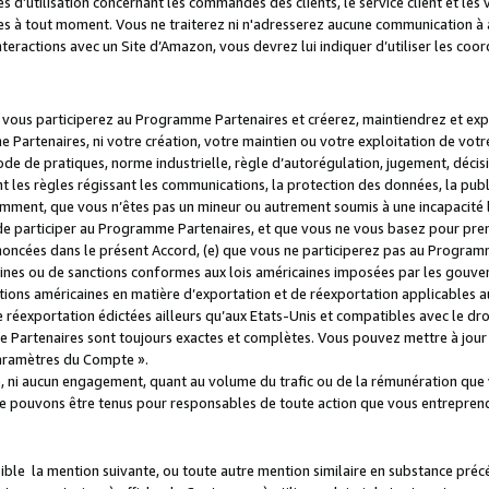
s d’utilisation concernant les commandes des clients, le service client et les
es à tout moment. Vous ne traiterez ni n'adresserez aucune communication à au
teractions avec un Site d’Amazon, vous devrez lui indiquer d’utiliser les coo
e vous participerez au Programme Partenaires et créerez, maintiendrez et ex
 Partenaires, ni votre création, votre maintien ou votre exploitation de votre
 code de pratiques, norme industrielle, règle d’autorégulation, jugement, déc
s règles régissant les communications, la protection des données, la public
amment, que vous n’êtes pas un mineur ou autrement soumis à une incapacité l
de participer au Programme Partenaires, et que vous ne vous basez pour pren
oncées dans le présent Accord, (e) que vous ne participerez pas au Programme
icaines ou de sanctions conformes aux lois américaines imposées par les gouv
ctions américaines en matière d’exportation et de réexportation applicables aux
e réexportation édictées ailleurs qu’aux Etats-Unis et compatibles avec le dr
artenaires sont toujours exactes et complètes. Vous pouvez mettre à jour 
 Paramètres du Compte ».
, ni aucun engagement, quant au volume du trafic ou de la rémunération qu
e pouvons être tenus pour responsables de toute action que vous entreprend
sible la mention suivante, ou toute autre mention similaire en substance pré