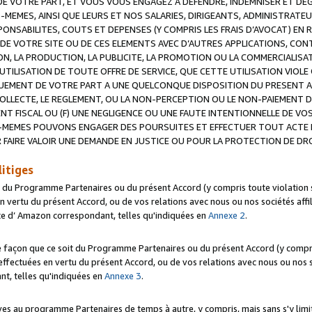
 VOTRE PART, ET VOUS VOUS ENGAGEZ A DEFENDRE, INDEMNISER ET DE
-MEMES, AINSI QUE LEURS ET NOS SALARIES, DIRIGEANTS, ADMINISTRAT
NSABILITES, COUTS ET DEPENSES (Y COMPRIS LES FRAIS D’AVOCAT) EN R
 DE VOTRE SITE OU DE CES ELEMENTS AVEC D’AUTRES APPLICATIONS, CONT
ON, LA PRODUCTION, LA PUBLICITE, LA PROMOTION OU LA COMMERCIALIS
UTILISATION DE TOUTE OFFRE DE SERVICE, QUE CETTE UTILISATION VIOL
NQUEMENT DE VOTRE PART A UNE QUELCONQUE DISPOSITION DU PRESENT 
COLLECTE, LE REGLEMENT, OU LA NON-PERCEPTION OU LE NON-PAIEMENT 
NT FISCAL OU (F) UNE NEGLIGENCE OU UNE FAUTE INTENTIONNELLE DE V
MEMES POUVONS ENGAGER DES POURSUITES ET EFFECTUER TOUT ACTE 
 FAIRE VALOIR UNE DEMANDE EN JUSTICE OU POUR LA PROTECTION DE DR
litiges
t du Programme Partenaires ou du présent Accord (y compris toute violation
 vertu du présent Accord, ou de vos relations avec nous ou nos sociétés affili
ite d’ Amazon correspondant, telles qu'indiquées en
Annexe 2
.
e façon que ce soit du Programme Partenaires ou du présent Accord (y compr
ffectuées en vertu du présent Accord, ou de vos relations avec nous ou nos soc
nt, telles qu'indiquées en
Annexe 3
.
 au programme Partenaires de temps à autre, y compris, mais sans s'y limite