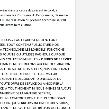
troyées dans le cadre du présent Accord, à
écifiés dans les Politiques du Programme, de même
. Nulle résiliation du présent Accord ne saurait
e avant la résiliation.
 SPECIAL, TOUT FORMAT DE LIEN, TOUT
EES, TOUT CONTENU PUBLICITAIRE, NOS
A TECHNOLOGIE, LES LOGICIELS, FONCTIONS,
S FOURNIS OU UTILISES PAR NOUS OU POUR
NES COLLECTIVEMENT LES «
OFFRES DE SERVICE
 CONCEDANTS NE FORMULONS AUCUNE DECLARATION
EGALE OU AUTRE. NOS AFFILIES, NOS CONCEDANTS
E DE TITRE DE PROPRIETE, DE VALEUR
 GARANTIE DECOULANT D’UNE LOI, DE LA
UTE OFFRE DE SERVICE OU A MODIFIER LA
VICE, A TOUT MOMENT. NI NOUS-MÊMES NI AUCUN
NNERONT DE LA MANIERE DECRITE,
REUR OU NE COMPORTERONT AUCUN COMPOSANT
ELCONQUES ERREURS, INEXACTITUDES, VIRUS,
LLANCES DE SYSTEME, OU (B) D'UN QUELCONQUE