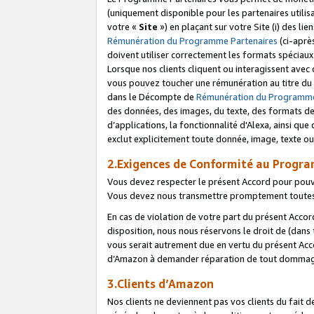
(uniquement disponible pour les partenaires utilis
votre «
Site
») en plaçant sur votre Site (i) des li
Rémunération du Programme Partenaires
(ci-aprè
doivent utiliser correctement les formats spéciaux
Lorsque nos clients cliquent ou interagissent avec
vous pouvez toucher une rémunération au titre du p
dans le Décompte de
Rémunération du Programme
des données, des images, du texte, des formats de 
d’applications, la fonctionnalité d'Alexa, ainsi q
exclut explicitement toute donnée, image, texte ou
2.Exigences de Conformité au Progr
Vous devez respecter le présent Accord pour pouv
Vous devez nous transmettre promptement toutes 
En cas de violation de votre part du présent Accor
disposition, nous nous réservons le droit de (dans
vous serait autrement due en vertu du présent Accor
d’Amazon à demander réparation de tout dommag
3.Clients d’Amazon
Nos clients ne deviennent pas vos clients du fait 