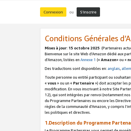
Connexion
S’inscrire
ou
Conditions Générales d
Mises à jour
:
15 octobre 2025
(Partenaires actu
Bienvenue sur le site Web d’Amazon dédié aux part
d’Amazon, listées en
Annexe 1
(«
Amazon
» ou «
n
Des traductions sont disponibles en:
anglais
,
alle
Toute personne ou entité participant ou souhaitan
«
vous
» ou un «
Partenaire
») doit accepter les
modification. En vous inscrivant à notre Site Parte
12), qui sont intégrées par renvoi (notamment no
du Programme Partenaires ou encore les Directive
règles de la communauté d'Amazon, y compris l'int
les politiques et directives.
1.Description du Programme Partena
Le Programme Partenaires vous permet de monétiser 