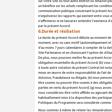
sur votre Site ou tout autre endroit où Amazon peut
un bénéfice sur les achats remplissant les conditio
communication publique concernant le présent Acco
n’enjoliverez les rapports qui existent entre vou
n’affirmerez ni ne laisserez entendre l'existence 
par le présent Accord.
6.Durée et résiliation
La durée du présent Accord débute au moment de vo
moment, avec ou sans motif (automatiquement et sans
d’au moins 7 jours calendaires à compter de la dat
Site Partenaires et en choisissant l’option de clô
De plus, nous pouvons mettre fin au présent Accord
obligation essentielle du présent Accord; (b) vous
à toute autre violation du présent Contrat (et no
mises en œuvre de notre responsabilité du fait de 
dolosive, frauduleuse ou illégale; (e) nous penso
être soumis ou pouvoir être soumis à des obligati
parties en vertu du présent Accord; (g) nous avon
nous considérons être votre affiliée ou agissant 
habituellement mise à la disposition des participants
Politiques du Programme sera considérée comme la 
Nous sommes à même de retenir les rémunérations 