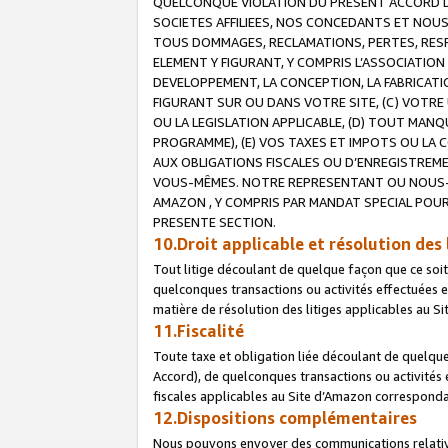
QUELCONQUE VIOLATION DU PRESENT ACCORD DE
SOCIETES AFFILIEES, NOS CONCEDANTS ET NOUS
TOUS DOMMAGES, RECLAMATIONS, PERTES, RESPO
ELEMENT Y FIGURANT, Y COMPRIS L’ASSOCIATION
DEVELOPPEMENT, LA CONCEPTION, LA FABRICATI
FIGURANT SUR OU DANS VOTRE SITE, (C) VOTRE 
OU LA LEGISLATION APPLICABLE, (D) TOUT MA
PROGRAMME), (E) VOS TAXES ET IMPOTS OU LA 
AUX OBLIGATIONS FISCALES OU D’ENREGISTREME
VOUS-MÊMES. NOTRE REPRESENTANT OU NOUS-
AMAZON , Y COMPRIS PAR MANDAT SPECIAL POUR
PRESENTE SECTION.
10.Droit applicable et résolution des 
Tout litige découlant de quelque façon que ce soi
quelconques transactions ou activités effectuées en
matière de résolution des litiges applicables au S
11.Fiscalité
Toute taxe et obligation liée découlant de quelqu
Accord), de quelconques transactions ou activités e
fiscales applicables au Site d’Amazon corresponda
12.Dispositions complémentaires
Nous pouvons envoyer des communications relatives