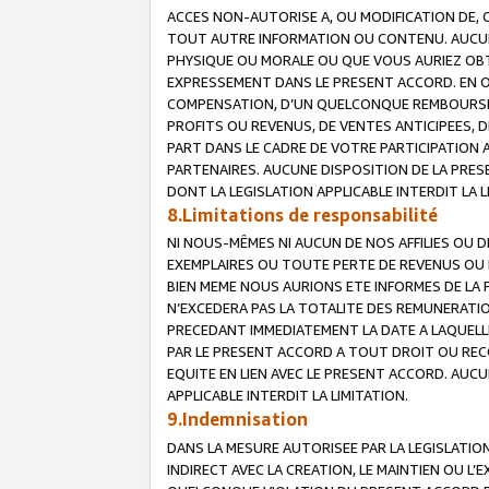
ACCES NON-AUTORISE A, OU MODIFICATION DE, 
TOUT AUTRE INFORMATION OU CONTENU. AUCUN
PHYSIQUE OU MORALE OU QUE VOUS AURIEZ OBT
EXPRESSEMENT DANS LE PRESENT ACCORD. EN 
COMPENSATION, D’UN QUELCONQUE REMBOURSE
PROFITS OU REVENUS, DE VENTES ANTICIPEES, 
PART DANS LE CADRE DE VOTRE PARTICIPATION
PARTENAIRES. AUCUNE DISPOSITION DE LA PRES
DONT LA LEGISLATION APPLICABLE INTERDIT LA L
8.Limitations de responsabilité
NI NOUS-MÊMES NI AUCUN DE NOS AFFILIES OU
EXEMPLAIRES OU TOUTE PERTE DE REVENUS OU 
BIEN MEME NOUS AURIONS ETE INFORMES DE LA 
N’EXCEDERA PAS LA TOTALITE DES REMUNERATI
PRECEDANT IMMEDIATEMENT LA DATE A LAQUELLE
PAR LE PRESENT ACCORD A TOUT DROIT OU REC
EQUITE EN LIEN AVEC LE PRESENT ACCORD. AUC
APPLICABLE INTERDIT LA LIMITATION.
9.Indemnisation
DANS LA MESURE AUTORISEE PAR LA LEGISLATI
INDIRECT AVEC LA CREATION, LE MAINTIEN OU L