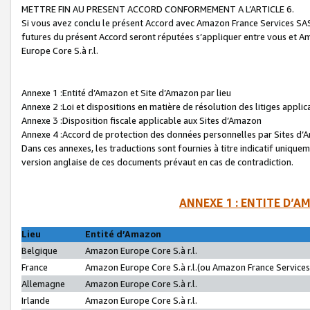
METTRE FIN AU PRESENT ACCORD CONFORMEMENT A L’ARTICLE 6.
Si vous avez conclu le présent Accord avec Amazon France Services SAS 
futures du présent Accord seront réputées s’appliquer entre vous et 
Europe Core S.à r.l.
Annexe 1 :Entité d’Amazon et Site d’Amazon par lieu
Annexe 2 :Loi et dispositions en matière de résolution des litiges appli
Annexe 3 :Disposition fiscale applicable aux Sites d’Amazon
Annexe 4 :Accord de protection des données personnelles par Sites d
Dans ces annexes, les traductions sont fournies à titre indicatif uniquem
version anglaise de ces documents prévaut en cas de contradiction.
ANNEXE 1 : ENTITE D’A
Lieu
Entité d’Amazon
Belgique
Amazon Europe Core S.à r.l.
France
Amazon Europe Core S.à r.l.(ou Amazon France Services 
Allemagne
Amazon Europe Core S.à r.l.
Irlande
Amazon Europe Core S.à r.l.