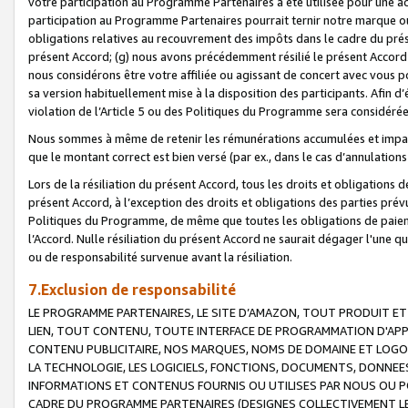
votre participation au Programme Partenaires a été utilisée pour une ac
participation au Programme Partenaires pourrait ternir notre marque ou
obligations relatives au recouvrement des impôts dans le cadre du prése
présent Accord; (g) nous avons précédemment résilié le présent Accord
nous considérons être votre affiliée ou agissant de concert avec vous 
sa version habituellement mise à la disposition des participants. Afin d’é
violation de l’Article 5 ou des Politiques du Programme sera considéré
Nous sommes à même de retenir les rémunérations accumulées et impayée
que le montant correct est bien versé (par ex., dans le cas d’annulations
Lors de la résiliation du présent Accord, tous les droits et obligations 
présent Accord, à l’exception des droits et obligations des parties prévus
Politiques du Programme, de même que toutes les obligations de paiement
l’Accord. Nulle résiliation du présent Accord ne saurait dégager l'une 
ou de responsabilité survenue avant la résiliation.
7.Exclusion de responsabilité
LE PROGRAMME PARTENAIRES, LE SITE D’AMAZON, TOUT PRODUIT ET 
LIEN, TOUT CONTENU, TOUTE INTERFACE DE PROGRAMMATION D'APP
CONTENU PUBLICITAIRE, NOS MARQUES, NOMS DE DOMAINE ET LOGOS
LA TECHNOLOGIE, LES LOGICIELS, FONCTIONS, DOCUMENTS, DONNEES
INFORMATIONS ET CONTENUS FOURNIS OU UTILISES PAR NOUS OU P
CADRE DU PROGRAMME PARTENAIRES (DESIGNES COLLECTIVEMENT LE