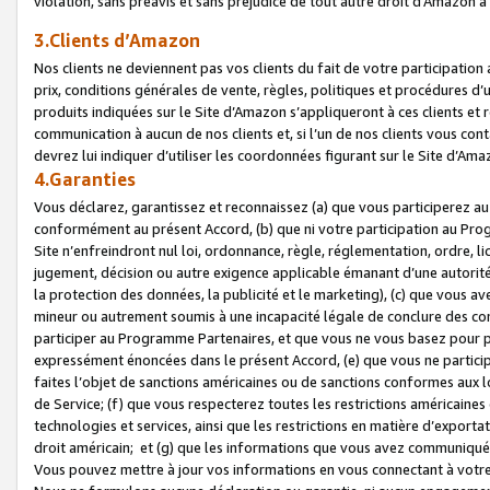
violation, sans préavis et sans préjudice de tout autre droit d’Amazo
3.Clients d’Amazon
Nos clients ne deviennent pas vos clients du fait de votre participati
prix, conditions générales de vente, règles, politiques et procédures d’u
produits indiquées sur le Site d’Amazon s’appliqueront à ces clients et
communication à aucun de nos clients et, si l’un de nos clients vous co
devrez lui indiquer d’utiliser les coordonnées figurant sur le Site d’Ama
4.Garanties
Vous déclarez, garantissez et reconnaissez (a) que vous participerez a
conformément au présent Accord, (b) que ni votre participation au Prog
Site n’enfreindront nul loi, ordonnance, règle, réglementation, ordre, li
jugement, décision ou autre exigence applicable émanant d’une autori
la protection des données, la publicité et le marketing), (c) que vous 
mineur ou autrement soumis à une incapacité légale de conclure des con
participer au Programme Partenaires, et que vous ne vous basez pour pr
expressément énoncées dans le présent Accord, (e) que vous ne particip
faites l’objet de sanctions américaines ou de sanctions conformes aux 
de Service; (f) que vous respecterez toutes les restrictions américaines
technologies et services, ainsi que les restrictions en matière d’exporta
droit américain; et (g) que les informations que vous avez communiqué
Vous pouvez mettre à jour vos informations en vous connectant à votre