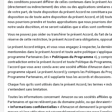
des conditions pouvant différer de celles contenues dans le présent Ac
(directement ou indirectement) des sites ou des applications similaires o
de votre part, de toute disposition du présent Accord ne constituera pa
disposition ou de toute autre disposition du présent Accord, et (d) tou
nous pourrions prendre et toutes approbations que nous pourrions donn
notre seule discrétion, et ne seront valables que si elles sont confirmée
Vous ne pouvez pas céder ou transférer le présent Accord, du fait de la 
réserve de cette restriction, le présent Accord sera obligatoire, opposab
Le présent Accord intègre, et vous vous engagez à respecter, la dernière 
mentionnées dans le présent Accord et toute autre politique s’appliqua
programme Partenaires (les «
Politiques du Programme
»), y compri
contradiction entre le présent Accord et toute Politique du Programme, 
l’accord que vous avez conclu avec une société affiliée d’Amazon dans 
programme séparé. Le présent Accord (y compris les Politiques du Progr
Programme Partenaires, et il supplante tous les accords et discussions 
Chaque fois qu’ils sont utilisés dans le présent Accord, les termes « in
s'entendent sans limitation.
Toutes les informations concernant Amazon ou ses sociétés affiliées 
Partenaires et qui ne relèvent pas du domaine public, ou qui devraient
«
Informations confidentielles
» d’Amazon et demeurent la propriété 
mesure où leur utilisation est raisonnablement nécessaire pour l'appli