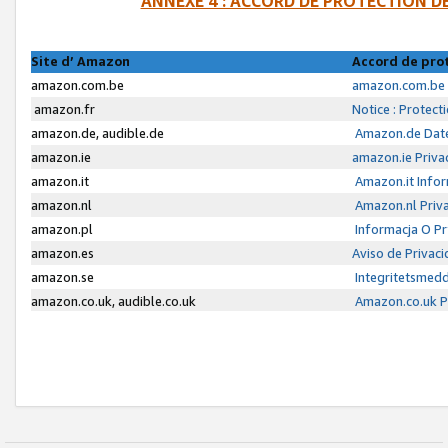
ANNEXE 4 : ACCORD DE PROTECTION 
Site d’ Amazon
Accord de pro
amazon.com.be
amazon.com.be 
amazon.fr
Notice : Protect
amazon.de, audible.de
Amazon.de Date
amazon.ie
amazon.ie Priva
amazon.it
Amazon.it Infor
amazon.nl
Amazon.nl Priva
amazon.pl
Informacja O P
amazon.es
Aviso de Privac
amazon.se
Integritetsmed
amazon.co.uk, audible.co.uk
Amazon.co.uk Pr