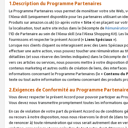
1.Description du Programme Partenaires
Le Programme Partenaires vous permet de monétiser votre site Web, vos 
l'Alexa skill (uniquement disponible pour les partenaires utilisant un 
Produits sur amazon.co.uk) (ci-après votre «
Site
») en plaçant sur votr
la localisation, tout autre site inclus dans le Décompte de
Rémunération
l'ID de Partenaire au sein de l'Alexa skill (via l'Alexa Shopping Kit). Le
fournissons et respecter le présent Accord («
Liens Spéciaux
»).
Lorsque nos clients cliquent ou interagissent avec des Liens Spéciaux p
effectuer une autre action, vous pouvez toucher une rémunération au ti
détaillées (et sous réserve des limites indiquées) dans le Décompte de
vers ces articles ou services, nous pouvons mettre à votre disposition d
contenus marketing et autres outils de création de liens, des interfaces
informations concernant le Programme Partenaires (le «
Contenu du 
texte ou tout autre information ou contenu concernant des produits prop
2.Exigences de Conformité au Programme Partenair
Vous devez respecter le présent Accord pour pouvoir participer au Pr
Vous devez nous transmettre promptement toutes les informations que
En cas de violation de votre part du présent Accord ou de conditions g
ou recours à notre disposition, nous nous réservons le droit de (dans 
de renoncer à) toute rémunération qui vous serait autrement due en ver