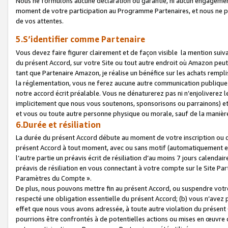
Nous ne formulons aucune déclaration ou garantie, ni aucun engagemen
moment de votre participation au Programme Partenaires, et nous ne p
de vos attentes.
5.S’identifier comme Partenaire
Vous devez faire figurer clairement et de façon visible la mention sui
du présent Accord, sur votre Site ou tout autre endroit où Amazon peut vo
tant que Partenaire Amazon, je réalise un bénéfice sur les achats remplis
la réglementation, vous ne ferez aucune autre communication publique
notre accord écrit préalable. Vous ne dénaturerez pas ni n’enjoliverez 
implicitement que nous vous soutenons, sponsorisons ou parrainons) et v
et vous ou toute autre personne physique ou morale, sauf de la manièr
6.Durée et résiliation
La durée du présent Accord débute au moment de votre inscription ou de
présent Accord à tout moment, avec ou sans motif (automatiquement et sa
l’autre partie un préavis écrit de résiliation d’au moins 7 jours calenda
préavis de résiliation en vous connectant à votre compte sur le Site Par
Paramètres du Compte ».
De plus, nous pouvons mettre fin au présent Accord, ou suspendre votre 
respecté une obligation essentielle du présent Accord; (b) vous n’avez p
effet que nous vous avons adressée, à toute autre violation du présen
pourrions être confrontés à de potentielles actions ou mises en œuvre 