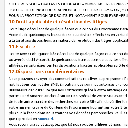
OU DE VOS SOUS-TRAITANTS OU DE VOUS-MÊMES. NOTRE REPRES
TOUT ACTE DE PROCEDURE AU NOM DE TOUTE PARTIE AMAZON , Y CO
POUR LA PROTECTION DE DROITS, ET NOTAMMENT POUR FAIRE APPL
10.Droit applicable et résolution des litiges
Tout litige découlant de quelque façon que ce soit du Programme Parte
Accord), de quelconques transactions ou activités effectuées en vertu d
à la loi et aux dispositions en matière de résolution des litiges applic
11.Fiscalité
Toute taxe et obligation liée découlant de quelque façon que ce soit 
ou avérée dudit Accord), de quelconques transactions ou activités effe
affiliées, seront régies par les dispositions fiscales applicables au Si
12.Dispositions complémentaires
Nous pouvons envoyer des communications relatives au programme Parten
notifications push et des SMS. En outre, nous sommes autorisés à (a) cont
utilisateurs de votre Site que nous obtenons grâce à votre affichage de
particulier d'Amazon ait cliqué sur un Lien Spécial de votre Site avant d
de toute autre manière des recherches sur votre Site afin de vérifier le re
votre mise en œuvre du Contenu du Programme figurant sur votre Site à
plus sur la façon dont nous traitons vos données personnelles, veuille
que reproduit en
Annexe 4
,
Vous reconnaissez et acceptez que (a) nos sociétés affiliées et nous-m