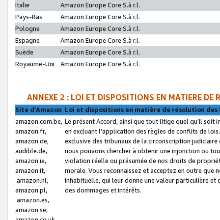
Italie
Amazon Europe Core S.à r.l.
Pays-Bas
Amazon Europe Core S.à r.l.
Pologne
Amazon Europe Core S.à r.l.
Espagne
Amazon Europe Core S.à r.l.
Suède
Amazon Europe Core S.à r.l.
Royaume-Uni
Amazon Europe Core S.à r.l.
ANNEXE 2 : LOI ET DISPOSITIONS EN MATIERE DE
Site d’Amazon
Loi et dispositions en matière de résolution des 
amazon.com.be,
Le présent Accord, ainsi que tout litige quel qu’il soi
amazon.fr,
en excluant l’application des règles de conflits de l
amazon.de,
exclusive des tribunaux de la circonscription judiciai
audible.de,
nous pouvons chercher à obtenir une injonction ou tou
amazon.ie,
violation réelle ou présumée de nos droits de proprié
amazon.it,
morale. Vous reconnaissez et acceptez en outre que n
amazon.nl,
inhabituelle, qui leur donne une valeur particulière 
amazon.pl,
des dommages et intérêts.
amazon.es,
amazon.se,
amazon.co.uk,