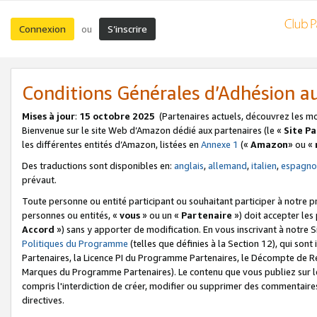
Connexion
S’inscrire
ou
Conditions Générales d’Adhésion 
Mises à jour
:
15 octobre 2025
(Partenaires actuels, découvrez les m
Bienvenue sur le site Web d’Amazon dédié aux partenaires (le «
Site P
les différentes entités d’Amazon, listées en
Annexe 1
(«
Amazon
» ou «
Des traductions sont disponibles en:
anglais
,
allemand
,
italien
,
espagno
prévaut.
Toute personne ou entité participant ou souhaitant participer à notre 
personnes ou entités, «
vous
» ou un «
Partenaire
») doit accepter le
Accord
») sans y apporter de modification. En vous inscrivant à notre Si
Politiques du Programme
(telles que définies à la Section 12), qui so
Partenaires, la Licence PI du Programme Partenaires, le Décompte de 
Marques du Programme Partenaires). Le contenu que vous publiez sur l
compris l'interdiction de créer, modifier ou supprimer des commentaires
directives.