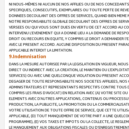
NI NOUS-MÊMES NI AUCUN DE NOS AFFILIES OU DE NOS CONCEDANT
SPECIFIQUES, CONSECUTIFS, EXEMPLAIRES OU TOUTE PERTE DE REVE
DONNEES DECOULANT DES OFFRES DE SERVICES, QUAND BIEN MEME N
NOTRE RESPONSABILITE GLOBALE DECOULANT DES OFFRES DE SERVI
VERSEES OU QUI VOUS SONT DUES EN VERTU DE CET ACCORD AU CO
INTERVENU L’EVENEMENT QUI A DONNE LIEU A LA DEMANDE DE RESP
DROIT OU RECOURS EN EQUITE, Y COMPRIS LE DROIT A DEMANDER l'
AVEC LE PRESENT ACCORD. AUCUNE DISPOSITION DU PRESENT PARAG
APPLICABLE INTERDIT LA LIMITATION.
9.Indemnisation
DANS LA MESURE AUTORISEE PAR LA LEGISLATION EN VIGUEUR, NO
DIRECT OU INDIRECT AVEC LA CREATION, LE MAINTIEN OU L’EXPLOIT
SERVICES) OU AVEC UNE QUELCONQUE VIOLATION DU PRESENT ACCO
DEGAGER DE TOUTE RESPONSABILITE NOS SOCIETES AFFILIEES, NOS 
ADMINISTRATEURS ET REPRESENTANTS RESPECTIFS CONTRE TOUS D
COMPRIS LES FRAIS D’AVOCAT) EN RELATION AVEC (A) VOTRE SITE O
ELEMENTS AVEC D’AUTRES APPLICATIONS, CONTENUS OU PROCESSUS, (
PRODUCTION, LA PUBLICITE, LA PROMOTION OU LA COMMERCIALISAT
VOTRE UTILISATION DE TOUTE OFFRE DE SERVICE, QUE CETTE UTILI
APPLICABLE, (D) TOUT MANQUEMENT DE VOTRE PART A UNE QUELCO
PROGRAMME), (E) VOS TAXES ET IMPOTS OU LA COLLECTE, LE REGLE
LE MANQUEMENT AUX OBLIGATIONS FISCALES OU D’ENREGISTREMENT 