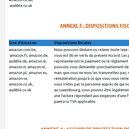
audible.co.uk
ANNEXE 3 : DISPOSITIONS FI
Site d’Amazon
Dispositions fiscales
amazon.com.be,
Nous pouvons déduire ou retenir toute taxe 
amazon.fr, amazon.de,
vous est dû en vertu du présent Accord. Les 
audible.de, amazon.ie,
représenteront le paiement ou le règlement 
amazon.it, amazon.nl,
pouvons vous demander ponctuellement des r
amazon.pl, amazon.es,
mais que vous ne nous les transmettez pas, n
amazon.se,
rémunération jusqu’à ce que vous nous reme
amazon.co.uk,
vous n’êtes pas la personne auprès de qui no
audible.co.uk
au Luxembourg, vous pouvez être légalement 
une facture répondant aux exigences d’une 
paiera la TVA applicable.