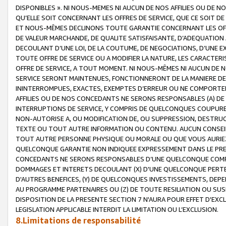
DISPONIBLES ». NI NOUS-MEMES NI AUCUN DE NOS AFFILIES OU D
QU’ELLE SOIT CONCERNANT LES OFFRES DE SERVICE, QUE CE SOIT DE
ET NOUS-MÊMES DECLINONS TOUTE GARANTIE CONCERNANT LES OFFRE
DE VALEUR MARCHANDE, DE QUALITE SATISFAISANTE, D’ADEQUATION
DECOULANT D’UNE LOI, DE LA COUTUME, DE NEGOCIATIONS, D’UNE
TOUTE OFFRE DE SERVICE OU A MODIFIER LA NATURE, LES CARACTERI
OFFRE DE SERVICE, A TOUT MOMENT. NI NOUS-MÊMES NI AUCUN DE 
SERVICE SERONT MAINTENUES, FONCTIONNERONT DE LA MANIERE DECR
ININTERROMPUES, EXACTES, EXEMPTES D’ERREUR OU NE COMPORT
AFFILIES OU DE NOS CONCEDANTS NE SERONS RESPONSABLES (A) DE
INTERRUPTIONS DE SERVICE, Y COMPRIS DE QUELCONQUES COUPURE
NON-AUTORISE A, OU MODIFICATION DE, OU SUPPRESSION, DESTRUC
TEXTE OU TOUT AUTRE INFORMATION OU CONTENU. AUCUN CONSEIL 
TOUT AUTRE PERSONNE PHYSIQUE OU MORALE OU QUE VOUS AURIEZ 
QUELCONQUE GARANTIE NON INDIQUEE EXPRESSEMENT DANS LE PRES
CONCEDANTS NE SERONS RESPONSABLES D’UNE QUELCONQUE COM
DOMMAGES ET INTERETS DECOULANT (X) D'UNE QUELCONQUE PERTE D
D'AUTRES BENEFICES, (Y) DE QUELCONQUES INVESTISSEMENTS, DEP
AU PROGRAMME PARTENAIRES OU (Z) DE TOUTE RESILIATION OU SU
DISPOSITION DE LA PRESENTE SECTION 7 N'AURA POUR EFFET D'EXC
LEGISLATION APPLICABLE INTERDIT LA LIMITATION OU L’EXCLUSION.
8.Limitations de responsabilité