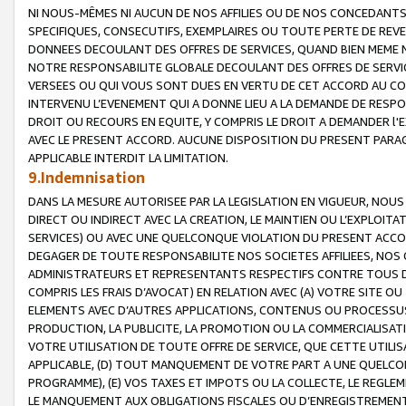
NI NOUS-MÊMES NI AUCUN DE NOS AFFILIES OU DE NOS CONCEDANT
SPECIFIQUES, CONSECUTIFS, EXEMPLAIRES OU TOUTE PERTE DE REVE
DONNEES DECOULANT DES OFFRES DE SERVICES, QUAND BIEN MEME N
NOTRE RESPONSABILITE GLOBALE DECOULANT DES OFFRES DE SERVI
VERSEES OU QUI VOUS SONT DUES EN VERTU DE CET ACCORD AU CO
INTERVENU L’EVENEMENT QUI A DONNE LIEU A LA DEMANDE DE RESP
DROIT OU RECOURS EN EQUITE, Y COMPRIS LE DROIT A DEMANDER l'
AVEC LE PRESENT ACCORD. AUCUNE DISPOSITION DU PRESENT PARAG
APPLICABLE INTERDIT LA LIMITATION.
9.Indemnisation
DANS LA MESURE AUTORISEE PAR LA LEGISLATION EN VIGUEUR, NO
DIRECT OU INDIRECT AVEC LA CREATION, LE MAINTIEN OU L’EXPLOIT
SERVICES) OU AVEC UNE QUELCONQUE VIOLATION DU PRESENT ACCO
DEGAGER DE TOUTE RESPONSABILITE NOS SOCIETES AFFILIEES, NOS 
ADMINISTRATEURS ET REPRESENTANTS RESPECTIFS CONTRE TOUS D
COMPRIS LES FRAIS D’AVOCAT) EN RELATION AVEC (A) VOTRE SITE O
ELEMENTS AVEC D’AUTRES APPLICATIONS, CONTENUS OU PROCESSUS, (
PRODUCTION, LA PUBLICITE, LA PROMOTION OU LA COMMERCIALISAT
VOTRE UTILISATION DE TOUTE OFFRE DE SERVICE, QUE CETTE UTILI
APPLICABLE, (D) TOUT MANQUEMENT DE VOTRE PART A UNE QUELCO
PROGRAMME), (E) VOS TAXES ET IMPOTS OU LA COLLECTE, LE REGLE
LE MANQUEMENT AUX OBLIGATIONS FISCALES OU D’ENREGISTREMENT 