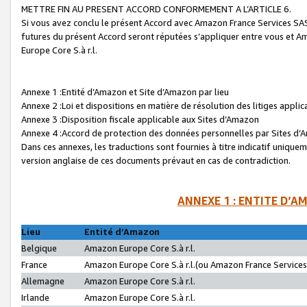
METTRE FIN AU PRESENT ACCORD CONFORMEMENT A L’ARTICLE 6.
Si vous avez conclu le présent Accord avec Amazon France Services SAS 
futures du présent Accord seront réputées s’appliquer entre vous et 
Europe Core S.à r.l.
Annexe 1 :Entité d’Amazon et Site d’Amazon par lieu
Annexe 2 :Loi et dispositions en matière de résolution des litiges appli
Annexe 3 :Disposition fiscale applicable aux Sites d’Amazon
Annexe 4 :Accord de protection des données personnelles par Sites d
Dans ces annexes, les traductions sont fournies à titre indicatif uniquem
version anglaise de ces documents prévaut en cas de contradiction.
ANNEXE 1 : ENTITE D’A
Lieu
Entité d’Amazon
Belgique
Amazon Europe Core S.à r.l.
France
Amazon Europe Core S.à r.l.(ou Amazon France Services 
Allemagne
Amazon Europe Core S.à r.l.
Irlande
Amazon Europe Core S.à r.l.