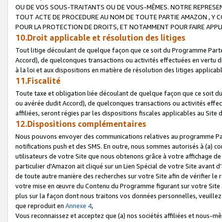
OU DE VOS SOUS-TRAITANTS OU DE VOUS-MÊMES. NOTRE REPRES
TOUT ACTE DE PROCEDURE AU NOM DE TOUTE PARTIE AMAZON , Y CO
POUR LA PROTECTION DE DROITS, ET NOTAMMENT POUR FAIRE APPL
10.Droit applicable et résolution des litiges
Tout litige découlant de quelque façon que ce soit du Programme Parte
Accord), de quelconques transactions ou activités effectuées en vertu d
à la loi et aux dispositions en matière de résolution des litiges applic
11.Fiscalité
Toute taxe et obligation liée découlant de quelque façon que ce soit 
ou avérée dudit Accord), de quelconques transactions ou activités effe
affiliées, seront régies par les dispositions fiscales applicables au Si
12.Dispositions complémentaires
Nous pouvons envoyer des communications relatives au programme Parten
notifications push et des SMS. En outre, nous sommes autorisés à (a) cont
utilisateurs de votre Site que nous obtenons grâce à votre affichage de
particulier d'Amazon ait cliqué sur un Lien Spécial de votre Site avant d
de toute autre manière des recherches sur votre Site afin de vérifier le re
votre mise en œuvre du Contenu du Programme figurant sur votre Site à
plus sur la façon dont nous traitons vos données personnelles, veuille
que reproduit en
Annexe 4
,
Vous reconnaissez et acceptez que (a) nos sociétés affiliées et nous-m