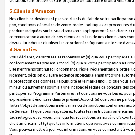
violation, sans préavis et sans préjudice de tout autre droit d’Amazo
3.Clients d’Amazon
Nos clients ne deviennent pas vos clients du fait de votre participati
prix, conditions générales de vente, règles, politiques et procédures d’u
produits indiquées sur le Site d’Amazon s’appliqueront à ces clients et
communication à aucun de nos clients et, si l’un de nos clients vous co
devrez lui indiquer d’utiliser les coordonnées figurant sur le Site d’Ama
4.Garanties
Vous déclarez, garantissez et reconnaissez (a) que vous participerez a
conformément au présent Accord, (b) que ni votre participation au Prog
Site n’enfreindront nul loi, ordonnance, règle, réglementation, ordre, li
jugement, décision ou autre exigence applicable émanant d’une autori
la protection des données, la publicité et le marketing), (c) que vous 
mineur ou autrement soumis à une incapacité légale de conclure des con
participer au Programme Partenaires, et que vous ne vous basez pour pr
expressément énoncées dans le présent Accord, (e) que vous ne particip
faites l’objet de sanctions américaines ou de sanctions conformes aux 
de Service; (f) que vous respecterez toutes les restrictions américaines
technologies et services, ainsi que les restrictions en matière d’exporta
droit américain; et (g) que les informations que vous avez communiqué
Vous pouvez mettre à jour vos informations en vous connectant à votre