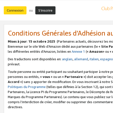
Connexion
S’inscrire
ou
Conditions Générales d’Adhésion 
Mises à jour
:
15 octobre 2025
(Partenaires actuels, découvrez les m
Bienvenue sur le site Web d’Amazon dédié aux partenaires (le «
Site P
les différentes entités d’Amazon, listées en
Annexe 1
(«
Amazon
» ou «
Des traductions sont disponibles en:
anglais
,
allemand
,
italien
,
espagno
prévaut.
Toute personne ou entité participant ou souhaitant participer à notre 
personnes ou entités, «
vous
» ou un «
Partenaire
») doit accepter le
Accord
») sans y apporter de modification. En vous inscrivant à notre Si
Politiques du Programme
(telles que définies à la Section 12), qui so
Partenaires, la Licence PI du Programme Partenaires, le Décompte de 
Marques du Programme Partenaires). Le contenu que vous publiez sur l
compris l'interdiction de créer, modifier ou supprimer des commentaires
directives.