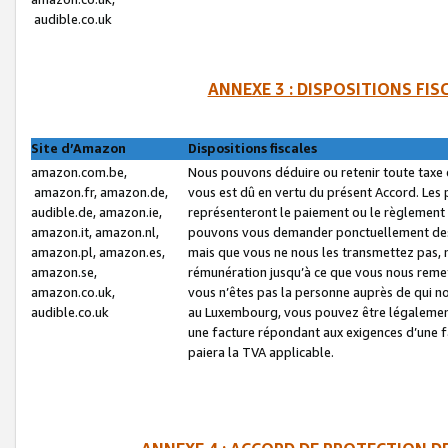
audible.co.uk
ANNEXE 3 : DISPOSITIONS FI
Site d’Amazon
Dispositions fiscales
amazon.com.be,
Nous pouvons déduire ou retenir toute taxe 
amazon.fr, amazon.de,
vous est dû en vertu du présent Accord. Les 
audible.de, amazon.ie,
représenteront le paiement ou le règlement 
amazon.it, amazon.nl,
pouvons vous demander ponctuellement des r
amazon.pl, amazon.es,
mais que vous ne nous les transmettez pas, n
amazon.se,
rémunération jusqu’à ce que vous nous reme
amazon.co.uk,
vous n’êtes pas la personne auprès de qui no
audible.co.uk
au Luxembourg, vous pouvez être légalement 
une facture répondant aux exigences d’une 
paiera la TVA applicable.