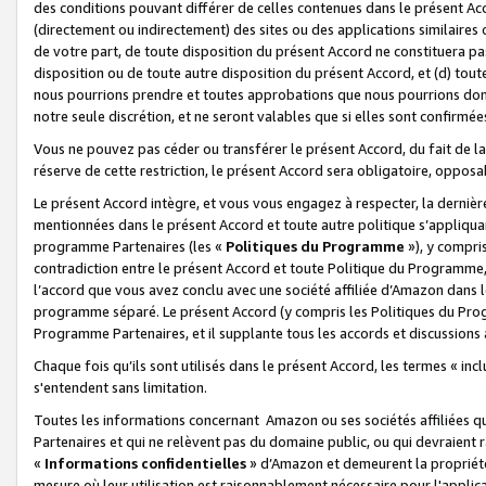
des conditions pouvant différer de celles contenues dans le présent Ac
(directement ou indirectement) des sites ou des applications similaires o
de votre part, de toute disposition du présent Accord ne constituera pa
disposition ou de toute autre disposition du présent Accord, et (d) tou
nous pourrions prendre et toutes approbations que nous pourrions donn
notre seule discrétion, et ne seront valables que si elles sont confirmée
Vous ne pouvez pas céder ou transférer le présent Accord, du fait de la 
réserve de cette restriction, le présent Accord sera obligatoire, opposab
Le présent Accord intègre, et vous vous engagez à respecter, la dernière 
mentionnées dans le présent Accord et toute autre politique s’appliqua
programme Partenaires (les «
Politiques du Programme
»), y compri
contradiction entre le présent Accord et toute Politique du Programme, 
l’accord que vous avez conclu avec une société affiliée d’Amazon dans 
programme séparé. Le présent Accord (y compris les Politiques du Progr
Programme Partenaires, et il supplante tous les accords et discussions 
Chaque fois qu’ils sont utilisés dans le présent Accord, les termes « in
s'entendent sans limitation.
Toutes les informations concernant Amazon ou ses sociétés affiliées 
Partenaires et qui ne relèvent pas du domaine public, ou qui devraient
«
Informations confidentielles
» d’Amazon et demeurent la propriété 
mesure où leur utilisation est raisonnablement nécessaire pour l'appli