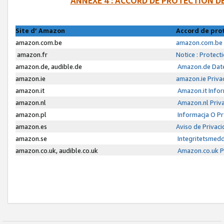
ANNEXE 4 : ACCORD DE PROTECTION 
Site d’ Amazon
Accord de pro
amazon.com.be
amazon.com.be 
amazon.fr
Notice : Protect
amazon.de, audible.de
Amazon.de Date
amazon.ie
amazon.ie Priva
amazon.it
Amazon.it Infor
amazon.nl
Amazon.nl Priva
amazon.pl
Informacja O P
amazon.es
Aviso de Privac
amazon.se
Integritetsmed
amazon.co.uk, audible.co.uk
Amazon.co.uk Pr