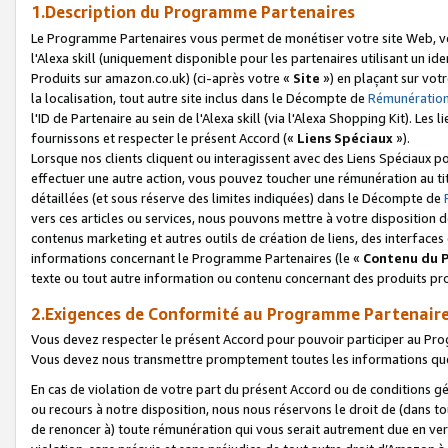
1.Description du Programme Partenaires
Le Programme Partenaires vous permet de monétiser votre site Web, vos 
l'Alexa skill (uniquement disponible pour les partenaires utilisant un 
Produits sur amazon.co.uk) (ci-après votre «
Site
») en plaçant sur votr
la localisation, tout autre site inclus dans le Décompte de
Rémunération
l'ID de Partenaire au sein de l'Alexa skill (via l'Alexa Shopping Kit). Le
fournissons et respecter le présent Accord («
Liens Spéciaux
»).
Lorsque nos clients cliquent ou interagissent avec des Liens Spéciaux p
effectuer une autre action, vous pouvez toucher une rémunération au ti
détaillées (et sous réserve des limites indiquées) dans le Décompte de
vers ces articles ou services, nous pouvons mettre à votre disposition d
contenus marketing et autres outils de création de liens, des interfaces
informations concernant le Programme Partenaires (le «
Contenu du 
texte ou tout autre information ou contenu concernant des produits prop
2.Exigences de Conformité au Programme Partenair
Vous devez respecter le présent Accord pour pouvoir participer au Pr
Vous devez nous transmettre promptement toutes les informations que
En cas de violation de votre part du présent Accord ou de conditions g
ou recours à notre disposition, nous nous réservons le droit de (dans 
de renoncer à) toute rémunération qui vous serait autrement due en ver