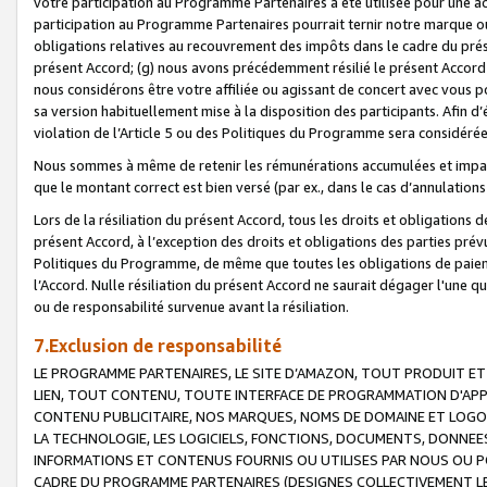
votre participation au Programme Partenaires a été utilisée pour une ac
participation au Programme Partenaires pourrait ternir notre marque ou
obligations relatives au recouvrement des impôts dans le cadre du prése
présent Accord; (g) nous avons précédemment résilié le présent Accord
nous considérons être votre affiliée ou agissant de concert avec vous 
sa version habituellement mise à la disposition des participants. Afin d’é
violation de l’Article 5 ou des Politiques du Programme sera considéré
Nous sommes à même de retenir les rémunérations accumulées et impayée
que le montant correct est bien versé (par ex., dans le cas d’annulations
Lors de la résiliation du présent Accord, tous les droits et obligations 
présent Accord, à l’exception des droits et obligations des parties prévus
Politiques du Programme, de même que toutes les obligations de paiement
l’Accord. Nulle résiliation du présent Accord ne saurait dégager l'une 
ou de responsabilité survenue avant la résiliation.
7.Exclusion de responsabilité
LE PROGRAMME PARTENAIRES, LE SITE D’AMAZON, TOUT PRODUIT ET 
LIEN, TOUT CONTENU, TOUTE INTERFACE DE PROGRAMMATION D'APP
CONTENU PUBLICITAIRE, NOS MARQUES, NOMS DE DOMAINE ET LOGOS
LA TECHNOLOGIE, LES LOGICIELS, FONCTIONS, DOCUMENTS, DONNEES
INFORMATIONS ET CONTENUS FOURNIS OU UTILISES PAR NOUS OU P
CADRE DU PROGRAMME PARTENAIRES (DESIGNES COLLECTIVEMENT LE