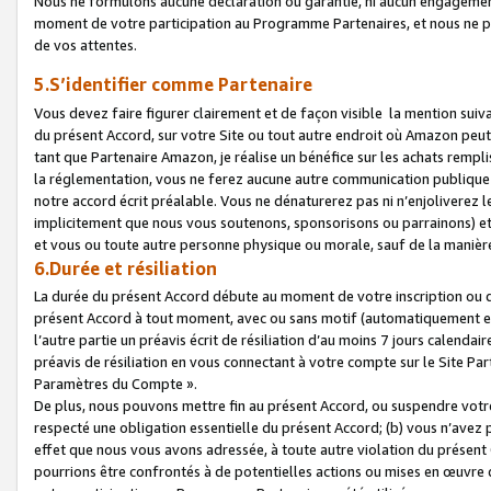
Nous ne formulons aucune déclaration ou garantie, ni aucun engagemen
moment de votre participation au Programme Partenaires, et nous ne p
de vos attentes.
5.S’identifier comme Partenaire
Vous devez faire figurer clairement et de façon visible la mention sui
du présent Accord, sur votre Site ou tout autre endroit où Amazon peut vo
tant que Partenaire Amazon, je réalise un bénéfice sur les achats remplis
la réglementation, vous ne ferez aucune autre communication publique
notre accord écrit préalable. Vous ne dénaturerez pas ni n’enjoliverez 
implicitement que nous vous soutenons, sponsorisons ou parrainons) et v
et vous ou toute autre personne physique ou morale, sauf de la manièr
6.Durée et résiliation
La durée du présent Accord débute au moment de votre inscription ou de
présent Accord à tout moment, avec ou sans motif (automatiquement et sa
l’autre partie un préavis écrit de résiliation d’au moins 7 jours calenda
préavis de résiliation en vous connectant à votre compte sur le Site Par
Paramètres du Compte ».
De plus, nous pouvons mettre fin au présent Accord, ou suspendre votre 
respecté une obligation essentielle du présent Accord; (b) vous n’avez p
effet que nous vous avons adressée, à toute autre violation du présen
pourrions être confrontés à de potentielles actions ou mises en œuvre 