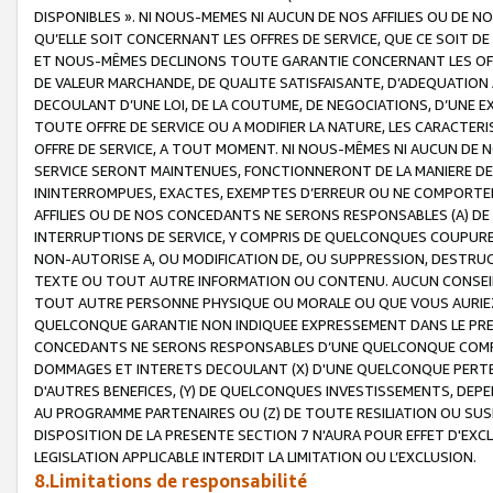
DISPONIBLES ». NI NOUS-MEMES NI AUCUN DE NOS AFFILIES OU D
QU’ELLE SOIT CONCERNANT LES OFFRES DE SERVICE, QUE CE SOIT DE
ET NOUS-MÊMES DECLINONS TOUTE GARANTIE CONCERNANT LES OFFRE
DE VALEUR MARCHANDE, DE QUALITE SATISFAISANTE, D’ADEQUATION
DECOULANT D’UNE LOI, DE LA COUTUME, DE NEGOCIATIONS, D’UNE
TOUTE OFFRE DE SERVICE OU A MODIFIER LA NATURE, LES CARACTERI
OFFRE DE SERVICE, A TOUT MOMENT. NI NOUS-MÊMES NI AUCUN DE 
SERVICE SERONT MAINTENUES, FONCTIONNERONT DE LA MANIERE DECR
ININTERROMPUES, EXACTES, EXEMPTES D’ERREUR OU NE COMPORT
AFFILIES OU DE NOS CONCEDANTS NE SERONS RESPONSABLES (A) DE
INTERRUPTIONS DE SERVICE, Y COMPRIS DE QUELCONQUES COUPURE
NON-AUTORISE A, OU MODIFICATION DE, OU SUPPRESSION, DESTRUC
TEXTE OU TOUT AUTRE INFORMATION OU CONTENU. AUCUN CONSEIL 
TOUT AUTRE PERSONNE PHYSIQUE OU MORALE OU QUE VOUS AURIEZ 
QUELCONQUE GARANTIE NON INDIQUEE EXPRESSEMENT DANS LE PRES
CONCEDANTS NE SERONS RESPONSABLES D’UNE QUELCONQUE COM
DOMMAGES ET INTERETS DECOULANT (X) D'UNE QUELCONQUE PERTE D
D'AUTRES BENEFICES, (Y) DE QUELCONQUES INVESTISSEMENTS, DEP
AU PROGRAMME PARTENAIRES OU (Z) DE TOUTE RESILIATION OU SU
DISPOSITION DE LA PRESENTE SECTION 7 N'AURA POUR EFFET D'EXC
LEGISLATION APPLICABLE INTERDIT LA LIMITATION OU L’EXCLUSION.
8.Limitations de responsabilité