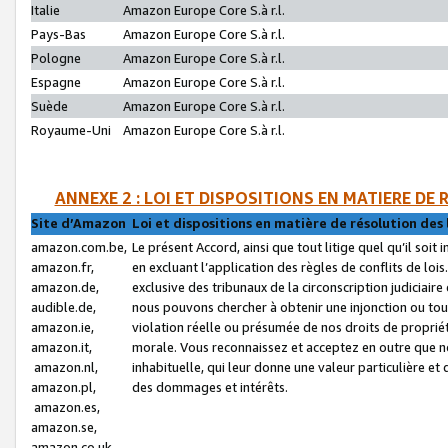
Italie
Amazon Europe Core S.à r.l.
Pays-Bas
Amazon Europe Core S.à r.l.
Pologne
Amazon Europe Core S.à r.l.
Espagne
Amazon Europe Core S.à r.l.
Suède
Amazon Europe Core S.à r.l.
Royaume-Uni
Amazon Europe Core S.à r.l.
ANNEXE 2 : LOI ET DISPOSITIONS EN MATIERE DE
Site d’Amazon
Loi et dispositions en matière de résolution des 
amazon.com.be,
Le présent Accord, ainsi que tout litige quel qu’il soi
amazon.fr,
en excluant l’application des règles de conflits de l
amazon.de,
exclusive des tribunaux de la circonscription judiciai
audible.de,
nous pouvons chercher à obtenir une injonction ou tou
amazon.ie,
violation réelle ou présumée de nos droits de proprié
amazon.it,
morale. Vous reconnaissez et acceptez en outre que n
amazon.nl,
inhabituelle, qui leur donne une valeur particulière 
amazon.pl,
des dommages et intérêts.
amazon.es,
amazon.se,
amazon.co.uk,