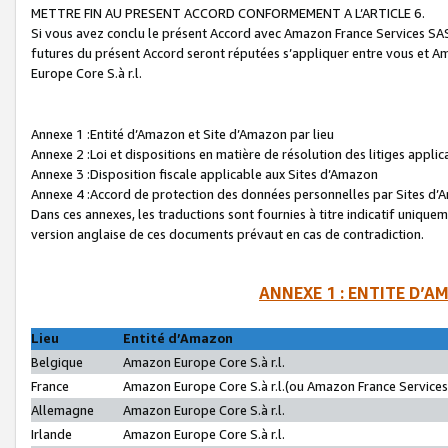
METTRE FIN AU PRESENT ACCORD CONFORMEMENT A L’ARTICLE 6.
Si vous avez conclu le présent Accord avec Amazon France Services SAS 
futures du présent Accord seront réputées s’appliquer entre vous et 
Europe Core S.à r.l.
Annexe 1 :Entité d’Amazon et Site d’Amazon par lieu
Annexe 2 :Loi et dispositions en matière de résolution des litiges appli
Annexe 3 :Disposition fiscale applicable aux Sites d’Amazon
Annexe 4 :Accord de protection des données personnelles par Sites d
Dans ces annexes, les traductions sont fournies à titre indicatif uniquem
version anglaise de ces documents prévaut en cas de contradiction.
ANNEXE 1 : ENTITE D’A
Lieu
Entité d’Amazon
Belgique
Amazon Europe Core S.à r.l.
France
Amazon Europe Core S.à r.l.(ou Amazon France Services 
Allemagne
Amazon Europe Core S.à r.l.
Irlande
Amazon Europe Core S.à r.l.