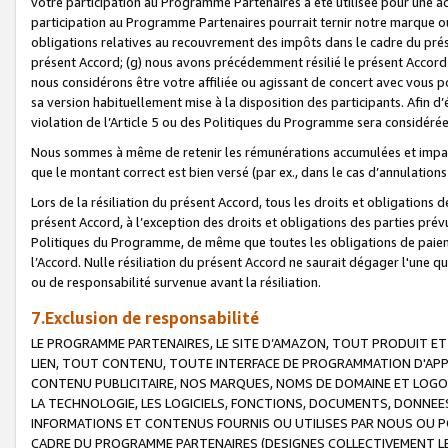
votre participation au Programme Partenaires a été utilisée pour une ac
participation au Programme Partenaires pourrait ternir notre marque ou
obligations relatives au recouvrement des impôts dans le cadre du prése
présent Accord; (g) nous avons précédemment résilié le présent Accord
nous considérons être votre affiliée ou agissant de concert avec vous 
sa version habituellement mise à la disposition des participants. Afin d’é
violation de l’Article 5 ou des Politiques du Programme sera considéré
Nous sommes à même de retenir les rémunérations accumulées et impayée
que le montant correct est bien versé (par ex., dans le cas d’annulations
Lors de la résiliation du présent Accord, tous les droits et obligations 
présent Accord, à l’exception des droits et obligations des parties prévus
Politiques du Programme, de même que toutes les obligations de paiement
l’Accord. Nulle résiliation du présent Accord ne saurait dégager l'une 
ou de responsabilité survenue avant la résiliation.
7.Exclusion de responsabilité
LE PROGRAMME PARTENAIRES, LE SITE D’AMAZON, TOUT PRODUIT ET 
LIEN, TOUT CONTENU, TOUTE INTERFACE DE PROGRAMMATION D'APP
CONTENU PUBLICITAIRE, NOS MARQUES, NOMS DE DOMAINE ET LOGOS
LA TECHNOLOGIE, LES LOGICIELS, FONCTIONS, DOCUMENTS, DONNEES
INFORMATIONS ET CONTENUS FOURNIS OU UTILISES PAR NOUS OU P
CADRE DU PROGRAMME PARTENAIRES (DESIGNES COLLECTIVEMENT LE