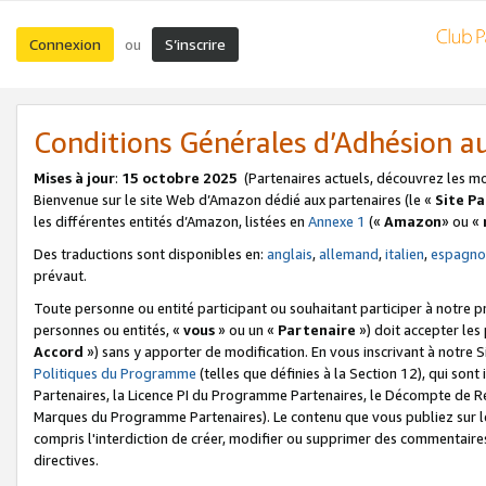
Connexion
S’inscrire
ou
Conditions Générales d’Adhésion 
Mises à jour
:
15 octobre 2025
(Partenaires actuels, découvrez les m
Bienvenue sur le site Web d’Amazon dédié aux partenaires (le «
Site P
les différentes entités d’Amazon, listées en
Annexe 1
(«
Amazon
» ou «
Des traductions sont disponibles en:
anglais
,
allemand
,
italien
,
espagno
prévaut.
Toute personne ou entité participant ou souhaitant participer à notre 
personnes ou entités, «
vous
» ou un «
Partenaire
») doit accepter le
Accord
») sans y apporter de modification. En vous inscrivant à notre Si
Politiques du Programme
(telles que définies à la Section 12), qui so
Partenaires, la Licence PI du Programme Partenaires, le Décompte de 
Marques du Programme Partenaires). Le contenu que vous publiez sur l
compris l'interdiction de créer, modifier ou supprimer des commentaires
directives.