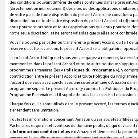
des conditions pouvant différer de celles contenues dans le présent Ac
(directement ou indirectement) des sites ou des applications similaires o
de votre part, de toute disposition du présent Accord ne constituera pa
disposition ou de toute autre disposition du présent Accord, et (d) tou
nous pourrions prendre et toutes approbations que nous pourrions donn
notre seule discrétion, et ne seront valables que si elles sont confirmée
Vous ne pouvez pas céder ou transférer le présent Accord, du fait de la 
réserve de cette restriction, le présent Accord sera obligatoire, opposab
Le présent Accord intègre, et vous vous engagez à respecter, la dernière 
mentionnées dans le présent Accord et toute autre politique s’appliqua
programme Partenaires (les «
Politiques du Programme
»), y compri
contradiction entre le présent Accord et toute Politique du Programme, 
l’accord que vous avez conclu avec une société affiliée d’Amazon dans 
programme séparé. Le présent Accord (y compris les Politiques du Progr
Programme Partenaires, et il supplante tous les accords et discussions 
Chaque fois qu’ils sont utilisés dans le présent Accord, les termes « in
s'entendent sans limitation.
Toutes les informations concernant Amazon ou ses sociétés affiliées 
Partenaires et qui ne relèvent pas du domaine public, ou qui devraient
«
Informations confidentielles
» d’Amazon et demeurent la propriété 
mesure où leur utilisation est raisonnablement nécessaire pour l'appli