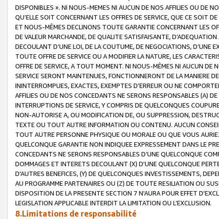
DISPONIBLES ». NI NOUS-MEMES NI AUCUN DE NOS AFFILIES OU D
QU’ELLE SOIT CONCERNANT LES OFFRES DE SERVICE, QUE CE SOIT DE
ET NOUS-MÊMES DECLINONS TOUTE GARANTIE CONCERNANT LES OFFRE
DE VALEUR MARCHANDE, DE QUALITE SATISFAISANTE, D’ADEQUATION
DECOULANT D’UNE LOI, DE LA COUTUME, DE NEGOCIATIONS, D’UNE
TOUTE OFFRE DE SERVICE OU A MODIFIER LA NATURE, LES CARACTERI
OFFRE DE SERVICE, A TOUT MOMENT. NI NOUS-MÊMES NI AUCUN DE 
SERVICE SERONT MAINTENUES, FONCTIONNERONT DE LA MANIERE DECR
ININTERROMPUES, EXACTES, EXEMPTES D’ERREUR OU NE COMPORT
AFFILIES OU DE NOS CONCEDANTS NE SERONS RESPONSABLES (A) DE
INTERRUPTIONS DE SERVICE, Y COMPRIS DE QUELCONQUES COUPURE
NON-AUTORISE A, OU MODIFICATION DE, OU SUPPRESSION, DESTRUC
TEXTE OU TOUT AUTRE INFORMATION OU CONTENU. AUCUN CONSEIL 
TOUT AUTRE PERSONNE PHYSIQUE OU MORALE OU QUE VOUS AURIEZ 
QUELCONQUE GARANTIE NON INDIQUEE EXPRESSEMENT DANS LE PRES
CONCEDANTS NE SERONS RESPONSABLES D’UNE QUELCONQUE COM
DOMMAGES ET INTERETS DECOULANT (X) D'UNE QUELCONQUE PERTE D
D'AUTRES BENEFICES, (Y) DE QUELCONQUES INVESTISSEMENTS, DEP
AU PROGRAMME PARTENAIRES OU (Z) DE TOUTE RESILIATION OU SU
DISPOSITION DE LA PRESENTE SECTION 7 N'AURA POUR EFFET D'EXC
LEGISLATION APPLICABLE INTERDIT LA LIMITATION OU L’EXCLUSION.
8.Limitations de responsabilité