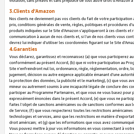
violation, sans préavis et sans préjudice de tout autre droit d’Amazo
3.Clients d’Amazon
Nos clients ne deviennent pas vos clients du fait de votre participati
prix, conditions générales de vente, règles, politiques et procédures d’u
produits indiquées sur le Site d’Amazon s’appliqueront à ces clients et
communication à aucun de nos clients et, si l’un de nos clients vous co
devrez lui indiquer d’utiliser les coordonnées figurant sur le Site d’Ama
4.Garanties
Vous déclarez, garantissez et reconnaissez (a) que vous participerez a
conformément au présent Accord, (b) que ni votre participation au Prog
Site n’enfreindront nul loi, ordonnance, règle, réglementation, ordre, li
jugement, décision ou autre exigence applicable émanant d’une autori
la protection des données, la publicité et le marketing), (c) que vous 
mineur ou autrement soumis à une incapacité légale de conclure des con
participer au Programme Partenaires, et que vous ne vous basez pour pr
expressément énoncées dans le présent Accord, (e) que vous ne particip
faites l’objet de sanctions américaines ou de sanctions conformes aux 
de Service; (f) que vous respecterez toutes les restrictions américaines
technologies et services, ainsi que les restrictions en matière d’exporta
droit américain; et (g) que les informations que vous avez communiqué
Vous pouvez mettre à jour vos informations en vous connectant à votre