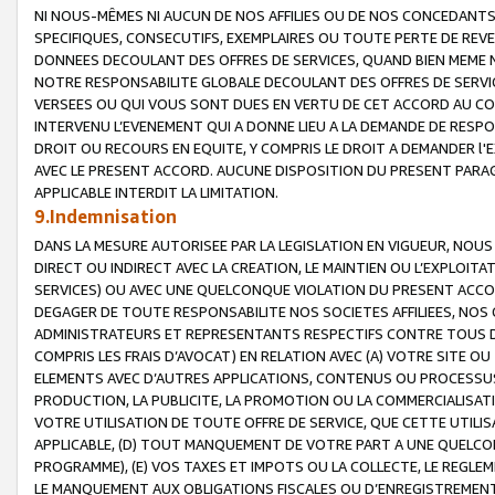
NI NOUS-MÊMES NI AUCUN DE NOS AFFILIES OU DE NOS CONCEDANT
SPECIFIQUES, CONSECUTIFS, EXEMPLAIRES OU TOUTE PERTE DE REVE
DONNEES DECOULANT DES OFFRES DE SERVICES, QUAND BIEN MEME N
NOTRE RESPONSABILITE GLOBALE DECOULANT DES OFFRES DE SERVI
VERSEES OU QUI VOUS SONT DUES EN VERTU DE CET ACCORD AU CO
INTERVENU L’EVENEMENT QUI A DONNE LIEU A LA DEMANDE DE RESP
DROIT OU RECOURS EN EQUITE, Y COMPRIS LE DROIT A DEMANDER l'
AVEC LE PRESENT ACCORD. AUCUNE DISPOSITION DU PRESENT PARAG
APPLICABLE INTERDIT LA LIMITATION.
9.Indemnisation
DANS LA MESURE AUTORISEE PAR LA LEGISLATION EN VIGUEUR, NO
DIRECT OU INDIRECT AVEC LA CREATION, LE MAINTIEN OU L’EXPLOIT
SERVICES) OU AVEC UNE QUELCONQUE VIOLATION DU PRESENT ACCO
DEGAGER DE TOUTE RESPONSABILITE NOS SOCIETES AFFILIEES, NOS 
ADMINISTRATEURS ET REPRESENTANTS RESPECTIFS CONTRE TOUS D
COMPRIS LES FRAIS D’AVOCAT) EN RELATION AVEC (A) VOTRE SITE O
ELEMENTS AVEC D’AUTRES APPLICATIONS, CONTENUS OU PROCESSUS, (
PRODUCTION, LA PUBLICITE, LA PROMOTION OU LA COMMERCIALISAT
VOTRE UTILISATION DE TOUTE OFFRE DE SERVICE, QUE CETTE UTILI
APPLICABLE, (D) TOUT MANQUEMENT DE VOTRE PART A UNE QUELCO
PROGRAMME), (E) VOS TAXES ET IMPOTS OU LA COLLECTE, LE REGLE
LE MANQUEMENT AUX OBLIGATIONS FISCALES OU D’ENREGISTREMENT 