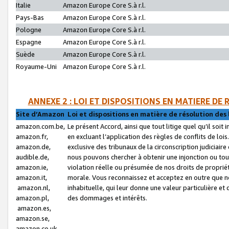
Italie
Amazon Europe Core S.à r.l.
Pays-Bas
Amazon Europe Core S.à r.l.
Pologne
Amazon Europe Core S.à r.l.
Espagne
Amazon Europe Core S.à r.l.
Suède
Amazon Europe Core S.à r.l.
Royaume-Uni
Amazon Europe Core S.à r.l.
ANNEXE 2 : LOI ET DISPOSITIONS EN MATIERE DE
Site d’Amazon
Loi et dispositions en matière de résolution des 
amazon.com.be,
Le présent Accord, ainsi que tout litige quel qu’il soi
amazon.fr,
en excluant l’application des règles de conflits de l
amazon.de,
exclusive des tribunaux de la circonscription judiciai
audible.de,
nous pouvons chercher à obtenir une injonction ou tou
amazon.ie,
violation réelle ou présumée de nos droits de proprié
amazon.it,
morale. Vous reconnaissez et acceptez en outre que n
amazon.nl,
inhabituelle, qui leur donne une valeur particulière 
amazon.pl,
des dommages et intérêts.
amazon.es,
amazon.se,
amazon.co.uk,