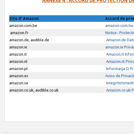
ANNEXE 4 : ACCORD DE PROTECTION 
Site d’ Amazon
Accord de pro
amazon.com.be
amazon.com.be 
amazon.fr
Notice : Protect
amazon.de, audible.de
Amazon.de Date
amazon.ie
amazon.ie Priva
amazon.it
Amazon.it Infor
amazon.nl
Amazon.nl Priva
amazon.pl
Informacja O P
amazon.es
Aviso de Privac
amazon.se
Integritetsmed
amazon.co.uk, audible.co.uk
Amazon.co.uk Pr