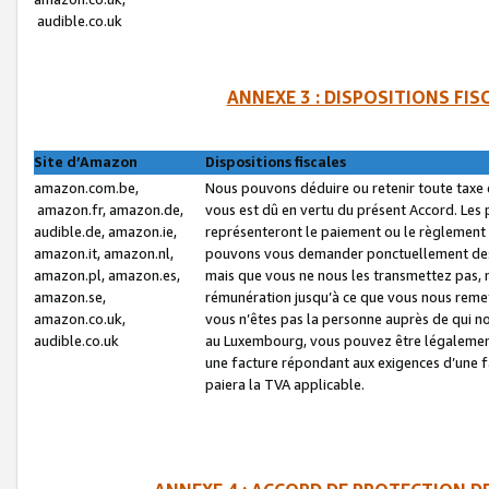
audible.co.uk
ANNEXE 3 : DISPOSITIONS FI
Site d’Amazon
Dispositions fiscales
amazon.com.be,
Nous pouvons déduire ou retenir toute taxe 
amazon.fr, amazon.de,
vous est dû en vertu du présent Accord. Les 
audible.de, amazon.ie,
représenteront le paiement ou le règlement 
amazon.it, amazon.nl,
pouvons vous demander ponctuellement des r
amazon.pl, amazon.es,
mais que vous ne nous les transmettez pas, n
amazon.se,
rémunération jusqu’à ce que vous nous reme
amazon.co.uk,
vous n’êtes pas la personne auprès de qui no
audible.co.uk
au Luxembourg, vous pouvez être légalement 
une facture répondant aux exigences d’une 
paiera la TVA applicable.