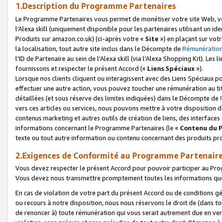
1.Description du Programme Partenaires
Le Programme Partenaires vous permet de monétiser votre site Web, vos 
l'Alexa skill (uniquement disponible pour les partenaires utilisant un 
Produits sur amazon.co.uk) (ci-après votre «
Site
») en plaçant sur votr
la localisation, tout autre site inclus dans le Décompte de
Rémunération
l'ID de Partenaire au sein de l'Alexa skill (via l'Alexa Shopping Kit). Le
fournissons et respecter le présent Accord («
Liens Spéciaux
»).
Lorsque nos clients cliquent ou interagissent avec des Liens Spéciaux p
effectuer une autre action, vous pouvez toucher une rémunération au ti
détaillées (et sous réserve des limites indiquées) dans le Décompte de
vers ces articles ou services, nous pouvons mettre à votre disposition d
contenus marketing et autres outils de création de liens, des interfaces
informations concernant le Programme Partenaires (le «
Contenu du 
texte ou tout autre information ou contenu concernant des produits prop
2.Exigences de Conformité au Programme Partenair
Vous devez respecter le présent Accord pour pouvoir participer au Pr
Vous devez nous transmettre promptement toutes les informations que
En cas de violation de votre part du présent Accord ou de conditions g
ou recours à notre disposition, nous nous réservons le droit de (dans 
de renoncer à) toute rémunération qui vous serait autrement due en ver