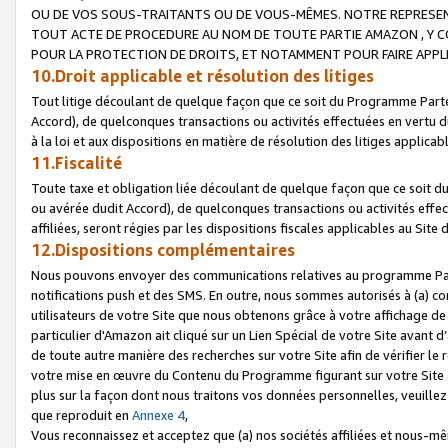
OU DE VOS SOUS-TRAITANTS OU DE VOUS-MÊMES. NOTRE REPRES
TOUT ACTE DE PROCEDURE AU NOM DE TOUTE PARTIE AMAZON , Y CO
POUR LA PROTECTION DE DROITS, ET NOTAMMENT POUR FAIRE APPL
10.Droit applicable et résolution des litiges
Tout litige découlant de quelque façon que ce soit du Programme Parte
Accord), de quelconques transactions ou activités effectuées en vertu d
à la loi et aux dispositions en matière de résolution des litiges applic
11.Fiscalité
Toute taxe et obligation liée découlant de quelque façon que ce soit 
ou avérée dudit Accord), de quelconques transactions ou activités effe
affiliées, seront régies par les dispositions fiscales applicables au Si
12.Dispositions complémentaires
Nous pouvons envoyer des communications relatives au programme Parten
notifications push et des SMS. En outre, nous sommes autorisés à (a) cont
utilisateurs de votre Site que nous obtenons grâce à votre affichage de
particulier d'Amazon ait cliqué sur un Lien Spécial de votre Site avant d
de toute autre manière des recherches sur votre Site afin de vérifier le re
votre mise en œuvre du Contenu du Programme figurant sur votre Site à
plus sur la façon dont nous traitons vos données personnelles, veuille
que reproduit en
Annexe 4
,
Vous reconnaissez et acceptez que (a) nos sociétés affiliées et nous-m