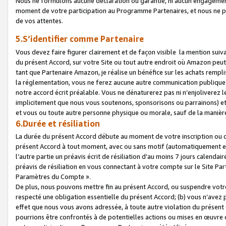
Nous ne formulons aucune déclaration ou garantie, ni aucun engagemen
moment de votre participation au Programme Partenaires, et nous ne p
de vos attentes.
5.S’identifier comme Partenaire
Vous devez faire figurer clairement et de façon visible la mention sui
du présent Accord, sur votre Site ou tout autre endroit où Amazon peut vo
tant que Partenaire Amazon, je réalise un bénéfice sur les achats remplis
la réglementation, vous ne ferez aucune autre communication publique
notre accord écrit préalable. Vous ne dénaturerez pas ni n’enjoliverez 
implicitement que nous vous soutenons, sponsorisons ou parrainons) et v
et vous ou toute autre personne physique ou morale, sauf de la manièr
6.Durée et résiliation
La durée du présent Accord débute au moment de votre inscription ou de
présent Accord à tout moment, avec ou sans motif (automatiquement et sa
l’autre partie un préavis écrit de résiliation d’au moins 7 jours calenda
préavis de résiliation en vous connectant à votre compte sur le Site Par
Paramètres du Compte ».
De plus, nous pouvons mettre fin au présent Accord, ou suspendre votre 
respecté une obligation essentielle du présent Accord; (b) vous n’avez p
effet que nous vous avons adressée, à toute autre violation du présen
pourrions être confrontés à de potentielles actions ou mises en œuvre 