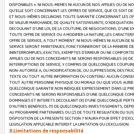
DISPONIBLES ». NI NOUS-MEMES NI AUCUN DE NOS AFFILIES OU D
QU’ELLE SOIT CONCERNANT LES OFFRES DE SERVICE, QUE CE SOIT DE
ET NOUS-MÊMES DECLINONS TOUTE GARANTIE CONCERNANT LES OFFRE
DE VALEUR MARCHANDE, DE QUALITE SATISFAISANTE, D’ADEQUATION
DECOULANT D’UNE LOI, DE LA COUTUME, DE NEGOCIATIONS, D’UNE
TOUTE OFFRE DE SERVICE OU A MODIFIER LA NATURE, LES CARACTERI
OFFRE DE SERVICE, A TOUT MOMENT. NI NOUS-MÊMES NI AUCUN DE 
SERVICE SERONT MAINTENUES, FONCTIONNERONT DE LA MANIERE DECR
ININTERROMPUES, EXACTES, EXEMPTES D’ERREUR OU NE COMPORT
AFFILIES OU DE NOS CONCEDANTS NE SERONS RESPONSABLES (A) DE
INTERRUPTIONS DE SERVICE, Y COMPRIS DE QUELCONQUES COUPURE
NON-AUTORISE A, OU MODIFICATION DE, OU SUPPRESSION, DESTRUC
TEXTE OU TOUT AUTRE INFORMATION OU CONTENU. AUCUN CONSEIL 
TOUT AUTRE PERSONNE PHYSIQUE OU MORALE OU QUE VOUS AURIEZ 
QUELCONQUE GARANTIE NON INDIQUEE EXPRESSEMENT DANS LE PRES
CONCEDANTS NE SERONS RESPONSABLES D’UNE QUELCONQUE COM
DOMMAGES ET INTERETS DECOULANT (X) D'UNE QUELCONQUE PERTE D
D'AUTRES BENEFICES, (Y) DE QUELCONQUES INVESTISSEMENTS, DEP
AU PROGRAMME PARTENAIRES OU (Z) DE TOUTE RESILIATION OU SU
DISPOSITION DE LA PRESENTE SECTION 7 N'AURA POUR EFFET D'EXC
LEGISLATION APPLICABLE INTERDIT LA LIMITATION OU L’EXCLUSION.
8.Limitations de responsabilité