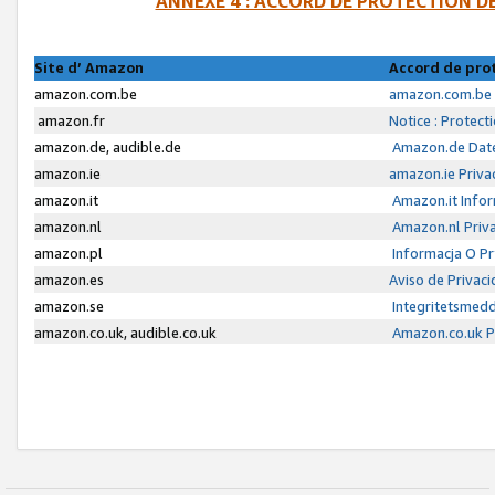
ANNEXE 4 : ACCORD DE PROTECTION 
Site d’ Amazon
Accord de pro
amazon.com.be
amazon.com.be 
amazon.fr
Notice : Protect
amazon.de, audible.de
Amazon.de Date
amazon.ie
amazon.ie Priva
amazon.it
Amazon.it Infor
amazon.nl
Amazon.nl Priva
amazon.pl
Informacja O P
amazon.es
Aviso de Privac
amazon.se
Integritetsmed
amazon.co.uk, audible.co.uk
Amazon.co.uk Pr