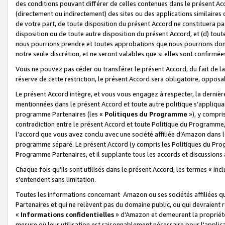
des conditions pouvant différer de celles contenues dans le présent Ac
(directement ou indirectement) des sites ou des applications similaires o
de votre part, de toute disposition du présent Accord ne constituera pa
disposition ou de toute autre disposition du présent Accord, et (d) tou
nous pourrions prendre et toutes approbations que nous pourrions donn
notre seule discrétion, et ne seront valables que si elles sont confirmée
Vous ne pouvez pas céder ou transférer le présent Accord, du fait de la 
réserve de cette restriction, le présent Accord sera obligatoire, opposab
Le présent Accord intègre, et vous vous engagez à respecter, la dernière 
mentionnées dans le présent Accord et toute autre politique s’appliqua
programme Partenaires (les «
Politiques du Programme
»), y compri
contradiction entre le présent Accord et toute Politique du Programme, 
l’accord que vous avez conclu avec une société affiliée d’Amazon dans 
programme séparé. Le présent Accord (y compris les Politiques du Progr
Programme Partenaires, et il supplante tous les accords et discussions 
Chaque fois qu’ils sont utilisés dans le présent Accord, les termes « in
s'entendent sans limitation.
Toutes les informations concernant Amazon ou ses sociétés affiliées 
Partenaires et qui ne relèvent pas du domaine public, ou qui devraient
«
Informations confidentielles
» d’Amazon et demeurent la propriété 
mesure où leur utilisation est raisonnablement nécessaire pour l'appli