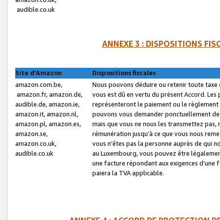
audible.co.uk
ANNEXE 3 : DISPOSITIONS FI
Site d’Amazon
Dispositions fiscales
amazon.com.be,
Nous pouvons déduire ou retenir toute taxe 
amazon.fr, amazon.de,
vous est dû en vertu du présent Accord. Les 
audible.de, amazon.ie,
représenteront le paiement ou le règlement 
amazon.it, amazon.nl,
pouvons vous demander ponctuellement des r
amazon.pl, amazon.es,
mais que vous ne nous les transmettez pas, n
amazon.se,
rémunération jusqu’à ce que vous nous reme
amazon.co.uk,
vous n’êtes pas la personne auprès de qui no
audible.co.uk
au Luxembourg, vous pouvez être légalement 
une facture répondant aux exigences d’une 
paiera la TVA applicable.