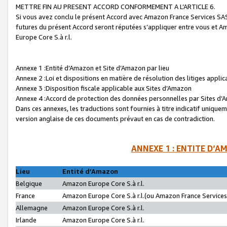
METTRE FIN AU PRESENT ACCORD CONFORMEMENT A L’ARTICLE 6.
Si vous avez conclu le présent Accord avec Amazon France Services SAS 
futures du présent Accord seront réputées s’appliquer entre vous et 
Europe Core S.à r.l.
Annexe 1 :Entité d’Amazon et Site d’Amazon par lieu
Annexe 2 :Loi et dispositions en matière de résolution des litiges appli
Annexe 3 :Disposition fiscale applicable aux Sites d’Amazon
Annexe 4 :Accord de protection des données personnelles par Sites d
Dans ces annexes, les traductions sont fournies à titre indicatif uniquem
version anglaise de ces documents prévaut en cas de contradiction.
ANNEXE 1 : ENTITE D’A
Lieu
Entité d’Amazon
Belgique
Amazon Europe Core S.à r.l.
France
Amazon Europe Core S.à r.l.(ou Amazon France Services 
Allemagne
Amazon Europe Core S.à r.l.
Irlande
Amazon Europe Core S.à r.l.