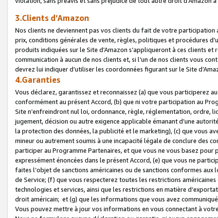
violation, sans préavis et sans préjudice de tout autre droit d’Amazo
3.Clients d’Amazon
Nos clients ne deviennent pas vos clients du fait de votre participati
prix, conditions générales de vente, règles, politiques et procédures d’u
produits indiquées sur le Site d’Amazon s’appliqueront à ces clients et
communication à aucun de nos clients et, si l’un de nos clients vous co
devrez lui indiquer d’utiliser les coordonnées figurant sur le Site d’Ama
4.Garanties
Vous déclarez, garantissez et reconnaissez (a) que vous participerez a
conformément au présent Accord, (b) que ni votre participation au Prog
Site n’enfreindront nul loi, ordonnance, règle, réglementation, ordre, li
jugement, décision ou autre exigence applicable émanant d’une autori
la protection des données, la publicité et le marketing), (c) que vous 
mineur ou autrement soumis à une incapacité légale de conclure des con
participer au Programme Partenaires, et que vous ne vous basez pour pr
expressément énoncées dans le présent Accord, (e) que vous ne particip
faites l’objet de sanctions américaines ou de sanctions conformes aux 
de Service; (f) que vous respecterez toutes les restrictions américaines
technologies et services, ainsi que les restrictions en matière d’exporta
droit américain; et (g) que les informations que vous avez communiqué
Vous pouvez mettre à jour vos informations en vous connectant à votre