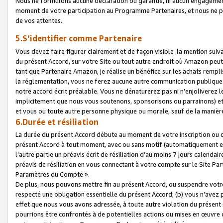
Nous ne formulons aucune déclaration ou garantie, ni aucun engagemen
moment de votre participation au Programme Partenaires, et nous ne p
de vos attentes.
5.S’identifier comme Partenaire
Vous devez faire figurer clairement et de façon visible la mention sui
du présent Accord, sur votre Site ou tout autre endroit où Amazon peut vo
tant que Partenaire Amazon, je réalise un bénéfice sur les achats remplis
la réglementation, vous ne ferez aucune autre communication publique
notre accord écrit préalable. Vous ne dénaturerez pas ni n’enjoliverez 
implicitement que nous vous soutenons, sponsorisons ou parrainons) et v
et vous ou toute autre personne physique ou morale, sauf de la manièr
6.Durée et résiliation
La durée du présent Accord débute au moment de votre inscription ou de
présent Accord à tout moment, avec ou sans motif (automatiquement et sa
l’autre partie un préavis écrit de résiliation d’au moins 7 jours calenda
préavis de résiliation en vous connectant à votre compte sur le Site Par
Paramètres du Compte ».
De plus, nous pouvons mettre fin au présent Accord, ou suspendre votre 
respecté une obligation essentielle du présent Accord; (b) vous n’avez p
effet que nous vous avons adressée, à toute autre violation du présen
pourrions être confrontés à de potentielles actions ou mises en œuvre 