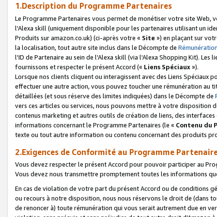
1.Description du Programme Partenaires
Le Programme Partenaires vous permet de monétiser votre site Web, vos 
l'Alexa skill (uniquement disponible pour les partenaires utilisant un 
Produits sur amazon.co.uk) (ci-après votre «
Site
») en plaçant sur votr
la localisation, tout autre site inclus dans le Décompte de
Rémunération
l'ID de Partenaire au sein de l'Alexa skill (via l'Alexa Shopping Kit). Le
fournissons et respecter le présent Accord («
Liens Spéciaux
»).
Lorsque nos clients cliquent ou interagissent avec des Liens Spéciaux p
effectuer une autre action, vous pouvez toucher une rémunération au ti
détaillées (et sous réserve des limites indiquées) dans le Décompte de
vers ces articles ou services, nous pouvons mettre à votre disposition d
contenus marketing et autres outils de création de liens, des interfaces
informations concernant le Programme Partenaires (le «
Contenu du 
texte ou tout autre information ou contenu concernant des produits prop
2.Exigences de Conformité au Programme Partenair
Vous devez respecter le présent Accord pour pouvoir participer au Pr
Vous devez nous transmettre promptement toutes les informations que
En cas de violation de votre part du présent Accord ou de conditions g
ou recours à notre disposition, nous nous réservons le droit de (dans 
de renoncer à) toute rémunération qui vous serait autrement due en ver