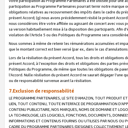
votre participation au Programme Partenaires a été utilisée pour une ac
participation au Programme Partenaires pourrait ternir notre marque ou
obligations relatives au recouvrement des impôts dans le cadre du prése
présent Accord; (g) nous avons précédemment résilié le présent Accord
nous considérons être votre affiliée ou agissant de concert avec vous 
sa version habituellement mise à la disposition des participants. Afin d’é
violation de l’Article 5 ou des Politiques du Programme sera considéré
Nous sommes à même de retenir les rémunérations accumulées et impayée
que le montant correct est bien versé (par ex., dans le cas d’annulations
Lors de la résiliation du présent Accord, tous les droits et obligations 
présent Accord, à l’exception des droits et obligations des parties prévus
Politiques du Programme, de même que toutes les obligations de paiement
l’Accord. Nulle résiliation du présent Accord ne saurait dégager l'une 
ou de responsabilité survenue avant la résiliation.
7.Exclusion de responsabilité
LE PROGRAMME PARTENAIRES, LE SITE D’AMAZON, TOUT PRODUIT ET 
LIEN, TOUT CONTENU, TOUTE INTERFACE DE PROGRAMMATION D'APP
CONTENU PUBLICITAIRE, NOS MARQUES, NOMS DE DOMAINE ET LOGOS
LA TECHNOLOGIE, LES LOGICIELS, FONCTIONS, DOCUMENTS, DONNEES
INFORMATIONS ET CONTENUS FOURNIS OU UTILISES PAR NOUS OU P
CADRE DU PROGRAMME PARTENAIRES (DESIGNES COLLECTIVEMENT LE