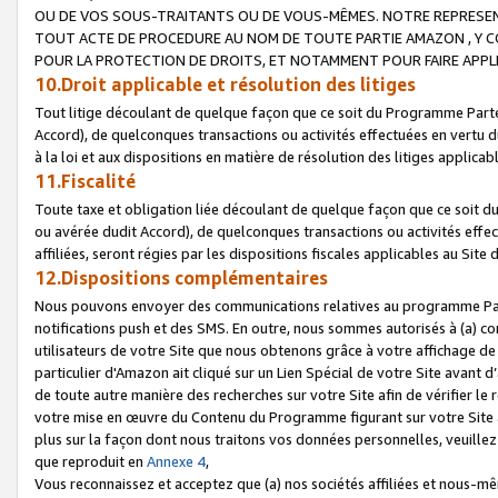
OU DE VOS SOUS-TRAITANTS OU DE VOUS-MÊMES. NOTRE REPRES
TOUT ACTE DE PROCEDURE AU NOM DE TOUTE PARTIE AMAZON , Y CO
POUR LA PROTECTION DE DROITS, ET NOTAMMENT POUR FAIRE APPL
10.Droit applicable et résolution des litiges
Tout litige découlant de quelque façon que ce soit du Programme Parte
Accord), de quelconques transactions ou activités effectuées en vertu d
à la loi et aux dispositions en matière de résolution des litiges applic
11.Fiscalité
Toute taxe et obligation liée découlant de quelque façon que ce soit 
ou avérée dudit Accord), de quelconques transactions ou activités effe
affiliées, seront régies par les dispositions fiscales applicables au Si
12.Dispositions complémentaires
Nous pouvons envoyer des communications relatives au programme Parten
notifications push et des SMS. En outre, nous sommes autorisés à (a) cont
utilisateurs de votre Site que nous obtenons grâce à votre affichage de
particulier d'Amazon ait cliqué sur un Lien Spécial de votre Site avant d
de toute autre manière des recherches sur votre Site afin de vérifier le re
votre mise en œuvre du Contenu du Programme figurant sur votre Site à
plus sur la façon dont nous traitons vos données personnelles, veuille
que reproduit en
Annexe 4
,
Vous reconnaissez et acceptez que (a) nos sociétés affiliées et nous-m