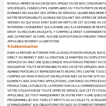
NI NOUS-MÊMES NI AUCUN DE NOS AFFILIES OU DE NOS CONCEDANT
SPECIFIQUES, CONSECUTIFS, EXEMPLAIRES OU TOUTE PERTE DE REVE
DONNEES DECOULANT DES OFFRES DE SERVICES, QUAND BIEN MEME N
NOTRE RESPONSABILITE GLOBALE DECOULANT DES OFFRES DE SERVI
VERSEES OU QUI VOUS SONT DUES EN VERTU DE CET ACCORD AU CO
INTERVENU L’EVENEMENT QUI A DONNE LIEU A LA DEMANDE DE RESP
DROIT OU RECOURS EN EQUITE, Y COMPRIS LE DROIT A DEMANDER l'
AVEC LE PRESENT ACCORD. AUCUNE DISPOSITION DU PRESENT PARAG
APPLICABLE INTERDIT LA LIMITATION.
9.Indemnisation
DANS LA MESURE AUTORISEE PAR LA LEGISLATION EN VIGUEUR, NO
DIRECT OU INDIRECT AVEC LA CREATION, LE MAINTIEN OU L’EXPLOIT
SERVICES) OU AVEC UNE QUELCONQUE VIOLATION DU PRESENT ACCO
DEGAGER DE TOUTE RESPONSABILITE NOS SOCIETES AFFILIEES, NOS 
ADMINISTRATEURS ET REPRESENTANTS RESPECTIFS CONTRE TOUS D
COMPRIS LES FRAIS D’AVOCAT) EN RELATION AVEC (A) VOTRE SITE O
ELEMENTS AVEC D’AUTRES APPLICATIONS, CONTENUS OU PROCESSUS, (
PRODUCTION, LA PUBLICITE, LA PROMOTION OU LA COMMERCIALISAT
VOTRE UTILISATION DE TOUTE OFFRE DE SERVICE, QUE CETTE UTILI
APPLICABLE, (D) TOUT MANQUEMENT DE VOTRE PART A UNE QUELCO
PROGRAMME), (E) VOS TAXES ET IMPOTS OU LA COLLECTE, LE REGLE
LE MANQUEMENT AUX OBLIGATIONS FISCALES OU D’ENREGISTREMENT 