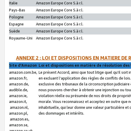
Italie
Amazon Europe Core S.à r.l.
Pays-Bas
Amazon Europe Core S.à r.l.
Pologne
Amazon Europe Core S.à r.l.
Espagne
Amazon Europe Core S.à r.l.
Suède
Amazon Europe Core S.à r.l.
Royaume-Uni
Amazon Europe Core S.à r.l.
ANNEXE 2 : LOI ET DISPOSITIONS EN MATIERE DE
Site d’Amazon
Loi et dispositions en matière de résolution des 
amazon.com.be,
Le présent Accord, ainsi que tout litige quel qu’il soi
amazon.fr,
en excluant l’application des règles de conflits de l
amazon.de,
exclusive des tribunaux de la circonscription judiciai
audible.de,
nous pouvons chercher à obtenir une injonction ou tou
amazon.ie,
violation réelle ou présumée de nos droits de proprié
amazon.it,
morale. Vous reconnaissez et acceptez en outre que n
amazon.nl,
inhabituelle, qui leur donne une valeur particulière 
amazon.pl,
des dommages et intérêts.
amazon.es,
amazon.se,
amazon.co.uk,