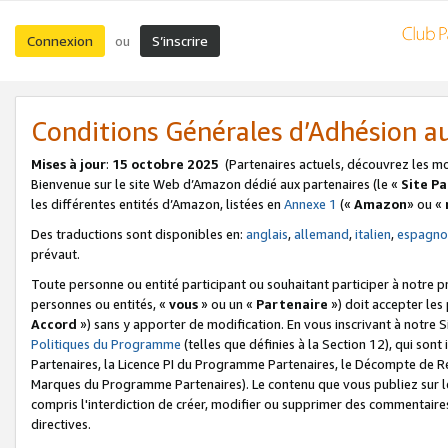
Connexion
S’inscrire
ou
Conditions Générales d’Adhésion 
Mises à jour
:
15 octobre 2025
(Partenaires actuels, découvrez les m
Bienvenue sur le site Web d’Amazon dédié aux partenaires (le «
Site P
les différentes entités d’Amazon, listées en
Annexe 1
(«
Amazon
» ou «
Des traductions sont disponibles en:
anglais
,
allemand
,
italien
,
espagno
prévaut.
Toute personne ou entité participant ou souhaitant participer à notre 
personnes ou entités, «
vous
» ou un «
Partenaire
») doit accepter le
Accord
») sans y apporter de modification. En vous inscrivant à notre Si
Politiques du Programme
(telles que définies à la Section 12), qui so
Partenaires, la Licence PI du Programme Partenaires, le Décompte de 
Marques du Programme Partenaires). Le contenu que vous publiez sur l
compris l'interdiction de créer, modifier ou supprimer des commentaires
directives.