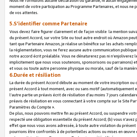
Nous ne formulons aucune déclaration ou garantie, ni aucun engagemen
moment de votre participation au Programme Partenaires, et nous ne p
de vos attentes.
5.S’identifier comme Partenaire
Vous devez faire figurer clairement et de façon visible la mention sui
du présent Accord, sur votre Site ou tout autre endroit où Amazon peut vo
tant que Partenaire Amazon, je réalise un bénéfice sur les achats remplis
la réglementation, vous ne ferez aucune autre communication publique
notre accord écrit préalable. Vous ne dénaturerez pas ni n’enjoliverez 
implicitement que nous vous soutenons, sponsorisons ou parrainons) et v
et vous ou toute autre personne physique ou morale, sauf de la manièr
6.Durée et résiliation
La durée du présent Accord débute au moment de votre inscription ou de
présent Accord à tout moment, avec ou sans motif (automatiquement et sa
l’autre partie un préavis écrit de résiliation d’au moins 7 jours calenda
préavis de résiliation en vous connectant à votre compte sur le Site Par
Paramètres du Compte ».
De plus, nous pouvons mettre fin au présent Accord, ou suspendre votre 
respecté une obligation essentielle du présent Accord; (b) vous n’avez p
effet que nous vous avons adressée, à toute autre violation du présen
pourrions être confrontés à de potentielles actions ou mises en œuvre 