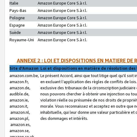
Italie
Amazon Europe Core S.à r.l.
Pays-Bas
Amazon Europe Core S.à r.l.
Pologne
Amazon Europe Core S.à r.l.
Espagne
Amazon Europe Core S.à r.l.
Suède
Amazon Europe Core S.à r.l.
Royaume-Uni
Amazon Europe Core S.à r.l.
ANNEXE 2 : LOI ET DISPOSITIONS EN MATIERE DE
Site d’Amazon
Loi et dispositions en matière de résolution des 
amazon.com.be,
Le présent Accord, ainsi que tout litige quel qu’il soi
amazon.fr,
en excluant l’application des règles de conflits de l
amazon.de,
exclusive des tribunaux de la circonscription judiciai
audible.de,
nous pouvons chercher à obtenir une injonction ou tou
amazon.ie,
violation réelle ou présumée de nos droits de proprié
amazon.it,
morale. Vous reconnaissez et acceptez en outre que n
amazon.nl,
inhabituelle, qui leur donne une valeur particulière 
amazon.pl,
des dommages et intérêts.
amazon.es,
amazon.se,
amazon.co.uk,