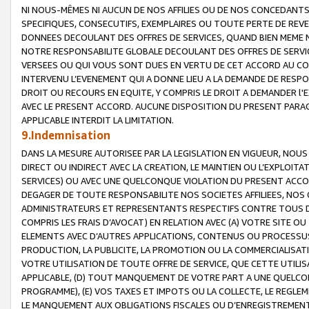
NI NOUS-MÊMES NI AUCUN DE NOS AFFILIES OU DE NOS CONCEDANT
SPECIFIQUES, CONSECUTIFS, EXEMPLAIRES OU TOUTE PERTE DE REVE
DONNEES DECOULANT DES OFFRES DE SERVICES, QUAND BIEN MEME N
NOTRE RESPONSABILITE GLOBALE DECOULANT DES OFFRES DE SERVI
VERSEES OU QUI VOUS SONT DUES EN VERTU DE CET ACCORD AU CO
INTERVENU L’EVENEMENT QUI A DONNE LIEU A LA DEMANDE DE RESP
DROIT OU RECOURS EN EQUITE, Y COMPRIS LE DROIT A DEMANDER l'
AVEC LE PRESENT ACCORD. AUCUNE DISPOSITION DU PRESENT PARAG
APPLICABLE INTERDIT LA LIMITATION.
9.Indemnisation
DANS LA MESURE AUTORISEE PAR LA LEGISLATION EN VIGUEUR, NO
DIRECT OU INDIRECT AVEC LA CREATION, LE MAINTIEN OU L’EXPLOIT
SERVICES) OU AVEC UNE QUELCONQUE VIOLATION DU PRESENT ACCO
DEGAGER DE TOUTE RESPONSABILITE NOS SOCIETES AFFILIEES, NOS 
ADMINISTRATEURS ET REPRESENTANTS RESPECTIFS CONTRE TOUS D
COMPRIS LES FRAIS D’AVOCAT) EN RELATION AVEC (A) VOTRE SITE O
ELEMENTS AVEC D’AUTRES APPLICATIONS, CONTENUS OU PROCESSUS, (
PRODUCTION, LA PUBLICITE, LA PROMOTION OU LA COMMERCIALISAT
VOTRE UTILISATION DE TOUTE OFFRE DE SERVICE, QUE CETTE UTILI
APPLICABLE, (D) TOUT MANQUEMENT DE VOTRE PART A UNE QUELCO
PROGRAMME), (E) VOS TAXES ET IMPOTS OU LA COLLECTE, LE REGLE
LE MANQUEMENT AUX OBLIGATIONS FISCALES OU D’ENREGISTREMENT 