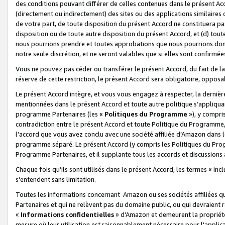
des conditions pouvant différer de celles contenues dans le présent Ac
(directement ou indirectement) des sites ou des applications similaires o
de votre part, de toute disposition du présent Accord ne constituera pa
disposition ou de toute autre disposition du présent Accord, et (d) tou
nous pourrions prendre et toutes approbations que nous pourrions donn
notre seule discrétion, et ne seront valables que si elles sont confirmée
Vous ne pouvez pas céder ou transférer le présent Accord, du fait de la 
réserve de cette restriction, le présent Accord sera obligatoire, opposab
Le présent Accord intègre, et vous vous engagez à respecter, la dernière 
mentionnées dans le présent Accord et toute autre politique s’appliqua
programme Partenaires (les «
Politiques du Programme
»), y compri
contradiction entre le présent Accord et toute Politique du Programme, 
l’accord que vous avez conclu avec une société affiliée d’Amazon dans 
programme séparé. Le présent Accord (y compris les Politiques du Progr
Programme Partenaires, et il supplante tous les accords et discussions 
Chaque fois qu’ils sont utilisés dans le présent Accord, les termes « in
s'entendent sans limitation.
Toutes les informations concernant Amazon ou ses sociétés affiliées 
Partenaires et qui ne relèvent pas du domaine public, ou qui devraient
«
Informations confidentielles
» d’Amazon et demeurent la propriété 
mesure où leur utilisation est raisonnablement nécessaire pour l'appli