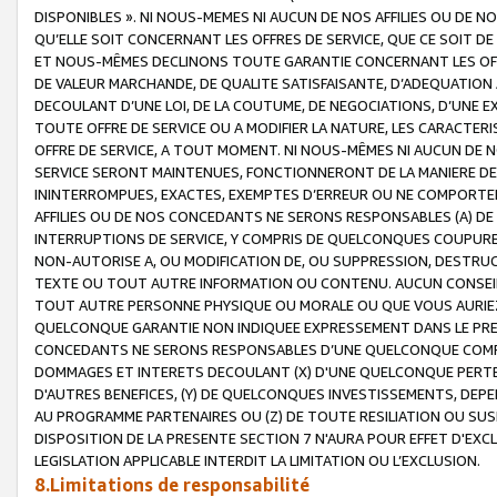
DISPONIBLES ». NI NOUS-MEMES NI AUCUN DE NOS AFFILIES OU D
QU’ELLE SOIT CONCERNANT LES OFFRES DE SERVICE, QUE CE SOIT DE
ET NOUS-MÊMES DECLINONS TOUTE GARANTIE CONCERNANT LES OFFRE
DE VALEUR MARCHANDE, DE QUALITE SATISFAISANTE, D’ADEQUATION
DECOULANT D’UNE LOI, DE LA COUTUME, DE NEGOCIATIONS, D’UNE
TOUTE OFFRE DE SERVICE OU A MODIFIER LA NATURE, LES CARACTERI
OFFRE DE SERVICE, A TOUT MOMENT. NI NOUS-MÊMES NI AUCUN DE 
SERVICE SERONT MAINTENUES, FONCTIONNERONT DE LA MANIERE DECR
ININTERROMPUES, EXACTES, EXEMPTES D’ERREUR OU NE COMPORT
AFFILIES OU DE NOS CONCEDANTS NE SERONS RESPONSABLES (A) DE
INTERRUPTIONS DE SERVICE, Y COMPRIS DE QUELCONQUES COUPURE
NON-AUTORISE A, OU MODIFICATION DE, OU SUPPRESSION, DESTRUC
TEXTE OU TOUT AUTRE INFORMATION OU CONTENU. AUCUN CONSEIL 
TOUT AUTRE PERSONNE PHYSIQUE OU MORALE OU QUE VOUS AURIEZ 
QUELCONQUE GARANTIE NON INDIQUEE EXPRESSEMENT DANS LE PRES
CONCEDANTS NE SERONS RESPONSABLES D’UNE QUELCONQUE COM
DOMMAGES ET INTERETS DECOULANT (X) D'UNE QUELCONQUE PERTE D
D'AUTRES BENEFICES, (Y) DE QUELCONQUES INVESTISSEMENTS, DEP
AU PROGRAMME PARTENAIRES OU (Z) DE TOUTE RESILIATION OU SU
DISPOSITION DE LA PRESENTE SECTION 7 N'AURA POUR EFFET D'EXC
LEGISLATION APPLICABLE INTERDIT LA LIMITATION OU L’EXCLUSION.
8.Limitations de responsabilité