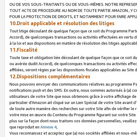
OU DE VOS SOUS-TRAITANTS OU DE VOUS-MÊMES. NOTRE REPRES
TOUT ACTE DE PROCEDURE AU NOM DE TOUTE PARTIE AMAZON , Y CO
POUR LA PROTECTION DE DROITS, ET NOTAMMENT POUR FAIRE APPL
10.Droit applicable et résolution des litiges
Tout litige découlant de quelque façon que ce soit du Programme Parte
Accord), de quelconques transactions ou activités effectuées en vertu d
à la loi et aux dispositions en matière de résolution des litiges applic
11.Fiscalité
Toute taxe et obligation liée découlant de quelque façon que ce soit 
ou avérée dudit Accord), de quelconques transactions ou activités effe
affiliées, seront régies par les dispositions fiscales applicables au Si
12.Dispositions complémentaires
Nous pouvons envoyer des communications relatives au programme Parten
notifications push et des SMS. En outre, nous sommes autorisés à (a) cont
utilisateurs de votre Site que nous obtenons grâce à votre affichage de
particulier d'Amazon ait cliqué sur un Lien Spécial de votre Site avant d
de toute autre manière des recherches sur votre Site afin de vérifier le re
votre mise en œuvre du Contenu du Programme figurant sur votre Site à
plus sur la façon dont nous traitons vos données personnelles, veuille
que reproduit en
Annexe 4
,
Vous reconnaissez et acceptez que (a) nos sociétés affiliées et nous-m