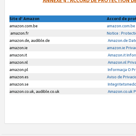
ANNEXE 4 : ACCORD DE PROTECTION 
Site d’ Amazon
Accord de pro
amazon.com.be
amazon.com.be 
amazon.fr
Notice : Protect
amazon.de, audible.de
Amazon.de Date
amazon.ie
amazon.ie Priva
amazon.it
Amazon.it Infor
amazon.nl
Amazon.nl Priva
amazon.pl
Informacja O P
amazon.es
Aviso de Privac
amazon.se
Integritetsmed
amazon.co.uk, audible.co.uk
Amazon.co.uk Pr