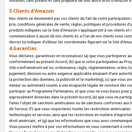
violation, sans préavis et sans préjudice de tout autre droit d’Amazo
3.Clients d’Amazon
Nos clients ne deviennent pas vos clients du fait de votre participati
prix, conditions générales de vente, règles, politiques et procédures d’u
produits indiquées sur le Site d’Amazon s’appliqueront à ces clients et
communication à aucun de nos clients et, si l’un de nos clients vous co
devrez lui indiquer d’utiliser les coordonnées figurant sur le Site d’Ama
4.Garanties
Vous déclarez, garantissez et reconnaissez (a) que vous participerez a
conformément au présent Accord, (b) que ni votre participation au Prog
Site n’enfreindront nul loi, ordonnance, règle, réglementation, ordre, li
jugement, décision ou autre exigence applicable émanant d’une autori
la protection des données, la publicité et le marketing), (c) que vous 
mineur ou autrement soumis à une incapacité légale de conclure des con
participer au Programme Partenaires, et que vous ne vous basez pour pr
expressément énoncées dans le présent Accord, (e) que vous ne particip
faites l’objet de sanctions américaines ou de sanctions conformes aux 
de Service; (f) que vous respecterez toutes les restrictions américaines
technologies et services, ainsi que les restrictions en matière d’exporta
droit américain; et (g) que les informations que vous avez communiqué
Vous pouvez mettre à jour vos informations en vous connectant à votre