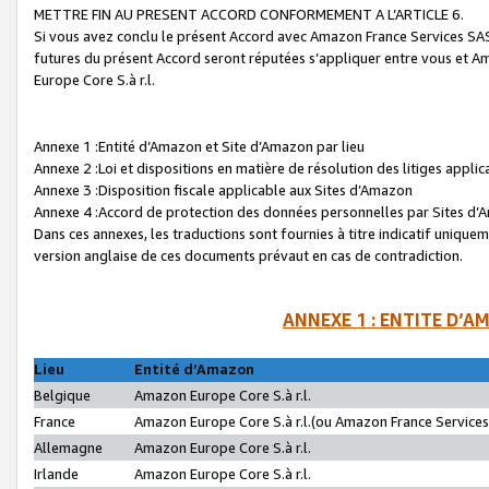
METTRE FIN AU PRESENT ACCORD CONFORMEMENT A L’ARTICLE 6.
Si vous avez conclu le présent Accord avec Amazon France Services SAS 
futures du présent Accord seront réputées s’appliquer entre vous et 
Europe Core S.à r.l.
Annexe 1 :Entité d’Amazon et Site d’Amazon par lieu
Annexe 2 :Loi et dispositions en matière de résolution des litiges appli
Annexe 3 :Disposition fiscale applicable aux Sites d’Amazon
Annexe 4 :Accord de protection des données personnelles par Sites d
Dans ces annexes, les traductions sont fournies à titre indicatif uniquem
version anglaise de ces documents prévaut en cas de contradiction.
ANNEXE 1 : ENTITE D’A
Lieu
Entité d’Amazon
Belgique
Amazon Europe Core S.à r.l.
France
Amazon Europe Core S.à r.l.(ou Amazon France Services 
Allemagne
Amazon Europe Core S.à r.l.
Irlande
Amazon Europe Core S.à r.l.