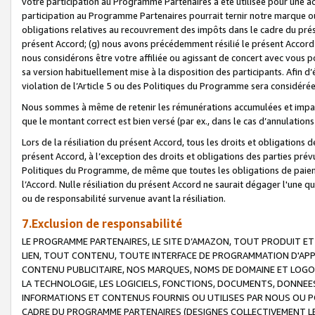
votre participation au Programme Partenaires a été utilisée pour une ac
participation au Programme Partenaires pourrait ternir notre marque ou
obligations relatives au recouvrement des impôts dans le cadre du prése
présent Accord; (g) nous avons précédemment résilié le présent Accord
nous considérons être votre affiliée ou agissant de concert avec vous 
sa version habituellement mise à la disposition des participants. Afin d’é
violation de l’Article 5 ou des Politiques du Programme sera considéré
Nous sommes à même de retenir les rémunérations accumulées et impayée
que le montant correct est bien versé (par ex., dans le cas d’annulations
Lors de la résiliation du présent Accord, tous les droits et obligations 
présent Accord, à l’exception des droits et obligations des parties prévus
Politiques du Programme, de même que toutes les obligations de paiement
l’Accord. Nulle résiliation du présent Accord ne saurait dégager l'une 
ou de responsabilité survenue avant la résiliation.
7.Exclusion de responsabilité
LE PROGRAMME PARTENAIRES, LE SITE D’AMAZON, TOUT PRODUIT ET 
LIEN, TOUT CONTENU, TOUTE INTERFACE DE PROGRAMMATION D'APP
CONTENU PUBLICITAIRE, NOS MARQUES, NOMS DE DOMAINE ET LOGOS
LA TECHNOLOGIE, LES LOGICIELS, FONCTIONS, DOCUMENTS, DONNEES
INFORMATIONS ET CONTENUS FOURNIS OU UTILISES PAR NOUS OU P
CADRE DU PROGRAMME PARTENAIRES (DESIGNES COLLECTIVEMENT LE