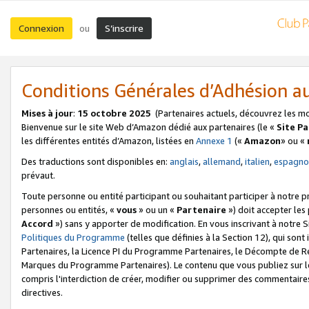
Connexion
S’inscrire
ou
Conditions Générales d’Adhésion 
Mises à jour
:
15 octobre 2025
(Partenaires actuels, découvrez les m
Bienvenue sur le site Web d’Amazon dédié aux partenaires (le «
Site P
les différentes entités d’Amazon, listées en
Annexe 1
(«
Amazon
» ou «
Des traductions sont disponibles en:
anglais
,
allemand
,
italien
,
espagno
prévaut.
Toute personne ou entité participant ou souhaitant participer à notre 
personnes ou entités, «
vous
» ou un «
Partenaire
») doit accepter le
Accord
») sans y apporter de modification. En vous inscrivant à notre Si
Politiques du Programme
(telles que définies à la Section 12), qui so
Partenaires, la Licence PI du Programme Partenaires, le Décompte de 
Marques du Programme Partenaires). Le contenu que vous publiez sur l
compris l'interdiction de créer, modifier ou supprimer des commentaires
directives.