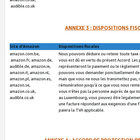
audible.co.uk
ANNEXE 3 : DISPOSITIONS FI
Site d’Amazon
Dispositions fiscales
amazon.com.be,
Nous pouvons déduire ou retenir toute taxe 
amazon.fr, amazon.de,
vous est dû en vertu du présent Accord. Les 
audible.de, amazon.ie,
représenteront le paiement ou le règlement 
amazon.it, amazon.nl,
pouvons vous demander ponctuellement des r
amazon.pl, amazon.es,
mais que vous ne nous les transmettez pas, n
amazon.se,
rémunération jusqu’à ce que vous nous reme
amazon.co.uk,
vous n’êtes pas la personne auprès de qui no
audible.co.uk
au Luxembourg, vous pouvez être légalement 
une facture répondant aux exigences d’une 
paiera la TVA applicable.