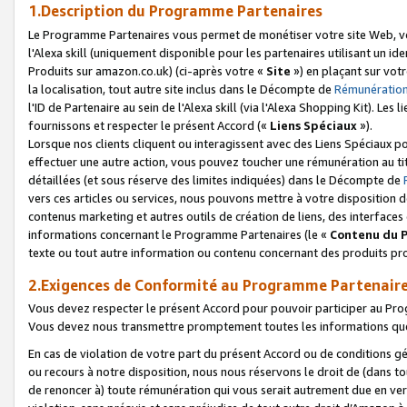
1.Description du Programme Partenaires
Le Programme Partenaires vous permet de monétiser votre site Web, vos 
l'Alexa skill (uniquement disponible pour les partenaires utilisant un 
Produits sur amazon.co.uk) (ci-après votre «
Site
») en plaçant sur votr
la localisation, tout autre site inclus dans le Décompte de
Rémunération
l'ID de Partenaire au sein de l'Alexa skill (via l'Alexa Shopping Kit). Le
fournissons et respecter le présent Accord («
Liens Spéciaux
»).
Lorsque nos clients cliquent ou interagissent avec des Liens Spéciaux p
effectuer une autre action, vous pouvez toucher une rémunération au ti
détaillées (et sous réserve des limites indiquées) dans le Décompte de
vers ces articles ou services, nous pouvons mettre à votre disposition d
contenus marketing et autres outils de création de liens, des interfaces
informations concernant le Programme Partenaires (le «
Contenu du 
texte ou tout autre information ou contenu concernant des produits prop
2.Exigences de Conformité au Programme Partenair
Vous devez respecter le présent Accord pour pouvoir participer au Pr
Vous devez nous transmettre promptement toutes les informations que
En cas de violation de votre part du présent Accord ou de conditions g
ou recours à notre disposition, nous nous réservons le droit de (dans 
de renoncer à) toute rémunération qui vous serait autrement due en ver