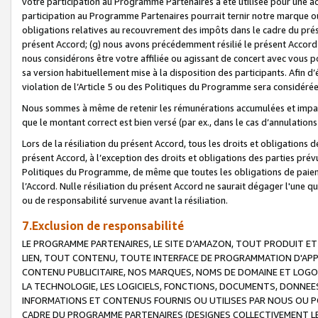
votre participation au Programme Partenaires a été utilisée pour une ac
participation au Programme Partenaires pourrait ternir notre marque ou
obligations relatives au recouvrement des impôts dans le cadre du prése
présent Accord; (g) nous avons précédemment résilié le présent Accord
nous considérons être votre affiliée ou agissant de concert avec vous 
sa version habituellement mise à la disposition des participants. Afin d’é
violation de l’Article 5 ou des Politiques du Programme sera considéré
Nous sommes à même de retenir les rémunérations accumulées et impayée
que le montant correct est bien versé (par ex., dans le cas d’annulations
Lors de la résiliation du présent Accord, tous les droits et obligations 
présent Accord, à l’exception des droits et obligations des parties prévus
Politiques du Programme, de même que toutes les obligations de paiement
l’Accord. Nulle résiliation du présent Accord ne saurait dégager l'une 
ou de responsabilité survenue avant la résiliation.
7.Exclusion de responsabilité
LE PROGRAMME PARTENAIRES, LE SITE D’AMAZON, TOUT PRODUIT ET 
LIEN, TOUT CONTENU, TOUTE INTERFACE DE PROGRAMMATION D'APP
CONTENU PUBLICITAIRE, NOS MARQUES, NOMS DE DOMAINE ET LOGOS
LA TECHNOLOGIE, LES LOGICIELS, FONCTIONS, DOCUMENTS, DONNEES
INFORMATIONS ET CONTENUS FOURNIS OU UTILISES PAR NOUS OU P
CADRE DU PROGRAMME PARTENAIRES (DESIGNES COLLECTIVEMENT LE