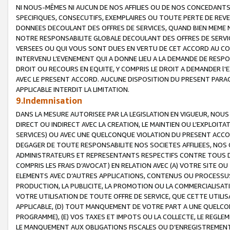
NI NOUS-MÊMES NI AUCUN DE NOS AFFILIES OU DE NOS CONCEDANT
SPECIFIQUES, CONSECUTIFS, EXEMPLAIRES OU TOUTE PERTE DE REVE
DONNEES DECOULANT DES OFFRES DE SERVICES, QUAND BIEN MEME N
NOTRE RESPONSABILITE GLOBALE DECOULANT DES OFFRES DE SERVI
VERSEES OU QUI VOUS SONT DUES EN VERTU DE CET ACCORD AU CO
INTERVENU L’EVENEMENT QUI A DONNE LIEU A LA DEMANDE DE RESP
DROIT OU RECOURS EN EQUITE, Y COMPRIS LE DROIT A DEMANDER l'
AVEC LE PRESENT ACCORD. AUCUNE DISPOSITION DU PRESENT PARAG
APPLICABLE INTERDIT LA LIMITATION.
9.Indemnisation
DANS LA MESURE AUTORISEE PAR LA LEGISLATION EN VIGUEUR, NO
DIRECT OU INDIRECT AVEC LA CREATION, LE MAINTIEN OU L’EXPLOIT
SERVICES) OU AVEC UNE QUELCONQUE VIOLATION DU PRESENT ACCO
DEGAGER DE TOUTE RESPONSABILITE NOS SOCIETES AFFILIEES, NOS 
ADMINISTRATEURS ET REPRESENTANTS RESPECTIFS CONTRE TOUS D
COMPRIS LES FRAIS D’AVOCAT) EN RELATION AVEC (A) VOTRE SITE O
ELEMENTS AVEC D’AUTRES APPLICATIONS, CONTENUS OU PROCESSUS, (
PRODUCTION, LA PUBLICITE, LA PROMOTION OU LA COMMERCIALISAT
VOTRE UTILISATION DE TOUTE OFFRE DE SERVICE, QUE CETTE UTILI
APPLICABLE, (D) TOUT MANQUEMENT DE VOTRE PART A UNE QUELCO
PROGRAMME), (E) VOS TAXES ET IMPOTS OU LA COLLECTE, LE REGLE
LE MANQUEMENT AUX OBLIGATIONS FISCALES OU D’ENREGISTREMENT 