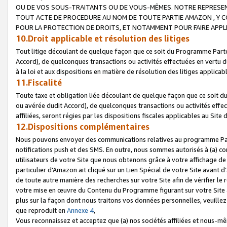
OU DE VOS SOUS-TRAITANTS OU DE VOUS-MÊMES. NOTRE REPRES
TOUT ACTE DE PROCEDURE AU NOM DE TOUTE PARTIE AMAZON , Y CO
POUR LA PROTECTION DE DROITS, ET NOTAMMENT POUR FAIRE APPL
10.Droit applicable et résolution des litiges
Tout litige découlant de quelque façon que ce soit du Programme Parte
Accord), de quelconques transactions ou activités effectuées en vertu d
à la loi et aux dispositions en matière de résolution des litiges applic
11.Fiscalité
Toute taxe et obligation liée découlant de quelque façon que ce soit 
ou avérée dudit Accord), de quelconques transactions ou activités effe
affiliées, seront régies par les dispositions fiscales applicables au Si
12.Dispositions complémentaires
Nous pouvons envoyer des communications relatives au programme Parten
notifications push et des SMS. En outre, nous sommes autorisés à (a) cont
utilisateurs de votre Site que nous obtenons grâce à votre affichage de
particulier d'Amazon ait cliqué sur un Lien Spécial de votre Site avant d
de toute autre manière des recherches sur votre Site afin de vérifier le re
votre mise en œuvre du Contenu du Programme figurant sur votre Site à
plus sur la façon dont nous traitons vos données personnelles, veuille
que reproduit en
Annexe 4
,
Vous reconnaissez et acceptez que (a) nos sociétés affiliées et nous-m