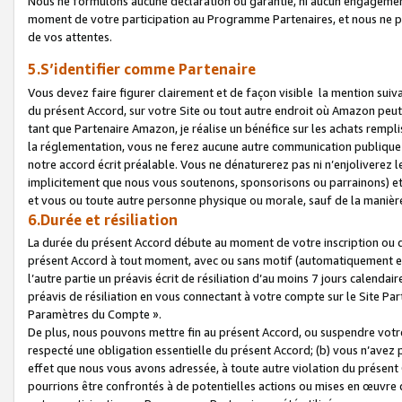
Nous ne formulons aucune déclaration ou garantie, ni aucun engagemen
moment de votre participation au Programme Partenaires, et nous ne p
de vos attentes.
5.S’identifier comme Partenaire
Vous devez faire figurer clairement et de façon visible la mention sui
du présent Accord, sur votre Site ou tout autre endroit où Amazon peut vo
tant que Partenaire Amazon, je réalise un bénéfice sur les achats remplis
la réglementation, vous ne ferez aucune autre communication publique
notre accord écrit préalable. Vous ne dénaturerez pas ni n’enjoliverez 
implicitement que nous vous soutenons, sponsorisons ou parrainons) et v
et vous ou toute autre personne physique ou morale, sauf de la manièr
6.Durée et résiliation
La durée du présent Accord débute au moment de votre inscription ou de
présent Accord à tout moment, avec ou sans motif (automatiquement et sa
l’autre partie un préavis écrit de résiliation d’au moins 7 jours calenda
préavis de résiliation en vous connectant à votre compte sur le Site Par
Paramètres du Compte ».
De plus, nous pouvons mettre fin au présent Accord, ou suspendre votre 
respecté une obligation essentielle du présent Accord; (b) vous n’avez p
effet que nous vous avons adressée, à toute autre violation du présen
pourrions être confrontés à de potentielles actions ou mises en œuvre 