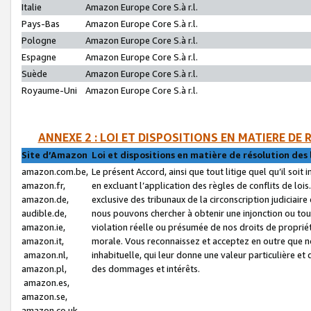
Italie
Amazon Europe Core S.à r.l.
Pays-Bas
Amazon Europe Core S.à r.l.
Pologne
Amazon Europe Core S.à r.l.
Espagne
Amazon Europe Core S.à r.l.
Suède
Amazon Europe Core S.à r.l.
Royaume-Uni
Amazon Europe Core S.à r.l.
ANNEXE 2 : LOI ET DISPOSITIONS EN MATIERE DE
Site d’Amazon
Loi et dispositions en matière de résolution des 
amazon.com.be,
Le présent Accord, ainsi que tout litige quel qu’il soi
amazon.fr,
en excluant l’application des règles de conflits de l
amazon.de,
exclusive des tribunaux de la circonscription judiciai
audible.de,
nous pouvons chercher à obtenir une injonction ou tou
amazon.ie,
violation réelle ou présumée de nos droits de proprié
amazon.it,
morale. Vous reconnaissez et acceptez en outre que n
amazon.nl,
inhabituelle, qui leur donne une valeur particulière 
amazon.pl,
des dommages et intérêts.
amazon.es,
amazon.se,
amazon.co.uk,