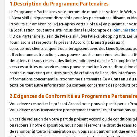
1.Description du Programme Partenaires
Le Programme Partenaires vous permet de monétiser votre site Web, vos 
l'Alexa skill (uniquement disponible pour les partenaires utilisant un 
Produits sur amazon.co.uk) (ci-après votre «
Site
») en plaçant sur votr
la localisation, tout autre site inclus dans le Décompte de
Rémunération
l'ID de Partenaire au sein de l'Alexa skill (via l'Alexa Shopping Kit). Le
fournissons et respecter le présent Accord («
Liens Spéciaux
»).
Lorsque nos clients cliquent ou interagissent avec des Liens Spéciaux p
effectuer une autre action, vous pouvez toucher une rémunération au ti
détaillées (et sous réserve des limites indiquées) dans le Décompte de
vers ces articles ou services, nous pouvons mettre à votre disposition d
contenus marketing et autres outils de création de liens, des interfaces
informations concernant le Programme Partenaires (le «
Contenu du 
texte ou tout autre information ou contenu concernant des produits prop
2.Exigences de Conformité au Programme Partenair
Vous devez respecter le présent Accord pour pouvoir participer au Pr
Vous devez nous transmettre promptement toutes les informations que
En cas de violation de votre part du présent Accord ou de conditions g
ou recours à notre disposition, nous nous réservons le droit de (dans 
de renoncer à) toute rémunération qui vous serait autrement due en ver