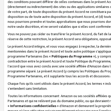
des conditions pouvant différer de celles contenues dans le présent Ac
(directement ou indirectement) des sites ou des applications similaires o
de votre part, de toute disposition du présent Accord ne constituera pa
disposition ou de toute autre disposition du présent Accord, et (d) tou
nous pourrions prendre et toutes approbations que nous pourrions donn
notre seule discrétion, et ne seront valables que si elles sont confirmée
Vous ne pouvez pas céder ou transférer le présent Accord, du fait de la 
réserve de cette restriction, le présent Accord sera obligatoire, opposab
Le présent Accord intègre, et vous vous engagez à respecter, la dernière 
mentionnées dans le présent Accord et toute autre politique s’appliqua
programme Partenaires (les «
Politiques du Programme
»), y compri
contradiction entre le présent Accord et toute Politique du Programme, 
l’accord que vous avez conclu avec une société affiliée d’Amazon dans 
programme séparé. Le présent Accord (y compris les Politiques du Progr
Programme Partenaires, et il supplante tous les accords et discussions 
Chaque fois qu’ils sont utilisés dans le présent Accord, les termes « in
s'entendent sans limitation.
Toutes les informations concernant Amazon ou ses sociétés affiliées 
Partenaires et qui ne relèvent pas du domaine public, ou qui devraient
«
Informations confidentielles
» d’Amazon et demeurent la propriété 
mesure où leur utilisation est raisonnablement nécessaire pour l'appli