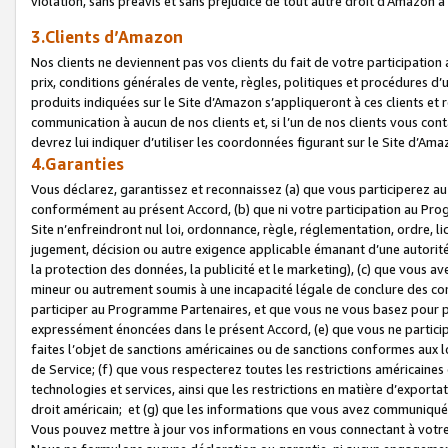
violation, sans préavis et sans préjudice de tout autre droit d’Amazo
3.Clients d’Amazon
Nos clients ne deviennent pas vos clients du fait de votre participati
prix, conditions générales de vente, règles, politiques et procédures d’u
produits indiquées sur le Site d’Amazon s’appliqueront à ces clients et
communication à aucun de nos clients et, si l’un de nos clients vous co
devrez lui indiquer d’utiliser les coordonnées figurant sur le Site d’Ama
4.Garanties
Vous déclarez, garantissez et reconnaissez (a) que vous participerez a
conformément au présent Accord, (b) que ni votre participation au Prog
Site n’enfreindront nul loi, ordonnance, règle, réglementation, ordre, li
jugement, décision ou autre exigence applicable émanant d’une autori
la protection des données, la publicité et le marketing), (c) que vous 
mineur ou autrement soumis à une incapacité légale de conclure des con
participer au Programme Partenaires, et que vous ne vous basez pour pr
expressément énoncées dans le présent Accord, (e) que vous ne particip
faites l’objet de sanctions américaines ou de sanctions conformes aux 
de Service; (f) que vous respecterez toutes les restrictions américaines
technologies et services, ainsi que les restrictions en matière d’exporta
droit américain; et (g) que les informations que vous avez communiqué
Vous pouvez mettre à jour vos informations en vous connectant à votre