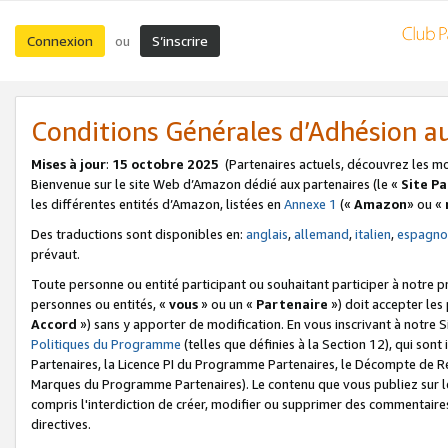
Connexion
S’inscrire
ou
Conditions Générales d’Adhésion 
Mises à jour
:
15 octobre 2025
(Partenaires actuels, découvrez les m
Bienvenue sur le site Web d’Amazon dédié aux partenaires (le «
Site P
les différentes entités d’Amazon, listées en
Annexe 1
(«
Amazon
» ou «
Des traductions sont disponibles en:
anglais
,
allemand
,
italien
,
espagno
prévaut.
Toute personne ou entité participant ou souhaitant participer à notre 
personnes ou entités, «
vous
» ou un «
Partenaire
») doit accepter le
Accord
») sans y apporter de modification. En vous inscrivant à notre Si
Politiques du Programme
(telles que définies à la Section 12), qui so
Partenaires, la Licence PI du Programme Partenaires, le Décompte de 
Marques du Programme Partenaires). Le contenu que vous publiez sur l
compris l'interdiction de créer, modifier ou supprimer des commentaires
directives.