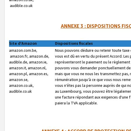
audible.co.uk
ANNEXE 3 : DISPOSITIONS FI
Site d’Amazon
Dispositions fiscales
amazon.com.be,
Nous pouvons déduire ou retenir toute taxe 
amazon.fr, amazon.de,
vous est dû en vertu du présent Accord. Les 
audible.de, amazon.ie,
représenteront le paiement ou le règlement 
amazon.it, amazon.nl,
pouvons vous demander ponctuellement des r
amazon.pl, amazon.es,
mais que vous ne nous les transmettez pas, n
amazon.se,
rémunération jusqu’à ce que vous nous reme
amazon.co.uk,
vous n’êtes pas la personne auprès de qui no
audible.co.uk
au Luxembourg, vous pouvez être légalement 
une facture répondant aux exigences d’une 
paiera la TVA applicable.