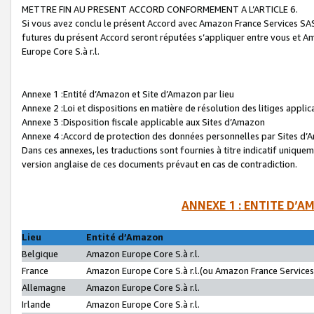
METTRE FIN AU PRESENT ACCORD CONFORMEMENT A L’ARTICLE 6.
Si vous avez conclu le présent Accord avec Amazon France Services SAS 
futures du présent Accord seront réputées s’appliquer entre vous et 
Europe Core S.à r.l.
Annexe 1 :Entité d’Amazon et Site d’Amazon par lieu
Annexe 2 :Loi et dispositions en matière de résolution des litiges appli
Annexe 3 :Disposition fiscale applicable aux Sites d’Amazon
Annexe 4 :Accord de protection des données personnelles par Sites d
Dans ces annexes, les traductions sont fournies à titre indicatif uniquem
version anglaise de ces documents prévaut en cas de contradiction.
ANNEXE 1 : ENTITE D’A
Lieu
Entité d’Amazon
Belgique
Amazon Europe Core S.à r.l.
France
Amazon Europe Core S.à r.l.(ou Amazon France Services 
Allemagne
Amazon Europe Core S.à r.l.
Irlande
Amazon Europe Core S.à r.l.