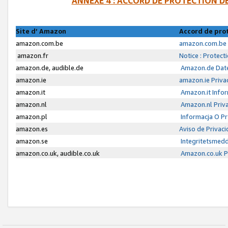
ANNEXE 4 : ACCORD DE PROTECTION 
Site d’ Amazon
Accord de pro
amazon.com.be
amazon.com.be 
amazon.fr
Notice : Protect
amazon.de, audible.de
Amazon.de Date
amazon.ie
amazon.ie Priva
amazon.it
Amazon.it Infor
amazon.nl
Amazon.nl Priva
amazon.pl
Informacja O P
amazon.es
Aviso de Privac
amazon.se
Integritetsmed
amazon.co.uk, audible.co.uk
Amazon.co.uk Pr