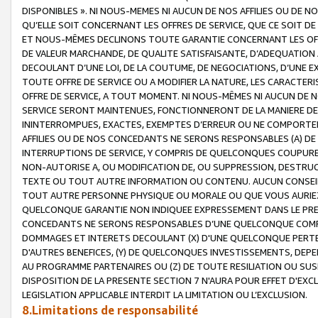
DISPONIBLES ». NI NOUS-MEMES NI AUCUN DE NOS AFFILIES OU D
QU’ELLE SOIT CONCERNANT LES OFFRES DE SERVICE, QUE CE SOIT DE
ET NOUS-MÊMES DECLINONS TOUTE GARANTIE CONCERNANT LES OFFRE
DE VALEUR MARCHANDE, DE QUALITE SATISFAISANTE, D’ADEQUATION
DECOULANT D’UNE LOI, DE LA COUTUME, DE NEGOCIATIONS, D’UNE
TOUTE OFFRE DE SERVICE OU A MODIFIER LA NATURE, LES CARACTERI
OFFRE DE SERVICE, A TOUT MOMENT. NI NOUS-MÊMES NI AUCUN DE 
SERVICE SERONT MAINTENUES, FONCTIONNERONT DE LA MANIERE DECR
ININTERROMPUES, EXACTES, EXEMPTES D’ERREUR OU NE COMPORT
AFFILIES OU DE NOS CONCEDANTS NE SERONS RESPONSABLES (A) DE
INTERRUPTIONS DE SERVICE, Y COMPRIS DE QUELCONQUES COUPURE
NON-AUTORISE A, OU MODIFICATION DE, OU SUPPRESSION, DESTRUC
TEXTE OU TOUT AUTRE INFORMATION OU CONTENU. AUCUN CONSEIL 
TOUT AUTRE PERSONNE PHYSIQUE OU MORALE OU QUE VOUS AURIEZ 
QUELCONQUE GARANTIE NON INDIQUEE EXPRESSEMENT DANS LE PRES
CONCEDANTS NE SERONS RESPONSABLES D’UNE QUELCONQUE COM
DOMMAGES ET INTERETS DECOULANT (X) D'UNE QUELCONQUE PERTE D
D'AUTRES BENEFICES, (Y) DE QUELCONQUES INVESTISSEMENTS, DEP
AU PROGRAMME PARTENAIRES OU (Z) DE TOUTE RESILIATION OU SU
DISPOSITION DE LA PRESENTE SECTION 7 N'AURA POUR EFFET D'EXC
LEGISLATION APPLICABLE INTERDIT LA LIMITATION OU L’EXCLUSION.
8.Limitations de responsabilité