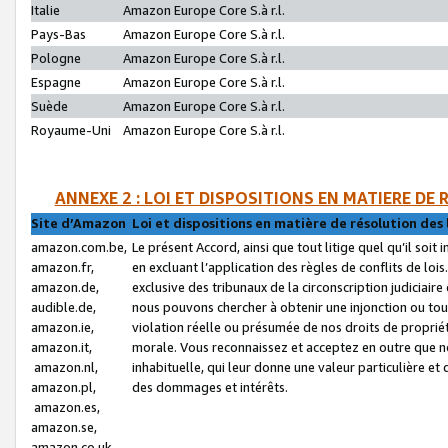
Italie
Amazon Europe Core S.à r.l.
Pays-Bas
Amazon Europe Core S.à r.l.
Pologne
Amazon Europe Core S.à r.l.
Espagne
Amazon Europe Core S.à r.l.
Suède
Amazon Europe Core S.à r.l.
Royaume-Uni
Amazon Europe Core S.à r.l.
ANNEXE 2 : LOI ET DISPOSITIONS EN MATIERE DE
Site d’Amazon
Loi et dispositions en matière de résolution des 
amazon.com.be,
Le présent Accord, ainsi que tout litige quel qu’il soi
amazon.fr,
en excluant l’application des règles de conflits de l
amazon.de,
exclusive des tribunaux de la circonscription judiciai
audible.de,
nous pouvons chercher à obtenir une injonction ou tou
amazon.ie,
violation réelle ou présumée de nos droits de proprié
amazon.it,
morale. Vous reconnaissez et acceptez en outre que n
amazon.nl,
inhabituelle, qui leur donne une valeur particulière 
amazon.pl,
des dommages et intérêts.
amazon.es,
amazon.se,
amazon.co.uk,