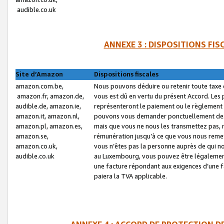
audible.co.uk
ANNEXE 3 : DISPOSITIONS FI
Site d’Amazon
Dispositions fiscales
amazon.com.be,
Nous pouvons déduire ou retenir toute taxe 
amazon.fr, amazon.de,
vous est dû en vertu du présent Accord. Les 
audible.de, amazon.ie,
représenteront le paiement ou le règlement 
amazon.it, amazon.nl,
pouvons vous demander ponctuellement des r
amazon.pl, amazon.es,
mais que vous ne nous les transmettez pas, n
amazon.se,
rémunération jusqu’à ce que vous nous reme
amazon.co.uk,
vous n’êtes pas la personne auprès de qui no
audible.co.uk
au Luxembourg, vous pouvez être légalement 
une facture répondant aux exigences d’une 
paiera la TVA applicable.