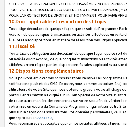
OU DE VOS SOUS-TRAITANTS OU DE VOUS-MÊMES. NOTRE REPRES
TOUT ACTE DE PROCEDURE AU NOM DE TOUTE PARTIE AMAZON , Y CO
POUR LA PROTECTION DE DROITS, ET NOTAMMENT POUR FAIRE APPL
10.Droit applicable et résolution des litiges
Tout litige découlant de quelque façon que ce soit du Programme Parte
Accord), de quelconques transactions ou activités effectuées en vertu d
à la loi et aux dispositions en matière de résolution des litiges applic
11.Fiscalité
Toute taxe et obligation liée découlant de quelque façon que ce soit 
ou avérée dudit Accord), de quelconques transactions ou activités effe
affiliées, seront régies par les dispositions fiscales applicables au Si
12.Dispositions complémentaires
Nous pouvons envoyer des communications relatives au programme Parten
notifications push et des SMS. En outre, nous sommes autorisés à (a) cont
utilisateurs de votre Site que nous obtenons grâce à votre affichage de
particulier d'Amazon ait cliqué sur un Lien Spécial de votre Site avant d
de toute autre manière des recherches sur votre Site afin de vérifier le re
votre mise en œuvre du Contenu du Programme figurant sur votre Site à
plus sur la façon dont nous traitons vos données personnelles, veuille
que reproduit en
Annexe 4
,
Vous reconnaissez et acceptez que (a) nos sociétés affiliées et nous-m