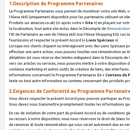
1.Description du Programme Partenaires
Le Programme Partenaires vous permet de monétiser votre site Web, vos 
l'Alexa skill (uniquement disponible pour les partenaires utilisant un 
Produits sur amazon.co.uk) (ci-après votre «
Site
») en plaçant sur votr
la localisation, tout autre site inclus dans le Décompte de
Rémunération
l'ID de Partenaire au sein de l'Alexa skill (via l'Alexa Shopping Kit). Le
fournissons et respecter le présent Accord («
Liens Spéciaux
»).
Lorsque nos clients cliquent ou interagissent avec des Liens Spéciaux p
effectuer une autre action, vous pouvez toucher une rémunération au ti
détaillées (et sous réserve des limites indiquées) dans le Décompte de
vers ces articles ou services, nous pouvons mettre à votre disposition d
contenus marketing et autres outils de création de liens, des interfaces
informations concernant le Programme Partenaires (le «
Contenu du 
texte ou tout autre information ou contenu concernant des produits prop
2.Exigences de Conformité au Programme Partenair
Vous devez respecter le présent Accord pour pouvoir participer au Pr
Vous devez nous transmettre promptement toutes les informations que
En cas de violation de votre part du présent Accord ou de conditions g
ou recours à notre disposition, nous nous réservons le droit de (dans 
de renoncer à) toute rémunération qui vous serait autrement due en ver