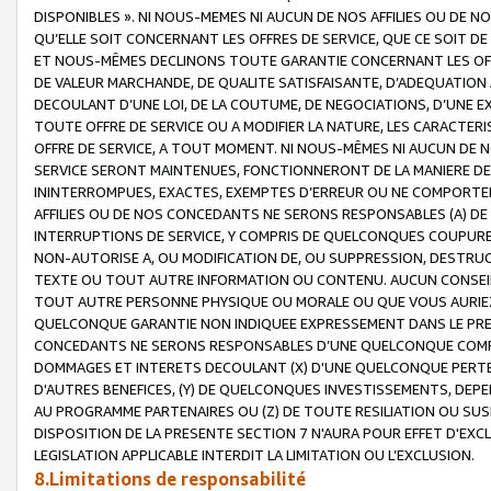
DISPONIBLES ». NI NOUS-MEMES NI AUCUN DE NOS AFFILIES OU D
QU’ELLE SOIT CONCERNANT LES OFFRES DE SERVICE, QUE CE SOIT DE
ET NOUS-MÊMES DECLINONS TOUTE GARANTIE CONCERNANT LES OFFRE
DE VALEUR MARCHANDE, DE QUALITE SATISFAISANTE, D’ADEQUATION
DECOULANT D’UNE LOI, DE LA COUTUME, DE NEGOCIATIONS, D’UNE
TOUTE OFFRE DE SERVICE OU A MODIFIER LA NATURE, LES CARACTERI
OFFRE DE SERVICE, A TOUT MOMENT. NI NOUS-MÊMES NI AUCUN DE 
SERVICE SERONT MAINTENUES, FONCTIONNERONT DE LA MANIERE DECR
ININTERROMPUES, EXACTES, EXEMPTES D’ERREUR OU NE COMPORT
AFFILIES OU DE NOS CONCEDANTS NE SERONS RESPONSABLES (A) DE
INTERRUPTIONS DE SERVICE, Y COMPRIS DE QUELCONQUES COUPURE
NON-AUTORISE A, OU MODIFICATION DE, OU SUPPRESSION, DESTRUC
TEXTE OU TOUT AUTRE INFORMATION OU CONTENU. AUCUN CONSEIL 
TOUT AUTRE PERSONNE PHYSIQUE OU MORALE OU QUE VOUS AURIEZ 
QUELCONQUE GARANTIE NON INDIQUEE EXPRESSEMENT DANS LE PRES
CONCEDANTS NE SERONS RESPONSABLES D’UNE QUELCONQUE COM
DOMMAGES ET INTERETS DECOULANT (X) D'UNE QUELCONQUE PERTE D
D'AUTRES BENEFICES, (Y) DE QUELCONQUES INVESTISSEMENTS, DEP
AU PROGRAMME PARTENAIRES OU (Z) DE TOUTE RESILIATION OU SU
DISPOSITION DE LA PRESENTE SECTION 7 N'AURA POUR EFFET D'EXC
LEGISLATION APPLICABLE INTERDIT LA LIMITATION OU L’EXCLUSION.
8.Limitations de responsabilité