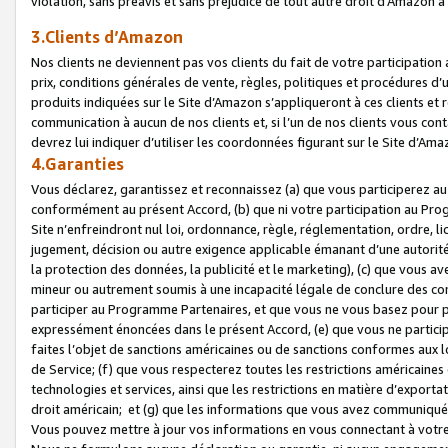
violation, sans préavis et sans préjudice de tout autre droit d’Amazo
3.Clients d’Amazon
Nos clients ne deviennent pas vos clients du fait de votre participati
prix, conditions générales de vente, règles, politiques et procédures d’u
produits indiquées sur le Site d’Amazon s’appliqueront à ces clients et
communication à aucun de nos clients et, si l’un de nos clients vous co
devrez lui indiquer d’utiliser les coordonnées figurant sur le Site d’Ama
4.Garanties
Vous déclarez, garantissez et reconnaissez (a) que vous participerez a
conformément au présent Accord, (b) que ni votre participation au Prog
Site n’enfreindront nul loi, ordonnance, règle, réglementation, ordre, li
jugement, décision ou autre exigence applicable émanant d’une autori
la protection des données, la publicité et le marketing), (c) que vous 
mineur ou autrement soumis à une incapacité légale de conclure des con
participer au Programme Partenaires, et que vous ne vous basez pour pr
expressément énoncées dans le présent Accord, (e) que vous ne particip
faites l’objet de sanctions américaines ou de sanctions conformes aux 
de Service; (f) que vous respecterez toutes les restrictions américaines
technologies et services, ainsi que les restrictions en matière d’exporta
droit américain; et (g) que les informations que vous avez communiqué
Vous pouvez mettre à jour vos informations en vous connectant à votre