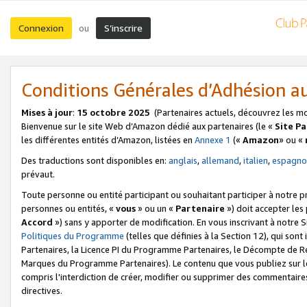
Connexion
S’inscrire
ou
Conditions Générales d’Adhésion 
Mises à jour
:
15 octobre 2025
(Partenaires actuels, découvrez les m
Bienvenue sur le site Web d’Amazon dédié aux partenaires (le «
Site P
les différentes entités d’Amazon, listées en
Annexe 1
(«
Amazon
» ou «
Des traductions sont disponibles en:
anglais
,
allemand
,
italien
,
espagno
prévaut.
Toute personne ou entité participant ou souhaitant participer à notre 
personnes ou entités, «
vous
» ou un «
Partenaire
») doit accepter le
Accord
») sans y apporter de modification. En vous inscrivant à notre Si
Politiques du Programme
(telles que définies à la Section 12), qui so
Partenaires, la Licence PI du Programme Partenaires, le Décompte de 
Marques du Programme Partenaires). Le contenu que vous publiez sur l
compris l'interdiction de créer, modifier ou supprimer des commentaires
directives.