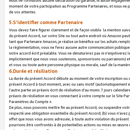
Nous ne formulons aucune déclaration ou garantie, ni aucun engagemen
moment de votre participation au Programme Partenaires, et nous ne p
de vos attentes.
5.S’identifier comme Partenaire
Vous devez faire figurer clairement et de façon visible la mention sui
du présent Accord, sur votre Site ou tout autre endroit où Amazon peut vo
tant que Partenaire Amazon, je réalise un bénéfice sur les achats remplis
la réglementation, vous ne ferez aucune autre communication publique
notre accord écrit préalable. Vous ne dénaturerez pas ni n’enjoliverez 
implicitement que nous vous soutenons, sponsorisons ou parrainons) et v
et vous ou toute autre personne physique ou morale, sauf de la manièr
6.Durée et résiliation
La durée du présent Accord débute au moment de votre inscription ou de
présent Accord à tout moment, avec ou sans motif (automatiquement et sa
l’autre partie un préavis écrit de résiliation d’au moins 7 jours calenda
préavis de résiliation en vous connectant à votre compte sur le Site Par
Paramètres du Compte ».
De plus, nous pouvons mettre fin au présent Accord, ou suspendre votre 
respecté une obligation essentielle du présent Accord; (b) vous n’avez p
effet que nous vous avons adressée, à toute autre violation du présen
pourrions être confrontés à de potentielles actions ou mises en œuvre 