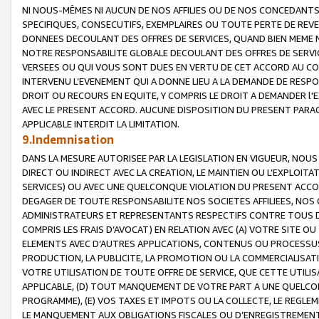
NI NOUS-MÊMES NI AUCUN DE NOS AFFILIES OU DE NOS CONCEDANT
SPECIFIQUES, CONSECUTIFS, EXEMPLAIRES OU TOUTE PERTE DE REVE
DONNEES DECOULANT DES OFFRES DE SERVICES, QUAND BIEN MEME N
NOTRE RESPONSABILITE GLOBALE DECOULANT DES OFFRES DE SERVI
VERSEES OU QUI VOUS SONT DUES EN VERTU DE CET ACCORD AU CO
INTERVENU L’EVENEMENT QUI A DONNE LIEU A LA DEMANDE DE RESP
DROIT OU RECOURS EN EQUITE, Y COMPRIS LE DROIT A DEMANDER l'
AVEC LE PRESENT ACCORD. AUCUNE DISPOSITION DU PRESENT PARAG
APPLICABLE INTERDIT LA LIMITATION.
9.Indemnisation
DANS LA MESURE AUTORISEE PAR LA LEGISLATION EN VIGUEUR, NO
DIRECT OU INDIRECT AVEC LA CREATION, LE MAINTIEN OU L’EXPLOIT
SERVICES) OU AVEC UNE QUELCONQUE VIOLATION DU PRESENT ACCO
DEGAGER DE TOUTE RESPONSABILITE NOS SOCIETES AFFILIEES, NOS 
ADMINISTRATEURS ET REPRESENTANTS RESPECTIFS CONTRE TOUS D
COMPRIS LES FRAIS D’AVOCAT) EN RELATION AVEC (A) VOTRE SITE O
ELEMENTS AVEC D’AUTRES APPLICATIONS, CONTENUS OU PROCESSUS, (
PRODUCTION, LA PUBLICITE, LA PROMOTION OU LA COMMERCIALISAT
VOTRE UTILISATION DE TOUTE OFFRE DE SERVICE, QUE CETTE UTILI
APPLICABLE, (D) TOUT MANQUEMENT DE VOTRE PART A UNE QUELCO
PROGRAMME), (E) VOS TAXES ET IMPOTS OU LA COLLECTE, LE REGLE
LE MANQUEMENT AUX OBLIGATIONS FISCALES OU D’ENREGISTREMENT 