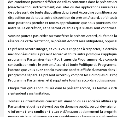
des conditions pouvant différer de celles contenues dans le présent Ac
(directement ou indirectement) des sites ou des applications similaires o
de votre part, de toute disposition du présent Accord ne constituera pa
disposition ou de toute autre disposition du présent Accord, et (d) tou
nous pourrions prendre et toutes approbations que nous pourrions donn
notre seule discrétion, et ne seront valables que si elles sont confirmée
Vous ne pouvez pas céder ou transférer le présent Accord, du fait de la 
réserve de cette restriction, le présent Accord sera obligatoire, opposab
Le présent Accord intègre, et vous vous engagez à respecter, la dernière 
mentionnées dans le présent Accord et toute autre politique s’appliqua
programme Partenaires (les «
Politiques du Programme
»), y compri
contradiction entre le présent Accord et toute Politique du Programme, 
l’accord que vous avez conclu avec une société affiliée d’Amazon dans 
programme séparé. Le présent Accord (y compris les Politiques du Progr
Programme Partenaires, et il supplante tous les accords et discussions 
Chaque fois qu’ils sont utilisés dans le présent Accord, les termes « in
s'entendent sans limitation.
Toutes les informations concernant Amazon ou ses sociétés affiliées 
Partenaires et qui ne relèvent pas du domaine public, ou qui devraient
«
Informations confidentielles
» d’Amazon et demeurent la propriété 
mesure où leur utilisation est raisonnablement nécessaire pour l'appli