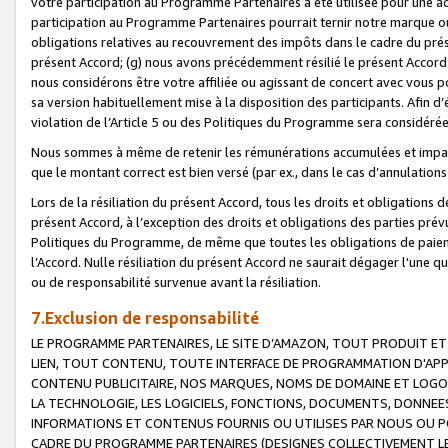
votre participation au Programme Partenaires a été utilisée pour une ac
participation au Programme Partenaires pourrait ternir notre marque ou
obligations relatives au recouvrement des impôts dans le cadre du prése
présent Accord; (g) nous avons précédemment résilié le présent Accord
nous considérons être votre affiliée ou agissant de concert avec vous 
sa version habituellement mise à la disposition des participants. Afin d’é
violation de l’Article 5 ou des Politiques du Programme sera considéré
Nous sommes à même de retenir les rémunérations accumulées et impayée
que le montant correct est bien versé (par ex., dans le cas d’annulations
Lors de la résiliation du présent Accord, tous les droits et obligations 
présent Accord, à l’exception des droits et obligations des parties prévus
Politiques du Programme, de même que toutes les obligations de paiement
l’Accord. Nulle résiliation du présent Accord ne saurait dégager l'une 
ou de responsabilité survenue avant la résiliation.
7.Exclusion de responsabilité
LE PROGRAMME PARTENAIRES, LE SITE D’AMAZON, TOUT PRODUIT ET 
LIEN, TOUT CONTENU, TOUTE INTERFACE DE PROGRAMMATION D'APP
CONTENU PUBLICITAIRE, NOS MARQUES, NOMS DE DOMAINE ET LOGOS
LA TECHNOLOGIE, LES LOGICIELS, FONCTIONS, DOCUMENTS, DONNEES
INFORMATIONS ET CONTENUS FOURNIS OU UTILISES PAR NOUS OU P
CADRE DU PROGRAMME PARTENAIRES (DESIGNES COLLECTIVEMENT LE