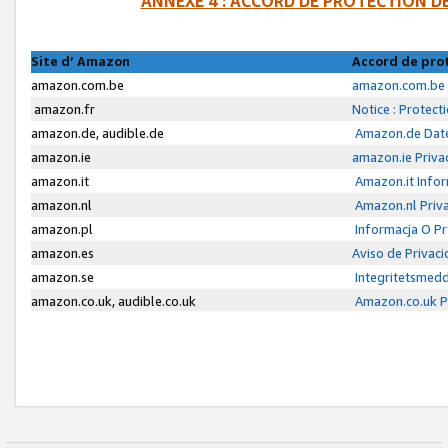
ANNEXE 4 : ACCORD DE PROTECTION 
Site d’ Amazon
Accord de pro
amazon.com.be
amazon.com.be 
amazon.fr
Notice : Protect
amazon.de, audible.de
Amazon.de Date
amazon.ie
amazon.ie Priva
amazon.it
Amazon.it Infor
amazon.nl
Amazon.nl Priva
amazon.pl
Informacja O P
amazon.es
Aviso de Privac
amazon.se
Integritetsmed
amazon.co.uk, audible.co.uk
Amazon.co.uk Pr