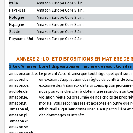
Italie
Amazon Europe Core S.à r.l.
Pays-Bas
Amazon Europe Core S.à r.l.
Pologne
Amazon Europe Core S.à r.l.
Espagne
Amazon Europe Core S.à r.l.
Suède
Amazon Europe Core S.à r.l.
Royaume-Uni
Amazon Europe Core S.à r.l.
ANNEXE 2 : LOI ET DISPOSITIONS EN MATIERE DE
Site d’Amazon
Loi et dispositions en matière de résolution des 
amazon.com.be,
Le présent Accord, ainsi que tout litige quel qu’il soi
amazon.fr,
en excluant l’application des règles de conflits de l
amazon.de,
exclusive des tribunaux de la circonscription judiciai
audible.de,
nous pouvons chercher à obtenir une injonction ou tou
amazon.ie,
violation réelle ou présumée de nos droits de proprié
amazon.it,
morale. Vous reconnaissez et acceptez en outre que n
amazon.nl,
inhabituelle, qui leur donne une valeur particulière 
amazon.pl,
des dommages et intérêts.
amazon.es,
amazon.se,
amazon.co.uk,