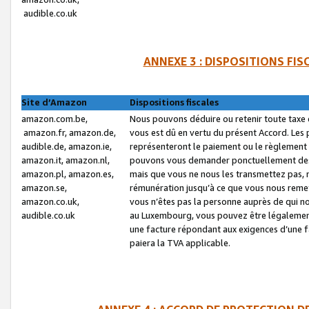
audible.co.uk
ANNEXE 3 : DISPOSITIONS FI
Site d’Amazon
Dispositions fiscales
amazon.com.be,
Nous pouvons déduire ou retenir toute taxe 
amazon.fr, amazon.de,
vous est dû en vertu du présent Accord. Les 
audible.de, amazon.ie,
représenteront le paiement ou le règlement 
amazon.it, amazon.nl,
pouvons vous demander ponctuellement des r
amazon.pl, amazon.es,
mais que vous ne nous les transmettez pas, n
amazon.se,
rémunération jusqu’à ce que vous nous reme
amazon.co.uk,
vous n’êtes pas la personne auprès de qui no
audible.co.uk
au Luxembourg, vous pouvez être légalement 
une facture répondant aux exigences d’une 
paiera la TVA applicable.