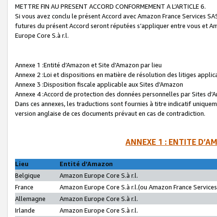
METTRE FIN AU PRESENT ACCORD CONFORMEMENT A L’ARTICLE 6.
Si vous avez conclu le présent Accord avec Amazon France Services SAS 
futures du présent Accord seront réputées s’appliquer entre vous et 
Europe Core S.à r.l.
Annexe 1 :Entité d’Amazon et Site d’Amazon par lieu
Annexe 2 :Loi et dispositions en matière de résolution des litiges appli
Annexe 3 :Disposition fiscale applicable aux Sites d’Amazon
Annexe 4 :Accord de protection des données personnelles par Sites d
Dans ces annexes, les traductions sont fournies à titre indicatif uniquem
version anglaise de ces documents prévaut en cas de contradiction.
ANNEXE 1 : ENTITE D’A
Lieu
Entité d’Amazon
Belgique
Amazon Europe Core S.à r.l.
France
Amazon Europe Core S.à r.l.(ou Amazon France Services 
Allemagne
Amazon Europe Core S.à r.l.
Irlande
Amazon Europe Core S.à r.l.