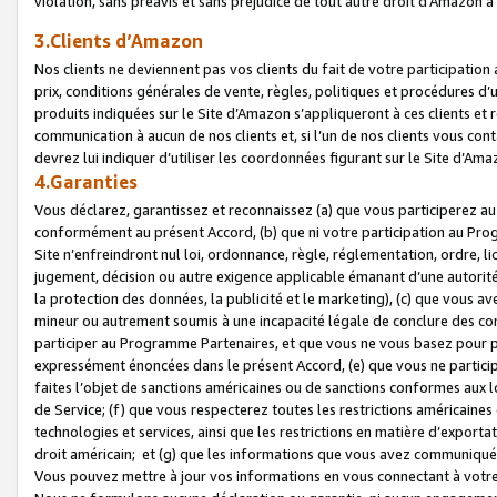
violation, sans préavis et sans préjudice de tout autre droit d’Amazo
3.Clients d’Amazon
Nos clients ne deviennent pas vos clients du fait de votre participati
prix, conditions générales de vente, règles, politiques et procédures d’u
produits indiquées sur le Site d’Amazon s’appliqueront à ces clients et
communication à aucun de nos clients et, si l’un de nos clients vous co
devrez lui indiquer d’utiliser les coordonnées figurant sur le Site d’Ama
4.Garanties
Vous déclarez, garantissez et reconnaissez (a) que vous participerez a
conformément au présent Accord, (b) que ni votre participation au Prog
Site n’enfreindront nul loi, ordonnance, règle, réglementation, ordre, li
jugement, décision ou autre exigence applicable émanant d’une autori
la protection des données, la publicité et le marketing), (c) que vous 
mineur ou autrement soumis à une incapacité légale de conclure des con
participer au Programme Partenaires, et que vous ne vous basez pour pr
expressément énoncées dans le présent Accord, (e) que vous ne particip
faites l’objet de sanctions américaines ou de sanctions conformes aux 
de Service; (f) que vous respecterez toutes les restrictions américaines
technologies et services, ainsi que les restrictions en matière d’exporta
droit américain; et (g) que les informations que vous avez communiqué
Vous pouvez mettre à jour vos informations en vous connectant à votre