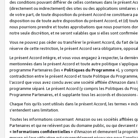
des conditions pouvant différer de celles contenues dans le présent Ac
(directement ou indirectement) des sites ou des applications similaires o
de votre part, de toute disposition du présent Accord ne constituera pa
disposition ou de toute autre disposition du présent Accord, et (d) tou
nous pourrions prendre et toutes approbations que nous pourrions donn
notre seule discrétion, et ne seront valables que si elles sont confirmée
Vous ne pouvez pas céder ou transférer le présent Accord, du fait de la 
réserve de cette restriction, le présent Accord sera obligatoire, opposab
Le présent Accord intègre, et vous vous engagez à respecter, la dernière 
mentionnées dans le présent Accord et toute autre politique s’appliqua
programme Partenaires (les «
Politiques du Programme
»), y compri
contradiction entre le présent Accord et toute Politique du Programme, 
l’accord que vous avez conclu avec une société affiliée d’Amazon dans 
programme séparé. Le présent Accord (y compris les Politiques du Progr
Programme Partenaires, et il supplante tous les accords et discussions 
Chaque fois qu’ils sont utilisés dans le présent Accord, les termes « in
s'entendent sans limitation.
Toutes les informations concernant Amazon ou ses sociétés affiliées 
Partenaires et qui ne relèvent pas du domaine public, ou qui devraient
«
Informations confidentielles
» d’Amazon et demeurent la propriété 
mesure où leur utilisation est raisonnablement nécessaire pour l'appli