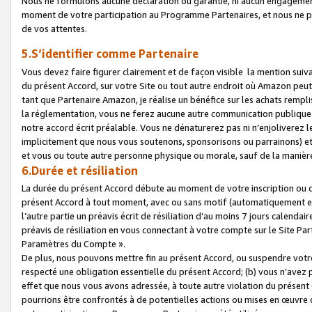
Nous ne formulons aucune déclaration ou garantie, ni aucun engagemen
moment de votre participation au Programme Partenaires, et nous ne p
de vos attentes.
5.S’identifier comme Partenaire
Vous devez faire figurer clairement et de façon visible la mention sui
du présent Accord, sur votre Site ou tout autre endroit où Amazon peut vo
tant que Partenaire Amazon, je réalise un bénéfice sur les achats remplis
la réglementation, vous ne ferez aucune autre communication publique
notre accord écrit préalable. Vous ne dénaturerez pas ni n’enjoliverez 
implicitement que nous vous soutenons, sponsorisons ou parrainons) et v
et vous ou toute autre personne physique ou morale, sauf de la manièr
6.Durée et résiliation
La durée du présent Accord débute au moment de votre inscription ou de
présent Accord à tout moment, avec ou sans motif (automatiquement et sa
l’autre partie un préavis écrit de résiliation d’au moins 7 jours calenda
préavis de résiliation en vous connectant à votre compte sur le Site Par
Paramètres du Compte ».
De plus, nous pouvons mettre fin au présent Accord, ou suspendre votre 
respecté une obligation essentielle du présent Accord; (b) vous n’avez p
effet que nous vous avons adressée, à toute autre violation du présen
pourrions être confrontés à de potentielles actions ou mises en œuvre 