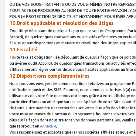
OU DE VOS SOUS-TRAITANTS OU DE VOUS-MÊMES. NOTRE REPRES
TOUT ACTE DE PROCEDURE AU NOM DE TOUTE PARTIE AMAZON , Y CO
POUR LA PROTECTION DE DROITS, ET NOTAMMENT POUR FAIRE APPL
10.Droit applicable et résolution des litiges
Tout litige découlant de quelque façon que ce soit du Programme Parte
Accord), de quelconques transactions ou activités effectuées en vertu d
à la loi et aux dispositions en matière de résolution des litiges applic
11.Fiscalité
Toute taxe et obligation liée découlant de quelque façon que ce soit 
ou avérée dudit Accord), de quelconques transactions ou activités effe
affiliées, seront régies par les dispositions fiscales applicables au Si
12.Dispositions complémentaires
Nous pouvons envoyer des communications relatives au programme Parten
notifications push et des SMS. En outre, nous sommes autorisés à (a) cont
utilisateurs de votre Site que nous obtenons grâce à votre affichage de
particulier d'Amazon ait cliqué sur un Lien Spécial de votre Site avant d
de toute autre manière des recherches sur votre Site afin de vérifier le re
votre mise en œuvre du Contenu du Programme figurant sur votre Site à
plus sur la façon dont nous traitons vos données personnelles, veuille
que reproduit en
Annexe 4
,
Vous reconnaissez et acceptez que (a) nos sociétés affiliées et nous-m