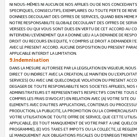
NI NOUS-MÊMES NI AUCUN DE NOS AFFILIES OU DE NOS CONCEDANT
SPECIFIQUES, CONSECUTIFS, EXEMPLAIRES OU TOUTE PERTE DE REVE
DONNEES DECOULANT DES OFFRES DE SERVICES, QUAND BIEN MEME N
NOTRE RESPONSABILITE GLOBALE DECOULANT DES OFFRES DE SERVI
VERSEES OU QUI VOUS SONT DUES EN VERTU DE CET ACCORD AU CO
INTERVENU L’EVENEMENT QUI A DONNE LIEU A LA DEMANDE DE RESP
DROIT OU RECOURS EN EQUITE, Y COMPRIS LE DROIT A DEMANDER l'
AVEC LE PRESENT ACCORD. AUCUNE DISPOSITION DU PRESENT PARAG
APPLICABLE INTERDIT LA LIMITATION.
9.Indemnisation
DANS LA MESURE AUTORISEE PAR LA LEGISLATION EN VIGUEUR, NO
DIRECT OU INDIRECT AVEC LA CREATION, LE MAINTIEN OU L’EXPLOIT
SERVICES) OU AVEC UNE QUELCONQUE VIOLATION DU PRESENT ACCO
DEGAGER DE TOUTE RESPONSABILITE NOS SOCIETES AFFILIEES, NOS 
ADMINISTRATEURS ET REPRESENTANTS RESPECTIFS CONTRE TOUS D
COMPRIS LES FRAIS D’AVOCAT) EN RELATION AVEC (A) VOTRE SITE O
ELEMENTS AVEC D’AUTRES APPLICATIONS, CONTENUS OU PROCESSUS, (
PRODUCTION, LA PUBLICITE, LA PROMOTION OU LA COMMERCIALISAT
VOTRE UTILISATION DE TOUTE OFFRE DE SERVICE, QUE CETTE UTILI
APPLICABLE, (D) TOUT MANQUEMENT DE VOTRE PART A UNE QUELCO
PROGRAMME), (E) VOS TAXES ET IMPOTS OU LA COLLECTE, LE REGLE
LE MANQUEMENT AUX OBLIGATIONS FISCALES OU D’ENREGISTREMENT 