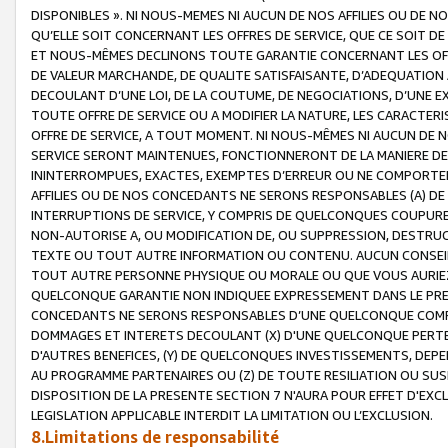
DISPONIBLES ». NI NOUS-MEMES NI AUCUN DE NOS AFFILIES OU D
QU’ELLE SOIT CONCERNANT LES OFFRES DE SERVICE, QUE CE SOIT DE
ET NOUS-MÊMES DECLINONS TOUTE GARANTIE CONCERNANT LES OFFRE
DE VALEUR MARCHANDE, DE QUALITE SATISFAISANTE, D’ADEQUATION
DECOULANT D’UNE LOI, DE LA COUTUME, DE NEGOCIATIONS, D’UNE
TOUTE OFFRE DE SERVICE OU A MODIFIER LA NATURE, LES CARACTERI
OFFRE DE SERVICE, A TOUT MOMENT. NI NOUS-MÊMES NI AUCUN DE 
SERVICE SERONT MAINTENUES, FONCTIONNERONT DE LA MANIERE DECR
ININTERROMPUES, EXACTES, EXEMPTES D’ERREUR OU NE COMPORT
AFFILIES OU DE NOS CONCEDANTS NE SERONS RESPONSABLES (A) DE
INTERRUPTIONS DE SERVICE, Y COMPRIS DE QUELCONQUES COUPURE
NON-AUTORISE A, OU MODIFICATION DE, OU SUPPRESSION, DESTRUC
TEXTE OU TOUT AUTRE INFORMATION OU CONTENU. AUCUN CONSEIL 
TOUT AUTRE PERSONNE PHYSIQUE OU MORALE OU QUE VOUS AURIEZ 
QUELCONQUE GARANTIE NON INDIQUEE EXPRESSEMENT DANS LE PRES
CONCEDANTS NE SERONS RESPONSABLES D’UNE QUELCONQUE COM
DOMMAGES ET INTERETS DECOULANT (X) D'UNE QUELCONQUE PERTE D
D'AUTRES BENEFICES, (Y) DE QUELCONQUES INVESTISSEMENTS, DEP
AU PROGRAMME PARTENAIRES OU (Z) DE TOUTE RESILIATION OU SU
DISPOSITION DE LA PRESENTE SECTION 7 N'AURA POUR EFFET D'EXC
LEGISLATION APPLICABLE INTERDIT LA LIMITATION OU L’EXCLUSION.
8.Limitations de responsabilité