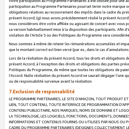
votre participation au Programme Partenaires a été utilisée pour une ac
participation au Programme Partenaires pourrait ternir notre marque ou
obligations relatives au recouvrement des impôts dans le cadre du prése
présent Accord; (g) nous avons précédemment résilié le présent Accord
nous considérons être votre affiliée ou agissant de concert avec vous 
sa version habituellement mise à la disposition des participants. Afin d’é
violation de l’Article 5 ou des Politiques du Programme sera considéré
Nous sommes à même de retenir les rémunérations accumulées et impayée
que le montant correct est bien versé (par ex., dans le cas d’annulations
Lors de la résiliation du présent Accord, tous les droits et obligations 
présent Accord, à l’exception des droits et obligations des parties prévus
Politiques du Programme, de même que toutes les obligations de paiement
l’Accord. Nulle résiliation du présent Accord ne saurait dégager l'une 
ou de responsabilité survenue avant la résiliation.
7.Exclusion de responsabilité
LE PROGRAMME PARTENAIRES, LE SITE D’AMAZON, TOUT PRODUIT ET 
LIEN, TOUT CONTENU, TOUTE INTERFACE DE PROGRAMMATION D'APP
CONTENU PUBLICITAIRE, NOS MARQUES, NOMS DE DOMAINE ET LOGOS
LA TECHNOLOGIE, LES LOGICIELS, FONCTIONS, DOCUMENTS, DONNEES
INFORMATIONS ET CONTENUS FOURNIS OU UTILISES PAR NOUS OU P
CADRE DU PROGRAMME PARTENAIRES (DESIGNES COLLECTIVEMENT LE