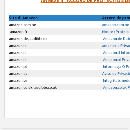
ANNEXE 4 : ACCORD DE PROTECTION 
Site d’ Amazon
Accord de pro
amazon.com.be
amazon.com.be 
amazon.fr
Notice : Protect
amazon.de, audible.de
Amazon.de Date
amazon.ie
amazon.ie Priva
amazon.it
Amazon.it Infor
amazon.nl
Amazon.nl Priva
amazon.pl
Informacja O P
amazon.es
Aviso de Privac
amazon.se
Integritetsmed
amazon.co.uk, audible.co.uk
Amazon.co.uk Pr