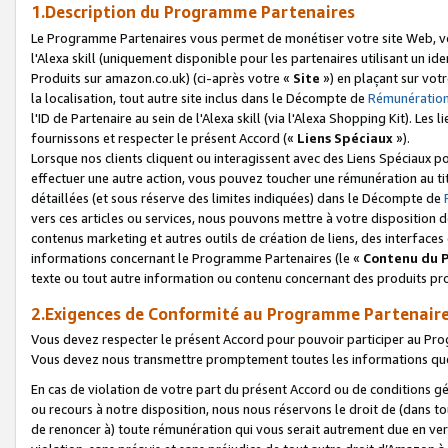
1.Description du Programme Partenaires
Le Programme Partenaires vous permet de monétiser votre site Web, vos 
l'Alexa skill (uniquement disponible pour les partenaires utilisant un 
Produits sur amazon.co.uk) (ci-après votre «
Site
») en plaçant sur votr
la localisation, tout autre site inclus dans le Décompte de
Rémunération
l'ID de Partenaire au sein de l'Alexa skill (via l'Alexa Shopping Kit). Le
fournissons et respecter le présent Accord («
Liens Spéciaux
»).
Lorsque nos clients cliquent ou interagissent avec des Liens Spéciaux p
effectuer une autre action, vous pouvez toucher une rémunération au ti
détaillées (et sous réserve des limites indiquées) dans le Décompte de
vers ces articles ou services, nous pouvons mettre à votre disposition d
contenus marketing et autres outils de création de liens, des interfaces
informations concernant le Programme Partenaires (le «
Contenu du 
texte ou tout autre information ou contenu concernant des produits prop
2.Exigences de Conformité au Programme Partenair
Vous devez respecter le présent Accord pour pouvoir participer au Pr
Vous devez nous transmettre promptement toutes les informations que
En cas de violation de votre part du présent Accord ou de conditions g
ou recours à notre disposition, nous nous réservons le droit de (dans 
de renoncer à) toute rémunération qui vous serait autrement due en ver