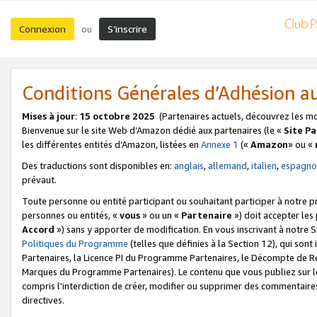
Connexion
S’inscrire
ou
Conditions Générales d’Adhésion 
Mises à jour
:
15 octobre 2025
(Partenaires actuels, découvrez les m
Bienvenue sur le site Web d’Amazon dédié aux partenaires (le «
Site P
les différentes entités d’Amazon, listées en
Annexe 1
(«
Amazon
» ou «
Des traductions sont disponibles en:
anglais
,
allemand
,
italien
,
espagno
prévaut.
Toute personne ou entité participant ou souhaitant participer à notre 
personnes ou entités, «
vous
» ou un «
Partenaire
») doit accepter le
Accord
») sans y apporter de modification. En vous inscrivant à notre Si
Politiques du Programme
(telles que définies à la Section 12), qui so
Partenaires, la Licence PI du Programme Partenaires, le Décompte de 
Marques du Programme Partenaires). Le contenu que vous publiez sur l
compris l'interdiction de créer, modifier ou supprimer des commentaires
directives.