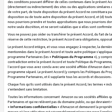
des conditions pouvant différer de celles contenues dans le présent Ac
(directement ou indirectement) des sites ou des applications similaires o
de votre part, de toute disposition du présent Accord ne constituera pa
disposition ou de toute autre disposition du présent Accord, et (d) tou
nous pourrions prendre et toutes approbations que nous pourrions donn
notre seule discrétion, et ne seront valables que si elles sont confirmée
Vous ne pouvez pas céder ou transférer le présent Accord, du fait de la 
réserve de cette restriction, le présent Accord sera obligatoire, opposab
Le présent Accord intègre, et vous vous engagez à respecter, la dernière 
mentionnées dans le présent Accord et toute autre politique s’appliqua
programme Partenaires (les «
Politiques du Programme
»), y compri
contradiction entre le présent Accord et toute Politique du Programme, 
l’accord que vous avez conclu avec une société affiliée d’Amazon dans 
programme séparé. Le présent Accord (y compris les Politiques du Progr
Programme Partenaires, et il supplante tous les accords et discussions 
Chaque fois qu’ils sont utilisés dans le présent Accord, les termes « in
s'entendent sans limitation.
Toutes les informations concernant Amazon ou ses sociétés affiliées 
Partenaires et qui ne relèvent pas du domaine public, ou qui devraient
«
Informations confidentielles
» d’Amazon et demeurent la propriété 
mesure où leur utilisation est raisonnablement nécessaire pour l'appli