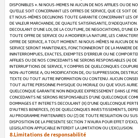
DISPONIBLES ». NI NOUS-MEMES NI AUCUN DE NOS AFFILIES OU D
QU’ELLE SOIT CONCERNANT LES OFFRES DE SERVICE, QUE CE SOIT DE
ET NOUS-MÊMES DECLINONS TOUTE GARANTIE CONCERNANT LES OFFRE
DE VALEUR MARCHANDE, DE QUALITE SATISFAISANTE, D’ADEQUATION
DECOULANT D’UNE LOI, DE LA COUTUME, DE NEGOCIATIONS, D’UNE
TOUTE OFFRE DE SERVICE OU A MODIFIER LA NATURE, LES CARACTERI
OFFRE DE SERVICE, A TOUT MOMENT. NI NOUS-MÊMES NI AUCUN DE 
SERVICE SERONT MAINTENUES, FONCTIONNERONT DE LA MANIERE DECR
ININTERROMPUES, EXACTES, EXEMPTES D’ERREUR OU NE COMPORT
AFFILIES OU DE NOS CONCEDANTS NE SERONS RESPONSABLES (A) DE
INTERRUPTIONS DE SERVICE, Y COMPRIS DE QUELCONQUES COUPURE
NON-AUTORISE A, OU MODIFICATION DE, OU SUPPRESSION, DESTRUC
TEXTE OU TOUT AUTRE INFORMATION OU CONTENU. AUCUN CONSEIL 
TOUT AUTRE PERSONNE PHYSIQUE OU MORALE OU QUE VOUS AURIEZ 
QUELCONQUE GARANTIE NON INDIQUEE EXPRESSEMENT DANS LE PRES
CONCEDANTS NE SERONS RESPONSABLES D’UNE QUELCONQUE COM
DOMMAGES ET INTERETS DECOULANT (X) D'UNE QUELCONQUE PERTE D
D'AUTRES BENEFICES, (Y) DE QUELCONQUES INVESTISSEMENTS, DEP
AU PROGRAMME PARTENAIRES OU (Z) DE TOUTE RESILIATION OU SU
DISPOSITION DE LA PRESENTE SECTION 7 N'AURA POUR EFFET D'EXC
LEGISLATION APPLICABLE INTERDIT LA LIMITATION OU L’EXCLUSION.
8.Limitations de responsabilité