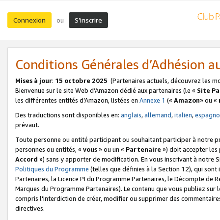
Connexion
S’inscrire
ou
Conditions Générales d’Adhésion 
Mises à jour
:
15 octobre 2025
(Partenaires actuels, découvrez les m
Bienvenue sur le site Web d’Amazon dédié aux partenaires (le «
Site P
les différentes entités d’Amazon, listées en
Annexe 1
(«
Amazon
» ou «
Des traductions sont disponibles en:
anglais
,
allemand
,
italien
,
espagno
prévaut.
Toute personne ou entité participant ou souhaitant participer à notre 
personnes ou entités, «
vous
» ou un «
Partenaire
») doit accepter le
Accord
») sans y apporter de modification. En vous inscrivant à notre Si
Politiques du Programme
(telles que définies à la Section 12), qui so
Partenaires, la Licence PI du Programme Partenaires, le Décompte de 
Marques du Programme Partenaires). Le contenu que vous publiez sur l
compris l'interdiction de créer, modifier ou supprimer des commentaires
directives.