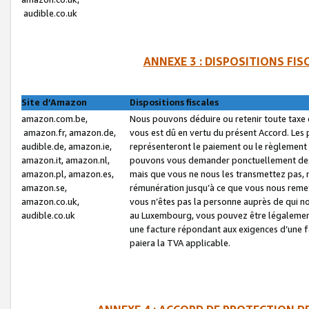
audible.co.uk
ANNEXE 3 : DISPOSITIONS FI
Site d’Amazon
Dispositions fiscales
amazon.com.be,
Nous pouvons déduire ou retenir toute taxe 
amazon.fr, amazon.de,
vous est dû en vertu du présent Accord. Les 
audible.de, amazon.ie,
représenteront le paiement ou le règlement 
amazon.it, amazon.nl,
pouvons vous demander ponctuellement des r
amazon.pl, amazon.es,
mais que vous ne nous les transmettez pas, n
amazon.se,
rémunération jusqu’à ce que vous nous reme
amazon.co.uk,
vous n’êtes pas la personne auprès de qui no
audible.co.uk
au Luxembourg, vous pouvez être légalement 
une facture répondant aux exigences d’une 
paiera la TVA applicable.