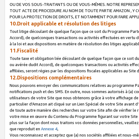
OU DE VOS SOUS-TRAITANTS OU DE VOUS-MÊMES. NOTRE REPRES
TOUT ACTE DE PROCEDURE AU NOM DE TOUTE PARTIE AMAZON , Y CO
POUR LA PROTECTION DE DROITS, ET NOTAMMENT POUR FAIRE APPL
10.Droit applicable et résolution des litiges
Tout litige découlant de quelque façon que ce soit du Programme Parte
Accord), de quelconques transactions ou activités effectuées en vertu d
à la loi et aux dispositions en matière de résolution des litiges applic
11.Fiscalité
Toute taxe et obligation liée découlant de quelque façon que ce soit 
ou avérée dudit Accord), de quelconques transactions ou activités effe
affiliées, seront régies par les dispositions fiscales applicables au Si
12.Dispositions complémentaires
Nous pouvons envoyer des communications relatives au programme Parten
notifications push et des SMS. En outre, nous sommes autorisés à (a) cont
utilisateurs de votre Site que nous obtenons grâce à votre affichage de
particulier d'Amazon ait cliqué sur un Lien Spécial de votre Site avant d
de toute autre manière des recherches sur votre Site afin de vérifier le re
votre mise en œuvre du Contenu du Programme figurant sur votre Site à
plus sur la façon dont nous traitons vos données personnelles, veuille
que reproduit en
Annexe 4
,
Vous reconnaissez et acceptez que (a) nos sociétés affiliées et nous-m