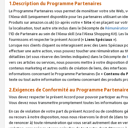
1.Description du Programme Partenaires
Le Programme Partenaires vous permet de monétiser votre site Web, vos 
l'Alexa skill (uniquement disponible pour les partenaires utilisant un 
Produits sur amazon.co.uk) (ci-après votre «
Site
») en plaçant sur votr
la localisation, tout autre site inclus dans le Décompte de
Rémunération
l'ID de Partenaire au sein de l'Alexa skill (via l'Alexa Shopping Kit). Le
fournissons et respecter le présent Accord («
Liens Spéciaux
»).
Lorsque nos clients cliquent ou interagissent avec des Liens Spéciaux p
effectuer une autre action, vous pouvez toucher une rémunération au ti
détaillées (et sous réserve des limites indiquées) dans le Décompte de
vers ces articles ou services, nous pouvons mettre à votre disposition d
contenus marketing et autres outils de création de liens, des interfaces
informations concernant le Programme Partenaires (le «
Contenu du 
texte ou tout autre information ou contenu concernant des produits prop
2.Exigences de Conformité au Programme Partenair
Vous devez respecter le présent Accord pour pouvoir participer au Pr
Vous devez nous transmettre promptement toutes les informations que
En cas de violation de votre part du présent Accord ou de conditions g
ou recours à notre disposition, nous nous réservons le droit de (dans 
de renoncer à) toute rémunération qui vous serait autrement due en ver