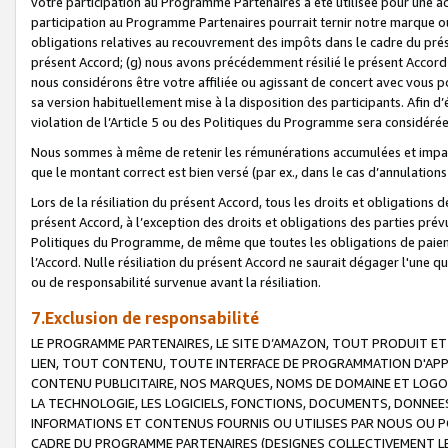
votre participation au Programme Partenaires a été utilisée pour une ac
participation au Programme Partenaires pourrait ternir notre marque ou
obligations relatives au recouvrement des impôts dans le cadre du prése
présent Accord; (g) nous avons précédemment résilié le présent Accord
nous considérons être votre affiliée ou agissant de concert avec vous 
sa version habituellement mise à la disposition des participants. Afin d’é
violation de l’Article 5 ou des Politiques du Programme sera considéré
Nous sommes à même de retenir les rémunérations accumulées et impayée
que le montant correct est bien versé (par ex., dans le cas d’annulations
Lors de la résiliation du présent Accord, tous les droits et obligations 
présent Accord, à l’exception des droits et obligations des parties prévus
Politiques du Programme, de même que toutes les obligations de paiement
l’Accord. Nulle résiliation du présent Accord ne saurait dégager l'une 
ou de responsabilité survenue avant la résiliation.
7.Exclusion de responsabilité
LE PROGRAMME PARTENAIRES, LE SITE D’AMAZON, TOUT PRODUIT ET 
LIEN, TOUT CONTENU, TOUTE INTERFACE DE PROGRAMMATION D'APP
CONTENU PUBLICITAIRE, NOS MARQUES, NOMS DE DOMAINE ET LOGOS
LA TECHNOLOGIE, LES LOGICIELS, FONCTIONS, DOCUMENTS, DONNEES
INFORMATIONS ET CONTENUS FOURNIS OU UTILISES PAR NOUS OU P
CADRE DU PROGRAMME PARTENAIRES (DESIGNES COLLECTIVEMENT LE