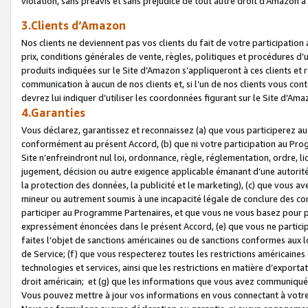
violation, sans préavis et sans préjudice de tout autre droit d’Amazo
3.Clients d’Amazon
Nos clients ne deviennent pas vos clients du fait de votre participati
prix, conditions générales de vente, règles, politiques et procédures d’u
produits indiquées sur le Site d’Amazon s’appliqueront à ces clients et
communication à aucun de nos clients et, si l’un de nos clients vous co
devrez lui indiquer d’utiliser les coordonnées figurant sur le Site d’Ama
4.Garanties
Vous déclarez, garantissez et reconnaissez (a) que vous participerez a
conformément au présent Accord, (b) que ni votre participation au Prog
Site n’enfreindront nul loi, ordonnance, règle, réglementation, ordre, li
jugement, décision ou autre exigence applicable émanant d’une autori
la protection des données, la publicité et le marketing), (c) que vous 
mineur ou autrement soumis à une incapacité légale de conclure des con
participer au Programme Partenaires, et que vous ne vous basez pour pr
expressément énoncées dans le présent Accord, (e) que vous ne particip
faites l’objet de sanctions américaines ou de sanctions conformes aux 
de Service; (f) que vous respecterez toutes les restrictions américaines
technologies et services, ainsi que les restrictions en matière d’exporta
droit américain; et (g) que les informations que vous avez communiqué
Vous pouvez mettre à jour vos informations en vous connectant à votre