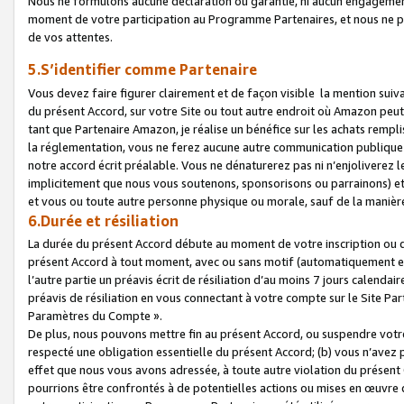
Nous ne formulons aucune déclaration ou garantie, ni aucun engagemen
moment de votre participation au Programme Partenaires, et nous ne p
de vos attentes.
5.S’identifier comme Partenaire
Vous devez faire figurer clairement et de façon visible la mention sui
du présent Accord, sur votre Site ou tout autre endroit où Amazon peut vo
tant que Partenaire Amazon, je réalise un bénéfice sur les achats remplis
la réglementation, vous ne ferez aucune autre communication publique
notre accord écrit préalable. Vous ne dénaturerez pas ni n’enjoliverez 
implicitement que nous vous soutenons, sponsorisons ou parrainons) et v
et vous ou toute autre personne physique ou morale, sauf de la manièr
6.Durée et résiliation
La durée du présent Accord débute au moment de votre inscription ou de
présent Accord à tout moment, avec ou sans motif (automatiquement et sa
l’autre partie un préavis écrit de résiliation d’au moins 7 jours calenda
préavis de résiliation en vous connectant à votre compte sur le Site Par
Paramètres du Compte ».
De plus, nous pouvons mettre fin au présent Accord, ou suspendre votre 
respecté une obligation essentielle du présent Accord; (b) vous n’avez p
effet que nous vous avons adressée, à toute autre violation du présen
pourrions être confrontés à de potentielles actions ou mises en œuvre 