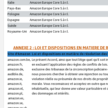
Italie
Amazon Europe Core S.à r.l.
Pays-Bas
Amazon Europe Core S.à r.l.
Pologne
Amazon Europe Core S.à r.l.
Espagne
Amazon Europe Core S.à r.l.
Suède
Amazon Europe Core S.à r.l.
Royaume-Uni
Amazon Europe Core S.à r.l.
ANNEXE 2 : LOI ET DISPOSITIONS EN MATIERE DE
Site d’Amazon
Loi et dispositions en matière de résolution des 
amazon.com.be,
Le présent Accord, ainsi que tout litige quel qu’il soi
amazon.fr,
en excluant l’application des règles de conflits de l
amazon.de,
exclusive des tribunaux de la circonscription judiciai
audible.de,
nous pouvons chercher à obtenir une injonction ou tou
amazon.ie,
violation réelle ou présumée de nos droits de proprié
amazon.it,
morale. Vous reconnaissez et acceptez en outre que n
amazon.nl,
inhabituelle, qui leur donne une valeur particulière 
amazon.pl,
des dommages et intérêts.
amazon.es,
amazon.se,
amazon.co.uk,