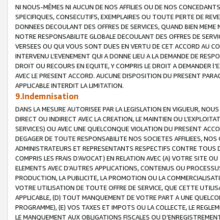
NI NOUS-MÊMES NI AUCUN DE NOS AFFILIES OU DE NOS CONCEDANT
SPECIFIQUES, CONSECUTIFS, EXEMPLAIRES OU TOUTE PERTE DE REVE
DONNEES DECOULANT DES OFFRES DE SERVICES, QUAND BIEN MEME N
NOTRE RESPONSABILITE GLOBALE DECOULANT DES OFFRES DE SERVI
VERSEES OU QUI VOUS SONT DUES EN VERTU DE CET ACCORD AU CO
INTERVENU L’EVENEMENT QUI A DONNE LIEU A LA DEMANDE DE RESP
DROIT OU RECOURS EN EQUITE, Y COMPRIS LE DROIT A DEMANDER l'
AVEC LE PRESENT ACCORD. AUCUNE DISPOSITION DU PRESENT PARAG
APPLICABLE INTERDIT LA LIMITATION.
9.Indemnisation
DANS LA MESURE AUTORISEE PAR LA LEGISLATION EN VIGUEUR, NO
DIRECT OU INDIRECT AVEC LA CREATION, LE MAINTIEN OU L’EXPLOIT
SERVICES) OU AVEC UNE QUELCONQUE VIOLATION DU PRESENT ACCO
DEGAGER DE TOUTE RESPONSABILITE NOS SOCIETES AFFILIEES, NOS 
ADMINISTRATEURS ET REPRESENTANTS RESPECTIFS CONTRE TOUS D
COMPRIS LES FRAIS D’AVOCAT) EN RELATION AVEC (A) VOTRE SITE O
ELEMENTS AVEC D’AUTRES APPLICATIONS, CONTENUS OU PROCESSUS, (
PRODUCTION, LA PUBLICITE, LA PROMOTION OU LA COMMERCIALISAT
VOTRE UTILISATION DE TOUTE OFFRE DE SERVICE, QUE CETTE UTILI
APPLICABLE, (D) TOUT MANQUEMENT DE VOTRE PART A UNE QUELCO
PROGRAMME), (E) VOS TAXES ET IMPOTS OU LA COLLECTE, LE REGLE
LE MANQUEMENT AUX OBLIGATIONS FISCALES OU D’ENREGISTREMENT 