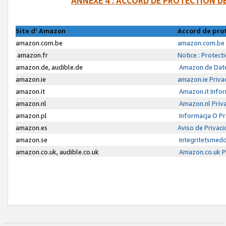
ANNEXE 4 : ACCORD DE PROTECTION 
Site d’ Amazon
Accord de pro
amazon.com.be
amazon.com.be 
amazon.fr
Notice : Protect
amazon.de, audible.de
Amazon.de Date
amazon.ie
amazon.ie Priva
amazon.it
Amazon.it Infor
amazon.nl
Amazon.nl Priva
amazon.pl
Informacja O P
amazon.es
Aviso de Privac
amazon.se
Integritetsmed
amazon.co.uk, audible.co.uk
Amazon.co.uk Pr