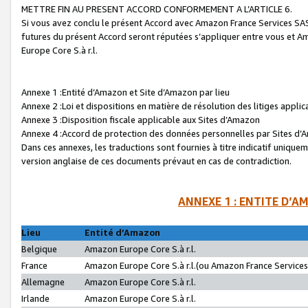
METTRE FIN AU PRESENT ACCORD CONFORMEMENT A L’ARTICLE 6.
Si vous avez conclu le présent Accord avec Amazon France Services SAS 
futures du présent Accord seront réputées s’appliquer entre vous et 
Europe Core S.à r.l.
Annexe 1 :Entité d’Amazon et Site d’Amazon par lieu
Annexe 2 :Loi et dispositions en matière de résolution des litiges appli
Annexe 3 :Disposition fiscale applicable aux Sites d’Amazon
Annexe 4 :Accord de protection des données personnelles par Sites d
Dans ces annexes, les traductions sont fournies à titre indicatif uniquem
version anglaise de ces documents prévaut en cas de contradiction.
ANNEXE 1 : ENTITE D’A
Lieu
Entité d’Amazon
Belgique
Amazon Europe Core S.à r.l.
France
Amazon Europe Core S.à r.l.(ou Amazon France Services 
Allemagne
Amazon Europe Core S.à r.l.
Irlande
Amazon Europe Core S.à r.l.