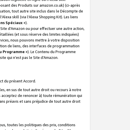
posant des Produits sur amazon.co.uk) (ci-après
isation, tout autre site inclus dans le Décompte de
 l'Alexa skill (via l'Alexa Shopping Kit). Les liens
ens Spéciaux
»).
e Site d’Amazon ou pour effectuer une autre action,
aillées (et sous réserve des limites indiquées)
 services, nous pouvons mettre à votre disposition
ation de liens, des interfaces de programmation
u Programme
»). Le Contenu du Programme
ite qui n’est pas le Site d’Amazon.
ct du présent Accord.
s, en sus de tout autre droit ou recours à notre
s acceptez de renoncer à) toute rémunération qui
ans préavis et sans préjudice de tout autre droit
s, toutes les politiques des prix, conditions