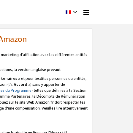
d'Amazon
marketing d’affiliation avec les différentes entités
uctions, la version anglaise prévaut.
tenaires
» et pour lesdites personnes ou entités,
zon (l’«
Accord
») sans y apporter de
ques du Programme
(telles que définies à la Section
ogramme Partenaires, le Décompte de Rémunération
iez sur le site Web Amazon.fr doit respecter les
ge d'une compensation. Veuillez lire attentivement
on logicielle en ligne ou l'Alexa skill