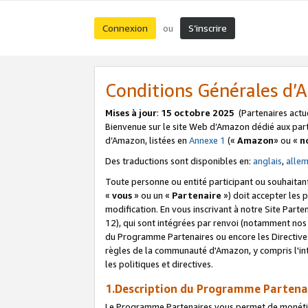
Connexion
S’inscrire
ou
Conditions Générales d
Mises à jour
:
15 octobre 2025
(Partenaires actu
Bienvenue sur le site Web d’Amazon dédié aux part
d’Amazon, listées en
Annexe 1
(«
Amazon
» ou «
n
Des traductions sont disponibles en:
anglais
,
alle
Toute personne ou entité participant ou souhaitan
«
vous
» ou un «
Partenaire
») doit accepter les
modification. En vous inscrivant à notre Site Parte
12), qui sont intégrées par renvoi (notamment no
du Programme Partenaires ou encore les Directive
règles de la communauté d'Amazon, y compris l'int
les politiques et directives.
1.Description du Programme Partena
Le Programme Partenaires vous permet de monétiser 