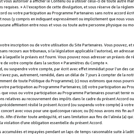
 vous autoriser à afficher le Contenu ou à utiliser celui-ci de toute autre man
ns requises. » A l’exception de cette divulgation, et sous réserve de la régle
rd ou votre participation au Programme Partenaires sans notre accord écrit
s et nous (y compris en indiquant expressément ou implicitement que nous vou
d'aucune affiliation entre nous et vous ou toute autre personne physique ou m
tre inscription ou de votre utilisation du Site Partenaires. Vous pouvez, et
 recours aux tribunaux, si la législation applicable l’autorise), en adressant 
e à laquelle le préavis est fourni. Vous pouvez nous adresser un préavis de r
ture de votre compte dans la section « Paramètres du Compte ».
, ou suspendre votre compte, par écrit avec effet immédiat pour l’un des cas
 n’avez pas, autrement, remédié, dans un délai de 7 jours à compter de la noti
tamment de toute Politique du Programme); (c) nous estimons que nous pourrio
votre participation au Programme Partenaires; (d) votre participation au Pro
ns que vous ou votre participation au Programme Partenaires pourrait ternir 
ons relatives au recouvrement des impôts dans le cadre du présent Accord ou 
s précédemment résilié le présent Accord (ou suspendu votre compte) à votre
de concert avec vous pour une quelconque raison; ou (h) nous avons mis fin a
. Afin d’éviter toute ambiguïté, et sans limitation aux fins de l’alinéa (a) qui
violation d’une obligation essentielle du présent Accord.
accumulées et impayées pendant un laps de temps raisonnable suite à ladite