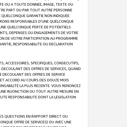
TE OU A TOUTE DONNEE, IMAGE, TEXTE OU
OTRE PART OU PAR TOUT AUTRE PERSONNE
NE QUELCONQUE GARANTIE NON INDIQUEE
 SERONS RESPONSABLES D’UNE QUELCONQUE
UNE QUELCONQUE PERTE DE POTENTIELS
EMENTS, DEPENSES OU ENGAGEMENTS DE VOTRE
ION DE VOTRE PARTICIPATION AU PROGRAMME
ARANTIE, RESPONSABILITE OU DECLARATION
, ACCESSOIRES, SPECIFIQUES, CONSECUTIFS,
S DECOULANT DES OFFRES DE SERVICES, QUAND
LE DECOULANT DES OFFRES DE SERVICE
 CET ACCORD AU COURS DES DOUZE MOIS
ONSABILITE LA PLUS RECENTE. VOUS RENONCEZ
, UNE INJONCTION OU TOUT AUTRE MESURE EN
OUTE RESPONSABILITE DONT LA LEGISLATION
LES QUESTIONS EN RAPPORT DIRECT OU
LCONQUE OFFRE DE SERVICES) OU AVEC UNE