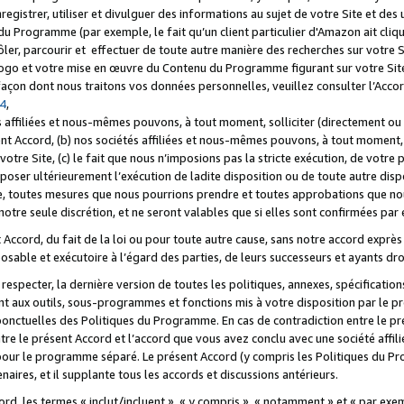
registrer, utiliser et divulguer des informations au sujet de votre Site et des
u Programme (par exemple, le fait qu’un client particulier d'Amazon ait cliqu
ôler, parcourir et effectuer de toute autre manière des recherches sur votre Si
tre logo et votre mise en œuvre du Contenu du Programme figurant sur votre Si
 façon dont nous traitons vos données personnelles, veuillez consulter l’Acc
 4
,
 affiliées et nous-mêmes pouvons, à tout moment, solliciter (directement ou 
nt Accord, (b) nos sociétés affiliées et nous-mêmes pouvons, à tout moment, 
votre Site, (c) le fait que nous n’imposions pas la stricte exécution, de votre
poser ultérieurement l’exécution de ladite disposition ou de toute autre disp
ce, toutes mesures que nous pourrions prendre et toutes approbations que n
otre seule discrétion, et ne seront valables que si elles sont confirmées par 
Accord, du fait de la loi ou pour toute autre cause, sans notre accord exprès 
posable et exécutoire à l’égard des parties, de leurs successeurs et ayants dro
especter, la dernière version de toutes les politiques, annexes, spécification
ant aux outils, sous-programmes et fonctions mis à votre disposition par le 
 ponctuelles des Politiques du Programme. En cas de contradiction entre le p
ntre le présent Accord et l’accord que vous avez conclu avec une société aff
 pour le programme séparé. Le présent Accord (y compris les Politiques du Pr
ires, et il supplante tous les accords et discussions antérieurs.
cord, les termes « inclut/incluent », « y compris », « notamment » et « par e