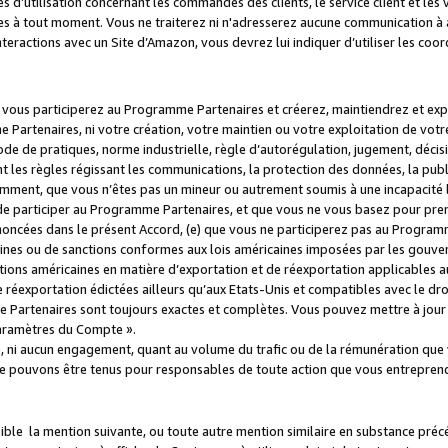
s d’utilisation concernant les commandes des clients, le service client et les
es à tout moment. Vous ne traiterez ni n'adresserez aucune communication à au
teractions avec un Site d’Amazon, vous devrez lui indiquer d’utiliser les coo
e vous participerez au Programme Partenaires et créerez, maintiendrez et ex
 Partenaires, ni votre création, votre maintien ou votre exploitation de votre
 code de pratiques, norme industrielle, règle d’autorégulation, jugement, déc
s règles régissant les communications, la protection des données, la public
amment, que vous n’êtes pas un mineur ou autrement soumis à une incapacité l
de participer au Programme Partenaires, et que vous ne vous basez pour pren
oncées dans le présent Accord, (e) que vous ne participerez pas au Programme
icaines ou de sanctions conformes aux lois américaines imposées par les gouv
ctions américaines en matière d’exportation et de réexportation applicables aux
e réexportation édictées ailleurs qu’aux Etats-Unis et compatibles avec le dr
artenaires sont toujours exactes et complètes. Vous pouvez mettre à jour 
 Paramètres du Compte ».
, ni aucun engagement, quant au volume du trafic ou de la rémunération qu
e pouvons être tenus pour responsables de toute action que vous entreprend
sible la mention suivante, ou toute autre mention similaire en substance pré