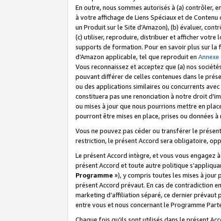
En outre, nous sommes autorisés à (a) contrôler, en
à votre affichage de Liens Spéciaux et de Contenu d
un Produit sur le Site d’Amazon), (b) évaluer, contr
(c) utiliser, reproduire, distribuer et afficher vo
supports de formation. Pour en savoir plus sur la
d’Amazon applicable, tel que reproduit en
Annexe
Vous reconnaissez et acceptez que (a) nos sociétés
pouvant différer de celles contenues dans le prése
ou des applications similaires ou concurrents avec 
constituera pas une renonciation à notre droit d’im
ou mises à jour que nous pourrions mettre en pla
pourront être mises en place, prises ou données à n
Vous ne pouvez pas céder ou transférer le présent 
restriction, le présent Accord sera obligatoire, op
Le présent Accord intègre, et vous vous engagez à r
présent Accord et toute autre politique s’appliqu
Programme
»), y compris toutes les mises à jour
présent Accord prévaut. En cas de contradiction e
marketing d’affiliation séparé, ce dernier prévaut
entre vous et nous concernant le Programme Partena
Chaque fois qu’ils sont utilisés dans le présent Ac