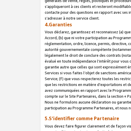
générales de vente, règles, politiques et procédure
s’appliqueront à ces clients et resteront modifiabl
contacte pour des questions en rapport avec ses in
s’adresser à notre service client.
4.Garanties
Vous déclarez, garantissez et reconnaissez (a) qu
Accord, (b) que ni votre participation au Programme
réglementation, ordre, licence, permis, directive,
autorité gouvernementale compétente (notamment le
légalement le droit de conclure des contrats (not
évalué en toute indépendance l’intérêt pour vous 
garantie autre que celles qui sont expressément én
Services si vous faites l’objet de sanctions amér
Service; (f) que vous respecterez toutes les restri
que les restrictions en matière d’exportations et d
avez communiquées en rapport avec le Programme P
compte sur le Site Partenaires, dans la section «
Nous ne formulons aucune déclaration ou garantie
participation au Programme Partenaires, et nous n
5.S’identifier comme Partenaire
Vous devez faire figurer clairement et de façon vi