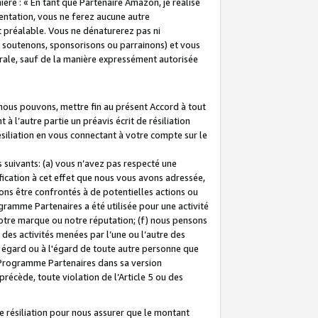
ière : « En tant que Partenaire Amazon, je réalise
mentation, vous ne ferez aucune autre
 préalable. Vous ne dénaturerez pas ni
s soutenons, sponsorisons ou parrainons) et vous
orale, sauf de la manière expressément autorisée
 nous pouvons, mettre fin au présent Accord à tout
à l’autre partie un préavis écrit de résiliation
ésiliation en vous connectant à votre compte sur le
 suivants: (a) vous n’avez pas respecté une
fication à cet effet que nous vous avons adressée,
ns être confrontés à de potentielles actions ou
gramme Partenaires a été utilisée pour une activité
notre marque ou notre réputation; (f) nous pensons
des activités menées par l’une ou l’autre des
 égard ou à l'égard de toute autre personne que
u Programme Partenaires dans sa version
 précède, toute violation de l’Article 5 ou des
 résiliation pour nous assurer que le montant