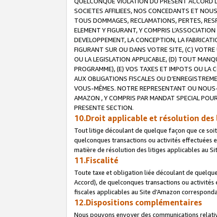
QUELCONQUE VIOLATION DU PRESENT ACCORD DE
SOCIETES AFFILIEES, NOS CONCEDANTS ET NOUS
TOUS DOMMAGES, RECLAMATIONS, PERTES, RESPO
ELEMENT Y FIGURANT, Y COMPRIS L’ASSOCIATION
DEVELOPPEMENT, LA CONCEPTION, LA FABRICATI
FIGURANT SUR OU DANS VOTRE SITE, (C) VOTRE 
OU LA LEGISLATION APPLICABLE, (D) TOUT MA
PROGRAMME), (E) VOS TAXES ET IMPOTS OU LA 
AUX OBLIGATIONS FISCALES OU D’ENREGISTREME
VOUS-MÊMES. NOTRE REPRESENTANT OU NOUS-
AMAZON , Y COMPRIS PAR MANDAT SPECIAL POUR
PRESENTE SECTION.
10.Droit applicable et résolution des 
Tout litige découlant de quelque façon que ce soi
quelconques transactions ou activités effectuées en
matière de résolution des litiges applicables au S
11.Fiscalité
Toute taxe et obligation liée découlant de quelqu
Accord), de quelconques transactions ou activités e
fiscales applicables au Site d’Amazon corresponda
12.Dispositions complémentaires
Nous pouvons envoyer des communications relatives