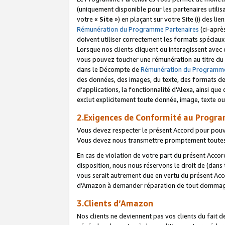
(uniquement disponible pour les partenaires utilis
votre «
Site
») en plaçant sur votre Site (i) des li
Rémunération du Programme Partenaires
(ci-aprè
doivent utiliser correctement les formats spéciaux
Lorsque nos clients cliquent ou interagissent avec
vous pouvez toucher une rémunération au titre du p
dans le Décompte de
Rémunération du Programme
des données, des images, du texte, des formats de 
d’applications, la fonctionnalité d'Alexa, ainsi q
exclut explicitement toute donnée, image, texte ou
2.Exigences de Conformité au Progr
Vous devez respecter le présent Accord pour pouv
Vous devez nous transmettre promptement toutes 
En cas de violation de votre part du présent Accor
disposition, nous nous réservons le droit de (dans
vous serait autrement due en vertu du présent Accor
d’Amazon à demander réparation de tout dommag
3.Clients d’Amazon
Nos clients ne deviennent pas vos clients du fait 