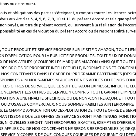
ations ou de retours).
droits et obligations des parties s’éteignent, y compris toutes les licences oc
révus aux Articles 3, 4, 5, 6, 7, 8, 10 et 11 du présent Accord et tels que sp
n payés, au titre du présent Accord, qui survivent à la résiliation de l’Accord
onsabilité en cas de violation du présent Accord ou de responsabilité survenu
, TOUT PRODUIT ET SERVICE PROPOSE SUR LE SITE D’AMAZON, TOUT LIEN
 D'APPLICATION POUR LA PUBLICITE DE PRODUITS, TOUT FLUX DE DONN
DE NOS AFFILIES (Y COMPRIS LES MARQUES AMAZON ) AINSI QUE TOUTE L
RES DROITS DE PROPRIETE INTELLECTUELLE, INFORMATIONS ET CONTENU
DE NOS CONCEDANTS DANS LE CADRE DU PROGRAMME PARTENAIRES (DESIG
E DISPONIBLES ». NI NOUS-MEMES NI AUCUN DE NOS AFFILIES OU DE NOS
LES OFFRES DE SERVICE, QUE CE SOIT DE FACON EXPRESSE, IMPLICITE, L
CERNANT LES OFFRES DE SERVICE, Y COMPRIS TOUTE GARANTIE IMPLICIT
QUATION A UNE FINALITE SPECIFIQUE OU DE NON-CONTREFAÇON, ET TOUTE
 OU D’USAGES COMMERCIAUX. NOUS SOMMES HABILITES A INTERROMPRE TO
S, LE CHAMP D’APPLICATION OU L’EXPLOITATION DE TOUTE OFFRE DE SER
ARANTISSONS QUE LES OFFRES DE SERVICE SERONT MAINTENUES, FONCTIO
ERE, NI QU’ELLES SERONT ININTERROMPUES, EXACTES, EXEMPTES D’ER
S AFFILIES OU DE NOS CONCEDANTS NE SERONS RESPONSABLES (A) DE QU
E SERVICE, Y COMPRIS DE QUELCONQUES COUPURES DE COURANT OU DEFAI