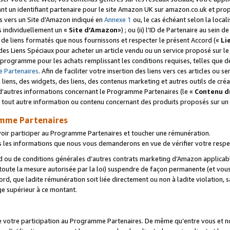
ant un identifiant partenaire pour le site Amazon UK sur amazon.co.uk et pro
ens vers un Site d’Amazon indiqué en
Annexe 1
ou, le cas échéant selon la local
s individuellement un «
Site d’Amazon
») ; ou (ii) l'ID de Partenaire au sein de
 de liens formatés que nous fournissons et respecter le présent Accord («
Li
 des Liens Spéciaux pour acheter un article vendu ou un service proposé sur l
rogramme pour les achats remplissant les conditions requises, telles que dét
 Partenaires
. Afin de faciliter votre insertion des liens vers ces articles ou
liens, des widgets, des liens, des contenus marketing et autres outils de cré
ue d’autres informations concernant le Programme Partenaires (le «
Contenu d
 tout autre information ou contenu concernant des produits proposés sur un s
amme Partenaires
oir participer au Programme Partenaires et toucher une rémunération.
les informations que nous vous demanderons en vue de vérifier votre respe
d ou de conditions générales d’autres contrats marketing d’Amazon applicable
 toute la mesure autorisée par la loi) suspendre de façon permanente (et vou
d, que ladite rémunération soit liée directement ou non à ladite violation, s
e supérieur à ce montant.
de votre participation au Programme Partenaires. De même qu’entre vous et nou