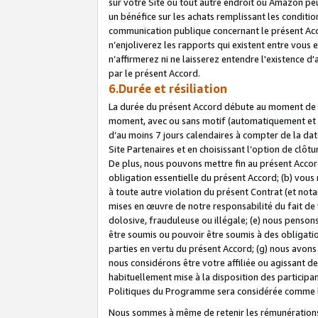
sur votre Site ou tout autre endroit où Amazon peut
un bénéfice sur les achats remplissant les conditio
communication publique concernant le présent Acco
n’enjoliverez les rapports qui existent entre vou
n’affirmerez ni ne laisserez entendre l'existence 
par le présent Accord.
6.Durée et résiliation
La durée du présent Accord débute au moment de vo
moment, avec ou sans motif (automatiquement et sans
d’au moins 7 jours calendaires à compter de la dat
Site Partenaires et en choisissant l’option de clô
De plus, nous pouvons mettre fin au présent Accord
obligation essentielle du présent Accord; (b) vous
à toute autre violation du présent Contrat (et no
mises en œuvre de notre responsabilité du fait de 
dolosive, frauduleuse ou illégale; (e) nous penso
être soumis ou pouvoir être soumis à des obligati
parties en vertu du présent Accord; (g) nous avon
nous considérons être votre affiliée ou agissant 
habituellement mise à la disposition des participants
Politiques du Programme sera considérée comme la 
Nous sommes à même de retenir les rémunérations 