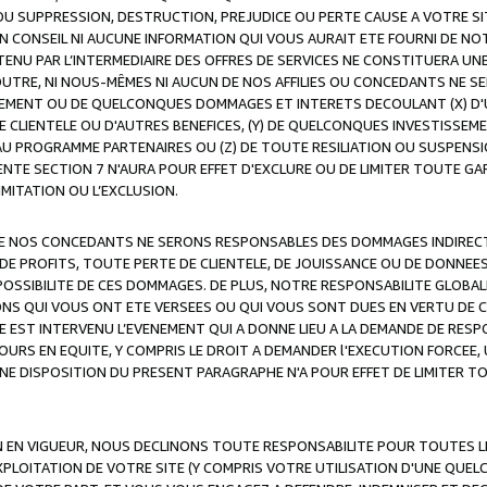
OU SUPPRESSION, DESTRUCTION, PREJUDICE OU PERTE CAUSE A VOTRE SI
 CONSEIL NI AUCUNE INFORMATION QUI VOUS AURAIT ETE FOURNI DE N
ENU PAR L’INTERMEDIAIRE DES OFFRES DE SERVICES NE CONSTITUERA U
OUTRE, NI NOUS-MÊMES NI AUCUN DE NOS AFFILIES OU CONCEDANTS NE
MENT OU DE QUELCONQUES DOMMAGES ET INTERETS DECOULANT (X) D'
DE CLIENTELE OU D'AUTRES BENEFICES, (Y) DE QUELCONQUES INVESTISS
 AU PROGRAMME PARTENAIRES OU (Z) DE TOUTE RESILIATION OU SUSPENS
ENTE SECTION 7 N'AURA POUR EFFET D'EXCLURE OU DE LIMITER TOUTE G
IMITATION OU L’EXCLUSION.
 DE NOS CONCEDANTS NE SERONS RESPONSABLES DES DOMMAGES INDIRECTS
DE PROFITS, TOUTE PERTE DE CLIENTELE, DE JOUISSANCE OU DE DONNEE
POSSIBILITE DE CES DOMMAGES. DE PLUS, NOTRE RESPONSABILITE GLOBA
ONS QUI VOUS ONT ETE VERSEES OU QUI VOUS SONT DUES EN VERTU DE
 EST INTERVENU L’EVENEMENT QUI A DONNE LIEU A LA DEMANDE DE RESP
OURS EN EQUITE, Y COMPRIS LE DROIT A DEMANDER l'EXECUTION FORCEE
UNE DISPOSITION DU PRESENT PARAGRAPHE N'A POUR EFFET DE LIMITER T
ON EN VIGUEUR, NOUS DECLINONS TOUTE RESPONSABILITE POUR TOUTES 
’EXPLOITATION DE VOTRE SITE (Y COMPRIS VOTRE UTILISATION D'UNE QUE