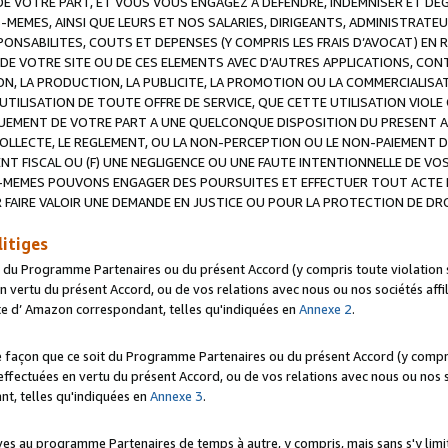
 VOTRE PART, ET VOUS VOUS ENGAGEZ A DEFENDRE, INDEMNISER ET DE
-MEMES, AINSI QUE LEURS ET NOS SALARIES, DIRIGEANTS, ADMINISTRAT
NSABILITES, COUTS ET DEPENSES (Y COMPRIS LES FRAIS D’AVOCAT) EN R
 DE VOTRE SITE OU DE CES ELEMENTS AVEC D’AUTRES APPLICATIONS, CONT
ON, LA PRODUCTION, LA PUBLICITE, LA PROMOTION OU LA COMMERCIALIS
UTILISATION DE TOUTE OFFRE DE SERVICE, QUE CETTE UTILISATION VIOL
NQUEMENT DE VOTRE PART A UNE QUELCONQUE DISPOSITION DU PRESENT 
COLLECTE, LE REGLEMENT, OU LA NON-PERCEPTION OU LE NON-PAIEMENT 
NT FISCAL OU (F) UNE NEGLIGENCE OU UNE FAUTE INTENTIONNELLE DE V
MEMES POUVONS ENGAGER DES POURSUITES ET EFFECTUER TOUT ACTE 
 FAIRE VALOIR UNE DEMANDE EN JUSTICE OU POUR LA PROTECTION DE DR
litiges
t du Programme Partenaires ou du présent Accord (y compris toute violation
 vertu du présent Accord, ou de vos relations avec nous ou nos sociétés affili
ite d’ Amazon correspondant, telles qu'indiquées en
Annexe 2
.
e façon que ce soit du Programme Partenaires ou du présent Accord (y compr
ffectuées en vertu du présent Accord, ou de vos relations avec nous ou nos soc
nt, telles qu'indiquées en
Annexe 3
.
 au programme Partenaires de temps à autre, y compris, mais sans s'y limite