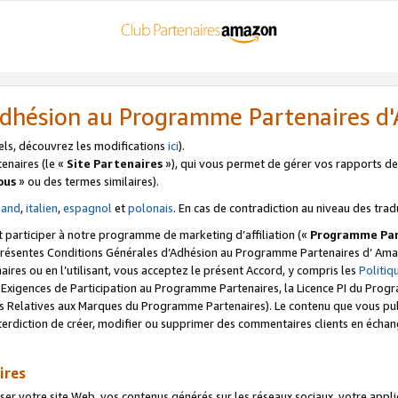
’Adhésion au Programme Partenaires 
els, découvrez les modifications
ici
).
enaires (le «
Site Partenaires
»), qui vous permet de gérer vos rapports de 
ous
» ou des termes similaires).
mand
,
italien
,
espagnol
et
polonais
. En cas de contradiction au niveau des trad
t participer à notre programme de marketing d’affiliation («
Programme Par
 présentes Conditions Générales d’Adhésion au Programme Partenaires d’ Ama
naires ou en l’utilisant, vous acceptez le présent Accord, y compris les
Politi
s Exigences de Participation au Programme Partenaires, la Licence PI du Pr
s Relatives aux Marques du Programme Partenaires). Le contenu que vous publ
erdiction de créer, modifier ou supprimer des commentaires clients en échan
ires
votre site Web, vos contenus générés sur les réseaux sociaux, votre applicati