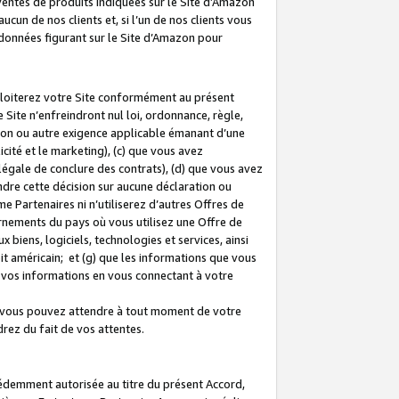
 ventes de produits indiquées sur le Site d’Amazon
cun de nos clients et, si l’un de nos clients vous
rdonnées figurant sur le Site d’Amazon pour
ploiterez votre Site conformément au présent
 Site n’enfreindront nul loi, ordonnance, règle,
ision ou autre exigence applicable émanant d’une
ité et le marketing), (c) que vous avez
égale de conclure des contrats), (d) que vous avez
dre cette décision sur aucune déclaration ou
 Partenaires ni n’utiliserez d’autres Offres de
ernements du pays où vous utilisez une Offre de
 biens, logiciels, technologies et services, ainsi
oit américain; et (g) que les informations que vous
vos informations en vous connectant à votre
e vous pouvez attendre à tout moment de votre
rez du fait de vos attentes.
cédemment autorisée au titre du présent Accord,