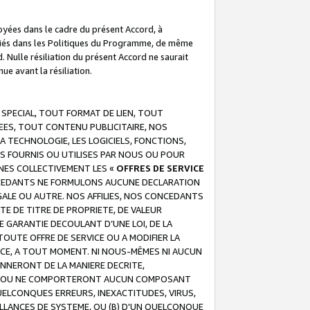
troyées dans le cadre du présent Accord, à
écifiés dans les Politiques du Programme, de même
. Nulle résiliation du présent Accord ne saurait
e avant la résiliation.
 SPECIAL, TOUT FORMAT DE LIEN, TOUT
EES, TOUT CONTENU PUBLICITAIRE, NOS
A TECHNOLOGIE, LES LOGICIELS, FONCTIONS,
S FOURNIS OU UTILISES PAR NOUS OU POUR
NES COLLECTIVEMENT LES «
OFFRES DE SERVICE
 CONCEDANTS NE FORMULONS AUCUNE DECLARATION
EGALE OU AUTRE. NOS AFFILIES, NOS CONCEDANTS
E DE TITRE DE PROPRIETE, DE VALEUR
 GARANTIE DECOULANT D’UNE LOI, DE LA
UTE OFFRE DE SERVICE OU A MODIFIER LA
VICE, A TOUT MOMENT. NI NOUS-MÊMES NI AUCUN
NNERONT DE LA MANIERE DECRITE,
REUR OU NE COMPORTERONT AUCUN COMPOSANT
ELCONQUES ERREURS, INEXACTITUDES, VIRUS,
LLANCES DE SYSTEME, OU (B) D'UN QUELCONQUE