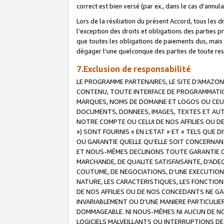
correct est bien versé (par ex., dans le cas d’annul
Lors de la résiliation du présent Accord, tous les 
l’exception des droits et obligations des parties p
que toutes les obligations de paiements dus, mais no
dégager l'une quelconque des parties de toute resp
7.Exclusion de responsabilité
LE PROGRAMME PARTENAIRES, LE SITE D’AMAZON
CONTENU, TOUTE INTERFACE DE PROGRAMMATION
MARQUES, NOMS DE DOMAINE ET LOGOS OU CEUX 
DOCUMENTS, DONNEES, IMAGES, TEXTES ET AUT
NOTRE COMPTE OU CELUI DE NOS AFFILIES OU 
») SONT FOURNIS « EN L’ETAT » ET « TELS QU
OU GARANTIE QUELLE QU’ELLE SOIT CONCERNANT 
ET NOUS-MÊMES DECLINONS TOUTE GARANTIE CON
MARCHANDE, DE QUALITE SATISFAISANTE, D’ADE
COUTUME, DE NEGOCIATIONS, D’UNE EXECUTION
NATURE, LES CARACTERISTIQUES, LES FONCTION
DE NOS AFFILIES OU DE NOS CONCEDANTS NE G
INVARIABLEMENT OU D’UNE MANIERE PARTICULI
DOMMAGEABLE. NI NOUS-MÊMES NI AUCUN DE NO
LOGICIELS MALVEILLANTS OU INTERRUPTIONS D