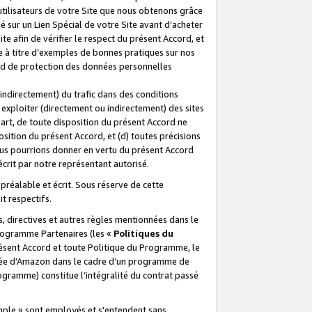
 utilisateurs de votre Site que nous obtenons grâce
é sur un Lien Spécial de votre Site avant d’acheter
te afin de vérifier le respect du présent Accord, et
te à titre d’exemples de bonnes pratiques sur nos
ord de protection des données personnelles
indirectement) du trafic dans des conditions
exploiter (directement ou indirectement) des sites
 part, de toute disposition du présent Accord ne
osition du présent Accord, et (d) toutes précisions
ous pourrions donner en vertu du présent Accord
écrit par notre représentant autorisé.
préalable et écrit. Sous réserve de cette
it respectifs.
s, directives et autres règles mentionnées dans le
programme Partenaires (les «
Politiques du
résent Accord et toute Politique du Programme, le
iliée d’Amazon dans le cadre d’un programme de
ogramme) constitue l’intégralité du contrat passé
xemple » sont employés et s'entendent sans