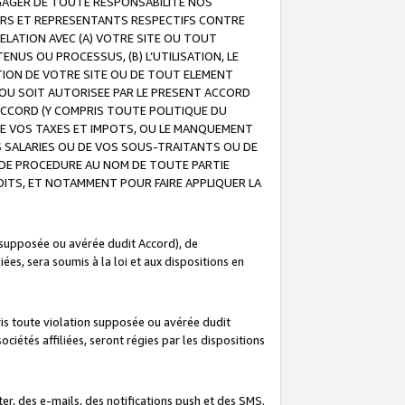
GAGER DE TOUTE RESPONSABILITE NOS
EURS ET REPRESENTANTS RESPECTIFS CONTRE
ELATION AVEC (A) VOTRE SITE OU TOUT
ENUS OU PROCESSUS, (B) L’UTILISATION, LE
ATION DE VOTRE SITE OU DE TOUT ELEMENT
E OU SOIT AUTORISEE PAR LE PRESENT ACCORD
ACCORD (Y COMPRIS TOUTE POLITIQUE DU
DE VOS TAXES ET IMPOTS, OU LE MANQUEMENT
OS SALARIES OU DE VOS SOUS-TRAITANTS OU DE
DE PROCEDURE AU NOM DE TOUTE PARTIE
OITS, ET NOTAMMENT POUR FAIRE APPLIQUER LA
 supposée ou avérée dudit Accord), de
ées, sera soumis à la loi et aux dispositions en
is toute violation supposée ou avérée dudit
iétés affiliées, seront régies par les dispositions
r, des e-mails, des notifications push et des SMS.