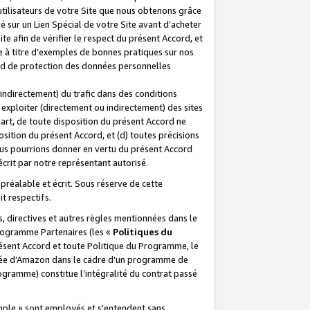
 utilisateurs de votre Site que nous obtenons grâce
é sur un Lien Spécial de votre Site avant d’acheter
te afin de vérifier le respect du présent Accord, et
te à titre d’exemples de bonnes pratiques sur nos
ord de protection des données personnelles
indirectement) du trafic dans des conditions
exploiter (directement ou indirectement) des sites
 part, de toute disposition du présent Accord ne
osition du présent Accord, et (d) toutes précisions
ous pourrions donner en vertu du présent Accord
écrit par notre représentant autorisé.
préalable et écrit. Sous réserve de cette
it respectifs.
s, directives et autres règles mentionnées dans le
programme Partenaires (les «
Politiques du
résent Accord et toute Politique du Programme, le
iliée d’Amazon dans le cadre d’un programme de
ogramme) constitue l’intégralité du contrat passé
xemple » sont employés et s'entendent sans