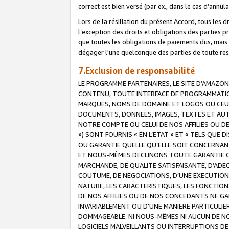
correct est bien versé (par ex., dans le cas d’annul
Lors de la résiliation du présent Accord, tous les 
l’exception des droits et obligations des parties p
que toutes les obligations de paiements dus, mais no
dégager l'une quelconque des parties de toute resp
7.Exclusion de responsabilité
LE PROGRAMME PARTENAIRES, LE SITE D’AMAZON
CONTENU, TOUTE INTERFACE DE PROGRAMMATION
MARQUES, NOMS DE DOMAINE ET LOGOS OU CEUX 
DOCUMENTS, DONNEES, IMAGES, TEXTES ET AUT
NOTRE COMPTE OU CELUI DE NOS AFFILIES OU 
») SONT FOURNIS « EN L’ETAT » ET « TELS QU
OU GARANTIE QUELLE QU’ELLE SOIT CONCERNANT 
ET NOUS-MÊMES DECLINONS TOUTE GARANTIE CON
MARCHANDE, DE QUALITE SATISFAISANTE, D’ADE
COUTUME, DE NEGOCIATIONS, D’UNE EXECUTION
NATURE, LES CARACTERISTIQUES, LES FONCTION
DE NOS AFFILIES OU DE NOS CONCEDANTS NE G
INVARIABLEMENT OU D’UNE MANIERE PARTICULI
DOMMAGEABLE. NI NOUS-MÊMES NI AUCUN DE NO
LOGICIELS MALVEILLANTS OU INTERRUPTIONS D