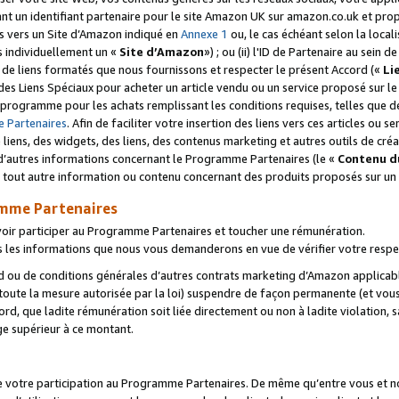
ant un identifiant partenaire pour le site Amazon UK sur amazon.co.uk et pro
ens vers un Site d’Amazon indiqué en
Annexe 1
ou, le cas échéant selon la local
s individuellement un «
Site d’Amazon
») ; ou (ii) l'ID de Partenaire au sein de
 de liens formatés que nous fournissons et respecter le présent Accord («
Li
 des Liens Spéciaux pour acheter un article vendu ou un service proposé sur l
rogramme pour les achats remplissant les conditions requises, telles que dét
 Partenaires
. Afin de faciliter votre insertion des liens vers ces articles ou
liens, des widgets, des liens, des contenus marketing et autres outils de cré
ue d’autres informations concernant le Programme Partenaires (le «
Contenu d
 tout autre information ou contenu concernant des produits proposés sur un s
amme Partenaires
oir participer au Programme Partenaires et toucher une rémunération.
les informations que nous vous demanderons en vue de vérifier votre respe
d ou de conditions générales d’autres contrats marketing d’Amazon applicable
 toute la mesure autorisée par la loi) suspendre de façon permanente (et vou
d, que ladite rémunération soit liée directement ou non à ladite violation, s
e supérieur à ce montant.
de votre participation au Programme Partenaires. De même qu’entre vous et nou