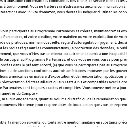
s d’utilisation concernant les commandes des clients, le service client et les
es à tout moment. Vous ne traiterez ni n'adresserez aucune communication à au
teractions avec un Site d’Amazon, vous devrez lui indiquer d’utiliser les coo
e vous participerez au Programme Partenaires et créerez, maintiendrez et ex
 Partenaires, ni votre création, votre maintien ou votre exploitation de votre
 code de pratiques, norme industrielle, règle d’autorégulation, jugement, déc
s règles régissant les communications, la protection des données, la public
amment, que vous n’êtes pas un mineur ou autrement soumis à une incapacité l
de participer au Programme Partenaires, et que vous ne vous basez pour pren
oncées dans le présent Accord, (e) que vous ne participerez pas au Programme
icaines ou de sanctions conformes aux lois américaines imposées par les gouv
ctions américaines en matière d’exportation et de réexportation applicables aux
e réexportation édictées ailleurs qu’aux Etats-Unis et compatibles avec le dr
artenaires sont toujours exactes et complètes. Vous pouvez mettre à jour 
 Paramètres du Compte ».
, ni aucun engagement, quant au volume du trafic ou de la rémunération qu
e pouvons être tenus pour responsables de toute action que vous entreprend
sible la mention suivante, ou toute autre mention similaire en substance pré