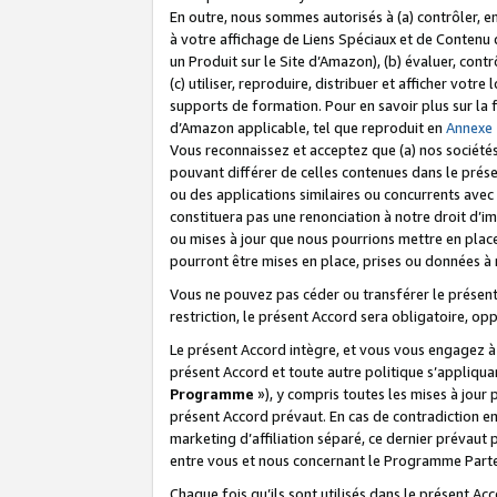
En outre, nous sommes autorisés à (a) contrôler, en
à votre affichage de Liens Spéciaux et de Contenu d
un Produit sur le Site d’Amazon), (b) évaluer, contr
(c) utiliser, reproduire, distribuer et afficher vo
supports de formation. Pour en savoir plus sur la
d’Amazon applicable, tel que reproduit en
Annexe
Vous reconnaissez et acceptez que (a) nos sociétés
pouvant différer de celles contenues dans le prése
ou des applications similaires ou concurrents avec 
constituera pas une renonciation à notre droit d’im
ou mises à jour que nous pourrions mettre en pla
pourront être mises en place, prises ou données à n
Vous ne pouvez pas céder ou transférer le présent 
restriction, le présent Accord sera obligatoire, op
Le présent Accord intègre, et vous vous engagez à r
présent Accord et toute autre politique s’appliqu
Programme
»), y compris toutes les mises à jour
présent Accord prévaut. En cas de contradiction e
marketing d’affiliation séparé, ce dernier prévaut
entre vous et nous concernant le Programme Partena
Chaque fois qu’ils sont utilisés dans le présent Ac