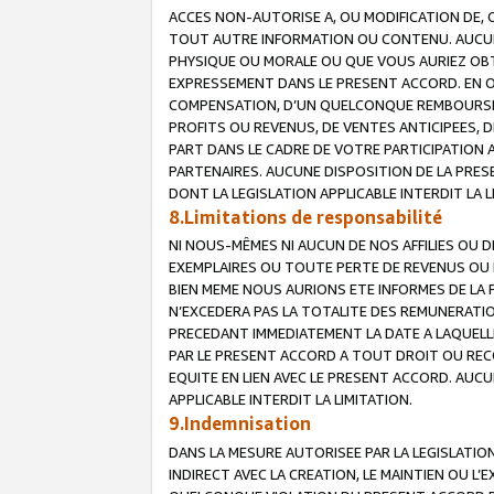
ACCES NON-AUTORISE A, OU MODIFICATION DE, 
TOUT AUTRE INFORMATION OU CONTENU. AUCUN
PHYSIQUE OU MORALE OU QUE VOUS AURIEZ OBT
EXPRESSEMENT DANS LE PRESENT ACCORD. EN 
COMPENSATION, D’UN QUELCONQUE REMBOURSE
PROFITS OU REVENUS, DE VENTES ANTICIPEES, 
PART DANS LE CADRE DE VOTRE PARTICIPATION
PARTENAIRES. AUCUNE DISPOSITION DE LA PRES
DONT LA LEGISLATION APPLICABLE INTERDIT LA L
8.Limitations de responsabilité
NI NOUS-MÊMES NI AUCUN DE NOS AFFILIES OU
EXEMPLAIRES OU TOUTE PERTE DE REVENUS OU 
BIEN MEME NOUS AURIONS ETE INFORMES DE LA 
N’EXCEDERA PAS LA TOTALITE DES REMUNERATI
PRECEDANT IMMEDIATEMENT LA DATE A LAQUELLE
PAR LE PRESENT ACCORD A TOUT DROIT OU REC
EQUITE EN LIEN AVEC LE PRESENT ACCORD. AUC
APPLICABLE INTERDIT LA LIMITATION.
9.Indemnisation
DANS LA MESURE AUTORISEE PAR LA LEGISLATI
INDIRECT AVEC LA CREATION, LE MAINTIEN OU L