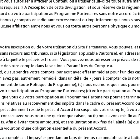
 vous autoriser à afficher le Contenu ou à utiliser celui-ci de toute autre man
ns requises. » A l’exception de cette divulgation, et sous réserve de la régle
rd ou votre participation au Programme Partenaires sans notre accord écrit
s et nous (y compris en indiquant expressément ou implicitement que nous vou
d'aucune affiliation entre nous et vous ou toute autre personne physique ou m
tre inscription ou de votre utilisation du Site Partenaires. Vous pouvez, et
 recours aux tribunaux, si la législation applicable l’autorise), en adressant 
e à laquelle le préavis est fourni. Vous pouvez nous adresser un préavis de r
ture de votre compte dans la section « Paramètres du Compte ».
, ou suspendre votre compte, par écrit avec effet immédiat pour l’un des cas
 n’avez pas, autrement, remédié, dans un délai de 7 jours à compter de la noti
tamment de toute Politique du Programme); (c) nous estimons que nous pourrio
votre participation au Programme Partenaires; (d) votre participation au Pro
ns que vous ou votre participation au Programme Partenaires pourrait ternir 
ons relatives au recouvrement des impôts dans le cadre du présent Accord ou 
s précédemment résilié le présent Accord (ou suspendu votre compte) à votre
de concert avec vous pour une quelconque raison; ou (h) nous avons mis fin a
. Afin d’éviter toute ambiguïté, et sans limitation aux fins de l’alinéa (a) qui
violation d’une obligation essentielle du présent Accord.
accumulées et impayées pendant un laps de temps raisonnable suite à ladite