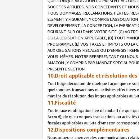
QUELCONQUE VIOLATION DU PRESENT ACCORD DE
SOCIETES AFFILIEES, NOS CONCEDANTS ET NOUS
TOUS DOMMAGES, RECLAMATIONS, PERTES, RESPO
ELEMENT Y FIGURANT, Y COMPRIS L’ASSOCIATION
DEVELOPPEMENT, LA CONCEPTION, LA FABRICATI
FIGURANT SUR OU DANS VOTRE SITE, (C) VOTRE 
OU LA LEGISLATION APPLICABLE, (D) TOUT MA
PROGRAMME), (E) VOS TAXES ET IMPOTS OU LA 
AUX OBLIGATIONS FISCALES OU D’ENREGISTREME
VOUS-MÊMES. NOTRE REPRESENTANT OU NOUS-
AMAZON , Y COMPRIS PAR MANDAT SPECIAL POUR
PRESENTE SECTION.
10.Droit applicable et résolution des 
Tout litige découlant de quelque façon que ce soi
quelconques transactions ou activités effectuées en
matière de résolution des litiges applicables au S
11.Fiscalité
Toute taxe et obligation liée découlant de quelqu
Accord), de quelconques transactions ou activités e
fiscales applicables au Site d’Amazon corresponda
12.Dispositions complémentaires
Nous pouvons envoyer des communications relatives