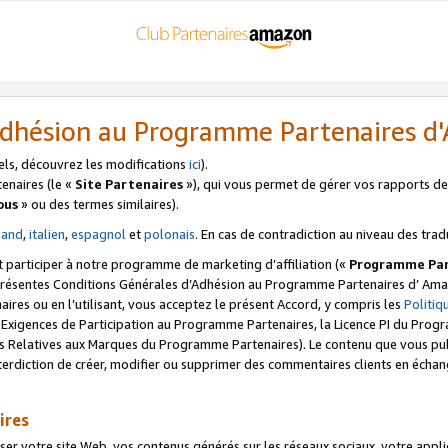
’Adhésion au Programme Partenaires 
els, découvrez les modifications
ici
).
enaires (le «
Site Partenaires
»), qui vous permet de gérer vos rapports de 
ous
» ou des termes similaires).
mand
,
italien
,
espagnol
et
polonais
. En cas de contradiction au niveau des trad
t participer à notre programme de marketing d’affiliation («
Programme Par
 présentes Conditions Générales d’Adhésion au Programme Partenaires d’ Ama
naires ou en l’utilisant, vous acceptez le présent Accord, y compris les
Politi
s Exigences de Participation au Programme Partenaires, la Licence PI du Pr
s Relatives aux Marques du Programme Partenaires). Le contenu que vous publ
erdiction de créer, modifier ou supprimer des commentaires clients en échan
ires
votre site Web, vos contenus générés sur les réseaux sociaux, votre applicati