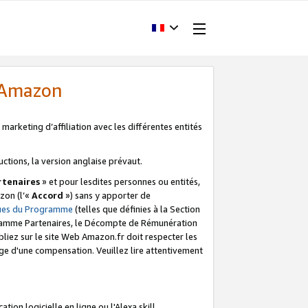
d'Amazon
marketing d’affiliation avec les différentes entités
uctions, la version anglaise prévaut.
tenaires
» et pour lesdites personnes ou entités,
zon (l’«
Accord
») sans y apporter de
ques du Programme
(telles que définies à la Section
ogramme Partenaires, le Décompte de Rémunération
iez sur le site Web Amazon.fr doit respecter les
ge d'une compensation. Veuillez lire attentivement
on logicielle en ligne ou l'Alexa skill