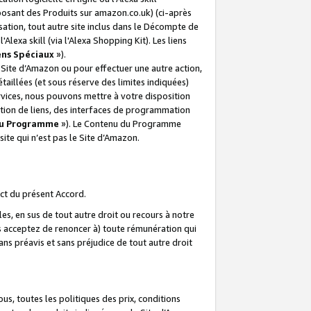
posant des Produits sur amazon.co.uk) (ci-après
isation, tout autre site inclus dans le Décompte de
 l'Alexa skill (via l'Alexa Shopping Kit). Les liens
ens Spéciaux
»).
e Site d’Amazon ou pour effectuer une autre action,
aillées (et sous réserve des limites indiquées)
 services, nous pouvons mettre à votre disposition
ation de liens, des interfaces de programmation
u Programme
»). Le Contenu du Programme
ite qui n’est pas le Site d’Amazon.
ct du présent Accord.
s, en sus de tout autre droit ou recours à notre
s acceptez de renoncer à) toute rémunération qui
ans préavis et sans préjudice de tout autre droit
s, toutes les politiques des prix, conditions