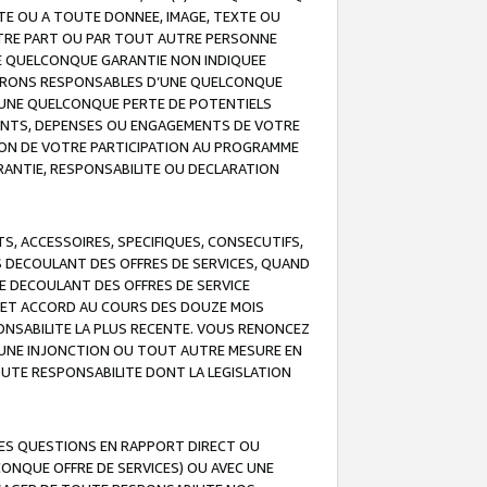
TE OU A TOUTE DONNEE, IMAGE, TEXTE OU
OTRE PART OU PAR TOUT AUTRE PERSONNE
NE QUELCONQUE GARANTIE NON INDIQUEE
 SERONS RESPONSABLES D’UNE QUELCONQUE
UNE QUELCONQUE PERTE DE POTENTIELS
EMENTS, DEPENSES OU ENGAGEMENTS DE VOTRE
ION DE VOTRE PARTICIPATION AU PROGRAMME
ARANTIE, RESPONSABILITE OU DECLARATION
, ACCESSOIRES, SPECIFIQUES, CONSECUTIFS,
S DECOULANT DES OFFRES DE SERVICES, QUAND
LE DECOULANT DES OFFRES DE SERVICE
 CET ACCORD AU COURS DES DOUZE MOIS
ONSABILITE LA PLUS RECENTE. VOUS RENONCEZ
, UNE INJONCTION OU TOUT AUTRE MESURE EN
OUTE RESPONSABILITE DONT LA LEGISLATION
LES QUESTIONS EN RAPPORT DIRECT OU
LCONQUE OFFRE DE SERVICES) OU AVEC UNE