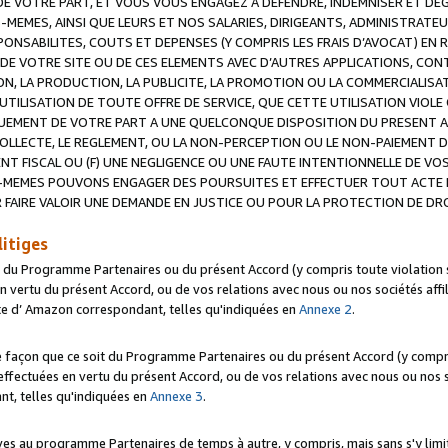
 VOTRE PART, ET VOUS VOUS ENGAGEZ A DEFENDRE, INDEMNISER ET DE
-MEMES, AINSI QUE LEURS ET NOS SALARIES, DIRIGEANTS, ADMINISTRAT
NSABILITES, COUTS ET DEPENSES (Y COMPRIS LES FRAIS D’AVOCAT) EN R
 DE VOTRE SITE OU DE CES ELEMENTS AVEC D’AUTRES APPLICATIONS, CONT
ON, LA PRODUCTION, LA PUBLICITE, LA PROMOTION OU LA COMMERCIALIS
UTILISATION DE TOUTE OFFRE DE SERVICE, QUE CETTE UTILISATION VIOL
NQUEMENT DE VOTRE PART A UNE QUELCONQUE DISPOSITION DU PRESENT 
COLLECTE, LE REGLEMENT, OU LA NON-PERCEPTION OU LE NON-PAIEMENT 
NT FISCAL OU (F) UNE NEGLIGENCE OU UNE FAUTE INTENTIONNELLE DE V
MEMES POUVONS ENGAGER DES POURSUITES ET EFFECTUER TOUT ACTE 
 FAIRE VALOIR UNE DEMANDE EN JUSTICE OU POUR LA PROTECTION DE DR
litiges
t du Programme Partenaires ou du présent Accord (y compris toute violation
 vertu du présent Accord, ou de vos relations avec nous ou nos sociétés affili
ite d’ Amazon correspondant, telles qu'indiquées en
Annexe 2
.
e façon que ce soit du Programme Partenaires ou du présent Accord (y compr
ffectuées en vertu du présent Accord, ou de vos relations avec nous ou nos soc
nt, telles qu'indiquées en
Annexe 3
.
 au programme Partenaires de temps à autre, y compris, mais sans s'y limite