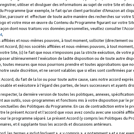
registrer, utiliser et divulguer des informations au sujet de votre Site et des
u Programme (par exemple, le fait qu’un client particulier d'Amazon ait cliqu
ôler, parcourir et effectuer de toute autre manière des recherches sur votre Si
tre logo et votre mise en œuvre du Contenu du Programme figurant sur votre Si
 façon dont nous traitons vos données personnelles, veuillez consulter l’Acc
 4
,
 affiliées et nous-mêmes pouvons, à tout moment, solliciter (directement ou 
nt Accord, (b) nos sociétés affiliées et nous-mêmes pouvons, à tout moment, 
votre Site, (c) le fait que nous n’imposions pas la stricte exécution, de votre
poser ultérieurement l’exécution de ladite disposition ou de toute autre disp
ce, toutes mesures que nous pourrions prendre et toutes approbations que n
otre seule discrétion, et ne seront valables que si elles sont confirmées par 
Accord, du fait de la loi ou pour toute autre cause, sans notre accord exprès 
posable et exécutoire à l’égard des parties, de leurs successeurs et ayants dro
especter, la dernière version de toutes les politiques, annexes, spécification
ant aux outils, sous-programmes et fonctions mis à votre disposition par le 
 ponctuelles des Politiques du Programme. En cas de contradiction entre le p
ntre le présent Accord et l’accord que vous avez conclu avec une société aff
 pour le programme séparé. Le présent Accord (y compris les Politiques du Pr
ires, et il supplante tous les accords et discussions antérieurs.
cord, les termes « inclut/incluent », « y compris », « notamment » et « par e