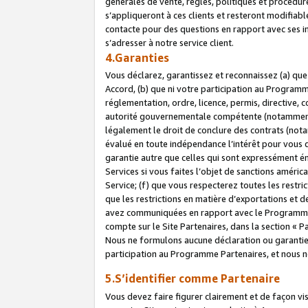
générales de vente, règles, politiques et procédure
s’appliqueront à ces clients et resteront modifiabl
contacte pour des questions en rapport avec ses in
s’adresser à notre service client.
4.Garanties
Vous déclarez, garantissez et reconnaissez (a) qu
Accord, (b) que ni votre participation au Programme
réglementation, ordre, licence, permis, directive,
autorité gouvernementale compétente (notamment le
légalement le droit de conclure des contrats (not
évalué en toute indépendance l’intérêt pour vous 
garantie autre que celles qui sont expressément én
Services si vous faites l’objet de sanctions amér
Service; (f) que vous respecterez toutes les restri
que les restrictions en matière d’exportations et d
avez communiquées en rapport avec le Programme P
compte sur le Site Partenaires, dans la section «
Nous ne formulons aucune déclaration ou garantie
participation au Programme Partenaires, et nous n
5.S’identifier comme Partenaire
Vous devez faire figurer clairement et de façon vi