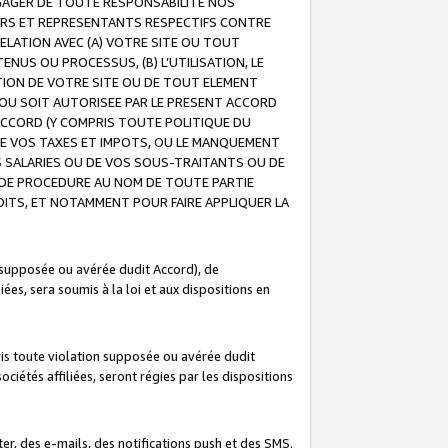
GAGER DE TOUTE RESPONSABILITE NOS
EURS ET REPRESENTANTS RESPECTIFS CONTRE
ELATION AVEC (A) VOTRE SITE OU TOUT
ENUS OU PROCESSUS, (B) L’UTILISATION, LE
ATION DE VOTRE SITE OU DE TOUT ELEMENT
E OU SOIT AUTORISEE PAR LE PRESENT ACCORD
ACCORD (Y COMPRIS TOUTE POLITIQUE DU
DE VOS TAXES ET IMPOTS, OU LE MANQUEMENT
OS SALARIES OU DE VOS SOUS-TRAITANTS OU DE
DE PROCEDURE AU NOM DE TOUTE PARTIE
OITS, ET NOTAMMENT POUR FAIRE APPLIQUER LA
 supposée ou avérée dudit Accord), de
ées, sera soumis à la loi et aux dispositions en
is toute violation supposée ou avérée dudit
iétés affiliées, seront régies par les dispositions
r, des e-mails, des notifications push et des SMS.