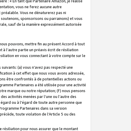
ière : « En tant que Partenaire Amazon, je réalise
mentation, vous ne ferez aucune autre
 préalable. Vous ne dénaturerez pas ni
s soutenons, sponsorisons ou parrainons) et vous
orale, sauf de la manière expressément autorisée
 nous pouvons, mettre fin au présent Accord à tout
à l’autre partie un préavis écrit de résiliation
ésiliation en vous connectant à votre compte sur le
 suivants: (a) vous n’avez pas respecté une
fication à cet effet que nous vous avons adressée,
ns être confrontés à de potentielles actions ou
gramme Partenaires a été utilisée pour une activité
notre marque ou notre réputation; (f) nous pensons
des activités menées par l’une ou l’autre des
 égard ou à l'égard de toute autre personne que
u Programme Partenaires dans sa version
 précède, toute violation de l’Article 5 ou des
 résiliation pour nous assurer que le montant