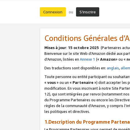
Connexion
S’inscrire
ou
Conditions Générales d
Mises à jour
:
15 octobre 2025
(Partenaires actu
Bienvenue sur le site Web d’Amazon dédié aux part
d’Amazon, listées en
Annexe 1
(«
Amazon
» ou «
n
Des traductions sont disponibles en:
anglais
,
alle
Toute personne ou entité participant ou souhaitan
«
vous
» ou un «
Partenaire
») doit accepter les
modification. En vous inscrivant à notre Site Parte
12), qui sont intégrées par renvoi (notamment no
du Programme Partenaires ou encore les Directive
règles de la communauté d'Amazon, y compris l'int
les politiques et directives.
1.Description du Programme Partena
Le Programme Partenaires vous permet de monétiser 