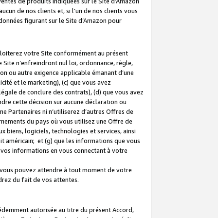
 ventes de produits indiquées sur le Site d’Amazon
cun de nos clients et, si l’un de nos clients vous
rdonnées figurant sur le Site d’Amazon pour
ploiterez votre Site conformément au présent
 Site n’enfreindront nul loi, ordonnance, règle,
ision ou autre exigence applicable émanant d’une
ité et le marketing), (c) que vous avez
égale de conclure des contrats), (d) que vous avez
dre cette décision sur aucune déclaration ou
 Partenaires ni n’utiliserez d’autres Offres de
ernements du pays où vous utilisez une Offre de
 biens, logiciels, technologies et services, ainsi
oit américain; et (g) que les informations que vous
vos informations en vous connectant à votre
e vous pouvez attendre à tout moment de votre
rez du fait de vos attentes.
cédemment autorisée au titre du présent Accord,