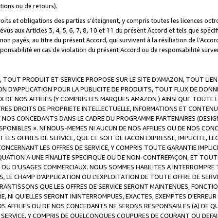
ations ou de retours).
droits et obligations des parties s’éteignent, y compris toutes les licences oc
révus aux Articles 3, 4, 5, 6, 7, 8, 10 et 11 du présent Accord et tels que sp
n payés, au titre du présent Accord, qui survivent à la résiliation de l’Accord
onsabilité en cas de violation du présent Accord ou de responsabilité survenu
, TOUT PRODUIT ET SERVICE PROPOSE SUR LE SITE D’AMAZON, TOUT LIEN
 D'APPLICATION POUR LA PUBLICITE DE PRODUITS, TOUT FLUX DE DONN
DE NOS AFFILIES (Y COMPRIS LES MARQUES AMAZON ) AINSI QUE TOUTE L
RES DROITS DE PROPRIETE INTELLECTUELLE, INFORMATIONS ET CONTENU
DE NOS CONCEDANTS DANS LE CADRE DU PROGRAMME PARTENAIRES (DESIG
E DISPONIBLES ». NI NOUS-MEMES NI AUCUN DE NOS AFFILIES OU DE NOS
LES OFFRES DE SERVICE, QUE CE SOIT DE FACON EXPRESSE, IMPLICITE, L
CERNANT LES OFFRES DE SERVICE, Y COMPRIS TOUTE GARANTIE IMPLICIT
QUATION A UNE FINALITE SPECIFIQUE OU DE NON-CONTREFAÇON, ET TOUTE
 OU D’USAGES COMMERCIAUX. NOUS SOMMES HABILITES A INTERROMPRE TO
S, LE CHAMP D’APPLICATION OU L’EXPLOITATION DE TOUTE OFFRE DE SER
ARANTISSONS QUE LES OFFRES DE SERVICE SERONT MAINTENUES, FONCTIO
ERE, NI QU’ELLES SERONT ININTERROMPUES, EXACTES, EXEMPTES D’ER
S AFFILIES OU DE NOS CONCEDANTS NE SERONS RESPONSABLES (A) DE QU
E SERVICE, Y COMPRIS DE QUELCONQUES COUPURES DE COURANT OU DEFAI