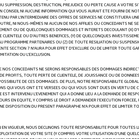
OU SUPPRESSION, DESTRUCTION, PREJUDICE OU PERTE CAUSE A VOTRE SI
 CONSEIL NI AUCUNE INFORMATION QUI VOUS AURAIT ETE FOURNI DE N
ENU PAR L’INTERMEDIAIRE DES OFFRES DE SERVICES NE CONSTITUERA U
OUTRE, NI NOUS-MÊMES NI AUCUN DE NOS AFFILIES OU CONCEDANTS NE
MENT OU DE QUELCONQUES DOMMAGES ET INTERETS DECOULANT (X) D'
DE CLIENTELE OU D'AUTRES BENEFICES, (Y) DE QUELCONQUES INVESTISS
 AU PROGRAMME PARTENAIRES OU (Z) DE TOUTE RESILIATION OU SUSPENS
ENTE SECTION 7 N'AURA POUR EFFET D'EXCLURE OU DE LIMITER TOUTE G
IMITATION OU L’EXCLUSION.
 DE NOS CONCEDANTS NE SERONS RESPONSABLES DES DOMMAGES INDIRECTS
DE PROFITS, TOUTE PERTE DE CLIENTELE, DE JOUISSANCE OU DE DONNEE
POSSIBILITE DE CES DOMMAGES. DE PLUS, NOTRE RESPONSABILITE GLOBA
ONS QUI VOUS ONT ETE VERSEES OU QUI VOUS SONT DUES EN VERTU DE
 EST INTERVENU L’EVENEMENT QUI A DONNE LIEU A LA DEMANDE DE RESP
OURS EN EQUITE, Y COMPRIS LE DROIT A DEMANDER l'EXECUTION FORCEE
UNE DISPOSITION DU PRESENT PARAGRAPHE N'A POUR EFFET DE LIMITER T
ON EN VIGUEUR, NOUS DECLINONS TOUTE RESPONSABILITE POUR TOUTES 
’EXPLOITATION DE VOTRE SITE (Y COMPRIS VOTRE UTILISATION D'UNE QUE