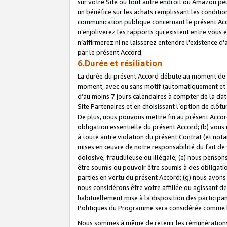
sur votre Site ou tout autre endroit où Amazon peut
un bénéfice sur les achats remplissant les conditio
communication publique concernant le présent Acco
n’enjoliverez les rapports qui existent entre vou
n’affirmerez ni ne laisserez entendre l'existence 
par le présent Accord.
6.Durée et résiliation
La durée du présent Accord débute au moment de vo
moment, avec ou sans motif (automatiquement et sans
d’au moins 7 jours calendaires à compter de la dat
Site Partenaires et en choisissant l’option de clô
De plus, nous pouvons mettre fin au présent Accord
obligation essentielle du présent Accord; (b) vous
à toute autre violation du présent Contrat (et no
mises en œuvre de notre responsabilité du fait de 
dolosive, frauduleuse ou illégale; (e) nous penso
être soumis ou pouvoir être soumis à des obligati
parties en vertu du présent Accord; (g) nous avon
nous considérons être votre affiliée ou agissant 
habituellement mise à la disposition des participants
Politiques du Programme sera considérée comme la 
Nous sommes à même de retenir les rémunérations 