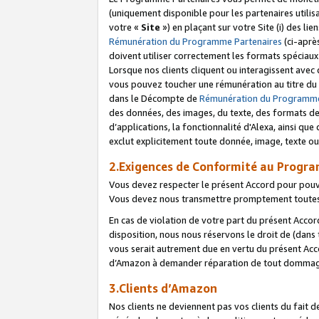
(uniquement disponible pour les partenaires utilis
votre «
Site
») en plaçant sur votre Site (i) des li
Rémunération du Programme Partenaires
(ci-aprè
doivent utiliser correctement les formats spéciaux
Lorsque nos clients cliquent ou interagissent avec
vous pouvez toucher une rémunération au titre du p
dans le Décompte de
Rémunération du Programme
des données, des images, du texte, des formats de 
d’applications, la fonctionnalité d'Alexa, ainsi q
exclut explicitement toute donnée, image, texte ou
2.Exigences de Conformité au Progr
Vous devez respecter le présent Accord pour pouv
Vous devez nous transmettre promptement toutes 
En cas de violation de votre part du présent Accor
disposition, nous nous réservons le droit de (dans
vous serait autrement due en vertu du présent Accor
d’Amazon à demander réparation de tout dommag
3.Clients d’Amazon
Nos clients ne deviennent pas vos clients du fait 