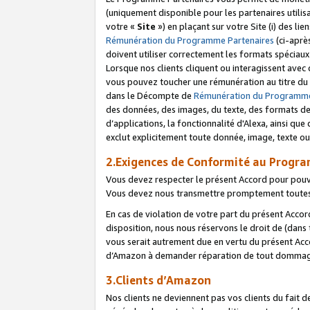
(uniquement disponible pour les partenaires utilis
votre «
Site
») en plaçant sur votre Site (i) des li
Rémunération du Programme Partenaires
(ci-aprè
doivent utiliser correctement les formats spéciaux
Lorsque nos clients cliquent ou interagissent avec
vous pouvez toucher une rémunération au titre du p
dans le Décompte de
Rémunération du Programme
des données, des images, du texte, des formats de 
d’applications, la fonctionnalité d'Alexa, ainsi q
exclut explicitement toute donnée, image, texte ou
2.Exigences de Conformité au Progr
Vous devez respecter le présent Accord pour pouv
Vous devez nous transmettre promptement toutes 
En cas de violation de votre part du présent Accor
disposition, nous nous réservons le droit de (dans
vous serait autrement due en vertu du présent Accor
d’Amazon à demander réparation de tout dommag
3.Clients d’Amazon
Nos clients ne deviennent pas vos clients du fait 