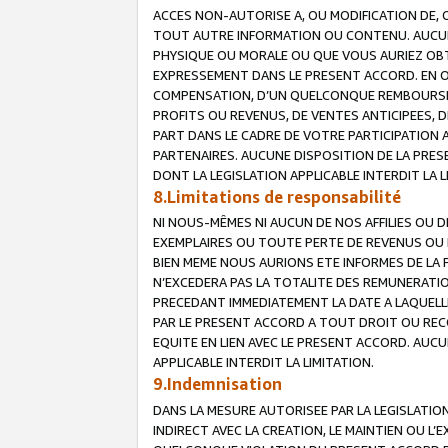
ACCES NON-AUTORISE A, OU MODIFICATION DE, 
TOUT AUTRE INFORMATION OU CONTENU. AUCUN
PHYSIQUE OU MORALE OU QUE VOUS AURIEZ OBT
EXPRESSEMENT DANS LE PRESENT ACCORD. EN 
COMPENSATION, D’UN QUELCONQUE REMBOURSE
PROFITS OU REVENUS, DE VENTES ANTICIPEES, 
PART DANS LE CADRE DE VOTRE PARTICIPATION
PARTENAIRES. AUCUNE DISPOSITION DE LA PRES
DONT LA LEGISLATION APPLICABLE INTERDIT LA L
8.Limitations de responsabilité
NI NOUS-MÊMES NI AUCUN DE NOS AFFILIES OU
EXEMPLAIRES OU TOUTE PERTE DE REVENUS OU 
BIEN MEME NOUS AURIONS ETE INFORMES DE LA 
N’EXCEDERA PAS LA TOTALITE DES REMUNERATI
PRECEDANT IMMEDIATEMENT LA DATE A LAQUELLE
PAR LE PRESENT ACCORD A TOUT DROIT OU REC
EQUITE EN LIEN AVEC LE PRESENT ACCORD. AUC
APPLICABLE INTERDIT LA LIMITATION.
9.Indemnisation
DANS LA MESURE AUTORISEE PAR LA LEGISLATI
INDIRECT AVEC LA CREATION, LE MAINTIEN OU L