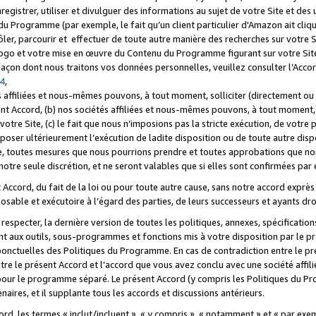
registrer, utiliser et divulguer des informations au sujet de votre Site et des
u Programme (par exemple, le fait qu’un client particulier d'Amazon ait cliqu
ôler, parcourir et effectuer de toute autre manière des recherches sur votre Si
tre logo et votre mise en œuvre du Contenu du Programme figurant sur votre Si
 façon dont nous traitons vos données personnelles, veuillez consulter l’Acc
 4
,
 affiliées et nous-mêmes pouvons, à tout moment, solliciter (directement ou 
nt Accord, (b) nos sociétés affiliées et nous-mêmes pouvons, à tout moment, 
votre Site, (c) le fait que nous n’imposions pas la stricte exécution, de votre
poser ultérieurement l’exécution de ladite disposition ou de toute autre disp
ce, toutes mesures que nous pourrions prendre et toutes approbations que n
otre seule discrétion, et ne seront valables que si elles sont confirmées par 
Accord, du fait de la loi ou pour toute autre cause, sans notre accord exprès 
posable et exécutoire à l’égard des parties, de leurs successeurs et ayants dro
especter, la dernière version de toutes les politiques, annexes, spécification
ant aux outils, sous-programmes et fonctions mis à votre disposition par le 
 ponctuelles des Politiques du Programme. En cas de contradiction entre le p
ntre le présent Accord et l’accord que vous avez conclu avec une société aff
 pour le programme séparé. Le présent Accord (y compris les Politiques du Pr
ires, et il supplante tous les accords et discussions antérieurs.
cord, les termes « inclut/incluent », « y compris », « notamment » et « par e