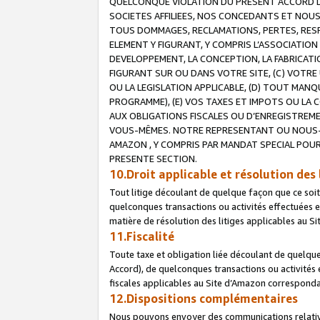
QUELCONQUE VIOLATION DU PRESENT ACCORD DE
SOCIETES AFFILIEES, NOS CONCEDANTS ET NOUS
TOUS DOMMAGES, RECLAMATIONS, PERTES, RESPO
ELEMENT Y FIGURANT, Y COMPRIS L’ASSOCIATION
DEVELOPPEMENT, LA CONCEPTION, LA FABRICATI
FIGURANT SUR OU DANS VOTRE SITE, (C) VOTRE 
OU LA LEGISLATION APPLICABLE, (D) TOUT MA
PROGRAMME), (E) VOS TAXES ET IMPOTS OU LA 
AUX OBLIGATIONS FISCALES OU D’ENREGISTREME
VOUS-MÊMES. NOTRE REPRESENTANT OU NOUS-
AMAZON , Y COMPRIS PAR MANDAT SPECIAL POUR
PRESENTE SECTION.
10.Droit applicable et résolution des 
Tout litige découlant de quelque façon que ce soi
quelconques transactions ou activités effectuées en
matière de résolution des litiges applicables au S
11.Fiscalité
Toute taxe et obligation liée découlant de quelqu
Accord), de quelconques transactions ou activités e
fiscales applicables au Site d’Amazon corresponda
12.Dispositions complémentaires
Nous pouvons envoyer des communications relatives