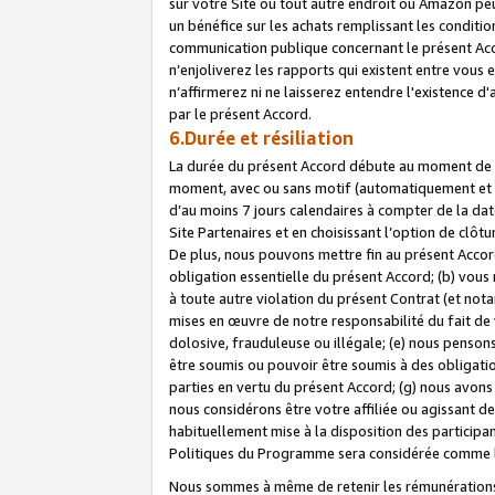
sur votre Site ou tout autre endroit où Amazon peut
un bénéfice sur les achats remplissant les conditio
communication publique concernant le présent Acco
n’enjoliverez les rapports qui existent entre vou
n’affirmerez ni ne laisserez entendre l'existence 
par le présent Accord.
6.Durée et résiliation
La durée du présent Accord débute au moment de vo
moment, avec ou sans motif (automatiquement et sans
d’au moins 7 jours calendaires à compter de la dat
Site Partenaires et en choisissant l’option de clô
De plus, nous pouvons mettre fin au présent Accord
obligation essentielle du présent Accord; (b) vous
à toute autre violation du présent Contrat (et no
mises en œuvre de notre responsabilité du fait de 
dolosive, frauduleuse ou illégale; (e) nous penso
être soumis ou pouvoir être soumis à des obligati
parties en vertu du présent Accord; (g) nous avon
nous considérons être votre affiliée ou agissant 
habituellement mise à la disposition des participants
Politiques du Programme sera considérée comme la 
Nous sommes à même de retenir les rémunérations 