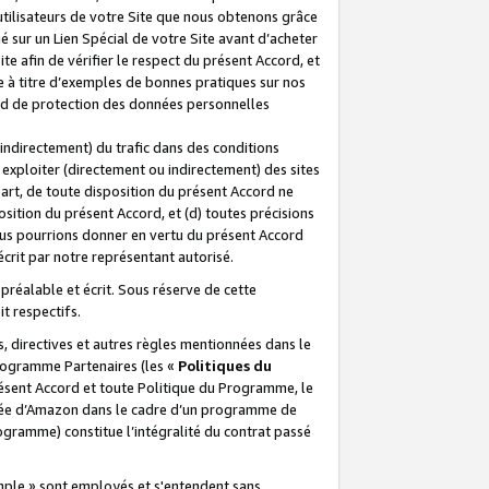
 utilisateurs de votre Site que nous obtenons grâce
é sur un Lien Spécial de votre Site avant d’acheter
te afin de vérifier le respect du présent Accord, et
te à titre d’exemples de bonnes pratiques sur nos
ord de protection des données personnelles
indirectement) du trafic dans des conditions
exploiter (directement ou indirectement) des sites
 part, de toute disposition du présent Accord ne
osition du présent Accord, et (d) toutes précisions
ous pourrions donner en vertu du présent Accord
écrit par notre représentant autorisé.
préalable et écrit. Sous réserve de cette
it respectifs.
s, directives et autres règles mentionnées dans le
programme Partenaires (les «
Politiques du
résent Accord et toute Politique du Programme, le
iliée d’Amazon dans le cadre d’un programme de
ogramme) constitue l’intégralité du contrat passé
xemple » sont employés et s'entendent sans