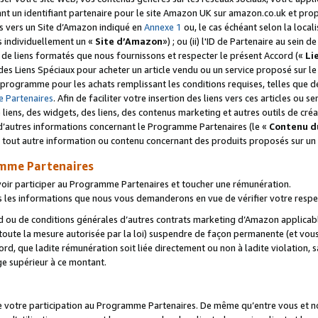
ant un identifiant partenaire pour le site Amazon UK sur amazon.co.uk et pro
ens vers un Site d’Amazon indiqué en
Annexe 1
ou, le cas échéant selon la local
s individuellement un «
Site d’Amazon
») ; ou (ii) l'ID de Partenaire au sein de
 de liens formatés que nous fournissons et respecter le présent Accord («
Li
 des Liens Spéciaux pour acheter un article vendu ou un service proposé sur l
rogramme pour les achats remplissant les conditions requises, telles que dét
 Partenaires
. Afin de faciliter votre insertion des liens vers ces articles ou
liens, des widgets, des liens, des contenus marketing et autres outils de cré
ue d’autres informations concernant le Programme Partenaires (le «
Contenu d
 tout autre information ou contenu concernant des produits proposés sur un s
amme Partenaires
oir participer au Programme Partenaires et toucher une rémunération.
les informations que nous vous demanderons en vue de vérifier votre respe
d ou de conditions générales d’autres contrats marketing d’Amazon applicable
 toute la mesure autorisée par la loi) suspendre de façon permanente (et vou
d, que ladite rémunération soit liée directement ou non à ladite violation, s
e supérieur à ce montant.
de votre participation au Programme Partenaires. De même qu’entre vous et nou