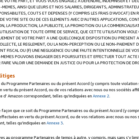
 VOTRE PART, ET VOUS VOUS ENGAGEZ A DEFENDRE, INDEMNISER ET DE
-MEMES, AINSI QUE LEURS ET NOS SALARIES, DIRIGEANTS, ADMINISTRAT
NSABILITES, COUTS ET DEPENSES (Y COMPRIS LES FRAIS D’AVOCAT) EN R
 DE VOTRE SITE OU DE CES ELEMENTS AVEC D’AUTRES APPLICATIONS, CONT
ON, LA PRODUCTION, LA PUBLICITE, LA PROMOTION OU LA COMMERCIALIS
UTILISATION DE TOUTE OFFRE DE SERVICE, QUE CETTE UTILISATION VIOL
NQUEMENT DE VOTRE PART A UNE QUELCONQUE DISPOSITION DU PRESENT 
COLLECTE, LE REGLEMENT, OU LA NON-PERCEPTION OU LE NON-PAIEMENT 
NT FISCAL OU (F) UNE NEGLIGENCE OU UNE FAUTE INTENTIONNELLE DE V
MEMES POUVONS ENGAGER DES POURSUITES ET EFFECTUER TOUT ACTE 
 FAIRE VALOIR UNE DEMANDE EN JUSTICE OU POUR LA PROTECTION DE DR
litiges
t du Programme Partenaires ou du présent Accord (y compris toute violation
 vertu du présent Accord, ou de vos relations avec nous ou nos sociétés affili
ite d’ Amazon correspondant, telles qu'indiquées en
Annexe 2
.
e façon que ce soit du Programme Partenaires ou du présent Accord (y compr
ffectuées en vertu du présent Accord, ou de vos relations avec nous ou nos soc
nt, telles qu'indiquées en
Annexe 3
.
 au programme Partenaires de temps à autre, y compris, mais sans s'y limite