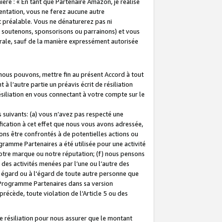
ière : « En tant que Partenaire Amazon, je réalise
mentation, vous ne ferez aucune autre
 préalable. Vous ne dénaturerez pas ni
s soutenons, sponsorisons ou parrainons) et vous
orale, sauf de la manière expressément autorisée
 nous pouvons, mettre fin au présent Accord à tout
à l’autre partie un préavis écrit de résiliation
ésiliation en vous connectant à votre compte sur le
 suivants: (a) vous n’avez pas respecté une
fication à cet effet que nous vous avons adressée,
ns être confrontés à de potentielles actions ou
gramme Partenaires a été utilisée pour une activité
notre marque ou notre réputation; (f) nous pensons
des activités menées par l’une ou l’autre des
 égard ou à l'égard de toute autre personne que
u Programme Partenaires dans sa version
 précède, toute violation de l’Article 5 ou des
 résiliation pour nous assurer que le montant