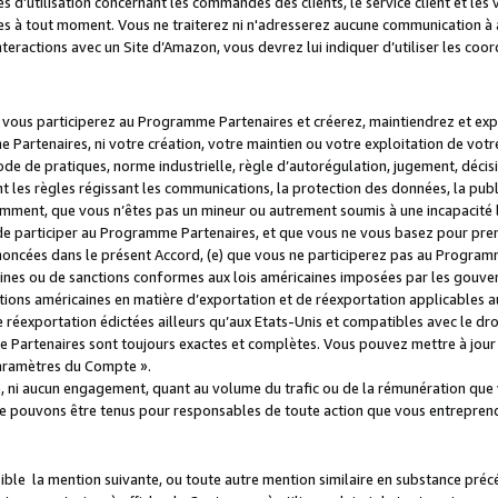
s d’utilisation concernant les commandes des clients, le service client et les
es à tout moment. Vous ne traiterez ni n'adresserez aucune communication à au
teractions avec un Site d’Amazon, vous devrez lui indiquer d’utiliser les coo
e vous participerez au Programme Partenaires et créerez, maintiendrez et ex
 Partenaires, ni votre création, votre maintien ou votre exploitation de votre
 code de pratiques, norme industrielle, règle d’autorégulation, jugement, déc
s règles régissant les communications, la protection des données, la public
amment, que vous n’êtes pas un mineur ou autrement soumis à une incapacité l
de participer au Programme Partenaires, et que vous ne vous basez pour pren
oncées dans le présent Accord, (e) que vous ne participerez pas au Programme
icaines ou de sanctions conformes aux lois américaines imposées par les gouv
ctions américaines en matière d’exportation et de réexportation applicables aux
e réexportation édictées ailleurs qu’aux Etats-Unis et compatibles avec le dr
artenaires sont toujours exactes et complètes. Vous pouvez mettre à jour 
 Paramètres du Compte ».
, ni aucun engagement, quant au volume du trafic ou de la rémunération qu
e pouvons être tenus pour responsables de toute action que vous entreprend
sible la mention suivante, ou toute autre mention similaire en substance pré