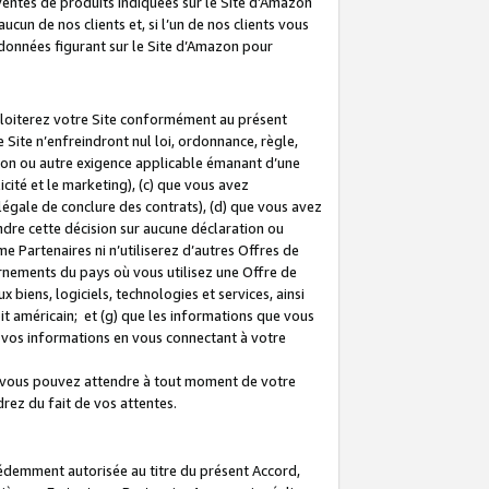
 ventes de produits indiquées sur le Site d’Amazon
cun de nos clients et, si l’un de nos clients vous
rdonnées figurant sur le Site d’Amazon pour
ploiterez votre Site conformément au présent
 Site n’enfreindront nul loi, ordonnance, règle,
ision ou autre exigence applicable émanant d’une
ité et le marketing), (c) que vous avez
égale de conclure des contrats), (d) que vous avez
dre cette décision sur aucune déclaration ou
 Partenaires ni n’utiliserez d’autres Offres de
ernements du pays où vous utilisez une Offre de
 biens, logiciels, technologies et services, ainsi
oit américain; et (g) que les informations que vous
vos informations en vous connectant à votre
e vous pouvez attendre à tout moment de votre
rez du fait de vos attentes.
cédemment autorisée au titre du présent Accord,