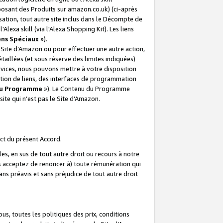
posant des Produits sur amazon.co.uk) (ci-après
isation, tout autre site inclus dans le Décompte de
 l'Alexa skill (via l'Alexa Shopping Kit). Les liens
ens Spéciaux
»).
e Site d’Amazon ou pour effectuer une autre action,
aillées (et sous réserve des limites indiquées)
 services, nous pouvons mettre à votre disposition
ation de liens, des interfaces de programmation
u Programme
»). Le Contenu du Programme
ite qui n’est pas le Site d’Amazon.
ct du présent Accord.
s, en sus de tout autre droit ou recours à notre
s acceptez de renoncer à) toute rémunération qui
ans préavis et sans préjudice de tout autre droit
s, toutes les politiques des prix, conditions