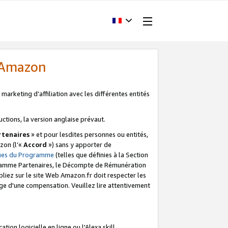
d'Amazon
marketing d’affiliation avec les différentes entités
uctions, la version anglaise prévaut.
tenaires
» et pour lesdites personnes ou entités,
zon (l’«
Accord
») sans y apporter de
ques du Programme
(telles que définies à la Section
ogramme Partenaires, le Décompte de Rémunération
iez sur le site Web Amazon.fr doit respecter les
ge d'une compensation. Veuillez lire attentivement
on logicielle en ligne ou l'Alexa skill