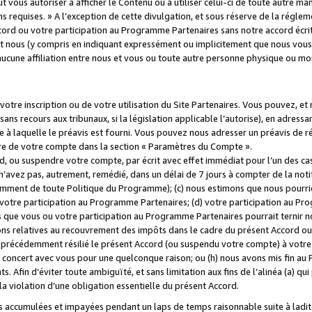
 vous autoriser à afficher le Contenu ou à utiliser celui-ci de toute autre man
ns requises. » A l’exception de cette divulgation, et sous réserve de la régle
rd ou votre participation au Programme Partenaires sans notre accord écrit
s et nous (y compris en indiquant expressément ou implicitement que nous vou
d'aucune affiliation entre nous et vous ou toute autre personne physique ou m
tre inscription ou de votre utilisation du Site Partenaires. Vous pouvez, et
 recours aux tribunaux, si la législation applicable l’autorise), en adressant 
e à laquelle le préavis est fourni. Vous pouvez nous adresser un préavis de r
ture de votre compte dans la section « Paramètres du Compte ».
, ou suspendre votre compte, par écrit avec effet immédiat pour l’un des cas
 n’avez pas, autrement, remédié, dans un délai de 7 jours à compter de la noti
tamment de toute Politique du Programme); (c) nous estimons que nous pourrio
votre participation au Programme Partenaires; (d) votre participation au Pro
ns que vous ou votre participation au Programme Partenaires pourrait ternir 
ons relatives au recouvrement des impôts dans le cadre du présent Accord ou 
s précédemment résilié le présent Accord (ou suspendu votre compte) à votre
de concert avec vous pour une quelconque raison; ou (h) nous avons mis fin a
. Afin d’éviter toute ambiguïté, et sans limitation aux fins de l’alinéa (a) qui
violation d’une obligation essentielle du présent Accord.
accumulées et impayées pendant un laps de temps raisonnable suite à ladite