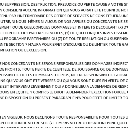
OU SUPPRESSION, DESTRUCTION, PREJUDICE OU PERTE CAUSE A VOTRE SI
 CONSEIL NI AUCUNE INFORMATION QUI VOUS AURAIT ETE FOURNI DE N
ENU PAR L’INTERMEDIAIRE DES OFFRES DE SERVICES NE CONSTITUERA U
OUTRE, NI NOUS-MÊMES NI AUCUN DE NOS AFFILIES OU CONCEDANTS NE
MENT OU DE QUELCONQUES DOMMAGES ET INTERETS DECOULANT (X) D'
DE CLIENTELE OU D'AUTRES BENEFICES, (Y) DE QUELCONQUES INVESTISS
 AU PROGRAMME PARTENAIRES OU (Z) DE TOUTE RESILIATION OU SUSPENS
ENTE SECTION 7 N'AURA POUR EFFET D'EXCLURE OU DE LIMITER TOUTE G
IMITATION OU L’EXCLUSION.
 DE NOS CONCEDANTS NE SERONS RESPONSABLES DES DOMMAGES INDIRECTS
DE PROFITS, TOUTE PERTE DE CLIENTELE, DE JOUISSANCE OU DE DONNEE
POSSIBILITE DE CES DOMMAGES. DE PLUS, NOTRE RESPONSABILITE GLOBA
ONS QUI VOUS ONT ETE VERSEES OU QUI VOUS SONT DUES EN VERTU DE
 EST INTERVENU L’EVENEMENT QUI A DONNE LIEU A LA DEMANDE DE RESP
OURS EN EQUITE, Y COMPRIS LE DROIT A DEMANDER l'EXECUTION FORCEE
UNE DISPOSITION DU PRESENT PARAGRAPHE N'A POUR EFFET DE LIMITER T
ON EN VIGUEUR, NOUS DECLINONS TOUTE RESPONSABILITE POUR TOUTES 
’EXPLOITATION DE VOTRE SITE (Y COMPRIS VOTRE UTILISATION D'UNE QUE