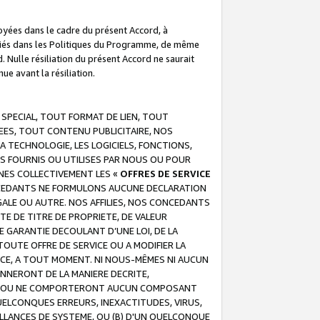
troyées dans le cadre du présent Accord, à
écifiés dans les Politiques du Programme, de même
. Nulle résiliation du présent Accord ne saurait
e avant la résiliation.
 SPECIAL, TOUT FORMAT DE LIEN, TOUT
EES, TOUT CONTENU PUBLICITAIRE, NOS
A TECHNOLOGIE, LES LOGICIELS, FONCTIONS,
S FOURNIS OU UTILISES PAR NOUS OU POUR
NES COLLECTIVEMENT LES «
OFFRES DE SERVICE
 CONCEDANTS NE FORMULONS AUCUNE DECLARATION
EGALE OU AUTRE. NOS AFFILIES, NOS CONCEDANTS
E DE TITRE DE PROPRIETE, DE VALEUR
 GARANTIE DECOULANT D’UNE LOI, DE LA
UTE OFFRE DE SERVICE OU A MODIFIER LA
VICE, A TOUT MOMENT. NI NOUS-MÊMES NI AUCUN
NNERONT DE LA MANIERE DECRITE,
REUR OU NE COMPORTERONT AUCUN COMPOSANT
ELCONQUES ERREURS, INEXACTITUDES, VIRUS,
LLANCES DE SYSTEME, OU (B) D'UN QUELCONQUE