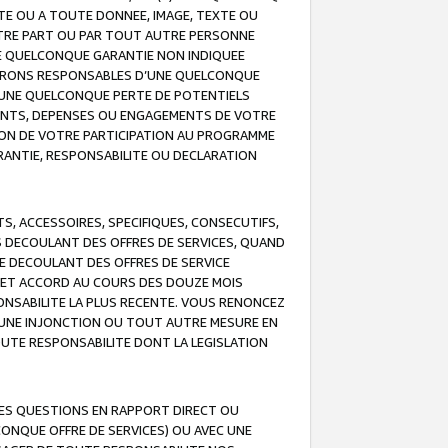
TE OU A TOUTE DONNEE, IMAGE, TEXTE OU
OTRE PART OU PAR TOUT AUTRE PERSONNE
NE QUELCONQUE GARANTIE NON INDIQUEE
 SERONS RESPONSABLES D’UNE QUELCONQUE
UNE QUELCONQUE PERTE DE POTENTIELS
EMENTS, DEPENSES OU ENGAGEMENTS DE VOTRE
ION DE VOTRE PARTICIPATION AU PROGRAMME
ARANTIE, RESPONSABILITE OU DECLARATION
, ACCESSOIRES, SPECIFIQUES, CONSECUTIFS,
S DECOULANT DES OFFRES DE SERVICES, QUAND
LE DECOULANT DES OFFRES DE SERVICE
 CET ACCORD AU COURS DES DOUZE MOIS
ONSABILITE LA PLUS RECENTE. VOUS RENONCEZ
, UNE INJONCTION OU TOUT AUTRE MESURE EN
OUTE RESPONSABILITE DONT LA LEGISLATION
LES QUESTIONS EN RAPPORT DIRECT OU
LCONQUE OFFRE DE SERVICES) OU AVEC UNE