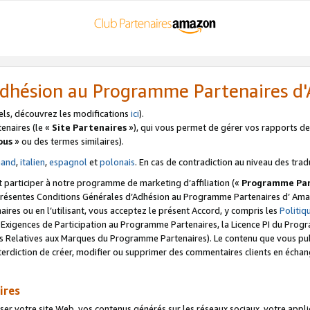
’Adhésion au Programme Partenaires 
els, découvrez les modifications
ici
).
enaires (le «
Site Partenaires
»), qui vous permet de gérer vos rapports de 
ous
» ou des termes similaires).
mand
,
italien
,
espagnol
et
polonais
. En cas de contradiction au niveau des trad
t participer à notre programme de marketing d’affiliation («
Programme Par
 présentes Conditions Générales d’Adhésion au Programme Partenaires d’ Ama
naires ou en l’utilisant, vous acceptez le présent Accord, y compris les
Politi
s Exigences de Participation au Programme Partenaires, la Licence PI du Pr
s Relatives aux Marques du Programme Partenaires). Le contenu que vous publ
erdiction de créer, modifier ou supprimer des commentaires clients en échan
ires
votre site Web, vos contenus générés sur les réseaux sociaux, votre applicati