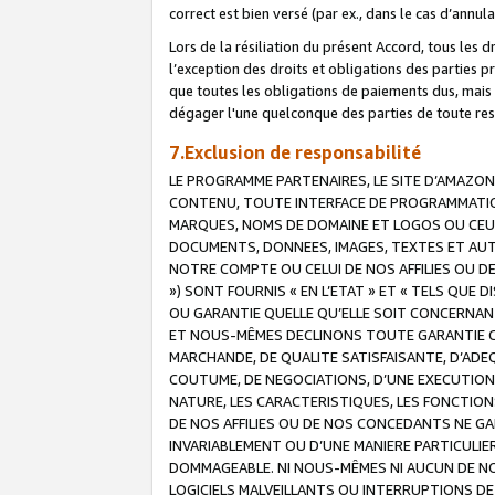
correct est bien versé (par ex., dans le cas d’annul
Lors de la résiliation du présent Accord, tous les 
l’exception des droits et obligations des parties p
que toutes les obligations de paiements dus, mais no
dégager l'une quelconque des parties de toute resp
7.Exclusion de responsabilité
LE PROGRAMME PARTENAIRES, LE SITE D’AMAZON
CONTENU, TOUTE INTERFACE DE PROGRAMMATION
MARQUES, NOMS DE DOMAINE ET LOGOS OU CEUX 
DOCUMENTS, DONNEES, IMAGES, TEXTES ET AUT
NOTRE COMPTE OU CELUI DE NOS AFFILIES OU 
») SONT FOURNIS « EN L’ETAT » ET « TELS QU
OU GARANTIE QUELLE QU’ELLE SOIT CONCERNANT 
ET NOUS-MÊMES DECLINONS TOUTE GARANTIE CON
MARCHANDE, DE QUALITE SATISFAISANTE, D’ADE
COUTUME, DE NEGOCIATIONS, D’UNE EXECUTION
NATURE, LES CARACTERISTIQUES, LES FONCTION
DE NOS AFFILIES OU DE NOS CONCEDANTS NE G
INVARIABLEMENT OU D’UNE MANIERE PARTICULI
DOMMAGEABLE. NI NOUS-MÊMES NI AUCUN DE NO
LOGICIELS MALVEILLANTS OU INTERRUPTIONS D