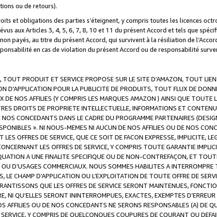
ations ou de retours).
droits et obligations des parties s’éteignent, y compris toutes les licences oc
révus aux Articles 3, 4, 5, 6, 7, 8, 10 et 11 du présent Accord et tels que sp
n payés, au titre du présent Accord, qui survivent à la résiliation de l’Accord
onsabilité en cas de violation du présent Accord ou de responsabilité survenu
, TOUT PRODUIT ET SERVICE PROPOSE SUR LE SITE D’AMAZON, TOUT LIEN
 D'APPLICATION POUR LA PUBLICITE DE PRODUITS, TOUT FLUX DE DONN
DE NOS AFFILIES (Y COMPRIS LES MARQUES AMAZON ) AINSI QUE TOUTE L
RES DROITS DE PROPRIETE INTELLECTUELLE, INFORMATIONS ET CONTENU
DE NOS CONCEDANTS DANS LE CADRE DU PROGRAMME PARTENAIRES (DESIG
E DISPONIBLES ». NI NOUS-MEMES NI AUCUN DE NOS AFFILIES OU DE NOS
LES OFFRES DE SERVICE, QUE CE SOIT DE FACON EXPRESSE, IMPLICITE, L
CERNANT LES OFFRES DE SERVICE, Y COMPRIS TOUTE GARANTIE IMPLICIT
QUATION A UNE FINALITE SPECIFIQUE OU DE NON-CONTREFAÇON, ET TOUTE
 OU D’USAGES COMMERCIAUX. NOUS SOMMES HABILITES A INTERROMPRE TO
S, LE CHAMP D’APPLICATION OU L’EXPLOITATION DE TOUTE OFFRE DE SER
ARANTISSONS QUE LES OFFRES DE SERVICE SERONT MAINTENUES, FONCTIO
ERE, NI QU’ELLES SERONT ININTERROMPUES, EXACTES, EXEMPTES D’ER
S AFFILIES OU DE NOS CONCEDANTS NE SERONS RESPONSABLES (A) DE QU
E SERVICE, Y COMPRIS DE QUELCONQUES COUPURES DE COURANT OU DEFAI