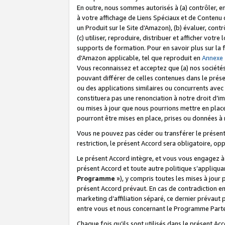
En outre, nous sommes autorisés à (a) contrôler, en
à votre affichage de Liens Spéciaux et de Contenu d
un Produit sur le Site d’Amazon), (b) évaluer, contr
(c) utiliser, reproduire, distribuer et afficher vo
supports de formation. Pour en savoir plus sur la
d’Amazon applicable, tel que reproduit en
Annexe
Vous reconnaissez et acceptez que (a) nos sociétés
pouvant différer de celles contenues dans le prése
ou des applications similaires ou concurrents avec 
constituera pas une renonciation à notre droit d’im
ou mises à jour que nous pourrions mettre en pla
pourront être mises en place, prises ou données à n
Vous ne pouvez pas céder ou transférer le présent 
restriction, le présent Accord sera obligatoire, op
Le présent Accord intègre, et vous vous engagez à r
présent Accord et toute autre politique s’appliqu
Programme
»), y compris toutes les mises à jour
présent Accord prévaut. En cas de contradiction e
marketing d’affiliation séparé, ce dernier prévaut
entre vous et nous concernant le Programme Partena
Chaque fois qu’ils sont utilisés dans le présent Ac