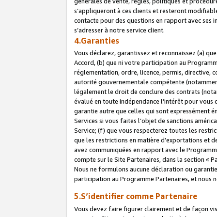
générales de vente, règles, politiques et procédure
s’appliqueront à ces clients et resteront modifiabl
contacte pour des questions en rapport avec ses in
s’adresser à notre service client.
4.Garanties
Vous déclarez, garantissez et reconnaissez (a) qu
Accord, (b) que ni votre participation au Programme
réglementation, ordre, licence, permis, directive,
autorité gouvernementale compétente (notamment le
légalement le droit de conclure des contrats (not
évalué en toute indépendance l’intérêt pour vous 
garantie autre que celles qui sont expressément én
Services si vous faites l’objet de sanctions amér
Service; (f) que vous respecterez toutes les restri
que les restrictions en matière d’exportations et d
avez communiquées en rapport avec le Programme P
compte sur le Site Partenaires, dans la section «
Nous ne formulons aucune déclaration ou garantie
participation au Programme Partenaires, et nous n
5.S’identifier comme Partenaire
Vous devez faire figurer clairement et de façon vi