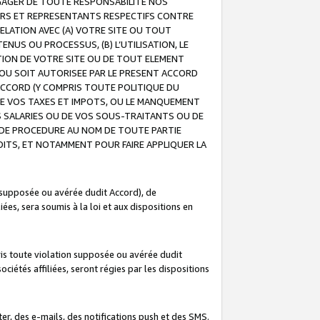
GAGER DE TOUTE RESPONSABILITE NOS
EURS ET REPRESENTANTS RESPECTIFS CONTRE
ELATION AVEC (A) VOTRE SITE OU TOUT
ENUS OU PROCESSUS, (B) L’UTILISATION, LE
ATION DE VOTRE SITE OU DE TOUT ELEMENT
E OU SOIT AUTORISEE PAR LE PRESENT ACCORD
ACCORD (Y COMPRIS TOUTE POLITIQUE DU
DE VOS TAXES ET IMPOTS, OU LE MANQUEMENT
OS SALARIES OU DE VOS SOUS-TRAITANTS OU DE
DE PROCEDURE AU NOM DE TOUTE PARTIE
OITS, ET NOTAMMENT POUR FAIRE APPLIQUER LA
 supposée ou avérée dudit Accord), de
ées, sera soumis à la loi et aux dispositions en
is toute violation supposée ou avérée dudit
iétés affiliées, seront régies par les dispositions
r, des e-mails, des notifications push et des SMS.