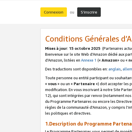
Connexion
S’inscrire
ou
Conditions Générales d
Mises à jour
:
15 octobre 2025
(Partenaires actu
Bienvenue sur le site Web d’Amazon dédié aux part
d’Amazon, listées en
Annexe 1
(«
Amazon
» ou «
n
Des traductions sont disponibles en:
anglais
,
alle
Toute personne ou entité participant ou souhaitan
«
vous
» ou un «
Partenaire
») doit accepter les
modification. En vous inscrivant à notre Site Parte
12), qui sont intégrées par renvoi (notamment no
du Programme Partenaires ou encore les Directive
règles de la communauté d'Amazon, y compris l'int
les politiques et directives.
1.Description du Programme Partena
Le Programme Partenaires vous permet de monétiser 