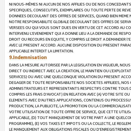
NI NOUS-MÊMES NI AUCUN DE NOS AFFILIES OU DE NOS CONCEDANT
SPECIFIQUES, CONSECUTIFS, EXEMPLAIRES OU TOUTE PERTE DE REVE
DONNEES DECOULANT DES OFFRES DE SERVICES, QUAND BIEN MEME N
NOTRE RESPONSABILITE GLOBALE DECOULANT DES OFFRES DE SERVI
VERSEES OU QUI VOUS SONT DUES EN VERTU DE CET ACCORD AU CO
INTERVENU L’EVENEMENT QUI A DONNE LIEU A LA DEMANDE DE RESP
DROIT OU RECOURS EN EQUITE, Y COMPRIS LE DROIT A DEMANDER l'
AVEC LE PRESENT ACCORD. AUCUNE DISPOSITION DU PRESENT PARAG
APPLICABLE INTERDIT LA LIMITATION.
9.Indemnisation
DANS LA MESURE AUTORISEE PAR LA LEGISLATION EN VIGUEUR, NO
DIRECT OU INDIRECT AVEC LA CREATION, LE MAINTIEN OU L’EXPLOIT
SERVICES) OU AVEC UNE QUELCONQUE VIOLATION DU PRESENT ACCO
DEGAGER DE TOUTE RESPONSABILITE NOS SOCIETES AFFILIEES, NOS 
ADMINISTRATEURS ET REPRESENTANTS RESPECTIFS CONTRE TOUS D
COMPRIS LES FRAIS D’AVOCAT) EN RELATION AVEC (A) VOTRE SITE O
ELEMENTS AVEC D’AUTRES APPLICATIONS, CONTENUS OU PROCESSUS, (
PRODUCTION, LA PUBLICITE, LA PROMOTION OU LA COMMERCIALISAT
VOTRE UTILISATION DE TOUTE OFFRE DE SERVICE, QUE CETTE UTILI
APPLICABLE, (D) TOUT MANQUEMENT DE VOTRE PART A UNE QUELCO
PROGRAMME), (E) VOS TAXES ET IMPOTS OU LA COLLECTE, LE REGLE
LE MANQUEMENT AUX OBLIGATIONS FISCALES OU D’ENREGISTREMENT 