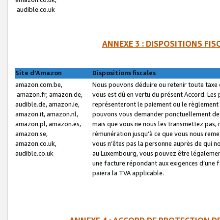
audible.co.uk
ANNEXE 3 : DISPOSITIONS FI
Site d’Amazon
Dispositions fiscales
amazon.com.be,
Nous pouvons déduire ou retenir toute taxe 
amazon.fr, amazon.de,
vous est dû en vertu du présent Accord. Les 
audible.de, amazon.ie,
représenteront le paiement ou le règlement 
amazon.it, amazon.nl,
pouvons vous demander ponctuellement des r
amazon.pl, amazon.es,
mais que vous ne nous les transmettez pas, n
amazon.se,
rémunération jusqu’à ce que vous nous reme
amazon.co.uk,
vous n’êtes pas la personne auprès de qui no
audible.co.uk
au Luxembourg, vous pouvez être légalement 
une facture répondant aux exigences d’une 
paiera la TVA applicable.