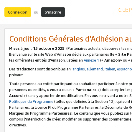
Connexion
S’inscrire
ou
Conditions Générales d’Adhésion 
Mises à jour
:
15 octobre 2025
(Partenaires actuels, découvrez les m
Bienvenue sur le site Web d’Amazon dédié aux partenaires (le «
Site P
les différentes entités d’Amazon, listées en
Annexe 1
(«
Amazon
» ou «
Des traductions sont disponibles en:
anglais
,
allemand
,
italien
,
espagno
prévaut.
Toute personne ou entité participant ou souhaitant participer à notre 
personnes ou entités, «
vous
» ou un «
Partenaire
») doit accepter le
Accord
») sans y apporter de modification. En vous inscrivant à notre Si
Politiques du Programme
(telles que définies à la Section 12), qui so
Partenaires, la Licence PI du Programme Partenaires, le Décompte de 
Marques du Programme Partenaires). Le contenu que vous publiez sur l
compris l'interdiction de créer, modifier ou supprimer des commentaires
directives.