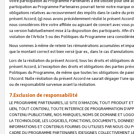
votre participation au Programme Partenaires a été utilisée pour une ac
participation au Programme Partenaires pourrait ternir notre marque ou
obligations relatives au recouvrement des impôts dans le cadre du prése
présent Accord; (g) nous avons précédemment résilié le présent Accord
nous considérons être votre affiliée ou agissant de concert avec vous 
sa version habituellement mise à la disposition des participants. Afin d’é
violation de l’Article 5 ou des Politiques du Programme sera considéré
Nous sommes à même de retenir les rémunérations accumulées et impayée
que le montant correct est bien versé (par ex., dans le cas d’annulations
Lors de la résiliation du présent Accord, tous les droits et obligations 
présent Accord, à l’exception des droits et obligations des parties prévus
Politiques du Programme, de même que toutes les obligations de paiement
l’Accord. Nulle résiliation du présent Accord ne saurait dégager l'une 
ou de responsabilité survenue avant la résiliation.
7.Exclusion de responsabilité
LE PROGRAMME PARTENAIRES, LE SITE D’AMAZON, TOUT PRODUIT ET 
LIEN, TOUT CONTENU, TOUTE INTERFACE DE PROGRAMMATION D'APP
CONTENU PUBLICITAIRE, NOS MARQUES, NOMS DE DOMAINE ET LOGOS
LA TECHNOLOGIE, LES LOGICIELS, FONCTIONS, DOCUMENTS, DONNEES
INFORMATIONS ET CONTENUS FOURNIS OU UTILISES PAR NOUS OU P
CADRE DU PROGRAMME PARTENAIRES (DESIGNES COLLECTIVEMENT LE