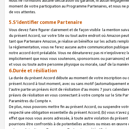
Nous ne formulons aucune déclaration ou garantie, ni aucun engagemen
moment de votre participation au Programme Partenaires, et nous ne p
de vos attentes.
5.S’identifier comme Partenaire
Vous devez faire figurer clairement et de façon visible la mention sui
du présent Accord, sur votre Site ou tout autre endroit où Amazon peut vo
tant que Partenaire Amazon, je réalise un bénéfice sur les achats remplis
la réglementation, vous ne ferez aucune autre communication publique
notre accord écrit préalable. Vous ne dénaturerez pas ni n’enjoliverez 
implicitement que nous vous soutenons, sponsorisons ou parrainons) et v
et vous ou toute autre personne physique ou morale, sauf de la manièr
6.Durée et résiliation
La durée du présent Accord débute au moment de votre inscription ou de
présent Accord à tout moment, avec ou sans motif (automatiquement et sa
l’autre partie un préavis écrit de résiliation d’au moins 7 jours calenda
préavis de résiliation en vous connectant à votre compte sur le Site Par
Paramètres du Compte ».
De plus, nous pouvons mettre fin au présent Accord, ou suspendre votre 
respecté une obligation essentielle du présent Accord; (b) vous n’avez p
effet que nous vous avons adressée, à toute autre violation du présen
pourrions être confrontés à de potentielles actions ou mises en œuvre 