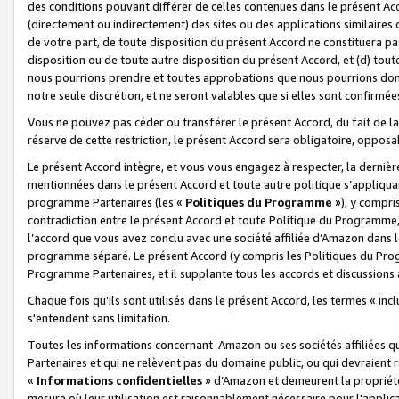
des conditions pouvant différer de celles contenues dans le présent Ac
(directement ou indirectement) des sites ou des applications similaires o
de votre part, de toute disposition du présent Accord ne constituera pa
disposition ou de toute autre disposition du présent Accord, et (d) tou
nous pourrions prendre et toutes approbations que nous pourrions donn
notre seule discrétion, et ne seront valables que si elles sont confirmée
Vous ne pouvez pas céder ou transférer le présent Accord, du fait de la 
réserve de cette restriction, le présent Accord sera obligatoire, opposab
Le présent Accord intègre, et vous vous engagez à respecter, la dernière 
mentionnées dans le présent Accord et toute autre politique s’appliqua
programme Partenaires (les «
Politiques du Programme
»), y compri
contradiction entre le présent Accord et toute Politique du Programme, 
l’accord que vous avez conclu avec une société affiliée d’Amazon dans 
programme séparé. Le présent Accord (y compris les Politiques du Progr
Programme Partenaires, et il supplante tous les accords et discussions 
Chaque fois qu’ils sont utilisés dans le présent Accord, les termes « in
s'entendent sans limitation.
Toutes les informations concernant Amazon ou ses sociétés affiliées 
Partenaires et qui ne relèvent pas du domaine public, ou qui devraient
«
Informations confidentielles
» d’Amazon et demeurent la propriété 
mesure où leur utilisation est raisonnablement nécessaire pour l'appli