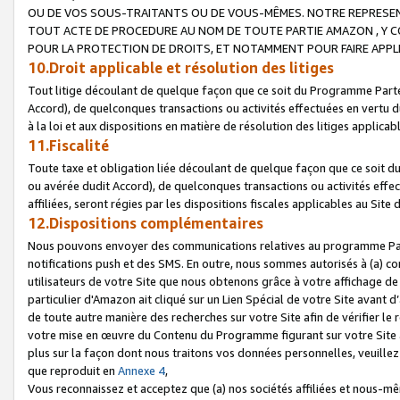
OU DE VOS SOUS-TRAITANTS OU DE VOUS-MÊMES. NOTRE REPRES
TOUT ACTE DE PROCEDURE AU NOM DE TOUTE PARTIE AMAZON , Y CO
POUR LA PROTECTION DE DROITS, ET NOTAMMENT POUR FAIRE APPL
10.Droit applicable et résolution des litiges
Tout litige découlant de quelque façon que ce soit du Programme Parte
Accord), de quelconques transactions ou activités effectuées en vertu d
à la loi et aux dispositions en matière de résolution des litiges applic
11.Fiscalité
Toute taxe et obligation liée découlant de quelque façon que ce soit 
ou avérée dudit Accord), de quelconques transactions ou activités effe
affiliées, seront régies par les dispositions fiscales applicables au Si
12.Dispositions complémentaires
Nous pouvons envoyer des communications relatives au programme Parten
notifications push et des SMS. En outre, nous sommes autorisés à (a) cont
utilisateurs de votre Site que nous obtenons grâce à votre affichage de
particulier d'Amazon ait cliqué sur un Lien Spécial de votre Site avant d
de toute autre manière des recherches sur votre Site afin de vérifier le re
votre mise en œuvre du Contenu du Programme figurant sur votre Site à
plus sur la façon dont nous traitons vos données personnelles, veuille
que reproduit en
Annexe 4
,
Vous reconnaissez et acceptez que (a) nos sociétés affiliées et nous-m