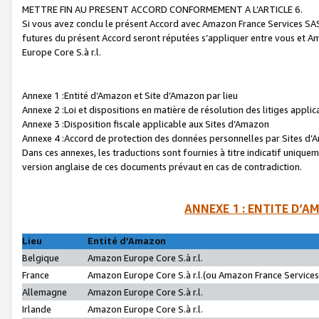
METTRE FIN AU PRESENT ACCORD CONFORMEMENT A L’ARTICLE 6.
Si vous avez conclu le présent Accord avec Amazon France Services SAS 
futures du présent Accord seront réputées s’appliquer entre vous et 
Europe Core S.à r.l.
Annexe 1 :Entité d’Amazon et Site d’Amazon par lieu
Annexe 2 :Loi et dispositions en matière de résolution des litiges appli
Annexe 3 :Disposition fiscale applicable aux Sites d’Amazon
Annexe 4 :Accord de protection des données personnelles par Sites d
Dans ces annexes, les traductions sont fournies à titre indicatif uniquem
version anglaise de ces documents prévaut en cas de contradiction.
ANNEXE 1 : ENTITE D’A
Lieu
Entité d’Amazon
Belgique
Amazon Europe Core S.à r.l.
France
Amazon Europe Core S.à r.l.(ou Amazon France Services 
Allemagne
Amazon Europe Core S.à r.l.
Irlande
Amazon Europe Core S.à r.l.