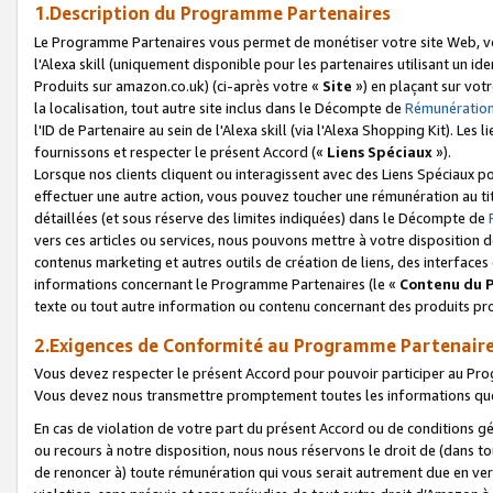
1.Description du Programme Partenaires
Le Programme Partenaires vous permet de monétiser votre site Web, vos 
l'Alexa skill (uniquement disponible pour les partenaires utilisant un 
Produits sur amazon.co.uk) (ci-après votre «
Site
») en plaçant sur votr
la localisation, tout autre site inclus dans le Décompte de
Rémunération
l'ID de Partenaire au sein de l'Alexa skill (via l'Alexa Shopping Kit). Le
fournissons et respecter le présent Accord («
Liens Spéciaux
»).
Lorsque nos clients cliquent ou interagissent avec des Liens Spéciaux p
effectuer une autre action, vous pouvez toucher une rémunération au ti
détaillées (et sous réserve des limites indiquées) dans le Décompte de
vers ces articles ou services, nous pouvons mettre à votre disposition d
contenus marketing et autres outils de création de liens, des interfaces
informations concernant le Programme Partenaires (le «
Contenu du 
texte ou tout autre information ou contenu concernant des produits prop
2.Exigences de Conformité au Programme Partenair
Vous devez respecter le présent Accord pour pouvoir participer au Pr
Vous devez nous transmettre promptement toutes les informations que
En cas de violation de votre part du présent Accord ou de conditions g
ou recours à notre disposition, nous nous réservons le droit de (dans 
de renoncer à) toute rémunération qui vous serait autrement due en ver