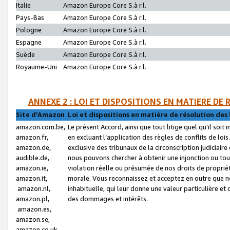
Italie
Amazon Europe Core S.à r.l.
Pays-Bas
Amazon Europe Core S.à r.l.
Pologne
Amazon Europe Core S.à r.l.
Espagne
Amazon Europe Core S.à r.l.
Suède
Amazon Europe Core S.à r.l.
Royaume-Uni
Amazon Europe Core S.à r.l.
ANNEXE 2 : LOI ET DISPOSITIONS EN MATIERE DE
Site d’Amazon
Loi et dispositions en matière de résolution des 
amazon.com.be,
Le présent Accord, ainsi que tout litige quel qu’il soi
amazon.fr,
en excluant l’application des règles de conflits de l
amazon.de,
exclusive des tribunaux de la circonscription judiciai
audible.de,
nous pouvons chercher à obtenir une injonction ou tou
amazon.ie,
violation réelle ou présumée de nos droits de proprié
amazon.it,
morale. Vous reconnaissez et acceptez en outre que n
amazon.nl,
inhabituelle, qui leur donne une valeur particulière 
amazon.pl,
des dommages et intérêts.
amazon.es,
amazon.se,
amazon.co.uk,