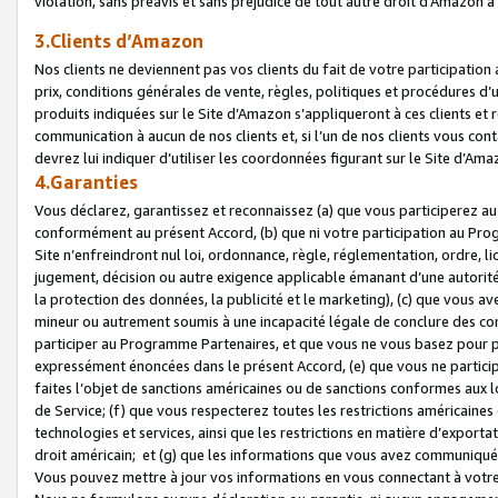
violation, sans préavis et sans préjudice de tout autre droit d’Amazo
3.Clients d’Amazon
Nos clients ne deviennent pas vos clients du fait de votre participati
prix, conditions générales de vente, règles, politiques et procédures d’u
produits indiquées sur le Site d’Amazon s’appliqueront à ces clients et
communication à aucun de nos clients et, si l’un de nos clients vous co
devrez lui indiquer d’utiliser les coordonnées figurant sur le Site d’Ama
4.Garanties
Vous déclarez, garantissez et reconnaissez (a) que vous participerez a
conformément au présent Accord, (b) que ni votre participation au Prog
Site n’enfreindront nul loi, ordonnance, règle, réglementation, ordre, li
jugement, décision ou autre exigence applicable émanant d’une autori
la protection des données, la publicité et le marketing), (c) que vous 
mineur ou autrement soumis à une incapacité légale de conclure des con
participer au Programme Partenaires, et que vous ne vous basez pour pr
expressément énoncées dans le présent Accord, (e) que vous ne particip
faites l’objet de sanctions américaines ou de sanctions conformes aux 
de Service; (f) que vous respecterez toutes les restrictions américaines
technologies et services, ainsi que les restrictions en matière d’exporta
droit américain; et (g) que les informations que vous avez communiqué
Vous pouvez mettre à jour vos informations en vous connectant à votre