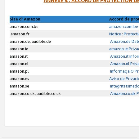
ANNEXE 4 : ACCORD DE PROTECTION 
Site d’ Amazon
Accord de pro
amazon.com.be
amazon.com.be 
amazon.fr
Notice : Protect
amazon.de, audible.de
Amazon.de Date
amazon.ie
amazon.ie Priva
amazon.it
Amazon.it Infor
amazon.nl
Amazon.nl Priva
amazon.pl
Informacja O P
amazon.es
Aviso de Privac
amazon.se
Integritetsmed
amazon.co.uk, audible.co.uk
Amazon.co.uk Pr