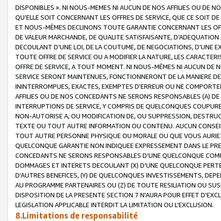
DISPONIBLES ». NI NOUS-MEMES NI AUCUN DE NOS AFFILIES OU D
QU’ELLE SOIT CONCERNANT LES OFFRES DE SERVICE, QUE CE SOIT DE
ET NOUS-MÊMES DECLINONS TOUTE GARANTIE CONCERNANT LES OFFRE
DE VALEUR MARCHANDE, DE QUALITE SATISFAISANTE, D’ADEQUATION
DECOULANT D’UNE LOI, DE LA COUTUME, DE NEGOCIATIONS, D’UNE
TOUTE OFFRE DE SERVICE OU A MODIFIER LA NATURE, LES CARACTERI
OFFRE DE SERVICE, A TOUT MOMENT. NI NOUS-MÊMES NI AUCUN DE 
SERVICE SERONT MAINTENUES, FONCTIONNERONT DE LA MANIERE DECR
ININTERROMPUES, EXACTES, EXEMPTES D’ERREUR OU NE COMPORT
AFFILIES OU DE NOS CONCEDANTS NE SERONS RESPONSABLES (A) DE
INTERRUPTIONS DE SERVICE, Y COMPRIS DE QUELCONQUES COUPURE
NON-AUTORISE A, OU MODIFICATION DE, OU SUPPRESSION, DESTRUC
TEXTE OU TOUT AUTRE INFORMATION OU CONTENU. AUCUN CONSEIL 
TOUT AUTRE PERSONNE PHYSIQUE OU MORALE OU QUE VOUS AURIEZ 
QUELCONQUE GARANTIE NON INDIQUEE EXPRESSEMENT DANS LE PRES
CONCEDANTS NE SERONS RESPONSABLES D’UNE QUELCONQUE COM
DOMMAGES ET INTERETS DECOULANT (X) D'UNE QUELCONQUE PERTE D
D'AUTRES BENEFICES, (Y) DE QUELCONQUES INVESTISSEMENTS, DEP
AU PROGRAMME PARTENAIRES OU (Z) DE TOUTE RESILIATION OU SU
DISPOSITION DE LA PRESENTE SECTION 7 N'AURA POUR EFFET D'EXC
LEGISLATION APPLICABLE INTERDIT LA LIMITATION OU L’EXCLUSION.
8.Limitations de responsabilité