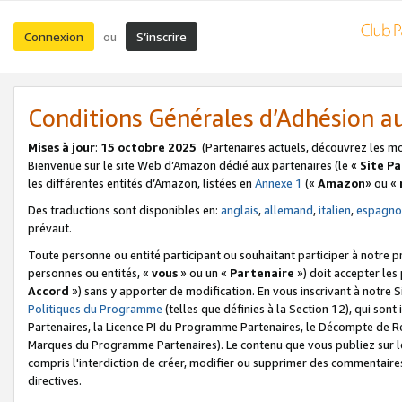
Connexion
S’inscrire
ou
Conditions Générales d’Adhésion 
Mises à jour
:
15 octobre 2025
(Partenaires actuels, découvrez les m
Bienvenue sur le site Web d’Amazon dédié aux partenaires (le «
Site P
les différentes entités d’Amazon, listées en
Annexe 1
(«
Amazon
» ou «
Des traductions sont disponibles en:
anglais
,
allemand
,
italien
,
espagno
prévaut.
Toute personne ou entité participant ou souhaitant participer à notre 
personnes ou entités, «
vous
» ou un «
Partenaire
») doit accepter le
Accord
») sans y apporter de modification. En vous inscrivant à notre Si
Politiques du Programme
(telles que définies à la Section 12), qui so
Partenaires, la Licence PI du Programme Partenaires, le Décompte de 
Marques du Programme Partenaires). Le contenu que vous publiez sur l
compris l'interdiction de créer, modifier ou supprimer des commentaires
directives.