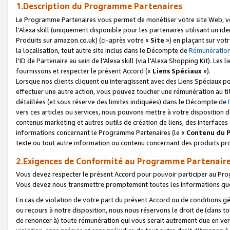
1.Description du Programme Partenaires
Le Programme Partenaires vous permet de monétiser votre site Web, vos 
l'Alexa skill (uniquement disponible pour les partenaires utilisant un 
Produits sur amazon.co.uk) (ci-après votre «
Site
») en plaçant sur votr
la localisation, tout autre site inclus dans le Décompte de
Rémunération
l'ID de Partenaire au sein de l'Alexa skill (via l'Alexa Shopping Kit). Le
fournissons et respecter le présent Accord («
Liens Spéciaux
»).
Lorsque nos clients cliquent ou interagissent avec des Liens Spéciaux p
effectuer une autre action, vous pouvez toucher une rémunération au ti
détaillées (et sous réserve des limites indiquées) dans le Décompte de
vers ces articles ou services, nous pouvons mettre à votre disposition d
contenus marketing et autres outils de création de liens, des interfaces
informations concernant le Programme Partenaires (le «
Contenu du 
texte ou tout autre information ou contenu concernant des produits prop
2.Exigences de Conformité au Programme Partenair
Vous devez respecter le présent Accord pour pouvoir participer au Pr
Vous devez nous transmettre promptement toutes les informations que
En cas de violation de votre part du présent Accord ou de conditions g
ou recours à notre disposition, nous nous réservons le droit de (dans 
de renoncer à) toute rémunération qui vous serait autrement due en ver