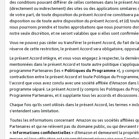
des conditions pouvant différer de celles contenues dans le présent Ac
(directement ou indirectement) des sites ou des applications similaires o
de votre part, de toute disposition du présent Accord ne constituera pa
disposition ou de toute autre disposition du présent Accord, et (d) tou
nous pourrions prendre et toutes approbations que nous pourrions donn
notre seule discrétion, et ne seront valables que si elles sont confirmée
Vous ne pouvez pas céder ou transférer le présent Accord, du fait de la 
réserve de cette restriction, le présent Accord sera obligatoire, opposab
Le présent Accord intègre, et vous vous engagez à respecter, la dernière 
mentionnées dans le présent Accord et toute autre politique s’appliqua
programme Partenaires (les «
Politiques du Programme
»), y compri
contradiction entre le présent Accord et toute Politique du Programme, 
l’accord que vous avez conclu avec une société affiliée d’Amazon dans 
programme séparé. Le présent Accord (y compris les Politiques du Progr
Programme Partenaires, et il supplante tous les accords et discussions 
Chaque fois qu’ils sont utilisés dans le présent Accord, les termes « in
s'entendent sans limitation.
Toutes les informations concernant Amazon ou ses sociétés affiliées 
Partenaires et qui ne relèvent pas du domaine public, ou qui devraient
«
Informations confidentielles
» d’Amazon et demeurent la propriété 
mesure où leur utilisation est raisonnablement nécessaire pour l'appli