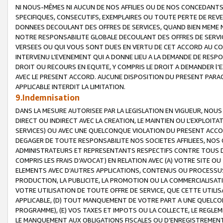
NI NOUS-MÊMES NI AUCUN DE NOS AFFILIES OU DE NOS CONCEDANT
SPECIFIQUES, CONSECUTIFS, EXEMPLAIRES OU TOUTE PERTE DE REVE
DONNEES DECOULANT DES OFFRES DE SERVICES, QUAND BIEN MEME N
NOTRE RESPONSABILITE GLOBALE DECOULANT DES OFFRES DE SERVI
VERSEES OU QUI VOUS SONT DUES EN VERTU DE CET ACCORD AU CO
INTERVENU L’EVENEMENT QUI A DONNE LIEU A LA DEMANDE DE RESP
DROIT OU RECOURS EN EQUITE, Y COMPRIS LE DROIT A DEMANDER l'
AVEC LE PRESENT ACCORD. AUCUNE DISPOSITION DU PRESENT PARAG
APPLICABLE INTERDIT LA LIMITATION.
9.Indemnisation
DANS LA MESURE AUTORISEE PAR LA LEGISLATION EN VIGUEUR, NO
DIRECT OU INDIRECT AVEC LA CREATION, LE MAINTIEN OU L’EXPLOIT
SERVICES) OU AVEC UNE QUELCONQUE VIOLATION DU PRESENT ACCO
DEGAGER DE TOUTE RESPONSABILITE NOS SOCIETES AFFILIEES, NOS 
ADMINISTRATEURS ET REPRESENTANTS RESPECTIFS CONTRE TOUS D
COMPRIS LES FRAIS D’AVOCAT) EN RELATION AVEC (A) VOTRE SITE O
ELEMENTS AVEC D’AUTRES APPLICATIONS, CONTENUS OU PROCESSUS, (
PRODUCTION, LA PUBLICITE, LA PROMOTION OU LA COMMERCIALISAT
VOTRE UTILISATION DE TOUTE OFFRE DE SERVICE, QUE CETTE UTILI
APPLICABLE, (D) TOUT MANQUEMENT DE VOTRE PART A UNE QUELCO
PROGRAMME), (E) VOS TAXES ET IMPOTS OU LA COLLECTE, LE REGLE
LE MANQUEMENT AUX OBLIGATIONS FISCALES OU D’ENREGISTREMENT 