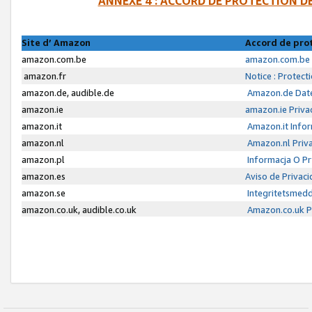
ANNEXE 4 : ACCORD DE PROTECTION 
Site d’ Amazon
Accord de pro
amazon.com.be
amazon.com.be 
amazon.fr
Notice : Protect
amazon.de, audible.de
Amazon.de Date
amazon.ie
amazon.ie Priva
amazon.it
Amazon.it Infor
amazon.nl
Amazon.nl Priva
amazon.pl
Informacja O P
amazon.es
Aviso de Privac
amazon.se
Integritetsmed
amazon.co.uk, audible.co.uk
Amazon.co.uk Pr