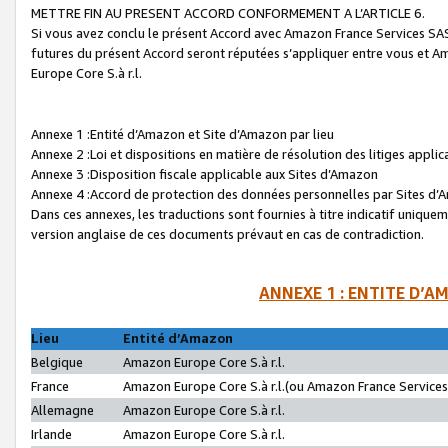
METTRE FIN AU PRESENT ACCORD CONFORMEMENT A L’ARTICLE 6.
Si vous avez conclu le présent Accord avec Amazon France Services SAS 
futures du présent Accord seront réputées s’appliquer entre vous et 
Europe Core S.à r.l.
Annexe 1 :Entité d’Amazon et Site d’Amazon par lieu
Annexe 2 :Loi et dispositions en matière de résolution des litiges appli
Annexe 3 :Disposition fiscale applicable aux Sites d’Amazon
Annexe 4 :Accord de protection des données personnelles par Sites d
Dans ces annexes, les traductions sont fournies à titre indicatif uniquem
version anglaise de ces documents prévaut en cas de contradiction.
ANNEXE 1 : ENTITE D’A
Lieu
Entité d’Amazon
Belgique
Amazon Europe Core S.à r.l.
France
Amazon Europe Core S.à r.l.(ou Amazon France Services 
Allemagne
Amazon Europe Core S.à r.l.
Irlande
Amazon Europe Core S.à r.l.