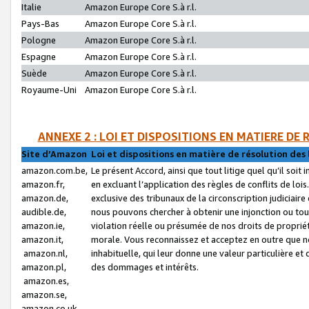
Italie
Amazon Europe Core S.à r.l.
Pays-Bas
Amazon Europe Core S.à r.l.
Pologne
Amazon Europe Core S.à r.l.
Espagne
Amazon Europe Core S.à r.l.
Suède
Amazon Europe Core S.à r.l.
Royaume-Uni
Amazon Europe Core S.à r.l.
ANNEXE 2 : LOI ET DISPOSITIONS EN MATIERE DE
Site d’Amazon
Loi et dispositions en matière de résolution des 
amazon.com.be,
Le présent Accord, ainsi que tout litige quel qu’il soi
amazon.fr,
en excluant l’application des règles de conflits de l
amazon.de,
exclusive des tribunaux de la circonscription judiciai
audible.de,
nous pouvons chercher à obtenir une injonction ou tou
amazon.ie,
violation réelle ou présumée de nos droits de proprié
amazon.it,
morale. Vous reconnaissez et acceptez en outre que n
amazon.nl,
inhabituelle, qui leur donne une valeur particulière 
amazon.pl,
des dommages et intérêts.
amazon.es,
amazon.se,
amazon.co.uk,