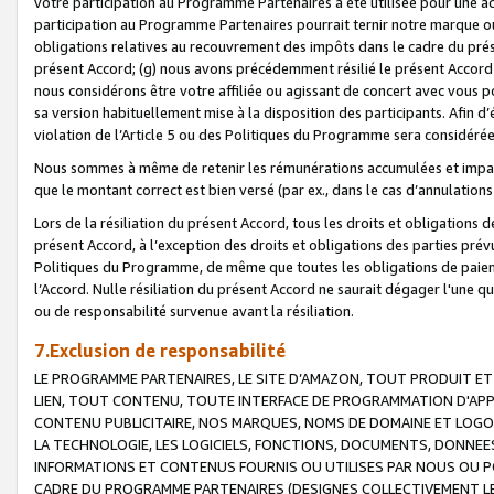
votre participation au Programme Partenaires a été utilisée pour une ac
participation au Programme Partenaires pourrait ternir notre marque ou
obligations relatives au recouvrement des impôts dans le cadre du prése
présent Accord; (g) nous avons précédemment résilié le présent Accord
nous considérons être votre affiliée ou agissant de concert avec vous 
sa version habituellement mise à la disposition des participants. Afin d’é
violation de l’Article 5 ou des Politiques du Programme sera considéré
Nous sommes à même de retenir les rémunérations accumulées et impayée
que le montant correct est bien versé (par ex., dans le cas d’annulations
Lors de la résiliation du présent Accord, tous les droits et obligations 
présent Accord, à l’exception des droits et obligations des parties prévus
Politiques du Programme, de même que toutes les obligations de paiement
l’Accord. Nulle résiliation du présent Accord ne saurait dégager l'une 
ou de responsabilité survenue avant la résiliation.
7.Exclusion de responsabilité
LE PROGRAMME PARTENAIRES, LE SITE D’AMAZON, TOUT PRODUIT ET 
LIEN, TOUT CONTENU, TOUTE INTERFACE DE PROGRAMMATION D'APP
CONTENU PUBLICITAIRE, NOS MARQUES, NOMS DE DOMAINE ET LOGOS
LA TECHNOLOGIE, LES LOGICIELS, FONCTIONS, DOCUMENTS, DONNEES
INFORMATIONS ET CONTENUS FOURNIS OU UTILISES PAR NOUS OU P
CADRE DU PROGRAMME PARTENAIRES (DESIGNES COLLECTIVEMENT LE