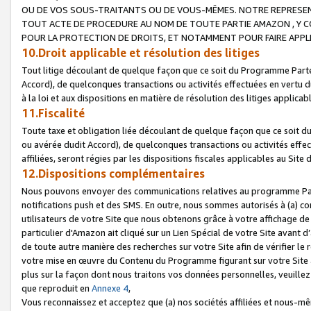
OU DE VOS SOUS-TRAITANTS OU DE VOUS-MÊMES. NOTRE REPRES
TOUT ACTE DE PROCEDURE AU NOM DE TOUTE PARTIE AMAZON , Y CO
POUR LA PROTECTION DE DROITS, ET NOTAMMENT POUR FAIRE APPL
10.Droit applicable et résolution des litiges
Tout litige découlant de quelque façon que ce soit du Programme Parte
Accord), de quelconques transactions ou activités effectuées en vertu d
à la loi et aux dispositions en matière de résolution des litiges applic
11.Fiscalité
Toute taxe et obligation liée découlant de quelque façon que ce soit 
ou avérée dudit Accord), de quelconques transactions ou activités effe
affiliées, seront régies par les dispositions fiscales applicables au Si
12.Dispositions complémentaires
Nous pouvons envoyer des communications relatives au programme Parten
notifications push et des SMS. En outre, nous sommes autorisés à (a) cont
utilisateurs de votre Site que nous obtenons grâce à votre affichage de
particulier d'Amazon ait cliqué sur un Lien Spécial de votre Site avant d
de toute autre manière des recherches sur votre Site afin de vérifier le re
votre mise en œuvre du Contenu du Programme figurant sur votre Site à
plus sur la façon dont nous traitons vos données personnelles, veuille
que reproduit en
Annexe 4
,
Vous reconnaissez et acceptez que (a) nos sociétés affiliées et nous-m