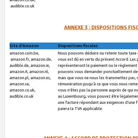
audible.co.uk
ANNEXE 3 : DISPOSITIONS FI
Site d’Amazon
Dispositions fiscales
amazon.com.be,
Nous pouvons déduire ou retenir toute taxe 
amazon.fr, amazon.de,
vous est dû en vertu du présent Accord. Les 
audible.de, amazon.ie,
représenteront le paiement ou le règlement 
amazon.it, amazon.nl,
pouvons vous demander ponctuellement des r
amazon.pl, amazon.es,
mais que vous ne nous les transmettez pas, n
amazon.se,
rémunération jusqu’à ce que vous nous reme
amazon.co.uk,
vous n’êtes pas la personne auprès de qui no
audible.co.uk
au Luxembourg, vous pouvez être légalement 
une facture répondant aux exigences d’une 
paiera la TVA applicable.