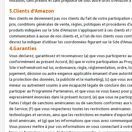
violation, sans préavis et sans préjudice de tout autre droit d’Amazo
3.Clients d’Amazon
Nos clients ne deviennent pas vos clients du fait de votre participati
prix, conditions générales de vente, règles, politiques et procédures d’u
produits indiquées sur le Site d’Amazon s’appliqueront à ces clients et
communication à aucun de nos clients et, si l’un de nos clients vous co
devrez lui indiquer d’utiliser les coordonnées figurant sur le Site d’Ama
4.Garanties
Vous déclarez, garantissez et reconnaissez (a) que vous participerez a
conformément au présent Accord, (b) que ni votre participation au Prog
Site n’enfreindront nul loi, ordonnance, règle, réglementation, ordre, li
jugement, décision ou autre exigence applicable émanant d’une autori
la protection des données, la publicité et le marketing), (c) que vous 
mineur ou autrement soumis à une incapacité légale de conclure des con
participer au Programme Partenaires, et que vous ne vous basez pour pr
expressément énoncées dans le présent Accord, (e) que vous ne particip
faites l’objet de sanctions américaines ou de sanctions conformes aux 
de Service; (f) que vous respecterez toutes les restrictions américaines
technologies et services, ainsi que les restrictions en matière d’exporta
droit américain; et (g) que les informations que vous avez communiqué
Vous pouvez mettre à jour vos informations en vous connectant à votre