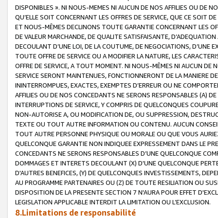
DISPONIBLES ». NI NOUS-MEMES NI AUCUN DE NOS AFFILIES OU D
QU’ELLE SOIT CONCERNANT LES OFFRES DE SERVICE, QUE CE SOIT DE
ET NOUS-MÊMES DECLINONS TOUTE GARANTIE CONCERNANT LES OFFRE
DE VALEUR MARCHANDE, DE QUALITE SATISFAISANTE, D’ADEQUATION
DECOULANT D’UNE LOI, DE LA COUTUME, DE NEGOCIATIONS, D’UNE
TOUTE OFFRE DE SERVICE OU A MODIFIER LA NATURE, LES CARACTERI
OFFRE DE SERVICE, A TOUT MOMENT. NI NOUS-MÊMES NI AUCUN DE 
SERVICE SERONT MAINTENUES, FONCTIONNERONT DE LA MANIERE DECR
ININTERROMPUES, EXACTES, EXEMPTES D’ERREUR OU NE COMPORT
AFFILIES OU DE NOS CONCEDANTS NE SERONS RESPONSABLES (A) DE
INTERRUPTIONS DE SERVICE, Y COMPRIS DE QUELCONQUES COUPURE
NON-AUTORISE A, OU MODIFICATION DE, OU SUPPRESSION, DESTRUC
TEXTE OU TOUT AUTRE INFORMATION OU CONTENU. AUCUN CONSEIL 
TOUT AUTRE PERSONNE PHYSIQUE OU MORALE OU QUE VOUS AURIEZ 
QUELCONQUE GARANTIE NON INDIQUEE EXPRESSEMENT DANS LE PRES
CONCEDANTS NE SERONS RESPONSABLES D’UNE QUELCONQUE COM
DOMMAGES ET INTERETS DECOULANT (X) D'UNE QUELCONQUE PERTE D
D'AUTRES BENEFICES, (Y) DE QUELCONQUES INVESTISSEMENTS, DEP
AU PROGRAMME PARTENAIRES OU (Z) DE TOUTE RESILIATION OU SU
DISPOSITION DE LA PRESENTE SECTION 7 N'AURA POUR EFFET D'EXC
LEGISLATION APPLICABLE INTERDIT LA LIMITATION OU L’EXCLUSION.
8.Limitations de responsabilité