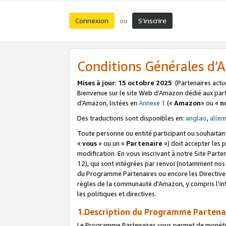
Connexion
S’inscrire
ou
Conditions Générales d
Mises à jour
:
15 octobre 2025
(Partenaires actu
Bienvenue sur le site Web d’Amazon dédié aux part
d’Amazon, listées en
Annexe 1
(«
Amazon
» ou «
n
Des traductions sont disponibles en:
anglais
,
alle
Toute personne ou entité participant ou souhaitan
«
vous
» ou un «
Partenaire
») doit accepter les
modification. En vous inscrivant à notre Site Parte
12), qui sont intégrées par renvoi (notamment no
du Programme Partenaires ou encore les Directive
règles de la communauté d'Amazon, y compris l'int
les politiques et directives.
1.Description du Programme Partena
Le Programme Partenaires vous permet de monétiser 