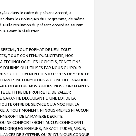
troyées dans le cadre du présent Accord, à
écifiés dans les Politiques du Programme, de même
. Nulle résiliation du présent Accord ne saurait
e avant la résiliation.
 SPECIAL, TOUT FORMAT DE LIEN, TOUT
EES, TOUT CONTENU PUBLICITAIRE, NOS
A TECHNOLOGIE, LES LOGICIELS, FONCTIONS,
S FOURNIS OU UTILISES PAR NOUS OU POUR
NES COLLECTIVEMENT LES «
OFFRES DE SERVICE
 CONCEDANTS NE FORMULONS AUCUNE DECLARATION
EGALE OU AUTRE. NOS AFFILIES, NOS CONCEDANTS
E DE TITRE DE PROPRIETE, DE VALEUR
 GARANTIE DECOULANT D’UNE LOI, DE LA
UTE OFFRE DE SERVICE OU A MODIFIER LA
VICE, A TOUT MOMENT. NI NOUS-MÊMES NI AUCUN
NNERONT DE LA MANIERE DECRITE,
REUR OU NE COMPORTERONT AUCUN COMPOSANT
ELCONQUES ERREURS, INEXACTITUDES, VIRUS,
LLANCES DE SYSTEME, OU (B) D'UN QUELCONQUE