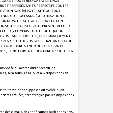
GAGER DE TOUTE RESPONSABILITE NOS
EURS ET REPRESENTANTS RESPECTIFS CONTRE
ELATION AVEC (A) VOTRE SITE OU TOUT
ENUS OU PROCESSUS, (B) L’UTILISATION, LE
ATION DE VOTRE SITE OU DE TOUT ELEMENT
E OU SOIT AUTORISEE PAR LE PRESENT ACCORD
ACCORD (Y COMPRIS TOUTE POLITIQUE DU
DE VOS TAXES ET IMPOTS, OU LE MANQUEMENT
OS SALARIES OU DE VOS SOUS-TRAITANTS OU DE
DE PROCEDURE AU NOM DE TOUTE PARTIE
OITS, ET NOTAMMENT POUR FAIRE APPLIQUER LA
 supposée ou avérée dudit Accord), de
ées, sera soumis à la loi et aux dispositions en
is toute violation supposée ou avérée dudit
iétés affiliées, seront régies par les dispositions
r, des e-mails, des notifications push et des SMS.