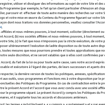
registrer, utiliser et divulguer des informations au sujet de votre Site et des
u Programme (par exemple, le fait qu’un client particulier d'Amazon ait cliqu
ôler, parcourir et effectuer de toute autre manière des recherches sur votre Si
tre logo et votre mise en œuvre du Contenu du Programme figurant sur votre Si
 façon dont nous traitons vos données personnelles, veuillez consulter l’Acc
 4
,
 affiliées et nous-mêmes pouvons, à tout moment, solliciter (directement ou 
nt Accord, (b) nos sociétés affiliées et nous-mêmes pouvons, à tout moment, 
votre Site, (c) le fait que nous n’imposions pas la stricte exécution, de votre
poser ultérieurement l’exécution de ladite disposition ou de toute autre disp
ce, toutes mesures que nous pourrions prendre et toutes approbations que n
otre seule discrétion, et ne seront valables que si elles sont confirmées par 
Accord, du fait de la loi ou pour toute autre cause, sans notre accord exprès 
posable et exécutoire à l’égard des parties, de leurs successeurs et ayants dro
especter, la dernière version de toutes les politiques, annexes, spécification
ant aux outils, sous-programmes et fonctions mis à votre disposition par le 
 ponctuelles des Politiques du Programme. En cas de contradiction entre le p
ntre le présent Accord et l’accord que vous avez conclu avec une société aff
 pour le programme séparé. Le présent Accord (y compris les Politiques du Pr
ires, et il supplante tous les accords et discussions antérieurs.
cord, les termes « inclut/incluent », « y compris », « notamment » et « par e