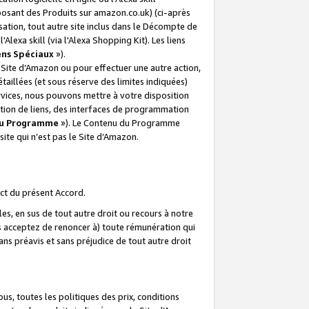
posant des Produits sur amazon.co.uk) (ci-après
isation, tout autre site inclus dans le Décompte de
 l'Alexa skill (via l'Alexa Shopping Kit). Les liens
ens Spéciaux
»).
e Site d’Amazon ou pour effectuer une autre action,
aillées (et sous réserve des limites indiquées)
 services, nous pouvons mettre à votre disposition
ation de liens, des interfaces de programmation
u Programme
»). Le Contenu du Programme
ite qui n’est pas le Site d’Amazon.
ct du présent Accord.
s, en sus de tout autre droit ou recours à notre
s acceptez de renoncer à) toute rémunération qui
ans préavis et sans préjudice de tout autre droit
s, toutes les politiques des prix, conditions