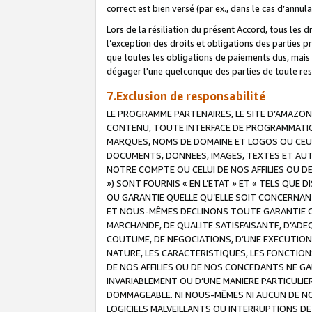
correct est bien versé (par ex., dans le cas d’annul
Lors de la résiliation du présent Accord, tous les 
l’exception des droits et obligations des parties p
que toutes les obligations de paiements dus, mais no
dégager l'une quelconque des parties de toute resp
7.Exclusion de responsabilité
LE PROGRAMME PARTENAIRES, LE SITE D’AMAZON
CONTENU, TOUTE INTERFACE DE PROGRAMMATION
MARQUES, NOMS DE DOMAINE ET LOGOS OU CEUX 
DOCUMENTS, DONNEES, IMAGES, TEXTES ET AUT
NOTRE COMPTE OU CELUI DE NOS AFFILIES OU 
») SONT FOURNIS « EN L’ETAT » ET « TELS QU
OU GARANTIE QUELLE QU’ELLE SOIT CONCERNANT 
ET NOUS-MÊMES DECLINONS TOUTE GARANTIE CON
MARCHANDE, DE QUALITE SATISFAISANTE, D’ADE
COUTUME, DE NEGOCIATIONS, D’UNE EXECUTION
NATURE, LES CARACTERISTIQUES, LES FONCTION
DE NOS AFFILIES OU DE NOS CONCEDANTS NE G
INVARIABLEMENT OU D’UNE MANIERE PARTICULI
DOMMAGEABLE. NI NOUS-MÊMES NI AUCUN DE NO
LOGICIELS MALVEILLANTS OU INTERRUPTIONS D