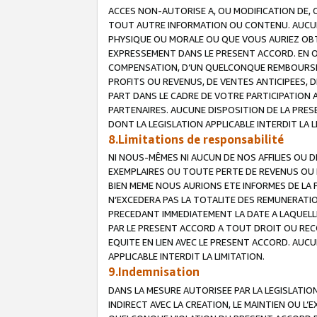
ACCES NON-AUTORISE A, OU MODIFICATION DE, 
TOUT AUTRE INFORMATION OU CONTENU. AUCUN
PHYSIQUE OU MORALE OU QUE VOUS AURIEZ OBT
EXPRESSEMENT DANS LE PRESENT ACCORD. EN 
COMPENSATION, D’UN QUELCONQUE REMBOURSE
PROFITS OU REVENUS, DE VENTES ANTICIPEES, 
PART DANS LE CADRE DE VOTRE PARTICIPATION
PARTENAIRES. AUCUNE DISPOSITION DE LA PRES
DONT LA LEGISLATION APPLICABLE INTERDIT LA L
8.Limitations de responsabilité
NI NOUS-MÊMES NI AUCUN DE NOS AFFILIES OU
EXEMPLAIRES OU TOUTE PERTE DE REVENUS OU 
BIEN MEME NOUS AURIONS ETE INFORMES DE LA 
N’EXCEDERA PAS LA TOTALITE DES REMUNERATI
PRECEDANT IMMEDIATEMENT LA DATE A LAQUELLE
PAR LE PRESENT ACCORD A TOUT DROIT OU REC
EQUITE EN LIEN AVEC LE PRESENT ACCORD. AUC
APPLICABLE INTERDIT LA LIMITATION.
9.Indemnisation
DANS LA MESURE AUTORISEE PAR LA LEGISLATI
INDIRECT AVEC LA CREATION, LE MAINTIEN OU L