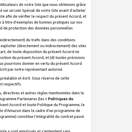
 utilisateurs de votre Site que nous obtenons grâce
é sur un Lien Spécial de votre Site avant d’acheter
te afin de vérifier le respect du présent Accord, et
te à titre d’exemples de bonnes pratiques sur nos
ord de protection des données personnelles
indirectement) du trafic dans des conditions
exploiter (directement ou indirectement) des sites
 part, de toute disposition du présent Accord ne
osition du présent Accord, et (d) toutes précisions
ous pourrions donner en vertu du présent Accord
écrit par notre représentant autorisé.
préalable et écrit. Sous réserve de cette
it respectifs.
s, directives et autres règles mentionnées dans le
programme Partenaires (les «
Politiques du
résent Accord et toute Politique du Programme, le
iliée d’Amazon dans le cadre d’un programme de
ogramme) constitue l’intégralité du contrat passé
xemple » sont employés et s'entendent sans