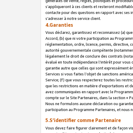
générales de vente, règles, politiques et procédure
s’appliqueront à ces clients et resteront modifiabl
contacte pour des questions en rapport avec ses in
s’adresser à notre service client.
4.Garanties
Vous déclarez, garantissez et reconnaissez (a) qu
Accord, (b) que ni votre participation au Programme
réglementation, ordre, licence, permis, directive,
autorité gouvernementale compétente (notamment le
légalement le droit de conclure des contrats (not
évalué en toute indépendance l’intérêt pour vous 
garantie autre que celles qui sont expressément én
Services si vous faites l’objet de sanctions amér
Service; (f) que vous respecterez toutes les restri
que les restrictions en matière d’exportations et d
avez communiquées en rapport avec le Programme P
compte sur le Site Partenaires, dans la section «
Nous ne formulons aucune déclaration ou garantie
participation au Programme Partenaires, et nous n
5.S’identifier comme Partenaire
Vous devez faire figurer clairement et de façon vi