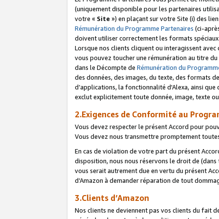
(uniquement disponible pour les partenaires utilis
votre «
Site
») en plaçant sur votre Site (i) des li
Rémunération du Programme Partenaires
(ci-aprè
doivent utiliser correctement les formats spéciaux
Lorsque nos clients cliquent ou interagissent avec
vous pouvez toucher une rémunération au titre du p
dans le Décompte de
Rémunération du Programme
des données, des images, du texte, des formats de 
d’applications, la fonctionnalité d'Alexa, ainsi q
exclut explicitement toute donnée, image, texte ou
2.Exigences de Conformité au Progr
Vous devez respecter le présent Accord pour pouv
Vous devez nous transmettre promptement toutes 
En cas de violation de votre part du présent Accor
disposition, nous nous réservons le droit de (dans
vous serait autrement due en vertu du présent Accor
d’Amazon à demander réparation de tout dommag
3.Clients d’Amazon
Nos clients ne deviennent pas vos clients du fait 