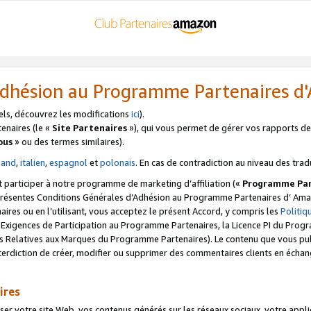
’Adhésion au Programme Partenaires 
els, découvrez les modifications
ici
).
enaires (le «
Site Partenaires
»), qui vous permet de gérer vos rapports de 
ous
» ou des termes similaires).
mand
,
italien
,
espagnol
et
polonais
. En cas de contradiction au niveau des trad
t participer à notre programme de marketing d’affiliation («
Programme Par
 présentes Conditions Générales d’Adhésion au Programme Partenaires d’ Ama
naires ou en l’utilisant, vous acceptez le présent Accord, y compris les
Politi
s Exigences de Participation au Programme Partenaires, la Licence PI du Pr
s Relatives aux Marques du Programme Partenaires). Le contenu que vous publ
erdiction de créer, modifier ou supprimer des commentaires clients en échan
ires
votre site Web, vos contenus générés sur les réseaux sociaux, votre applicati