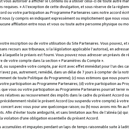
 vous autoriser à afficher le Contenu ou à utiliser celui-ci de toute autre man
ns requises. » A l’exception de cette divulgation, et sous réserve de la régle
rd ou votre participation au Programme Partenaires sans notre accord écrit
s et nous (y compris en indiquant expressément ou implicitement que nous vou
d'aucune affiliation entre nous et vous ou toute autre personne physique ou m
tre inscription ou de votre utilisation du Site Partenaires. Vous pouvez, et
 recours aux tribunaux, si la législation applicable l’autorise), en adressant 
e à laquelle le préavis est fourni. Vous pouvez nous adresser un préavis de r
ture de votre compte dans la section « Paramètres du Compte ».
, ou suspendre votre compte, par écrit avec effet immédiat pour l’un des cas
 n’avez pas, autrement, remédié, dans un délai de 7 jours à compter de la noti
tamment de toute Politique du Programme); (c) nous estimons que nous pourrio
votre participation au Programme Partenaires; (d) votre participation au Pro
ns que vous ou votre participation au Programme Partenaires pourrait ternir 
ons relatives au recouvrement des impôts dans le cadre du présent Accord ou 
s précédemment résilié le présent Accord (ou suspendu votre compte) à votre
de concert avec vous pour une quelconque raison; ou (h) nous avons mis fin a
. Afin d’éviter toute ambiguïté, et sans limitation aux fins de l’alinéa (a) qui
violation d’une obligation essentielle du présent Accord.
accumulées et impayées pendant un laps de temps raisonnable suite à ladite