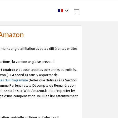
d'Amazon
marketing d’affiliation avec les différentes entités
uctions, la version anglaise prévaut.
tenaires
» et pour lesdites personnes ou entités,
zon (l’«
Accord
») sans y apporter de
ques du Programme
(telles que définies à la Section
ogramme Partenaires, le Décompte de Rémunération
iez sur le site Web Amazon.fr doit respecter les
ge d'une compensation. Veuillez lire attentivement
on logicielle en ligne ou l'Alexa skill