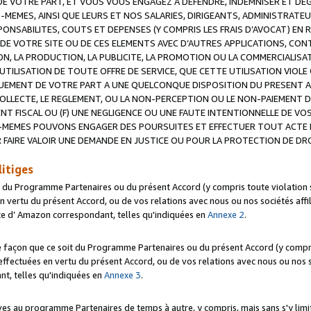
 VOTRE PART, ET VOUS VOUS ENGAGEZ A DEFENDRE, INDEMNISER ET DE
-MEMES, AINSI QUE LEURS ET NOS SALARIES, DIRIGEANTS, ADMINISTRAT
NSABILITES, COUTS ET DEPENSES (Y COMPRIS LES FRAIS D’AVOCAT) EN R
 DE VOTRE SITE OU DE CES ELEMENTS AVEC D’AUTRES APPLICATIONS, CONT
ON, LA PRODUCTION, LA PUBLICITE, LA PROMOTION OU LA COMMERCIALIS
UTILISATION DE TOUTE OFFRE DE SERVICE, QUE CETTE UTILISATION VIOL
NQUEMENT DE VOTRE PART A UNE QUELCONQUE DISPOSITION DU PRESENT 
COLLECTE, LE REGLEMENT, OU LA NON-PERCEPTION OU LE NON-PAIEMENT 
NT FISCAL OU (F) UNE NEGLIGENCE OU UNE FAUTE INTENTIONNELLE DE V
MEMES POUVONS ENGAGER DES POURSUITES ET EFFECTUER TOUT ACTE 
 FAIRE VALOIR UNE DEMANDE EN JUSTICE OU POUR LA PROTECTION DE DR
litiges
t du Programme Partenaires ou du présent Accord (y compris toute violation
 vertu du présent Accord, ou de vos relations avec nous ou nos sociétés affili
ite d’ Amazon correspondant, telles qu'indiquées en
Annexe 2
.
e façon que ce soit du Programme Partenaires ou du présent Accord (y compr
ffectuées en vertu du présent Accord, ou de vos relations avec nous ou nos soc
nt, telles qu'indiquées en
Annexe 3
.
 au programme Partenaires de temps à autre, y compris, mais sans s'y limite