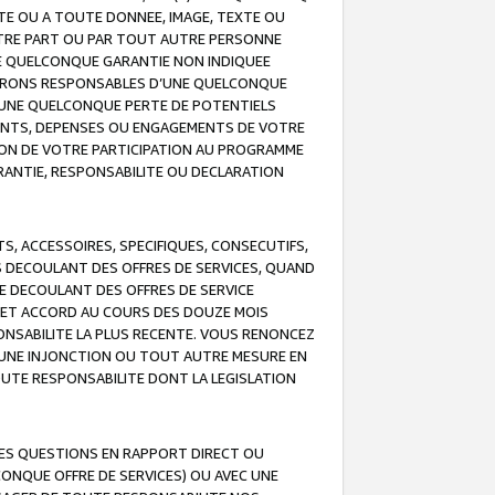
TE OU A TOUTE DONNEE, IMAGE, TEXTE OU
OTRE PART OU PAR TOUT AUTRE PERSONNE
NE QUELCONQUE GARANTIE NON INDIQUEE
 SERONS RESPONSABLES D’UNE QUELCONQUE
UNE QUELCONQUE PERTE DE POTENTIELS
EMENTS, DEPENSES OU ENGAGEMENTS DE VOTRE
ION DE VOTRE PARTICIPATION AU PROGRAMME
ARANTIE, RESPONSABILITE OU DECLARATION
, ACCESSOIRES, SPECIFIQUES, CONSECUTIFS,
S DECOULANT DES OFFRES DE SERVICES, QUAND
LE DECOULANT DES OFFRES DE SERVICE
 CET ACCORD AU COURS DES DOUZE MOIS
ONSABILITE LA PLUS RECENTE. VOUS RENONCEZ
, UNE INJONCTION OU TOUT AUTRE MESURE EN
OUTE RESPONSABILITE DONT LA LEGISLATION
LES QUESTIONS EN RAPPORT DIRECT OU
LCONQUE OFFRE DE SERVICES) OU AVEC UNE