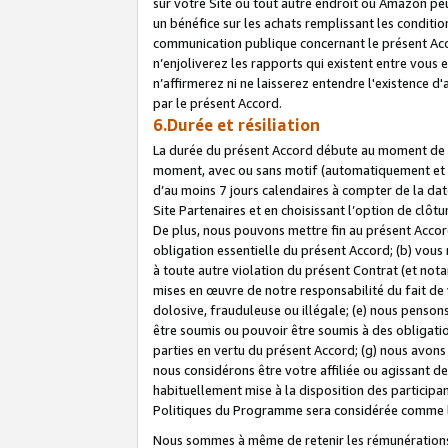
sur votre Site ou tout autre endroit où Amazon peut
un bénéfice sur les achats remplissant les conditio
communication publique concernant le présent Acco
n’enjoliverez les rapports qui existent entre vou
n’affirmerez ni ne laisserez entendre l'existence 
par le présent Accord.
6.Durée et résiliation
La durée du présent Accord débute au moment de vo
moment, avec ou sans motif (automatiquement et sans
d’au moins 7 jours calendaires à compter de la dat
Site Partenaires et en choisissant l’option de clô
De plus, nous pouvons mettre fin au présent Accord
obligation essentielle du présent Accord; (b) vous
à toute autre violation du présent Contrat (et no
mises en œuvre de notre responsabilité du fait de 
dolosive, frauduleuse ou illégale; (e) nous penso
être soumis ou pouvoir être soumis à des obligati
parties en vertu du présent Accord; (g) nous avon
nous considérons être votre affiliée ou agissant 
habituellement mise à la disposition des participants
Politiques du Programme sera considérée comme la 
Nous sommes à même de retenir les rémunérations 