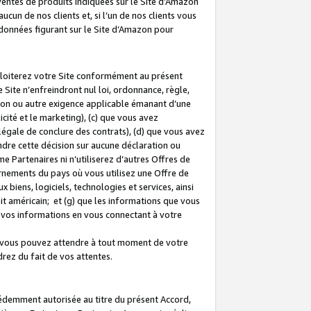
 ventes de produits indiquées sur le Site d’Amazon
cun de nos clients et, si l’un de nos clients vous
rdonnées figurant sur le Site d’Amazon pour
ploiterez votre Site conformément au présent
 Site n’enfreindront nul loi, ordonnance, règle,
ision ou autre exigence applicable émanant d’une
ité et le marketing), (c) que vous avez
égale de conclure des contrats), (d) que vous avez
dre cette décision sur aucune déclaration ou
 Partenaires ni n’utiliserez d’autres Offres de
ernements du pays où vous utilisez une Offre de
 biens, logiciels, technologies et services, ainsi
oit américain; et (g) que les informations que vous
vos informations en vous connectant à votre
e vous pouvez attendre à tout moment de votre
rez du fait de vos attentes.
cédemment autorisée au titre du présent Accord,