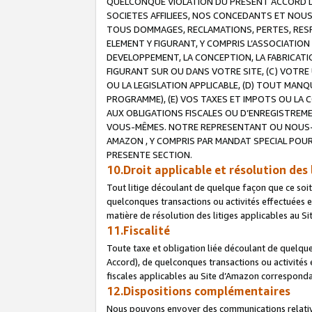
QUELCONQUE VIOLATION DU PRESENT ACCORD DE
SOCIETES AFFILIEES, NOS CONCEDANTS ET NOUS
TOUS DOMMAGES, RECLAMATIONS, PERTES, RESPO
ELEMENT Y FIGURANT, Y COMPRIS L’ASSOCIATION
DEVELOPPEMENT, LA CONCEPTION, LA FABRICATI
FIGURANT SUR OU DANS VOTRE SITE, (C) VOTRE 
OU LA LEGISLATION APPLICABLE, (D) TOUT MA
PROGRAMME), (E) VOS TAXES ET IMPOTS OU LA 
AUX OBLIGATIONS FISCALES OU D’ENREGISTREME
VOUS-MÊMES. NOTRE REPRESENTANT OU NOUS-
AMAZON , Y COMPRIS PAR MANDAT SPECIAL POUR
PRESENTE SECTION.
10.Droit applicable et résolution des 
Tout litige découlant de quelque façon que ce soi
quelconques transactions ou activités effectuées en
matière de résolution des litiges applicables au S
11.Fiscalité
Toute taxe et obligation liée découlant de quelqu
Accord), de quelconques transactions ou activités e
fiscales applicables au Site d’Amazon corresponda
12.Dispositions complémentaires
Nous pouvons envoyer des communications relatives