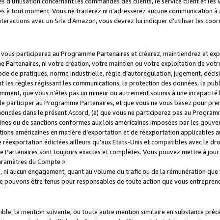
s d’utilisation concernant les commandes des clients, le service client et les
es à tout moment. Vous ne traiterez ni n'adresserez aucune communication à au
teractions avec un Site d’Amazon, vous devrez lui indiquer d’utiliser les coo
e vous participerez au Programme Partenaires et créerez, maintiendrez et ex
 Partenaires, ni votre création, votre maintien ou votre exploitation de votre
 code de pratiques, norme industrielle, règle d’autorégulation, jugement, déc
s règles régissant les communications, la protection des données, la public
amment, que vous n’êtes pas un mineur ou autrement soumis à une incapacité l
de participer au Programme Partenaires, et que vous ne vous basez pour pren
oncées dans le présent Accord, (e) que vous ne participerez pas au Programme
icaines ou de sanctions conformes aux lois américaines imposées par les gouv
ctions américaines en matière d’exportation et de réexportation applicables aux
e réexportation édictées ailleurs qu’aux Etats-Unis et compatibles avec le dr
artenaires sont toujours exactes et complètes. Vous pouvez mettre à jour 
 Paramètres du Compte ».
, ni aucun engagement, quant au volume du trafic ou de la rémunération qu
e pouvons être tenus pour responsables de toute action que vous entreprend
sible la mention suivante, ou toute autre mention similaire en substance pré