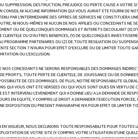
OU SUPPRESSION, DESTRUCTION, PREJUDICE OU PERTE CAUSE A VOTRE SI
 CONSEIL NI AUCUNE INFORMATION QUI VOUS AURAIT ETE FOURNI DE N
ENU PAR L’INTERMEDIAIRE DES OFFRES DE SERVICES NE CONSTITUERA U
OUTRE, NI NOUS-MÊMES NI AUCUN DE NOS AFFILIES OU CONCEDANTS NE
MENT OU DE QUELCONQUES DOMMAGES ET INTERETS DECOULANT (X) D'
DE CLIENTELE OU D'AUTRES BENEFICES, (Y) DE QUELCONQUES INVESTISS
 AU PROGRAMME PARTENAIRES OU (Z) DE TOUTE RESILIATION OU SUSPENS
ENTE SECTION 7 N'AURA POUR EFFET D'EXCLURE OU DE LIMITER TOUTE G
IMITATION OU L’EXCLUSION.
 DE NOS CONCEDANTS NE SERONS RESPONSABLES DES DOMMAGES INDIRECTS
DE PROFITS, TOUTE PERTE DE CLIENTELE, DE JOUISSANCE OU DE DONNEE
POSSIBILITE DE CES DOMMAGES. DE PLUS, NOTRE RESPONSABILITE GLOBA
ONS QUI VOUS ONT ETE VERSEES OU QUI VOUS SONT DUES EN VERTU DE
 EST INTERVENU L’EVENEMENT QUI A DONNE LIEU A LA DEMANDE DE RESP
OURS EN EQUITE, Y COMPRIS LE DROIT A DEMANDER l'EXECUTION FORCEE
UNE DISPOSITION DU PRESENT PARAGRAPHE N'A POUR EFFET DE LIMITER T
ON EN VIGUEUR, NOUS DECLINONS TOUTE RESPONSABILITE POUR TOUTES 
’EXPLOITATION DE VOTRE SITE (Y COMPRIS VOTRE UTILISATION D'UNE QUE