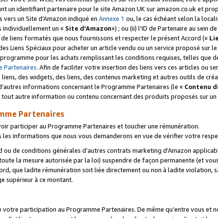
ant un identifiant partenaire pour le site Amazon UK sur amazon.co.uk et pro
ens vers un Site d’Amazon indiqué en
Annexe 1
ou, le cas échéant selon la local
s individuellement un «
Site d’Amazon
») ; ou (ii) l'ID de Partenaire au sein de
 de liens formatés que nous fournissons et respecter le présent Accord («
Li
 des Liens Spéciaux pour acheter un article vendu ou un service proposé sur l
rogramme pour les achats remplissant les conditions requises, telles que dét
 Partenaires
. Afin de faciliter votre insertion des liens vers ces articles ou
liens, des widgets, des liens, des contenus marketing et autres outils de cré
ue d’autres informations concernant le Programme Partenaires (le «
Contenu d
 tout autre information ou contenu concernant des produits proposés sur un s
amme Partenaires
oir participer au Programme Partenaires et toucher une rémunération.
les informations que nous vous demanderons en vue de vérifier votre respe
d ou de conditions générales d’autres contrats marketing d’Amazon applicable
 toute la mesure autorisée par la loi) suspendre de façon permanente (et vou
d, que ladite rémunération soit liée directement ou non à ladite violation, s
e supérieur à ce montant.
de votre participation au Programme Partenaires. De même qu’entre vous et nou