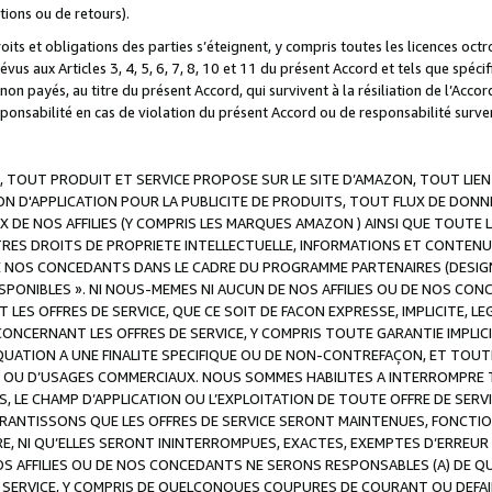
ations ou de retours).
droits et obligations des parties s’éteignent, y compris toutes les licences oc
révus aux Articles 3, 4, 5, 6, 7, 8, 10 et 11 du présent Accord et tels que sp
n payés, au titre du présent Accord, qui survivent à la résiliation de l’Accord
onsabilité en cas de violation du présent Accord ou de responsabilité survenu
, TOUT PRODUIT ET SERVICE PROPOSE SUR LE SITE D’AMAZON, TOUT LIEN
 D'APPLICATION POUR LA PUBLICITE DE PRODUITS, TOUT FLUX DE DONN
DE NOS AFFILIES (Y COMPRIS LES MARQUES AMAZON ) AINSI QUE TOUTE L
RES DROITS DE PROPRIETE INTELLECTUELLE, INFORMATIONS ET CONTENU
DE NOS CONCEDANTS DANS LE CADRE DU PROGRAMME PARTENAIRES (DESIG
E DISPONIBLES ». NI NOUS-MEMES NI AUCUN DE NOS AFFILIES OU DE NOS
LES OFFRES DE SERVICE, QUE CE SOIT DE FACON EXPRESSE, IMPLICITE, L
CERNANT LES OFFRES DE SERVICE, Y COMPRIS TOUTE GARANTIE IMPLICIT
QUATION A UNE FINALITE SPECIFIQUE OU DE NON-CONTREFAÇON, ET TOUTE
 OU D’USAGES COMMERCIAUX. NOUS SOMMES HABILITES A INTERROMPRE TO
S, LE CHAMP D’APPLICATION OU L’EXPLOITATION DE TOUTE OFFRE DE SER
ARANTISSONS QUE LES OFFRES DE SERVICE SERONT MAINTENUES, FONCTIO
ERE, NI QU’ELLES SERONT ININTERROMPUES, EXACTES, EXEMPTES D’ER
S AFFILIES OU DE NOS CONCEDANTS NE SERONS RESPONSABLES (A) DE QU
E SERVICE, Y COMPRIS DE QUELCONQUES COUPURES DE COURANT OU DEFAI