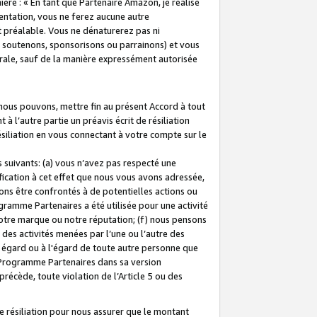
ière : « En tant que Partenaire Amazon, je réalise
mentation, vous ne ferez aucune autre
 préalable. Vous ne dénaturerez pas ni
s soutenons, sponsorisons ou parrainons) et vous
orale, sauf de la manière expressément autorisée
 nous pouvons, mettre fin au présent Accord à tout
à l’autre partie un préavis écrit de résiliation
ésiliation en vous connectant à votre compte sur le
 suivants: (a) vous n’avez pas respecté une
fication à cet effet que nous vous avons adressée,
ns être confrontés à de potentielles actions ou
gramme Partenaires a été utilisée pour une activité
notre marque ou notre réputation; (f) nous pensons
des activités menées par l’une ou l’autre des
 égard ou à l'égard de toute autre personne que
u Programme Partenaires dans sa version
 précède, toute violation de l’Article 5 ou des
 résiliation pour nous assurer que le montant