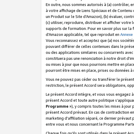
En outre, nous sommes autorisés à (a) contrôler, en
à votre affichage de Liens Spéciaux et de Contenu d
un Produit sur le Site d’Amazon), (b) évaluer, contr
(c) utiliser, reproduire, distribuer et afficher vo
supports de formation. Pour en savoir plus sur la
d’Amazon applicable, tel que reproduit en
Annexe
Vous reconnaissez et acceptez que (a) nos sociétés
pouvant différer de celles contenues dans le prése
ou des applications similaires ou concurrents avec 
constituera pas une renonciation à notre droit d’im
ou mises à jour que nous pourrions mettre en pla
pourront être mises en place, prises ou données à n
Vous ne pouvez pas céder ou transférer le présent 
restriction, le présent Accord sera obligatoire, op
Le présent Accord intègre, et vous vous engagez à r
présent Accord et toute autre politique s’appliqu
Programme
»), y compris toutes les mises à jour
présent Accord prévaut. En cas de contradiction e
marketing d’affiliation séparé, ce dernier prévaut
entre vous et nous concernant le Programme Partena
Chaque fois qu’ils sont utilisés dans le présent Ac