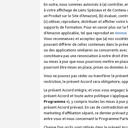
En outre, nous sommes autorisés à (a) contrôler, en
à votre affichage de Liens Spéciaux et de Contenu d
un Produit sur le Site d’Amazon), (b) évaluer, contr
(c) utiliser, reproduire, distribuer et afficher vo
supports de formation. Pour en savoir plus sur la
d’Amazon applicable, tel que reproduit en
Annexe
Vous reconnaissez et acceptez que (a) nos sociétés
pouvant différer de celles contenues dans le prése
ou des applications similaires ou concurrents avec 
constituera pas une renonciation à notre droit d’im
ou mises à jour que nous pourrions mettre en pla
pourront être mises en place, prises ou données à n
Vous ne pouvez pas céder ou transférer le présent 
restriction, le présent Accord sera obligatoire, op
Le présent Accord intègre, et vous vous engagez à r
présent Accord et toute autre politique s’appliqu
Programme
»), y compris toutes les mises à jour
présent Accord prévaut. En cas de contradiction e
marketing d’affiliation séparé, ce dernier prévaut
entre vous et nous concernant le Programme Partena
Chaque fois qu’ils sont utilisés dans le présent Ac