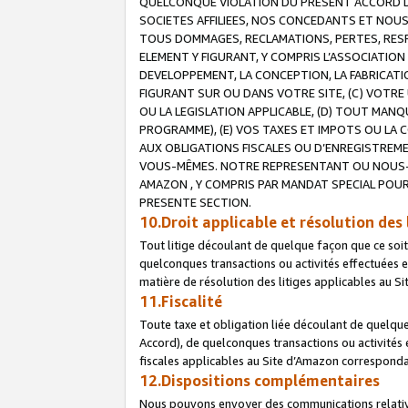
QUELCONQUE VIOLATION DU PRESENT ACCORD DE
SOCIETES AFFILIEES, NOS CONCEDANTS ET NOUS
TOUS DOMMAGES, RECLAMATIONS, PERTES, RESPO
ELEMENT Y FIGURANT, Y COMPRIS L’ASSOCIATION
DEVELOPPEMENT, LA CONCEPTION, LA FABRICATI
FIGURANT SUR OU DANS VOTRE SITE, (C) VOTRE 
OU LA LEGISLATION APPLICABLE, (D) TOUT MA
PROGRAMME), (E) VOS TAXES ET IMPOTS OU LA 
AUX OBLIGATIONS FISCALES OU D’ENREGISTREME
VOUS-MÊMES. NOTRE REPRESENTANT OU NOUS-
AMAZON , Y COMPRIS PAR MANDAT SPECIAL POUR
PRESENTE SECTION.
10.Droit applicable et résolution des 
Tout litige découlant de quelque façon que ce soi
quelconques transactions ou activités effectuées en
matière de résolution des litiges applicables au S
11.Fiscalité
Toute taxe et obligation liée découlant de quelqu
Accord), de quelconques transactions ou activités e
fiscales applicables au Site d’Amazon corresponda
12.Dispositions complémentaires
Nous pouvons envoyer des communications relatives