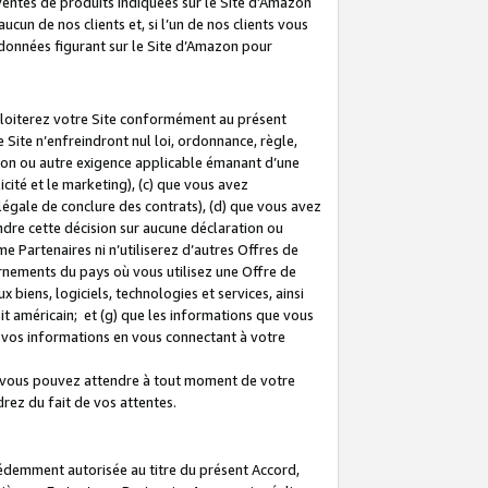
 ventes de produits indiquées sur le Site d’Amazon
cun de nos clients et, si l’un de nos clients vous
rdonnées figurant sur le Site d’Amazon pour
ploiterez votre Site conformément au présent
 Site n’enfreindront nul loi, ordonnance, règle,
ision ou autre exigence applicable émanant d’une
ité et le marketing), (c) que vous avez
égale de conclure des contrats), (d) que vous avez
dre cette décision sur aucune déclaration ou
 Partenaires ni n’utiliserez d’autres Offres de
ernements du pays où vous utilisez une Offre de
 biens, logiciels, technologies et services, ainsi
oit américain; et (g) que les informations que vous
vos informations en vous connectant à votre
e vous pouvez attendre à tout moment de votre
rez du fait de vos attentes.
cédemment autorisée au titre du présent Accord,