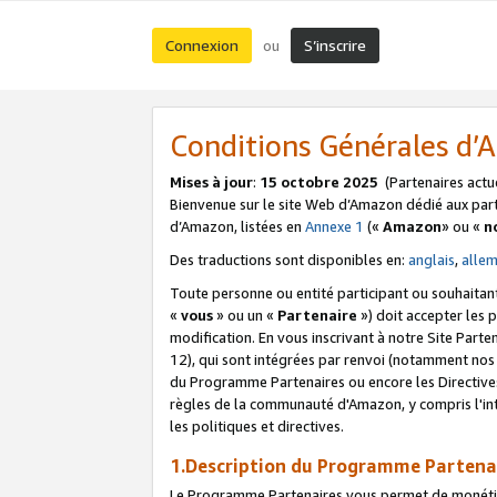
Connexion
S’inscrire
ou
Conditions Générales d
Mises à jour
:
15 octobre 2025
(Partenaires actu
Bienvenue sur le site Web d’Amazon dédié aux part
d’Amazon, listées en
Annexe 1
(«
Amazon
» ou «
n
Des traductions sont disponibles en:
anglais
,
alle
Toute personne ou entité participant ou souhaitan
«
vous
» ou un «
Partenaire
») doit accepter les
modification. En vous inscrivant à notre Site Parte
12), qui sont intégrées par renvoi (notamment no
du Programme Partenaires ou encore les Directive
règles de la communauté d'Amazon, y compris l'int
les politiques et directives.
1.Description du Programme Partena
Le Programme Partenaires vous permet de monétiser 