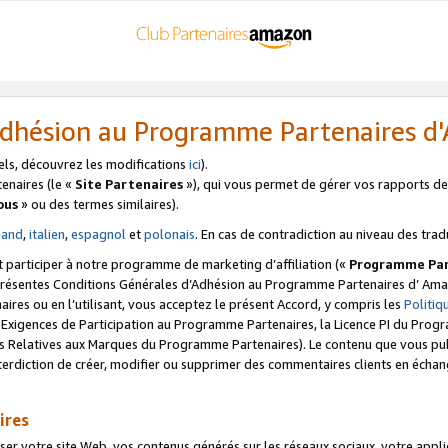
’Adhésion au Programme Partenaires 
els, découvrez les modifications
ici
).
enaires (le «
Site Partenaires
»), qui vous permet de gérer vos rapports de 
ous
» ou des termes similaires).
mand
,
italien
,
espagnol
et
polonais
. En cas de contradiction au niveau des trad
t participer à notre programme de marketing d’affiliation («
Programme Par
 présentes Conditions Générales d’Adhésion au Programme Partenaires d’ Ama
naires ou en l’utilisant, vous acceptez le présent Accord, y compris les
Politi
s Exigences de Participation au Programme Partenaires, la Licence PI du Pr
s Relatives aux Marques du Programme Partenaires). Le contenu que vous publ
erdiction de créer, modifier ou supprimer des commentaires clients en échan
ires
votre site Web, vos contenus générés sur les réseaux sociaux, votre applicati