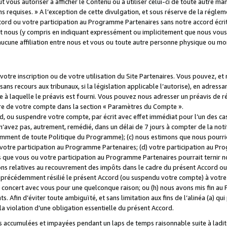
 vous autoriser à afficher le Contenu ou à utiliser celui-ci de toute autre man
ns requises. » A l’exception de cette divulgation, et sous réserve de la régle
rd ou votre participation au Programme Partenaires sans notre accord écrit
s et nous (y compris en indiquant expressément ou implicitement que nous vou
d'aucune affiliation entre nous et vous ou toute autre personne physique ou m
tre inscription ou de votre utilisation du Site Partenaires. Vous pouvez, et
 recours aux tribunaux, si la législation applicable l’autorise), en adressant 
e à laquelle le préavis est fourni. Vous pouvez nous adresser un préavis de r
ture de votre compte dans la section « Paramètres du Compte ».
, ou suspendre votre compte, par écrit avec effet immédiat pour l’un des cas
 n’avez pas, autrement, remédié, dans un délai de 7 jours à compter de la noti
tamment de toute Politique du Programme); (c) nous estimons que nous pourrio
votre participation au Programme Partenaires; (d) votre participation au Pro
ns que vous ou votre participation au Programme Partenaires pourrait ternir 
ons relatives au recouvrement des impôts dans le cadre du présent Accord ou 
s précédemment résilié le présent Accord (ou suspendu votre compte) à votre
de concert avec vous pour une quelconque raison; ou (h) nous avons mis fin a
. Afin d’éviter toute ambiguïté, et sans limitation aux fins de l’alinéa (a) qui
violation d’une obligation essentielle du présent Accord.
accumulées et impayées pendant un laps de temps raisonnable suite à ladite