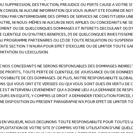
OU SUPPRESSION, DESTRUCTION, PREJUDICE OU PERTE CAUSE A VOTRE SI
 CONSEIL NI AUCUNE INFORMATION QUI VOUS AURAIT ETE FOURNI DE N
ENU PAR L’INTERMEDIAIRE DES OFFRES DE SERVICES NE CONSTITUERA U
OUTRE, NI NOUS-MÊMES NI AUCUN DE NOS AFFILIES OU CONCEDANTS NE
MENT OU DE QUELCONQUES DOMMAGES ET INTERETS DECOULANT (X) D'
DE CLIENTELE OU D'AUTRES BENEFICES, (Y) DE QUELCONQUES INVESTISS
 AU PROGRAMME PARTENAIRES OU (Z) DE TOUTE RESILIATION OU SUSPENS
ENTE SECTION 7 N'AURA POUR EFFET D'EXCLURE OU DE LIMITER TOUTE G
IMITATION OU L’EXCLUSION.
 DE NOS CONCEDANTS NE SERONS RESPONSABLES DES DOMMAGES INDIRECTS
DE PROFITS, TOUTE PERTE DE CLIENTELE, DE JOUISSANCE OU DE DONNEE
POSSIBILITE DE CES DOMMAGES. DE PLUS, NOTRE RESPONSABILITE GLOBA
ONS QUI VOUS ONT ETE VERSEES OU QUI VOUS SONT DUES EN VERTU DE
 EST INTERVENU L’EVENEMENT QUI A DONNE LIEU A LA DEMANDE DE RESP
OURS EN EQUITE, Y COMPRIS LE DROIT A DEMANDER l'EXECUTION FORCEE
UNE DISPOSITION DU PRESENT PARAGRAPHE N'A POUR EFFET DE LIMITER T
ON EN VIGUEUR, NOUS DECLINONS TOUTE RESPONSABILITE POUR TOUTES 
’EXPLOITATION DE VOTRE SITE (Y COMPRIS VOTRE UTILISATION D'UNE QUE