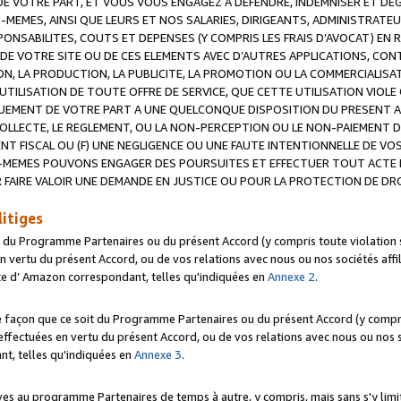
 VOTRE PART, ET VOUS VOUS ENGAGEZ A DEFENDRE, INDEMNISER ET DE
-MEMES, AINSI QUE LEURS ET NOS SALARIES, DIRIGEANTS, ADMINISTRAT
NSABILITES, COUTS ET DEPENSES (Y COMPRIS LES FRAIS D’AVOCAT) EN R
 DE VOTRE SITE OU DE CES ELEMENTS AVEC D’AUTRES APPLICATIONS, CONT
ON, LA PRODUCTION, LA PUBLICITE, LA PROMOTION OU LA COMMERCIALIS
UTILISATION DE TOUTE OFFRE DE SERVICE, QUE CETTE UTILISATION VIOL
NQUEMENT DE VOTRE PART A UNE QUELCONQUE DISPOSITION DU PRESENT 
COLLECTE, LE REGLEMENT, OU LA NON-PERCEPTION OU LE NON-PAIEMENT 
NT FISCAL OU (F) UNE NEGLIGENCE OU UNE FAUTE INTENTIONNELLE DE V
MEMES POUVONS ENGAGER DES POURSUITES ET EFFECTUER TOUT ACTE 
 FAIRE VALOIR UNE DEMANDE EN JUSTICE OU POUR LA PROTECTION DE DR
litiges
t du Programme Partenaires ou du présent Accord (y compris toute violation
 vertu du présent Accord, ou de vos relations avec nous ou nos sociétés affili
ite d’ Amazon correspondant, telles qu'indiquées en
Annexe 2
.
e façon que ce soit du Programme Partenaires ou du présent Accord (y compr
ffectuées en vertu du présent Accord, ou de vos relations avec nous ou nos soc
nt, telles qu'indiquées en
Annexe 3
.
 au programme Partenaires de temps à autre, y compris, mais sans s'y limite