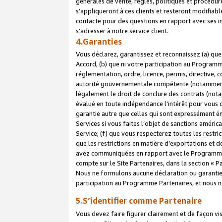
générales de vente, règles, politiques et procédure
s’appliqueront à ces clients et resteront modifiabl
contacte pour des questions en rapport avec ses in
s’adresser à notre service client.
4.Garanties
Vous déclarez, garantissez et reconnaissez (a) qu
Accord, (b) que ni votre participation au Programme
réglementation, ordre, licence, permis, directive,
autorité gouvernementale compétente (notamment le
légalement le droit de conclure des contrats (not
évalué en toute indépendance l’intérêt pour vous 
garantie autre que celles qui sont expressément én
Services si vous faites l’objet de sanctions amér
Service; (f) que vous respecterez toutes les restri
que les restrictions en matière d’exportations et d
avez communiquées en rapport avec le Programme P
compte sur le Site Partenaires, dans la section «
Nous ne formulons aucune déclaration ou garantie
participation au Programme Partenaires, et nous n
5.S’identifier comme Partenaire
Vous devez faire figurer clairement et de façon vi