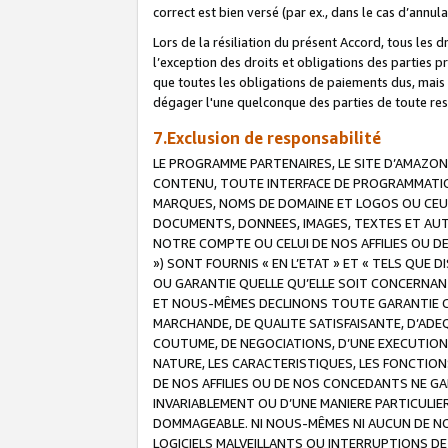
correct est bien versé (par ex., dans le cas d’annul
Lors de la résiliation du présent Accord, tous les 
l’exception des droits et obligations des parties p
que toutes les obligations de paiements dus, mais no
dégager l'une quelconque des parties de toute resp
7.Exclusion de responsabilité
LE PROGRAMME PARTENAIRES, LE SITE D’AMAZON
CONTENU, TOUTE INTERFACE DE PROGRAMMATION
MARQUES, NOMS DE DOMAINE ET LOGOS OU CEUX 
DOCUMENTS, DONNEES, IMAGES, TEXTES ET AUT
NOTRE COMPTE OU CELUI DE NOS AFFILIES OU 
») SONT FOURNIS « EN L’ETAT » ET « TELS QU
OU GARANTIE QUELLE QU’ELLE SOIT CONCERNANT 
ET NOUS-MÊMES DECLINONS TOUTE GARANTIE CON
MARCHANDE, DE QUALITE SATISFAISANTE, D’ADE
COUTUME, DE NEGOCIATIONS, D’UNE EXECUTION
NATURE, LES CARACTERISTIQUES, LES FONCTION
DE NOS AFFILIES OU DE NOS CONCEDANTS NE G
INVARIABLEMENT OU D’UNE MANIERE PARTICULI
DOMMAGEABLE. NI NOUS-MÊMES NI AUCUN DE NO
LOGICIELS MALVEILLANTS OU INTERRUPTIONS D