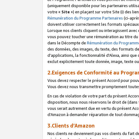
(uniquement disponible pour les partenaires utilis
votre «
Site
») en plaçant sur votre Site (i) des li
Rémunération du Programme Partenaires
(ci-aprè
doivent utiliser correctement les formats spéciaux
Lorsque nos clients cliquent ou interagissent avec
vous pouvez toucher une rémunération au titre du p
dans le Décompte de
Rémunération du Programme
des données, des images, du texte, des formats de 
d’applications, la fonctionnalité d'Alexa, ainsi q
exclut explicitement toute donnée, image, texte ou
2.Exigences de Conformité au Progr
Vous devez respecter le présent Accord pour pouv
Vous devez nous transmettre promptement toutes 
En cas de violation de votre part du présent Accor
disposition, nous nous réservons le droit de (dans
vous serait autrement due en vertu du présent Accor
d’Amazon à demander réparation de tout dommag
3.Clients d’Amazon
Nos clients ne deviennent pas vos clients du fait 