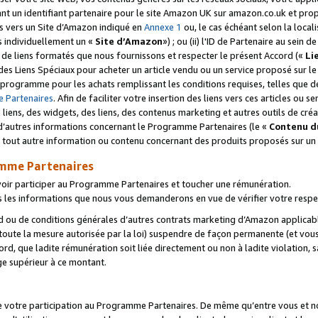
ant un identifiant partenaire pour le site Amazon UK sur amazon.co.uk et pro
ens vers un Site d’Amazon indiqué en
Annexe 1
ou, le cas échéant selon la local
s individuellement un «
Site d’Amazon
») ; ou (ii) l'ID de Partenaire au sein de
 de liens formatés que nous fournissons et respecter le présent Accord («
Li
 des Liens Spéciaux pour acheter un article vendu ou un service proposé sur l
rogramme pour les achats remplissant les conditions requises, telles que dét
 Partenaires
. Afin de faciliter votre insertion des liens vers ces articles ou
liens, des widgets, des liens, des contenus marketing et autres outils de cré
ue d’autres informations concernant le Programme Partenaires (le «
Contenu d
 tout autre information ou contenu concernant des produits proposés sur un s
amme Partenaires
oir participer au Programme Partenaires et toucher une rémunération.
les informations que nous vous demanderons en vue de vérifier votre respe
d ou de conditions générales d’autres contrats marketing d’Amazon applicable
 toute la mesure autorisée par la loi) suspendre de façon permanente (et vou
d, que ladite rémunération soit liée directement ou non à ladite violation, s
e supérieur à ce montant.
de votre participation au Programme Partenaires. De même qu’entre vous et nou