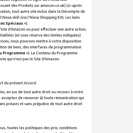
posant des Produits sur amazon.co.uk) (ci-après
isation, tout autre site inclus dans le Décompte de
 l'Alexa skill (via l'Alexa Shopping Kit). Les liens
ens Spéciaux
»).
e Site d’Amazon ou pour effectuer une autre action,
aillées (et sous réserve des limites indiquées)
 services, nous pouvons mettre à votre disposition
ation de liens, des interfaces de programmation
u Programme
»). Le Contenu du Programme
ite qui n’est pas le Site d’Amazon.
ct du présent Accord.
s, en sus de tout autre droit ou recours à notre
s acceptez de renoncer à) toute rémunération qui
ans préavis et sans préjudice de tout autre droit
s, toutes les politiques des prix, conditions