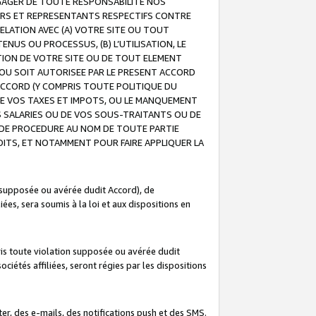
GAGER DE TOUTE RESPONSABILITE NOS
EURS ET REPRESENTANTS RESPECTIFS CONTRE
ELATION AVEC (A) VOTRE SITE OU TOUT
ENUS OU PROCESSUS, (B) L’UTILISATION, LE
ATION DE VOTRE SITE OU DE TOUT ELEMENT
E OU SOIT AUTORISEE PAR LE PRESENT ACCORD
ACCORD (Y COMPRIS TOUTE POLITIQUE DU
DE VOS TAXES ET IMPOTS, OU LE MANQUEMENT
OS SALARIES OU DE VOS SOUS-TRAITANTS OU DE
DE PROCEDURE AU NOM DE TOUTE PARTIE
OITS, ET NOTAMMENT POUR FAIRE APPLIQUER LA
 supposée ou avérée dudit Accord), de
ées, sera soumis à la loi et aux dispositions en
is toute violation supposée ou avérée dudit
iétés affiliées, seront régies par les dispositions
r, des e-mails, des notifications push et des SMS.