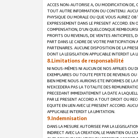
ACCES NON-AUTORISE A, OU MODIFICATION DE, 
TOUT AUTRE INFORMATION OU CONTENU. AUCUN
PHYSIQUE OU MORALE OU QUE VOUS AURIEZ OBT
EXPRESSEMENT DANS LE PRESENT ACCORD. EN 
COMPENSATION, D’UN QUELCONQUE REMBOURSE
PROFITS OU REVENUS, DE VENTES ANTICIPEES, 
PART DANS LE CADRE DE VOTRE PARTICIPATION
PARTENAIRES. AUCUNE DISPOSITION DE LA PRES
DONT LA LEGISLATION APPLICABLE INTERDIT LA L
8.Limitations de responsabilité
NI NOUS-MÊMES NI AUCUN DE NOS AFFILIES OU
EXEMPLAIRES OU TOUTE PERTE DE REVENUS OU 
BIEN MEME NOUS AURIONS ETE INFORMES DE LA 
N’EXCEDERA PAS LA TOTALITE DES REMUNERATI
PRECEDANT IMMEDIATEMENT LA DATE A LAQUELLE
PAR LE PRESENT ACCORD A TOUT DROIT OU REC
EQUITE EN LIEN AVEC LE PRESENT ACCORD. AUC
APPLICABLE INTERDIT LA LIMITATION.
9.Indemnisation
DANS LA MESURE AUTORISEE PAR LA LEGISLATI
INDIRECT AVEC LA CREATION, LE MAINTIEN OU L