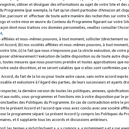
registrer, utiliser et divulguer des informations au sujet de votre Site et des
u Programme (par exemple, le fait qu’un client particulier d'Amazon ait cliqu
ôler, parcourir et effectuer de toute autre manière des recherches sur votre Si
tre logo et votre mise en œuvre du Contenu du Programme figurant sur votre Si
 façon dont nous traitons vos données personnelles, veuillez consulter l’Acc
 4
,
 affiliées et nous-mêmes pouvons, à tout moment, solliciter (directement ou 
nt Accord, (b) nos sociétés affiliées et nous-mêmes pouvons, à tout moment, 
votre Site, (c) le fait que nous n’imposions pas la stricte exécution, de votre
poser ultérieurement l’exécution de ladite disposition ou de toute autre disp
ce, toutes mesures que nous pourrions prendre et toutes approbations que n
otre seule discrétion, et ne seront valables que si elles sont confirmées par 
Accord, du fait de la loi ou pour toute autre cause, sans notre accord exprès 
posable et exécutoire à l’égard des parties, de leurs successeurs et ayants dro
especter, la dernière version de toutes les politiques, annexes, spécification
ant aux outils, sous-programmes et fonctions mis à votre disposition par le 
 ponctuelles des Politiques du Programme. En cas de contradiction entre le p
ntre le présent Accord et l’accord que vous avez conclu avec une société aff
 pour le programme séparé. Le présent Accord (y compris les Politiques du Pr
ires, et il supplante tous les accords et discussions antérieurs.
cord, les termes « inclut/incluent », « y compris », « notamment » et « par e