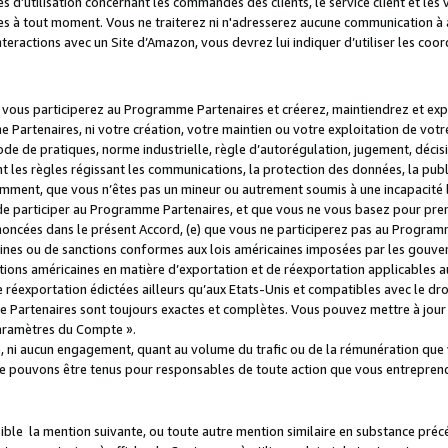
s d’utilisation concernant les commandes des clients, le service client et les
es à tout moment. Vous ne traiterez ni n'adresserez aucune communication à au
teractions avec un Site d’Amazon, vous devrez lui indiquer d’utiliser les coo
e vous participerez au Programme Partenaires et créerez, maintiendrez et ex
 Partenaires, ni votre création, votre maintien ou votre exploitation de votre
 code de pratiques, norme industrielle, règle d’autorégulation, jugement, déc
s règles régissant les communications, la protection des données, la public
amment, que vous n’êtes pas un mineur ou autrement soumis à une incapacité l
de participer au Programme Partenaires, et que vous ne vous basez pour pren
oncées dans le présent Accord, (e) que vous ne participerez pas au Programme
icaines ou de sanctions conformes aux lois américaines imposées par les gouv
ctions américaines en matière d’exportation et de réexportation applicables aux
e réexportation édictées ailleurs qu’aux Etats-Unis et compatibles avec le dr
artenaires sont toujours exactes et complètes. Vous pouvez mettre à jour 
 Paramètres du Compte ».
, ni aucun engagement, quant au volume du trafic ou de la rémunération qu
e pouvons être tenus pour responsables de toute action que vous entreprend
sible la mention suivante, ou toute autre mention similaire en substance pré