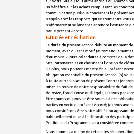
sur votre Site ou tout autre endroit où Amazon peut
un bénéfice sur les achats remplissant les conditio
communication publique concernant le présent Acco
n’enjoliverez les rapports qui existent entre vou
n’affirmerez ni ne laisserez entendre l'existence 
par le présent Accord.
6.Durée et résiliation
La durée du présent Accord débute au moment de vo
moment, avec ou sans motif (automatiquement et sans
d’au moins 7 jours calendaires à compter de la dat
Site Partenaires et en choisissant l’option de clô
De plus, nous pouvons mettre fin au présent Accord
obligation essentielle du présent Accord; (b) vous
à toute autre violation du présent Contrat (et no
mises en œuvre de notre responsabilité du fait de 
dolosive, frauduleuse ou illégale; (e) nous penso
être soumis ou pouvoir être soumis à des obligati
parties en vertu du présent Accord; (g) nous avon
nous considérons être votre affiliée ou agissant 
habituellement mise à la disposition des participants
Politiques du Programme sera considérée comme la 
Nous sommes à même de retenir les rémunérations 