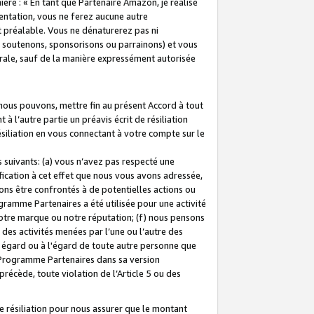
ière : « En tant que Partenaire Amazon, je réalise
mentation, vous ne ferez aucune autre
 préalable. Vous ne dénaturerez pas ni
s soutenons, sponsorisons ou parrainons) et vous
orale, sauf de la manière expressément autorisée
 nous pouvons, mettre fin au présent Accord à tout
à l’autre partie un préavis écrit de résiliation
ésiliation en vous connectant à votre compte sur le
 suivants: (a) vous n’avez pas respecté une
fication à cet effet que nous vous avons adressée,
ns être confrontés à de potentielles actions ou
gramme Partenaires a été utilisée pour une activité
notre marque ou notre réputation; (f) nous pensons
des activités menées par l’une ou l’autre des
 égard ou à l'égard de toute autre personne que
u Programme Partenaires dans sa version
 précède, toute violation de l’Article 5 ou des
 résiliation pour nous assurer que le montant