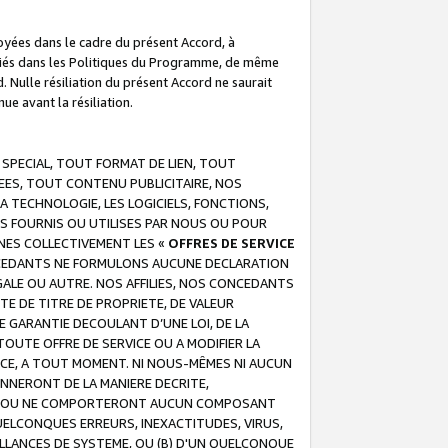
troyées dans le cadre du présent Accord, à
écifiés dans les Politiques du Programme, de même
. Nulle résiliation du présent Accord ne saurait
e avant la résiliation.
 SPECIAL, TOUT FORMAT DE LIEN, TOUT
EES, TOUT CONTENU PUBLICITAIRE, NOS
A TECHNOLOGIE, LES LOGICIELS, FONCTIONS,
S FOURNIS OU UTILISES PAR NOUS OU POUR
NES COLLECTIVEMENT LES «
OFFRES DE SERVICE
 CONCEDANTS NE FORMULONS AUCUNE DECLARATION
EGALE OU AUTRE. NOS AFFILIES, NOS CONCEDANTS
E DE TITRE DE PROPRIETE, DE VALEUR
 GARANTIE DECOULANT D’UNE LOI, DE LA
UTE OFFRE DE SERVICE OU A MODIFIER LA
VICE, A TOUT MOMENT. NI NOUS-MÊMES NI AUCUN
NNERONT DE LA MANIERE DECRITE,
REUR OU NE COMPORTERONT AUCUN COMPOSANT
ELCONQUES ERREURS, INEXACTITUDES, VIRUS,
LLANCES DE SYSTEME, OU (B) D'UN QUELCONQUE