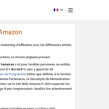
d'Amazon
marketing d’affiliation avec les différentes entités
uctions, la version anglaise prévaut.
tenaires
» et pour lesdites personnes ou entités,
zon (l’«
Accord
») sans y apporter de
ques du Programme
(telles que définies à la Section
ogramme Partenaires, le Décompte de Rémunération
iez sur le site Web Amazon.fr doit respecter les
ge d'une compensation. Veuillez lire attentivement
on logicielle en ligne ou l'Alexa skill