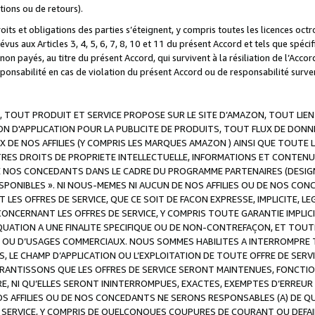
ations ou de retours).
droits et obligations des parties s’éteignent, y compris toutes les licences oc
révus aux Articles 3, 4, 5, 6, 7, 8, 10 et 11 du présent Accord et tels que sp
n payés, au titre du présent Accord, qui survivent à la résiliation de l’Accord
onsabilité en cas de violation du présent Accord ou de responsabilité survenu
, TOUT PRODUIT ET SERVICE PROPOSE SUR LE SITE D’AMAZON, TOUT LIEN
 D'APPLICATION POUR LA PUBLICITE DE PRODUITS, TOUT FLUX DE DONN
DE NOS AFFILIES (Y COMPRIS LES MARQUES AMAZON ) AINSI QUE TOUTE L
RES DROITS DE PROPRIETE INTELLECTUELLE, INFORMATIONS ET CONTENU
DE NOS CONCEDANTS DANS LE CADRE DU PROGRAMME PARTENAIRES (DESIG
E DISPONIBLES ». NI NOUS-MEMES NI AUCUN DE NOS AFFILIES OU DE NOS
LES OFFRES DE SERVICE, QUE CE SOIT DE FACON EXPRESSE, IMPLICITE, L
CERNANT LES OFFRES DE SERVICE, Y COMPRIS TOUTE GARANTIE IMPLICIT
QUATION A UNE FINALITE SPECIFIQUE OU DE NON-CONTREFAÇON, ET TOUTE
 OU D’USAGES COMMERCIAUX. NOUS SOMMES HABILITES A INTERROMPRE TO
S, LE CHAMP D’APPLICATION OU L’EXPLOITATION DE TOUTE OFFRE DE SER
ARANTISSONS QUE LES OFFRES DE SERVICE SERONT MAINTENUES, FONCTIO
ERE, NI QU’ELLES SERONT ININTERROMPUES, EXACTES, EXEMPTES D’ER
S AFFILIES OU DE NOS CONCEDANTS NE SERONS RESPONSABLES (A) DE QU
E SERVICE, Y COMPRIS DE QUELCONQUES COUPURES DE COURANT OU DEFAI