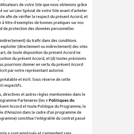
 utilisateurs de votre Site que nous obtenons grâce
é sur un Lien Spécial de votre Site avant d’acheter
te afin de vérifier le respect du présent Accord, et
te à titre d’exemples de bonnes pratiques sur nos
ord de protection des données personnelles
indirectement) du trafic dans des conditions
exploiter (directement ou indirectement) des sites
 part, de toute disposition du présent Accord ne
osition du présent Accord, et (d) toutes précisions
ous pourrions donner en vertu du présent Accord
écrit par notre représentant autorisé.
préalable et écrit. Sous réserve de cette
it respectifs.
s, directives et autres règles mentionnées dans le
programme Partenaires (les «
Politiques du
résent Accord et toute Politique du Programme, le
iliée d’Amazon dans le cadre d’un programme de
ogramme) constitue l’intégralité du contrat passé
xemple » sont employés et s'entendent sans