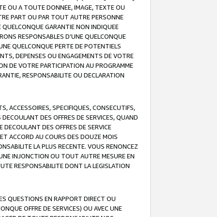
TE OU A TOUTE DONNEE, IMAGE, TEXTE OU
OTRE PART OU PAR TOUT AUTRE PERSONNE
NE QUELCONQUE GARANTIE NON INDIQUEE
 SERONS RESPONSABLES D’UNE QUELCONQUE
UNE QUELCONQUE PERTE DE POTENTIELS
EMENTS, DEPENSES OU ENGAGEMENTS DE VOTRE
ION DE VOTRE PARTICIPATION AU PROGRAMME
ARANTIE, RESPONSABILITE OU DECLARATION
, ACCESSOIRES, SPECIFIQUES, CONSECUTIFS,
S DECOULANT DES OFFRES DE SERVICES, QUAND
LE DECOULANT DES OFFRES DE SERVICE
 CET ACCORD AU COURS DES DOUZE MOIS
ONSABILITE LA PLUS RECENTE. VOUS RENONCEZ
, UNE INJONCTION OU TOUT AUTRE MESURE EN
OUTE RESPONSABILITE DONT LA LEGISLATION
LES QUESTIONS EN RAPPORT DIRECT OU
LCONQUE OFFRE DE SERVICES) OU AVEC UNE