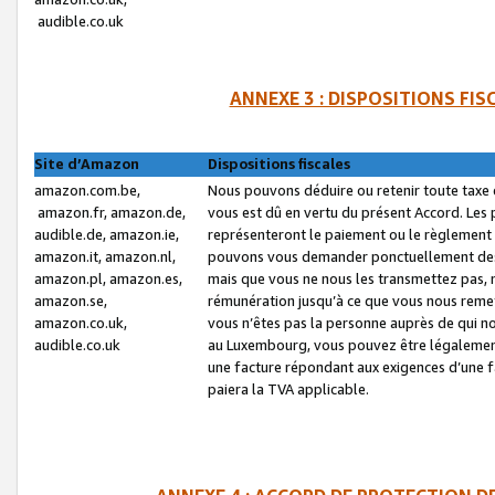
audible.co.uk
ANNEXE 3 : DISPOSITIONS FI
Site d’Amazon
Dispositions fiscales
amazon.com.be,
Nous pouvons déduire ou retenir toute taxe 
amazon.fr, amazon.de,
vous est dû en vertu du présent Accord. Les 
audible.de, amazon.ie,
représenteront le paiement ou le règlement 
amazon.it, amazon.nl,
pouvons vous demander ponctuellement des r
amazon.pl, amazon.es,
mais que vous ne nous les transmettez pas, n
amazon.se,
rémunération jusqu’à ce que vous nous reme
amazon.co.uk,
vous n’êtes pas la personne auprès de qui no
audible.co.uk
au Luxembourg, vous pouvez être légalement 
une facture répondant aux exigences d’une 
paiera la TVA applicable.