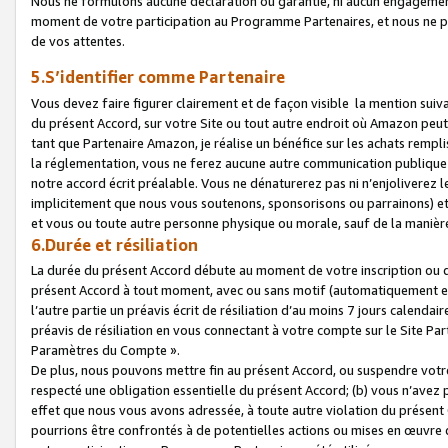
Nous ne formulons aucune déclaration ou garantie, ni aucun engagemen
moment de votre participation au Programme Partenaires, et nous ne p
de vos attentes.
5.S’identifier comme Partenaire
Vous devez faire figurer clairement et de façon visible la mention sui
du présent Accord, sur votre Site ou tout autre endroit où Amazon peut vo
tant que Partenaire Amazon, je réalise un bénéfice sur les achats remplis
la réglementation, vous ne ferez aucune autre communication publique
notre accord écrit préalable. Vous ne dénaturerez pas ni n’enjoliverez 
implicitement que nous vous soutenons, sponsorisons ou parrainons) et v
et vous ou toute autre personne physique ou morale, sauf de la manièr
6.Durée et résiliation
La durée du présent Accord débute au moment de votre inscription ou de
présent Accord à tout moment, avec ou sans motif (automatiquement et sa
l’autre partie un préavis écrit de résiliation d’au moins 7 jours calenda
préavis de résiliation en vous connectant à votre compte sur le Site Par
Paramètres du Compte ».
De plus, nous pouvons mettre fin au présent Accord, ou suspendre votre 
respecté une obligation essentielle du présent Accord; (b) vous n’avez p
effet que nous vous avons adressée, à toute autre violation du présen
pourrions être confrontés à de potentielles actions ou mises en œuvre 