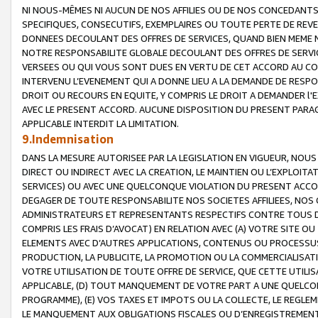
NI NOUS-MÊMES NI AUCUN DE NOS AFFILIES OU DE NOS CONCEDANT
SPECIFIQUES, CONSECUTIFS, EXEMPLAIRES OU TOUTE PERTE DE REVE
DONNEES DECOULANT DES OFFRES DE SERVICES, QUAND BIEN MEME N
NOTRE RESPONSABILITE GLOBALE DECOULANT DES OFFRES DE SERVI
VERSEES OU QUI VOUS SONT DUES EN VERTU DE CET ACCORD AU CO
INTERVENU L’EVENEMENT QUI A DONNE LIEU A LA DEMANDE DE RESP
DROIT OU RECOURS EN EQUITE, Y COMPRIS LE DROIT A DEMANDER l'
AVEC LE PRESENT ACCORD. AUCUNE DISPOSITION DU PRESENT PARAG
APPLICABLE INTERDIT LA LIMITATION.
9.Indemnisation
DANS LA MESURE AUTORISEE PAR LA LEGISLATION EN VIGUEUR, NO
DIRECT OU INDIRECT AVEC LA CREATION, LE MAINTIEN OU L’EXPLOIT
SERVICES) OU AVEC UNE QUELCONQUE VIOLATION DU PRESENT ACCO
DEGAGER DE TOUTE RESPONSABILITE NOS SOCIETES AFFILIEES, NOS 
ADMINISTRATEURS ET REPRESENTANTS RESPECTIFS CONTRE TOUS D
COMPRIS LES FRAIS D’AVOCAT) EN RELATION AVEC (A) VOTRE SITE O
ELEMENTS AVEC D’AUTRES APPLICATIONS, CONTENUS OU PROCESSUS, (
PRODUCTION, LA PUBLICITE, LA PROMOTION OU LA COMMERCIALISAT
VOTRE UTILISATION DE TOUTE OFFRE DE SERVICE, QUE CETTE UTILI
APPLICABLE, (D) TOUT MANQUEMENT DE VOTRE PART A UNE QUELCO
PROGRAMME), (E) VOS TAXES ET IMPOTS OU LA COLLECTE, LE REGLE
LE MANQUEMENT AUX OBLIGATIONS FISCALES OU D’ENREGISTREMENT 