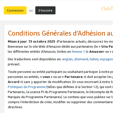
Connexion
S’inscrire
ou
Conditions Générales d’Adhésion 
Mises à jour
:
15 octobre 2025
(Partenaires actuels, découvrez les m
Bienvenue sur le site Web d’Amazon dédié aux partenaires (le «
Site P
les différentes entités d’Amazon, listées en
Annexe 1
(«
Amazon
» ou «
Des traductions sont disponibles en:
anglais
,
allemand
,
italien
,
espagno
prévaut.
Toute personne ou entité participant ou souhaitant participer à notre 
personnes ou entités, «
vous
» ou un «
Partenaire
») doit accepter le
Accord
») sans y apporter de modification. En vous inscrivant à notre Si
Politiques du Programme
(telles que définies à la Section 12), qui so
Partenaires, la Licence PI du Programme Partenaires, le Décompte de 
Marques du Programme Partenaires). Le contenu que vous publiez sur l
compris l'interdiction de créer, modifier ou supprimer des commentaires
directives.