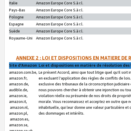
Italie
Amazon Europe Core S.à r.l.
Pays-Bas
Amazon Europe Core S.à r.l.
Pologne
Amazon Europe Core S.à r.l.
Espagne
Amazon Europe Core S.à r.l.
Suède
Amazon Europe Core S.à r.l.
Royaume-Uni
Amazon Europe Core S.à r.l.
ANNEXE 2 : LOI ET DISPOSITIONS EN MATIERE DE
Site d’Amazon
Loi et dispositions en matière de résolution des 
amazon.com.be,
Le présent Accord, ainsi que tout litige quel qu’il soi
amazon.fr,
en excluant l’application des règles de conflits de l
amazon.de,
exclusive des tribunaux de la circonscription judiciai
audible.de,
nous pouvons chercher à obtenir une injonction ou tou
amazon.ie,
violation réelle ou présumée de nos droits de proprié
amazon.it,
morale. Vous reconnaissez et acceptez en outre que n
amazon.nl,
inhabituelle, qui leur donne une valeur particulière 
amazon.pl,
des dommages et intérêts.
amazon.es,
amazon.se,
amazon.co.uk,