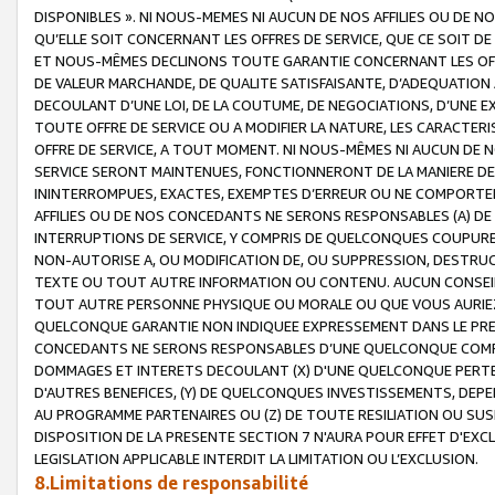
DISPONIBLES ». NI NOUS-MEMES NI AUCUN DE NOS AFFILIES OU D
QU’ELLE SOIT CONCERNANT LES OFFRES DE SERVICE, QUE CE SOIT DE
ET NOUS-MÊMES DECLINONS TOUTE GARANTIE CONCERNANT LES OFFRE
DE VALEUR MARCHANDE, DE QUALITE SATISFAISANTE, D’ADEQUATION
DECOULANT D’UNE LOI, DE LA COUTUME, DE NEGOCIATIONS, D’UNE
TOUTE OFFRE DE SERVICE OU A MODIFIER LA NATURE, LES CARACTERI
OFFRE DE SERVICE, A TOUT MOMENT. NI NOUS-MÊMES NI AUCUN DE 
SERVICE SERONT MAINTENUES, FONCTIONNERONT DE LA MANIERE DECR
ININTERROMPUES, EXACTES, EXEMPTES D’ERREUR OU NE COMPORT
AFFILIES OU DE NOS CONCEDANTS NE SERONS RESPONSABLES (A) DE
INTERRUPTIONS DE SERVICE, Y COMPRIS DE QUELCONQUES COUPURE
NON-AUTORISE A, OU MODIFICATION DE, OU SUPPRESSION, DESTRUC
TEXTE OU TOUT AUTRE INFORMATION OU CONTENU. AUCUN CONSEIL 
TOUT AUTRE PERSONNE PHYSIQUE OU MORALE OU QUE VOUS AURIEZ 
QUELCONQUE GARANTIE NON INDIQUEE EXPRESSEMENT DANS LE PRES
CONCEDANTS NE SERONS RESPONSABLES D’UNE QUELCONQUE COM
DOMMAGES ET INTERETS DECOULANT (X) D'UNE QUELCONQUE PERTE D
D'AUTRES BENEFICES, (Y) DE QUELCONQUES INVESTISSEMENTS, DEP
AU PROGRAMME PARTENAIRES OU (Z) DE TOUTE RESILIATION OU SU
DISPOSITION DE LA PRESENTE SECTION 7 N'AURA POUR EFFET D'EXC
LEGISLATION APPLICABLE INTERDIT LA LIMITATION OU L’EXCLUSION.
8.Limitations de responsabilité