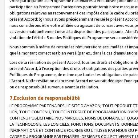
votre participation au Programme Partenaires a été utilisée pour une ac
participation au Programme Partenaires pourrait ternir notre marque ou
obligations relatives au recouvrement des impôts dans le cadre du prése
présent Accord; (g) nous avons précédemment résilié le présent Accord
nous considérons être votre affiliée ou agissant de concert avec vous 
sa version habituellement mise à la disposition des participants. Afin d’é
violation de l’Article 5 ou des Politiques du Programme sera considéré
Nous sommes à même de retenir les rémunérations accumulées et impayée
que le montant correct est bien versé (par ex., dans le cas d’annulations
Lors de la résiliation du présent Accord, tous les droits et obligations 
présent Accord, à l’exception des droits et obligations des parties prévus
Politiques du Programme, de même que toutes les obligations de paiement
l’Accord. Nulle résiliation du présent Accord ne saurait dégager l'une 
ou de responsabilité survenue avant la résiliation.
7.Exclusion de responsabilité
LE PROGRAMME PARTENAIRES, LE SITE D’AMAZON, TOUT PRODUIT ET 
LIEN, TOUT CONTENU, TOUTE INTERFACE DE PROGRAMMATION D'APP
CONTENU PUBLICITAIRE, NOS MARQUES, NOMS DE DOMAINE ET LOGOS
LA TECHNOLOGIE, LES LOGICIELS, FONCTIONS, DOCUMENTS, DONNEES
INFORMATIONS ET CONTENUS FOURNIS OU UTILISES PAR NOUS OU P
CADRE DU PROGRAMME PARTENAIRES (DESIGNES COLLECTIVEMENT LE