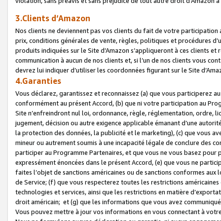
violation, sans préavis et sans préjudice de tout autre droit d’Amazo
3.Clients d’Amazon
Nos clients ne deviennent pas vos clients du fait de votre participati
prix, conditions générales de vente, règles, politiques et procédures d’u
produits indiquées sur le Site d’Amazon s’appliqueront à ces clients et
communication à aucun de nos clients et, si l’un de nos clients vous co
devrez lui indiquer d’utiliser les coordonnées figurant sur le Site d’Ama
4.Garanties
Vous déclarez, garantissez et reconnaissez (a) que vous participerez a
conformément au présent Accord, (b) que ni votre participation au Prog
Site n’enfreindront nul loi, ordonnance, règle, réglementation, ordre, li
jugement, décision ou autre exigence applicable émanant d’une autori
la protection des données, la publicité et le marketing), (c) que vous 
mineur ou autrement soumis à une incapacité légale de conclure des con
participer au Programme Partenaires, et que vous ne vous basez pour pr
expressément énoncées dans le présent Accord, (e) que vous ne particip
faites l’objet de sanctions américaines ou de sanctions conformes aux 
de Service; (f) que vous respecterez toutes les restrictions américaines
technologies et services, ainsi que les restrictions en matière d’exporta
droit américain; et (g) que les informations que vous avez communiqué
Vous pouvez mettre à jour vos informations en vous connectant à votre