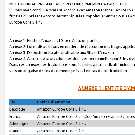
METTRE FIN AU PRESENT ACCORD CONFORMEMENT A L’ARTICLE 6.
Si vous avez conclu le présent Accord avec Amazon France Services SAS 
futures du présent Accord seront réputées s’appliquer entre vous et 
Europe Core S.à r.l.
Annexe 1 :Entité d’Amazon et Site d’Amazon par lieu
Annexe 2 :Loi et dispositions en matière de résolution des litiges appli
Annexe 3 :Disposition fiscale applicable aux Sites d’Amazon
Annexe 4 :Accord de protection des données personnelles par Sites d
Dans ces annexes, les traductions sont fournies à titre indicatif uniquem
version anglaise de ces documents prévaut en cas de contradiction.
ANNEXE 1 : ENTITE D’A
Lieu
Entité d’Amazon
Belgique
Amazon Europe Core S.à r.l.
France
Amazon Europe Core S.à r.l.(ou Amazon France Services 
Allemagne
Amazon Europe Core S.à r.l.
Irlande
Amazon Europe Core S.à r.l.