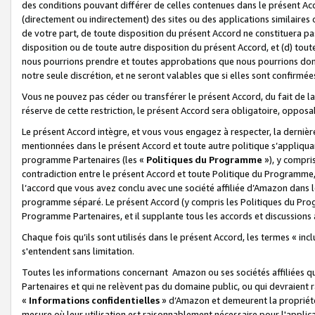
des conditions pouvant différer de celles contenues dans le présent Ac
(directement ou indirectement) des sites ou des applications similaires o
de votre part, de toute disposition du présent Accord ne constituera pa
disposition ou de toute autre disposition du présent Accord, et (d) tou
nous pourrions prendre et toutes approbations que nous pourrions donn
notre seule discrétion, et ne seront valables que si elles sont confirmée
Vous ne pouvez pas céder ou transférer le présent Accord, du fait de la 
réserve de cette restriction, le présent Accord sera obligatoire, opposab
Le présent Accord intègre, et vous vous engagez à respecter, la dernière 
mentionnées dans le présent Accord et toute autre politique s’appliqua
programme Partenaires (les «
Politiques du Programme
»), y compri
contradiction entre le présent Accord et toute Politique du Programme, 
l’accord que vous avez conclu avec une société affiliée d’Amazon dans 
programme séparé. Le présent Accord (y compris les Politiques du Progr
Programme Partenaires, et il supplante tous les accords et discussions 
Chaque fois qu’ils sont utilisés dans le présent Accord, les termes « in
s'entendent sans limitation.
Toutes les informations concernant Amazon ou ses sociétés affiliées 
Partenaires et qui ne relèvent pas du domaine public, ou qui devraient
«
Informations confidentielles
» d’Amazon et demeurent la propriété 
mesure où leur utilisation est raisonnablement nécessaire pour l'appli