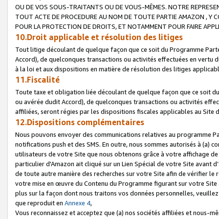
OU DE VOS SOUS-TRAITANTS OU DE VOUS-MÊMES. NOTRE REPRES
TOUT ACTE DE PROCEDURE AU NOM DE TOUTE PARTIE AMAZON , Y CO
POUR LA PROTECTION DE DROITS, ET NOTAMMENT POUR FAIRE APPL
10.Droit applicable et résolution des litiges
Tout litige découlant de quelque façon que ce soit du Programme Parte
Accord), de quelconques transactions ou activités effectuées en vertu d
à la loi et aux dispositions en matière de résolution des litiges applic
11.Fiscalité
Toute taxe et obligation liée découlant de quelque façon que ce soit 
ou avérée dudit Accord), de quelconques transactions ou activités effe
affiliées, seront régies par les dispositions fiscales applicables au Si
12.Dispositions complémentaires
Nous pouvons envoyer des communications relatives au programme Parten
notifications push et des SMS. En outre, nous sommes autorisés à (a) cont
utilisateurs de votre Site que nous obtenons grâce à votre affichage de
particulier d'Amazon ait cliqué sur un Lien Spécial de votre Site avant d
de toute autre manière des recherches sur votre Site afin de vérifier le re
votre mise en œuvre du Contenu du Programme figurant sur votre Site à
plus sur la façon dont nous traitons vos données personnelles, veuille
que reproduit en
Annexe 4
,
Vous reconnaissez et acceptez que (a) nos sociétés affiliées et nous-m