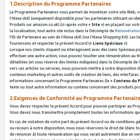
1.Description du Programme Partenaires
Le Programme Partenaires vous permet de monétiser votre site Web, vos 
l'Alexa skill (uniquement disponible pour les partenaires utilisant un 
Produits sur amazon.co.uk) (ci-après votre «
Site
») en plaçant sur votr
la localisation, tout autre site inclus dans le Décompte de
Rémunération
l'ID de Partenaire au sein de l'Alexa skill (via l'Alexa Shopping Kit). Le
fournissons et respecter le présent Accord («
Liens Spéciaux
»).
Lorsque nos clients cliquent ou interagissent avec des Liens Spéciaux p
effectuer une autre action, vous pouvez toucher une rémunération au ti
détaillées (et sous réserve des limites indiquées) dans le Décompte de
vers ces articles ou services, nous pouvons mettre à votre disposition d
contenus marketing et autres outils de création de liens, des interfaces
informations concernant le Programme Partenaires (le «
Contenu du 
texte ou tout autre information ou contenu concernant des produits prop
2.Exigences de Conformité au Programme Partenair
Vous devez respecter le présent Accord pour pouvoir participer au Pr
Vous devez nous transmettre promptement toutes les informations que
En cas de violation de votre part du présent Accord ou de conditions g
ou recours à notre disposition, nous nous réservons le droit de (dans 
de renoncer à) toute rémunération qui vous serait autrement due en ver