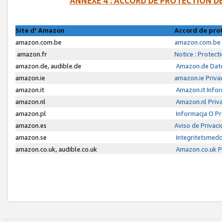
ANNEXE 4 : ACCORD DE PROTECTION 
Site d’ Amazon
Accord de pro
amazon.com.be
amazon.com.be 
amazon.fr
Notice : Protect
amazon.de, audible.de
Amazon.de Date
amazon.ie
amazon.ie Priva
amazon.it
Amazon.it Infor
amazon.nl
Amazon.nl Priva
amazon.pl
Informacja O P
amazon.es
Aviso de Privac
amazon.se
Integritetsmed
amazon.co.uk, audible.co.uk
Amazon.co.uk Pr