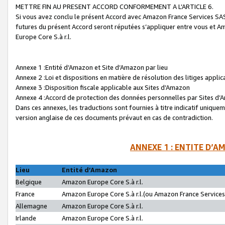
METTRE FIN AU PRESENT ACCORD CONFORMEMENT A L’ARTICLE 6.
Si vous avez conclu le présent Accord avec Amazon France Services SAS 
futures du présent Accord seront réputées s’appliquer entre vous et 
Europe Core S.à r.l.
Annexe 1 :Entité d’Amazon et Site d’Amazon par lieu
Annexe 2 :Loi et dispositions en matière de résolution des litiges appli
Annexe 3 :Disposition fiscale applicable aux Sites d’Amazon
Annexe 4 :Accord de protection des données personnelles par Sites d
Dans ces annexes, les traductions sont fournies à titre indicatif uniquem
version anglaise de ces documents prévaut en cas de contradiction.
ANNEXE 1 : ENTITE D’A
Lieu
Entité d’Amazon
Belgique
Amazon Europe Core S.à r.l.
France
Amazon Europe Core S.à r.l.(ou Amazon France Services 
Allemagne
Amazon Europe Core S.à r.l.
Irlande
Amazon Europe Core S.à r.l.