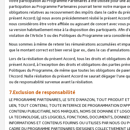
votre participation au Programme Partenaires a été utilisée pour une ac
participation au Programme Partenaires pourrait ternir notre marque ou
obligations relatives au recouvrement des impôts dans le cadre du prése
présent Accord; (g) nous avons précédemment résilié le présent Accord
nous considérons être votre affiliée ou agissant de concert avec vous 
sa version habituellement mise à la disposition des participants. Afin d’é
violation de l’Article 5 ou des Politiques du Programme sera considéré
Nous sommes à même de retenir les rémunérations accumulées et impayée
que le montant correct est bien versé (par ex., dans le cas d’annulations
Lors de la résiliation du présent Accord, tous les droits et obligations 
présent Accord, à l’exception des droits et obligations des parties prévus
Politiques du Programme, de même que toutes les obligations de paiement
l’Accord. Nulle résiliation du présent Accord ne saurait dégager l'une 
ou de responsabilité survenue avant la résiliation.
7.Exclusion de responsabilité
LE PROGRAMME PARTENAIRES, LE SITE D’AMAZON, TOUT PRODUIT ET 
LIEN, TOUT CONTENU, TOUTE INTERFACE DE PROGRAMMATION D'APP
CONTENU PUBLICITAIRE, NOS MARQUES, NOMS DE DOMAINE ET LOGOS
LA TECHNOLOGIE, LES LOGICIELS, FONCTIONS, DOCUMENTS, DONNEES
INFORMATIONS ET CONTENUS FOURNIS OU UTILISES PAR NOUS OU P
CADRE DU PROGRAMME PARTENAIRES (DESIGNES COLLECTIVEMENT LE