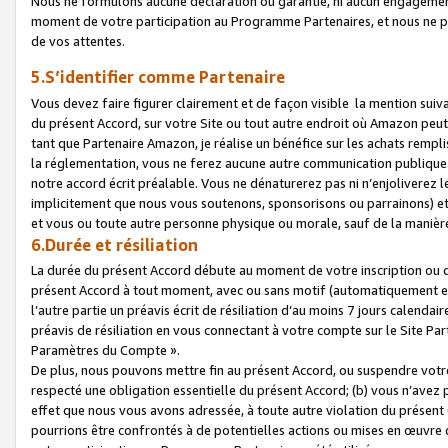
Nous ne formulons aucune déclaration ou garantie, ni aucun engagemen
moment de votre participation au Programme Partenaires, et nous ne p
de vos attentes.
5.S’identifier comme Partenaire
Vous devez faire figurer clairement et de façon visible la mention sui
du présent Accord, sur votre Site ou tout autre endroit où Amazon peut vo
tant que Partenaire Amazon, je réalise un bénéfice sur les achats remplis
la réglementation, vous ne ferez aucune autre communication publique
notre accord écrit préalable. Vous ne dénaturerez pas ni n’enjoliverez 
implicitement que nous vous soutenons, sponsorisons ou parrainons) et v
et vous ou toute autre personne physique ou morale, sauf de la manièr
6.Durée et résiliation
La durée du présent Accord débute au moment de votre inscription ou de
présent Accord à tout moment, avec ou sans motif (automatiquement et sa
l’autre partie un préavis écrit de résiliation d’au moins 7 jours calenda
préavis de résiliation en vous connectant à votre compte sur le Site Par
Paramètres du Compte ».
De plus, nous pouvons mettre fin au présent Accord, ou suspendre votre 
respecté une obligation essentielle du présent Accord; (b) vous n’avez p
effet que nous vous avons adressée, à toute autre violation du présen
pourrions être confrontés à de potentielles actions ou mises en œuvre 