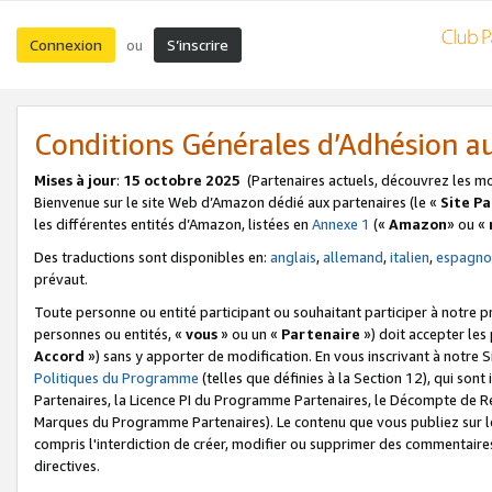
Connexion
S’inscrire
ou
Conditions Générales d’Adhésion 
Mises à jour
:
15 octobre 2025
(Partenaires actuels, découvrez les m
Bienvenue sur le site Web d’Amazon dédié aux partenaires (le «
Site P
les différentes entités d’Amazon, listées en
Annexe 1
(«
Amazon
» ou «
Des traductions sont disponibles en:
anglais
,
allemand
,
italien
,
espagno
prévaut.
Toute personne ou entité participant ou souhaitant participer à notre 
personnes ou entités, «
vous
» ou un «
Partenaire
») doit accepter le
Accord
») sans y apporter de modification. En vous inscrivant à notre Si
Politiques du Programme
(telles que définies à la Section 12), qui so
Partenaires, la Licence PI du Programme Partenaires, le Décompte de 
Marques du Programme Partenaires). Le contenu que vous publiez sur l
compris l'interdiction de créer, modifier ou supprimer des commentaires
directives.