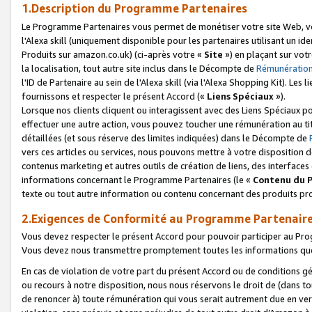
1.Description du Programme Partenaires
Le Programme Partenaires vous permet de monétiser votre site Web, vos 
l'Alexa skill (uniquement disponible pour les partenaires utilisant un 
Produits sur amazon.co.uk) (ci-après votre «
Site
») en plaçant sur votr
la localisation, tout autre site inclus dans le Décompte de
Rémunération
l'ID de Partenaire au sein de l'Alexa skill (via l'Alexa Shopping Kit). Le
fournissons et respecter le présent Accord («
Liens Spéciaux
»).
Lorsque nos clients cliquent ou interagissent avec des Liens Spéciaux p
effectuer une autre action, vous pouvez toucher une rémunération au ti
détaillées (et sous réserve des limites indiquées) dans le Décompte de
vers ces articles ou services, nous pouvons mettre à votre disposition d
contenus marketing et autres outils de création de liens, des interfaces
informations concernant le Programme Partenaires (le «
Contenu du 
texte ou tout autre information ou contenu concernant des produits prop
2.Exigences de Conformité au Programme Partenair
Vous devez respecter le présent Accord pour pouvoir participer au Pr
Vous devez nous transmettre promptement toutes les informations que
En cas de violation de votre part du présent Accord ou de conditions g
ou recours à notre disposition, nous nous réservons le droit de (dans 
de renoncer à) toute rémunération qui vous serait autrement due en ver