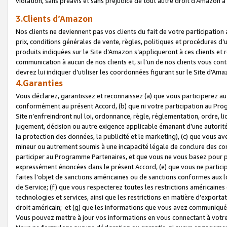
violation, sans préavis et sans préjudice de tout autre droit d’Amazo
3.Clients d’Amazon
Nos clients ne deviennent pas vos clients du fait de votre participati
prix, conditions générales de vente, règles, politiques et procédures d’u
produits indiquées sur le Site d’Amazon s’appliqueront à ces clients et
communication à aucun de nos clients et, si l’un de nos clients vous co
devrez lui indiquer d’utiliser les coordonnées figurant sur le Site d’Ama
4.Garanties
Vous déclarez, garantissez et reconnaissez (a) que vous participerez a
conformément au présent Accord, (b) que ni votre participation au Prog
Site n’enfreindront nul loi, ordonnance, règle, réglementation, ordre, li
jugement, décision ou autre exigence applicable émanant d’une autori
la protection des données, la publicité et le marketing), (c) que vous 
mineur ou autrement soumis à une incapacité légale de conclure des con
participer au Programme Partenaires, et que vous ne vous basez pour pr
expressément énoncées dans le présent Accord, (e) que vous ne particip
faites l’objet de sanctions américaines ou de sanctions conformes aux 
de Service; (f) que vous respecterez toutes les restrictions américaines
technologies et services, ainsi que les restrictions en matière d’exporta
droit américain; et (g) que les informations que vous avez communiqué
Vous pouvez mettre à jour vos informations en vous connectant à votre