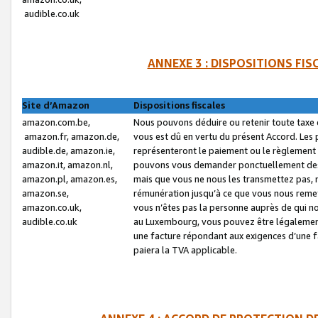
audible.co.uk
ANNEXE 3 : DISPOSITIONS FI
Site d’Amazon
Dispositions fiscales
amazon.com.be,
Nous pouvons déduire ou retenir toute taxe 
amazon.fr, amazon.de,
vous est dû en vertu du présent Accord. Les 
audible.de, amazon.ie,
représenteront le paiement ou le règlement 
amazon.it, amazon.nl,
pouvons vous demander ponctuellement des r
amazon.pl, amazon.es,
mais que vous ne nous les transmettez pas, n
amazon.se,
rémunération jusqu’à ce que vous nous reme
amazon.co.uk,
vous n’êtes pas la personne auprès de qui no
audible.co.uk
au Luxembourg, vous pouvez être légalement 
une facture répondant aux exigences d’une 
paiera la TVA applicable.