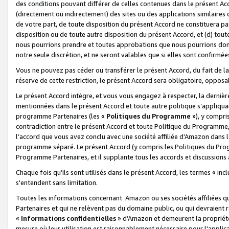
des conditions pouvant différer de celles contenues dans le présent Ac
(directement ou indirectement) des sites ou des applications similaires o
de votre part, de toute disposition du présent Accord ne constituera pa
disposition ou de toute autre disposition du présent Accord, et (d) tou
nous pourrions prendre et toutes approbations que nous pourrions donn
notre seule discrétion, et ne seront valables que si elles sont confirmée
Vous ne pouvez pas céder ou transférer le présent Accord, du fait de la 
réserve de cette restriction, le présent Accord sera obligatoire, opposab
Le présent Accord intègre, et vous vous engagez à respecter, la dernière 
mentionnées dans le présent Accord et toute autre politique s’appliqua
programme Partenaires (les «
Politiques du Programme
»), y compri
contradiction entre le présent Accord et toute Politique du Programme, 
l’accord que vous avez conclu avec une société affiliée d’Amazon dans 
programme séparé. Le présent Accord (y compris les Politiques du Progr
Programme Partenaires, et il supplante tous les accords et discussions 
Chaque fois qu’ils sont utilisés dans le présent Accord, les termes « in
s'entendent sans limitation.
Toutes les informations concernant Amazon ou ses sociétés affiliées 
Partenaires et qui ne relèvent pas du domaine public, ou qui devraient
«
Informations confidentielles
» d’Amazon et demeurent la propriété 
mesure où leur utilisation est raisonnablement nécessaire pour l'appli