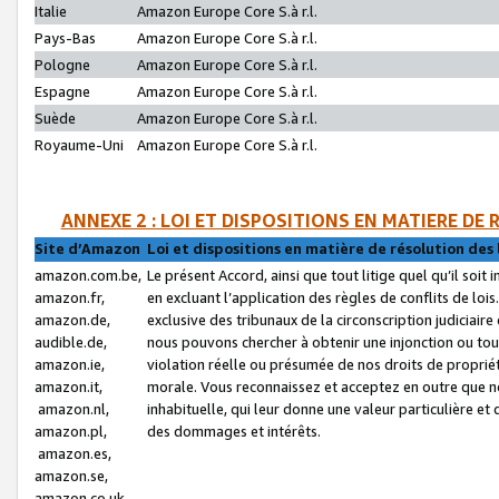
Italie
Amazon Europe Core S.à r.l.
Pays-Bas
Amazon Europe Core S.à r.l.
Pologne
Amazon Europe Core S.à r.l.
Espagne
Amazon Europe Core S.à r.l.
Suède
Amazon Europe Core S.à r.l.
Royaume-Uni
Amazon Europe Core S.à r.l.
ANNEXE 2 : LOI ET DISPOSITIONS EN MATIERE DE
Site d’Amazon
Loi et dispositions en matière de résolution des 
amazon.com.be,
Le présent Accord, ainsi que tout litige quel qu’il soi
amazon.fr,
en excluant l’application des règles de conflits de l
amazon.de,
exclusive des tribunaux de la circonscription judiciai
audible.de,
nous pouvons chercher à obtenir une injonction ou tou
amazon.ie,
violation réelle ou présumée de nos droits de proprié
amazon.it,
morale. Vous reconnaissez et acceptez en outre que n
amazon.nl,
inhabituelle, qui leur donne une valeur particulière 
amazon.pl,
des dommages et intérêts.
amazon.es,
amazon.se,
amazon.co.uk,