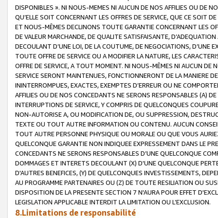
DISPONIBLES ». NI NOUS-MEMES NI AUCUN DE NOS AFFILIES OU D
QU’ELLE SOIT CONCERNANT LES OFFRES DE SERVICE, QUE CE SOIT DE
ET NOUS-MÊMES DECLINONS TOUTE GARANTIE CONCERNANT LES OFFRE
DE VALEUR MARCHANDE, DE QUALITE SATISFAISANTE, D’ADEQUATION
DECOULANT D’UNE LOI, DE LA COUTUME, DE NEGOCIATIONS, D’UNE
TOUTE OFFRE DE SERVICE OU A MODIFIER LA NATURE, LES CARACTERI
OFFRE DE SERVICE, A TOUT MOMENT. NI NOUS-MÊMES NI AUCUN DE 
SERVICE SERONT MAINTENUES, FONCTIONNERONT DE LA MANIERE DECR
ININTERROMPUES, EXACTES, EXEMPTES D’ERREUR OU NE COMPORT
AFFILIES OU DE NOS CONCEDANTS NE SERONS RESPONSABLES (A) DE
INTERRUPTIONS DE SERVICE, Y COMPRIS DE QUELCONQUES COUPURE
NON-AUTORISE A, OU MODIFICATION DE, OU SUPPRESSION, DESTRUC
TEXTE OU TOUT AUTRE INFORMATION OU CONTENU. AUCUN CONSEIL 
TOUT AUTRE PERSONNE PHYSIQUE OU MORALE OU QUE VOUS AURIEZ 
QUELCONQUE GARANTIE NON INDIQUEE EXPRESSEMENT DANS LE PRES
CONCEDANTS NE SERONS RESPONSABLES D’UNE QUELCONQUE COM
DOMMAGES ET INTERETS DECOULANT (X) D'UNE QUELCONQUE PERTE D
D'AUTRES BENEFICES, (Y) DE QUELCONQUES INVESTISSEMENTS, DEP
AU PROGRAMME PARTENAIRES OU (Z) DE TOUTE RESILIATION OU SU
DISPOSITION DE LA PRESENTE SECTION 7 N'AURA POUR EFFET D'EXC
LEGISLATION APPLICABLE INTERDIT LA LIMITATION OU L’EXCLUSION.
8.Limitations de responsabilité