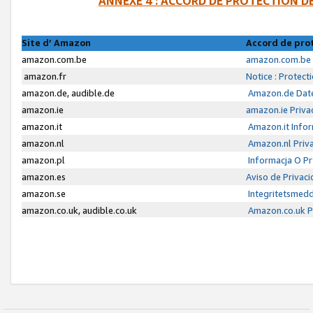
ANNEXE 4 : ACCORD DE PROTECTION 
Site d’ Amazon
Accord de pro
amazon.com.be
amazon.com.be 
amazon.fr
Notice : Protect
amazon.de, audible.de
Amazon.de Date
amazon.ie
amazon.ie Priva
amazon.it
Amazon.it Infor
amazon.nl
Amazon.nl Priva
amazon.pl
Informacja O P
amazon.es
Aviso de Privac
amazon.se
Integritetsmed
amazon.co.uk, audible.co.uk
Amazon.co.uk Pr