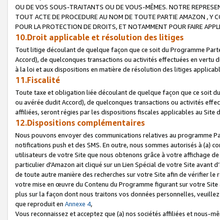
OU DE VOS SOUS-TRAITANTS OU DE VOUS-MÊMES. NOTRE REPRES
TOUT ACTE DE PROCEDURE AU NOM DE TOUTE PARTIE AMAZON , Y CO
POUR LA PROTECTION DE DROITS, ET NOTAMMENT POUR FAIRE APPL
10.Droit applicable et résolution des litiges
Tout litige découlant de quelque façon que ce soit du Programme Parte
Accord), de quelconques transactions ou activités effectuées en vertu d
à la loi et aux dispositions en matière de résolution des litiges applic
11.Fiscalité
Toute taxe et obligation liée découlant de quelque façon que ce soit 
ou avérée dudit Accord), de quelconques transactions ou activités effe
affiliées, seront régies par les dispositions fiscales applicables au Si
12.Dispositions complémentaires
Nous pouvons envoyer des communications relatives au programme Parten
notifications push et des SMS. En outre, nous sommes autorisés à (a) cont
utilisateurs de votre Site que nous obtenons grâce à votre affichage de
particulier d'Amazon ait cliqué sur un Lien Spécial de votre Site avant d
de toute autre manière des recherches sur votre Site afin de vérifier le re
votre mise en œuvre du Contenu du Programme figurant sur votre Site à
plus sur la façon dont nous traitons vos données personnelles, veuille
que reproduit en
Annexe 4
,
Vous reconnaissez et acceptez que (a) nos sociétés affiliées et nous-m