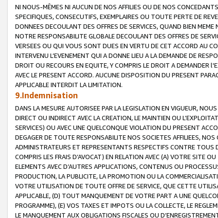
NI NOUS-MÊMES NI AUCUN DE NOS AFFILIES OU DE NOS CONCEDANT
SPECIFIQUES, CONSECUTIFS, EXEMPLAIRES OU TOUTE PERTE DE REVE
DONNEES DECOULANT DES OFFRES DE SERVICES, QUAND BIEN MEME N
NOTRE RESPONSABILITE GLOBALE DECOULANT DES OFFRES DE SERVI
VERSEES OU QUI VOUS SONT DUES EN VERTU DE CET ACCORD AU CO
INTERVENU L’EVENEMENT QUI A DONNE LIEU A LA DEMANDE DE RESP
DROIT OU RECOURS EN EQUITE, Y COMPRIS LE DROIT A DEMANDER l'
AVEC LE PRESENT ACCORD. AUCUNE DISPOSITION DU PRESENT PARAG
APPLICABLE INTERDIT LA LIMITATION.
9.Indemnisation
DANS LA MESURE AUTORISEE PAR LA LEGISLATION EN VIGUEUR, NO
DIRECT OU INDIRECT AVEC LA CREATION, LE MAINTIEN OU L’EXPLOIT
SERVICES) OU AVEC UNE QUELCONQUE VIOLATION DU PRESENT ACCO
DEGAGER DE TOUTE RESPONSABILITE NOS SOCIETES AFFILIEES, NOS 
ADMINISTRATEURS ET REPRESENTANTS RESPECTIFS CONTRE TOUS D
COMPRIS LES FRAIS D’AVOCAT) EN RELATION AVEC (A) VOTRE SITE O
ELEMENTS AVEC D’AUTRES APPLICATIONS, CONTENUS OU PROCESSUS, (
PRODUCTION, LA PUBLICITE, LA PROMOTION OU LA COMMERCIALISAT
VOTRE UTILISATION DE TOUTE OFFRE DE SERVICE, QUE CETTE UTILI
APPLICABLE, (D) TOUT MANQUEMENT DE VOTRE PART A UNE QUELCO
PROGRAMME), (E) VOS TAXES ET IMPOTS OU LA COLLECTE, LE REGLE
LE MANQUEMENT AUX OBLIGATIONS FISCALES OU D’ENREGISTREMENT 