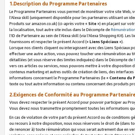
1.Description du Programme Partenaires
Le Programme Partenaires vous permet de monétiser votre site Web, vos 
l'Alexa skill (uniquement disponible pour les partenaires utilisant un 
Produits sur amazon.co.uk) (ci-après votre «
Site
») en plaçant sur votr
la localisation, tout autre site inclus dans le Décompte de
Rémunération
l'ID de Partenaire au sein de l'Alexa skill (via l'Alexa Shopping Kit). Le
fournissons et respecter le présent Accord («
Liens Spéciaux
»).
Lorsque nos clients cliquent ou interagissent avec des Liens Spéciaux p
effectuer une autre action, vous pouvez toucher une rémunération au ti
détaillées (et sous réserve des limites indiquées) dans le Décompte de
vers ces articles ou services, nous pouvons mettre à votre disposition d
contenus marketing et autres outils de création de liens, des interfaces
informations concernant le Programme Partenaires (le «
Contenu du 
texte ou tout autre information ou contenu concernant des produits prop
2.Exigences de Conformité au Programme Partenair
Vous devez respecter le présent Accord pour pouvoir participer au Pr
Vous devez nous transmettre promptement toutes les informations que
En cas de violation de votre part du présent Accord ou de conditions g
ou recours à notre disposition, nous nous réservons le droit de (dans 
de renoncer à) toute rémunération qui vous serait autrement due en ver