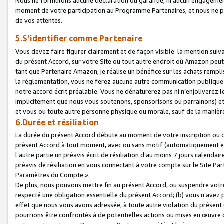
Nous ne formulons aucune déclaration ou garantie, ni aucun engagemen
moment de votre participation au Programme Partenaires, et nous ne p
de vos attentes.
5.S’identifier comme Partenaire
Vous devez faire figurer clairement et de façon visible la mention sui
du présent Accord, sur votre Site ou tout autre endroit où Amazon peut vo
tant que Partenaire Amazon, je réalise un bénéfice sur les achats remplis
la réglementation, vous ne ferez aucune autre communication publique
notre accord écrit préalable. Vous ne dénaturerez pas ni n’enjoliverez 
implicitement que nous vous soutenons, sponsorisons ou parrainons) et v
et vous ou toute autre personne physique ou morale, sauf de la manièr
6.Durée et résiliation
La durée du présent Accord débute au moment de votre inscription ou de
présent Accord à tout moment, avec ou sans motif (automatiquement et sa
l’autre partie un préavis écrit de résiliation d’au moins 7 jours calenda
préavis de résiliation en vous connectant à votre compte sur le Site Par
Paramètres du Compte ».
De plus, nous pouvons mettre fin au présent Accord, ou suspendre votre 
respecté une obligation essentielle du présent Accord; (b) vous n’avez p
effet que nous vous avons adressée, à toute autre violation du présen
pourrions être confrontés à de potentielles actions ou mises en œuvre 