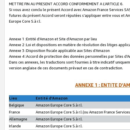
METTRE FIN AU PRESENT ACCORD CONFORMEMENT A L’ARTICLE 6.
Si vous avez conclu le présent Accord avec Amazon France Services SAS 
futures du présent Accord seront réputées s’appliquer entre vous et 
Europe Core S.à r.l.
Annexe 1 :Entité d’Amazon et Site d’Amazon par lieu
Annexe 2 :Loi et dispositions en matière de résolution des litiges appli
Annexe 3 :Disposition fiscale applicable aux Sites d’Amazon
Annexe 4 :Accord de protection des données personnelles par Sites d
Dans ces annexes, les traductions sont fournies à titre indicatif uniquem
version anglaise de ces documents prévaut en cas de contradiction.
ANNEXE 1 : ENTITE D’A
Lieu
Entité d’Amazon
Belgique
Amazon Europe Core S.à r.l.
France
Amazon Europe Core S.à r.l.(ou Amazon France Services 
Allemagne
Amazon Europe Core S.à r.l.
Irlande
Amazon Europe Core S.à r.l.