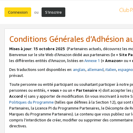
Connexion
S’inscrire
ou
Conditions Générales d’Adhésion 
Mises à jour
:
15 octobre 2025
(Partenaires actuels, découvrez les m
Bienvenue sur le site Web d’Amazon dédié aux partenaires (le «
Site P
les différentes entités d’Amazon, listées en
Annexe 1
(«
Amazon
» ou «
Des traductions sont disponibles en:
anglais
,
allemand
,
italien
,
espagno
prévaut.
Toute personne ou entité participant ou souhaitant participer à notre 
personnes ou entités, «
vous
» ou un «
Partenaire
») doit accepter le
Accord
») sans y apporter de modification. En vous inscrivant à notre Si
Politiques du Programme
(telles que définies à la Section 12), qui so
Partenaires, la Licence PI du Programme Partenaires, le Décompte de 
Marques du Programme Partenaires). Le contenu que vous publiez sur l
compris l'interdiction de créer, modifier ou supprimer des commentaires
directives.