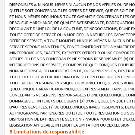
DISPONIBLES ». NI NOUS-MEMES NI AUCUN DE NOS AFFILIES OU D
QU’ELLE SOIT CONCERNANT LES OFFRES DE SERVICE, QUE CE SOIT DE
ET NOUS-MÊMES DECLINONS TOUTE GARANTIE CONCERNANT LES OFFRE
DE VALEUR MARCHANDE, DE QUALITE SATISFAISANTE, D’ADEQUATION
DECOULANT D’UNE LOI, DE LA COUTUME, DE NEGOCIATIONS, D’UNE
TOUTE OFFRE DE SERVICE OU A MODIFIER LA NATURE, LES CARACTERI
OFFRE DE SERVICE, A TOUT MOMENT. NI NOUS-MÊMES NI AUCUN DE 
SERVICE SERONT MAINTENUES, FONCTIONNERONT DE LA MANIERE DECR
ININTERROMPUES, EXACTES, EXEMPTES D’ERREUR OU NE COMPORT
AFFILIES OU DE NOS CONCEDANTS NE SERONS RESPONSABLES (A) DE
INTERRUPTIONS DE SERVICE, Y COMPRIS DE QUELCONQUES COUPURE
NON-AUTORISE A, OU MODIFICATION DE, OU SUPPRESSION, DESTRUC
TEXTE OU TOUT AUTRE INFORMATION OU CONTENU. AUCUN CONSEIL 
TOUT AUTRE PERSONNE PHYSIQUE OU MORALE OU QUE VOUS AURIEZ 
QUELCONQUE GARANTIE NON INDIQUEE EXPRESSEMENT DANS LE PRES
CONCEDANTS NE SERONS RESPONSABLES D’UNE QUELCONQUE COM
DOMMAGES ET INTERETS DECOULANT (X) D'UNE QUELCONQUE PERTE D
D'AUTRES BENEFICES, (Y) DE QUELCONQUES INVESTISSEMENTS, DEP
AU PROGRAMME PARTENAIRES OU (Z) DE TOUTE RESILIATION OU SU
DISPOSITION DE LA PRESENTE SECTION 7 N'AURA POUR EFFET D'EXC
LEGISLATION APPLICABLE INTERDIT LA LIMITATION OU L’EXCLUSION.
8.Limitations de responsabilité