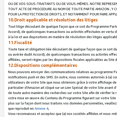
OU DE VOS SOUS-TRAITANTS OU DE VOUS-MÊMES. NOTRE REPRES
TOUT ACTE DE PROCEDURE AU NOM DE TOUTE PARTIE AMAZON , Y CO
POUR LA PROTECTION DE DROITS, ET NOTAMMENT POUR FAIRE APPL
10.Droit applicable et résolution des litiges
Tout litige découlant de quelque façon que ce soit du Programme Parte
Accord), de quelconques transactions ou activités effectuées en vertu d
à la loi et aux dispositions en matière de résolution des litiges applic
11.Fiscalité
Toute taxe et obligation liée découlant de quelque façon que ce soit 
ou avérée dudit Accord), de quelconques transactions ou activités effe
affiliées, seront régies par les dispositions fiscales applicables au Si
12.Dispositions complémentaires
Nous pouvons envoyer des communications relatives au programme Parten
notifications push et des SMS. En outre, nous sommes autorisés à (a) cont
utilisateurs de votre Site que nous obtenons grâce à votre affichage de
particulier d'Amazon ait cliqué sur un Lien Spécial de votre Site avant d
de toute autre manière des recherches sur votre Site afin de vérifier le re
votre mise en œuvre du Contenu du Programme figurant sur votre Site à
plus sur la façon dont nous traitons vos données personnelles, veuille
que reproduit en
Annexe 4
,
Vous reconnaissez et acceptez que (a) nos sociétés affiliées et nous-m