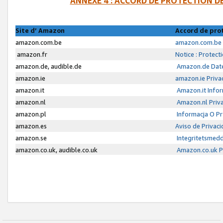
ANNEXE 4 : ACCORD DE PROTECTION 
Site d’ Amazon
Accord de pro
amazon.com.be
amazon.com.be 
amazon.fr
Notice : Protect
amazon.de, audible.de
Amazon.de Date
amazon.ie
amazon.ie Priva
amazon.it
Amazon.it Infor
amazon.nl
Amazon.nl Priva
amazon.pl
Informacja O P
amazon.es
Aviso de Privac
amazon.se
Integritetsmed
amazon.co.uk, audible.co.uk
Amazon.co.uk Pr