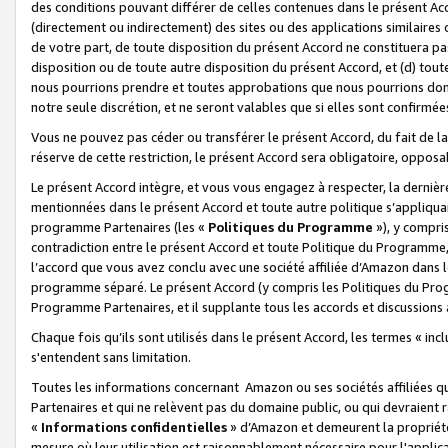
des conditions pouvant différer de celles contenues dans le présent Ac
(directement ou indirectement) des sites ou des applications similaires o
de votre part, de toute disposition du présent Accord ne constituera pa
disposition ou de toute autre disposition du présent Accord, et (d) tou
nous pourrions prendre et toutes approbations que nous pourrions donn
notre seule discrétion, et ne seront valables que si elles sont confirmée
Vous ne pouvez pas céder ou transférer le présent Accord, du fait de la 
réserve de cette restriction, le présent Accord sera obligatoire, opposab
Le présent Accord intègre, et vous vous engagez à respecter, la dernière 
mentionnées dans le présent Accord et toute autre politique s’appliqua
programme Partenaires (les «
Politiques du Programme
»), y compri
contradiction entre le présent Accord et toute Politique du Programme, 
l’accord que vous avez conclu avec une société affiliée d’Amazon dans 
programme séparé. Le présent Accord (y compris les Politiques du Progr
Programme Partenaires, et il supplante tous les accords et discussions 
Chaque fois qu’ils sont utilisés dans le présent Accord, les termes « in
s'entendent sans limitation.
Toutes les informations concernant Amazon ou ses sociétés affiliées 
Partenaires et qui ne relèvent pas du domaine public, ou qui devraient
«
Informations confidentielles
» d’Amazon et demeurent la propriété 
mesure où leur utilisation est raisonnablement nécessaire pour l'appli