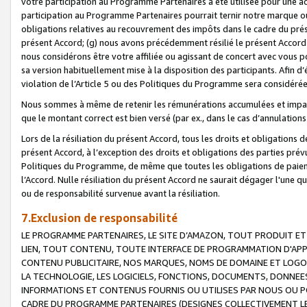
votre participation au Programme Partenaires a été utilisée pour une ac
participation au Programme Partenaires pourrait ternir notre marque ou
obligations relatives au recouvrement des impôts dans le cadre du prése
présent Accord; (g) nous avons précédemment résilié le présent Accord
nous considérons être votre affiliée ou agissant de concert avec vous 
sa version habituellement mise à la disposition des participants. Afin d’é
violation de l’Article 5 ou des Politiques du Programme sera considéré
Nous sommes à même de retenir les rémunérations accumulées et impayée
que le montant correct est bien versé (par ex., dans le cas d’annulations
Lors de la résiliation du présent Accord, tous les droits et obligations 
présent Accord, à l’exception des droits et obligations des parties prévus
Politiques du Programme, de même que toutes les obligations de paiement
l’Accord. Nulle résiliation du présent Accord ne saurait dégager l'une 
ou de responsabilité survenue avant la résiliation.
7.Exclusion de responsabilité
LE PROGRAMME PARTENAIRES, LE SITE D’AMAZON, TOUT PRODUIT ET 
LIEN, TOUT CONTENU, TOUTE INTERFACE DE PROGRAMMATION D'APP
CONTENU PUBLICITAIRE, NOS MARQUES, NOMS DE DOMAINE ET LOGOS
LA TECHNOLOGIE, LES LOGICIELS, FONCTIONS, DOCUMENTS, DONNEES
INFORMATIONS ET CONTENUS FOURNIS OU UTILISES PAR NOUS OU P
CADRE DU PROGRAMME PARTENAIRES (DESIGNES COLLECTIVEMENT LE