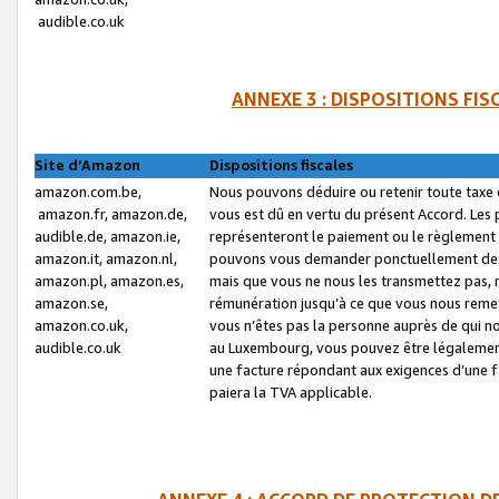
audible.co.uk
ANNEXE 3 : DISPOSITIONS FI
Site d’Amazon
Dispositions fiscales
amazon.com.be,
Nous pouvons déduire ou retenir toute taxe 
amazon.fr, amazon.de,
vous est dû en vertu du présent Accord. Les 
audible.de, amazon.ie,
représenteront le paiement ou le règlement 
amazon.it, amazon.nl,
pouvons vous demander ponctuellement des r
amazon.pl, amazon.es,
mais que vous ne nous les transmettez pas, n
amazon.se,
rémunération jusqu’à ce que vous nous reme
amazon.co.uk,
vous n’êtes pas la personne auprès de qui no
audible.co.uk
au Luxembourg, vous pouvez être légalement 
une facture répondant aux exigences d’une 
paiera la TVA applicable.