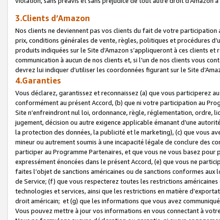
violation, sans préavis et sans préjudice de tout autre droit d’Amazo
3.Clients d’Amazon
Nos clients ne deviennent pas vos clients du fait de votre participati
prix, conditions générales de vente, règles, politiques et procédures d’u
produits indiquées sur le Site d’Amazon s’appliqueront à ces clients et
communication à aucun de nos clients et, si l’un de nos clients vous co
devrez lui indiquer d’utiliser les coordonnées figurant sur le Site d’Ama
4.Garanties
Vous déclarez, garantissez et reconnaissez (a) que vous participerez a
conformément au présent Accord, (b) que ni votre participation au Prog
Site n’enfreindront nul loi, ordonnance, règle, réglementation, ordre, li
jugement, décision ou autre exigence applicable émanant d’une autori
la protection des données, la publicité et le marketing), (c) que vous 
mineur ou autrement soumis à une incapacité légale de conclure des con
participer au Programme Partenaires, et que vous ne vous basez pour pr
expressément énoncées dans le présent Accord, (e) que vous ne particip
faites l’objet de sanctions américaines ou de sanctions conformes aux 
de Service; (f) que vous respecterez toutes les restrictions américaines
technologies et services, ainsi que les restrictions en matière d’exporta
droit américain; et (g) que les informations que vous avez communiqué
Vous pouvez mettre à jour vos informations en vous connectant à votre