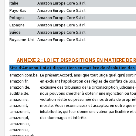
Italie
Amazon Europe Core S.à r.l.
Pays-Bas
Amazon Europe Core S.à r.l.
Pologne
Amazon Europe Core S.à r.l.
Espagne
Amazon Europe Core S.à r.l.
Suède
Amazon Europe Core S.à r.l.
Royaume-Uni
Amazon Europe Core S.à r.l.
ANNEXE 2 : LOI ET DISPOSITIONS EN MATIERE DE
Site d’Amazon
Loi et dispositions en matière de résolution des 
amazon.com.be,
Le présent Accord, ainsi que tout litige quel qu’il soi
amazon.fr,
en excluant l’application des règles de conflits de l
amazon.de,
exclusive des tribunaux de la circonscription judiciai
audible.de,
nous pouvons chercher à obtenir une injonction ou tou
amazon.ie,
violation réelle ou présumée de nos droits de proprié
amazon.it,
morale. Vous reconnaissez et acceptez en outre que n
amazon.nl,
inhabituelle, qui leur donne une valeur particulière 
amazon.pl,
des dommages et intérêts.
amazon.es,
amazon.se,
amazon.co.uk,