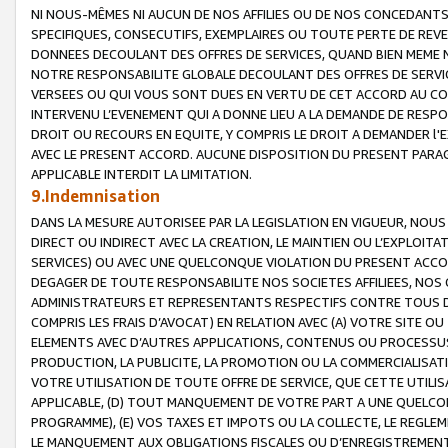
NI NOUS-MÊMES NI AUCUN DE NOS AFFILIES OU DE NOS CONCEDANT
SPECIFIQUES, CONSECUTIFS, EXEMPLAIRES OU TOUTE PERTE DE REVE
DONNEES DECOULANT DES OFFRES DE SERVICES, QUAND BIEN MEME N
NOTRE RESPONSABILITE GLOBALE DECOULANT DES OFFRES DE SERVI
VERSEES OU QUI VOUS SONT DUES EN VERTU DE CET ACCORD AU CO
INTERVENU L’EVENEMENT QUI A DONNE LIEU A LA DEMANDE DE RESP
DROIT OU RECOURS EN EQUITE, Y COMPRIS LE DROIT A DEMANDER l'
AVEC LE PRESENT ACCORD. AUCUNE DISPOSITION DU PRESENT PARAG
APPLICABLE INTERDIT LA LIMITATION.
9.Indemnisation
DANS LA MESURE AUTORISEE PAR LA LEGISLATION EN VIGUEUR, NO
DIRECT OU INDIRECT AVEC LA CREATION, LE MAINTIEN OU L’EXPLOIT
SERVICES) OU AVEC UNE QUELCONQUE VIOLATION DU PRESENT ACCO
DEGAGER DE TOUTE RESPONSABILITE NOS SOCIETES AFFILIEES, NOS 
ADMINISTRATEURS ET REPRESENTANTS RESPECTIFS CONTRE TOUS D
COMPRIS LES FRAIS D’AVOCAT) EN RELATION AVEC (A) VOTRE SITE O
ELEMENTS AVEC D’AUTRES APPLICATIONS, CONTENUS OU PROCESSUS, (
PRODUCTION, LA PUBLICITE, LA PROMOTION OU LA COMMERCIALISAT
VOTRE UTILISATION DE TOUTE OFFRE DE SERVICE, QUE CETTE UTILI
APPLICABLE, (D) TOUT MANQUEMENT DE VOTRE PART A UNE QUELCO
PROGRAMME), (E) VOS TAXES ET IMPOTS OU LA COLLECTE, LE REGLE
LE MANQUEMENT AUX OBLIGATIONS FISCALES OU D’ENREGISTREMENT 