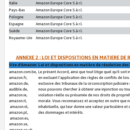
Italie
Amazon Europe Core S.à r.l.
Pays-Bas
Amazon Europe Core S.à r.l.
Pologne
Amazon Europe Core S.à r.l.
Espagne
Amazon Europe Core S.à r.l.
Suède
Amazon Europe Core S.à r.l.
Royaume-Uni
Amazon Europe Core S.à r.l.
ANNEXE 2 : LOI ET DISPOSITIONS EN MATIERE DE
Site d’Amazon
Loi et dispositions en matière de résolution des 
amazon.com.be,
Le présent Accord, ainsi que tout litige quel qu’il soi
amazon.fr,
en excluant l’application des règles de conflits de l
amazon.de,
exclusive des tribunaux de la circonscription judiciai
audible.de,
nous pouvons chercher à obtenir une injonction ou tou
amazon.ie,
violation réelle ou présumée de nos droits de proprié
amazon.it,
morale. Vous reconnaissez et acceptez en outre que n
amazon.nl,
inhabituelle, qui leur donne une valeur particulière 
amazon.pl,
des dommages et intérêts.
amazon.es,
amazon.se,
amazon.co.uk,