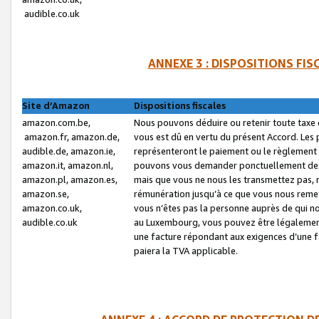
audible.co.uk
ANNEXE 3 : DISPOSITIONS FI
Site d’Amazon
Dispositions fiscales
amazon.com.be,
Nous pouvons déduire ou retenir toute taxe 
amazon.fr, amazon.de,
vous est dû en vertu du présent Accord. Les 
audible.de, amazon.ie,
représenteront le paiement ou le règlement 
amazon.it, amazon.nl,
pouvons vous demander ponctuellement des r
amazon.pl, amazon.es,
mais que vous ne nous les transmettez pas, n
amazon.se,
rémunération jusqu’à ce que vous nous reme
amazon.co.uk,
vous n’êtes pas la personne auprès de qui no
audible.co.uk
au Luxembourg, vous pouvez être légalement 
une facture répondant aux exigences d’une 
paiera la TVA applicable.