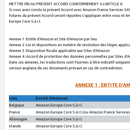
METTRE FIN AU PRESENT ACCORD CONFORMEMENT A L’ARTICLE 6.
Si vous avez conclu le présent Accord avec Amazon France Services SAS 
futures du présent Accord seront réputées s’appliquer entre vous et 
Europe Core S.à r.l.
Annexe 1 :Entité d’Amazon et Site d’Amazon par lieu
Annexe 2 :Loi et dispositions en matière de résolution des litiges appli
Annexe 3 :Disposition fiscale applicable aux Sites d’Amazon
Annexe 4 :Accord de protection des données personnelles par Sites d
Dans ces annexes, les traductions sont fournies à titre indicatif uniquem
version anglaise de ces documents prévaut en cas de contradiction.
ANNEXE 1 : ENTITE D’A
Lieu
Entité d’Amazon
Belgique
Amazon Europe Core S.à r.l.
France
Amazon Europe Core S.à r.l.(ou Amazon France Services 
Allemagne
Amazon Europe Core S.à r.l.
Irlande
Amazon Europe Core S.à r.l.