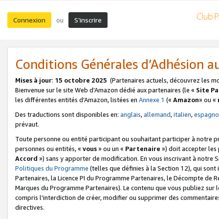
Connexion
S’inscrire
ou
Conditions Générales d’Adhésion 
Mises à jour
:
15 octobre 2025
(Partenaires actuels, découvrez les m
Bienvenue sur le site Web d’Amazon dédié aux partenaires (le «
Site P
les différentes entités d’Amazon, listées en
Annexe 1
(«
Amazon
» ou «
Des traductions sont disponibles en:
anglais
,
allemand
,
italien
,
espagno
prévaut.
Toute personne ou entité participant ou souhaitant participer à notre 
personnes ou entités, «
vous
» ou un «
Partenaire
») doit accepter le
Accord
») sans y apporter de modification. En vous inscrivant à notre Si
Politiques du Programme
(telles que définies à la Section 12), qui so
Partenaires, la Licence PI du Programme Partenaires, le Décompte de 
Marques du Programme Partenaires). Le contenu que vous publiez sur l
compris l'interdiction de créer, modifier ou supprimer des commentaires
directives.