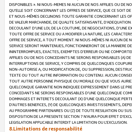
DISPONIBLES ». NI NOUS-MEMES NI AUCUN DE NOS AFFILIES OU D
QU’ELLE SOIT CONCERNANT LES OFFRES DE SERVICE, QUE CE SOIT DE
ET NOUS-MÊMES DECLINONS TOUTE GARANTIE CONCERNANT LES OFFRE
DE VALEUR MARCHANDE, DE QUALITE SATISFAISANTE, D’ADEQUATION
DECOULANT D’UNE LOI, DE LA COUTUME, DE NEGOCIATIONS, D’UNE
TOUTE OFFRE DE SERVICE OU A MODIFIER LA NATURE, LES CARACTERI
OFFRE DE SERVICE, A TOUT MOMENT. NI NOUS-MÊMES NI AUCUN DE 
SERVICE SERONT MAINTENUES, FONCTIONNERONT DE LA MANIERE DECR
ININTERROMPUES, EXACTES, EXEMPTES D’ERREUR OU NE COMPORT
AFFILIES OU DE NOS CONCEDANTS NE SERONS RESPONSABLES (A) DE
INTERRUPTIONS DE SERVICE, Y COMPRIS DE QUELCONQUES COUPURE
NON-AUTORISE A, OU MODIFICATION DE, OU SUPPRESSION, DESTRUC
TEXTE OU TOUT AUTRE INFORMATION OU CONTENU. AUCUN CONSEIL 
TOUT AUTRE PERSONNE PHYSIQUE OU MORALE OU QUE VOUS AURIEZ 
QUELCONQUE GARANTIE NON INDIQUEE EXPRESSEMENT DANS LE PRES
CONCEDANTS NE SERONS RESPONSABLES D’UNE QUELCONQUE COM
DOMMAGES ET INTERETS DECOULANT (X) D'UNE QUELCONQUE PERTE D
D'AUTRES BENEFICES, (Y) DE QUELCONQUES INVESTISSEMENTS, DEP
AU PROGRAMME PARTENAIRES OU (Z) DE TOUTE RESILIATION OU SU
DISPOSITION DE LA PRESENTE SECTION 7 N'AURA POUR EFFET D'EXC
LEGISLATION APPLICABLE INTERDIT LA LIMITATION OU L’EXCLUSION.
8.Limitations de responsabilité