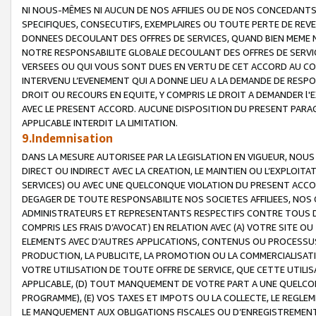
NI NOUS-MÊMES NI AUCUN DE NOS AFFILIES OU DE NOS CONCEDANT
SPECIFIQUES, CONSECUTIFS, EXEMPLAIRES OU TOUTE PERTE DE REVE
DONNEES DECOULANT DES OFFRES DE SERVICES, QUAND BIEN MEME N
NOTRE RESPONSABILITE GLOBALE DECOULANT DES OFFRES DE SERVI
VERSEES OU QUI VOUS SONT DUES EN VERTU DE CET ACCORD AU CO
INTERVENU L’EVENEMENT QUI A DONNE LIEU A LA DEMANDE DE RESP
DROIT OU RECOURS EN EQUITE, Y COMPRIS LE DROIT A DEMANDER l'
AVEC LE PRESENT ACCORD. AUCUNE DISPOSITION DU PRESENT PARAG
APPLICABLE INTERDIT LA LIMITATION.
9.Indemnisation
DANS LA MESURE AUTORISEE PAR LA LEGISLATION EN VIGUEUR, NO
DIRECT OU INDIRECT AVEC LA CREATION, LE MAINTIEN OU L’EXPLOIT
SERVICES) OU AVEC UNE QUELCONQUE VIOLATION DU PRESENT ACCO
DEGAGER DE TOUTE RESPONSABILITE NOS SOCIETES AFFILIEES, NOS 
ADMINISTRATEURS ET REPRESENTANTS RESPECTIFS CONTRE TOUS D
COMPRIS LES FRAIS D’AVOCAT) EN RELATION AVEC (A) VOTRE SITE O
ELEMENTS AVEC D’AUTRES APPLICATIONS, CONTENUS OU PROCESSUS, (
PRODUCTION, LA PUBLICITE, LA PROMOTION OU LA COMMERCIALISAT
VOTRE UTILISATION DE TOUTE OFFRE DE SERVICE, QUE CETTE UTILI
APPLICABLE, (D) TOUT MANQUEMENT DE VOTRE PART A UNE QUELCO
PROGRAMME), (E) VOS TAXES ET IMPOTS OU LA COLLECTE, LE REGLE
LE MANQUEMENT AUX OBLIGATIONS FISCALES OU D’ENREGISTREMENT 