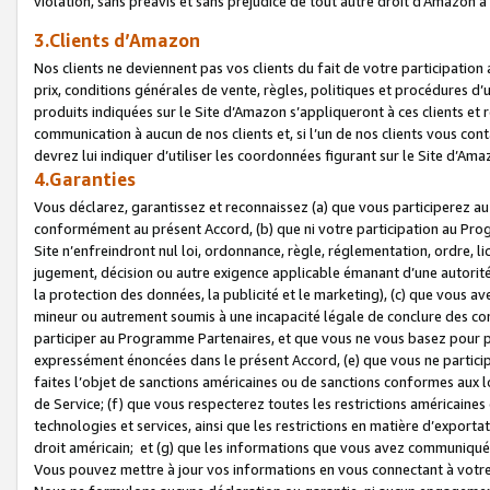
violation, sans préavis et sans préjudice de tout autre droit d’Amazo
3.Clients d’Amazon
Nos clients ne deviennent pas vos clients du fait de votre participati
prix, conditions générales de vente, règles, politiques et procédures d’u
produits indiquées sur le Site d’Amazon s’appliqueront à ces clients et
communication à aucun de nos clients et, si l’un de nos clients vous co
devrez lui indiquer d’utiliser les coordonnées figurant sur le Site d’Ama
4.Garanties
Vous déclarez, garantissez et reconnaissez (a) que vous participerez a
conformément au présent Accord, (b) que ni votre participation au Prog
Site n’enfreindront nul loi, ordonnance, règle, réglementation, ordre, li
jugement, décision ou autre exigence applicable émanant d’une autori
la protection des données, la publicité et le marketing), (c) que vous 
mineur ou autrement soumis à une incapacité légale de conclure des con
participer au Programme Partenaires, et que vous ne vous basez pour pr
expressément énoncées dans le présent Accord, (e) que vous ne particip
faites l’objet de sanctions américaines ou de sanctions conformes aux 
de Service; (f) que vous respecterez toutes les restrictions américaines
technologies et services, ainsi que les restrictions en matière d’exporta
droit américain; et (g) que les informations que vous avez communiqué
Vous pouvez mettre à jour vos informations en vous connectant à votre