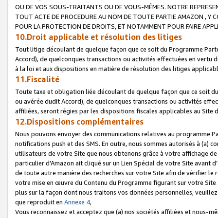
OU DE VOS SOUS-TRAITANTS OU DE VOUS-MÊMES. NOTRE REPRES
TOUT ACTE DE PROCEDURE AU NOM DE TOUTE PARTIE AMAZON , Y CO
POUR LA PROTECTION DE DROITS, ET NOTAMMENT POUR FAIRE APPL
10.Droit applicable et résolution des litiges
Tout litige découlant de quelque façon que ce soit du Programme Parte
Accord), de quelconques transactions ou activités effectuées en vertu d
à la loi et aux dispositions en matière de résolution des litiges applic
11.Fiscalité
Toute taxe et obligation liée découlant de quelque façon que ce soit 
ou avérée dudit Accord), de quelconques transactions ou activités effe
affiliées, seront régies par les dispositions fiscales applicables au Si
12.Dispositions complémentaires
Nous pouvons envoyer des communications relatives au programme Parten
notifications push et des SMS. En outre, nous sommes autorisés à (a) cont
utilisateurs de votre Site que nous obtenons grâce à votre affichage de
particulier d'Amazon ait cliqué sur un Lien Spécial de votre Site avant d
de toute autre manière des recherches sur votre Site afin de vérifier le re
votre mise en œuvre du Contenu du Programme figurant sur votre Site à
plus sur la façon dont nous traitons vos données personnelles, veuille
que reproduit en
Annexe 4
,
Vous reconnaissez et acceptez que (a) nos sociétés affiliées et nous-m