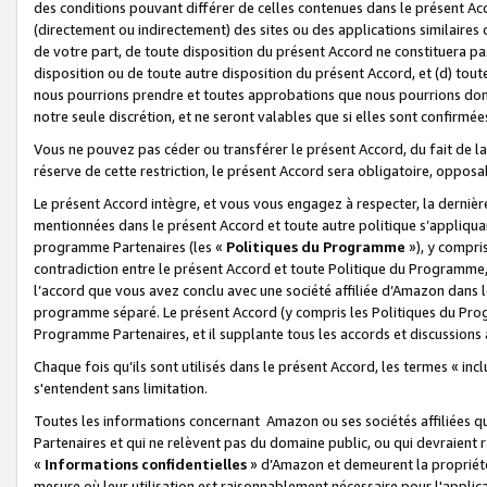
des conditions pouvant différer de celles contenues dans le présent Ac
(directement ou indirectement) des sites ou des applications similaires o
de votre part, de toute disposition du présent Accord ne constituera pa
disposition ou de toute autre disposition du présent Accord, et (d) tou
nous pourrions prendre et toutes approbations que nous pourrions donn
notre seule discrétion, et ne seront valables que si elles sont confirmée
Vous ne pouvez pas céder ou transférer le présent Accord, du fait de la 
réserve de cette restriction, le présent Accord sera obligatoire, opposab
Le présent Accord intègre, et vous vous engagez à respecter, la dernière 
mentionnées dans le présent Accord et toute autre politique s’appliqua
programme Partenaires (les «
Politiques du Programme
»), y compri
contradiction entre le présent Accord et toute Politique du Programme, 
l’accord que vous avez conclu avec une société affiliée d’Amazon dans 
programme séparé. Le présent Accord (y compris les Politiques du Progr
Programme Partenaires, et il supplante tous les accords et discussions 
Chaque fois qu’ils sont utilisés dans le présent Accord, les termes « in
s'entendent sans limitation.
Toutes les informations concernant Amazon ou ses sociétés affiliées 
Partenaires et qui ne relèvent pas du domaine public, ou qui devraient
«
Informations confidentielles
» d’Amazon et demeurent la propriété 
mesure où leur utilisation est raisonnablement nécessaire pour l'appli