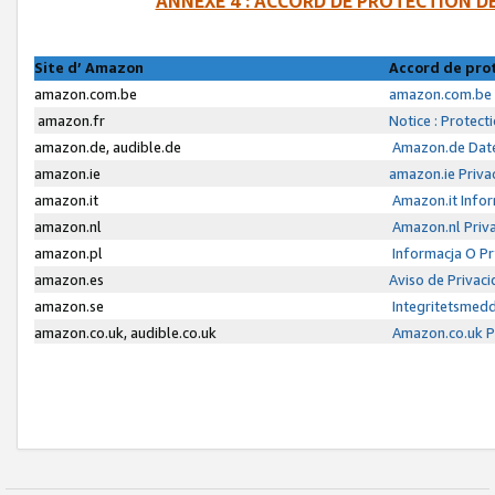
ANNEXE 4 : ACCORD DE PROTECTION 
Site d’ Amazon
Accord de pro
amazon.com.be
amazon.com.be 
amazon.fr
Notice : Protect
amazon.de, audible.de
Amazon.de Date
amazon.ie
amazon.ie Priva
amazon.it
Amazon.it Infor
amazon.nl
Amazon.nl Priva
amazon.pl
Informacja O P
amazon.es
Aviso de Privac
amazon.se
Integritetsmed
amazon.co.uk, audible.co.uk
Amazon.co.uk Pr