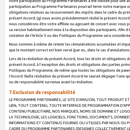
votre participation au Programme Partenaires a été utilisée pour une ac
participation au Programme Partenaires pourrait ternir notre marque ou
obligations relatives au recouvrement des impôts dans le cadre du prése
présent Accord; (g) nous avons précédemment résilié le présent Accord
nous considérons être votre affiliée ou agissant de concert avec vous 
sa version habituellement mise à la disposition des participants. Afin d’é
violation de l’Article 5 ou des Politiques du Programme sera considéré
Nous sommes à même de retenir les rémunérations accumulées et impayée
que le montant correct est bien versé (par ex., dans le cas d’annulations
Lors de la résiliation du présent Accord, tous les droits et obligations 
présent Accord, à l’exception des droits et obligations des parties prévus
Politiques du Programme, de même que toutes les obligations de paiement
l’Accord. Nulle résiliation du présent Accord ne saurait dégager l'une 
ou de responsabilité survenue avant la résiliation.
7.Exclusion de responsabilité
LE PROGRAMME PARTENAIRES, LE SITE D’AMAZON, TOUT PRODUIT ET 
LIEN, TOUT CONTENU, TOUTE INTERFACE DE PROGRAMMATION D'APP
CONTENU PUBLICITAIRE, NOS MARQUES, NOMS DE DOMAINE ET LOGOS
LA TECHNOLOGIE, LES LOGICIELS, FONCTIONS, DOCUMENTS, DONNEES
INFORMATIONS ET CONTENUS FOURNIS OU UTILISES PAR NOUS OU P
CADRE DU PROGRAMME PARTENAIRES (DESIGNES COLLECTIVEMENT LE