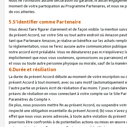
Nous ne formulons aucune déclaration ou garantie, ni aucun engagemen
moment de votre participation au Programme Partenaires, et nous ne p
de vos attentes.
5.S’identifier comme Partenaire
Vous devez faire figurer clairement et de façon visible la mention sui
du présent Accord, sur votre Site ou tout autre endroit où Amazon peut vo
tant que Partenaire Amazon, je réalise un bénéfice sur les achats remplis
la réglementation, vous ne ferez aucune autre communication publique
notre accord écrit préalable. Vous ne dénaturerez pas ni n’enjoliverez 
implicitement que nous vous soutenons, sponsorisons ou parrainons) et v
et vous ou toute autre personne physique ou morale, sauf de la manièr
6.Durée et résiliation
La durée du présent Accord débute au moment de votre inscription ou de
présent Accord à tout moment, avec ou sans motif (automatiquement et sa
l’autre partie un préavis écrit de résiliation d’au moins 7 jours calenda
préavis de résiliation en vous connectant à votre compte sur le Site Par
Paramètres du Compte ».
De plus, nous pouvons mettre fin au présent Accord, ou suspendre votre 
respecté une obligation essentielle du présent Accord; (b) vous n’avez p
effet que nous vous avons adressée, à toute autre violation du présen
pourrions être confrontés à de potentielles actions ou mises en œuvre 