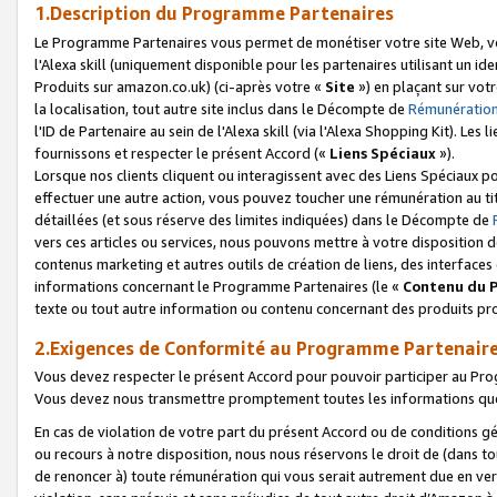
1.Description du Programme Partenaires
Le Programme Partenaires vous permet de monétiser votre site Web, vos 
l'Alexa skill (uniquement disponible pour les partenaires utilisant un 
Produits sur amazon.co.uk) (ci-après votre «
Site
») en plaçant sur votr
la localisation, tout autre site inclus dans le Décompte de
Rémunération
l'ID de Partenaire au sein de l'Alexa skill (via l'Alexa Shopping Kit). Le
fournissons et respecter le présent Accord («
Liens Spéciaux
»).
Lorsque nos clients cliquent ou interagissent avec des Liens Spéciaux p
effectuer une autre action, vous pouvez toucher une rémunération au ti
détaillées (et sous réserve des limites indiquées) dans le Décompte de
vers ces articles ou services, nous pouvons mettre à votre disposition d
contenus marketing et autres outils de création de liens, des interfaces
informations concernant le Programme Partenaires (le «
Contenu du 
texte ou tout autre information ou contenu concernant des produits prop
2.Exigences de Conformité au Programme Partenair
Vous devez respecter le présent Accord pour pouvoir participer au Pr
Vous devez nous transmettre promptement toutes les informations que
En cas de violation de votre part du présent Accord ou de conditions g
ou recours à notre disposition, nous nous réservons le droit de (dans 
de renoncer à) toute rémunération qui vous serait autrement due en ver