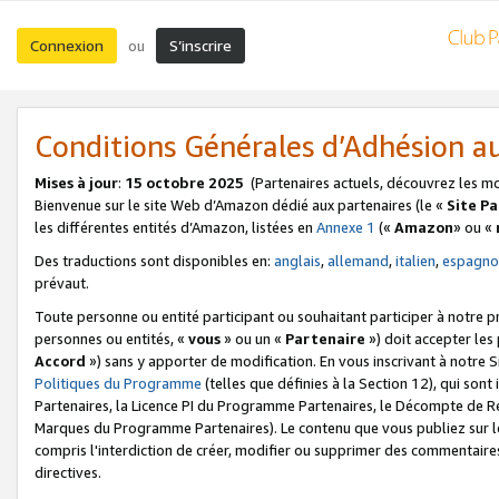
Connexion
S’inscrire
ou
Conditions Générales d’Adhésion 
Mises à jour
:
15 octobre 2025
(Partenaires actuels, découvrez les m
Bienvenue sur le site Web d’Amazon dédié aux partenaires (le «
Site P
les différentes entités d’Amazon, listées en
Annexe 1
(«
Amazon
» ou «
Des traductions sont disponibles en:
anglais
,
allemand
,
italien
,
espagno
prévaut.
Toute personne ou entité participant ou souhaitant participer à notre 
personnes ou entités, «
vous
» ou un «
Partenaire
») doit accepter le
Accord
») sans y apporter de modification. En vous inscrivant à notre Si
Politiques du Programme
(telles que définies à la Section 12), qui so
Partenaires, la Licence PI du Programme Partenaires, le Décompte de 
Marques du Programme Partenaires). Le contenu que vous publiez sur l
compris l'interdiction de créer, modifier ou supprimer des commentaires
directives.