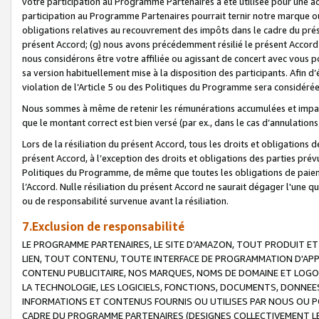
votre participation au Programme Partenaires a été utilisée pour une ac
participation au Programme Partenaires pourrait ternir notre marque ou
obligations relatives au recouvrement des impôts dans le cadre du prése
présent Accord; (g) nous avons précédemment résilié le présent Accord
nous considérons être votre affiliée ou agissant de concert avec vous 
sa version habituellement mise à la disposition des participants. Afin d’é
violation de l’Article 5 ou des Politiques du Programme sera considéré
Nous sommes à même de retenir les rémunérations accumulées et impayée
que le montant correct est bien versé (par ex., dans le cas d’annulations
Lors de la résiliation du présent Accord, tous les droits et obligations 
présent Accord, à l’exception des droits et obligations des parties prévus
Politiques du Programme, de même que toutes les obligations de paiement
l’Accord. Nulle résiliation du présent Accord ne saurait dégager l'une 
ou de responsabilité survenue avant la résiliation.
7.Exclusion de responsabilité
LE PROGRAMME PARTENAIRES, LE SITE D’AMAZON, TOUT PRODUIT ET 
LIEN, TOUT CONTENU, TOUTE INTERFACE DE PROGRAMMATION D'APP
CONTENU PUBLICITAIRE, NOS MARQUES, NOMS DE DOMAINE ET LOGOS
LA TECHNOLOGIE, LES LOGICIELS, FONCTIONS, DOCUMENTS, DONNEES
INFORMATIONS ET CONTENUS FOURNIS OU UTILISES PAR NOUS OU P
CADRE DU PROGRAMME PARTENAIRES (DESIGNES COLLECTIVEMENT LE