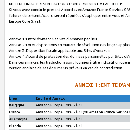
METTRE FIN AU PRESENT ACCORD CONFORMEMENT A L’ARTICLE 6.
Si vous avez conclu le présent Accord avec Amazon France Services SAS 
futures du présent Accord seront réputées s’appliquer entre vous et 
Europe Core S.à r.l.
Annexe 1 :Entité d’Amazon et Site d’Amazon par lieu
Annexe 2 :Loi et dispositions en matière de résolution des litiges appli
Annexe 3 :Disposition fiscale applicable aux Sites d’Amazon
Annexe 4 :Accord de protection des données personnelles par Sites d
Dans ces annexes, les traductions sont fournies à titre indicatif uniquem
version anglaise de ces documents prévaut en cas de contradiction.
ANNEXE 1 : ENTITE D’A
Lieu
Entité d’Amazon
Belgique
Amazon Europe Core S.à r.l.
France
Amazon Europe Core S.à r.l.(ou Amazon France Services 
Allemagne
Amazon Europe Core S.à r.l.
Irlande
Amazon Europe Core S.à r.l.