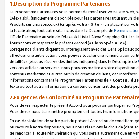
1.Description du Programme Partenaires
Le Programme Partenaires vous permet de monétiser votre site Web, vos 
l'Alexa skill (uniquement disponible pour les partenaires utilisant un 
Produits sur amazon.co.uk) (ci-après votre «
Site
») en plaçant sur votr
la localisation, tout autre site inclus dans le Décompte de
Rémunération
l'ID de Partenaire au sein de l'Alexa skill (via l'Alexa Shopping Kit). Le
fournissons et respecter le présent Accord («
Liens Spéciaux
»).
Lorsque nos clients cliquent ou interagissent avec des Liens Spéciaux p
effectuer une autre action, vous pouvez toucher une rémunération au ti
détaillées (et sous réserve des limites indiquées) dans le Décompte de
vers ces articles ou services, nous pouvons mettre à votre disposition d
contenus marketing et autres outils de création de liens, des interfaces
informations concernant le Programme Partenaires (le «
Contenu du 
texte ou tout autre information ou contenu concernant des produits prop
2.Exigences de Conformité au Programme Partenair
Vous devez respecter le présent Accord pour pouvoir participer au Pr
Vous devez nous transmettre promptement toutes les informations que
En cas de violation de votre part du présent Accord ou de conditions g
ou recours à notre disposition, nous nous réservons le droit de (dans 
de renoncer à) toute rémunération qui vous serait autrement due en ver