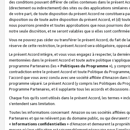
des conditions pouvant différer de celles contenues dans le présent Ac
(directement ou indirectement) des sites ou des applications similaires o
de votre part, de toute disposition du présent Accord ne constituera pa
disposition ou de toute autre disposition du présent Accord, et (d) tou
nous pourrions prendre et toutes approbations que nous pourrions donn
notre seule discrétion, et ne seront valables que si elles sont confirmée
Vous ne pouvez pas céder ou transférer le présent Accord, du fait de la 
réserve de cette restriction, le présent Accord sera obligatoire, opposab
Le présent Accord intègre, et vous vous engagez à respecter, la dernière 
mentionnées dans le présent Accord et toute autre politique s’appliqua
programme Partenaires (les «
Politiques du Programme
»), y compri
contradiction entre le présent Accord et toute Politique du Programme, 
l’accord que vous avez conclu avec une société affiliée d’Amazon dans 
programme séparé. Le présent Accord (y compris les Politiques du Progr
Programme Partenaires, et il supplante tous les accords et discussions 
Chaque fois qu’ils sont utilisés dans le présent Accord, les termes « in
s'entendent sans limitation.
Toutes les informations concernant Amazon ou ses sociétés affiliées 
Partenaires et qui ne relèvent pas du domaine public, ou qui devraient
«
Informations confidentielles
» d’Amazon et demeurent la propriété 
mesure où leur utilisation est raisonnablement nécessaire pour l'appli