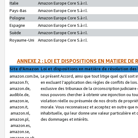
Italie
Amazon Europe Core S.à r.l.
Pays-Bas
Amazon Europe Core S.à r.l.
Pologne
Amazon Europe Core S.à r.l.
Espagne
Amazon Europe Core S.à r.l.
Suède
Amazon Europe Core S.à r.l.
Royaume-Uni
Amazon Europe Core S.à r.l.
ANNEXE 2 : LOI ET DISPOSITIONS EN MATIERE DE
Site d’Amazon
Loi et dispositions en matière de résolution des 
amazon.com.be,
Le présent Accord, ainsi que tout litige quel qu’il soi
amazon.fr,
en excluant l’application des règles de conflits de l
amazon.de,
exclusive des tribunaux de la circonscription judiciai
audible.de,
nous pouvons chercher à obtenir une injonction ou tou
amazon.ie,
violation réelle ou présumée de nos droits de proprié
amazon.it,
morale. Vous reconnaissez et acceptez en outre que n
amazon.nl,
inhabituelle, qui leur donne une valeur particulière 
amazon.pl,
des dommages et intérêts.
amazon.es,
amazon.se,
amazon.co.uk,