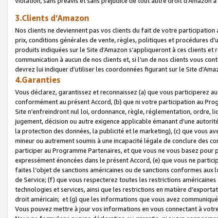
violation, sans préavis et sans préjudice de tout autre droit d’Amazo
3.Clients d’Amazon
Nos clients ne deviennent pas vos clients du fait de votre participati
prix, conditions générales de vente, règles, politiques et procédures d’u
produits indiquées sur le Site d’Amazon s’appliqueront à ces clients et
communication à aucun de nos clients et, si l’un de nos clients vous co
devrez lui indiquer d’utiliser les coordonnées figurant sur le Site d’Ama
4.Garanties
Vous déclarez, garantissez et reconnaissez (a) que vous participerez a
conformément au présent Accord, (b) que ni votre participation au Prog
Site n’enfreindront nul loi, ordonnance, règle, réglementation, ordre, li
jugement, décision ou autre exigence applicable émanant d’une autori
la protection des données, la publicité et le marketing), (c) que vous 
mineur ou autrement soumis à une incapacité légale de conclure des con
participer au Programme Partenaires, et que vous ne vous basez pour pr
expressément énoncées dans le présent Accord, (e) que vous ne particip
faites l’objet de sanctions américaines ou de sanctions conformes aux 
de Service; (f) que vous respecterez toutes les restrictions américaines
technologies et services, ainsi que les restrictions en matière d’exporta
droit américain; et (g) que les informations que vous avez communiqué
Vous pouvez mettre à jour vos informations en vous connectant à votre