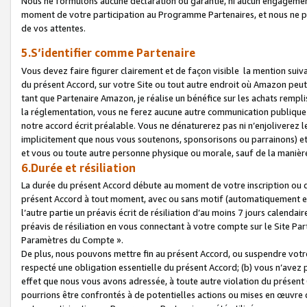
Nous ne formulons aucune déclaration ou garantie, ni aucun engagemen
moment de votre participation au Programme Partenaires, et nous ne p
de vos attentes.
5.S’identifier comme Partenaire
Vous devez faire figurer clairement et de façon visible la mention sui
du présent Accord, sur votre Site ou tout autre endroit où Amazon peut vo
tant que Partenaire Amazon, je réalise un bénéfice sur les achats remplis
la réglementation, vous ne ferez aucune autre communication publique
notre accord écrit préalable. Vous ne dénaturerez pas ni n’enjoliverez 
implicitement que nous vous soutenons, sponsorisons ou parrainons) et v
et vous ou toute autre personne physique ou morale, sauf de la manièr
6.Durée et résiliation
La durée du présent Accord débute au moment de votre inscription ou de
présent Accord à tout moment, avec ou sans motif (automatiquement et sa
l’autre partie un préavis écrit de résiliation d’au moins 7 jours calenda
préavis de résiliation en vous connectant à votre compte sur le Site Par
Paramètres du Compte ».
De plus, nous pouvons mettre fin au présent Accord, ou suspendre votre 
respecté une obligation essentielle du présent Accord; (b) vous n’avez p
effet que nous vous avons adressée, à toute autre violation du présen
pourrions être confrontés à de potentielles actions ou mises en œuvre 