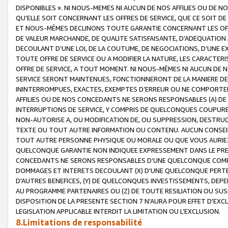
DISPONIBLES ». NI NOUS-MEMES NI AUCUN DE NOS AFFILIES OU D
QU’ELLE SOIT CONCERNANT LES OFFRES DE SERVICE, QUE CE SOIT DE
ET NOUS-MÊMES DECLINONS TOUTE GARANTIE CONCERNANT LES OFFRE
DE VALEUR MARCHANDE, DE QUALITE SATISFAISANTE, D’ADEQUATION
DECOULANT D’UNE LOI, DE LA COUTUME, DE NEGOCIATIONS, D’UNE
TOUTE OFFRE DE SERVICE OU A MODIFIER LA NATURE, LES CARACTERI
OFFRE DE SERVICE, A TOUT MOMENT. NI NOUS-MÊMES NI AUCUN DE 
SERVICE SERONT MAINTENUES, FONCTIONNERONT DE LA MANIERE DECR
ININTERROMPUES, EXACTES, EXEMPTES D’ERREUR OU NE COMPORT
AFFILIES OU DE NOS CONCEDANTS NE SERONS RESPONSABLES (A) DE
INTERRUPTIONS DE SERVICE, Y COMPRIS DE QUELCONQUES COUPURE
NON-AUTORISE A, OU MODIFICATION DE, OU SUPPRESSION, DESTRUC
TEXTE OU TOUT AUTRE INFORMATION OU CONTENU. AUCUN CONSEIL 
TOUT AUTRE PERSONNE PHYSIQUE OU MORALE OU QUE VOUS AURIEZ 
QUELCONQUE GARANTIE NON INDIQUEE EXPRESSEMENT DANS LE PRES
CONCEDANTS NE SERONS RESPONSABLES D’UNE QUELCONQUE COM
DOMMAGES ET INTERETS DECOULANT (X) D'UNE QUELCONQUE PERTE D
D'AUTRES BENEFICES, (Y) DE QUELCONQUES INVESTISSEMENTS, DEP
AU PROGRAMME PARTENAIRES OU (Z) DE TOUTE RESILIATION OU SU
DISPOSITION DE LA PRESENTE SECTION 7 N'AURA POUR EFFET D'EXC
LEGISLATION APPLICABLE INTERDIT LA LIMITATION OU L’EXCLUSION.
8.Limitations de responsabilité