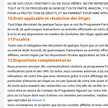
OU DE VOS SOUS-TRAITANTS OU DE VOUS-MÊMES. NOTRE REPRES
TOUT ACTE DE PROCEDURE AU NOM DE TOUTE PARTIE AMAZON , Y CO
POUR LA PROTECTION DE DROITS, ET NOTAMMENT POUR FAIRE APPL
10.Droit applicable et résolution des litiges
Tout litige découlant de quelque façon que ce soit du Programme Parte
Accord), de quelconques transactions ou activités effectuées en vertu d
à la loi et aux dispositions en matière de résolution des litiges applic
11.Fiscalité
Toute taxe et obligation liée découlant de quelque façon que ce soit 
ou avérée dudit Accord), de quelconques transactions ou activités effe
affiliées, seront régies par les dispositions fiscales applicables au Si
12.Dispositions complémentaires
Nous pouvons envoyer des communications relatives au programme Parten
notifications push et des SMS. En outre, nous sommes autorisés à (a) cont
utilisateurs de votre Site que nous obtenons grâce à votre affichage de
particulier d'Amazon ait cliqué sur un Lien Spécial de votre Site avant d
de toute autre manière des recherches sur votre Site afin de vérifier le re
votre mise en œuvre du Contenu du Programme figurant sur votre Site à
plus sur la façon dont nous traitons vos données personnelles, veuille
que reproduit en
Annexe 4
,
Vous reconnaissez et acceptez que (a) nos sociétés affiliées et nous-m