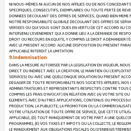
NI NOUS-MÊMES NI AUCUN DE NOS AFFILIES OU DE NOS CONCEDANT
SPECIFIQUES, CONSECUTIFS, EXEMPLAIRES OU TOUTE PERTE DE REVE
DONNEES DECOULANT DES OFFRES DE SERVICES, QUAND BIEN MEME N
NOTRE RESPONSABILITE GLOBALE DECOULANT DES OFFRES DE SERVI
VERSEES OU QUI VOUS SONT DUES EN VERTU DE CET ACCORD AU CO
INTERVENU L’EVENEMENT QUI A DONNE LIEU A LA DEMANDE DE RESP
DROIT OU RECOURS EN EQUITE, Y COMPRIS LE DROIT A DEMANDER l'
AVEC LE PRESENT ACCORD. AUCUNE DISPOSITION DU PRESENT PARAG
APPLICABLE INTERDIT LA LIMITATION.
9.Indemnisation
DANS LA MESURE AUTORISEE PAR LA LEGISLATION EN VIGUEUR, NO
DIRECT OU INDIRECT AVEC LA CREATION, LE MAINTIEN OU L’EXPLOIT
SERVICES) OU AVEC UNE QUELCONQUE VIOLATION DU PRESENT ACCO
DEGAGER DE TOUTE RESPONSABILITE NOS SOCIETES AFFILIEES, NOS 
ADMINISTRATEURS ET REPRESENTANTS RESPECTIFS CONTRE TOUS D
COMPRIS LES FRAIS D’AVOCAT) EN RELATION AVEC (A) VOTRE SITE O
ELEMENTS AVEC D’AUTRES APPLICATIONS, CONTENUS OU PROCESSUS, (
PRODUCTION, LA PUBLICITE, LA PROMOTION OU LA COMMERCIALISAT
VOTRE UTILISATION DE TOUTE OFFRE DE SERVICE, QUE CETTE UTILI
APPLICABLE, (D) TOUT MANQUEMENT DE VOTRE PART A UNE QUELCO
PROGRAMME), (E) VOS TAXES ET IMPOTS OU LA COLLECTE, LE REGLE
LE MANQUEMENT AUX OBLIGATIONS FISCALES OU D’ENREGISTREMENT 