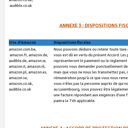
audible.co.uk
ANNEXE 3 : DISPOSITIONS FI
Site d’Amazon
Dispositions fiscales
amazon.com.be,
Nous pouvons déduire ou retenir toute taxe 
amazon.fr, amazon.de,
vous est dû en vertu du présent Accord. Les 
audible.de, amazon.ie,
représenteront le paiement ou le règlement 
amazon.it, amazon.nl,
pouvons vous demander ponctuellement des r
amazon.pl, amazon.es,
mais que vous ne nous les transmettez pas, n
amazon.se,
rémunération jusqu’à ce que vous nous reme
amazon.co.uk,
vous n’êtes pas la personne auprès de qui no
audible.co.uk
au Luxembourg, vous pouvez être légalement 
une facture répondant aux exigences d’une 
paiera la TVA applicable.