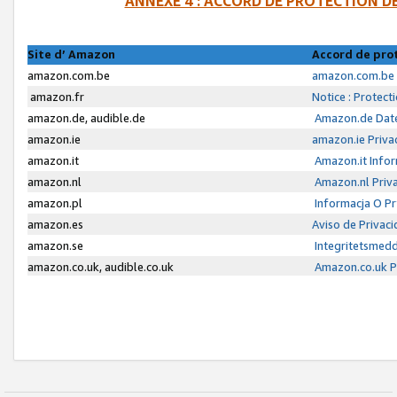
ANNEXE 4 : ACCORD DE PROTECTION 
Site d’ Amazon
Accord de pro
amazon.com.be
amazon.com.be 
amazon.fr
Notice : Protect
amazon.de, audible.de
Amazon.de Date
amazon.ie
amazon.ie Priva
amazon.it
Amazon.it Infor
amazon.nl
Amazon.nl Priva
amazon.pl
Informacja O P
amazon.es
Aviso de Privac
amazon.se
Integritetsmed
amazon.co.uk, audible.co.uk
Amazon.co.uk Pr