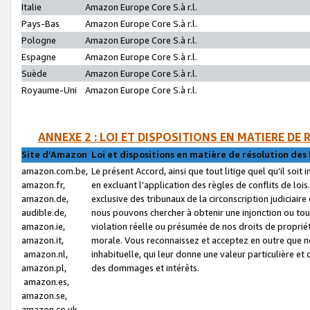
Italie
Amazon Europe Core S.à r.l.
Pays-Bas
Amazon Europe Core S.à r.l.
Pologne
Amazon Europe Core S.à r.l.
Espagne
Amazon Europe Core S.à r.l.
Suède
Amazon Europe Core S.à r.l.
Royaume-Uni
Amazon Europe Core S.à r.l.
ANNEXE 2 : LOI ET DISPOSITIONS EN MATIERE DE
Site d’Amazon
Loi et dispositions en matière de résolution des 
amazon.com.be,
Le présent Accord, ainsi que tout litige quel qu’il soi
amazon.fr,
en excluant l’application des règles de conflits de l
amazon.de,
exclusive des tribunaux de la circonscription judiciai
audible.de,
nous pouvons chercher à obtenir une injonction ou tou
amazon.ie,
violation réelle ou présumée de nos droits de proprié
amazon.it,
morale. Vous reconnaissez et acceptez en outre que n
amazon.nl,
inhabituelle, qui leur donne une valeur particulière 
amazon.pl,
des dommages et intérêts.
amazon.es,
amazon.se,
amazon.co.uk,