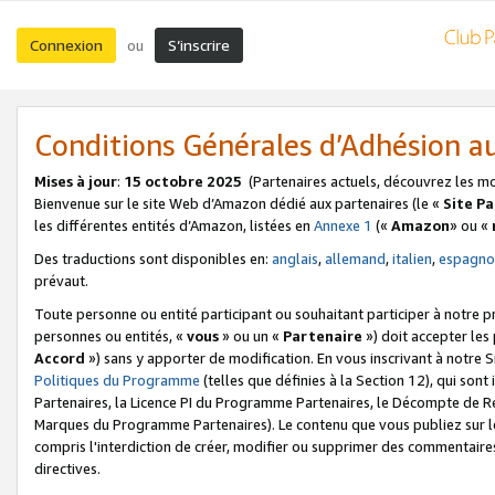
Connexion
S’inscrire
ou
Conditions Générales d’Adhésion 
Mises à jour
:
15 octobre 2025
(Partenaires actuels, découvrez les m
Bienvenue sur le site Web d’Amazon dédié aux partenaires (le «
Site P
les différentes entités d’Amazon, listées en
Annexe 1
(«
Amazon
» ou «
Des traductions sont disponibles en:
anglais
,
allemand
,
italien
,
espagno
prévaut.
Toute personne ou entité participant ou souhaitant participer à notre 
personnes ou entités, «
vous
» ou un «
Partenaire
») doit accepter le
Accord
») sans y apporter de modification. En vous inscrivant à notre Si
Politiques du Programme
(telles que définies à la Section 12), qui so
Partenaires, la Licence PI du Programme Partenaires, le Décompte de 
Marques du Programme Partenaires). Le contenu que vous publiez sur l
compris l'interdiction de créer, modifier ou supprimer des commentaires
directives.