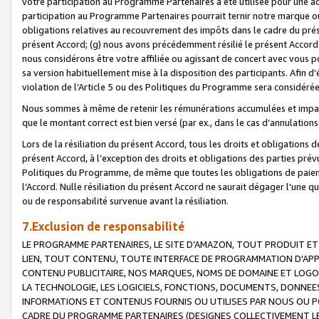
votre participation au Programme Partenaires a été utilisée pour une ac
participation au Programme Partenaires pourrait ternir notre marque ou
obligations relatives au recouvrement des impôts dans le cadre du prése
présent Accord; (g) nous avons précédemment résilié le présent Accord
nous considérons être votre affiliée ou agissant de concert avec vous 
sa version habituellement mise à la disposition des participants. Afin d’é
violation de l’Article 5 ou des Politiques du Programme sera considéré
Nous sommes à même de retenir les rémunérations accumulées et impayée
que le montant correct est bien versé (par ex., dans le cas d’annulations
Lors de la résiliation du présent Accord, tous les droits et obligations 
présent Accord, à l’exception des droits et obligations des parties prévus
Politiques du Programme, de même que toutes les obligations de paiement
l’Accord. Nulle résiliation du présent Accord ne saurait dégager l'une 
ou de responsabilité survenue avant la résiliation.
7.Exclusion de responsabilité
LE PROGRAMME PARTENAIRES, LE SITE D’AMAZON, TOUT PRODUIT ET 
LIEN, TOUT CONTENU, TOUTE INTERFACE DE PROGRAMMATION D'APP
CONTENU PUBLICITAIRE, NOS MARQUES, NOMS DE DOMAINE ET LOGOS
LA TECHNOLOGIE, LES LOGICIELS, FONCTIONS, DOCUMENTS, DONNEES
INFORMATIONS ET CONTENUS FOURNIS OU UTILISES PAR NOUS OU P
CADRE DU PROGRAMME PARTENAIRES (DESIGNES COLLECTIVEMENT LE