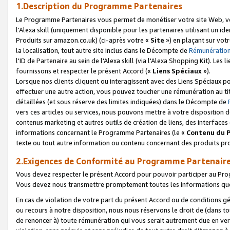
1.Description du Programme Partenaires
Le Programme Partenaires vous permet de monétiser votre site Web, vos 
l'Alexa skill (uniquement disponible pour les partenaires utilisant un 
Produits sur amazon.co.uk) (ci-après votre «
Site
») en plaçant sur votr
la localisation, tout autre site inclus dans le Décompte de
Rémunération
l'ID de Partenaire au sein de l'Alexa skill (via l'Alexa Shopping Kit). Le
fournissons et respecter le présent Accord («
Liens Spéciaux
»).
Lorsque nos clients cliquent ou interagissent avec des Liens Spéciaux p
effectuer une autre action, vous pouvez toucher une rémunération au ti
détaillées (et sous réserve des limites indiquées) dans le Décompte de
vers ces articles ou services, nous pouvons mettre à votre disposition d
contenus marketing et autres outils de création de liens, des interfaces
informations concernant le Programme Partenaires (le «
Contenu du 
texte ou tout autre information ou contenu concernant des produits prop
2.Exigences de Conformité au Programme Partenair
Vous devez respecter le présent Accord pour pouvoir participer au Pr
Vous devez nous transmettre promptement toutes les informations que
En cas de violation de votre part du présent Accord ou de conditions g
ou recours à notre disposition, nous nous réservons le droit de (dans 
de renoncer à) toute rémunération qui vous serait autrement due en ver