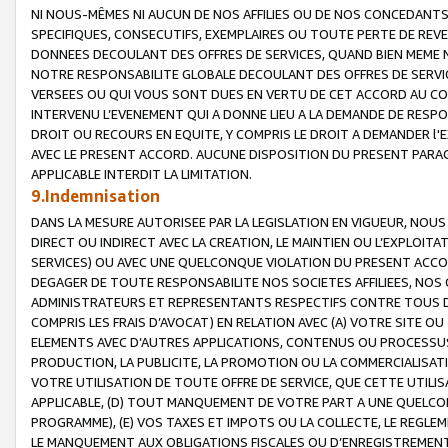
NI NOUS-MÊMES NI AUCUN DE NOS AFFILIES OU DE NOS CONCEDANT
SPECIFIQUES, CONSECUTIFS, EXEMPLAIRES OU TOUTE PERTE DE REVE
DONNEES DECOULANT DES OFFRES DE SERVICES, QUAND BIEN MEME N
NOTRE RESPONSABILITE GLOBALE DECOULANT DES OFFRES DE SERVI
VERSEES OU QUI VOUS SONT DUES EN VERTU DE CET ACCORD AU CO
INTERVENU L’EVENEMENT QUI A DONNE LIEU A LA DEMANDE DE RESP
DROIT OU RECOURS EN EQUITE, Y COMPRIS LE DROIT A DEMANDER l'
AVEC LE PRESENT ACCORD. AUCUNE DISPOSITION DU PRESENT PARAG
APPLICABLE INTERDIT LA LIMITATION.
9.Indemnisation
DANS LA MESURE AUTORISEE PAR LA LEGISLATION EN VIGUEUR, NO
DIRECT OU INDIRECT AVEC LA CREATION, LE MAINTIEN OU L’EXPLOIT
SERVICES) OU AVEC UNE QUELCONQUE VIOLATION DU PRESENT ACCO
DEGAGER DE TOUTE RESPONSABILITE NOS SOCIETES AFFILIEES, NOS 
ADMINISTRATEURS ET REPRESENTANTS RESPECTIFS CONTRE TOUS D
COMPRIS LES FRAIS D’AVOCAT) EN RELATION AVEC (A) VOTRE SITE O
ELEMENTS AVEC D’AUTRES APPLICATIONS, CONTENUS OU PROCESSUS, (
PRODUCTION, LA PUBLICITE, LA PROMOTION OU LA COMMERCIALISAT
VOTRE UTILISATION DE TOUTE OFFRE DE SERVICE, QUE CETTE UTILI
APPLICABLE, (D) TOUT MANQUEMENT DE VOTRE PART A UNE QUELCO
PROGRAMME), (E) VOS TAXES ET IMPOTS OU LA COLLECTE, LE REGLE
LE MANQUEMENT AUX OBLIGATIONS FISCALES OU D’ENREGISTREMENT 