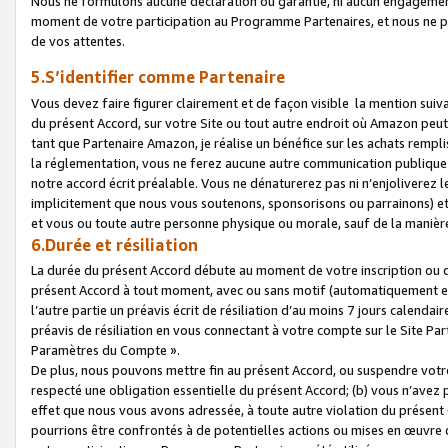
Nous ne formulons aucune déclaration ou garantie, ni aucun engagemen
moment de votre participation au Programme Partenaires, et nous ne p
de vos attentes.
5.S’identifier comme Partenaire
Vous devez faire figurer clairement et de façon visible la mention sui
du présent Accord, sur votre Site ou tout autre endroit où Amazon peut vo
tant que Partenaire Amazon, je réalise un bénéfice sur les achats remplis
la réglementation, vous ne ferez aucune autre communication publique
notre accord écrit préalable. Vous ne dénaturerez pas ni n’enjoliverez 
implicitement que nous vous soutenons, sponsorisons ou parrainons) et v
et vous ou toute autre personne physique ou morale, sauf de la manièr
6.Durée et résiliation
La durée du présent Accord débute au moment de votre inscription ou de
présent Accord à tout moment, avec ou sans motif (automatiquement et sa
l’autre partie un préavis écrit de résiliation d’au moins 7 jours calenda
préavis de résiliation en vous connectant à votre compte sur le Site Par
Paramètres du Compte ».
De plus, nous pouvons mettre fin au présent Accord, ou suspendre votre 
respecté une obligation essentielle du présent Accord; (b) vous n’avez p
effet que nous vous avons adressée, à toute autre violation du présen
pourrions être confrontés à de potentielles actions ou mises en œuvre 