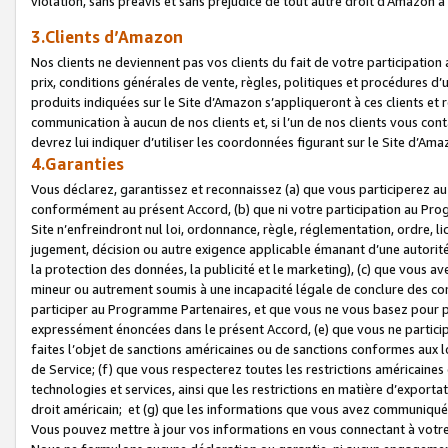
violation, sans préavis et sans préjudice de tout autre droit d’Amazo
3.Clients d’Amazon
Nos clients ne deviennent pas vos clients du fait de votre participati
prix, conditions générales de vente, règles, politiques et procédures d’u
produits indiquées sur le Site d’Amazon s’appliqueront à ces clients et
communication à aucun de nos clients et, si l’un de nos clients vous co
devrez lui indiquer d’utiliser les coordonnées figurant sur le Site d’Ama
4.Garanties
Vous déclarez, garantissez et reconnaissez (a) que vous participerez a
conformément au présent Accord, (b) que ni votre participation au Prog
Site n’enfreindront nul loi, ordonnance, règle, réglementation, ordre, li
jugement, décision ou autre exigence applicable émanant d’une autori
la protection des données, la publicité et le marketing), (c) que vous 
mineur ou autrement soumis à une incapacité légale de conclure des con
participer au Programme Partenaires, et que vous ne vous basez pour pr
expressément énoncées dans le présent Accord, (e) que vous ne particip
faites l’objet de sanctions américaines ou de sanctions conformes aux 
de Service; (f) que vous respecterez toutes les restrictions américaines
technologies et services, ainsi que les restrictions en matière d’exporta
droit américain; et (g) que les informations que vous avez communiqué
Vous pouvez mettre à jour vos informations en vous connectant à votre