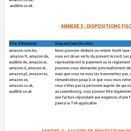
audible.co.uk
ANNEXE 3 : DISPOSITIONS FI
Site d’Amazon
Dispositions fiscales
amazon.com.be,
Nous pouvons déduire ou retenir toute taxe 
amazon.fr, amazon.de,
vous est dû en vertu du présent Accord. Les 
audible.de, amazon.ie,
représenteront le paiement ou le règlement 
amazon.it, amazon.nl,
pouvons vous demander ponctuellement des r
amazon.pl, amazon.es,
mais que vous ne nous les transmettez pas, n
amazon.se,
rémunération jusqu’à ce que vous nous reme
amazon.co.uk,
vous n’êtes pas la personne auprès de qui no
audible.co.uk
au Luxembourg, vous pouvez être légalement 
une facture répondant aux exigences d’une 
paiera la TVA applicable.