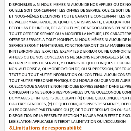
DISPONIBLES ». NI NOUS-MEMES NI AUCUN DE NOS AFFILIES OU D
QU’ELLE SOIT CONCERNANT LES OFFRES DE SERVICE, QUE CE SOIT DE
ET NOUS-MÊMES DECLINONS TOUTE GARANTIE CONCERNANT LES OFFRE
DE VALEUR MARCHANDE, DE QUALITE SATISFAISANTE, D’ADEQUATION
DECOULANT D’UNE LOI, DE LA COUTUME, DE NEGOCIATIONS, D’UNE
TOUTE OFFRE DE SERVICE OU A MODIFIER LA NATURE, LES CARACTERI
OFFRE DE SERVICE, A TOUT MOMENT. NI NOUS-MÊMES NI AUCUN DE 
SERVICE SERONT MAINTENUES, FONCTIONNERONT DE LA MANIERE DECR
ININTERROMPUES, EXACTES, EXEMPTES D’ERREUR OU NE COMPORT
AFFILIES OU DE NOS CONCEDANTS NE SERONS RESPONSABLES (A) DE
INTERRUPTIONS DE SERVICE, Y COMPRIS DE QUELCONQUES COUPURE
NON-AUTORISE A, OU MODIFICATION DE, OU SUPPRESSION, DESTRUC
TEXTE OU TOUT AUTRE INFORMATION OU CONTENU. AUCUN CONSEIL 
TOUT AUTRE PERSONNE PHYSIQUE OU MORALE OU QUE VOUS AURIEZ 
QUELCONQUE GARANTIE NON INDIQUEE EXPRESSEMENT DANS LE PRES
CONCEDANTS NE SERONS RESPONSABLES D’UNE QUELCONQUE COM
DOMMAGES ET INTERETS DECOULANT (X) D'UNE QUELCONQUE PERTE D
D'AUTRES BENEFICES, (Y) DE QUELCONQUES INVESTISSEMENTS, DEP
AU PROGRAMME PARTENAIRES OU (Z) DE TOUTE RESILIATION OU SU
DISPOSITION DE LA PRESENTE SECTION 7 N'AURA POUR EFFET D'EXC
LEGISLATION APPLICABLE INTERDIT LA LIMITATION OU L’EXCLUSION.
8.Limitations de responsabilité