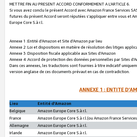
METTRE FIN AU PRESENT ACCORD CONFORMEMENT A L’ARTICLE 6.
Si vous avez conclu le présent Accord avec Amazon France Services SAS 
futures du présent Accord seront réputées s’appliquer entre vous et 
Europe Core S.à r.l.
Annexe 1 :Entité d’Amazon et Site d’Amazon par lieu
Annexe 2 :Loi et dispositions en matière de résolution des litiges appli
Annexe 3 :Disposition fiscale applicable aux Sites d’Amazon
Annexe 4 :Accord de protection des données personnelles par Sites d
Dans ces annexes, les traductions sont fournies à titre indicatif uniquem
version anglaise de ces documents prévaut en cas de contradiction.
ANNEXE 1 : ENTITE D’A
Lieu
Entité d’Amazon
Belgique
Amazon Europe Core S.à r.l.
France
Amazon Europe Core S.à r.l.(ou Amazon France Services 
Allemagne
Amazon Europe Core S.à r.l.
Irlande
Amazon Europe Core S.à r.l.