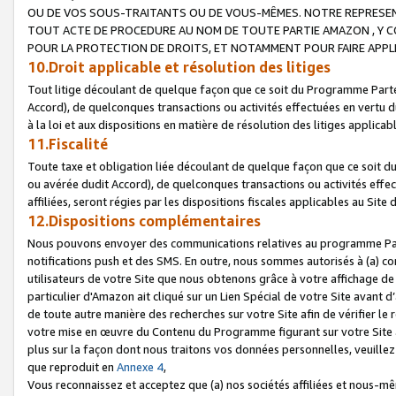
OU DE VOS SOUS-TRAITANTS OU DE VOUS-MÊMES. NOTRE REPRES
TOUT ACTE DE PROCEDURE AU NOM DE TOUTE PARTIE AMAZON , Y CO
POUR LA PROTECTION DE DROITS, ET NOTAMMENT POUR FAIRE APPL
10.Droit applicable et résolution des litiges
Tout litige découlant de quelque façon que ce soit du Programme Parte
Accord), de quelconques transactions ou activités effectuées en vertu d
à la loi et aux dispositions en matière de résolution des litiges applic
11.Fiscalité
Toute taxe et obligation liée découlant de quelque façon que ce soit 
ou avérée dudit Accord), de quelconques transactions ou activités effe
affiliées, seront régies par les dispositions fiscales applicables au Si
12.Dispositions complémentaires
Nous pouvons envoyer des communications relatives au programme Parten
notifications push et des SMS. En outre, nous sommes autorisés à (a) cont
utilisateurs de votre Site que nous obtenons grâce à votre affichage de
particulier d'Amazon ait cliqué sur un Lien Spécial de votre Site avant d
de toute autre manière des recherches sur votre Site afin de vérifier le re
votre mise en œuvre du Contenu du Programme figurant sur votre Site à
plus sur la façon dont nous traitons vos données personnelles, veuille
que reproduit en
Annexe 4
,
Vous reconnaissez et acceptez que (a) nos sociétés affiliées et nous-m