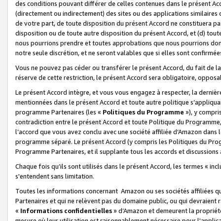
des conditions pouvant différer de celles contenues dans le présent Ac
(directement ou indirectement) des sites ou des applications similaires o
de votre part, de toute disposition du présent Accord ne constituera pa
disposition ou de toute autre disposition du présent Accord, et (d) tou
nous pourrions prendre et toutes approbations que nous pourrions donn
notre seule discrétion, et ne seront valables que si elles sont confirmée
Vous ne pouvez pas céder ou transférer le présent Accord, du fait de la 
réserve de cette restriction, le présent Accord sera obligatoire, opposab
Le présent Accord intègre, et vous vous engagez à respecter, la dernière 
mentionnées dans le présent Accord et toute autre politique s’appliqua
programme Partenaires (les «
Politiques du Programme
»), y compri
contradiction entre le présent Accord et toute Politique du Programme, 
l’accord que vous avez conclu avec une société affiliée d’Amazon dans 
programme séparé. Le présent Accord (y compris les Politiques du Progr
Programme Partenaires, et il supplante tous les accords et discussions 
Chaque fois qu’ils sont utilisés dans le présent Accord, les termes « in
s'entendent sans limitation.
Toutes les informations concernant Amazon ou ses sociétés affiliées 
Partenaires et qui ne relèvent pas du domaine public, ou qui devraient
«
Informations confidentielles
» d’Amazon et demeurent la propriété 
mesure où leur utilisation est raisonnablement nécessaire pour l'appli