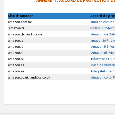
ANNEXE 4 : ACCORD DE PROTECTION 
Site d’ Amazon
Accord de pro
amazon.com.be
amazon.com.be 
amazon.fr
Notice : Protect
amazon.de, audible.de
Amazon.de Date
amazon.ie
amazon.ie Priva
amazon.it
Amazon.it Infor
amazon.nl
Amazon.nl Priva
amazon.pl
Informacja O P
amazon.es
Aviso de Privac
amazon.se
Integritetsmed
amazon.co.uk, audible.co.uk
Amazon.co.uk Pr