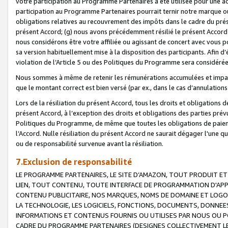
votre participation au Programme Partenaires a été utilisée pour une ac
participation au Programme Partenaires pourrait ternir notre marque ou
obligations relatives au recouvrement des impôts dans le cadre du prése
présent Accord; (g) nous avons précédemment résilié le présent Accord
nous considérons être votre affiliée ou agissant de concert avec vous 
sa version habituellement mise à la disposition des participants. Afin d’é
violation de l’Article 5 ou des Politiques du Programme sera considéré
Nous sommes à même de retenir les rémunérations accumulées et impayée
que le montant correct est bien versé (par ex., dans le cas d’annulations
Lors de la résiliation du présent Accord, tous les droits et obligations 
présent Accord, à l’exception des droits et obligations des parties prévus
Politiques du Programme, de même que toutes les obligations de paiement
l’Accord. Nulle résiliation du présent Accord ne saurait dégager l'une 
ou de responsabilité survenue avant la résiliation.
7.Exclusion de responsabilité
LE PROGRAMME PARTENAIRES, LE SITE D’AMAZON, TOUT PRODUIT ET 
LIEN, TOUT CONTENU, TOUTE INTERFACE DE PROGRAMMATION D'APP
CONTENU PUBLICITAIRE, NOS MARQUES, NOMS DE DOMAINE ET LOGOS
LA TECHNOLOGIE, LES LOGICIELS, FONCTIONS, DOCUMENTS, DONNEES
INFORMATIONS ET CONTENUS FOURNIS OU UTILISES PAR NOUS OU P
CADRE DU PROGRAMME PARTENAIRES (DESIGNES COLLECTIVEMENT LE