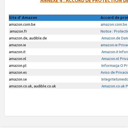
ANNEXE 4 : ACCORD DE PROTECTION 
Site d’ Amazon
Accord de pro
amazon.com.be
amazon.com.be 
amazon.fr
Notice : Protect
amazon.de, audible.de
Amazon.de Date
amazon.ie
amazon.ie Priva
amazon.it
Amazon.it Infor
amazon.nl
Amazon.nl Priva
amazon.pl
Informacja O P
amazon.es
Aviso de Privac
amazon.se
Integritetsmed
amazon.co.uk, audible.co.uk
Amazon.co.uk Pr