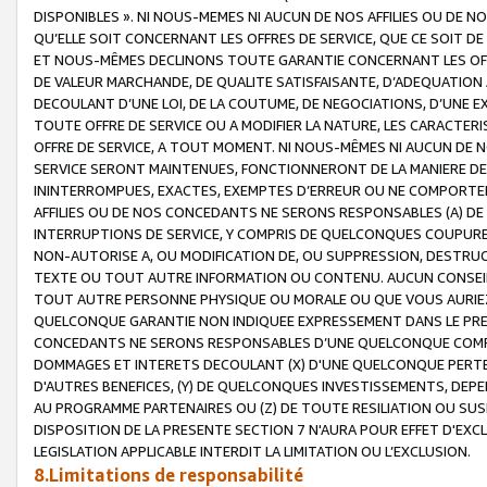
DISPONIBLES ». NI NOUS-MEMES NI AUCUN DE NOS AFFILIES OU D
QU’ELLE SOIT CONCERNANT LES OFFRES DE SERVICE, QUE CE SOIT DE
ET NOUS-MÊMES DECLINONS TOUTE GARANTIE CONCERNANT LES OFFRE
DE VALEUR MARCHANDE, DE QUALITE SATISFAISANTE, D’ADEQUATION
DECOULANT D’UNE LOI, DE LA COUTUME, DE NEGOCIATIONS, D’UNE
TOUTE OFFRE DE SERVICE OU A MODIFIER LA NATURE, LES CARACTERI
OFFRE DE SERVICE, A TOUT MOMENT. NI NOUS-MÊMES NI AUCUN DE 
SERVICE SERONT MAINTENUES, FONCTIONNERONT DE LA MANIERE DECR
ININTERROMPUES, EXACTES, EXEMPTES D’ERREUR OU NE COMPORT
AFFILIES OU DE NOS CONCEDANTS NE SERONS RESPONSABLES (A) DE
INTERRUPTIONS DE SERVICE, Y COMPRIS DE QUELCONQUES COUPURE
NON-AUTORISE A, OU MODIFICATION DE, OU SUPPRESSION, DESTRUC
TEXTE OU TOUT AUTRE INFORMATION OU CONTENU. AUCUN CONSEIL 
TOUT AUTRE PERSONNE PHYSIQUE OU MORALE OU QUE VOUS AURIEZ 
QUELCONQUE GARANTIE NON INDIQUEE EXPRESSEMENT DANS LE PRES
CONCEDANTS NE SERONS RESPONSABLES D’UNE QUELCONQUE COM
DOMMAGES ET INTERETS DECOULANT (X) D'UNE QUELCONQUE PERTE D
D'AUTRES BENEFICES, (Y) DE QUELCONQUES INVESTISSEMENTS, DEP
AU PROGRAMME PARTENAIRES OU (Z) DE TOUTE RESILIATION OU SU
DISPOSITION DE LA PRESENTE SECTION 7 N'AURA POUR EFFET D'EXC
LEGISLATION APPLICABLE INTERDIT LA LIMITATION OU L’EXCLUSION.
8.Limitations de responsabilité