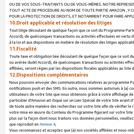
OU DE VOS SOUS-TRAITANTS OU DE VOUS-MÊMES. NOTRE REPRES
TOUT ACTE DE PROCEDURE AU NOM DE TOUTE PARTIE AMAZON , Y CO
POUR LA PROTECTION DE DROITS, ET NOTAMMENT POUR FAIRE APPL
10.Droit applicable et résolution des litiges
Tout litige découlant de quelque façon que ce soit du Programme Parte
Accord), de quelconques transactions ou activités effectuées en vertu d
à la loi et aux dispositions en matière de résolution des litiges applic
11.Fiscalité
Toute taxe et obligation liée découlant de quelque façon que ce soit 
ou avérée dudit Accord), de quelconques transactions ou activités effe
affiliées, seront régies par les dispositions fiscales applicables au Si
12.Dispositions complémentaires
Nous pouvons envoyer des communications relatives au programme Parten
notifications push et des SMS. En outre, nous sommes autorisés à (a) cont
utilisateurs de votre Site que nous obtenons grâce à votre affichage de
particulier d'Amazon ait cliqué sur un Lien Spécial de votre Site avant d
de toute autre manière des recherches sur votre Site afin de vérifier le re
votre mise en œuvre du Contenu du Programme figurant sur votre Site à
plus sur la façon dont nous traitons vos données personnelles, veuille
que reproduit en
Annexe 4
,
Vous reconnaissez et acceptez que (a) nos sociétés affiliées et nous-m