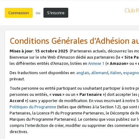
Connexion
S’inscrire
ou
Conditions Générales d’Adhésion 
Mises à jour
:
15 octobre 2025
(Partenaires actuels, découvrez les m
Bienvenue sur le site Web d’Amazon dédié aux partenaires (le «
Site P
les différentes entités d’Amazon, listées en
Annexe 1
(«
Amazon
» ou «
Des traductions sont disponibles en:
anglais
,
allemand
,
italien
,
espagno
prévaut.
Toute personne ou entité participant ou souhaitant participer à notre 
personnes ou entités, «
vous
» ou un «
Partenaire
») doit accepter le
Accord
») sans y apporter de modification. En vous inscrivant à notre Si
Politiques du Programme
(telles que définies à la Section 12), qui so
Partenaires, la Licence PI du Programme Partenaires, le Décompte de 
Marques du Programme Partenaires). Le contenu que vous publiez sur l
compris l'interdiction de créer, modifier ou supprimer des commentaires
directives.