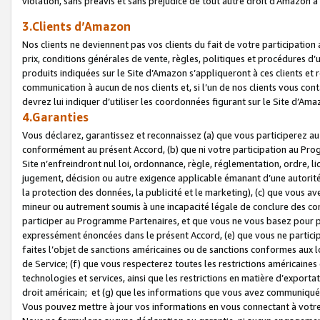
violation, sans préavis et sans préjudice de tout autre droit d’Amazo
3.Clients d’Amazon
Nos clients ne deviennent pas vos clients du fait de votre participati
prix, conditions générales de vente, règles, politiques et procédures d’u
produits indiquées sur le Site d’Amazon s’appliqueront à ces clients et
communication à aucun de nos clients et, si l’un de nos clients vous co
devrez lui indiquer d’utiliser les coordonnées figurant sur le Site d’Ama
4.Garanties
Vous déclarez, garantissez et reconnaissez (a) que vous participerez a
conformément au présent Accord, (b) que ni votre participation au Prog
Site n’enfreindront nul loi, ordonnance, règle, réglementation, ordre, li
jugement, décision ou autre exigence applicable émanant d’une autori
la protection des données, la publicité et le marketing), (c) que vous 
mineur ou autrement soumis à une incapacité légale de conclure des con
participer au Programme Partenaires, et que vous ne vous basez pour pr
expressément énoncées dans le présent Accord, (e) que vous ne particip
faites l’objet de sanctions américaines ou de sanctions conformes aux 
de Service; (f) que vous respecterez toutes les restrictions américaines
technologies et services, ainsi que les restrictions en matière d’exporta
droit américain; et (g) que les informations que vous avez communiqué
Vous pouvez mettre à jour vos informations en vous connectant à votre