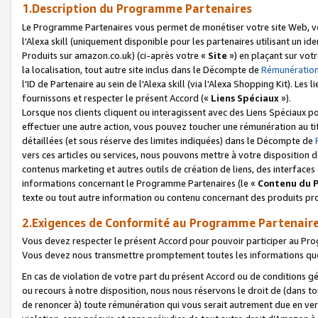
1.Description du Programme Partenaires
Le Programme Partenaires vous permet de monétiser votre site Web, vos 
l'Alexa skill (uniquement disponible pour les partenaires utilisant un 
Produits sur amazon.co.uk) (ci-après votre «
Site
») en plaçant sur votr
la localisation, tout autre site inclus dans le Décompte de
Rémunération
l'ID de Partenaire au sein de l'Alexa skill (via l'Alexa Shopping Kit). Le
fournissons et respecter le présent Accord («
Liens Spéciaux
»).
Lorsque nos clients cliquent ou interagissent avec des Liens Spéciaux p
effectuer une autre action, vous pouvez toucher une rémunération au ti
détaillées (et sous réserve des limites indiquées) dans le Décompte de
vers ces articles ou services, nous pouvons mettre à votre disposition d
contenus marketing et autres outils de création de liens, des interfaces
informations concernant le Programme Partenaires (le «
Contenu du 
texte ou tout autre information ou contenu concernant des produits prop
2.Exigences de Conformité au Programme Partenair
Vous devez respecter le présent Accord pour pouvoir participer au Pr
Vous devez nous transmettre promptement toutes les informations que
En cas de violation de votre part du présent Accord ou de conditions g
ou recours à notre disposition, nous nous réservons le droit de (dans 
de renoncer à) toute rémunération qui vous serait autrement due en ver