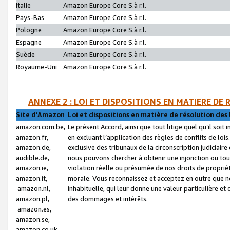
Italie
Amazon Europe Core S.à r.l.
Pays-Bas
Amazon Europe Core S.à r.l.
Pologne
Amazon Europe Core S.à r.l.
Espagne
Amazon Europe Core S.à r.l.
Suède
Amazon Europe Core S.à r.l.
Royaume-Uni
Amazon Europe Core S.à r.l.
ANNEXE 2 : LOI ET DISPOSITIONS EN MATIERE DE
Site d’Amazon
Loi et dispositions en matière de résolution des 
amazon.com.be,
Le présent Accord, ainsi que tout litige quel qu’il soi
amazon.fr,
en excluant l’application des règles de conflits de l
amazon.de,
exclusive des tribunaux de la circonscription judiciai
audible.de,
nous pouvons chercher à obtenir une injonction ou tou
amazon.ie,
violation réelle ou présumée de nos droits de proprié
amazon.it,
morale. Vous reconnaissez et acceptez en outre que n
amazon.nl,
inhabituelle, qui leur donne une valeur particulière 
amazon.pl,
des dommages et intérêts.
amazon.es,
amazon.se,
amazon.co.uk,