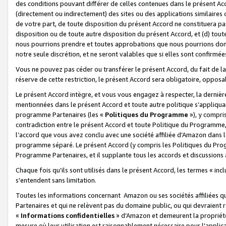
des conditions pouvant différer de celles contenues dans le présent Ac
(directement ou indirectement) des sites ou des applications similaires o
de votre part, de toute disposition du présent Accord ne constituera pa
disposition ou de toute autre disposition du présent Accord, et (d) tou
nous pourrions prendre et toutes approbations que nous pourrions donn
notre seule discrétion, et ne seront valables que si elles sont confirmée
Vous ne pouvez pas céder ou transférer le présent Accord, du fait de la 
réserve de cette restriction, le présent Accord sera obligatoire, opposab
Le présent Accord intègre, et vous vous engagez à respecter, la dernière 
mentionnées dans le présent Accord et toute autre politique s’appliqua
programme Partenaires (les «
Politiques du Programme
»), y compri
contradiction entre le présent Accord et toute Politique du Programme, 
l’accord que vous avez conclu avec une société affiliée d’Amazon dans 
programme séparé. Le présent Accord (y compris les Politiques du Progr
Programme Partenaires, et il supplante tous les accords et discussions 
Chaque fois qu’ils sont utilisés dans le présent Accord, les termes « in
s'entendent sans limitation.
Toutes les informations concernant Amazon ou ses sociétés affiliées 
Partenaires et qui ne relèvent pas du domaine public, ou qui devraient
«
Informations confidentielles
» d’Amazon et demeurent la propriété 
mesure où leur utilisation est raisonnablement nécessaire pour l'appli