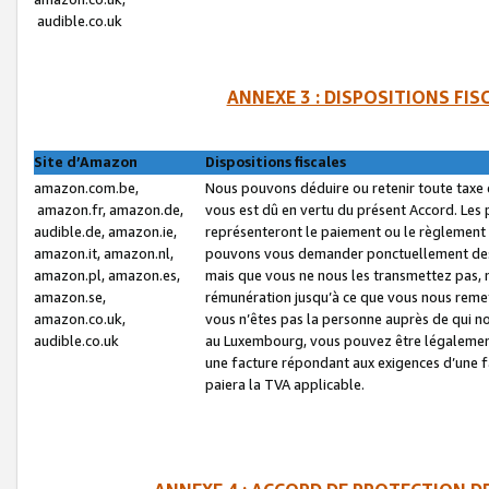
audible.co.uk
ANNEXE 3 : DISPOSITIONS FI
Site d’Amazon
Dispositions fiscales
amazon.com.be,
Nous pouvons déduire ou retenir toute taxe 
amazon.fr, amazon.de,
vous est dû en vertu du présent Accord. Les 
audible.de, amazon.ie,
représenteront le paiement ou le règlement 
amazon.it, amazon.nl,
pouvons vous demander ponctuellement des r
amazon.pl, amazon.es,
mais que vous ne nous les transmettez pas, n
amazon.se,
rémunération jusqu’à ce que vous nous reme
amazon.co.uk,
vous n’êtes pas la personne auprès de qui no
audible.co.uk
au Luxembourg, vous pouvez être légalement 
une facture répondant aux exigences d’une 
paiera la TVA applicable.