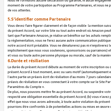
Nous ne formulons aucune déclaration ou garantie, ni aucun engagemen
moment de votre participation au Programme Partenaires, et nous ne p
de vos attentes.
5.S’identifier comme Partenaire
Vous devez faire figurer clairement et de façon visible la mention sui
du présent Accord, sur votre Site ou tout autre endroit où Amazon peut vo
tant que Partenaire Amazon, je réalise un bénéfice sur les achats remplis
la réglementation, vous ne ferez aucune autre communication publique
notre accord écrit préalable. Vous ne dénaturerez pas ni n’enjoliverez 
implicitement que nous vous soutenons, sponsorisons ou parrainons) et v
et vous ou toute autre personne physique ou morale, sauf de la manièr
6.Durée et résiliation
La durée du présent Accord débute au moment de votre inscription ou de
présent Accord à tout moment, avec ou sans motif (automatiquement et sa
l’autre partie un préavis écrit de résiliation d’au moins 7 jours calenda
préavis de résiliation en vous connectant à votre compte sur le Site Par
Paramètres du Compte ».
De plus, nous pouvons mettre fin au présent Accord, ou suspendre votre 
respecté une obligation essentielle du présent Accord; (b) vous n’avez p
effet que nous vous avons adressée, à toute autre violation du présen
pourrions être confrontés à de potentielles actions ou mises en œuvre 