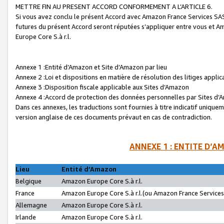
METTRE FIN AU PRESENT ACCORD CONFORMEMENT A L’ARTICLE 6.
Si vous avez conclu le présent Accord avec Amazon France Services SAS 
futures du présent Accord seront réputées s’appliquer entre vous et 
Europe Core S.à r.l.
Annexe 1 :Entité d’Amazon et Site d’Amazon par lieu
Annexe 2 :Loi et dispositions en matière de résolution des litiges appli
Annexe 3 :Disposition fiscale applicable aux Sites d’Amazon
Annexe 4 :Accord de protection des données personnelles par Sites d
Dans ces annexes, les traductions sont fournies à titre indicatif uniquem
version anglaise de ces documents prévaut en cas de contradiction.
ANNEXE 1 : ENTITE D’A
Lieu
Entité d’Amazon
Belgique
Amazon Europe Core S.à r.l.
France
Amazon Europe Core S.à r.l.(ou Amazon France Services 
Allemagne
Amazon Europe Core S.à r.l.
Irlande
Amazon Europe Core S.à r.l.