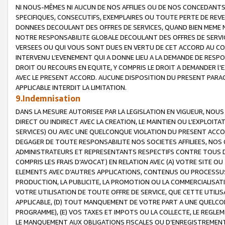
NI NOUS-MÊMES NI AUCUN DE NOS AFFILIES OU DE NOS CONCEDANT
SPECIFIQUES, CONSECUTIFS, EXEMPLAIRES OU TOUTE PERTE DE REVE
DONNEES DECOULANT DES OFFRES DE SERVICES, QUAND BIEN MEME N
NOTRE RESPONSABILITE GLOBALE DECOULANT DES OFFRES DE SERVI
VERSEES OU QUI VOUS SONT DUES EN VERTU DE CET ACCORD AU CO
INTERVENU L’EVENEMENT QUI A DONNE LIEU A LA DEMANDE DE RESP
DROIT OU RECOURS EN EQUITE, Y COMPRIS LE DROIT A DEMANDER l'
AVEC LE PRESENT ACCORD. AUCUNE DISPOSITION DU PRESENT PARAG
APPLICABLE INTERDIT LA LIMITATION.
9.Indemnisation
DANS LA MESURE AUTORISEE PAR LA LEGISLATION EN VIGUEUR, NO
DIRECT OU INDIRECT AVEC LA CREATION, LE MAINTIEN OU L’EXPLOIT
SERVICES) OU AVEC UNE QUELCONQUE VIOLATION DU PRESENT ACCO
DEGAGER DE TOUTE RESPONSABILITE NOS SOCIETES AFFILIEES, NOS 
ADMINISTRATEURS ET REPRESENTANTS RESPECTIFS CONTRE TOUS D
COMPRIS LES FRAIS D’AVOCAT) EN RELATION AVEC (A) VOTRE SITE O
ELEMENTS AVEC D’AUTRES APPLICATIONS, CONTENUS OU PROCESSUS, (
PRODUCTION, LA PUBLICITE, LA PROMOTION OU LA COMMERCIALISAT
VOTRE UTILISATION DE TOUTE OFFRE DE SERVICE, QUE CETTE UTILI
APPLICABLE, (D) TOUT MANQUEMENT DE VOTRE PART A UNE QUELCO
PROGRAMME), (E) VOS TAXES ET IMPOTS OU LA COLLECTE, LE REGLE
LE MANQUEMENT AUX OBLIGATIONS FISCALES OU D’ENREGISTREMENT 