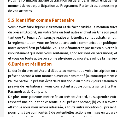
Nous ne formulons aucune déclaration ou garantie, ni aucun engagemen
moment de votre participation au Programme Partenaires, et nous ne p
de vos attentes.
5.S’identifier comme Partenaire
Vous devez faire figurer clairement et de façon visible la mention sui
du présent Accord, sur votre Site ou tout autre endroit où Amazon peut vo
tant que Partenaire Amazon, je réalise un bénéfice sur les achats remplis
la réglementation, vous ne ferez aucune autre communication publique
notre accord écrit préalable. Vous ne dénaturerez pas ni n’enjoliverez 
implicitement que nous vous soutenons, sponsorisons ou parrainons) et v
et vous ou toute autre personne physique ou morale, sauf de la manièr
6.Durée et résiliation
La durée du présent Accord débute au moment de votre inscription ou de
présent Accord à tout moment, avec ou sans motif (automatiquement et sa
l’autre partie un préavis écrit de résiliation d’au moins 7 jours calenda
préavis de résiliation en vous connectant à votre compte sur le Site Par
Paramètres du Compte ».
De plus, nous pouvons mettre fin au présent Accord, ou suspendre votre 
respecté une obligation essentielle du présent Accord; (b) vous n’avez p
effet que nous vous avons adressée, à toute autre violation du présen
pourrions être confrontés à de potentielles actions ou mises en œuvre 