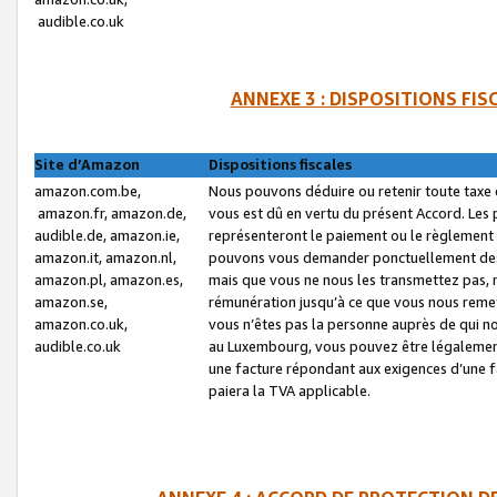
audible.co.uk
ANNEXE 3 : DISPOSITIONS FI
Site d’Amazon
Dispositions fiscales
amazon.com.be,
Nous pouvons déduire ou retenir toute taxe 
amazon.fr, amazon.de,
vous est dû en vertu du présent Accord. Les 
audible.de, amazon.ie,
représenteront le paiement ou le règlement 
amazon.it, amazon.nl,
pouvons vous demander ponctuellement des r
amazon.pl, amazon.es,
mais que vous ne nous les transmettez pas, n
amazon.se,
rémunération jusqu’à ce que vous nous reme
amazon.co.uk,
vous n’êtes pas la personne auprès de qui no
audible.co.uk
au Luxembourg, vous pouvez être légalement 
une facture répondant aux exigences d’une 
paiera la TVA applicable.