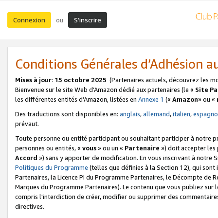
Connexion
S’inscrire
ou
Conditions Générales d’Adhésion 
Mises à jour
:
15 octobre 2025
(Partenaires actuels, découvrez les m
Bienvenue sur le site Web d’Amazon dédié aux partenaires (le «
Site P
les différentes entités d’Amazon, listées en
Annexe 1
(«
Amazon
» ou «
Des traductions sont disponibles en:
anglais
,
allemand
,
italien
,
espagno
prévaut.
Toute personne ou entité participant ou souhaitant participer à notre 
personnes ou entités, «
vous
» ou un «
Partenaire
») doit accepter le
Accord
») sans y apporter de modification. En vous inscrivant à notre Si
Politiques du Programme
(telles que définies à la Section 12), qui so
Partenaires, la Licence PI du Programme Partenaires, le Décompte de 
Marques du Programme Partenaires). Le contenu que vous publiez sur l
compris l'interdiction de créer, modifier ou supprimer des commentaires
directives.