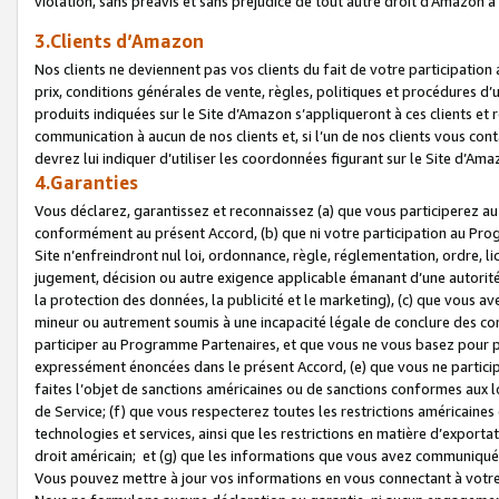
violation, sans préavis et sans préjudice de tout autre droit d’Amazo
3.Clients d’Amazon
Nos clients ne deviennent pas vos clients du fait de votre participati
prix, conditions générales de vente, règles, politiques et procédures d’u
produits indiquées sur le Site d’Amazon s’appliqueront à ces clients et
communication à aucun de nos clients et, si l’un de nos clients vous co
devrez lui indiquer d’utiliser les coordonnées figurant sur le Site d’Ama
4.Garanties
Vous déclarez, garantissez et reconnaissez (a) que vous participerez a
conformément au présent Accord, (b) que ni votre participation au Prog
Site n’enfreindront nul loi, ordonnance, règle, réglementation, ordre, li
jugement, décision ou autre exigence applicable émanant d’une autori
la protection des données, la publicité et le marketing), (c) que vous 
mineur ou autrement soumis à une incapacité légale de conclure des con
participer au Programme Partenaires, et que vous ne vous basez pour pr
expressément énoncées dans le présent Accord, (e) que vous ne particip
faites l’objet de sanctions américaines ou de sanctions conformes aux 
de Service; (f) que vous respecterez toutes les restrictions américaines
technologies et services, ainsi que les restrictions en matière d’exporta
droit américain; et (g) que les informations que vous avez communiqué
Vous pouvez mettre à jour vos informations en vous connectant à votre