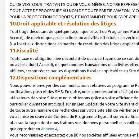
OU DE VOS SOUS-TRAITANTS OU DE VOUS-MÊMES. NOTRE REPRES
TOUT ACTE DE PROCEDURE AU NOM DE TOUTE PARTIE AMAZON , Y CO
POUR LA PROTECTION DE DROITS, ET NOTAMMENT POUR FAIRE APPL
10.Droit applicable et résolution des litiges
Tout litige découlant de quelque façon que ce soit du Programme Parte
Accord), de quelconques transactions ou activités effectuées en vertu d
à la loi et aux dispositions en matière de résolution des litiges applic
11.Fiscalité
Toute taxe et obligation liée découlant de quelque façon que ce soit 
ou avérée dudit Accord), de quelconques transactions ou activités effe
affiliées, seront régies par les dispositions fiscales applicables au Si
12.Dispositions complémentaires
Nous pouvons envoyer des communications relatives au programme Parten
notifications push et des SMS. En outre, nous sommes autorisés à (a) cont
utilisateurs de votre Site que nous obtenons grâce à votre affichage de
particulier d'Amazon ait cliqué sur un Lien Spécial de votre Site avant d
de toute autre manière des recherches sur votre Site afin de vérifier le re
votre mise en œuvre du Contenu du Programme figurant sur votre Site à
plus sur la façon dont nous traitons vos données personnelles, veuille
que reproduit en
Annexe 4
,
Vous reconnaissez et acceptez que (a) nos sociétés affiliées et nous-m