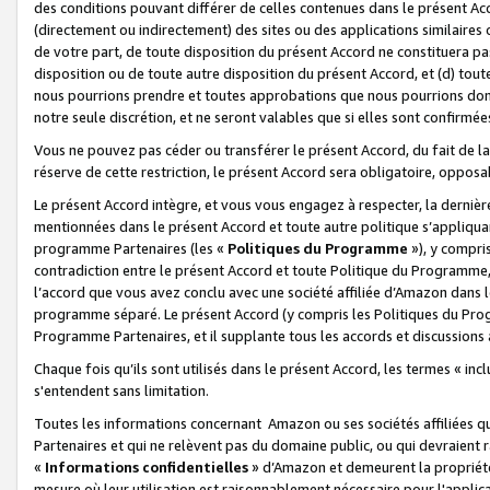
des conditions pouvant différer de celles contenues dans le présent Ac
(directement ou indirectement) des sites ou des applications similaires o
de votre part, de toute disposition du présent Accord ne constituera pa
disposition ou de toute autre disposition du présent Accord, et (d) tou
nous pourrions prendre et toutes approbations que nous pourrions donn
notre seule discrétion, et ne seront valables que si elles sont confirmée
Vous ne pouvez pas céder ou transférer le présent Accord, du fait de la 
réserve de cette restriction, le présent Accord sera obligatoire, opposab
Le présent Accord intègre, et vous vous engagez à respecter, la dernière 
mentionnées dans le présent Accord et toute autre politique s’appliqua
programme Partenaires (les «
Politiques du Programme
»), y compri
contradiction entre le présent Accord et toute Politique du Programme, 
l’accord que vous avez conclu avec une société affiliée d’Amazon dans 
programme séparé. Le présent Accord (y compris les Politiques du Progr
Programme Partenaires, et il supplante tous les accords et discussions 
Chaque fois qu’ils sont utilisés dans le présent Accord, les termes « in
s'entendent sans limitation.
Toutes les informations concernant Amazon ou ses sociétés affiliées 
Partenaires et qui ne relèvent pas du domaine public, ou qui devraient
«
Informations confidentielles
» d’Amazon et demeurent la propriété 
mesure où leur utilisation est raisonnablement nécessaire pour l'appli