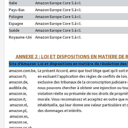
Italie
Amazon Europe Core S.à r.l.
Pays-Bas
Amazon Europe Core S.à r.l.
Pologne
Amazon Europe Core S.à r.l.
Espagne
Amazon Europe Core S.à r.l.
Suède
Amazon Europe Core S.à r.l.
Royaume-Uni
Amazon Europe Core S.à r.l.
ANNEXE 2 : LOI ET DISPOSITIONS EN MATIERE DE
Site d’Amazon
Loi et dispositions en matière de résolution des 
amazon.com.be,
Le présent Accord, ainsi que tout litige quel qu’il soi
amazon.fr,
en excluant l’application des règles de conflits de l
amazon.de,
exclusive des tribunaux de la circonscription judiciai
audible.de,
nous pouvons chercher à obtenir une injonction ou tou
amazon.ie,
violation réelle ou présumée de nos droits de proprié
amazon.it,
morale. Vous reconnaissez et acceptez en outre que n
amazon.nl,
inhabituelle, qui leur donne une valeur particulière 
amazon.pl,
des dommages et intérêts.
amazon.es,
amazon.se,
amazon.co.uk,