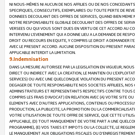
NI NOUS-MÊMES NI AUCUN DE NOS AFFILIES OU DE NOS CONCEDANT
SPECIFIQUES, CONSECUTIFS, EXEMPLAIRES OU TOUTE PERTE DE REVE
DONNEES DECOULANT DES OFFRES DE SERVICES, QUAND BIEN MEME N
NOTRE RESPONSABILITE GLOBALE DECOULANT DES OFFRES DE SERVI
VERSEES OU QUI VOUS SONT DUES EN VERTU DE CET ACCORD AU CO
INTERVENU L’EVENEMENT QUI A DONNE LIEU A LA DEMANDE DE RESP
DROIT OU RECOURS EN EQUITE, Y COMPRIS LE DROIT A DEMANDER l'
AVEC LE PRESENT ACCORD. AUCUNE DISPOSITION DU PRESENT PARAG
APPLICABLE INTERDIT LA LIMITATION.
9.Indemnisation
DANS LA MESURE AUTORISEE PAR LA LEGISLATION EN VIGUEUR, NO
DIRECT OU INDIRECT AVEC LA CREATION, LE MAINTIEN OU L’EXPLOIT
SERVICES) OU AVEC UNE QUELCONQUE VIOLATION DU PRESENT ACCO
DEGAGER DE TOUTE RESPONSABILITE NOS SOCIETES AFFILIEES, NOS 
ADMINISTRATEURS ET REPRESENTANTS RESPECTIFS CONTRE TOUS D
COMPRIS LES FRAIS D’AVOCAT) EN RELATION AVEC (A) VOTRE SITE O
ELEMENTS AVEC D’AUTRES APPLICATIONS, CONTENUS OU PROCESSUS, (
PRODUCTION, LA PUBLICITE, LA PROMOTION OU LA COMMERCIALISAT
VOTRE UTILISATION DE TOUTE OFFRE DE SERVICE, QUE CETTE UTILI
APPLICABLE, (D) TOUT MANQUEMENT DE VOTRE PART A UNE QUELCO
PROGRAMME), (E) VOS TAXES ET IMPOTS OU LA COLLECTE, LE REGLE
LE MANQUEMENT AUX OBLIGATIONS FISCALES OU D’ENREGISTREMENT 