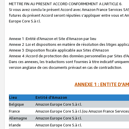
METTRE FIN AU PRESENT ACCORD CONFORMEMENT A L’ARTICLE 6.
Si vous avez conclu le présent Accord avec Amazon France Services SAS 
futures du présent Accord seront réputées s’appliquer entre vous et 
Europe Core S.à r.l.
Annexe 1 :Entité d’Amazon et Site d’Amazon par lieu
Annexe 2 :Loi et dispositions en matière de résolution des litiges appli
Annexe 3 :Disposition fiscale applicable aux Sites d’Amazon
Annexe 4 :Accord de protection des données personnelles par Sites d
Dans ces annexes, les traductions sont fournies à titre indicatif uniquem
version anglaise de ces documents prévaut en cas de contradiction.
ANNEXE 1 : ENTITE D’A
Lieu
Entité d’Amazon
Belgique
Amazon Europe Core S.à r.l.
France
Amazon Europe Core S.à r.l.(ou Amazon France Services 
Allemagne
Amazon Europe Core S.à r.l.
Irlande
Amazon Europe Core S.à r.l.