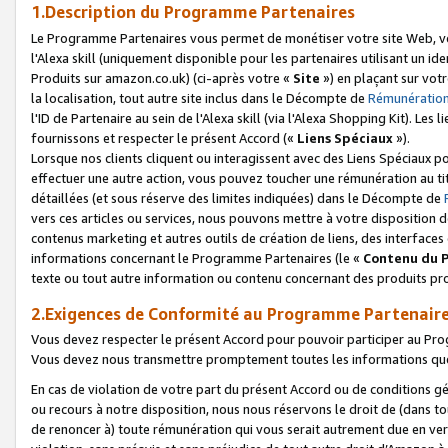
1.Description du Programme Partenaires
Le Programme Partenaires vous permet de monétiser votre site Web, vos 
l'Alexa skill (uniquement disponible pour les partenaires utilisant un 
Produits sur amazon.co.uk) (ci-après votre «
Site
») en plaçant sur votr
la localisation, tout autre site inclus dans le Décompte de
Rémunération
l'ID de Partenaire au sein de l'Alexa skill (via l'Alexa Shopping Kit). Le
fournissons et respecter le présent Accord («
Liens Spéciaux
»).
Lorsque nos clients cliquent ou interagissent avec des Liens Spéciaux p
effectuer une autre action, vous pouvez toucher une rémunération au ti
détaillées (et sous réserve des limites indiquées) dans le Décompte de
vers ces articles ou services, nous pouvons mettre à votre disposition d
contenus marketing et autres outils de création de liens, des interfaces
informations concernant le Programme Partenaires (le «
Contenu du 
texte ou tout autre information ou contenu concernant des produits prop
2.Exigences de Conformité au Programme Partenair
Vous devez respecter le présent Accord pour pouvoir participer au Pr
Vous devez nous transmettre promptement toutes les informations que
En cas de violation de votre part du présent Accord ou de conditions g
ou recours à notre disposition, nous nous réservons le droit de (dans 
de renoncer à) toute rémunération qui vous serait autrement due en ver