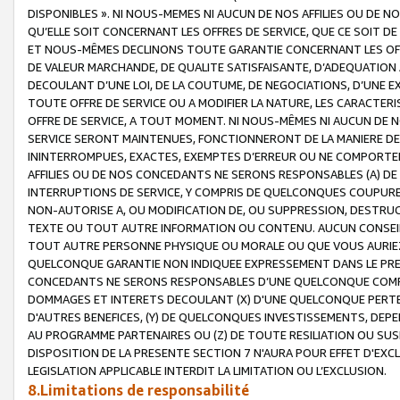
DISPONIBLES ». NI NOUS-MEMES NI AUCUN DE NOS AFFILIES OU D
QU’ELLE SOIT CONCERNANT LES OFFRES DE SERVICE, QUE CE SOIT DE
ET NOUS-MÊMES DECLINONS TOUTE GARANTIE CONCERNANT LES OFFRE
DE VALEUR MARCHANDE, DE QUALITE SATISFAISANTE, D’ADEQUATION
DECOULANT D’UNE LOI, DE LA COUTUME, DE NEGOCIATIONS, D’UNE
TOUTE OFFRE DE SERVICE OU A MODIFIER LA NATURE, LES CARACTERI
OFFRE DE SERVICE, A TOUT MOMENT. NI NOUS-MÊMES NI AUCUN DE 
SERVICE SERONT MAINTENUES, FONCTIONNERONT DE LA MANIERE DECR
ININTERROMPUES, EXACTES, EXEMPTES D’ERREUR OU NE COMPORT
AFFILIES OU DE NOS CONCEDANTS NE SERONS RESPONSABLES (A) DE
INTERRUPTIONS DE SERVICE, Y COMPRIS DE QUELCONQUES COUPURE
NON-AUTORISE A, OU MODIFICATION DE, OU SUPPRESSION, DESTRUC
TEXTE OU TOUT AUTRE INFORMATION OU CONTENU. AUCUN CONSEIL 
TOUT AUTRE PERSONNE PHYSIQUE OU MORALE OU QUE VOUS AURIEZ 
QUELCONQUE GARANTIE NON INDIQUEE EXPRESSEMENT DANS LE PRES
CONCEDANTS NE SERONS RESPONSABLES D’UNE QUELCONQUE COM
DOMMAGES ET INTERETS DECOULANT (X) D'UNE QUELCONQUE PERTE D
D'AUTRES BENEFICES, (Y) DE QUELCONQUES INVESTISSEMENTS, DEP
AU PROGRAMME PARTENAIRES OU (Z) DE TOUTE RESILIATION OU SU
DISPOSITION DE LA PRESENTE SECTION 7 N'AURA POUR EFFET D'EXC
LEGISLATION APPLICABLE INTERDIT LA LIMITATION OU L’EXCLUSION.
8.Limitations de responsabilité