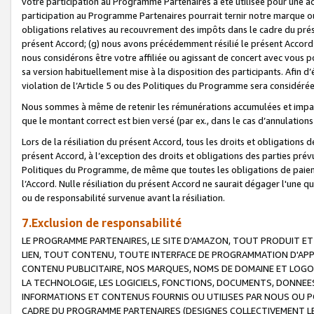
votre participation au Programme Partenaires a été utilisée pour une ac
participation au Programme Partenaires pourrait ternir notre marque ou
obligations relatives au recouvrement des impôts dans le cadre du prése
présent Accord; (g) nous avons précédemment résilié le présent Accord
nous considérons être votre affiliée ou agissant de concert avec vous 
sa version habituellement mise à la disposition des participants. Afin d’é
violation de l’Article 5 ou des Politiques du Programme sera considéré
Nous sommes à même de retenir les rémunérations accumulées et impayée
que le montant correct est bien versé (par ex., dans le cas d’annulations
Lors de la résiliation du présent Accord, tous les droits et obligations 
présent Accord, à l’exception des droits et obligations des parties prévus
Politiques du Programme, de même que toutes les obligations de paiement
l’Accord. Nulle résiliation du présent Accord ne saurait dégager l'une 
ou de responsabilité survenue avant la résiliation.
7.Exclusion de responsabilité
LE PROGRAMME PARTENAIRES, LE SITE D’AMAZON, TOUT PRODUIT ET 
LIEN, TOUT CONTENU, TOUTE INTERFACE DE PROGRAMMATION D'APP
CONTENU PUBLICITAIRE, NOS MARQUES, NOMS DE DOMAINE ET LOGOS
LA TECHNOLOGIE, LES LOGICIELS, FONCTIONS, DOCUMENTS, DONNEES
INFORMATIONS ET CONTENUS FOURNIS OU UTILISES PAR NOUS OU P
CADRE DU PROGRAMME PARTENAIRES (DESIGNES COLLECTIVEMENT LE