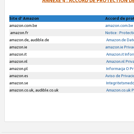
ANNEXE 4 : ACCORD DE PROTECTION 
Site d’ Amazon
Accord de pro
amazon.com.be
amazon.com.be 
amazon.fr
Notice : Protect
amazon.de, audible.de
Amazon.de Date
amazon.ie
amazon.ie Priva
amazon.it
Amazon.it Infor
amazon.nl
Amazon.nl Priva
amazon.pl
Informacja O P
amazon.es
Aviso de Privac
amazon.se
Integritetsmed
amazon.co.uk, audible.co.uk
Amazon.co.uk Pr