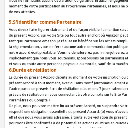
Nous ne formulons aucune déclaration ou garantie, ni aucun engagemen
moment de votre participation au Programme Partenaires, et nous ne p
de vos attentes.
5.S’identifier comme Partenaire
Vous devez faire figurer clairement et de façon visible la mention sui
du présent Accord, sur votre Site ou tout autre endroit où Amazon peut vo
tant que Partenaire Amazon, je réalise un bénéfice sur les achats remplis
la réglementation, vous ne ferez aucune autre communication publique
notre accord écrit préalable. Vous ne dénaturerez pas ni n’enjoliverez 
implicitement que nous vous soutenons, sponsorisons ou parrainons) et v
et vous ou toute autre personne physique ou morale, sauf de la manièr
6.Durée et résiliation
La durée du présent Accord débute au moment de votre inscription ou de
présent Accord à tout moment, avec ou sans motif (automatiquement et sa
l’autre partie un préavis écrit de résiliation d’au moins 7 jours calenda
préavis de résiliation en vous connectant à votre compte sur le Site Par
Paramètres du Compte ».
De plus, nous pouvons mettre fin au présent Accord, ou suspendre votre 
respecté une obligation essentielle du présent Accord; (b) vous n’avez p
effet que nous vous avons adressée, à toute autre violation du présen
pourrions être confrontés à de potentielles actions ou mises en œuvre 