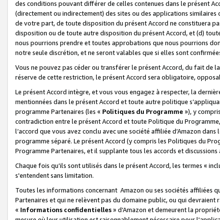
des conditions pouvant différer de celles contenues dans le présent Ac
(directement ou indirectement) des sites ou des applications similaires o
de votre part, de toute disposition du présent Accord ne constituera pa
disposition ou de toute autre disposition du présent Accord, et (d) tou
nous pourrions prendre et toutes approbations que nous pourrions donn
notre seule discrétion, et ne seront valables que si elles sont confirmée
Vous ne pouvez pas céder ou transférer le présent Accord, du fait de la 
réserve de cette restriction, le présent Accord sera obligatoire, opposab
Le présent Accord intègre, et vous vous engagez à respecter, la dernière 
mentionnées dans le présent Accord et toute autre politique s’appliqua
programme Partenaires (les «
Politiques du Programme
»), y compri
contradiction entre le présent Accord et toute Politique du Programme, 
l’accord que vous avez conclu avec une société affiliée d’Amazon dans 
programme séparé. Le présent Accord (y compris les Politiques du Progr
Programme Partenaires, et il supplante tous les accords et discussions 
Chaque fois qu’ils sont utilisés dans le présent Accord, les termes « in
s'entendent sans limitation.
Toutes les informations concernant Amazon ou ses sociétés affiliées 
Partenaires et qui ne relèvent pas du domaine public, ou qui devraient
«
Informations confidentielles
» d’Amazon et demeurent la propriété 
mesure où leur utilisation est raisonnablement nécessaire pour l'appli