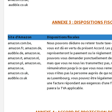
audible.co.uk
ANNEXE 3 : DISPOSITIONS FI
Site d’Amazon
Dispositions fiscales
amazon.com.be,
Nous pouvons déduire ou retenir toute taxe 
amazon.fr, amazon.de,
vous est dû en vertu du présent Accord. Les 
audible.de, amazon.ie,
représenteront le paiement ou le règlement 
amazon.it, amazon.nl,
pouvons vous demander ponctuellement des r
amazon.pl, amazon.es,
mais que vous ne nous les transmettez pas, n
amazon.se,
rémunération jusqu’à ce que vous nous reme
amazon.co.uk,
vous n’êtes pas la personne auprès de qui no
audible.co.uk
au Luxembourg, vous pouvez être légalement 
une facture répondant aux exigences d’une 
paiera la TVA applicable.