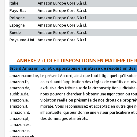
Italie
Amazon Europe Core S.à r.l.
Pays-Bas
Amazon Europe Core S.à r.l.
Pologne
Amazon Europe Core S.à r.l.
Espagne
Amazon Europe Core S.à r.l.
Suède
Amazon Europe Core S.à r.l.
Royaume-Uni
Amazon Europe Core S.à r.l.
ANNEXE 2 : LOI ET DISPOSITIONS EN MATIERE DE
Site d’Amazon
Loi et dispositions en matière de résolution des 
amazon.com.be,
Le présent Accord, ainsi que tout litige quel qu’il soi
amazon.fr,
en excluant l’application des règles de conflits de l
amazon.de,
exclusive des tribunaux de la circonscription judiciai
audible.de,
nous pouvons chercher à obtenir une injonction ou tou
amazon.ie,
violation réelle ou présumée de nos droits de proprié
amazon.it,
morale. Vous reconnaissez et acceptez en outre que n
amazon.nl,
inhabituelle, qui leur donne une valeur particulière 
amazon.pl,
des dommages et intérêts.
amazon.es,
amazon.se,
amazon.co.uk,