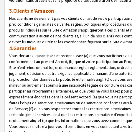
violation, sans préavis et sans préjudice de tout autre droit d’Amazo
3.Clients d’Amazon
Nos clients ne deviennent pas vos clients du fait de votre participati
prix, conditions générales de vente, règles, politiques et procédures d’u
produits indiquées sur le Site d’Amazon s’appliqueront à ces clients et
communication à aucun de nos clients et, si l’un de nos clients vous co
devrez lui indiquer d’utiliser les coordonnées figurant sur le Site d’Ama
4.Garanties
Vous déclarez, garantissez et reconnaissez (a) que vous participerez a
conformément au présent Accord, (b) que ni votre participation au Prog
Site n’enfreindront nul loi, ordonnance, règle, réglementation, ordre, li
jugement, décision ou autre exigence applicable émanant d’une autori
la protection des données, la publicité et le marketing), (c) que vous 
mineur ou autrement soumis à une incapacité légale de conclure des con
participer au Programme Partenaires, et que vous ne vous basez pour pr
expressément énoncées dans le présent Accord, (e) que vous ne particip
faites l’objet de sanctions américaines ou de sanctions conformes aux 
de Service; (f) que vous respecterez toutes les restrictions américaines
technologies et services, ainsi que les restrictions en matière d’exporta
droit américain; et (g) que les informations que vous avez communiqué
Vous pouvez mettre à jour vos informations en vous connectant à votre