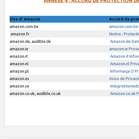
ANNEXE 4 : ACCORD DE PROTECTION 
Site d’ Amazon
Accord de pro
amazon.com.be
amazon.com.be 
amazon.fr
Notice : Protect
amazon.de, audible.de
Amazon.de Date
amazon.ie
amazon.ie Priva
amazon.it
Amazon.it Infor
amazon.nl
Amazon.nl Priva
amazon.pl
Informacja O P
amazon.es
Aviso de Privac
amazon.se
Integritetsmed
amazon.co.uk, audible.co.uk
Amazon.co.uk Pr