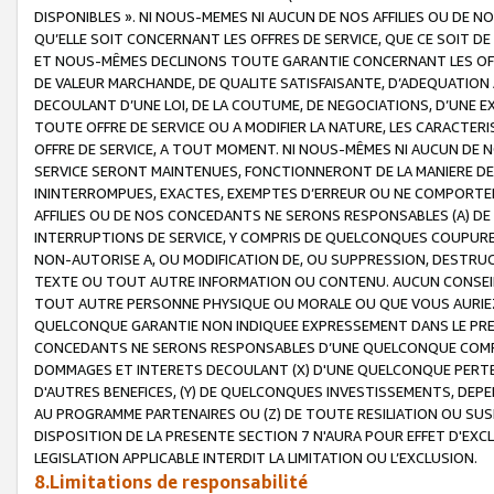
DISPONIBLES ». NI NOUS-MEMES NI AUCUN DE NOS AFFILIES OU D
QU’ELLE SOIT CONCERNANT LES OFFRES DE SERVICE, QUE CE SOIT DE
ET NOUS-MÊMES DECLINONS TOUTE GARANTIE CONCERNANT LES OFFRE
DE VALEUR MARCHANDE, DE QUALITE SATISFAISANTE, D’ADEQUATION
DECOULANT D’UNE LOI, DE LA COUTUME, DE NEGOCIATIONS, D’UNE
TOUTE OFFRE DE SERVICE OU A MODIFIER LA NATURE, LES CARACTERI
OFFRE DE SERVICE, A TOUT MOMENT. NI NOUS-MÊMES NI AUCUN DE 
SERVICE SERONT MAINTENUES, FONCTIONNERONT DE LA MANIERE DECR
ININTERROMPUES, EXACTES, EXEMPTES D’ERREUR OU NE COMPORT
AFFILIES OU DE NOS CONCEDANTS NE SERONS RESPONSABLES (A) DE
INTERRUPTIONS DE SERVICE, Y COMPRIS DE QUELCONQUES COUPURE
NON-AUTORISE A, OU MODIFICATION DE, OU SUPPRESSION, DESTRUC
TEXTE OU TOUT AUTRE INFORMATION OU CONTENU. AUCUN CONSEIL 
TOUT AUTRE PERSONNE PHYSIQUE OU MORALE OU QUE VOUS AURIEZ 
QUELCONQUE GARANTIE NON INDIQUEE EXPRESSEMENT DANS LE PRES
CONCEDANTS NE SERONS RESPONSABLES D’UNE QUELCONQUE COM
DOMMAGES ET INTERETS DECOULANT (X) D'UNE QUELCONQUE PERTE D
D'AUTRES BENEFICES, (Y) DE QUELCONQUES INVESTISSEMENTS, DEP
AU PROGRAMME PARTENAIRES OU (Z) DE TOUTE RESILIATION OU SU
DISPOSITION DE LA PRESENTE SECTION 7 N'AURA POUR EFFET D'EXC
LEGISLATION APPLICABLE INTERDIT LA LIMITATION OU L’EXCLUSION.
8.Limitations de responsabilité