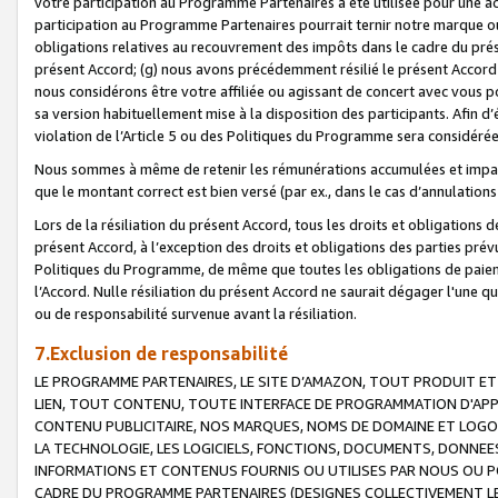
votre participation au Programme Partenaires a été utilisée pour une ac
participation au Programme Partenaires pourrait ternir notre marque ou
obligations relatives au recouvrement des impôts dans le cadre du prése
présent Accord; (g) nous avons précédemment résilié le présent Accord
nous considérons être votre affiliée ou agissant de concert avec vous 
sa version habituellement mise à la disposition des participants. Afin d’é
violation de l’Article 5 ou des Politiques du Programme sera considéré
Nous sommes à même de retenir les rémunérations accumulées et impayée
que le montant correct est bien versé (par ex., dans le cas d’annulations
Lors de la résiliation du présent Accord, tous les droits et obligations 
présent Accord, à l’exception des droits et obligations des parties prévus
Politiques du Programme, de même que toutes les obligations de paiement
l’Accord. Nulle résiliation du présent Accord ne saurait dégager l'une 
ou de responsabilité survenue avant la résiliation.
7.Exclusion de responsabilité
LE PROGRAMME PARTENAIRES, LE SITE D’AMAZON, TOUT PRODUIT ET 
LIEN, TOUT CONTENU, TOUTE INTERFACE DE PROGRAMMATION D'APP
CONTENU PUBLICITAIRE, NOS MARQUES, NOMS DE DOMAINE ET LOGOS
LA TECHNOLOGIE, LES LOGICIELS, FONCTIONS, DOCUMENTS, DONNEES
INFORMATIONS ET CONTENUS FOURNIS OU UTILISES PAR NOUS OU P
CADRE DU PROGRAMME PARTENAIRES (DESIGNES COLLECTIVEMENT LE