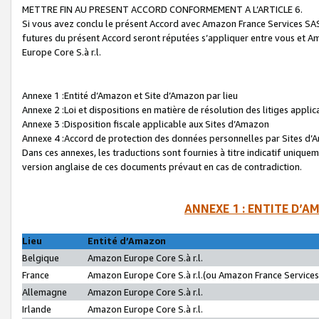
METTRE FIN AU PRESENT ACCORD CONFORMEMENT A L’ARTICLE 6.
Si vous avez conclu le présent Accord avec Amazon France Services SAS 
futures du présent Accord seront réputées s’appliquer entre vous et 
Europe Core S.à r.l.
Annexe 1 :Entité d’Amazon et Site d’Amazon par lieu
Annexe 2 :Loi et dispositions en matière de résolution des litiges appli
Annexe 3 :Disposition fiscale applicable aux Sites d’Amazon
Annexe 4 :Accord de protection des données personnelles par Sites d
Dans ces annexes, les traductions sont fournies à titre indicatif uniquem
version anglaise de ces documents prévaut en cas de contradiction.
ANNEXE 1 : ENTITE D’A
Lieu
Entité d’Amazon
Belgique
Amazon Europe Core S.à r.l.
France
Amazon Europe Core S.à r.l.(ou Amazon France Services 
Allemagne
Amazon Europe Core S.à r.l.
Irlande
Amazon Europe Core S.à r.l.