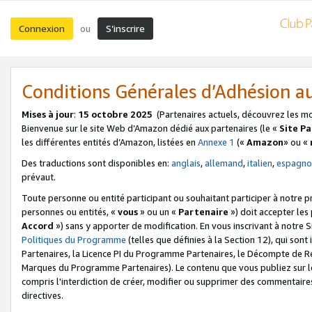
Connexion
S’inscrire
ou
Conditions Générales d’Adhésion 
Mises à jour
:
15 octobre 2025
(Partenaires actuels, découvrez les m
Bienvenue sur le site Web d’Amazon dédié aux partenaires (le «
Site P
les différentes entités d’Amazon, listées en
Annexe 1
(«
Amazon
» ou «
Des traductions sont disponibles en:
anglais
,
allemand
,
italien
,
espagno
prévaut.
Toute personne ou entité participant ou souhaitant participer à notre 
personnes ou entités, «
vous
» ou un «
Partenaire
») doit accepter le
Accord
») sans y apporter de modification. En vous inscrivant à notre Si
Politiques du Programme
(telles que définies à la Section 12), qui so
Partenaires, la Licence PI du Programme Partenaires, le Décompte de 
Marques du Programme Partenaires). Le contenu que vous publiez sur l
compris l'interdiction de créer, modifier ou supprimer des commentaires
directives.