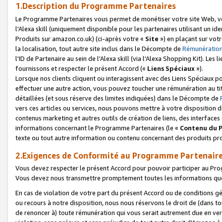
1.Description du Programme Partenaires
Le Programme Partenaires vous permet de monétiser votre site Web, vos 
l'Alexa skill (uniquement disponible pour les partenaires utilisant un 
Produits sur amazon.co.uk) (ci-après votre «
Site
») en plaçant sur votr
la localisation, tout autre site inclus dans le Décompte de
Rémunération
l'ID de Partenaire au sein de l'Alexa skill (via l'Alexa Shopping Kit). Le
fournissons et respecter le présent Accord («
Liens Spéciaux
»).
Lorsque nos clients cliquent ou interagissent avec des Liens Spéciaux p
effectuer une autre action, vous pouvez toucher une rémunération au ti
détaillées (et sous réserve des limites indiquées) dans le Décompte de
vers ces articles ou services, nous pouvons mettre à votre disposition d
contenus marketing et autres outils de création de liens, des interfaces
informations concernant le Programme Partenaires (le «
Contenu du 
texte ou tout autre information ou contenu concernant des produits prop
2.Exigences de Conformité au Programme Partenair
Vous devez respecter le présent Accord pour pouvoir participer au Pr
Vous devez nous transmettre promptement toutes les informations que
En cas de violation de votre part du présent Accord ou de conditions g
ou recours à notre disposition, nous nous réservons le droit de (dans 
de renoncer à) toute rémunération qui vous serait autrement due en ver