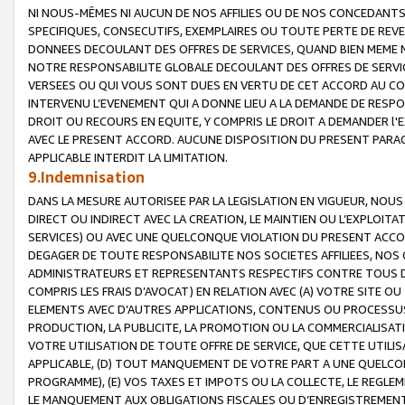
NI NOUS-MÊMES NI AUCUN DE NOS AFFILIES OU DE NOS CONCEDANT
SPECIFIQUES, CONSECUTIFS, EXEMPLAIRES OU TOUTE PERTE DE REVE
DONNEES DECOULANT DES OFFRES DE SERVICES, QUAND BIEN MEME N
NOTRE RESPONSABILITE GLOBALE DECOULANT DES OFFRES DE SERVI
VERSEES OU QUI VOUS SONT DUES EN VERTU DE CET ACCORD AU CO
INTERVENU L’EVENEMENT QUI A DONNE LIEU A LA DEMANDE DE RESP
DROIT OU RECOURS EN EQUITE, Y COMPRIS LE DROIT A DEMANDER l'
AVEC LE PRESENT ACCORD. AUCUNE DISPOSITION DU PRESENT PARAG
APPLICABLE INTERDIT LA LIMITATION.
9.Indemnisation
DANS LA MESURE AUTORISEE PAR LA LEGISLATION EN VIGUEUR, NO
DIRECT OU INDIRECT AVEC LA CREATION, LE MAINTIEN OU L’EXPLOIT
SERVICES) OU AVEC UNE QUELCONQUE VIOLATION DU PRESENT ACCO
DEGAGER DE TOUTE RESPONSABILITE NOS SOCIETES AFFILIEES, NOS 
ADMINISTRATEURS ET REPRESENTANTS RESPECTIFS CONTRE TOUS D
COMPRIS LES FRAIS D’AVOCAT) EN RELATION AVEC (A) VOTRE SITE O
ELEMENTS AVEC D’AUTRES APPLICATIONS, CONTENUS OU PROCESSUS, (
PRODUCTION, LA PUBLICITE, LA PROMOTION OU LA COMMERCIALISAT
VOTRE UTILISATION DE TOUTE OFFRE DE SERVICE, QUE CETTE UTILI
APPLICABLE, (D) TOUT MANQUEMENT DE VOTRE PART A UNE QUELCO
PROGRAMME), (E) VOS TAXES ET IMPOTS OU LA COLLECTE, LE REGLE
LE MANQUEMENT AUX OBLIGATIONS FISCALES OU D’ENREGISTREMENT 