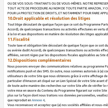
OU DE VOS SOUS-TRAITANTS OU DE VOUS-MÊMES. NOTRE REPRES
TOUT ACTE DE PROCEDURE AU NOM DE TOUTE PARTIE AMAZON , Y CO
POUR LA PROTECTION DE DROITS, ET NOTAMMENT POUR FAIRE APPL
10.Droit applicable et résolution des litiges
Tout litige découlant de quelque façon que ce soit du Programme Parte
Accord), de quelconques transactions ou activités effectuées en vertu d
à la loi et aux dispositions en matière de résolution des litiges applic
11.Fiscalité
Toute taxe et obligation liée découlant de quelque façon que ce soit 
ou avérée dudit Accord), de quelconques transactions ou activités effe
affiliées, seront régies par les dispositions fiscales applicables au Si
12.Dispositions complémentaires
Nous pouvons envoyer des communications relatives au programme Parten
notifications push et des SMS. En outre, nous sommes autorisés à (a) cont
utilisateurs de votre Site que nous obtenons grâce à votre affichage de
particulier d'Amazon ait cliqué sur un Lien Spécial de votre Site avant d
de toute autre manière des recherches sur votre Site afin de vérifier le re
votre mise en œuvre du Contenu du Programme figurant sur votre Site à
plus sur la façon dont nous traitons vos données personnelles, veuille
que reproduit en
Annexe 4
,
Vous reconnaissez et acceptez que (a) nos sociétés affiliées et nous-m