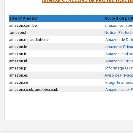
ANNEXE 4 : ACCORD DE PROTECTION 
Site d’ Amazon
Accord de pro
amazon.com.be
amazon.com.be 
amazon.fr
Notice : Protect
amazon.de, audible.de
Amazon.de Date
amazon.ie
amazon.ie Priva
amazon.it
Amazon.it Infor
amazon.nl
Amazon.nl Priva
amazon.pl
Informacja O P
amazon.es
Aviso de Privac
amazon.se
Integritetsmed
amazon.co.uk, audible.co.uk
Amazon.co.uk Pr