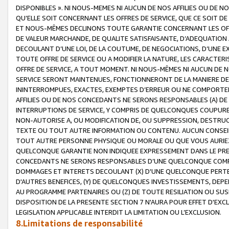
DISPONIBLES ». NI NOUS-MEMES NI AUCUN DE NOS AFFILIES OU D
QU’ELLE SOIT CONCERNANT LES OFFRES DE SERVICE, QUE CE SOIT DE
ET NOUS-MÊMES DECLINONS TOUTE GARANTIE CONCERNANT LES OFFRE
DE VALEUR MARCHANDE, DE QUALITE SATISFAISANTE, D’ADEQUATION
DECOULANT D’UNE LOI, DE LA COUTUME, DE NEGOCIATIONS, D’UNE
TOUTE OFFRE DE SERVICE OU A MODIFIER LA NATURE, LES CARACTERI
OFFRE DE SERVICE, A TOUT MOMENT. NI NOUS-MÊMES NI AUCUN DE 
SERVICE SERONT MAINTENUES, FONCTIONNERONT DE LA MANIERE DECR
ININTERROMPUES, EXACTES, EXEMPTES D’ERREUR OU NE COMPORT
AFFILIES OU DE NOS CONCEDANTS NE SERONS RESPONSABLES (A) DE
INTERRUPTIONS DE SERVICE, Y COMPRIS DE QUELCONQUES COUPURE
NON-AUTORISE A, OU MODIFICATION DE, OU SUPPRESSION, DESTRUC
TEXTE OU TOUT AUTRE INFORMATION OU CONTENU. AUCUN CONSEIL 
TOUT AUTRE PERSONNE PHYSIQUE OU MORALE OU QUE VOUS AURIEZ 
QUELCONQUE GARANTIE NON INDIQUEE EXPRESSEMENT DANS LE PRES
CONCEDANTS NE SERONS RESPONSABLES D’UNE QUELCONQUE COM
DOMMAGES ET INTERETS DECOULANT (X) D'UNE QUELCONQUE PERTE D
D'AUTRES BENEFICES, (Y) DE QUELCONQUES INVESTISSEMENTS, DEP
AU PROGRAMME PARTENAIRES OU (Z) DE TOUTE RESILIATION OU SU
DISPOSITION DE LA PRESENTE SECTION 7 N'AURA POUR EFFET D'EXC
LEGISLATION APPLICABLE INTERDIT LA LIMITATION OU L’EXCLUSION.
8.Limitations de responsabilité