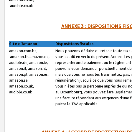
audible.co.uk
ANNEXE 3 : DISPOSITIONS FI
Site d’Amazon
Dispositions fiscales
amazon.com.be,
Nous pouvons déduire ou retenir toute taxe 
amazon.fr, amazon.de,
vous est dû en vertu du présent Accord. Les 
audible.de, amazon.ie,
représenteront le paiement ou le règlement 
amazon.it, amazon.nl,
pouvons vous demander ponctuellement des r
amazon.pl, amazon.es,
mais que vous ne nous les transmettez pas, n
amazon.se,
rémunération jusqu’à ce que vous nous reme
amazon.co.uk,
vous n’êtes pas la personne auprès de qui no
audible.co.uk
au Luxembourg, vous pouvez être légalement 
une facture répondant aux exigences d’une 
paiera la TVA applicable.