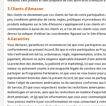
violation, sans préavis et sans préjudice de tout autre droit d’Amazo
3.Clients d’Amazon
Nos clients ne deviennent pas vos clients du fait de votre participati
prix, conditions générales de vente, règles, politiques et procédures d’u
produits indiquées sur le Site d’Amazon s’appliqueront à ces clients et
communication à aucun de nos clients et, si l’un de nos clients vous co
devrez lui indiquer d’utiliser les coordonnées figurant sur le Site d’Ama
4.Garanties
Vous déclarez, garantissez et reconnaissez (a) que vous participerez a
conformément au présent Accord, (b) que ni votre participation au Prog
Site n’enfreindront nul loi, ordonnance, règle, réglementation, ordre, li
jugement, décision ou autre exigence applicable émanant d’une autori
la protection des données, la publicité et le marketing), (c) que vous 
mineur ou autrement soumis à une incapacité légale de conclure des con
participer au Programme Partenaires, et que vous ne vous basez pour pr
expressément énoncées dans le présent Accord, (e) que vous ne particip
faites l’objet de sanctions américaines ou de sanctions conformes aux 
de Service; (f) que vous respecterez toutes les restrictions américaines
technologies et services, ainsi que les restrictions en matière d’exporta
droit américain; et (g) que les informations que vous avez communiqué
Vous pouvez mettre à jour vos informations en vous connectant à votre