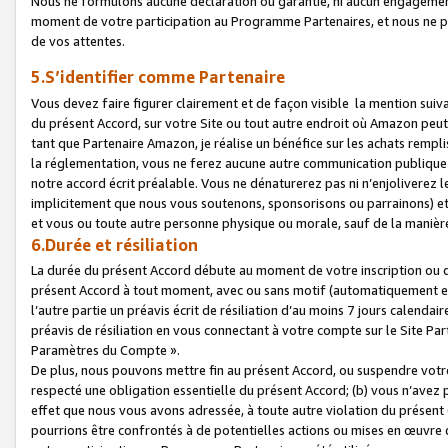
Nous ne formulons aucune déclaration ou garantie, ni aucun engagemen
moment de votre participation au Programme Partenaires, et nous ne p
de vos attentes.
5.S’identifier comme Partenaire
Vous devez faire figurer clairement et de façon visible la mention sui
du présent Accord, sur votre Site ou tout autre endroit où Amazon peut vo
tant que Partenaire Amazon, je réalise un bénéfice sur les achats remplis
la réglementation, vous ne ferez aucune autre communication publique
notre accord écrit préalable. Vous ne dénaturerez pas ni n’enjoliverez 
implicitement que nous vous soutenons, sponsorisons ou parrainons) et v
et vous ou toute autre personne physique ou morale, sauf de la manièr
6.Durée et résiliation
La durée du présent Accord débute au moment de votre inscription ou de
présent Accord à tout moment, avec ou sans motif (automatiquement et sa
l’autre partie un préavis écrit de résiliation d’au moins 7 jours calenda
préavis de résiliation en vous connectant à votre compte sur le Site Par
Paramètres du Compte ».
De plus, nous pouvons mettre fin au présent Accord, ou suspendre votre 
respecté une obligation essentielle du présent Accord; (b) vous n’avez p
effet que nous vous avons adressée, à toute autre violation du présen
pourrions être confrontés à de potentielles actions ou mises en œuvre 