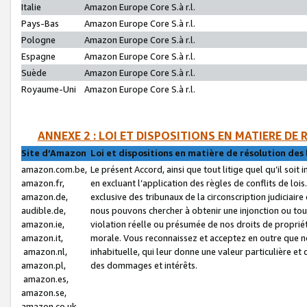
Italie
Amazon Europe Core S.à r.l.
Pays-Bas
Amazon Europe Core S.à r.l.
Pologne
Amazon Europe Core S.à r.l.
Espagne
Amazon Europe Core S.à r.l.
Suède
Amazon Europe Core S.à r.l.
Royaume-Uni
Amazon Europe Core S.à r.l.
ANNEXE 2 : LOI ET DISPOSITIONS EN MATIERE DE
Site d’Amazon
Loi et dispositions en matière de résolution des 
amazon.com.be,
Le présent Accord, ainsi que tout litige quel qu’il soi
amazon.fr,
en excluant l’application des règles de conflits de l
amazon.de,
exclusive des tribunaux de la circonscription judiciai
audible.de,
nous pouvons chercher à obtenir une injonction ou tou
amazon.ie,
violation réelle ou présumée de nos droits de proprié
amazon.it,
morale. Vous reconnaissez et acceptez en outre que n
amazon.nl,
inhabituelle, qui leur donne une valeur particulière 
amazon.pl,
des dommages et intérêts.
amazon.es,
amazon.se,
amazon.co.uk,