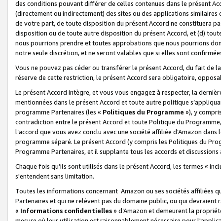
des conditions pouvant différer de celles contenues dans le présent Ac
(directement ou indirectement) des sites ou des applications similaires o
de votre part, de toute disposition du présent Accord ne constituera pa
disposition ou de toute autre disposition du présent Accord, et (d) tou
nous pourrions prendre et toutes approbations que nous pourrions donn
notre seule discrétion, et ne seront valables que si elles sont confirmée
Vous ne pouvez pas céder ou transférer le présent Accord, du fait de la 
réserve de cette restriction, le présent Accord sera obligatoire, opposab
Le présent Accord intègre, et vous vous engagez à respecter, la dernière 
mentionnées dans le présent Accord et toute autre politique s’appliqua
programme Partenaires (les «
Politiques du Programme
»), y compri
contradiction entre le présent Accord et toute Politique du Programme, 
l’accord que vous avez conclu avec une société affiliée d’Amazon dans 
programme séparé. Le présent Accord (y compris les Politiques du Progr
Programme Partenaires, et il supplante tous les accords et discussions 
Chaque fois qu’ils sont utilisés dans le présent Accord, les termes « in
s'entendent sans limitation.
Toutes les informations concernant Amazon ou ses sociétés affiliées 
Partenaires et qui ne relèvent pas du domaine public, ou qui devraient
«
Informations confidentielles
» d’Amazon et demeurent la propriété 
mesure où leur utilisation est raisonnablement nécessaire pour l'appli