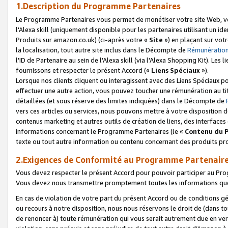
1.Description du Programme Partenaires
Le Programme Partenaires vous permet de monétiser votre site Web, vos 
l'Alexa skill (uniquement disponible pour les partenaires utilisant un 
Produits sur amazon.co.uk) (ci-après votre «
Site
») en plaçant sur votr
la localisation, tout autre site inclus dans le Décompte de
Rémunération
l'ID de Partenaire au sein de l'Alexa skill (via l'Alexa Shopping Kit). Le
fournissons et respecter le présent Accord («
Liens Spéciaux
»).
Lorsque nos clients cliquent ou interagissent avec des Liens Spéciaux p
effectuer une autre action, vous pouvez toucher une rémunération au ti
détaillées (et sous réserve des limites indiquées) dans le Décompte de
vers ces articles ou services, nous pouvons mettre à votre disposition d
contenus marketing et autres outils de création de liens, des interfaces
informations concernant le Programme Partenaires (le «
Contenu du 
texte ou tout autre information ou contenu concernant des produits prop
2.Exigences de Conformité au Programme Partenair
Vous devez respecter le présent Accord pour pouvoir participer au Pr
Vous devez nous transmettre promptement toutes les informations que
En cas de violation de votre part du présent Accord ou de conditions g
ou recours à notre disposition, nous nous réservons le droit de (dans 
de renoncer à) toute rémunération qui vous serait autrement due en ver