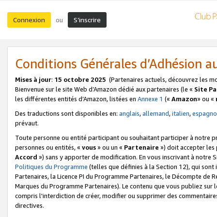
Connexion
S’inscrire
ou
Conditions Générales d’Adhésion 
Mises à jour
:
15 octobre 2025
(Partenaires actuels, découvrez les m
Bienvenue sur le site Web d’Amazon dédié aux partenaires (le «
Site P
les différentes entités d’Amazon, listées en
Annexe 1
(«
Amazon
» ou «
Des traductions sont disponibles en:
anglais
,
allemand
,
italien
,
espagno
prévaut.
Toute personne ou entité participant ou souhaitant participer à notre 
personnes ou entités, «
vous
» ou un «
Partenaire
») doit accepter le
Accord
») sans y apporter de modification. En vous inscrivant à notre Si
Politiques du Programme
(telles que définies à la Section 12), qui so
Partenaires, la Licence PI du Programme Partenaires, le Décompte de 
Marques du Programme Partenaires). Le contenu que vous publiez sur l
compris l'interdiction de créer, modifier ou supprimer des commentaires
directives.