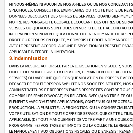
NI NOUS-MÊMES NI AUCUN DE NOS AFFILIES OU DE NOS CONCEDANT
SPECIFIQUES, CONSECUTIFS, EXEMPLAIRES OU TOUTE PERTE DE REVE
DONNEES DECOULANT DES OFFRES DE SERVICES, QUAND BIEN MEME N
NOTRE RESPONSABILITE GLOBALE DECOULANT DES OFFRES DE SERVI
VERSEES OU QUI VOUS SONT DUES EN VERTU DE CET ACCORD AU CO
INTERVENU L’EVENEMENT QUI A DONNE LIEU A LA DEMANDE DE RESP
DROIT OU RECOURS EN EQUITE, Y COMPRIS LE DROIT A DEMANDER l'
AVEC LE PRESENT ACCORD. AUCUNE DISPOSITION DU PRESENT PARAG
APPLICABLE INTERDIT LA LIMITATION.
9.Indemnisation
DANS LA MESURE AUTORISEE PAR LA LEGISLATION EN VIGUEUR, NO
DIRECT OU INDIRECT AVEC LA CREATION, LE MAINTIEN OU L’EXPLOIT
SERVICES) OU AVEC UNE QUELCONQUE VIOLATION DU PRESENT ACCO
DEGAGER DE TOUTE RESPONSABILITE NOS SOCIETES AFFILIEES, NOS 
ADMINISTRATEURS ET REPRESENTANTS RESPECTIFS CONTRE TOUS D
COMPRIS LES FRAIS D’AVOCAT) EN RELATION AVEC (A) VOTRE SITE O
ELEMENTS AVEC D’AUTRES APPLICATIONS, CONTENUS OU PROCESSUS, (
PRODUCTION, LA PUBLICITE, LA PROMOTION OU LA COMMERCIALISAT
VOTRE UTILISATION DE TOUTE OFFRE DE SERVICE, QUE CETTE UTILI
APPLICABLE, (D) TOUT MANQUEMENT DE VOTRE PART A UNE QUELCO
PROGRAMME), (E) VOS TAXES ET IMPOTS OU LA COLLECTE, LE REGLE
LE MANQUEMENT AUX OBLIGATIONS FISCALES OU D’ENREGISTREMENT 