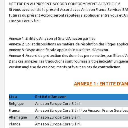
METTRE FIN AU PRESENT ACCORD CONFORMEMENT A L’ARTICLE 6.
Si vous avez conclu le présent Accord avec Amazon France Services SAS 
futures du présent Accord seront réputées s’appliquer entre vous et 
Europe Core S.à r.l.
Annexe 1 :Entité d’Amazon et Site d’Amazon par lieu
Annexe 2 :Loi et dispositions en matière de résolution des litiges appli
Annexe 3 :Disposition fiscale applicable aux Sites d’Amazon
Annexe 4 :Accord de protection des données personnelles par Sites d
Dans ces annexes, les traductions sont fournies à titre indicatif uniquem
version anglaise de ces documents prévaut en cas de contradiction.
ANNEXE 1 : ENTITE D’A
Lieu
Entité d’Amazon
Belgique
Amazon Europe Core S.à r.l.
France
Amazon Europe Core S.à r.l.(ou Amazon France Services 
Allemagne
Amazon Europe Core S.à r.l.
Irlande
Amazon Europe Core S.à r.l.