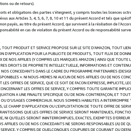
ations ou de retours).
droits et obligations des parties s’éteignent, y compris toutes les licences oc
révus aux Articles 3, 4, 5, 6, 7, 8, 10 et 11 du présent Accord et tels que sp
n payés, au titre du présent Accord, qui survivent à la résiliation de l’Accord
onsabilité en cas de violation du présent Accord ou de responsabilité survenu
, TOUT PRODUIT ET SERVICE PROPOSE SUR LE SITE D’AMAZON, TOUT LIEN
 D'APPLICATION POUR LA PUBLICITE DE PRODUITS, TOUT FLUX DE DONN
DE NOS AFFILIES (Y COMPRIS LES MARQUES AMAZON ) AINSI QUE TOUTE L
RES DROITS DE PROPRIETE INTELLECTUELLE, INFORMATIONS ET CONTENU
DE NOS CONCEDANTS DANS LE CADRE DU PROGRAMME PARTENAIRES (DESIG
E DISPONIBLES ». NI NOUS-MEMES NI AUCUN DE NOS AFFILIES OU DE NOS
LES OFFRES DE SERVICE, QUE CE SOIT DE FACON EXPRESSE, IMPLICITE, L
CERNANT LES OFFRES DE SERVICE, Y COMPRIS TOUTE GARANTIE IMPLICIT
QUATION A UNE FINALITE SPECIFIQUE OU DE NON-CONTREFAÇON, ET TOUTE
 OU D’USAGES COMMERCIAUX. NOUS SOMMES HABILITES A INTERROMPRE TO
S, LE CHAMP D’APPLICATION OU L’EXPLOITATION DE TOUTE OFFRE DE SER
ARANTISSONS QUE LES OFFRES DE SERVICE SERONT MAINTENUES, FONCTIO
ERE, NI QU’ELLES SERONT ININTERROMPUES, EXACTES, EXEMPTES D’ER
S AFFILIES OU DE NOS CONCEDANTS NE SERONS RESPONSABLES (A) DE QU
E SERVICE, Y COMPRIS DE QUELCONQUES COUPURES DE COURANT OU DEFAI