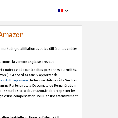
d'Amazon
marketing d’affiliation avec les différentes entités
uctions, la version anglaise prévaut.
tenaires
» et pour lesdites personnes ou entités,
zon (l’«
Accord
») sans y apporter de
ques du Programme
(telles que définies à la Section
ogramme Partenaires, le Décompte de Rémunération
iez sur le site Web Amazon.fr doit respecter les
ge d'une compensation. Veuillez lire attentivement
on logicielle en ligne ou l'Alexa skill