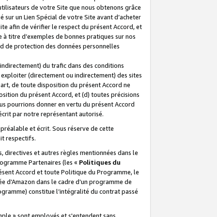
 utilisateurs de votre Site que nous obtenons grâce
é sur un Lien Spécial de votre Site avant d’acheter
te afin de vérifier le respect du présent Accord, et
te à titre d’exemples de bonnes pratiques sur nos
ord de protection des données personnelles
indirectement) du trafic dans des conditions
exploiter (directement ou indirectement) des sites
 part, de toute disposition du présent Accord ne
osition du présent Accord, et (d) toutes précisions
ous pourrions donner en vertu du présent Accord
écrit par notre représentant autorisé.
préalable et écrit. Sous réserve de cette
it respectifs.
s, directives et autres règles mentionnées dans le
programme Partenaires (les «
Politiques du
résent Accord et toute Politique du Programme, le
iliée d’Amazon dans le cadre d’un programme de
ogramme) constitue l’intégralité du contrat passé
xemple » sont employés et s'entendent sans