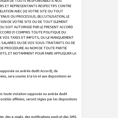
GAGER DE TOUTE RESPONSABILITE NOS
EURS ET REPRESENTANTS RESPECTIFS CONTRE
ELATION AVEC (A) VOTRE SITE OU TOUT
ENUS OU PROCESSUS, (B) L’UTILISATION, LE
ATION DE VOTRE SITE OU DE TOUT ELEMENT
E OU SOIT AUTORISEE PAR LE PRESENT ACCORD
ACCORD (Y COMPRIS TOUTE POLITIQUE DU
DE VOS TAXES ET IMPOTS, OU LE MANQUEMENT
OS SALARIES OU DE VOS SOUS-TRAITANTS OU DE
DE PROCEDURE AU NOM DE TOUTE PARTIE
OITS, ET NOTAMMENT POUR FAIRE APPLIQUER LA
 supposée ou avérée dudit Accord), de
ées, sera soumis à la loi et aux dispositions en
is toute violation supposée ou avérée dudit
iétés affiliées, seront régies par les dispositions
r, des e-mails, des notifications push et des SMS.