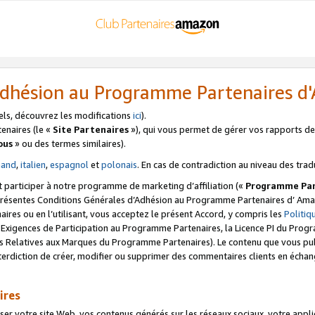
’Adhésion au Programme Partenaires 
els, découvrez les modifications
ici
).
enaires (le «
Site Partenaires
»), qui vous permet de gérer vos rapports de 
ous
» ou des termes similaires).
mand
,
italien
,
espagnol
et
polonais
. En cas de contradiction au niveau des trad
t participer à notre programme de marketing d’affiliation («
Programme Par
 présentes Conditions Générales d’Adhésion au Programme Partenaires d’ Ama
naires ou en l’utilisant, vous acceptez le présent Accord, y compris les
Politi
s Exigences de Participation au Programme Partenaires, la Licence PI du Pr
s Relatives aux Marques du Programme Partenaires). Le contenu que vous publ
erdiction de créer, modifier ou supprimer des commentaires clients en échan
ires
votre site Web, vos contenus générés sur les réseaux sociaux, votre applicati