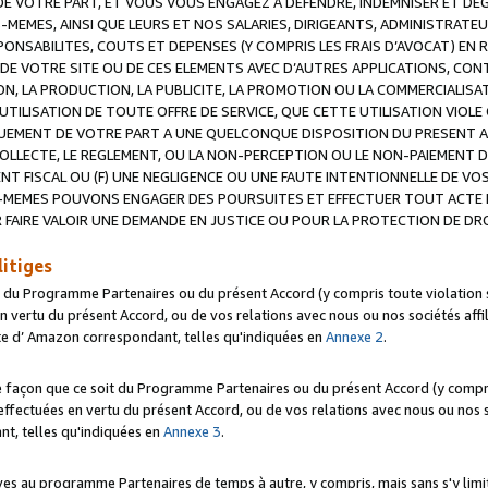
 VOTRE PART, ET VOUS VOUS ENGAGEZ A DEFENDRE, INDEMNISER ET DE
-MEMES, AINSI QUE LEURS ET NOS SALARIES, DIRIGEANTS, ADMINISTRAT
NSABILITES, COUTS ET DEPENSES (Y COMPRIS LES FRAIS D’AVOCAT) EN R
 DE VOTRE SITE OU DE CES ELEMENTS AVEC D’AUTRES APPLICATIONS, CONT
ON, LA PRODUCTION, LA PUBLICITE, LA PROMOTION OU LA COMMERCIALIS
UTILISATION DE TOUTE OFFRE DE SERVICE, QUE CETTE UTILISATION VIOL
NQUEMENT DE VOTRE PART A UNE QUELCONQUE DISPOSITION DU PRESENT 
COLLECTE, LE REGLEMENT, OU LA NON-PERCEPTION OU LE NON-PAIEMENT 
NT FISCAL OU (F) UNE NEGLIGENCE OU UNE FAUTE INTENTIONNELLE DE V
MEMES POUVONS ENGAGER DES POURSUITES ET EFFECTUER TOUT ACTE 
 FAIRE VALOIR UNE DEMANDE EN JUSTICE OU POUR LA PROTECTION DE DR
litiges
t du Programme Partenaires ou du présent Accord (y compris toute violation
 vertu du présent Accord, ou de vos relations avec nous ou nos sociétés affili
ite d’ Amazon correspondant, telles qu'indiquées en
Annexe 2
.
e façon que ce soit du Programme Partenaires ou du présent Accord (y compr
ffectuées en vertu du présent Accord, ou de vos relations avec nous ou nos soc
nt, telles qu'indiquées en
Annexe 3
.
 au programme Partenaires de temps à autre, y compris, mais sans s'y limite