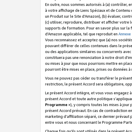
En outre, nous sommes autorisés à (a) contrôler, en
à votre affichage de Liens Spéciaux et de Contenu d
un Produit sur le Site d’Amazon), (b) évaluer, contr
(c) utiliser, reproduire, distribuer et afficher vo
supports de formation. Pour en savoir plus sur la
d’Amazon applicable, tel que reproduit en
Annexe
Vous reconnaissez et acceptez que (a) nos sociétés
pouvant différer de celles contenues dans le prése
ou des applications similaires ou concurrents avec 
constituera pas une renonciation à notre droit d’im
ou mises à jour que nous pourrions mettre en pla
pourront être mises en place, prises ou données à n
Vous ne pouvez pas céder ou transférer le présent 
restriction, le présent Accord sera obligatoire, op
Le présent Accord intègre, et vous vous engagez à r
présent Accord et toute autre politique s’appliqu
Programme
»), y compris toutes les mises à jour
présent Accord prévaut. En cas de contradiction e
marketing d’affiliation séparé, ce dernier prévaut
entre vous et nous concernant le Programme Partena
Chaque fois qu’ils sont utilisés dans le présent Ac