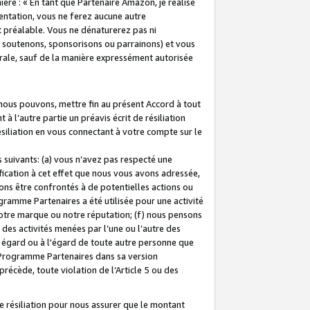
ière : « En tant que Partenaire Amazon, je réalise
mentation, vous ne ferez aucune autre
 préalable. Vous ne dénaturerez pas ni
s soutenons, sponsorisons ou parrainons) et vous
orale, sauf de la manière expressément autorisée
 nous pouvons, mettre fin au présent Accord à tout
à l’autre partie un préavis écrit de résiliation
ésiliation en vous connectant à votre compte sur le
 suivants: (a) vous n’avez pas respecté une
fication à cet effet que nous vous avons adressée,
ns être confrontés à de potentielles actions ou
gramme Partenaires a été utilisée pour une activité
notre marque ou notre réputation; (f) nous pensons
des activités menées par l’une ou l’autre des
 égard ou à l'égard de toute autre personne que
u Programme Partenaires dans sa version
 précède, toute violation de l’Article 5 ou des
 résiliation pour nous assurer que le montant