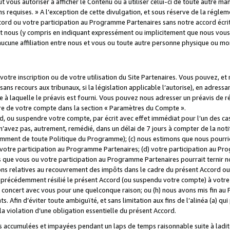
 vous autoriser à afficher le Contenu ou à utiliser celui-ci de toute autre man
ns requises. » A l’exception de cette divulgation, et sous réserve de la régle
rd ou votre participation au Programme Partenaires sans notre accord écrit
s et nous (y compris en indiquant expressément ou implicitement que nous vou
d'aucune affiliation entre nous et vous ou toute autre personne physique ou m
tre inscription ou de votre utilisation du Site Partenaires. Vous pouvez, et
 recours aux tribunaux, si la législation applicable l’autorise), en adressant 
e à laquelle le préavis est fourni. Vous pouvez nous adresser un préavis de r
ture de votre compte dans la section « Paramètres du Compte ».
, ou suspendre votre compte, par écrit avec effet immédiat pour l’un des cas
 n’avez pas, autrement, remédié, dans un délai de 7 jours à compter de la noti
tamment de toute Politique du Programme); (c) nous estimons que nous pourrio
votre participation au Programme Partenaires; (d) votre participation au Pro
ns que vous ou votre participation au Programme Partenaires pourrait ternir 
ons relatives au recouvrement des impôts dans le cadre du présent Accord ou 
s précédemment résilié le présent Accord (ou suspendu votre compte) à votre
de concert avec vous pour une quelconque raison; ou (h) nous avons mis fin a
. Afin d’éviter toute ambiguïté, et sans limitation aux fins de l’alinéa (a) qui
violation d’une obligation essentielle du présent Accord.
accumulées et impayées pendant un laps de temps raisonnable suite à ladite