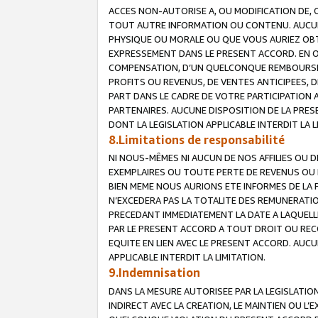
ACCES NON-AUTORISE A, OU MODIFICATION DE, 
TOUT AUTRE INFORMATION OU CONTENU. AUCUN
PHYSIQUE OU MORALE OU QUE VOUS AURIEZ OBT
EXPRESSEMENT DANS LE PRESENT ACCORD. EN 
COMPENSATION, D’UN QUELCONQUE REMBOURSE
PROFITS OU REVENUS, DE VENTES ANTICIPEES, 
PART DANS LE CADRE DE VOTRE PARTICIPATION
PARTENAIRES. AUCUNE DISPOSITION DE LA PRES
DONT LA LEGISLATION APPLICABLE INTERDIT LA L
8.Limitations de responsabilité
NI NOUS-MÊMES NI AUCUN DE NOS AFFILIES OU
EXEMPLAIRES OU TOUTE PERTE DE REVENUS OU 
BIEN MEME NOUS AURIONS ETE INFORMES DE LA 
N’EXCEDERA PAS LA TOTALITE DES REMUNERATI
PRECEDANT IMMEDIATEMENT LA DATE A LAQUELLE
PAR LE PRESENT ACCORD A TOUT DROIT OU REC
EQUITE EN LIEN AVEC LE PRESENT ACCORD. AUC
APPLICABLE INTERDIT LA LIMITATION.
9.Indemnisation
DANS LA MESURE AUTORISEE PAR LA LEGISLATI
INDIRECT AVEC LA CREATION, LE MAINTIEN OU L