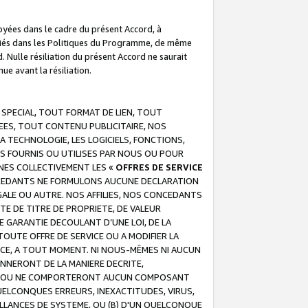
troyées dans le cadre du présent Accord, à
écifiés dans les Politiques du Programme, de même
. Nulle résiliation du présent Accord ne saurait
e avant la résiliation.
 SPECIAL, TOUT FORMAT DE LIEN, TOUT
EES, TOUT CONTENU PUBLICITAIRE, NOS
A TECHNOLOGIE, LES LOGICIELS, FONCTIONS,
S FOURNIS OU UTILISES PAR NOUS OU POUR
NES COLLECTIVEMENT LES «
OFFRES DE SERVICE
 CONCEDANTS NE FORMULONS AUCUNE DECLARATION
EGALE OU AUTRE. NOS AFFILIES, NOS CONCEDANTS
E DE TITRE DE PROPRIETE, DE VALEUR
 GARANTIE DECOULANT D’UNE LOI, DE LA
UTE OFFRE DE SERVICE OU A MODIFIER LA
VICE, A TOUT MOMENT. NI NOUS-MÊMES NI AUCUN
NNERONT DE LA MANIERE DECRITE,
REUR OU NE COMPORTERONT AUCUN COMPOSANT
ELCONQUES ERREURS, INEXACTITUDES, VIRUS,
LLANCES DE SYSTEME, OU (B) D'UN QUELCONQUE