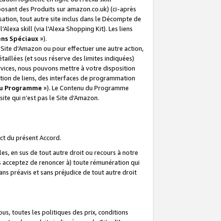
posant des Produits sur amazon.co.uk) (ci-après
isation, tout autre site inclus dans le Décompte de
 l'Alexa skill (via l'Alexa Shopping Kit). Les liens
ens Spéciaux
»).
e Site d’Amazon ou pour effectuer une autre action,
aillées (et sous réserve des limites indiquées)
 services, nous pouvons mettre à votre disposition
ation de liens, des interfaces de programmation
u Programme
»). Le Contenu du Programme
ite qui n’est pas le Site d’Amazon.
ct du présent Accord.
s, en sus de tout autre droit ou recours à notre
s acceptez de renoncer à) toute rémunération qui
ans préavis et sans préjudice de tout autre droit
s, toutes les politiques des prix, conditions