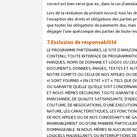
correct est bien versé (par ex., dans le cas d’annul
Lors de la résiliation du présent Accord, tous les 
l’exception des droits et obligations des parties p
que toutes les obligations de paiements dus, mais no
dégager l'une quelconque des parties de toute resp
7.Exclusion de responsabilité
LE PROGRAMME PARTENAIRES, LE SITE D’AMAZON
CONTENU, TOUTE INTERFACE DE PROGRAMMATION
MARQUES, NOMS DE DOMAINE ET LOGOS OU CEUX 
DOCUMENTS, DONNEES, IMAGES, TEXTES ET AUT
NOTRE COMPTE OU CELUI DE NOS AFFILIES OU 
») SONT FOURNIS « EN L’ETAT » ET « TELS QU
OU GARANTIE QUELLE QU’ELLE SOIT CONCERNANT 
ET NOUS-MÊMES DECLINONS TOUTE GARANTIE CON
MARCHANDE, DE QUALITE SATISFAISANTE, D’ADE
COUTUME, DE NEGOCIATIONS, D’UNE EXECUTION
NATURE, LES CARACTERISTIQUES, LES FONCTION
DE NOS AFFILIES OU DE NOS CONCEDANTS NE G
INVARIABLEMENT OU D’UNE MANIERE PARTICULI
DOMMAGEABLE. NI NOUS-MÊMES NI AUCUN DE NO
LOGICIELS MALVEILLANTS OU INTERRUPTIONS D