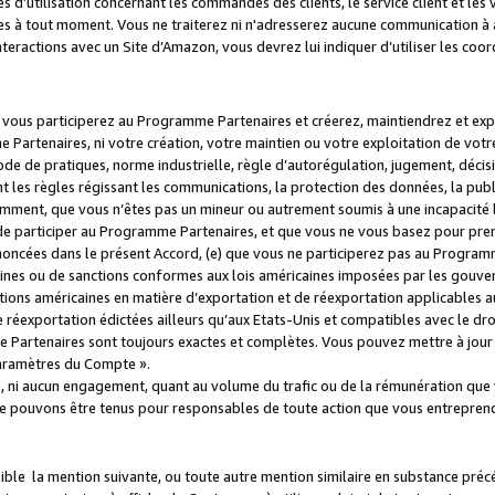
s d’utilisation concernant les commandes des clients, le service client et les
es à tout moment. Vous ne traiterez ni n'adresserez aucune communication à au
teractions avec un Site d’Amazon, vous devrez lui indiquer d’utiliser les coo
e vous participerez au Programme Partenaires et créerez, maintiendrez et ex
 Partenaires, ni votre création, votre maintien ou votre exploitation de votre
 code de pratiques, norme industrielle, règle d’autorégulation, jugement, déc
s règles régissant les communications, la protection des données, la public
amment, que vous n’êtes pas un mineur ou autrement soumis à une incapacité l
de participer au Programme Partenaires, et que vous ne vous basez pour pren
oncées dans le présent Accord, (e) que vous ne participerez pas au Programme
icaines ou de sanctions conformes aux lois américaines imposées par les gouv
ctions américaines en matière d’exportation et de réexportation applicables aux
e réexportation édictées ailleurs qu’aux Etats-Unis et compatibles avec le dr
artenaires sont toujours exactes et complètes. Vous pouvez mettre à jour 
 Paramètres du Compte ».
, ni aucun engagement, quant au volume du trafic ou de la rémunération qu
e pouvons être tenus pour responsables de toute action que vous entreprend
sible la mention suivante, ou toute autre mention similaire en substance pré