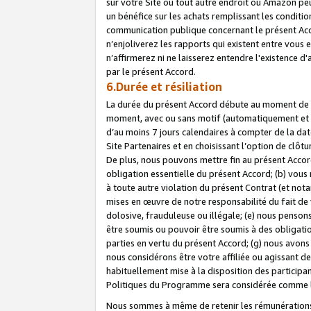
sur votre Site ou tout autre endroit où Amazon peut
un bénéfice sur les achats remplissant les conditio
communication publique concernant le présent Acco
n’enjoliverez les rapports qui existent entre vou
n’affirmerez ni ne laisserez entendre l'existence 
par le présent Accord.
6.Durée et résiliation
La durée du présent Accord débute au moment de vo
moment, avec ou sans motif (automatiquement et sans
d’au moins 7 jours calendaires à compter de la dat
Site Partenaires et en choisissant l’option de clô
De plus, nous pouvons mettre fin au présent Accord
obligation essentielle du présent Accord; (b) vous
à toute autre violation du présent Contrat (et no
mises en œuvre de notre responsabilité du fait de 
dolosive, frauduleuse ou illégale; (e) nous penso
être soumis ou pouvoir être soumis à des obligati
parties en vertu du présent Accord; (g) nous avon
nous considérons être votre affiliée ou agissant 
habituellement mise à la disposition des participants
Politiques du Programme sera considérée comme la 
Nous sommes à même de retenir les rémunérations 