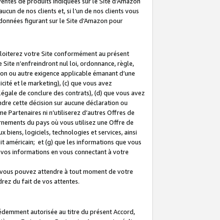
 ventes de produits indiquées sur le Site d’Amazon
cun de nos clients et, si l’un de nos clients vous
rdonnées figurant sur le Site d’Amazon pour
ploiterez votre Site conformément au présent
 Site n’enfreindront nul loi, ordonnance, règle,
ision ou autre exigence applicable émanant d’une
ité et le marketing), (c) que vous avez
égale de conclure des contrats), (d) que vous avez
dre cette décision sur aucune déclaration ou
 Partenaires ni n’utiliserez d’autres Offres de
ernements du pays où vous utilisez une Offre de
 biens, logiciels, technologies et services, ainsi
oit américain; et (g) que les informations que vous
vos informations en vous connectant à votre
e vous pouvez attendre à tout moment de votre
rez du fait de vos attentes.
cédemment autorisée au titre du présent Accord,