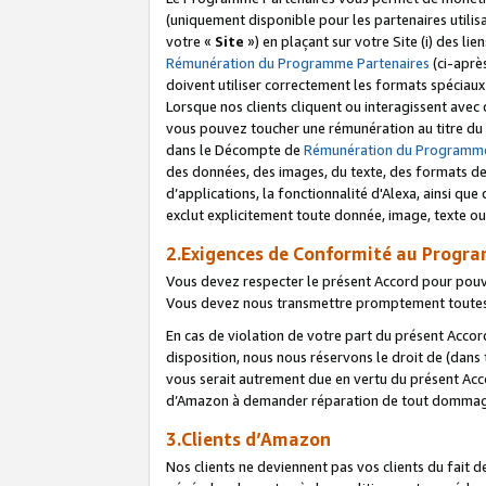
(uniquement disponible pour les partenaires utilis
votre «
Site
») en plaçant sur votre Site (i) des li
Rémunération du Programme Partenaires
(ci-aprè
doivent utiliser correctement les formats spéciaux
Lorsque nos clients cliquent ou interagissent avec
vous pouvez toucher une rémunération au titre du p
dans le Décompte de
Rémunération du Programme
des données, des images, du texte, des formats de 
d’applications, la fonctionnalité d'Alexa, ainsi q
exclut explicitement toute donnée, image, texte ou
2.Exigences de Conformité au Progr
Vous devez respecter le présent Accord pour pouv
Vous devez nous transmettre promptement toutes 
En cas de violation de votre part du présent Accor
disposition, nous nous réservons le droit de (dans
vous serait autrement due en vertu du présent Accor
d’Amazon à demander réparation de tout dommag
3.Clients d’Amazon
Nos clients ne deviennent pas vos clients du fait 