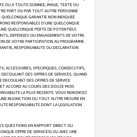
TE OU A TOUTE DONNEE, IMAGE, TEXTE OU
OTRE PART OU PAR TOUT AUTRE PERSONNE
NE QUELCONQUE GARANTIE NON INDIQUEE
 SERONS RESPONSABLES D’UNE QUELCONQUE
UNE QUELCONQUE PERTE DE POTENTIELS
EMENTS, DEPENSES OU ENGAGEMENTS DE VOTRE
ION DE VOTRE PARTICIPATION AU PROGRAMME
ARANTIE, RESPONSABILITE OU DECLARATION
, ACCESSOIRES, SPECIFIQUES, CONSECUTIFS,
S DECOULANT DES OFFRES DE SERVICES, QUAND
LE DECOULANT DES OFFRES DE SERVICE
 CET ACCORD AU COURS DES DOUZE MOIS
ONSABILITE LA PLUS RECENTE. VOUS RENONCEZ
, UNE INJONCTION OU TOUT AUTRE MESURE EN
OUTE RESPONSABILITE DONT LA LEGISLATION
LES QUESTIONS EN RAPPORT DIRECT OU
LCONQUE OFFRE DE SERVICES) OU AVEC UNE