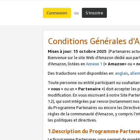
Connexion
S’inscrire
ou
Conditions Générales d
Mises à jour
:
15 octobre 2025
(Partenaires actu
Bienvenue sur le site Web d’Amazon dédié aux part
d’Amazon, listées en
Annexe 1
(«
Amazon
» ou «
n
Des traductions sont disponibles en:
anglais
,
alle
Toute personne ou entité participant ou souhaitan
«
vous
» ou un «
Partenaire
») doit accepter les
modification. En vous inscrivant à notre Site Parte
12), qui sont intégrées par renvoi (notamment no
du Programme Partenaires ou encore les Directive
règles de la communauté d'Amazon, y compris l'int
les politiques et directives.
1.Description du Programme Partena
Le Programme Partenaires vous permet de monétiser 