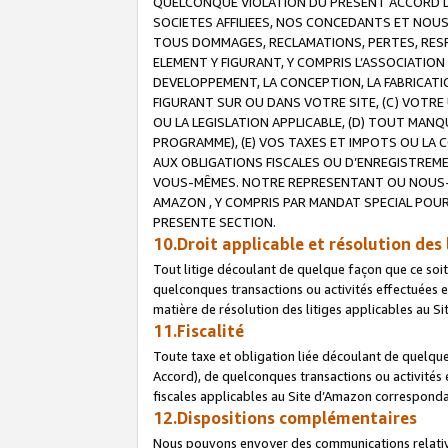
QUELCONQUE VIOLATION DU PRESENT ACCORD DE
SOCIETES AFFILIEES, NOS CONCEDANTS ET NOUS
TOUS DOMMAGES, RECLAMATIONS, PERTES, RESPO
ELEMENT Y FIGURANT, Y COMPRIS L’ASSOCIATION
DEVELOPPEMENT, LA CONCEPTION, LA FABRICATI
FIGURANT SUR OU DANS VOTRE SITE, (C) VOTRE 
OU LA LEGISLATION APPLICABLE, (D) TOUT MA
PROGRAMME), (E) VOS TAXES ET IMPOTS OU LA 
AUX OBLIGATIONS FISCALES OU D’ENREGISTREME
VOUS-MÊMES. NOTRE REPRESENTANT OU NOUS-
AMAZON , Y COMPRIS PAR MANDAT SPECIAL POUR
PRESENTE SECTION.
10.Droit applicable et résolution des 
Tout litige découlant de quelque façon que ce soi
quelconques transactions ou activités effectuées en
matière de résolution des litiges applicables au S
11.Fiscalité
Toute taxe et obligation liée découlant de quelqu
Accord), de quelconques transactions ou activités e
fiscales applicables au Site d’Amazon corresponda
12.Dispositions complémentaires
Nous pouvons envoyer des communications relatives