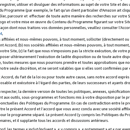
registrer, utiliser et divulguer des informations au sujet de votre Site et des
u Programme (par exemple, le fait qu’un client particulier d'Amazon ait cliqu
ôler, parcourir et effectuer de toute autre manière des recherches sur votre Si
tre logo et votre mise en œuvre du Contenu du Programme figurant sur votre Si
 façon dont nous traitons vos données personnelles, veuillez consulter l’Acc
 4
,
 affiliées et nous-mêmes pouvons, à tout moment, solliciter (directement ou 
nt Accord, (b) nos sociétés affiliées et nous-mêmes pouvons, à tout moment, 
votre Site, (c) le fait que nous n’imposions pas la stricte exécution, de votre
poser ultérieurement l’exécution de ladite disposition ou de toute autre disp
ce, toutes mesures que nous pourrions prendre et toutes approbations que n
otre seule discrétion, et ne seront valables que si elles sont confirmées par 
Accord, du fait de la loi ou pour toute autre cause, sans notre accord exprès 
posable et exécutoire à l’égard des parties, de leurs successeurs et ayants dro
especter, la dernière version de toutes les politiques, annexes, spécification
ant aux outils, sous-programmes et fonctions mis à votre disposition par le 
 ponctuelles des Politiques du Programme. En cas de contradiction entre le p
ntre le présent Accord et l’accord que vous avez conclu avec une société aff
 pour le programme séparé. Le présent Accord (y compris les Politiques du Pr
ires, et il supplante tous les accords et discussions antérieurs.
cord, les termes « inclut/incluent », « y compris », « notamment » et « par e