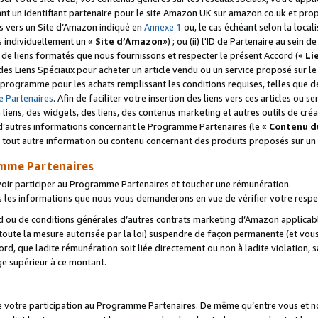
ant un identifiant partenaire pour le site Amazon UK sur amazon.co.uk et pro
ens vers un Site d’Amazon indiqué en
Annexe 1
ou, le cas échéant selon la local
s individuellement un «
Site d’Amazon
») ; ou (ii) l'ID de Partenaire au sein de
 de liens formatés que nous fournissons et respecter le présent Accord («
Li
 des Liens Spéciaux pour acheter un article vendu ou un service proposé sur l
rogramme pour les achats remplissant les conditions requises, telles que dét
 Partenaires
. Afin de faciliter votre insertion des liens vers ces articles ou
liens, des widgets, des liens, des contenus marketing et autres outils de cré
ue d’autres informations concernant le Programme Partenaires (le «
Contenu d
 tout autre information ou contenu concernant des produits proposés sur un s
amme Partenaires
oir participer au Programme Partenaires et toucher une rémunération.
les informations que nous vous demanderons en vue de vérifier votre respe
d ou de conditions générales d’autres contrats marketing d’Amazon applicable
 toute la mesure autorisée par la loi) suspendre de façon permanente (et vou
d, que ladite rémunération soit liée directement ou non à ladite violation, s
e supérieur à ce montant.
de votre participation au Programme Partenaires. De même qu’entre vous et nou