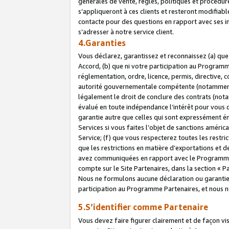
générales de vente, règles, politiques et procédure
s’appliqueront à ces clients et resteront modifiabl
contacte pour des questions en rapport avec ses in
s’adresser à notre service client.
4.Garanties
Vous déclarez, garantissez et reconnaissez (a) qu
Accord, (b) que ni votre participation au Programme
réglementation, ordre, licence, permis, directive,
autorité gouvernementale compétente (notamment le
légalement le droit de conclure des contrats (not
évalué en toute indépendance l’intérêt pour vous 
garantie autre que celles qui sont expressément én
Services si vous faites l’objet de sanctions amér
Service; (f) que vous respecterez toutes les restri
que les restrictions en matière d’exportations et d
avez communiquées en rapport avec le Programme P
compte sur le Site Partenaires, dans la section «
Nous ne formulons aucune déclaration ou garantie
participation au Programme Partenaires, et nous n
5.S’identifier comme Partenaire
Vous devez faire figurer clairement et de façon vi