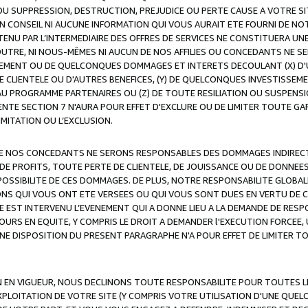
OU SUPPRESSION, DESTRUCTION, PREJUDICE OU PERTE CAUSE A VOTRE SI
 CONSEIL NI AUCUNE INFORMATION QUI VOUS AURAIT ETE FOURNI DE N
ENU PAR L’INTERMEDIAIRE DES OFFRES DE SERVICES NE CONSTITUERA U
OUTRE, NI NOUS-MÊMES NI AUCUN DE NOS AFFILIES OU CONCEDANTS NE
MENT OU DE QUELCONQUES DOMMAGES ET INTERETS DECOULANT (X) D'
DE CLIENTELE OU D'AUTRES BENEFICES, (Y) DE QUELCONQUES INVESTISS
 AU PROGRAMME PARTENAIRES OU (Z) DE TOUTE RESILIATION OU SUSPENS
ENTE SECTION 7 N'AURA POUR EFFET D'EXCLURE OU DE LIMITER TOUTE G
IMITATION OU L’EXCLUSION.
 DE NOS CONCEDANTS NE SERONS RESPONSABLES DES DOMMAGES INDIRECTS
DE PROFITS, TOUTE PERTE DE CLIENTELE, DE JOUISSANCE OU DE DONNEE
POSSIBILITE DE CES DOMMAGES. DE PLUS, NOTRE RESPONSABILITE GLOBA
ONS QUI VOUS ONT ETE VERSEES OU QUI VOUS SONT DUES EN VERTU DE
 EST INTERVENU L’EVENEMENT QUI A DONNE LIEU A LA DEMANDE DE RESP
OURS EN EQUITE, Y COMPRIS LE DROIT A DEMANDER l'EXECUTION FORCEE
UNE DISPOSITION DU PRESENT PARAGRAPHE N'A POUR EFFET DE LIMITER T
ON EN VIGUEUR, NOUS DECLINONS TOUTE RESPONSABILITE POUR TOUTES 
’EXPLOITATION DE VOTRE SITE (Y COMPRIS VOTRE UTILISATION D'UNE QUE