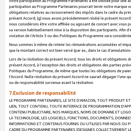
votre participation au Programme Partenaires a été utilisée pour une ac
participation au Programme Partenaires pourrait ternir notre marque ou
obligations relatives au recouvrement des impôts dans le cadre du prése
présent Accord; (g) nous avons précédemment résilié le présent Accord
nous considérons être votre affiliée ou agissant de concert avec vous 
sa version habituellement mise à la disposition des participants. Afin d’é
violation de l’Article 5 ou des Politiques du Programme sera considéré
Nous sommes à même de retenir les rémunérations accumulées et impayée
que le montant correct est bien versé (par ex., dans le cas d’annulations
Lors de la résiliation du présent Accord, tous les droits et obligations 
présent Accord, à l’exception des droits et obligations des parties prévus
Politiques du Programme, de même que toutes les obligations de paiement
l’Accord. Nulle résiliation du présent Accord ne saurait dégager l'une 
ou de responsabilité survenue avant la résiliation.
7.Exclusion de responsabilité
LE PROGRAMME PARTENAIRES, LE SITE D’AMAZON, TOUT PRODUIT ET 
LIEN, TOUT CONTENU, TOUTE INTERFACE DE PROGRAMMATION D'APP
CONTENU PUBLICITAIRE, NOS MARQUES, NOMS DE DOMAINE ET LOGOS
LA TECHNOLOGIE, LES LOGICIELS, FONCTIONS, DOCUMENTS, DONNEES
INFORMATIONS ET CONTENUS FOURNIS OU UTILISES PAR NOUS OU P
CADRE DU PROGRAMME PARTENAIRES (DESIGNES COLLECTIVEMENT LE