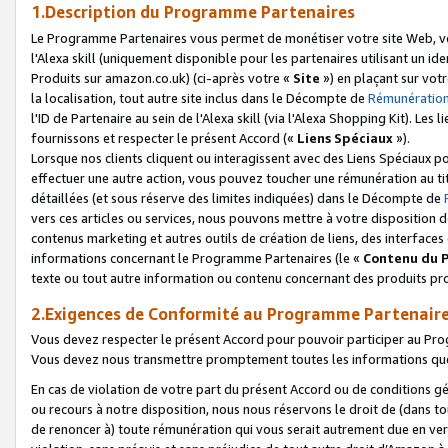
1.Description du Programme Partenaires
Le Programme Partenaires vous permet de monétiser votre site Web, vos 
l'Alexa skill (uniquement disponible pour les partenaires utilisant un 
Produits sur amazon.co.uk) (ci-après votre «
Site
») en plaçant sur votr
la localisation, tout autre site inclus dans le Décompte de
Rémunération
l'ID de Partenaire au sein de l'Alexa skill (via l'Alexa Shopping Kit). Le
fournissons et respecter le présent Accord («
Liens Spéciaux
»).
Lorsque nos clients cliquent ou interagissent avec des Liens Spéciaux p
effectuer une autre action, vous pouvez toucher une rémunération au ti
détaillées (et sous réserve des limites indiquées) dans le Décompte de
vers ces articles ou services, nous pouvons mettre à votre disposition d
contenus marketing et autres outils de création de liens, des interfaces
informations concernant le Programme Partenaires (le «
Contenu du 
texte ou tout autre information ou contenu concernant des produits prop
2.Exigences de Conformité au Programme Partenair
Vous devez respecter le présent Accord pour pouvoir participer au Pr
Vous devez nous transmettre promptement toutes les informations que
En cas de violation de votre part du présent Accord ou de conditions g
ou recours à notre disposition, nous nous réservons le droit de (dans 
de renoncer à) toute rémunération qui vous serait autrement due en ver