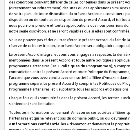
des conditions pouvant différer de celles contenues dans le présent Ac
(directement ou indirectement) des sites ou des applications similaires o
de votre part, de toute disposition du présent Accord ne constituera pa
disposition ou de toute autre disposition du présent Accord, et (d) tou
nous pourrions prendre et toutes approbations que nous pourrions donn
notre seule discrétion, et ne seront valables que si elles sont confirmée
Vous ne pouvez pas céder ou transférer le présent Accord, du fait de la 
réserve de cette restriction, le présent Accord sera obligatoire, opposab
Le présent Accord intègre, et vous vous engagez à respecter, la dernière 
mentionnées dans le présent Accord et toute autre politique s’appliqua
programme Partenaires (les «
Politiques du Programme
»), y compri
contradiction entre le présent Accord et toute Politique du Programme, 
l’accord que vous avez conclu avec une société affiliée d’Amazon dans 
programme séparé. Le présent Accord (y compris les Politiques du Progr
Programme Partenaires, et il supplante tous les accords et discussions 
Chaque fois qu’ils sont utilisés dans le présent Accord, les termes « in
s'entendent sans limitation.
Toutes les informations concernant Amazon ou ses sociétés affiliées 
Partenaires et qui ne relèvent pas du domaine public, ou qui devraient
«
Informations confidentielles
» d’Amazon et demeurent la propriété 
mesure où leur utilisation est raisonnablement nécessaire pour l'appli