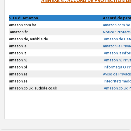
ANNEXE 4 : ACCORD DE PROTECTION 
Site d’ Amazon
Accord de pro
amazon.com.be
amazon.com.be 
amazon.fr
Notice : Protect
amazon.de, audible.de
Amazon.de Date
amazon.ie
amazon.ie Priva
amazon.it
Amazon.it Infor
amazon.nl
Amazon.nl Priva
amazon.pl
Informacja O P
amazon.es
Aviso de Privac
amazon.se
Integritetsmed
amazon.co.uk, audible.co.uk
Amazon.co.uk Pr