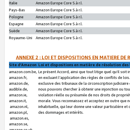
Italie
Amazon Europe Core S.à r.l.
Pays-Bas
Amazon Europe Core S.à r.l.
Pologne
Amazon Europe Core S.à r.l.
Espagne
Amazon Europe Core S.à r.l.
Suède
Amazon Europe Core S.à r.l.
Royaume-Uni
Amazon Europe Core S.à r.l.
ANNEXE 2 : LOI ET DISPOSITIONS EN MATIERE DE
Site d’Amazon
Loi et dispositions en matière de résolution des 
amazon.com.be,
Le présent Accord, ainsi que tout litige quel qu’il soi
amazon.fr,
en excluant l’application des règles de conflits de l
amazon.de,
exclusive des tribunaux de la circonscription judiciai
audible.de,
nous pouvons chercher à obtenir une injonction ou tou
amazon.ie,
violation réelle ou présumée de nos droits de proprié
amazon.it,
morale. Vous reconnaissez et acceptez en outre que n
amazon.nl,
inhabituelle, qui leur donne une valeur particulière 
amazon.pl,
des dommages et intérêts.
amazon.es,
amazon.se,
amazon.co.uk,