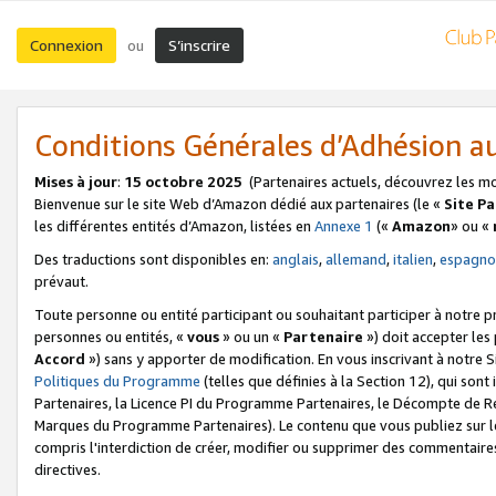
Connexion
S’inscrire
ou
Conditions Générales d’Adhésion 
Mises à jour
:
15 octobre 2025
(Partenaires actuels, découvrez les m
Bienvenue sur le site Web d’Amazon dédié aux partenaires (le «
Site P
les différentes entités d’Amazon, listées en
Annexe 1
(«
Amazon
» ou «
Des traductions sont disponibles en:
anglais
,
allemand
,
italien
,
espagno
prévaut.
Toute personne ou entité participant ou souhaitant participer à notre 
personnes ou entités, «
vous
» ou un «
Partenaire
») doit accepter le
Accord
») sans y apporter de modification. En vous inscrivant à notre Si
Politiques du Programme
(telles que définies à la Section 12), qui so
Partenaires, la Licence PI du Programme Partenaires, le Décompte de 
Marques du Programme Partenaires). Le contenu que vous publiez sur l
compris l'interdiction de créer, modifier ou supprimer des commentaires
directives.