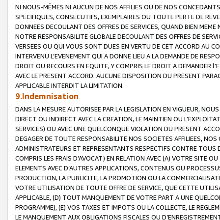
NI NOUS-MÊMES NI AUCUN DE NOS AFFILIES OU DE NOS CONCEDANT
SPECIFIQUES, CONSECUTIFS, EXEMPLAIRES OU TOUTE PERTE DE REVE
DONNEES DECOULANT DES OFFRES DE SERVICES, QUAND BIEN MEME N
NOTRE RESPONSABILITE GLOBALE DECOULANT DES OFFRES DE SERVI
VERSEES OU QUI VOUS SONT DUES EN VERTU DE CET ACCORD AU CO
INTERVENU L’EVENEMENT QUI A DONNE LIEU A LA DEMANDE DE RESP
DROIT OU RECOURS EN EQUITE, Y COMPRIS LE DROIT A DEMANDER l'
AVEC LE PRESENT ACCORD. AUCUNE DISPOSITION DU PRESENT PARAG
APPLICABLE INTERDIT LA LIMITATION.
9.Indemnisation
DANS LA MESURE AUTORISEE PAR LA LEGISLATION EN VIGUEUR, NO
DIRECT OU INDIRECT AVEC LA CREATION, LE MAINTIEN OU L’EXPLOIT
SERVICES) OU AVEC UNE QUELCONQUE VIOLATION DU PRESENT ACCO
DEGAGER DE TOUTE RESPONSABILITE NOS SOCIETES AFFILIEES, NOS 
ADMINISTRATEURS ET REPRESENTANTS RESPECTIFS CONTRE TOUS D
COMPRIS LES FRAIS D’AVOCAT) EN RELATION AVEC (A) VOTRE SITE O
ELEMENTS AVEC D’AUTRES APPLICATIONS, CONTENUS OU PROCESSUS, (
PRODUCTION, LA PUBLICITE, LA PROMOTION OU LA COMMERCIALISAT
VOTRE UTILISATION DE TOUTE OFFRE DE SERVICE, QUE CETTE UTILI
APPLICABLE, (D) TOUT MANQUEMENT DE VOTRE PART A UNE QUELCO
PROGRAMME), (E) VOS TAXES ET IMPOTS OU LA COLLECTE, LE REGLE
LE MANQUEMENT AUX OBLIGATIONS FISCALES OU D’ENREGISTREMENT 