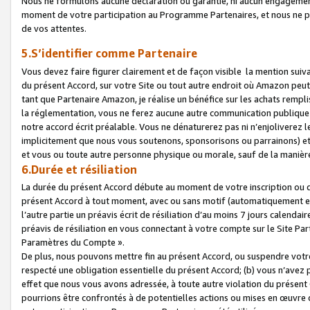
Nous ne formulons aucune déclaration ou garantie, ni aucun engagemen
moment de votre participation au Programme Partenaires, et nous ne p
de vos attentes.
5.S’identifier comme Partenaire
Vous devez faire figurer clairement et de façon visible la mention sui
du présent Accord, sur votre Site ou tout autre endroit où Amazon peut vo
tant que Partenaire Amazon, je réalise un bénéfice sur les achats remplis
la réglementation, vous ne ferez aucune autre communication publique
notre accord écrit préalable. Vous ne dénaturerez pas ni n’enjoliverez 
implicitement que nous vous soutenons, sponsorisons ou parrainons) et v
et vous ou toute autre personne physique ou morale, sauf de la manièr
6.Durée et résiliation
La durée du présent Accord débute au moment de votre inscription ou de
présent Accord à tout moment, avec ou sans motif (automatiquement et sa
l’autre partie un préavis écrit de résiliation d’au moins 7 jours calenda
préavis de résiliation en vous connectant à votre compte sur le Site Par
Paramètres du Compte ».
De plus, nous pouvons mettre fin au présent Accord, ou suspendre votre 
respecté une obligation essentielle du présent Accord; (b) vous n’avez p
effet que nous vous avons adressée, à toute autre violation du présen
pourrions être confrontés à de potentielles actions ou mises en œuvre 