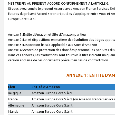
METTRE FIN AU PRESENT ACCORD CONFORMEMENT A L’ARTICLE 6.
Si vous avez conclu le présent Accord avec Amazon France Services SAS 
futures du présent Accord seront réputées s’appliquer entre vous et 
Europe Core S.à r.l.
Annexe 1 :Entité d’Amazon et Site d’Amazon par lieu
Annexe 2 :Loi et dispositions en matière de résolution des litiges appli
Annexe 3 :Disposition fiscale applicable aux Sites d’Amazon
Annexe 4 :Accord de protection des données personnelles par Sites d
Dans ces annexes, les traductions sont fournies à titre indicatif uniquem
version anglaise de ces documents prévaut en cas de contradiction.
ANNEXE 1 : ENTITE D’A
Lieu
Entité d’Amazon
Belgique
Amazon Europe Core S.à r.l.
France
Amazon Europe Core S.à r.l.(ou Amazon France Services 
Allemagne
Amazon Europe Core S.à r.l.
Irlande
Amazon Europe Core S.à r.l.