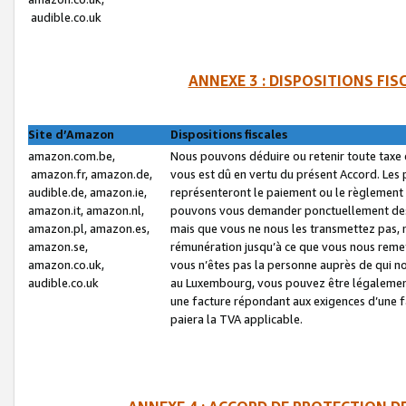
audible.co.uk
ANNEXE 3 : DISPOSITIONS FI
Site d’Amazon
Dispositions fiscales
amazon.com.be,
Nous pouvons déduire ou retenir toute taxe 
amazon.fr, amazon.de,
vous est dû en vertu du présent Accord. Les 
audible.de, amazon.ie,
représenteront le paiement ou le règlement 
amazon.it, amazon.nl,
pouvons vous demander ponctuellement des r
amazon.pl, amazon.es,
mais que vous ne nous les transmettez pas, n
amazon.se,
rémunération jusqu’à ce que vous nous reme
amazon.co.uk,
vous n’êtes pas la personne auprès de qui no
audible.co.uk
au Luxembourg, vous pouvez être légalement 
une facture répondant aux exigences d’une 
paiera la TVA applicable.