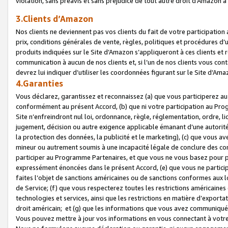
violation, sans préavis et sans préjudice de tout autre droit d’Amazo
3.Clients d’Amazon
Nos clients ne deviennent pas vos clients du fait de votre participati
prix, conditions générales de vente, règles, politiques et procédures d’u
produits indiquées sur le Site d’Amazon s’appliqueront à ces clients et
communication à aucun de nos clients et, si l’un de nos clients vous co
devrez lui indiquer d’utiliser les coordonnées figurant sur le Site d’Ama
4.Garanties
Vous déclarez, garantissez et reconnaissez (a) que vous participerez a
conformément au présent Accord, (b) que ni votre participation au Prog
Site n’enfreindront nul loi, ordonnance, règle, réglementation, ordre, li
jugement, décision ou autre exigence applicable émanant d’une autori
la protection des données, la publicité et le marketing), (c) que vous 
mineur ou autrement soumis à une incapacité légale de conclure des con
participer au Programme Partenaires, et que vous ne vous basez pour pr
expressément énoncées dans le présent Accord, (e) que vous ne particip
faites l’objet de sanctions américaines ou de sanctions conformes aux 
de Service; (f) que vous respecterez toutes les restrictions américaines
technologies et services, ainsi que les restrictions en matière d’exporta
droit américain; et (g) que les informations que vous avez communiqué
Vous pouvez mettre à jour vos informations en vous connectant à votre