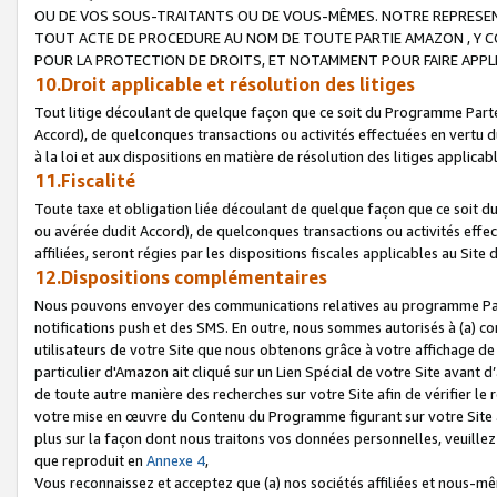
OU DE VOS SOUS-TRAITANTS OU DE VOUS-MÊMES. NOTRE REPRES
TOUT ACTE DE PROCEDURE AU NOM DE TOUTE PARTIE AMAZON , Y CO
POUR LA PROTECTION DE DROITS, ET NOTAMMENT POUR FAIRE APPL
10.Droit applicable et résolution des litiges
Tout litige découlant de quelque façon que ce soit du Programme Parte
Accord), de quelconques transactions ou activités effectuées en vertu d
à la loi et aux dispositions en matière de résolution des litiges applic
11.Fiscalité
Toute taxe et obligation liée découlant de quelque façon que ce soit 
ou avérée dudit Accord), de quelconques transactions ou activités effe
affiliées, seront régies par les dispositions fiscales applicables au Si
12.Dispositions complémentaires
Nous pouvons envoyer des communications relatives au programme Parten
notifications push et des SMS. En outre, nous sommes autorisés à (a) cont
utilisateurs de votre Site que nous obtenons grâce à votre affichage de
particulier d'Amazon ait cliqué sur un Lien Spécial de votre Site avant d
de toute autre manière des recherches sur votre Site afin de vérifier le re
votre mise en œuvre du Contenu du Programme figurant sur votre Site à
plus sur la façon dont nous traitons vos données personnelles, veuille
que reproduit en
Annexe 4
,
Vous reconnaissez et acceptez que (a) nos sociétés affiliées et nous-m