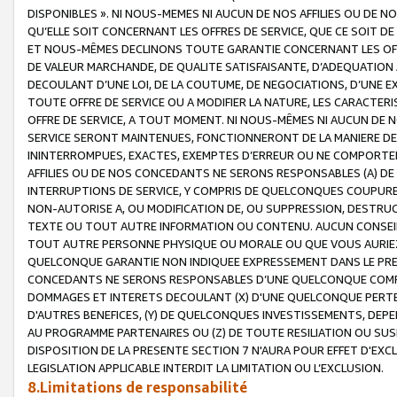
DISPONIBLES ». NI NOUS-MEMES NI AUCUN DE NOS AFFILIES OU D
QU’ELLE SOIT CONCERNANT LES OFFRES DE SERVICE, QUE CE SOIT DE
ET NOUS-MÊMES DECLINONS TOUTE GARANTIE CONCERNANT LES OFFRE
DE VALEUR MARCHANDE, DE QUALITE SATISFAISANTE, D’ADEQUATION
DECOULANT D’UNE LOI, DE LA COUTUME, DE NEGOCIATIONS, D’UNE
TOUTE OFFRE DE SERVICE OU A MODIFIER LA NATURE, LES CARACTERI
OFFRE DE SERVICE, A TOUT MOMENT. NI NOUS-MÊMES NI AUCUN DE 
SERVICE SERONT MAINTENUES, FONCTIONNERONT DE LA MANIERE DECR
ININTERROMPUES, EXACTES, EXEMPTES D’ERREUR OU NE COMPORT
AFFILIES OU DE NOS CONCEDANTS NE SERONS RESPONSABLES (A) DE
INTERRUPTIONS DE SERVICE, Y COMPRIS DE QUELCONQUES COUPURE
NON-AUTORISE A, OU MODIFICATION DE, OU SUPPRESSION, DESTRUC
TEXTE OU TOUT AUTRE INFORMATION OU CONTENU. AUCUN CONSEIL 
TOUT AUTRE PERSONNE PHYSIQUE OU MORALE OU QUE VOUS AURIEZ 
QUELCONQUE GARANTIE NON INDIQUEE EXPRESSEMENT DANS LE PRES
CONCEDANTS NE SERONS RESPONSABLES D’UNE QUELCONQUE COM
DOMMAGES ET INTERETS DECOULANT (X) D'UNE QUELCONQUE PERTE D
D'AUTRES BENEFICES, (Y) DE QUELCONQUES INVESTISSEMENTS, DEP
AU PROGRAMME PARTENAIRES OU (Z) DE TOUTE RESILIATION OU SU
DISPOSITION DE LA PRESENTE SECTION 7 N'AURA POUR EFFET D'EXC
LEGISLATION APPLICABLE INTERDIT LA LIMITATION OU L’EXCLUSION.
8.Limitations de responsabilité