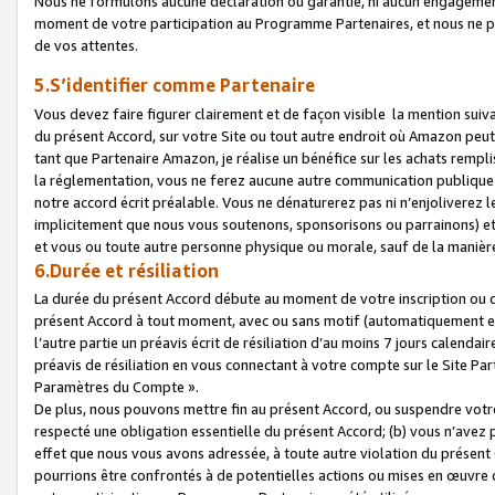
Nous ne formulons aucune déclaration ou garantie, ni aucun engagemen
moment de votre participation au Programme Partenaires, et nous ne p
de vos attentes.
5.S’identifier comme Partenaire
Vous devez faire figurer clairement et de façon visible la mention sui
du présent Accord, sur votre Site ou tout autre endroit où Amazon peut vo
tant que Partenaire Amazon, je réalise un bénéfice sur les achats remplis
la réglementation, vous ne ferez aucune autre communication publique
notre accord écrit préalable. Vous ne dénaturerez pas ni n’enjoliverez 
implicitement que nous vous soutenons, sponsorisons ou parrainons) et v
et vous ou toute autre personne physique ou morale, sauf de la manièr
6.Durée et résiliation
La durée du présent Accord débute au moment de votre inscription ou de
présent Accord à tout moment, avec ou sans motif (automatiquement et sa
l’autre partie un préavis écrit de résiliation d’au moins 7 jours calenda
préavis de résiliation en vous connectant à votre compte sur le Site Par
Paramètres du Compte ».
De plus, nous pouvons mettre fin au présent Accord, ou suspendre votre 
respecté une obligation essentielle du présent Accord; (b) vous n’avez p
effet que nous vous avons adressée, à toute autre violation du présen
pourrions être confrontés à de potentielles actions ou mises en œuvre 