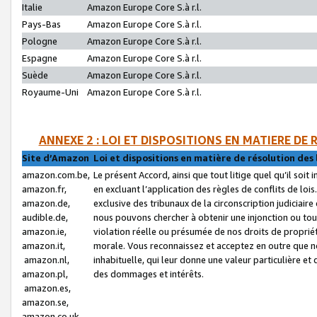
Italie
Amazon Europe Core S.à r.l.
Pays-Bas
Amazon Europe Core S.à r.l.
Pologne
Amazon Europe Core S.à r.l.
Espagne
Amazon Europe Core S.à r.l.
Suède
Amazon Europe Core S.à r.l.
Royaume-Uni
Amazon Europe Core S.à r.l.
ANNEXE 2 : LOI ET DISPOSITIONS EN MATIERE DE
Site d’Amazon
Loi et dispositions en matière de résolution des 
amazon.com.be,
Le présent Accord, ainsi que tout litige quel qu’il soi
amazon.fr,
en excluant l’application des règles de conflits de l
amazon.de,
exclusive des tribunaux de la circonscription judiciai
audible.de,
nous pouvons chercher à obtenir une injonction ou tou
amazon.ie,
violation réelle ou présumée de nos droits de proprié
amazon.it,
morale. Vous reconnaissez et acceptez en outre que n
amazon.nl,
inhabituelle, qui leur donne une valeur particulière 
amazon.pl,
des dommages et intérêts.
amazon.es,
amazon.se,
amazon.co.uk,