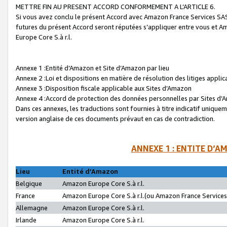
METTRE FIN AU PRESENT ACCORD CONFORMEMENT A L’ARTICLE 6.
Si vous avez conclu le présent Accord avec Amazon France Services SAS 
futures du présent Accord seront réputées s’appliquer entre vous et 
Europe Core S.à r.l.
Annexe 1 :Entité d’Amazon et Site d’Amazon par lieu
Annexe 2 :Loi et dispositions en matière de résolution des litiges appli
Annexe 3 :Disposition fiscale applicable aux Sites d’Amazon
Annexe 4 :Accord de protection des données personnelles par Sites d
Dans ces annexes, les traductions sont fournies à titre indicatif uniquem
version anglaise de ces documents prévaut en cas de contradiction.
ANNEXE 1 : ENTITE D’A
Lieu
Entité d’Amazon
Belgique
Amazon Europe Core S.à r.l.
France
Amazon Europe Core S.à r.l.(ou Amazon France Services 
Allemagne
Amazon Europe Core S.à r.l.
Irlande
Amazon Europe Core S.à r.l.