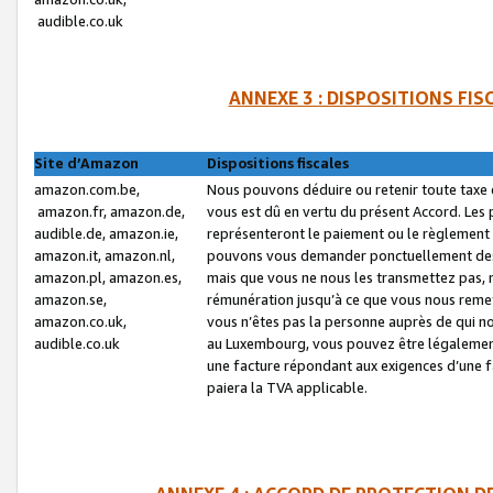
audible.co.uk
ANNEXE 3 : DISPOSITIONS FI
Site d’Amazon
Dispositions fiscales
amazon.com.be,
Nous pouvons déduire ou retenir toute taxe 
amazon.fr, amazon.de,
vous est dû en vertu du présent Accord. Les 
audible.de, amazon.ie,
représenteront le paiement ou le règlement 
amazon.it, amazon.nl,
pouvons vous demander ponctuellement des r
amazon.pl, amazon.es,
mais que vous ne nous les transmettez pas, n
amazon.se,
rémunération jusqu’à ce que vous nous reme
amazon.co.uk,
vous n’êtes pas la personne auprès de qui no
audible.co.uk
au Luxembourg, vous pouvez être légalement 
une facture répondant aux exigences d’une 
paiera la TVA applicable.