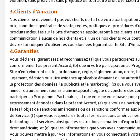
violation, sans préavis et sans préjudice de tout autre droit d’Amazo
3.Clients d’Amazon
Nos clients ne deviennent pas vos clients du fait de votre participati
prix, conditions générales de vente, règles, politiques et procédures d’u
produits indiquées sur le Site d’Amazon s’appliqueront à ces clients et
communication à aucun de nos clients et, si l’un de nos clients vous co
devrez lui indiquer d’utiliser les coordonnées figurant sur le Site d’Ama
4.Garanties
Vous déclarez, garantissez et reconnaissez (a) que vous participerez a
conformément au présent Accord, (b) que ni votre participation au Prog
Site n’enfreindront nul loi, ordonnance, règle, réglementation, ordre, li
jugement, décision ou autre exigence applicable émanant d’une autori
la protection des données, la publicité et le marketing), (c) que vous 
mineur ou autrement soumis à une incapacité légale de conclure des con
participer au Programme Partenaires, et que vous ne vous basez pour pr
expressément énoncées dans le présent Accord, (e) que vous ne particip
faites l’objet de sanctions américaines ou de sanctions conformes aux 
de Service; (f) que vous respecterez toutes les restrictions américaines
technologies et services, ainsi que les restrictions en matière d’exporta
droit américain; et (g) que les informations que vous avez communiqué
Vous pouvez mettre à jour vos informations en vous connectant à votre