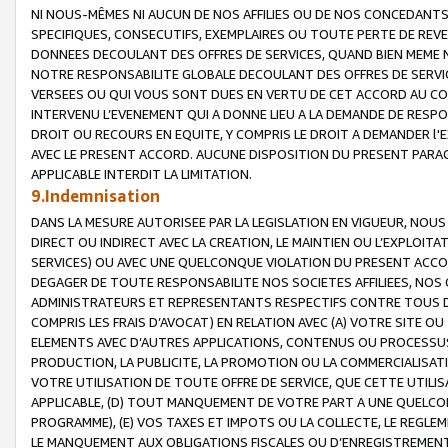
NI NOUS-MÊMES NI AUCUN DE NOS AFFILIES OU DE NOS CONCEDANT
SPECIFIQUES, CONSECUTIFS, EXEMPLAIRES OU TOUTE PERTE DE REVE
DONNEES DECOULANT DES OFFRES DE SERVICES, QUAND BIEN MEME N
NOTRE RESPONSABILITE GLOBALE DECOULANT DES OFFRES DE SERVI
VERSEES OU QUI VOUS SONT DUES EN VERTU DE CET ACCORD AU CO
INTERVENU L’EVENEMENT QUI A DONNE LIEU A LA DEMANDE DE RESP
DROIT OU RECOURS EN EQUITE, Y COMPRIS LE DROIT A DEMANDER l'
AVEC LE PRESENT ACCORD. AUCUNE DISPOSITION DU PRESENT PARAG
APPLICABLE INTERDIT LA LIMITATION.
9.Indemnisation
DANS LA MESURE AUTORISEE PAR LA LEGISLATION EN VIGUEUR, NO
DIRECT OU INDIRECT AVEC LA CREATION, LE MAINTIEN OU L’EXPLOIT
SERVICES) OU AVEC UNE QUELCONQUE VIOLATION DU PRESENT ACCO
DEGAGER DE TOUTE RESPONSABILITE NOS SOCIETES AFFILIEES, NOS 
ADMINISTRATEURS ET REPRESENTANTS RESPECTIFS CONTRE TOUS D
COMPRIS LES FRAIS D’AVOCAT) EN RELATION AVEC (A) VOTRE SITE O
ELEMENTS AVEC D’AUTRES APPLICATIONS, CONTENUS OU PROCESSUS, (
PRODUCTION, LA PUBLICITE, LA PROMOTION OU LA COMMERCIALISAT
VOTRE UTILISATION DE TOUTE OFFRE DE SERVICE, QUE CETTE UTILI
APPLICABLE, (D) TOUT MANQUEMENT DE VOTRE PART A UNE QUELCO
PROGRAMME), (E) VOS TAXES ET IMPOTS OU LA COLLECTE, LE REGLE
LE MANQUEMENT AUX OBLIGATIONS FISCALES OU D’ENREGISTREMENT 