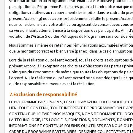
votre participation au Programme Partenaires a été utilisée pour une ac
participation au Programme Partenaires pourrait ternir notre marque ou
obligations relatives au recouvrement des impôts dans le cadre du prése
présent Accord; (g) nous avons précédemment résilié le présent Accord
nous considérons être votre affiliée ou agissant de concert avec vous 
sa version habituellement mise à la disposition des participants. Afin d’é
violation de l’Article 5 ou des Politiques du Programme sera considéré
Nous sommes à même de retenir les rémunérations accumulées et impayée
que le montant correct est bien versé (par ex., dans le cas d’annulations
Lors de la résiliation du présent Accord, tous les droits et obligations 
présent Accord, à l’exception des droits et obligations des parties prévus
Politiques du Programme, de même que toutes les obligations de paiement
l’Accord. Nulle résiliation du présent Accord ne saurait dégager l'une 
ou de responsabilité survenue avant la résiliation.
7.Exclusion de responsabilité
LE PROGRAMME PARTENAIRES, LE SITE D’AMAZON, TOUT PRODUIT ET 
LIEN, TOUT CONTENU, TOUTE INTERFACE DE PROGRAMMATION D'APP
CONTENU PUBLICITAIRE, NOS MARQUES, NOMS DE DOMAINE ET LOGOS
LA TECHNOLOGIE, LES LOGICIELS, FONCTIONS, DOCUMENTS, DONNEES
INFORMATIONS ET CONTENUS FOURNIS OU UTILISES PAR NOUS OU P
CADRE DU PROGRAMME PARTENAIRES (DESIGNES COLLECTIVEMENT LE