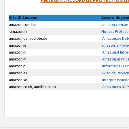
ANNEXE 4 : ACCORD DE PROTECTION 
Site d’ Amazon
Accord de pro
amazon.com.be
amazon.com.be 
amazon.fr
Notice : Protect
amazon.de, audible.de
Amazon.de Date
amazon.ie
amazon.ie Priva
amazon.it
Amazon.it Infor
amazon.nl
Amazon.nl Priva
amazon.pl
Informacja O P
amazon.es
Aviso de Privac
amazon.se
Integritetsmed
amazon.co.uk, audible.co.uk
Amazon.co.uk Pr