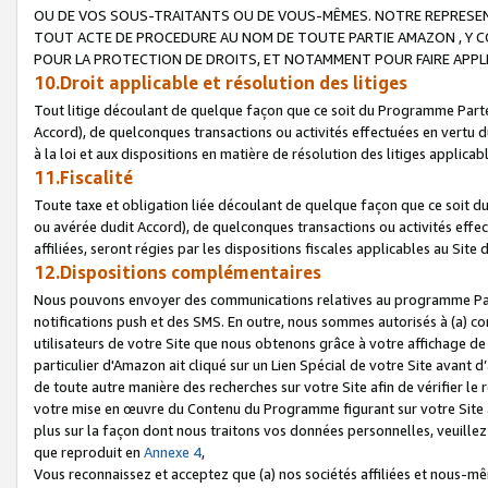
OU DE VOS SOUS-TRAITANTS OU DE VOUS-MÊMES. NOTRE REPRES
TOUT ACTE DE PROCEDURE AU NOM DE TOUTE PARTIE AMAZON , Y CO
POUR LA PROTECTION DE DROITS, ET NOTAMMENT POUR FAIRE APPL
10.Droit applicable et résolution des litiges
Tout litige découlant de quelque façon que ce soit du Programme Parte
Accord), de quelconques transactions ou activités effectuées en vertu d
à la loi et aux dispositions en matière de résolution des litiges applic
11.Fiscalité
Toute taxe et obligation liée découlant de quelque façon que ce soit 
ou avérée dudit Accord), de quelconques transactions ou activités effe
affiliées, seront régies par les dispositions fiscales applicables au Si
12.Dispositions complémentaires
Nous pouvons envoyer des communications relatives au programme Parten
notifications push et des SMS. En outre, nous sommes autorisés à (a) cont
utilisateurs de votre Site que nous obtenons grâce à votre affichage de
particulier d'Amazon ait cliqué sur un Lien Spécial de votre Site avant d
de toute autre manière des recherches sur votre Site afin de vérifier le re
votre mise en œuvre du Contenu du Programme figurant sur votre Site à
plus sur la façon dont nous traitons vos données personnelles, veuille
que reproduit en
Annexe 4
,
Vous reconnaissez et acceptez que (a) nos sociétés affiliées et nous-m