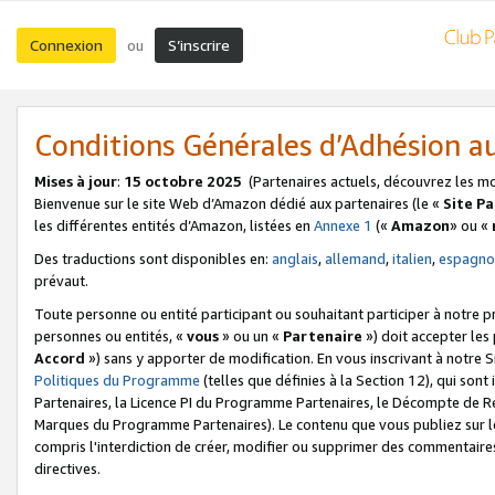
Connexion
S’inscrire
ou
Conditions Générales d’Adhésion 
Mises à jour
:
15 octobre 2025
(Partenaires actuels, découvrez les m
Bienvenue sur le site Web d’Amazon dédié aux partenaires (le «
Site P
les différentes entités d’Amazon, listées en
Annexe 1
(«
Amazon
» ou «
Des traductions sont disponibles en:
anglais
,
allemand
,
italien
,
espagno
prévaut.
Toute personne ou entité participant ou souhaitant participer à notre 
personnes ou entités, «
vous
» ou un «
Partenaire
») doit accepter le
Accord
») sans y apporter de modification. En vous inscrivant à notre Si
Politiques du Programme
(telles que définies à la Section 12), qui so
Partenaires, la Licence PI du Programme Partenaires, le Décompte de 
Marques du Programme Partenaires). Le contenu que vous publiez sur l
compris l'interdiction de créer, modifier ou supprimer des commentaires
directives.