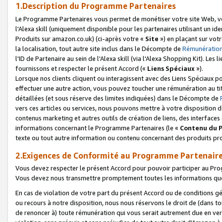
1.Description du Programme Partenaires
Le Programme Partenaires vous permet de monétiser votre site Web, vos 
l'Alexa skill (uniquement disponible pour les partenaires utilisant un 
Produits sur amazon.co.uk) (ci-après votre «
Site
») en plaçant sur votr
la localisation, tout autre site inclus dans le Décompte de
Rémunération
l'ID de Partenaire au sein de l'Alexa skill (via l'Alexa Shopping Kit). Le
fournissons et respecter le présent Accord («
Liens Spéciaux
»).
Lorsque nos clients cliquent ou interagissent avec des Liens Spéciaux p
effectuer une autre action, vous pouvez toucher une rémunération au ti
détaillées (et sous réserve des limites indiquées) dans le Décompte de
vers ces articles ou services, nous pouvons mettre à votre disposition d
contenus marketing et autres outils de création de liens, des interfaces
informations concernant le Programme Partenaires (le «
Contenu du 
texte ou tout autre information ou contenu concernant des produits prop
2.Exigences de Conformité au Programme Partenair
Vous devez respecter le présent Accord pour pouvoir participer au Pr
Vous devez nous transmettre promptement toutes les informations que
En cas de violation de votre part du présent Accord ou de conditions g
ou recours à notre disposition, nous nous réservons le droit de (dans 
de renoncer à) toute rémunération qui vous serait autrement due en ver