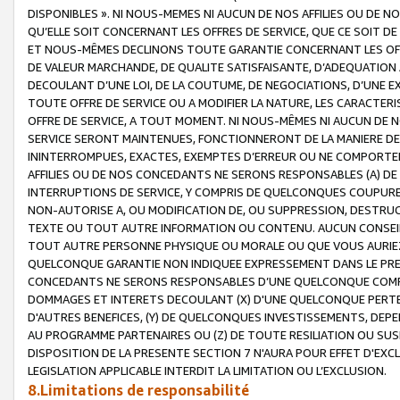
DISPONIBLES ». NI NOUS-MEMES NI AUCUN DE NOS AFFILIES OU D
QU’ELLE SOIT CONCERNANT LES OFFRES DE SERVICE, QUE CE SOIT DE
ET NOUS-MÊMES DECLINONS TOUTE GARANTIE CONCERNANT LES OFFRE
DE VALEUR MARCHANDE, DE QUALITE SATISFAISANTE, D’ADEQUATION
DECOULANT D’UNE LOI, DE LA COUTUME, DE NEGOCIATIONS, D’UNE
TOUTE OFFRE DE SERVICE OU A MODIFIER LA NATURE, LES CARACTERI
OFFRE DE SERVICE, A TOUT MOMENT. NI NOUS-MÊMES NI AUCUN DE 
SERVICE SERONT MAINTENUES, FONCTIONNERONT DE LA MANIERE DECR
ININTERROMPUES, EXACTES, EXEMPTES D’ERREUR OU NE COMPORT
AFFILIES OU DE NOS CONCEDANTS NE SERONS RESPONSABLES (A) DE
INTERRUPTIONS DE SERVICE, Y COMPRIS DE QUELCONQUES COUPURE
NON-AUTORISE A, OU MODIFICATION DE, OU SUPPRESSION, DESTRUC
TEXTE OU TOUT AUTRE INFORMATION OU CONTENU. AUCUN CONSEIL 
TOUT AUTRE PERSONNE PHYSIQUE OU MORALE OU QUE VOUS AURIEZ 
QUELCONQUE GARANTIE NON INDIQUEE EXPRESSEMENT DANS LE PRES
CONCEDANTS NE SERONS RESPONSABLES D’UNE QUELCONQUE COM
DOMMAGES ET INTERETS DECOULANT (X) D'UNE QUELCONQUE PERTE D
D'AUTRES BENEFICES, (Y) DE QUELCONQUES INVESTISSEMENTS, DEP
AU PROGRAMME PARTENAIRES OU (Z) DE TOUTE RESILIATION OU SU
DISPOSITION DE LA PRESENTE SECTION 7 N'AURA POUR EFFET D'EXC
LEGISLATION APPLICABLE INTERDIT LA LIMITATION OU L’EXCLUSION.
8.Limitations de responsabilité