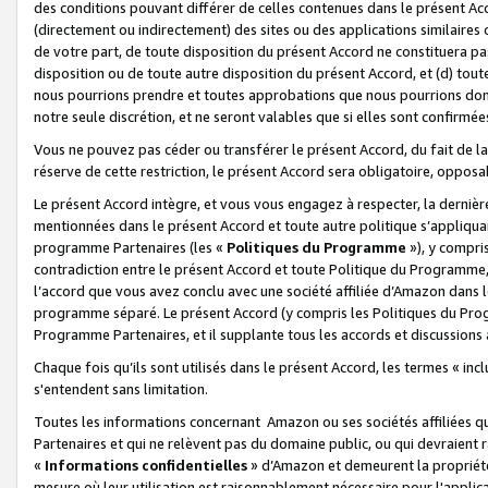
des conditions pouvant différer de celles contenues dans le présent Ac
(directement ou indirectement) des sites ou des applications similaires o
de votre part, de toute disposition du présent Accord ne constituera pa
disposition ou de toute autre disposition du présent Accord, et (d) tou
nous pourrions prendre et toutes approbations que nous pourrions donn
notre seule discrétion, et ne seront valables que si elles sont confirmée
Vous ne pouvez pas céder ou transférer le présent Accord, du fait de la 
réserve de cette restriction, le présent Accord sera obligatoire, opposab
Le présent Accord intègre, et vous vous engagez à respecter, la dernière 
mentionnées dans le présent Accord et toute autre politique s’appliqua
programme Partenaires (les «
Politiques du Programme
»), y compri
contradiction entre le présent Accord et toute Politique du Programme, 
l’accord que vous avez conclu avec une société affiliée d’Amazon dans 
programme séparé. Le présent Accord (y compris les Politiques du Progr
Programme Partenaires, et il supplante tous les accords et discussions 
Chaque fois qu’ils sont utilisés dans le présent Accord, les termes « in
s'entendent sans limitation.
Toutes les informations concernant Amazon ou ses sociétés affiliées 
Partenaires et qui ne relèvent pas du domaine public, ou qui devraient
«
Informations confidentielles
» d’Amazon et demeurent la propriété 
mesure où leur utilisation est raisonnablement nécessaire pour l'appli