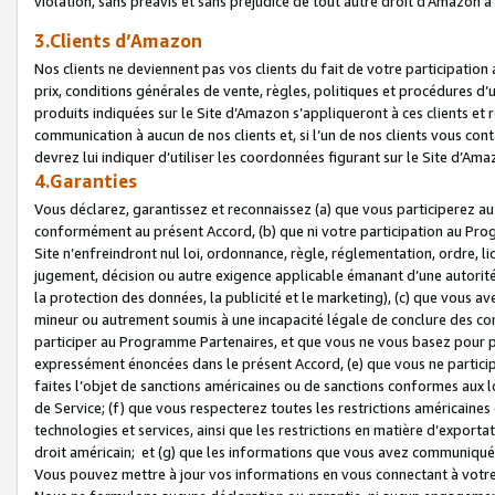
violation, sans préavis et sans préjudice de tout autre droit d’Amazo
3.Clients d’Amazon
Nos clients ne deviennent pas vos clients du fait de votre participati
prix, conditions générales de vente, règles, politiques et procédures d’u
produits indiquées sur le Site d’Amazon s’appliqueront à ces clients et
communication à aucun de nos clients et, si l’un de nos clients vous co
devrez lui indiquer d’utiliser les coordonnées figurant sur le Site d’Ama
4.Garanties
Vous déclarez, garantissez et reconnaissez (a) que vous participerez a
conformément au présent Accord, (b) que ni votre participation au Prog
Site n’enfreindront nul loi, ordonnance, règle, réglementation, ordre, li
jugement, décision ou autre exigence applicable émanant d’une autori
la protection des données, la publicité et le marketing), (c) que vous 
mineur ou autrement soumis à une incapacité légale de conclure des con
participer au Programme Partenaires, et que vous ne vous basez pour pr
expressément énoncées dans le présent Accord, (e) que vous ne particip
faites l’objet de sanctions américaines ou de sanctions conformes aux 
de Service; (f) que vous respecterez toutes les restrictions américaines
technologies et services, ainsi que les restrictions en matière d’exporta
droit américain; et (g) que les informations que vous avez communiqué
Vous pouvez mettre à jour vos informations en vous connectant à votre