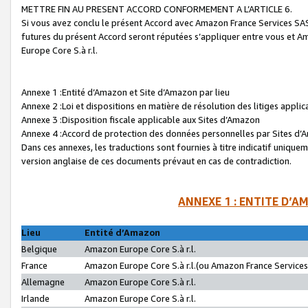
METTRE FIN AU PRESENT ACCORD CONFORMEMENT A L’ARTICLE 6.
Si vous avez conclu le présent Accord avec Amazon France Services SAS 
futures du présent Accord seront réputées s’appliquer entre vous et 
Europe Core S.à r.l.
Annexe 1 :Entité d’Amazon et Site d’Amazon par lieu
Annexe 2 :Loi et dispositions en matière de résolution des litiges appli
Annexe 3 :Disposition fiscale applicable aux Sites d’Amazon
Annexe 4 :Accord de protection des données personnelles par Sites d
Dans ces annexes, les traductions sont fournies à titre indicatif uniquem
version anglaise de ces documents prévaut en cas de contradiction.
ANNEXE 1 : ENTITE D’A
Lieu
Entité d’Amazon
Belgique
Amazon Europe Core S.à r.l.
France
Amazon Europe Core S.à r.l.(ou Amazon France Services 
Allemagne
Amazon Europe Core S.à r.l.
Irlande
Amazon Europe Core S.à r.l.