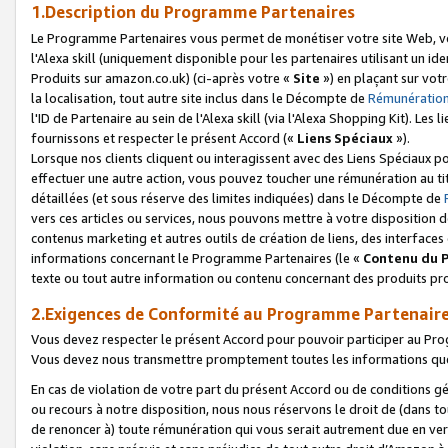
1.Description du Programme Partenaires
Le Programme Partenaires vous permet de monétiser votre site Web, vos 
l'Alexa skill (uniquement disponible pour les partenaires utilisant un 
Produits sur amazon.co.uk) (ci-après votre «
Site
») en plaçant sur votr
la localisation, tout autre site inclus dans le Décompte de
Rémunération
l'ID de Partenaire au sein de l'Alexa skill (via l'Alexa Shopping Kit). Le
fournissons et respecter le présent Accord («
Liens Spéciaux
»).
Lorsque nos clients cliquent ou interagissent avec des Liens Spéciaux p
effectuer une autre action, vous pouvez toucher une rémunération au ti
détaillées (et sous réserve des limites indiquées) dans le Décompte de
vers ces articles ou services, nous pouvons mettre à votre disposition d
contenus marketing et autres outils de création de liens, des interfaces
informations concernant le Programme Partenaires (le «
Contenu du 
texte ou tout autre information ou contenu concernant des produits prop
2.Exigences de Conformité au Programme Partenair
Vous devez respecter le présent Accord pour pouvoir participer au Pr
Vous devez nous transmettre promptement toutes les informations que
En cas de violation de votre part du présent Accord ou de conditions g
ou recours à notre disposition, nous nous réservons le droit de (dans 
de renoncer à) toute rémunération qui vous serait autrement due en ver