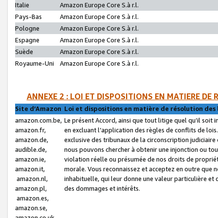
Italie
Amazon Europe Core S.à r.l.
Pays-Bas
Amazon Europe Core S.à r.l.
Pologne
Amazon Europe Core S.à r.l.
Espagne
Amazon Europe Core S.à r.l.
Suède
Amazon Europe Core S.à r.l.
Royaume-Uni
Amazon Europe Core S.à r.l.
ANNEXE 2 : LOI ET DISPOSITIONS EN MATIERE DE
Site d’Amazon
Loi et dispositions en matière de résolution des 
amazon.com.be,
Le présent Accord, ainsi que tout litige quel qu’il soi
amazon.fr,
en excluant l’application des règles de conflits de l
amazon.de,
exclusive des tribunaux de la circonscription judiciai
audible.de,
nous pouvons chercher à obtenir une injonction ou tou
amazon.ie,
violation réelle ou présumée de nos droits de proprié
amazon.it,
morale. Vous reconnaissez et acceptez en outre que n
amazon.nl,
inhabituelle, qui leur donne une valeur particulière 
amazon.pl,
des dommages et intérêts.
amazon.es,
amazon.se,
amazon.co.uk,