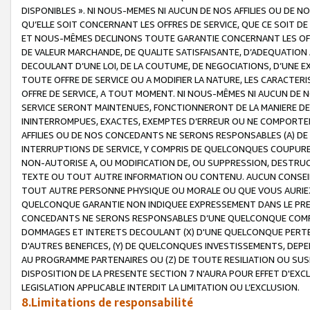
DISPONIBLES ». NI NOUS-MEMES NI AUCUN DE NOS AFFILIES OU D
QU’ELLE SOIT CONCERNANT LES OFFRES DE SERVICE, QUE CE SOIT DE
ET NOUS-MÊMES DECLINONS TOUTE GARANTIE CONCERNANT LES OFFRE
DE VALEUR MARCHANDE, DE QUALITE SATISFAISANTE, D’ADEQUATION
DECOULANT D’UNE LOI, DE LA COUTUME, DE NEGOCIATIONS, D’UNE
TOUTE OFFRE DE SERVICE OU A MODIFIER LA NATURE, LES CARACTERI
OFFRE DE SERVICE, A TOUT MOMENT. NI NOUS-MÊMES NI AUCUN DE 
SERVICE SERONT MAINTENUES, FONCTIONNERONT DE LA MANIERE DECR
ININTERROMPUES, EXACTES, EXEMPTES D’ERREUR OU NE COMPORT
AFFILIES OU DE NOS CONCEDANTS NE SERONS RESPONSABLES (A) DE
INTERRUPTIONS DE SERVICE, Y COMPRIS DE QUELCONQUES COUPURE
NON-AUTORISE A, OU MODIFICATION DE, OU SUPPRESSION, DESTRUC
TEXTE OU TOUT AUTRE INFORMATION OU CONTENU. AUCUN CONSEIL 
TOUT AUTRE PERSONNE PHYSIQUE OU MORALE OU QUE VOUS AURIEZ 
QUELCONQUE GARANTIE NON INDIQUEE EXPRESSEMENT DANS LE PRES
CONCEDANTS NE SERONS RESPONSABLES D’UNE QUELCONQUE COM
DOMMAGES ET INTERETS DECOULANT (X) D'UNE QUELCONQUE PERTE D
D'AUTRES BENEFICES, (Y) DE QUELCONQUES INVESTISSEMENTS, DEP
AU PROGRAMME PARTENAIRES OU (Z) DE TOUTE RESILIATION OU SU
DISPOSITION DE LA PRESENTE SECTION 7 N'AURA POUR EFFET D'EXC
LEGISLATION APPLICABLE INTERDIT LA LIMITATION OU L’EXCLUSION.
8.Limitations de responsabilité