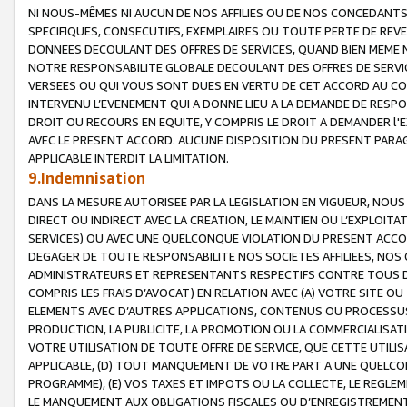
NI NOUS-MÊMES NI AUCUN DE NOS AFFILIES OU DE NOS CONCEDANT
SPECIFIQUES, CONSECUTIFS, EXEMPLAIRES OU TOUTE PERTE DE REVE
DONNEES DECOULANT DES OFFRES DE SERVICES, QUAND BIEN MEME N
NOTRE RESPONSABILITE GLOBALE DECOULANT DES OFFRES DE SERVI
VERSEES OU QUI VOUS SONT DUES EN VERTU DE CET ACCORD AU CO
INTERVENU L’EVENEMENT QUI A DONNE LIEU A LA DEMANDE DE RESP
DROIT OU RECOURS EN EQUITE, Y COMPRIS LE DROIT A DEMANDER l'
AVEC LE PRESENT ACCORD. AUCUNE DISPOSITION DU PRESENT PARAG
APPLICABLE INTERDIT LA LIMITATION.
9.Indemnisation
DANS LA MESURE AUTORISEE PAR LA LEGISLATION EN VIGUEUR, NO
DIRECT OU INDIRECT AVEC LA CREATION, LE MAINTIEN OU L’EXPLOIT
SERVICES) OU AVEC UNE QUELCONQUE VIOLATION DU PRESENT ACCO
DEGAGER DE TOUTE RESPONSABILITE NOS SOCIETES AFFILIEES, NOS 
ADMINISTRATEURS ET REPRESENTANTS RESPECTIFS CONTRE TOUS D
COMPRIS LES FRAIS D’AVOCAT) EN RELATION AVEC (A) VOTRE SITE O
ELEMENTS AVEC D’AUTRES APPLICATIONS, CONTENUS OU PROCESSUS, (
PRODUCTION, LA PUBLICITE, LA PROMOTION OU LA COMMERCIALISAT
VOTRE UTILISATION DE TOUTE OFFRE DE SERVICE, QUE CETTE UTILI
APPLICABLE, (D) TOUT MANQUEMENT DE VOTRE PART A UNE QUELCO
PROGRAMME), (E) VOS TAXES ET IMPOTS OU LA COLLECTE, LE REGLE
LE MANQUEMENT AUX OBLIGATIONS FISCALES OU D’ENREGISTREMENT 