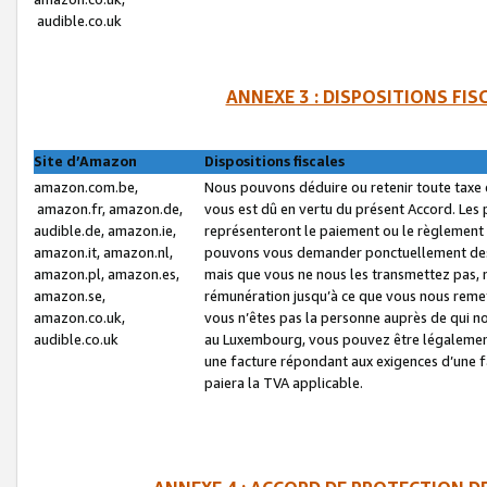
audible.co.uk
ANNEXE 3 : DISPOSITIONS FI
Site d’Amazon
Dispositions fiscales
amazon.com.be,
Nous pouvons déduire ou retenir toute taxe 
amazon.fr, amazon.de,
vous est dû en vertu du présent Accord. Les 
audible.de, amazon.ie,
représenteront le paiement ou le règlement 
amazon.it, amazon.nl,
pouvons vous demander ponctuellement des r
amazon.pl, amazon.es,
mais que vous ne nous les transmettez pas, n
amazon.se,
rémunération jusqu’à ce que vous nous reme
amazon.co.uk,
vous n’êtes pas la personne auprès de qui no
audible.co.uk
au Luxembourg, vous pouvez être légalement 
une facture répondant aux exigences d’une 
paiera la TVA applicable.