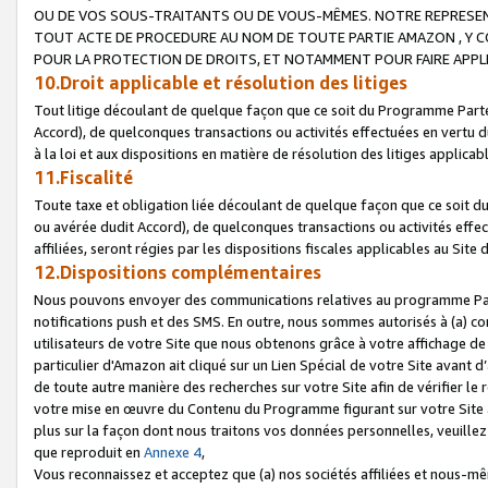
OU DE VOS SOUS-TRAITANTS OU DE VOUS-MÊMES. NOTRE REPRES
TOUT ACTE DE PROCEDURE AU NOM DE TOUTE PARTIE AMAZON , Y CO
POUR LA PROTECTION DE DROITS, ET NOTAMMENT POUR FAIRE APPL
10.Droit applicable et résolution des litiges
Tout litige découlant de quelque façon que ce soit du Programme Parte
Accord), de quelconques transactions ou activités effectuées en vertu d
à la loi et aux dispositions en matière de résolution des litiges applic
11.Fiscalité
Toute taxe et obligation liée découlant de quelque façon que ce soit 
ou avérée dudit Accord), de quelconques transactions ou activités effe
affiliées, seront régies par les dispositions fiscales applicables au Si
12.Dispositions complémentaires
Nous pouvons envoyer des communications relatives au programme Parten
notifications push et des SMS. En outre, nous sommes autorisés à (a) cont
utilisateurs de votre Site que nous obtenons grâce à votre affichage de
particulier d'Amazon ait cliqué sur un Lien Spécial de votre Site avant d
de toute autre manière des recherches sur votre Site afin de vérifier le re
votre mise en œuvre du Contenu du Programme figurant sur votre Site à
plus sur la façon dont nous traitons vos données personnelles, veuille
que reproduit en
Annexe 4
,
Vous reconnaissez et acceptez que (a) nos sociétés affiliées et nous-m