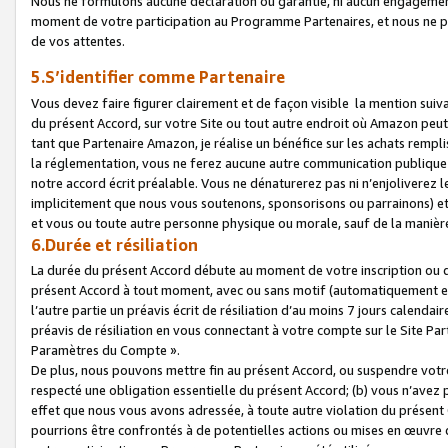
Nous ne formulons aucune déclaration ou garantie, ni aucun engagemen
moment de votre participation au Programme Partenaires, et nous ne p
de vos attentes.
5.S’identifier comme Partenaire
Vous devez faire figurer clairement et de façon visible la mention sui
du présent Accord, sur votre Site ou tout autre endroit où Amazon peut vo
tant que Partenaire Amazon, je réalise un bénéfice sur les achats remplis
la réglementation, vous ne ferez aucune autre communication publique
notre accord écrit préalable. Vous ne dénaturerez pas ni n’enjoliverez 
implicitement que nous vous soutenons, sponsorisons ou parrainons) et v
et vous ou toute autre personne physique ou morale, sauf de la manièr
6.Durée et résiliation
La durée du présent Accord débute au moment de votre inscription ou de
présent Accord à tout moment, avec ou sans motif (automatiquement et sa
l’autre partie un préavis écrit de résiliation d’au moins 7 jours calenda
préavis de résiliation en vous connectant à votre compte sur le Site Par
Paramètres du Compte ».
De plus, nous pouvons mettre fin au présent Accord, ou suspendre votre 
respecté une obligation essentielle du présent Accord; (b) vous n’avez p
effet que nous vous avons adressée, à toute autre violation du présen
pourrions être confrontés à de potentielles actions ou mises en œuvre 