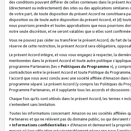
des conditions pouvant différer de celles contenues dans le présent Ac
(directement ou indirectement) des sites ou des applications similaires o
de votre part, de toute disposition du présent Accord ne constituera pa
disposition ou de toute autre disposition du présent Accord, et (d) tou
nous pourrions prendre et toutes approbations que nous pourrions donn
notre seule discrétion, et ne seront valables que si elles sont confirmée
Vous ne pouvez pas céder ou transférer le présent Accord, du fait de la 
réserve de cette restriction, le présent Accord sera obligatoire, opposab
Le présent Accord intègre, et vous vous engagez à respecter, la dernière 
mentionnées dans le présent Accord et toute autre politique s’appliqua
programme Partenaires (les «
Politiques du Programme
»), y compri
contradiction entre le présent Accord et toute Politique du Programme, 
l’accord que vous avez conclu avec une société affiliée d’Amazon dans 
programme séparé. Le présent Accord (y compris les Politiques du Progr
Programme Partenaires, et il supplante tous les accords et discussions 
Chaque fois qu’ils sont utilisés dans le présent Accord, les termes « in
s'entendent sans limitation.
Toutes les informations concernant Amazon ou ses sociétés affiliées 
Partenaires et qui ne relèvent pas du domaine public, ou qui devraient
«
Informations confidentielles
» d’Amazon et demeurent la propriété 
mesure où leur utilisation est raisonnablement nécessaire pour l'appli