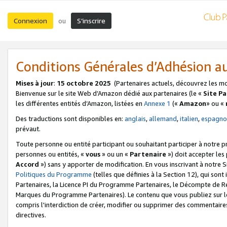
Connexion
S’inscrire
ou
Conditions Générales d’Adhésion 
Mises à jour
:
15 octobre 2025
(Partenaires actuels, découvrez les m
Bienvenue sur le site Web d’Amazon dédié aux partenaires (le «
Site P
les différentes entités d’Amazon, listées en
Annexe 1
(«
Amazon
» ou «
Des traductions sont disponibles en:
anglais
,
allemand
,
italien
,
espagno
prévaut.
Toute personne ou entité participant ou souhaitant participer à notre 
personnes ou entités, «
vous
» ou un «
Partenaire
») doit accepter le
Accord
») sans y apporter de modification. En vous inscrivant à notre Si
Politiques du Programme
(telles que définies à la Section 12), qui so
Partenaires, la Licence PI du Programme Partenaires, le Décompte de 
Marques du Programme Partenaires). Le contenu que vous publiez sur l
compris l'interdiction de créer, modifier ou supprimer des commentaires
directives.