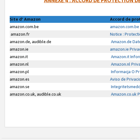
ANNEXE 4 : ACCORD DE PROTECTION 
Site d’ Amazon
Accord de pro
amazon.com.be
amazon.com.be 
amazon.fr
Notice : Protect
amazon.de, audible.de
Amazon.de Date
amazon.ie
amazon.ie Priva
amazon.it
Amazon.it Infor
amazon.nl
Amazon.nl Priva
amazon.pl
Informacja O P
amazon.es
Aviso de Privac
amazon.se
Integritetsmed
amazon.co.uk, audible.co.uk
Amazon.co.uk Pr