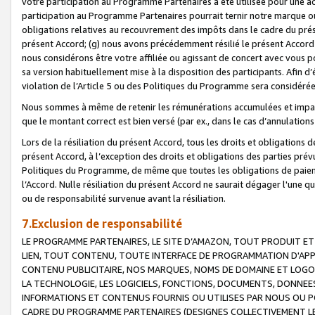
votre participation au Programme Partenaires a été utilisée pour une ac
participation au Programme Partenaires pourrait ternir notre marque ou
obligations relatives au recouvrement des impôts dans le cadre du prése
présent Accord; (g) nous avons précédemment résilié le présent Accord
nous considérons être votre affiliée ou agissant de concert avec vous 
sa version habituellement mise à la disposition des participants. Afin d’é
violation de l’Article 5 ou des Politiques du Programme sera considéré
Nous sommes à même de retenir les rémunérations accumulées et impayée
que le montant correct est bien versé (par ex., dans le cas d’annulations
Lors de la résiliation du présent Accord, tous les droits et obligations 
présent Accord, à l’exception des droits et obligations des parties prévus
Politiques du Programme, de même que toutes les obligations de paiement
l’Accord. Nulle résiliation du présent Accord ne saurait dégager l'une 
ou de responsabilité survenue avant la résiliation.
7.Exclusion de responsabilité
LE PROGRAMME PARTENAIRES, LE SITE D’AMAZON, TOUT PRODUIT ET 
LIEN, TOUT CONTENU, TOUTE INTERFACE DE PROGRAMMATION D'APP
CONTENU PUBLICITAIRE, NOS MARQUES, NOMS DE DOMAINE ET LOGOS
LA TECHNOLOGIE, LES LOGICIELS, FONCTIONS, DOCUMENTS, DONNEES
INFORMATIONS ET CONTENUS FOURNIS OU UTILISES PAR NOUS OU P
CADRE DU PROGRAMME PARTENAIRES (DESIGNES COLLECTIVEMENT LE