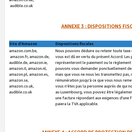
audible.co.uk
ANNEXE 3 : DISPOSITIONS FI
Site d’Amazon
Dispositions fiscales
amazon.com.be,
Nous pouvons déduire ou retenir toute taxe 
amazon.fr, amazon.de,
vous est dû en vertu du présent Accord. Les 
audible.de, amazon.ie,
représenteront le paiement ou le règlement 
amazon.it, amazon.nl,
pouvons vous demander ponctuellement des r
amazon.pl, amazon.es,
mais que vous ne nous les transmettez pas, n
amazon.se,
rémunération jusqu’à ce que vous nous reme
amazon.co.uk,
vous n’êtes pas la personne auprès de qui no
audible.co.uk
au Luxembourg, vous pouvez être légalement 
une facture répondant aux exigences d’une 
paiera la TVA applicable.