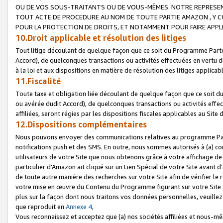
OU DE VOS SOUS-TRAITANTS OU DE VOUS-MÊMES. NOTRE REPRES
TOUT ACTE DE PROCEDURE AU NOM DE TOUTE PARTIE AMAZON , Y CO
POUR LA PROTECTION DE DROITS, ET NOTAMMENT POUR FAIRE APPL
10.Droit applicable et résolution des litiges
Tout litige découlant de quelque façon que ce soit du Programme Parte
Accord), de quelconques transactions ou activités effectuées en vertu d
à la loi et aux dispositions en matière de résolution des litiges applic
11.Fiscalité
Toute taxe et obligation liée découlant de quelque façon que ce soit 
ou avérée dudit Accord), de quelconques transactions ou activités effe
affiliées, seront régies par les dispositions fiscales applicables au Si
12.Dispositions complémentaires
Nous pouvons envoyer des communications relatives au programme Parten
notifications push et des SMS. En outre, nous sommes autorisés à (a) cont
utilisateurs de votre Site que nous obtenons grâce à votre affichage de
particulier d'Amazon ait cliqué sur un Lien Spécial de votre Site avant d
de toute autre manière des recherches sur votre Site afin de vérifier le re
votre mise en œuvre du Contenu du Programme figurant sur votre Site à
plus sur la façon dont nous traitons vos données personnelles, veuille
que reproduit en
Annexe 4
,
Vous reconnaissez et acceptez que (a) nos sociétés affiliées et nous-m