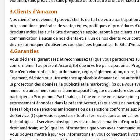
violation, sans préavis et sans préjudice de tout autre droit d’Amazo
3.Clients d’Amazon
Nos clients ne deviennent pas vos clients du fait de votre participati
prix, conditions générales de vente, règles, politiques et procédures d’u
produits indiquées sur le Site d’Amazon s’appliqueront à ces clients et
communication à aucun de nos clients et, si l’un de nos clients vous co
devrez lui indiquer d’utiliser les coordonnées figurant sur le Site d’Ama
4.Garanties
Vous déclarez, garantissez et reconnaissez (a) que vous participerez a
conformément au présent Accord, (b) que ni votre participation au Prog
Site n’enfreindront nul loi, ordonnance, règle, réglementation, ordre, li
jugement, décision ou autre exigence applicable émanant d’une autori
la protection des données, la publicité et le marketing), (c) que vous 
mineur ou autrement soumis à une incapacité légale de conclure des con
participer au Programme Partenaires, et que vous ne vous basez pour pr
expressément énoncées dans le présent Accord, (e) que vous ne particip
faites l’objet de sanctions américaines ou de sanctions conformes aux 
de Service; (f) que vous respecterez toutes les restrictions américaines
technologies et services, ainsi que les restrictions en matière d’exporta
droit américain; et (g) que les informations que vous avez communiqué
Vous pouvez mettre à jour vos informations en vous connectant à votre