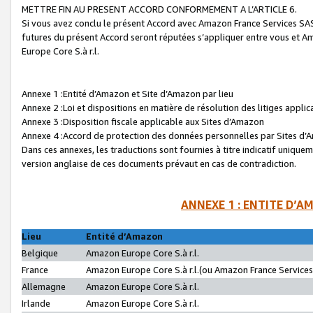
METTRE FIN AU PRESENT ACCORD CONFORMEMENT A L’ARTICLE 6.
Si vous avez conclu le présent Accord avec Amazon France Services SAS 
futures du présent Accord seront réputées s’appliquer entre vous et 
Europe Core S.à r.l.
Annexe 1 :Entité d’Amazon et Site d’Amazon par lieu
Annexe 2 :Loi et dispositions en matière de résolution des litiges appli
Annexe 3 :Disposition fiscale applicable aux Sites d’Amazon
Annexe 4 :Accord de protection des données personnelles par Sites d
Dans ces annexes, les traductions sont fournies à titre indicatif uniquem
version anglaise de ces documents prévaut en cas de contradiction.
ANNEXE 1 : ENTITE D’A
Lieu
Entité d’Amazon
Belgique
Amazon Europe Core S.à r.l.
France
Amazon Europe Core S.à r.l.(ou Amazon France Services 
Allemagne
Amazon Europe Core S.à r.l.
Irlande
Amazon Europe Core S.à r.l.