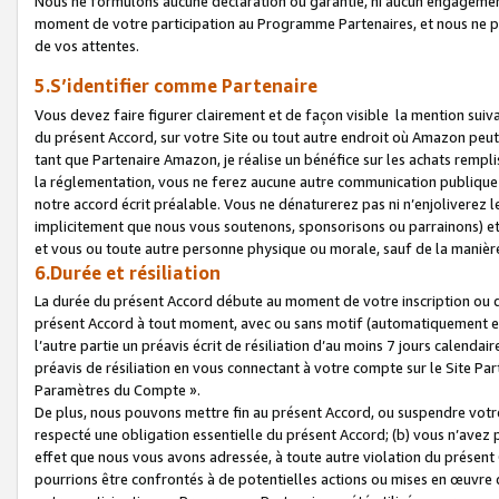
Nous ne formulons aucune déclaration ou garantie, ni aucun engagemen
moment de votre participation au Programme Partenaires, et nous ne p
de vos attentes.
5.S’identifier comme Partenaire
Vous devez faire figurer clairement et de façon visible la mention sui
du présent Accord, sur votre Site ou tout autre endroit où Amazon peut vo
tant que Partenaire Amazon, je réalise un bénéfice sur les achats remplis
la réglementation, vous ne ferez aucune autre communication publique
notre accord écrit préalable. Vous ne dénaturerez pas ni n’enjoliverez 
implicitement que nous vous soutenons, sponsorisons ou parrainons) et v
et vous ou toute autre personne physique ou morale, sauf de la manièr
6.Durée et résiliation
La durée du présent Accord débute au moment de votre inscription ou de
présent Accord à tout moment, avec ou sans motif (automatiquement et sa
l’autre partie un préavis écrit de résiliation d’au moins 7 jours calenda
préavis de résiliation en vous connectant à votre compte sur le Site Par
Paramètres du Compte ».
De plus, nous pouvons mettre fin au présent Accord, ou suspendre votre 
respecté une obligation essentielle du présent Accord; (b) vous n’avez p
effet que nous vous avons adressée, à toute autre violation du présen
pourrions être confrontés à de potentielles actions ou mises en œuvre 