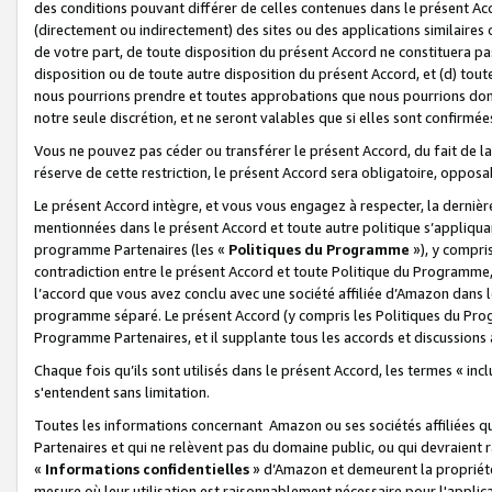
des conditions pouvant différer de celles contenues dans le présent Ac
(directement ou indirectement) des sites ou des applications similaires o
de votre part, de toute disposition du présent Accord ne constituera pa
disposition ou de toute autre disposition du présent Accord, et (d) tou
nous pourrions prendre et toutes approbations que nous pourrions donn
notre seule discrétion, et ne seront valables que si elles sont confirmée
Vous ne pouvez pas céder ou transférer le présent Accord, du fait de la 
réserve de cette restriction, le présent Accord sera obligatoire, opposab
Le présent Accord intègre, et vous vous engagez à respecter, la dernière 
mentionnées dans le présent Accord et toute autre politique s’appliqua
programme Partenaires (les «
Politiques du Programme
»), y compri
contradiction entre le présent Accord et toute Politique du Programme, 
l’accord que vous avez conclu avec une société affiliée d’Amazon dans 
programme séparé. Le présent Accord (y compris les Politiques du Progr
Programme Partenaires, et il supplante tous les accords et discussions 
Chaque fois qu’ils sont utilisés dans le présent Accord, les termes « in
s'entendent sans limitation.
Toutes les informations concernant Amazon ou ses sociétés affiliées 
Partenaires et qui ne relèvent pas du domaine public, ou qui devraient
«
Informations confidentielles
» d’Amazon et demeurent la propriété 
mesure où leur utilisation est raisonnablement nécessaire pour l'appli