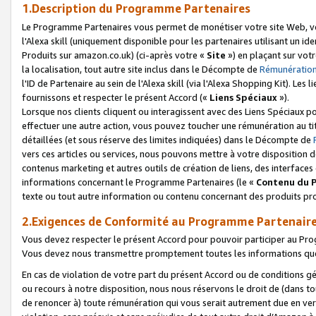
1.Description du Programme Partenaires
Le Programme Partenaires vous permet de monétiser votre site Web, vos 
l'Alexa skill (uniquement disponible pour les partenaires utilisant un 
Produits sur amazon.co.uk) (ci-après votre «
Site
») en plaçant sur votr
la localisation, tout autre site inclus dans le Décompte de
Rémunération
l'ID de Partenaire au sein de l'Alexa skill (via l'Alexa Shopping Kit). Le
fournissons et respecter le présent Accord («
Liens Spéciaux
»).
Lorsque nos clients cliquent ou interagissent avec des Liens Spéciaux p
effectuer une autre action, vous pouvez toucher une rémunération au ti
détaillées (et sous réserve des limites indiquées) dans le Décompte de
vers ces articles ou services, nous pouvons mettre à votre disposition d
contenus marketing et autres outils de création de liens, des interfaces
informations concernant le Programme Partenaires (le «
Contenu du 
texte ou tout autre information ou contenu concernant des produits prop
2.Exigences de Conformité au Programme Partenair
Vous devez respecter le présent Accord pour pouvoir participer au Pr
Vous devez nous transmettre promptement toutes les informations que
En cas de violation de votre part du présent Accord ou de conditions g
ou recours à notre disposition, nous nous réservons le droit de (dans 
de renoncer à) toute rémunération qui vous serait autrement due en ver