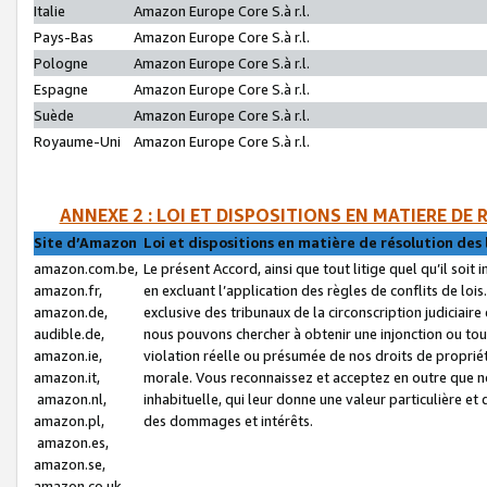
Italie
Amazon Europe Core S.à r.l.
Pays-Bas
Amazon Europe Core S.à r.l.
Pologne
Amazon Europe Core S.à r.l.
Espagne
Amazon Europe Core S.à r.l.
Suède
Amazon Europe Core S.à r.l.
Royaume-Uni
Amazon Europe Core S.à r.l.
ANNEXE 2 : LOI ET DISPOSITIONS EN MATIERE DE
Site d’Amazon
Loi et dispositions en matière de résolution des 
amazon.com.be,
Le présent Accord, ainsi que tout litige quel qu’il soi
amazon.fr,
en excluant l’application des règles de conflits de l
amazon.de,
exclusive des tribunaux de la circonscription judiciai
audible.de,
nous pouvons chercher à obtenir une injonction ou tou
amazon.ie,
violation réelle ou présumée de nos droits de proprié
amazon.it,
morale. Vous reconnaissez et acceptez en outre que n
amazon.nl,
inhabituelle, qui leur donne une valeur particulière 
amazon.pl,
des dommages et intérêts.
amazon.es,
amazon.se,
amazon.co.uk,