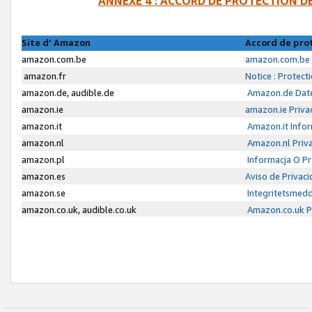
ANNEXE 4 : ACCORD DE PROTECTION 
Site d’ Amazon
Accord de pro
amazon.com.be
amazon.com.be 
amazon.fr
Notice : Protect
amazon.de, audible.de
Amazon.de Date
amazon.ie
amazon.ie Priva
amazon.it
Amazon.it Infor
amazon.nl
Amazon.nl Priva
amazon.pl
Informacja O P
amazon.es
Aviso de Privac
amazon.se
Integritetsmed
amazon.co.uk, audible.co.uk
Amazon.co.uk Pr