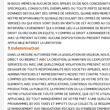
NI NOUS-MÊMES NI AUCUN DE NOS AFFILIES OU DE NOS CONCEDANT
SPECIFIQUES, CONSECUTIFS, EXEMPLAIRES OU TOUTE PERTE DE REVE
DONNEES DECOULANT DES OFFRES DE SERVICES, QUAND BIEN MEME N
NOTRE RESPONSABILITE GLOBALE DECOULANT DES OFFRES DE SERVI
VERSEES OU QUI VOUS SONT DUES EN VERTU DE CET ACCORD AU CO
INTERVENU L’EVENEMENT QUI A DONNE LIEU A LA DEMANDE DE RESP
DROIT OU RECOURS EN EQUITE, Y COMPRIS LE DROIT A DEMANDER l'
AVEC LE PRESENT ACCORD. AUCUNE DISPOSITION DU PRESENT PARAG
APPLICABLE INTERDIT LA LIMITATION.
9.Indemnisation
DANS LA MESURE AUTORISEE PAR LA LEGISLATION EN VIGUEUR, NO
DIRECT OU INDIRECT AVEC LA CREATION, LE MAINTIEN OU L’EXPLOIT
SERVICES) OU AVEC UNE QUELCONQUE VIOLATION DU PRESENT ACCO
DEGAGER DE TOUTE RESPONSABILITE NOS SOCIETES AFFILIEES, NOS 
ADMINISTRATEURS ET REPRESENTANTS RESPECTIFS CONTRE TOUS D
COMPRIS LES FRAIS D’AVOCAT) EN RELATION AVEC (A) VOTRE SITE O
ELEMENTS AVEC D’AUTRES APPLICATIONS, CONTENUS OU PROCESSUS, (
PRODUCTION, LA PUBLICITE, LA PROMOTION OU LA COMMERCIALISAT
VOTRE UTILISATION DE TOUTE OFFRE DE SERVICE, QUE CETTE UTILI
APPLICABLE, (D) TOUT MANQUEMENT DE VOTRE PART A UNE QUELCO
PROGRAMME), (E) VOS TAXES ET IMPOTS OU LA COLLECTE, LE REGLE
LE MANQUEMENT AUX OBLIGATIONS FISCALES OU D’ENREGISTREMENT 