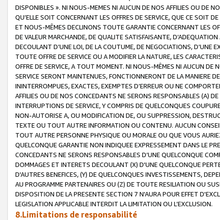
DISPONIBLES ». NI NOUS-MEMES NI AUCUN DE NOS AFFILIES OU D
QU’ELLE SOIT CONCERNANT LES OFFRES DE SERVICE, QUE CE SOIT DE
ET NOUS-MÊMES DECLINONS TOUTE GARANTIE CONCERNANT LES OFFRE
DE VALEUR MARCHANDE, DE QUALITE SATISFAISANTE, D’ADEQUATION
DECOULANT D’UNE LOI, DE LA COUTUME, DE NEGOCIATIONS, D’UNE
TOUTE OFFRE DE SERVICE OU A MODIFIER LA NATURE, LES CARACTERI
OFFRE DE SERVICE, A TOUT MOMENT. NI NOUS-MÊMES NI AUCUN DE 
SERVICE SERONT MAINTENUES, FONCTIONNERONT DE LA MANIERE DECR
ININTERROMPUES, EXACTES, EXEMPTES D’ERREUR OU NE COMPORT
AFFILIES OU DE NOS CONCEDANTS NE SERONS RESPONSABLES (A) DE
INTERRUPTIONS DE SERVICE, Y COMPRIS DE QUELCONQUES COUPURE
NON-AUTORISE A, OU MODIFICATION DE, OU SUPPRESSION, DESTRUC
TEXTE OU TOUT AUTRE INFORMATION OU CONTENU. AUCUN CONSEIL 
TOUT AUTRE PERSONNE PHYSIQUE OU MORALE OU QUE VOUS AURIEZ 
QUELCONQUE GARANTIE NON INDIQUEE EXPRESSEMENT DANS LE PRES
CONCEDANTS NE SERONS RESPONSABLES D’UNE QUELCONQUE COM
DOMMAGES ET INTERETS DECOULANT (X) D'UNE QUELCONQUE PERTE D
D'AUTRES BENEFICES, (Y) DE QUELCONQUES INVESTISSEMENTS, DEP
AU PROGRAMME PARTENAIRES OU (Z) DE TOUTE RESILIATION OU SU
DISPOSITION DE LA PRESENTE SECTION 7 N'AURA POUR EFFET D'EXC
LEGISLATION APPLICABLE INTERDIT LA LIMITATION OU L’EXCLUSION.
8.Limitations de responsabilité