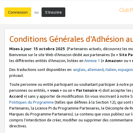
Connexion
S’inscrire
ou
Conditions Générales d’Adhésion 
Mises à jour
:
15 octobre 2025
(Partenaires actuels, découvrez les m
Bienvenue sur le site Web d’Amazon dédié aux partenaires (le «
Site P
les différentes entités d’Amazon, listées en
Annexe 1
(«
Amazon
» ou «
Des traductions sont disponibles en:
anglais
,
allemand
,
italien
,
espagno
prévaut.
Toute personne ou entité participant ou souhaitant participer à notre 
personnes ou entités, «
vous
» ou un «
Partenaire
») doit accepter le
Accord
») sans y apporter de modification. En vous inscrivant à notre Si
Politiques du Programme
(telles que définies à la Section 12), qui so
Partenaires, la Licence PI du Programme Partenaires, le Décompte de 
Marques du Programme Partenaires). Le contenu que vous publiez sur l
compris l'interdiction de créer, modifier ou supprimer des commentaires
directives.