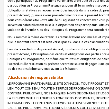
votre participation au Programme Partenaires a été utilisée pour une ac
participation au Programme Partenaires pourrait ternir notre marque ou
obligations relatives au recouvrement des impôts dans le cadre du prése
présent Accord; (g) nous avons précédemment résilié le présent Accord
nous considérons être votre affiliée ou agissant de concert avec vous 
sa version habituellement mise à la disposition des participants. Afin d’é
violation de l’Article 5 ou des Politiques du Programme sera considéré
Nous sommes à même de retenir les rémunérations accumulées et impayée
que le montant correct est bien versé (par ex., dans le cas d’annulations
Lors de la résiliation du présent Accord, tous les droits et obligations 
présent Accord, à l’exception des droits et obligations des parties prévus
Politiques du Programme, de même que toutes les obligations de paiement
l’Accord. Nulle résiliation du présent Accord ne saurait dégager l'une 
ou de responsabilité survenue avant la résiliation.
7.Exclusion de responsabilité
LE PROGRAMME PARTENAIRES, LE SITE D’AMAZON, TOUT PRODUIT ET 
LIEN, TOUT CONTENU, TOUTE INTERFACE DE PROGRAMMATION D'APP
CONTENU PUBLICITAIRE, NOS MARQUES, NOMS DE DOMAINE ET LOGOS
LA TECHNOLOGIE, LES LOGICIELS, FONCTIONS, DOCUMENTS, DONNEES
INFORMATIONS ET CONTENUS FOURNIS OU UTILISES PAR NOUS OU P
CADRE DU PROGRAMME PARTENAIRES (DESIGNES COLLECTIVEMENT LE