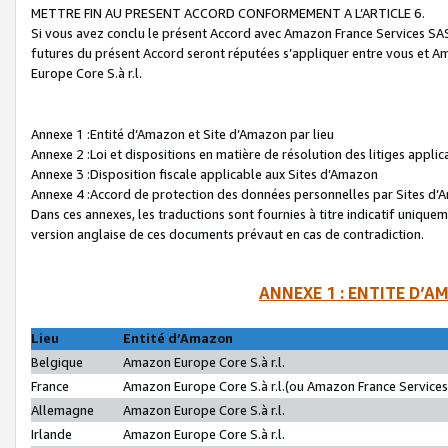
METTRE FIN AU PRESENT ACCORD CONFORMEMENT A L’ARTICLE 6.
Si vous avez conclu le présent Accord avec Amazon France Services SAS 
futures du présent Accord seront réputées s’appliquer entre vous et 
Europe Core S.à r.l.
Annexe 1 :Entité d’Amazon et Site d’Amazon par lieu
Annexe 2 :Loi et dispositions en matière de résolution des litiges appli
Annexe 3 :Disposition fiscale applicable aux Sites d’Amazon
Annexe 4 :Accord de protection des données personnelles par Sites d
Dans ces annexes, les traductions sont fournies à titre indicatif uniquem
version anglaise de ces documents prévaut en cas de contradiction.
ANNEXE 1 : ENTITE D’A
Lieu
Entité d’Amazon
Belgique
Amazon Europe Core S.à r.l.
France
Amazon Europe Core S.à r.l.(ou Amazon France Services 
Allemagne
Amazon Europe Core S.à r.l.
Irlande
Amazon Europe Core S.à r.l.