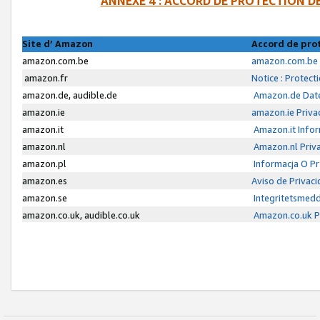
ANNEXE 4 : ACCORD DE PROTECTION 
Site d’ Amazon
Accord de pro
amazon.com.be
amazon.com.be 
amazon.fr
Notice : Protect
amazon.de, audible.de
Amazon.de Date
amazon.ie
amazon.ie Priva
amazon.it
Amazon.it Infor
amazon.nl
Amazon.nl Priva
amazon.pl
Informacja O P
amazon.es
Aviso de Privac
amazon.se
Integritetsmed
amazon.co.uk, audible.co.uk
Amazon.co.uk Pr