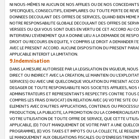
NI NOUS-MÊMES NI AUCUN DE NOS AFFILIES OU DE NOS CONCEDANT
SPECIFIQUES, CONSECUTIFS, EXEMPLAIRES OU TOUTE PERTE DE REVE
DONNEES DECOULANT DES OFFRES DE SERVICES, QUAND BIEN MEME N
NOTRE RESPONSABILITE GLOBALE DECOULANT DES OFFRES DE SERVI
VERSEES OU QUI VOUS SONT DUES EN VERTU DE CET ACCORD AU CO
INTERVENU L’EVENEMENT QUI A DONNE LIEU A LA DEMANDE DE RESP
DROIT OU RECOURS EN EQUITE, Y COMPRIS LE DROIT A DEMANDER l'
AVEC LE PRESENT ACCORD. AUCUNE DISPOSITION DU PRESENT PARAG
APPLICABLE INTERDIT LA LIMITATION.
9.Indemnisation
DANS LA MESURE AUTORISEE PAR LA LEGISLATION EN VIGUEUR, NO
DIRECT OU INDIRECT AVEC LA CREATION, LE MAINTIEN OU L’EXPLOIT
SERVICES) OU AVEC UNE QUELCONQUE VIOLATION DU PRESENT ACCO
DEGAGER DE TOUTE RESPONSABILITE NOS SOCIETES AFFILIEES, NOS 
ADMINISTRATEURS ET REPRESENTANTS RESPECTIFS CONTRE TOUS D
COMPRIS LES FRAIS D’AVOCAT) EN RELATION AVEC (A) VOTRE SITE O
ELEMENTS AVEC D’AUTRES APPLICATIONS, CONTENUS OU PROCESSUS, (
PRODUCTION, LA PUBLICITE, LA PROMOTION OU LA COMMERCIALISAT
VOTRE UTILISATION DE TOUTE OFFRE DE SERVICE, QUE CETTE UTILI
APPLICABLE, (D) TOUT MANQUEMENT DE VOTRE PART A UNE QUELCO
PROGRAMME), (E) VOS TAXES ET IMPOTS OU LA COLLECTE, LE REGLE
LE MANQUEMENT AUX OBLIGATIONS FISCALES OU D’ENREGISTREMENT 