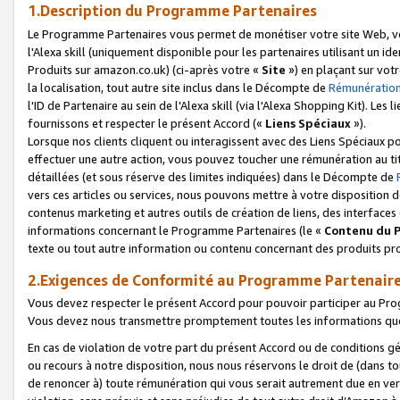
1.Description du Programme Partenaires
Le Programme Partenaires vous permet de monétiser votre site Web, vos 
l'Alexa skill (uniquement disponible pour les partenaires utilisant un 
Produits sur amazon.co.uk) (ci-après votre «
Site
») en plaçant sur votr
la localisation, tout autre site inclus dans le Décompte de
Rémunération
l'ID de Partenaire au sein de l'Alexa skill (via l'Alexa Shopping Kit). Le
fournissons et respecter le présent Accord («
Liens Spéciaux
»).
Lorsque nos clients cliquent ou interagissent avec des Liens Spéciaux p
effectuer une autre action, vous pouvez toucher une rémunération au ti
détaillées (et sous réserve des limites indiquées) dans le Décompte de
vers ces articles ou services, nous pouvons mettre à votre disposition d
contenus marketing et autres outils de création de liens, des interfaces
informations concernant le Programme Partenaires (le «
Contenu du 
texte ou tout autre information ou contenu concernant des produits prop
2.Exigences de Conformité au Programme Partenair
Vous devez respecter le présent Accord pour pouvoir participer au Pr
Vous devez nous transmettre promptement toutes les informations que
En cas de violation de votre part du présent Accord ou de conditions g
ou recours à notre disposition, nous nous réservons le droit de (dans 
de renoncer à) toute rémunération qui vous serait autrement due en ver