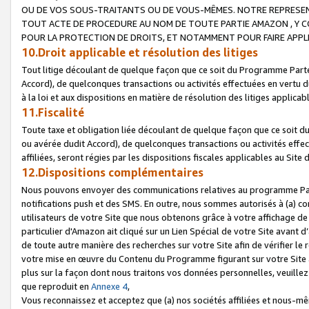
OU DE VOS SOUS-TRAITANTS OU DE VOUS-MÊMES. NOTRE REPRES
TOUT ACTE DE PROCEDURE AU NOM DE TOUTE PARTIE AMAZON , Y CO
POUR LA PROTECTION DE DROITS, ET NOTAMMENT POUR FAIRE APPL
10.Droit applicable et résolution des litiges
Tout litige découlant de quelque façon que ce soit du Programme Parte
Accord), de quelconques transactions ou activités effectuées en vertu d
à la loi et aux dispositions en matière de résolution des litiges applic
11.Fiscalité
Toute taxe et obligation liée découlant de quelque façon que ce soit 
ou avérée dudit Accord), de quelconques transactions ou activités effe
affiliées, seront régies par les dispositions fiscales applicables au Si
12.Dispositions complémentaires
Nous pouvons envoyer des communications relatives au programme Parten
notifications push et des SMS. En outre, nous sommes autorisés à (a) cont
utilisateurs de votre Site que nous obtenons grâce à votre affichage de
particulier d'Amazon ait cliqué sur un Lien Spécial de votre Site avant d
de toute autre manière des recherches sur votre Site afin de vérifier le re
votre mise en œuvre du Contenu du Programme figurant sur votre Site à
plus sur la façon dont nous traitons vos données personnelles, veuille
que reproduit en
Annexe 4
,
Vous reconnaissez et acceptez que (a) nos sociétés affiliées et nous-m