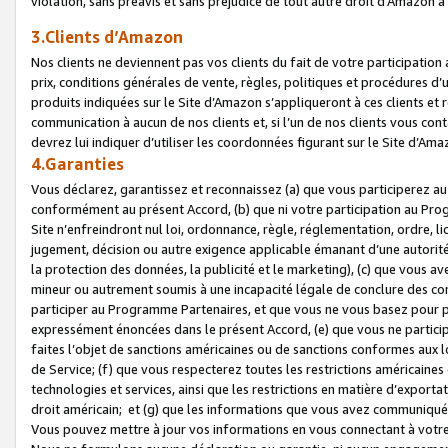
violation, sans préavis et sans préjudice de tout autre droit d’Amazo
3.Clients d’Amazon
Nos clients ne deviennent pas vos clients du fait de votre participati
prix, conditions générales de vente, règles, politiques et procédures d’u
produits indiquées sur le Site d’Amazon s’appliqueront à ces clients et
communication à aucun de nos clients et, si l’un de nos clients vous co
devrez lui indiquer d’utiliser les coordonnées figurant sur le Site d’Ama
4.Garanties
Vous déclarez, garantissez et reconnaissez (a) que vous participerez a
conformément au présent Accord, (b) que ni votre participation au Prog
Site n’enfreindront nul loi, ordonnance, règle, réglementation, ordre, li
jugement, décision ou autre exigence applicable émanant d’une autori
la protection des données, la publicité et le marketing), (c) que vous 
mineur ou autrement soumis à une incapacité légale de conclure des con
participer au Programme Partenaires, et que vous ne vous basez pour pr
expressément énoncées dans le présent Accord, (e) que vous ne particip
faites l’objet de sanctions américaines ou de sanctions conformes aux 
de Service; (f) que vous respecterez toutes les restrictions américaines
technologies et services, ainsi que les restrictions en matière d’exporta
droit américain; et (g) que les informations que vous avez communiqué
Vous pouvez mettre à jour vos informations en vous connectant à votre