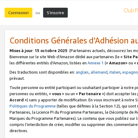
Connexion
S’inscrire
ou
Conditions Générales d’Adhésion 
Mises à jour
:
15 octobre 2025
(Partenaires actuels, découvrez les m
Bienvenue sur le site Web d’Amazon dédié aux partenaires (le «
Site P
les différentes entités d’Amazon, listées en
Annexe 1
(«
Amazon
» ou «
Des traductions sont disponibles en:
anglais
,
allemand
,
italien
,
espagno
prévaut.
Toute personne ou entité participant ou souhaitant participer à notre 
personnes ou entités, «
vous
» ou un «
Partenaire
») doit accepter le
Accord
») sans y apporter de modification. En vous inscrivant à notre Si
Politiques du Programme
(telles que définies à la Section 12), qui so
Partenaires, la Licence PI du Programme Partenaires, le Décompte de 
Marques du Programme Partenaires). Le contenu que vous publiez sur l
compris l'interdiction de créer, modifier ou supprimer des commentaires
directives.