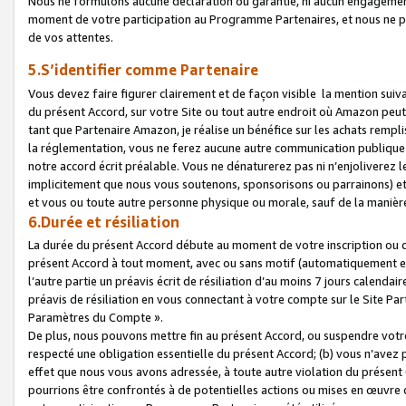
Nous ne formulons aucune déclaration ou garantie, ni aucun engagemen
moment de votre participation au Programme Partenaires, et nous ne p
de vos attentes.
5.S’identifier comme Partenaire
Vous devez faire figurer clairement et de façon visible la mention sui
du présent Accord, sur votre Site ou tout autre endroit où Amazon peut vo
tant que Partenaire Amazon, je réalise un bénéfice sur les achats remplis
la réglementation, vous ne ferez aucune autre communication publique
notre accord écrit préalable. Vous ne dénaturerez pas ni n’enjoliverez 
implicitement que nous vous soutenons, sponsorisons ou parrainons) et v
et vous ou toute autre personne physique ou morale, sauf de la manièr
6.Durée et résiliation
La durée du présent Accord débute au moment de votre inscription ou de
présent Accord à tout moment, avec ou sans motif (automatiquement et sa
l’autre partie un préavis écrit de résiliation d’au moins 7 jours calenda
préavis de résiliation en vous connectant à votre compte sur le Site Par
Paramètres du Compte ».
De plus, nous pouvons mettre fin au présent Accord, ou suspendre votre 
respecté une obligation essentielle du présent Accord; (b) vous n’avez p
effet que nous vous avons adressée, à toute autre violation du présen
pourrions être confrontés à de potentielles actions ou mises en œuvre 