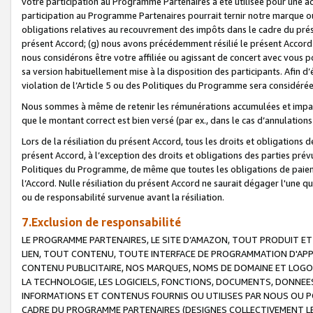
votre participation au Programme Partenaires a été utilisée pour une ac
participation au Programme Partenaires pourrait ternir notre marque ou
obligations relatives au recouvrement des impôts dans le cadre du prése
présent Accord; (g) nous avons précédemment résilié le présent Accord
nous considérons être votre affiliée ou agissant de concert avec vous 
sa version habituellement mise à la disposition des participants. Afin d’é
violation de l’Article 5 ou des Politiques du Programme sera considéré
Nous sommes à même de retenir les rémunérations accumulées et impayée
que le montant correct est bien versé (par ex., dans le cas d’annulations
Lors de la résiliation du présent Accord, tous les droits et obligations 
présent Accord, à l’exception des droits et obligations des parties prévus
Politiques du Programme, de même que toutes les obligations de paiement
l’Accord. Nulle résiliation du présent Accord ne saurait dégager l'une 
ou de responsabilité survenue avant la résiliation.
7.Exclusion de responsabilité
LE PROGRAMME PARTENAIRES, LE SITE D’AMAZON, TOUT PRODUIT ET 
LIEN, TOUT CONTENU, TOUTE INTERFACE DE PROGRAMMATION D'APP
CONTENU PUBLICITAIRE, NOS MARQUES, NOMS DE DOMAINE ET LOGOS
LA TECHNOLOGIE, LES LOGICIELS, FONCTIONS, DOCUMENTS, DONNEES
INFORMATIONS ET CONTENUS FOURNIS OU UTILISES PAR NOUS OU P
CADRE DU PROGRAMME PARTENAIRES (DESIGNES COLLECTIVEMENT LE