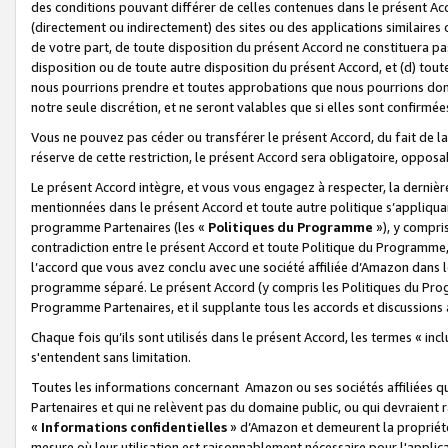
des conditions pouvant différer de celles contenues dans le présent Ac
(directement ou indirectement) des sites ou des applications similaires o
de votre part, de toute disposition du présent Accord ne constituera pa
disposition ou de toute autre disposition du présent Accord, et (d) tou
nous pourrions prendre et toutes approbations que nous pourrions donn
notre seule discrétion, et ne seront valables que si elles sont confirmée
Vous ne pouvez pas céder ou transférer le présent Accord, du fait de la 
réserve de cette restriction, le présent Accord sera obligatoire, opposab
Le présent Accord intègre, et vous vous engagez à respecter, la dernière 
mentionnées dans le présent Accord et toute autre politique s’appliqua
programme Partenaires (les «
Politiques du Programme
»), y compri
contradiction entre le présent Accord et toute Politique du Programme, 
l’accord que vous avez conclu avec une société affiliée d’Amazon dans 
programme séparé. Le présent Accord (y compris les Politiques du Progr
Programme Partenaires, et il supplante tous les accords et discussions 
Chaque fois qu’ils sont utilisés dans le présent Accord, les termes « in
s'entendent sans limitation.
Toutes les informations concernant Amazon ou ses sociétés affiliées 
Partenaires et qui ne relèvent pas du domaine public, ou qui devraient
«
Informations confidentielles
» d’Amazon et demeurent la propriété 
mesure où leur utilisation est raisonnablement nécessaire pour l'appli