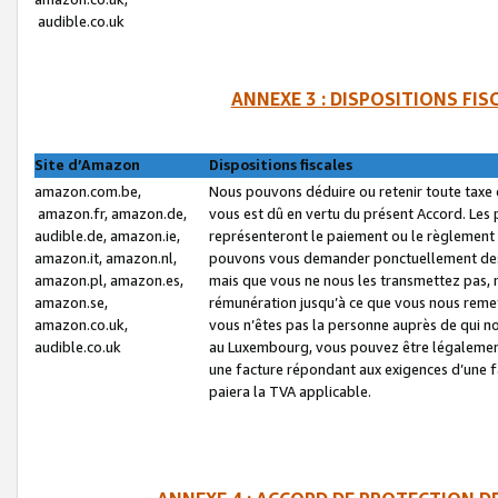
audible.co.uk
ANNEXE 3 : DISPOSITIONS FI
Site d’Amazon
Dispositions fiscales
amazon.com.be,
Nous pouvons déduire ou retenir toute taxe 
amazon.fr, amazon.de,
vous est dû en vertu du présent Accord. Les 
audible.de, amazon.ie,
représenteront le paiement ou le règlement 
amazon.it, amazon.nl,
pouvons vous demander ponctuellement des r
amazon.pl, amazon.es,
mais que vous ne nous les transmettez pas, n
amazon.se,
rémunération jusqu’à ce que vous nous reme
amazon.co.uk,
vous n’êtes pas la personne auprès de qui no
audible.co.uk
au Luxembourg, vous pouvez être légalement 
une facture répondant aux exigences d’une 
paiera la TVA applicable.