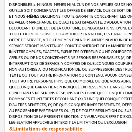
DISPONIBLES ». NI NOUS-MEMES NI AUCUN DE NOS AFFILIES OU D
QU’ELLE SOIT CONCERNANT LES OFFRES DE SERVICE, QUE CE SOIT DE
ET NOUS-MÊMES DECLINONS TOUTE GARANTIE CONCERNANT LES OFFRE
DE VALEUR MARCHANDE, DE QUALITE SATISFAISANTE, D’ADEQUATION
DECOULANT D’UNE LOI, DE LA COUTUME, DE NEGOCIATIONS, D’UNE
TOUTE OFFRE DE SERVICE OU A MODIFIER LA NATURE, LES CARACTERI
OFFRE DE SERVICE, A TOUT MOMENT. NI NOUS-MÊMES NI AUCUN DE 
SERVICE SERONT MAINTENUES, FONCTIONNERONT DE LA MANIERE DECR
ININTERROMPUES, EXACTES, EXEMPTES D’ERREUR OU NE COMPORT
AFFILIES OU DE NOS CONCEDANTS NE SERONS RESPONSABLES (A) DE
INTERRUPTIONS DE SERVICE, Y COMPRIS DE QUELCONQUES COUPURE
NON-AUTORISE A, OU MODIFICATION DE, OU SUPPRESSION, DESTRUC
TEXTE OU TOUT AUTRE INFORMATION OU CONTENU. AUCUN CONSEIL 
TOUT AUTRE PERSONNE PHYSIQUE OU MORALE OU QUE VOUS AURIEZ 
QUELCONQUE GARANTIE NON INDIQUEE EXPRESSEMENT DANS LE PRES
CONCEDANTS NE SERONS RESPONSABLES D’UNE QUELCONQUE COM
DOMMAGES ET INTERETS DECOULANT (X) D'UNE QUELCONQUE PERTE D
D'AUTRES BENEFICES, (Y) DE QUELCONQUES INVESTISSEMENTS, DEP
AU PROGRAMME PARTENAIRES OU (Z) DE TOUTE RESILIATION OU SU
DISPOSITION DE LA PRESENTE SECTION 7 N'AURA POUR EFFET D'EXC
LEGISLATION APPLICABLE INTERDIT LA LIMITATION OU L’EXCLUSION.
8.Limitations de responsabilité