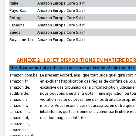
Italie
Amazon Europe Core S.à r.l.
Pays-Bas
Amazon Europe Core S.à r.l.
Pologne
Amazon Europe Core S.à r.l.
Espagne
Amazon Europe Core S.à r.l.
Suède
Amazon Europe Core S.à r.l.
Royaume-Uni
Amazon Europe Core S.à r.l.
ANNEXE 2 : LOI ET DISPOSITIONS EN MATIERE DE
Site d’Amazon
Loi et dispositions en matière de résolution des 
amazon.com.be,
Le présent Accord, ainsi que tout litige quel qu’il soi
amazon.fr,
en excluant l’application des règles de conflits de l
amazon.de,
exclusive des tribunaux de la circonscription judiciai
audible.de,
nous pouvons chercher à obtenir une injonction ou tou
amazon.ie,
violation réelle ou présumée de nos droits de proprié
amazon.it,
morale. Vous reconnaissez et acceptez en outre que n
amazon.nl,
inhabituelle, qui leur donne une valeur particulière 
amazon.pl,
des dommages et intérêts.
amazon.es,
amazon.se,
amazon.co.uk,