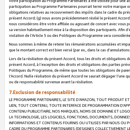
votre participation au Programme Partenaires a été utilisée pour une ac
participation au Programme Partenaires pourrait ternir notre marque ou
obligations relatives au recouvrement des impôts dans le cadre du prése
présent Accord; (g) nous avons précédemment résilié le présent Accord
nous considérons être votre affiliée ou agissant de concert avec vous 
sa version habituellement mise à la disposition des participants. Afin d’é
violation de l’Article 5 ou des Politiques du Programme sera considéré
Nous sommes à même de retenir les rémunérations accumulées et impayée
que le montant correct est bien versé (par ex., dans le cas d’annulations
Lors de la résiliation du présent Accord, tous les droits et obligations 
présent Accord, à l’exception des droits et obligations des parties prévus
Politiques du Programme, de même que toutes les obligations de paiement
l’Accord. Nulle résiliation du présent Accord ne saurait dégager l'une 
ou de responsabilité survenue avant la résiliation.
7.Exclusion de responsabilité
LE PROGRAMME PARTENAIRES, LE SITE D’AMAZON, TOUT PRODUIT ET 
LIEN, TOUT CONTENU, TOUTE INTERFACE DE PROGRAMMATION D'APP
CONTENU PUBLICITAIRE, NOS MARQUES, NOMS DE DOMAINE ET LOGOS
LA TECHNOLOGIE, LES LOGICIELS, FONCTIONS, DOCUMENTS, DONNEES
INFORMATIONS ET CONTENUS FOURNIS OU UTILISES PAR NOUS OU P
CADRE DU PROGRAMME PARTENAIRES (DESIGNES COLLECTIVEMENT LE