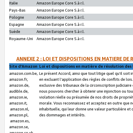
Italie
Amazon Europe Core S.à r.l.
Pays-Bas
Amazon Europe Core S.à r.l.
Pologne
Amazon Europe Core S.à r.l.
Espagne
Amazon Europe Core S.à r.l.
Suède
Amazon Europe Core S.à r.l.
Royaume-Uni
Amazon Europe Core S.à r.l.
ANNEXE 2 : LOI ET DISPOSITIONS EN MATIERE DE
Site d’Amazon
Loi et dispositions en matière de résolution des 
amazon.com.be,
Le présent Accord, ainsi que tout litige quel qu’il soi
amazon.fr,
en excluant l’application des règles de conflits de l
amazon.de,
exclusive des tribunaux de la circonscription judiciai
audible.de,
nous pouvons chercher à obtenir une injonction ou tou
amazon.ie,
violation réelle ou présumée de nos droits de proprié
amazon.it,
morale. Vous reconnaissez et acceptez en outre que n
amazon.nl,
inhabituelle, qui leur donne une valeur particulière 
amazon.pl,
des dommages et intérêts.
amazon.es,
amazon.se,
amazon.co.uk,