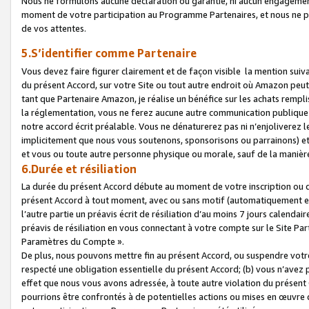
Nous ne formulons aucune déclaration ou garantie, ni aucun engagemen
moment de votre participation au Programme Partenaires, et nous ne p
de vos attentes.
5.S’identifier comme Partenaire
Vous devez faire figurer clairement et de façon visible la mention sui
du présent Accord, sur votre Site ou tout autre endroit où Amazon peut vo
tant que Partenaire Amazon, je réalise un bénéfice sur les achats remplis
la réglementation, vous ne ferez aucune autre communication publique
notre accord écrit préalable. Vous ne dénaturerez pas ni n’enjoliverez 
implicitement que nous vous soutenons, sponsorisons ou parrainons) et v
et vous ou toute autre personne physique ou morale, sauf de la manièr
6.Durée et résiliation
La durée du présent Accord débute au moment de votre inscription ou de
présent Accord à tout moment, avec ou sans motif (automatiquement et sa
l’autre partie un préavis écrit de résiliation d’au moins 7 jours calenda
préavis de résiliation en vous connectant à votre compte sur le Site Par
Paramètres du Compte ».
De plus, nous pouvons mettre fin au présent Accord, ou suspendre votre 
respecté une obligation essentielle du présent Accord; (b) vous n’avez p
effet que nous vous avons adressée, à toute autre violation du présen
pourrions être confrontés à de potentielles actions ou mises en œuvre 