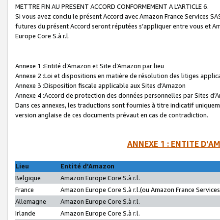
METTRE FIN AU PRESENT ACCORD CONFORMEMENT A L’ARTICLE 6.
Si vous avez conclu le présent Accord avec Amazon France Services SAS 
futures du présent Accord seront réputées s’appliquer entre vous et 
Europe Core S.à r.l.
Annexe 1 :Entité d’Amazon et Site d’Amazon par lieu
Annexe 2 :Loi et dispositions en matière de résolution des litiges appli
Annexe 3 :Disposition fiscale applicable aux Sites d’Amazon
Annexe 4 :Accord de protection des données personnelles par Sites d
Dans ces annexes, les traductions sont fournies à titre indicatif uniquem
version anglaise de ces documents prévaut en cas de contradiction.
ANNEXE 1 : ENTITE D’A
Lieu
Entité d’Amazon
Belgique
Amazon Europe Core S.à r.l.
France
Amazon Europe Core S.à r.l.(ou Amazon France Services 
Allemagne
Amazon Europe Core S.à r.l.
Irlande
Amazon Europe Core S.à r.l.