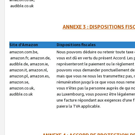
audible.co.uk
ANNEXE 3 : DISPOSITIONS FI
Site d’Amazon
Dispositions fiscales
amazon.com.be,
Nous pouvons déduire ou retenir toute taxe 
amazon.fr, amazon.de,
vous est dû en vertu du présent Accord. Les 
audible.de, amazon.ie,
représenteront le paiement ou le règlement 
amazon.it, amazon.nl,
pouvons vous demander ponctuellement des r
amazon.pl, amazon.es,
mais que vous ne nous les transmettez pas, n
amazon.se,
rémunération jusqu’à ce que vous nous reme
amazon.co.uk,
vous n’êtes pas la personne auprès de qui no
audible.co.uk
au Luxembourg, vous pouvez être légalement 
une facture répondant aux exigences d’une 
paiera la TVA applicable.