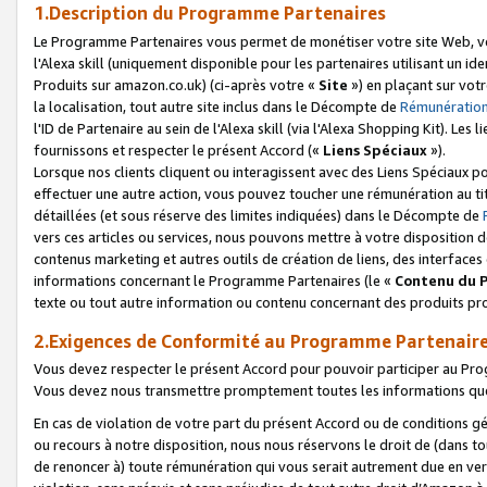
1.Description du Programme Partenaires
Le Programme Partenaires vous permet de monétiser votre site Web, vos 
l'Alexa skill (uniquement disponible pour les partenaires utilisant un 
Produits sur amazon.co.uk) (ci-après votre «
Site
») en plaçant sur votr
la localisation, tout autre site inclus dans le Décompte de
Rémunération
l'ID de Partenaire au sein de l'Alexa skill (via l'Alexa Shopping Kit). Le
fournissons et respecter le présent Accord («
Liens Spéciaux
»).
Lorsque nos clients cliquent ou interagissent avec des Liens Spéciaux p
effectuer une autre action, vous pouvez toucher une rémunération au ti
détaillées (et sous réserve des limites indiquées) dans le Décompte de
vers ces articles ou services, nous pouvons mettre à votre disposition d
contenus marketing et autres outils de création de liens, des interfaces
informations concernant le Programme Partenaires (le «
Contenu du 
texte ou tout autre information ou contenu concernant des produits prop
2.Exigences de Conformité au Programme Partenair
Vous devez respecter le présent Accord pour pouvoir participer au Pr
Vous devez nous transmettre promptement toutes les informations que
En cas de violation de votre part du présent Accord ou de conditions g
ou recours à notre disposition, nous nous réservons le droit de (dans 
de renoncer à) toute rémunération qui vous serait autrement due en ver