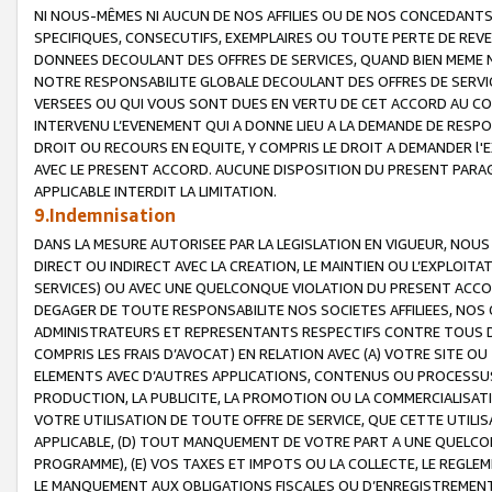
NI NOUS-MÊMES NI AUCUN DE NOS AFFILIES OU DE NOS CONCEDANT
SPECIFIQUES, CONSECUTIFS, EXEMPLAIRES OU TOUTE PERTE DE REVE
DONNEES DECOULANT DES OFFRES DE SERVICES, QUAND BIEN MEME N
NOTRE RESPONSABILITE GLOBALE DECOULANT DES OFFRES DE SERVI
VERSEES OU QUI VOUS SONT DUES EN VERTU DE CET ACCORD AU CO
INTERVENU L’EVENEMENT QUI A DONNE LIEU A LA DEMANDE DE RESP
DROIT OU RECOURS EN EQUITE, Y COMPRIS LE DROIT A DEMANDER l'
AVEC LE PRESENT ACCORD. AUCUNE DISPOSITION DU PRESENT PARAG
APPLICABLE INTERDIT LA LIMITATION.
9.Indemnisation
DANS LA MESURE AUTORISEE PAR LA LEGISLATION EN VIGUEUR, NO
DIRECT OU INDIRECT AVEC LA CREATION, LE MAINTIEN OU L’EXPLOIT
SERVICES) OU AVEC UNE QUELCONQUE VIOLATION DU PRESENT ACCO
DEGAGER DE TOUTE RESPONSABILITE NOS SOCIETES AFFILIEES, NOS 
ADMINISTRATEURS ET REPRESENTANTS RESPECTIFS CONTRE TOUS D
COMPRIS LES FRAIS D’AVOCAT) EN RELATION AVEC (A) VOTRE SITE O
ELEMENTS AVEC D’AUTRES APPLICATIONS, CONTENUS OU PROCESSUS, (
PRODUCTION, LA PUBLICITE, LA PROMOTION OU LA COMMERCIALISAT
VOTRE UTILISATION DE TOUTE OFFRE DE SERVICE, QUE CETTE UTILI
APPLICABLE, (D) TOUT MANQUEMENT DE VOTRE PART A UNE QUELCO
PROGRAMME), (E) VOS TAXES ET IMPOTS OU LA COLLECTE, LE REGLE
LE MANQUEMENT AUX OBLIGATIONS FISCALES OU D’ENREGISTREMENT 