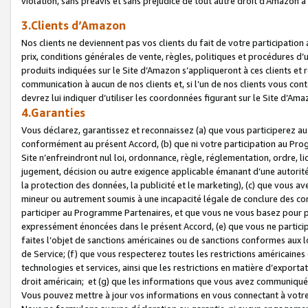
violation, sans préavis et sans préjudice de tout autre droit d’Amazo
3.Clients d’Amazon
Nos clients ne deviennent pas vos clients du fait de votre participati
prix, conditions générales de vente, règles, politiques et procédures d’u
produits indiquées sur le Site d’Amazon s’appliqueront à ces clients et
communication à aucun de nos clients et, si l’un de nos clients vous co
devrez lui indiquer d’utiliser les coordonnées figurant sur le Site d’Ama
4.Garanties
Vous déclarez, garantissez et reconnaissez (a) que vous participerez a
conformément au présent Accord, (b) que ni votre participation au Prog
Site n’enfreindront nul loi, ordonnance, règle, réglementation, ordre, li
jugement, décision ou autre exigence applicable émanant d’une autori
la protection des données, la publicité et le marketing), (c) que vous 
mineur ou autrement soumis à une incapacité légale de conclure des con
participer au Programme Partenaires, et que vous ne vous basez pour pr
expressément énoncées dans le présent Accord, (e) que vous ne particip
faites l’objet de sanctions américaines ou de sanctions conformes aux 
de Service; (f) que vous respecterez toutes les restrictions américaines
technologies et services, ainsi que les restrictions en matière d’exporta
droit américain; et (g) que les informations que vous avez communiqué
Vous pouvez mettre à jour vos informations en vous connectant à votre