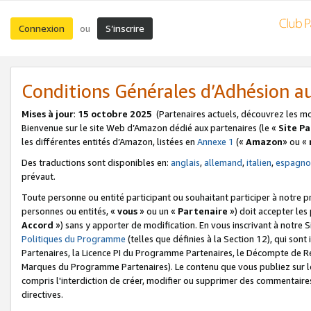
Connexion
S’inscrire
ou
Conditions Générales d’Adhésion 
Mises à jour
:
15 octobre 2025
(Partenaires actuels, découvrez les m
Bienvenue sur le site Web d’Amazon dédié aux partenaires (le «
Site P
les différentes entités d’Amazon, listées en
Annexe 1
(«
Amazon
» ou «
Des traductions sont disponibles en:
anglais
,
allemand
,
italien
,
espagno
prévaut.
Toute personne ou entité participant ou souhaitant participer à notre 
personnes ou entités, «
vous
» ou un «
Partenaire
») doit accepter le
Accord
») sans y apporter de modification. En vous inscrivant à notre Si
Politiques du Programme
(telles que définies à la Section 12), qui so
Partenaires, la Licence PI du Programme Partenaires, le Décompte de 
Marques du Programme Partenaires). Le contenu que vous publiez sur l
compris l'interdiction de créer, modifier ou supprimer des commentaires
directives.