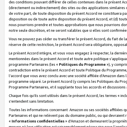
des conditions pouvant différer de celles contenues dans le présent Ac
(directement ou indirectement) des sites ou des applications similaires o
de votre part, de toute disposition du présent Accord ne constituera pa
disposition ou de toute autre disposition du présent Accord, et (d) tou
nous pourrions prendre et toutes approbations que nous pourrions donn
notre seule discrétion, et ne seront valables que si elles sont confirmée
Vous ne pouvez pas céder ou transférer le présent Accord, du fait de la 
réserve de cette restriction, le présent Accord sera obligatoire, opposab
Le présent Accord intègre, et vous vous engagez à respecter, la dernière 
mentionnées dans le présent Accord et toute autre politique s’appliqua
programme Partenaires (les «
Politiques du Programme
»), y compri
contradiction entre le présent Accord et toute Politique du Programme, 
l’accord que vous avez conclu avec une société affiliée d’Amazon dans 
programme séparé. Le présent Accord (y compris les Politiques du Progr
Programme Partenaires, et il supplante tous les accords et discussions 
Chaque fois qu’ils sont utilisés dans le présent Accord, les termes « in
s'entendent sans limitation.
Toutes les informations concernant Amazon ou ses sociétés affiliées 
Partenaires et qui ne relèvent pas du domaine public, ou qui devraient
«
Informations confidentielles
» d’Amazon et demeurent la propriété 
mesure où leur utilisation est raisonnablement nécessaire pour l'appli