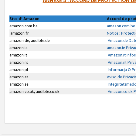
ANNEXE 4 : ACCORD DE PROTECTION 
Site d’ Amazon
Accord de pro
amazon.com.be
amazon.com.be 
amazon.fr
Notice : Protect
amazon.de, audible.de
Amazon.de Date
amazon.ie
amazon.ie Priva
amazon.it
Amazon.it Infor
amazon.nl
Amazon.nl Priva
amazon.pl
Informacja O P
amazon.es
Aviso de Privac
amazon.se
Integritetsmed
amazon.co.uk, audible.co.uk
Amazon.co.uk Pr