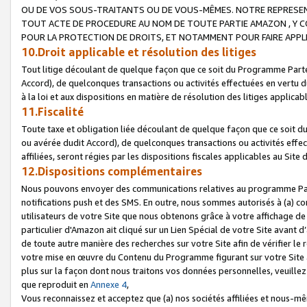
OU DE VOS SOUS-TRAITANTS OU DE VOUS-MÊMES. NOTRE REPRES
TOUT ACTE DE PROCEDURE AU NOM DE TOUTE PARTIE AMAZON , Y CO
POUR LA PROTECTION DE DROITS, ET NOTAMMENT POUR FAIRE APPL
10.Droit applicable et résolution des litiges
Tout litige découlant de quelque façon que ce soit du Programme Parte
Accord), de quelconques transactions ou activités effectuées en vertu d
à la loi et aux dispositions en matière de résolution des litiges applic
11.Fiscalité
Toute taxe et obligation liée découlant de quelque façon que ce soit 
ou avérée dudit Accord), de quelconques transactions ou activités effe
affiliées, seront régies par les dispositions fiscales applicables au Si
12.Dispositions complémentaires
Nous pouvons envoyer des communications relatives au programme Parten
notifications push et des SMS. En outre, nous sommes autorisés à (a) cont
utilisateurs de votre Site que nous obtenons grâce à votre affichage de
particulier d'Amazon ait cliqué sur un Lien Spécial de votre Site avant d
de toute autre manière des recherches sur votre Site afin de vérifier le re
votre mise en œuvre du Contenu du Programme figurant sur votre Site à
plus sur la façon dont nous traitons vos données personnelles, veuille
que reproduit en
Annexe 4
,
Vous reconnaissez et acceptez que (a) nos sociétés affiliées et nous-m