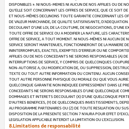
DISPONIBLES ». NI NOUS-MEMES NI AUCUN DE NOS AFFILIES OU D
QU’ELLE SOIT CONCERNANT LES OFFRES DE SERVICE, QUE CE SOIT DE
ET NOUS-MÊMES DECLINONS TOUTE GARANTIE CONCERNANT LES OFFRE
DE VALEUR MARCHANDE, DE QUALITE SATISFAISANTE, D’ADEQUATION
DECOULANT D’UNE LOI, DE LA COUTUME, DE NEGOCIATIONS, D’UNE
TOUTE OFFRE DE SERVICE OU A MODIFIER LA NATURE, LES CARACTERI
OFFRE DE SERVICE, A TOUT MOMENT. NI NOUS-MÊMES NI AUCUN DE 
SERVICE SERONT MAINTENUES, FONCTIONNERONT DE LA MANIERE DECR
ININTERROMPUES, EXACTES, EXEMPTES D’ERREUR OU NE COMPORT
AFFILIES OU DE NOS CONCEDANTS NE SERONS RESPONSABLES (A) DE
INTERRUPTIONS DE SERVICE, Y COMPRIS DE QUELCONQUES COUPURE
NON-AUTORISE A, OU MODIFICATION DE, OU SUPPRESSION, DESTRUC
TEXTE OU TOUT AUTRE INFORMATION OU CONTENU. AUCUN CONSEIL 
TOUT AUTRE PERSONNE PHYSIQUE OU MORALE OU QUE VOUS AURIEZ 
QUELCONQUE GARANTIE NON INDIQUEE EXPRESSEMENT DANS LE PRES
CONCEDANTS NE SERONS RESPONSABLES D’UNE QUELCONQUE COM
DOMMAGES ET INTERETS DECOULANT (X) D'UNE QUELCONQUE PERTE D
D'AUTRES BENEFICES, (Y) DE QUELCONQUES INVESTISSEMENTS, DEP
AU PROGRAMME PARTENAIRES OU (Z) DE TOUTE RESILIATION OU SU
DISPOSITION DE LA PRESENTE SECTION 7 N'AURA POUR EFFET D'EXC
LEGISLATION APPLICABLE INTERDIT LA LIMITATION OU L’EXCLUSION.
8.Limitations de responsabilité